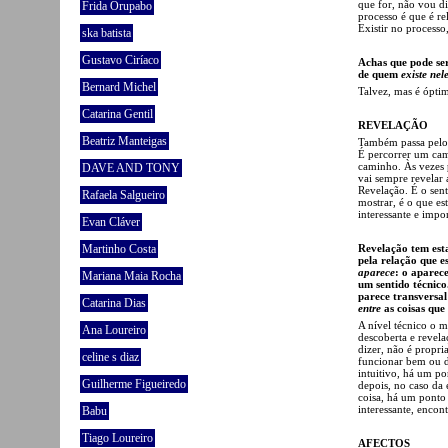
que for, não vou di
Frida Orupabo
processo é que é re
Existir no processo
ska batista
Gustavo Ciríaco
Achas que pode ser
de quem
existe nel
Bernard Michel
Talvez, mas é ópti
Catarina Gentil
REVELAÇÃO
Beatriz Manteigas
Também passa pelo
É percorrer um cami
caminho. Às vezes p
DAVE AND TONY
vai sempre revelar 
Revelação. É o sent
Rafaela Salgueiro
mostrar, é o que es
interessante e impor
Evan Cláver
Martinho Costa
Revelação tem esta
pela relação que e
aparece
: o aparec
Mariana Maia Rocha
um sentido técnico
parece transversal
Catarina Dias
entre
as coisas que 
A nível técnico o m
Ana Loureiro
descoberta e revela
dizer, não é propr
celine s diaz
funcionar bem ou d
intuitivo, há um p
Guilherme Figueiredo
depois, no caso da
coisa, há um ponto
interessante, encont
Babu
Tiago Loureiro
AFECTOS