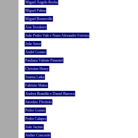
Miguel Ângelo Rocha
Miguel Palma
Miguel Bonneville
Ana Tecedeiro
João Pedro Vale e Nuno Alexandre Ferreira
João Serra
André Gomes
Pauliana Valente Pimentel
Christine Henry
Joanna Latka
Fabrizio Matos
Andrea Brandão e Daniel Barroca
Jarosław Fliciński
Pedro Gomes
Pedro Calapez
João Jacinto
Atelier Concorde