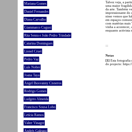
Talvez veja, a par
Mariana Gomes
uma maior fragilida
da arte. Também vej
Daniel Fernandes
impressionante do 
nisso vemos que há 
Diana Carvalho
em espaços comunitá
com matérias mais “
vinha a acontecer, 
Giammarco Cugusi
enquanto activista 
Rita Senra e João Pedro Trindade
Catarina Domingues
:::
Lionel Cruet
Notas
Pedro Vaz
[1]
Esta fotografia
do projecto: https
Luís Nobre
Joana Taya
Angel Ihosvanny Cisneros
Rodrigo Gomes
Ludgero Almeida
Francisco Sousa Lobo
Letícia Ramos
Valter Vinagre
Andrés Galeano