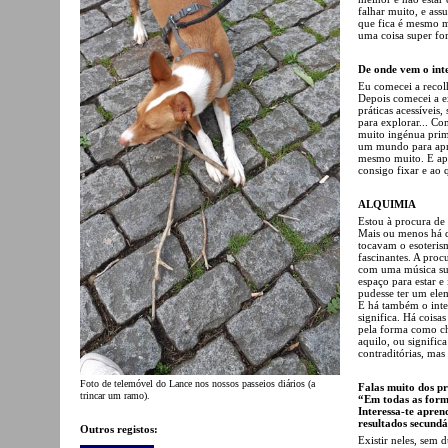
falhar muito, e ass
que fica é mesmo mu
uma coisa super for
De onde vem o inte
Eu comecei a recolh
Depois comecei a ex
práticas acessíveis,
para explorar... Co
muito ingénua prim
um mundo para apre
mesmo muito. E apes
consigo fixar e ao
ALQUIMIA
Estou à procura de
Mais ou menos há d
tocavam o esoteris
fascinantes. A proc
com uma música sua
espaço para estar e
pudesse ter um elem
E há também o inte
significa. Há coisa
pela forma como che
aquilo, ou signific
contraditórias, mas 
Foto de telemóvel do Lance nos nossos passeios diários (a
Falas muito dos pr
trincar um ramo).
“Em todas as forma
Interessa-te apren
resultados secundá
Outros registos:
Existir neles, sem 