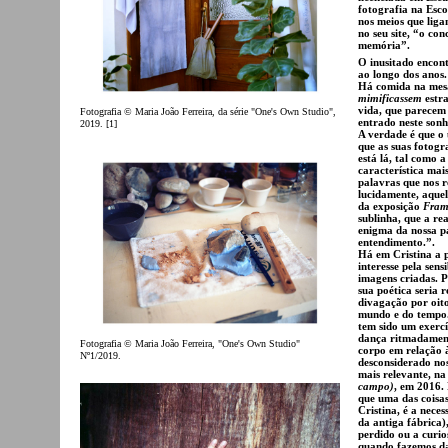
fotografia na Esc
nos meios que liga
no seu site, “o co
memória”.
O inusitado encontr
ao longo dos anos
Há comida na mesa,
mimificassem
estr
vida, que parecem
Fotografia © Maria João Ferreira, da série "One's Own Studio",
entrado neste sonh
2019. [1]
A verdade é que o u
que as suas fotogr
está lá, tal como 
característica mai
palavras que nos r
lucidamente, aquel
da exposição
Fram
sublinha, que a re
enigma da nossa p
entendimento.”.
Há em Cristina a 
interesse pela sens
imagens criadas. P
sua poética seria 
divagação por oito
mundo e do tempo. 
tem sido um exercí
dança ritmadament
Fotografia © Maria João Ferreira, "One's Own Studio"
corpo em relação à
Nº1/2019.
desconsiderado no
mais relevante, na
campo)
, em 2016.
que uma das coisa
Cristina, é a nece
da antiga fábrica)
perdido ou a curio
quando fazemos da 