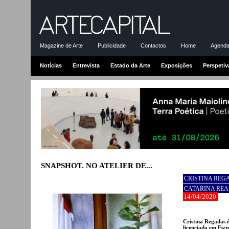
Magazine de Arte
Publicidade
Contactos
Home
Agenda-
Notícias
Entrevista
Estado da Arte
Exposições
Perspetiv
SNAPSHOT. NO ATELIER DE...
CRISTINA REG
CATARINA REA
14/04/2020
Cristina Regadas é
licenciada em Escu