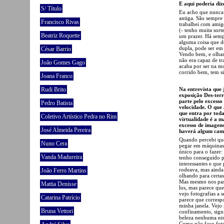
E aqui poderia d
S/ Título
Eu acho que nunca 
antiga. São sempr
Francisco Rivas
trabalhei com amig
(- tenho muita sort
Beatriz Roquette
um prazer. Há semp
alguma coisa que d
dupla, pode ser em 
César Barrio
Vendo bem, e olhan
não era capaz de tr
João Gomes Gago
acaba por ser na m
corrido bem, tem s
Joana Franco
Rudi Brito
Na entrevista que 
exposição Des-terr
parte pelo excess
Pedro Batista
velocidade. O que 
que entra por toda
Coletivo Artístico Pedra no Rim
virtualidade é a m
excesso de imagens
José Almeida Pereira
haverá algum cam
Quando percebi que
Nuno Cera
pegar em máquinas 
único para o fazer:
Vanda Madureira
tenho conseguido p
interessantes e que
rodeava, mas ainda 
João Ferro Martins
olhando para certas
Mas mesmo nos pass
Mattia Denisse
los, mas parece que
vejo fotografias a 
Catarina Patrício
parece que corresp
minha janela. Vejo 
Bruna Vettori
confinamento, sign
beleza nenhuma nis
Como não faço foto