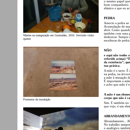
o mesmo papel que u
bom companheiro. E
elástico e que eu a
PEDRA
Associo a pedra a
Acumulação de maté
abrir. Como quando 
também com uma ped
Marine na inauguração em Guimarães, 2016. Servindo vinho
desbravar. Sempre 
quente
esculturas de pedra
MÃO
e aqui não tenho c
referido acima) “E
da existência”, qu
tua prática.
A mão é o tacto. É 
na pedra, na árvore,
a mão à sensação d
É importante a mão 
e acho que mão é est
A mão é um elemen
corpo que não é c
Pormenor da instalação.
Sim. E também no 
que vejo, é um ele
ABRANDAMENT
Abrandamento... Ab
No trabalho sempre
o analógico também