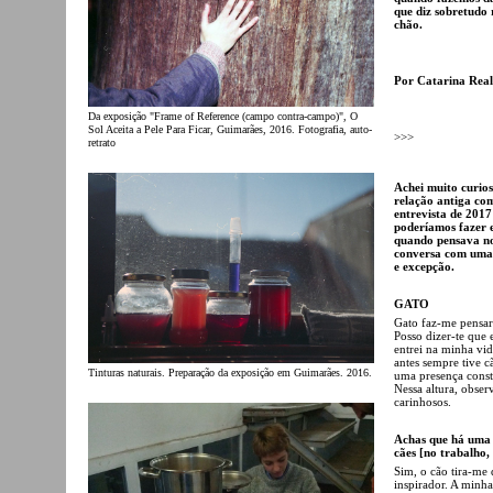
que diz sobretudo 
chão.
Por Catarina Real
Da exposição "Frame of Reference (campo contra-campo)", O
Sol Aceita a Pele Para Ficar, Guimarães, 2016. Fotografia, auto-
>>>
retrato
Achei muito curios
relação antiga com
entrevista de 2017
poderíamos fazer 
quando pensava no
conversa com uma 
e excepção.
GATO
Gato faz-me pensa
Posso dizer-te que 
entrei na minha vi
antes sempre tive c
Tinturas naturais. Preparação da exposição em Guimarães. 2016.
uma presença consta
Nessa altura, obse
carinhosos.
Achas que há uma 
cães [no trabalho,
Sim, o cão tira-me 
inspirador. A minha