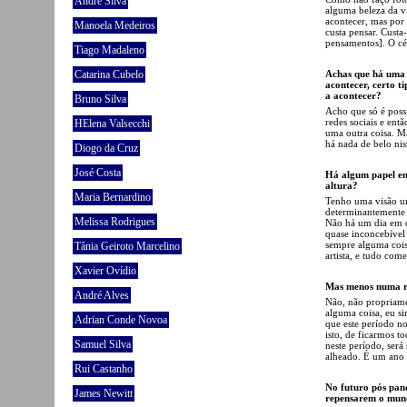
André Silva
alguma beleza da vi
acontecer, mas por
Manoela Medeiros
custa pensar. Custa
pensamentos]. O cér
Tiago Madaleno
Catarina Cubelo
Achas que há uma t
acontecer, certo t
a acontecer?
Bruno Silva
Acho que só é possí
redes sociais e ent
HElena Valsecchi
uma outra coisa. Ma
há nada de belo ni
Diogo da Cruz
José Costa
Há algum papel em
altura?
Maria Bernardino
Tenho uma visão u
determinantemente 
Melissa Rodrigues
Não há um dia em q
quase inconcebível 
sempre alguma cois
Tânia Geiroto Marcelino
artista, e tudo come
Xavier Ovídio
Mas menos numa re
André Alves
Não, não propriamen
alguma coisa, eu s
Adrian Conde Novoa
que este período no
isto, de ficarmos t
Samuel Silva
neste período, será
alheado. É um ano 
Rui Castanho
No futuro pós pand
James Newitt
repensarem o mund