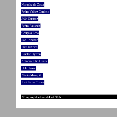
Noronha da Costa
Pedro Valdez Cardoso
João Queiroz
Pedro Pousada
Gonçalo Pena
São Trindade
Inez Teixeira
Binelde Hyrcan
António Júlio Duarte
Délio Jasse
Nástio Mosquito
José Pedro Cortes
© Copyright artecapital.art 2006