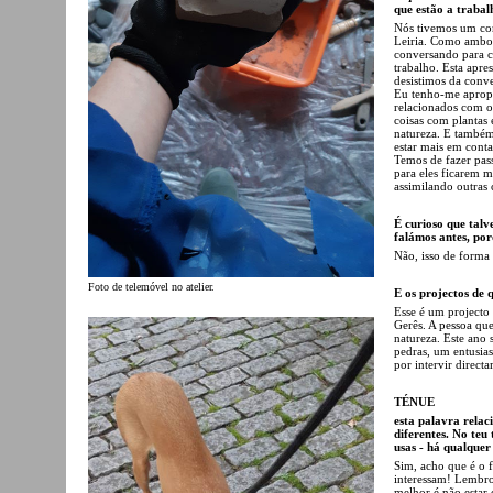
que estão a trabal
Nós tivemos um conv
Leiria. Como ambos
conversando para c
trabalho. Esta apre
desistimos da conve
Eu tenho-me apropr
relacionados com o
coisas com plantas
natureza. E também 
estar mais em cont
Temos de fazer pa
para eles ficarem m
assimilando outras 
É curioso que talv
falámos antes, por
Não, isso de forma
Foto de telemóvel no atelier.
E os projectos de 
Esse é um projecto
Gerês. A pessoa que
natureza. Este ano
pedras, um entusias
por intervir direct
TÉNUE
esta palavra relac
diferentes. No teu
usas - há qualquer
Sim, acho que é o f
interessam! Lembro
melhor é não estar 