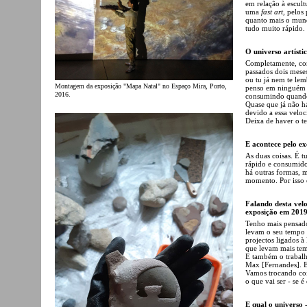
em relação à escult
uma
fast art
, pelos
quanto mais o mund
tudo muito rápido.
O universo artísti
Completamente, com
passados dois meses 
ou tu já nem te lem
Montagem da exposição "Mapa Natal" no Espaço Mira, Porto,
penso em ninguém e
2016.
consumindo quando 
Quase que já não há
devido a essa veloc
Deixa de haver o te
E acontece pelo ex
As duas coisas. É 
rápido e consumido
há outras formas, 
momento. Por isso 
Falando desta velo
exposição em 2019.
Tenho mais pensado
levam o seu tempo e
projectos ligados à
que levam mais tem
E também o trabalh
Max [Fernandes]. E
Vamos trocando coi
o que vai ser - se é
E qual o universo 