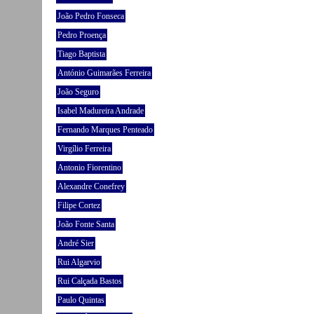
João Pedro Fonseca
Pedro Proença
Tiago Baptista
António Guimarães Ferreira
João Seguro
Isabel Madureira Andrade
Fernando Marques Penteado
Virgílio Ferreira
Antonio Fiorentino
Alexandre Conefrey
Filipe Cortez
João Fonte Santa
André Sier
Rui Algarvio
Rui Calçada Bastos
Paulo Quintas