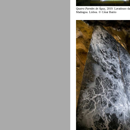
Quatro Paredes de Água
, 2019. Lavadouro da
Madragoa. Lisboa. © César Barrio