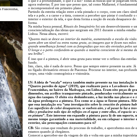
o que é a profundidade, o que é a luz? Todas as buscas que se julgavam fech
agora reabertas. É por isso que penso que, tal como Mallarmé, é fundamenta
o incompreensível em primeiro plano.
s Francesinhas,
Partindo da estreita relação entre a tela pintada e o corpo, com um claro símil
tela e a pele, e a carne e a tinta, comecei a perceber que pintar é confundir o
interior e exterior da tela, e que desta forma a noção de escala desaparece d
forma.
Na minha busca pessoal,
Rituais do Imaginário
foi um desenvolvimento e u
consciencialização das ideias que surgiram em 2011 durante a minha estadia
Lisboa. Nessa altura, escrevi:
"
Quanto mais se desce ao interior da matéria, aumentando a escala da visã
quem abre um túnel ou entra numa gruta, as imagens que te ficam nas mãos
grande semelhança formal com as fotografias que nos são enviadas pelos saté
O longe e o perto confundem-se quando a matéria consciente de si mesma d
seu brilho
".
É isso que é a pintura, é abrir uma gruta para tentar ver o reflexo das estrelas
fundo.
Isto, claro, não é nada de novo. Penso que sempre esteve presente na arte. Já
no fígado divinatório etrusco de Piacenza. Procurar no interior, nas profund
corpo, uma visão cosmogónica e visionária.
LV: A ideia de “escala” estava também muito presente na tua instalação i
“Quatro paredes de água” (2019), que realizaste para o Lavadouro das
Francesinhas, no bairro da Madragoa, em Lisboa. Eram oito peças de gr
dimensões, em acrílico transparente pintado, penduradas verticalmente s
água dos tanques. O efeito era deslumbrante, a luz incidia nas placas e o 
da água prolongava a pintura. Era como se a água se fizesse pintura. Afi
que essa instalação era “
una investigación sobre la creación de pintura hab
Las superficies de color desaparecen, se vuelven aire, y al pasar la luz a trav
ellas y producirse todo tipo de reflejos en el agua y entre ellas, el espacio se
en pintura
”. Este interesse em expandir a pintura para lá de um suporte, 
mesmo tempo garantindo a sua materialidade, ou em colapsar o interior e
exterior, são preocupações constantes para ti?
CB:
São coisas que resultam do processo de trabalho, e apercebemo-nos de 
estamos quando já chegámos.
Comecei a aperceber-me da viagem de ida e volta em que a minha trajectória