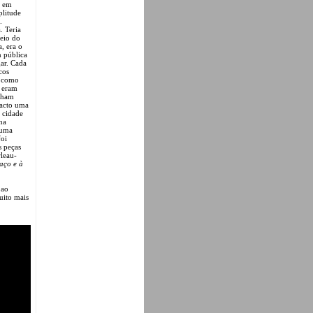
i em
plitude
.
. Teria
veio do
, era o
m pública
gar. Cada
cos
a como
s eram
inham
facto uma
 cidade
na
 uma
foi
s peças
rleau-
paço e à
 ao
uito mais