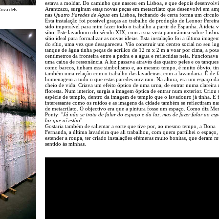
estava a moldar. Do caminho que nasceu em Lisboa, e que depois desenvolv
Arantzazu, surgiram estas novas peças em metacrilato que desenvolvi em am
Cova dels
nas
Quatro Paredes de Água
em Lisboa, fechando de certa forma um círculo
Esta instalação foi possível graças ao trabalho de produção de Leonor Pereira
sido impossível para mim fazer todo o trabalho a partir de Espanha. A ideia 
sítio. Este lavadouro do século XIX, com a sua vista panorâmica sobre Lisboa
sítio ideal para formalizar as novas ideias. Esta instalação foi a última image
do sítio, uma vez que desapareceu. Vão construir um centro social no seu lu
tanque de água tinha peças de acrílico de 12 m x 2 m a voar por cima, a pou
centímetros da fronteira entre a pedra e a água e reflectidas nela. Funcionav
uma caixa de ressonância. A luz passava através das quatro peles e os tanque
como barcos, tinham esse simbolismo e, ao mesmo tempo, é muito óbvio, t
também uma relação com o trabalho das lavadeiras, com a lavandaria. É de 
homenagem a tudo o que estas paredes ouviram. Na altura, era um espaço da
cheio de vida. Criava um efeito óptico de uma urna, de entrar numa clareira 
floresta. Num interior, surgia a imagem óptica de entrar num exterior. Criou
espécie de templo, dentro da imagem de templo que o lavadouro já tinha. E 
interessante como os ruídos e as imagens da cidade também se reflectiram na
de metacrilato. O objectivo era que a pintura fosse um espaço. Como diz Me
Ponty: "
Já não se trata de falar do espaço e da luz, mas de fazer falar ao es
luz que aí estão
".
Gostaria também de salientar a sorte que tive por, ao mesmo tempo, a Dona
Fernanda, a última lavadeira que ali trabalhou, com quem partilhei o espaço,
estender a roupa, ter criado instalações efémeras muito bonitas, que deram m
sentido às minhas.