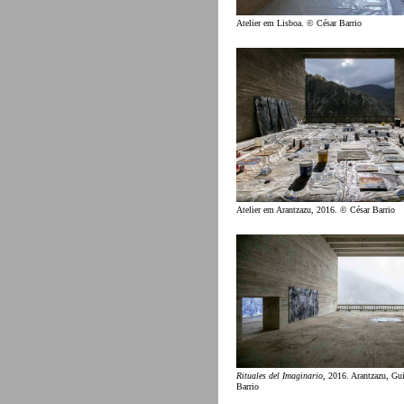
Atelier em Lisboa. © César Barrio
Atelier em Arantzazu, 2016. © César Barrio
Rituales del Imaginario
, 2016. Arantzazu, Gu
Barrio