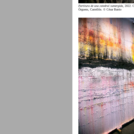
Partitura de una catedral sumergida
, 2022. 
Òrguens, Castellón. © César Barrio