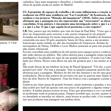
caminhos, faço mais maquetas e desenhos, e transfiro esses caminhos abertos
obras de grande escala no atelier de Madrid.
LV: A propósito de espaços de trabalho e de como influenciam a criação ar
realizaste em 2016 uma residência em “Las Catedrales” de Arantzazu, da
resultou o teu projecto “Rituales del imaginario” (2016). Sobre essa resid
afirmaste que a paisagem era tão espectacular que “atravessou” as obras
concebidas. A tua pintura é claramente uma investigação sobre o que é a 
e o que é a luz. O que é que aquele local potenciou a esse respeito?
CB:
Sim, parece que me lembro que vem da frase de Paul Klee: "
Creio que o
deve ser trespassado pelo universo e não querer trespassá-lo ele próprio
".
A estadia em Arantzazu foi muito importante para mim. A basílica de Arantza
construída nos anos 50 pelo arquitecto Saenz de Oiza, anexa a um mosteiro
ipuzcoa. © César
franciscano muito isolado no alto das montanhas de Guipuzcoa. Artistas da
envergadura de Oteiza, Chillida e Lucio Muñoz juntaram-se para este projec
sítio muito referencial.
Foi-me concedida uma residência de três meses nuns espaços pouco conheci
não estão abertos ao público. São cubos abertos para a paisagem numa escal
interligados e localizados no topo de um grande penhasco. O nome Las Cated
dado por Oteiza. Houve uma altura em que ele gostaria que o seu museu se si
ali.
Não pude deixar de me lembrar da frase de Pascal Quignard: "
Um dia, a pai
passará por mim
". Foi essa a sensação. Vejo as estações passarem através das
aberturas para a paisagem. Mudava de dez em dez minutos e era de uma gra
exuberância. Havia dias inteiros de nevoeiro em que eu parecia estar diante 
foto da série
Teatros
de Sugimoto. Uma luz branca com a paisagem a pulsar 
detrás.
Comecei por fazer peças de grande formato, muito materiais e pesadas, e nos
dias acabei por fazê-las apenas com um pouco de pigmento e alguma resina 
acrílico. A minha pintura tornou-se nua. A luz que atravessava a cor e as som
se produziam eram as próprias peças. Sempre acreditei que, na arte, quanto 
ou densidade se introduz no objecto, mais leveza se produz nele, e foi exata
isso que produziu essa paisagem nas minhas obras.