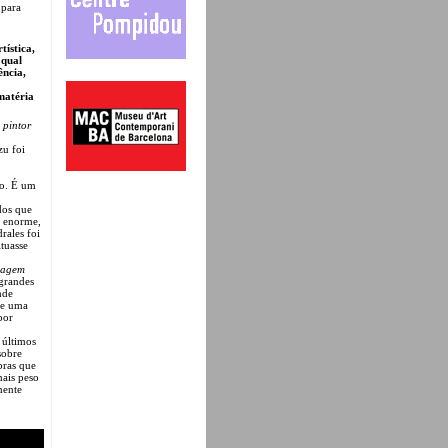
 para
tística,
 qual
ência,
matéria
 pintor
zu foi
to. É um
dos que
a enorme,
rales foi
tuasse
sagem
 grandes
nde
de uma
por
 últimos
sobre
bras que
mais peso
mente