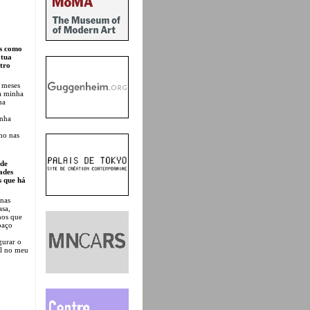
os como
 tua
tro
s meses
 a minha
ha
enha
lho nas
 de
ades
s que há
 nas
asa,
hos que
paço
gurar o
el no meu