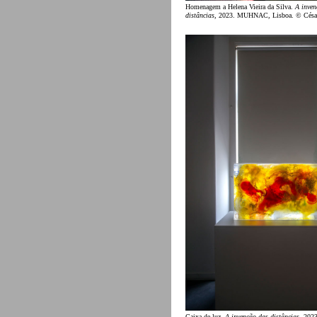
Homenagem a Helena Vieira da Silva.
A inven
distâncias
, 2023. MUHNAC, Lisboa. © César
Caixa de luz.
A invenção das distâncias
, 20