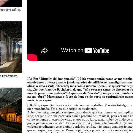
to sobre acrílico.
s Francesinhas,
LV: Em “Rituales del imaginario” (2016) vemos então como as montanha
envolventes ou essa grande janela-quadro do edifício se transfiguram nas
obras a uma escala diferente, mas com o mesmo “peso”, se quisermos segu
citação que fazes de Bachelard, de que “não se trata tanto de descrever f
mas de pesar uma matéria”. A questão da “escala” é um processo muito c
na tua obra? Mencionas o facto do longe e do perto se confundirem quan
matéria se expõe.
CB:
Sim, a questão da escala é crucial no meu trabalho. Mas não foi algo pr
ou premeditado. Foi algo que surgiu naturalmente.
Acho que um pintor pinta sempre para saber o que é a pintura, e isso implic
lado, aceitar que a sua profissão é uma procura de um olhar, para ver uma co
como se nunca tivesse sido vista, e, por outro lado, tentar saber de onde pens
poder pensar com exatidão. Pensar a partir da pintura, obviamente. Hoje em 
embora acreditemos estar a pisar verdades sólidas, não temos uma noção exa
que é o espaço ou o tempo. Pensar a pintura, a poesia, a música ou a ciência 