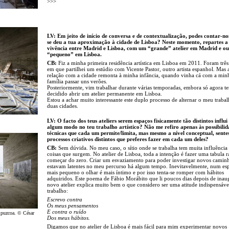
>>>
LV: Em jeito de início de conversa e de contextualização, podes contar-n
se deu a tua aproximação à cidade de Lisboa? Neste momento, repartes a
vivência entre Madrid e Lisboa, com um “grande” atelier em Madrid e ou
“pequeno” em Lisboa.
CB:
Fiz a minha primeira residência artística em Lisboa em 2011. Foram trê
em que partilhei um estúdio com Vicente Pastor, outro artista espanhol. Mas
relação com a cidade remonta à minha infância, quando vinha cá com a min
família passar uns verões.
Posteriormente, vim trabalhar durante várias temporadas, embora só agora t
decidido abrir um atelier permanente em Lisboa.
Estou a achar muito interessante este duplo processo de alternar o meu traba
duas cidades.
LV: O facto dos teus ateliers serem espaços fisicamente tão distintos influi
algum modo no teu trabalho artístico? Não me refiro apenas às possibilid
técnicas que cada um permite/limita, mas mesmo a nível conceptual, sente
processos criativos distintos que preferes fazer em cada um deles?
CB:
Sem dúvida. No meu caso, o sítio onde se trabalha tem muita influência
coisas que surgem. No atelier de Lisboa, toda a intenção é fazer uma tabula r
começar do zero. Criar um esvaziamento para poder investigar novos camin
estavam latentes no meu percurso há algum tempo. Inevitavelmente, num es
mais pequeno o olhar é mais íntimo e por isso tenta-se romper com hábitos
adquiridos. Este poema de Fábio Morábito que li poucos dias depois de inau
novo atelier explica muito bem o que considero ser uma atitude indispensáv
trabalho:
Escrevo contra
Os meus pensamentos
E contra o ruído
ipuzcoa. © César
Dos meus hábitos.
Digamos que no atelier de Lisboa é mais fácil para mim experimentar novos