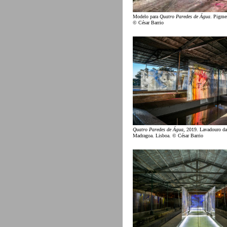
Modelo para
Quatro Paredes de Água
. Pigmen
© César Barrio
Quatro Paredes de Água
, 2019. Lavadouro da
Madragoa. Lisboa. © César Barrio