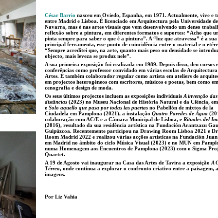
César Barrio
nasceu em Oviedo, Espanha, em 1971. Actualmente, vive e 
entre Madrid e Lisboa. É licenciado em Arquitectura pela Universidade de
Navarra, mas é nas artes visuais que vem desenvolvendo um denso trabal
reflexão sobre a pintura, em diferentes formatos e suportes: “Acho que u
pinta sempre para saber o que é a pintura”. A “luz que atravessa” é a sua
principal ferramenta, esse ponto de coincidência entre o material e o etér
“Sempre acreditei que, na arte, quanto mais peso ou densidade se introdu
objecto, mais leveza se produz nele”.
A sua primeira exposição foi realizada em 1989. Depois disso, deu cursos 
conferências como professor convidado em várias escolas de Arquitectura
Artes. É também colaborador regular como artista em ateliers de arquite
em projectos heterogéneos com escritores, músicos e poetas, bem como e
cenografia e design de moda.
Os seus últimos projectos incluem as exposições individuais
A invenção das
distâncias
(2023) no Museu Nacional de História Natural e da Ciência, em
e
Solo aquello que pasa por todas las puertas
no Pabellón de mixtos de la
Ciudadela em Pamplona (2021), a instalação
Quatro Paredes de Água
(20
colaboração com AC/E e a Câmara Municipal de Lisboa, e
Rituales del I
(2016), resultado da sua residência artística na Fundación Arantzazu Ga
Guipúzcoa. Recentemente participou na Drawing Room Lisboa 2021 e D
Room Madrid 2022 e realizou várias acções artísticas na Fundación Jua
em Madrid no âmbito do ciclo Música Visual (2023) e no MUN em Pampl
numa Homenagem aos Encuentros de Pamplona (2023) com o Sigma Proj
Quartet.
A 19 de Agosto vai inaugurar na Casa das Artes de Tavira a exposição
A 
Térrea
, onde continua a explorar o confronto criativo entre a paisagem, a
imagens.
Por Liz Vahia