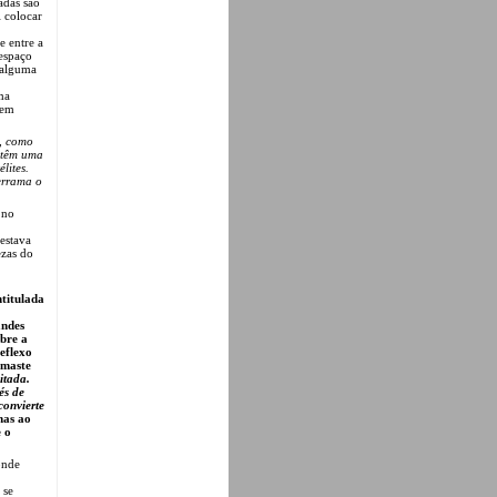
adas são
l colocar
e entre a
 espaço
e alguma
ma
 em
o, como
 têm uma
lites.
errama o
 no
 estava
ezas do
ntitulada
andes
obre a
reflexo
rmaste
itada.
és de
 convierte
mas ao
 o
onde
 se