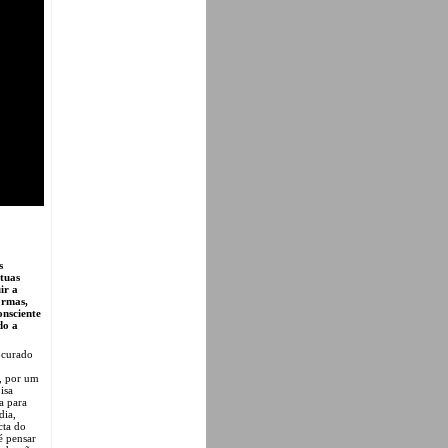
s
 tuas
ir a
ormas,
onsciente
do a
ocurado
a, por um
isa
a para
dia,
cta do
é pensar