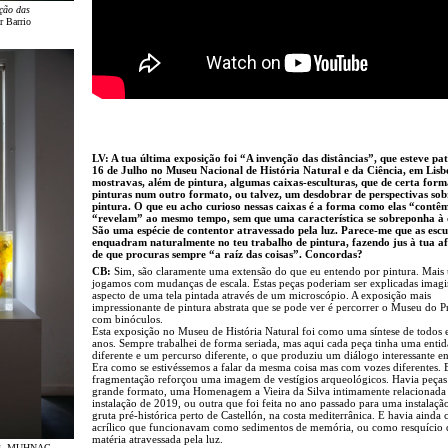
ção das
 Barrio
LV: A tua última exposição foi “A invenção das distâncias”, que esteve pat
16 de Julho no Museu Nacional de História Natural e da Ciência, em Lisb
mostravas, além de pintura, algumas caixas-esculturas, que de certa form
pinturas num outro formato, ou talvez, um desdobrar de perspectivas sob
pintura. O que eu acho curioso nessas caixas é a forma como elas “contê
“revelam” ao mesmo tempo, sem que uma característica se sobreponha à 
São uma espécie de contentor atravessado pela luz. Parece-me que as escu
enquadram naturalmente no teu trabalho de pintura, fazendo jus à tua a
de que procuras sempre “a raíz das coisas”. Concordas?
CB:
Sim, são claramente uma extensão do que eu entendo por pintura. Mais
jogamos com mudanças de escala. Estas peças poderiam ser explicadas imag
aspecto de uma tela pintada através de um microscópio. A exposição mais
impressionante de pintura abstrata que se pode ver é percorrer o Museu do 
com binóculos.
Esta exposição no Museu de História Natural foi como uma síntese de todos e
anos. Sempre trabalhei de forma seriada, mas aqui cada peça tinha uma enti
diferente e um percurso diferente, o que produziu um diálogo interessante ent
Era como se estivéssemos a falar da mesma coisa mas com vozes diferentes. 
fragmentação reforçou uma imagem de vestígios arqueológicos. Havia peças
grande formato, uma Homenagem a Vieira da Silva intimamente relacionada
instalação de 2019, ou outra que foi feita no ano passado para uma instalaç
gruta pré-histórica perto de Castellón, na costa mediterrânica. E havia ainda 
acrílico que funcionavam como sedimentos de memória, ou como resquício 
matéria atravessada pela luz.
23. MUHNAC,