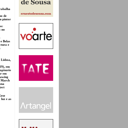
trabalha
ho de
m pintor
eo:
z no
e
 e Belas
ctura e
m
 Lisboa,
19), em
maginario
ur em
rawing
n March
ona
ect
Casa
 luz e as