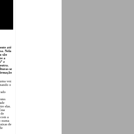
ente até
oa. Nela
a são
re a
m” e
outra.
lturas se
firmação
 uma vez
inando o
Prado
stes
dade
re elas.
Essa
 de
 com a
ão numa
caixas de
de