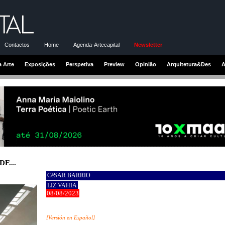
Contactos
Home
Agenda-Artecapital
Newsletter
a Arte
Exposições
Perspetiva
Preview
Opinião
Arquitetura&Des
A
E...
CéSAR BARRIO
LIZ VAHIA
08/08/2023
[
Versión en Español
]