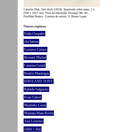
Catarina Dias,
Sem título
(2024). Impressão sobre pano; 2 x
(500 x 1015 cm). Vista da exposição
Through Wet Air
,
Pavilhão Branco. Cortesia do artista. © Bruno Lopes
Outros registos:
Frida Orupabo
ska batista
Gustavo Ciríaco
Bernard Michel
Catarina Gentil
Beatriz Manteigas
DAVE AND TONY
Rafaela Salgueiro
Evan Cláver
Martinho Costa
Mariana Maia Rocha
Ana Loureiro
celine s diaz