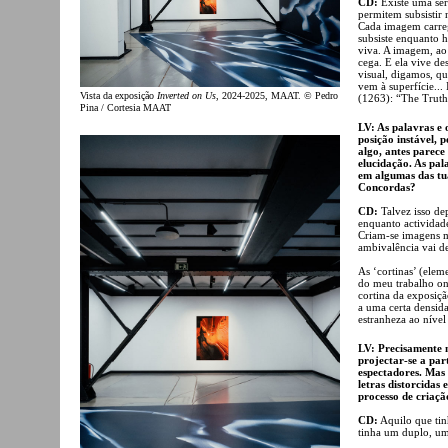
CD:
Existe uma sér
permitem subsistir
Cada imagem carreg
subsiste enquanto 
viva. A imagem, ao
cega. E ela vive de
visual, digamos, q
vem à superfície..
Vista da exposição
Inverted on Us
, 2024-2025, MAAT. © Pedro
(1263): “The Truth
Pina / Cortesia MAAT
LV: As palavras e 
posição instável, 
algo, antes parec
elucidação. As pal
em algumas das tua
Concordas?
CD:
Talvez isso de
enquanto actividad
Criam-se imagens m
ambivalência vai d
As ‘cortinas’ (elem
do meu trabalho on
cortina da exposiç
a uma certa densid
estranheza ao nível
LV: Precisamente n
projectar-se a par
espectadores. Mas 
letras distorcidas
processo de criaçã
CD:
Aquilo que tin
tinha um duplo, um