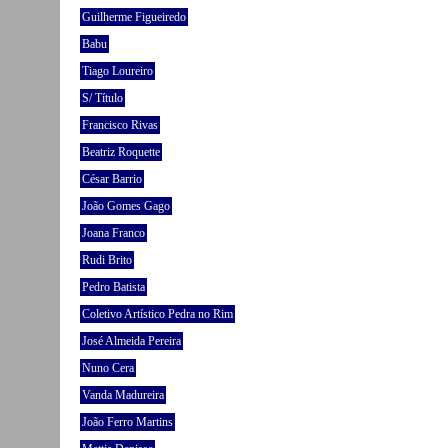
Guilherme Figueiredo
Babu
Tiago Loureiro
S/ Título
Francisco Rivas
Beatriz Roquette
César Barrio
João Gomes Gago
Joana Franco
Rudi Brito
Pedro Batista
Coletivo Artístico Pedra no Rim
José Almeida Pereira
Nuno Cera
Vanda Madureira
João Ferro Martins