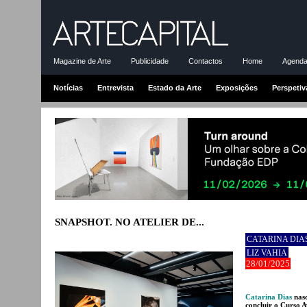
Magazine de Arte
Publicidade
Contactos
Home
Agenda-
Notícias
Entrevista
Estado da Arte
Exposições
Perspetiv
SNAPSHOT. NO ATELIER DE...
CATARINA DIA
LIZ VAHIA
28/01/2025
Catarina Dias
nasc
concluir o Curso 