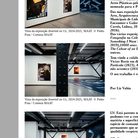
Artes Plásticas pe
nomeada para o Pr
Das suas exposiçõe
Arte, Arquitectura
Municipais de Lis
Encounter e Galer
Cortês, Lisboa, 20
2016).
Vista da exposição
Inverted on Us
, 2024-2025, MAAT. © Pedro
Das várias exposiç
Pina / Cortesia MAAT
Fotografia na Col
Something I Want 
2019),
10000 anos 
The Colour of an E
outras.
Tem vindo a colab
Victor Roriz em di
Partícula
(2023),
A
não acontece
(201
O seu trabalho é 
Por Liz Vahia
>>>
Vista da exposição
Inverted on Us
, 2024-2025, MAAT. © Pedro
Pina / Cortesia MAAT
LV: Está patente 
podemos ver a con
matéria e superfí
espécie de contami
permanente que se
qualidade corpórea