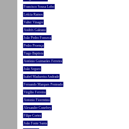
Francisco Sousa Lobo
Letícia Ramos
Valter Vinagre
Andrés Galeano
João Pedro Fonseca
Pedro Proença
Tiago Baptista
António Guimarães Ferreira
João Seguro
Isabel Madureira Andrade
Fernando Marques Penteado
Virgílio Ferreira
Antonio Fiorentino
Alexandre Conefrey
Filipe Cortez
João Fonte Santa