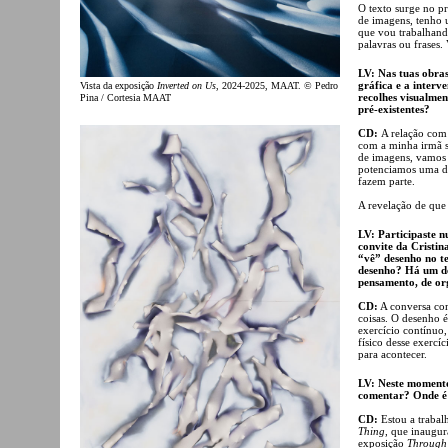
O texto surge no p
de imagens, tenho 
que vou trabalhand
palavras ou frases
LV: Nas tuas obras
gráfica e a interv
Vista da exposição
Inverted on Us
, 2024-2025, MAAT. © Pedro
recolhes visualme
Pina / Cortesia MAAT
pré-existentes?
CD:
A relação com 
com a minha irmã s
de imagens, vamos 
potenciamos uma da
fazem parte.
A revelação de que 
LV: Participaste 
convite da Cristin
“vê” desenho no t
desenho? Há um d
pensamento, de org
CD:
A conversa com
coisas. O desenho é
exercício contínuo,
físico desse exercí
para acontecer.
LV: Neste momento
comentar? Onde é
CD:
Estou a traba
Thing
, que inaugur
exposição
Through 