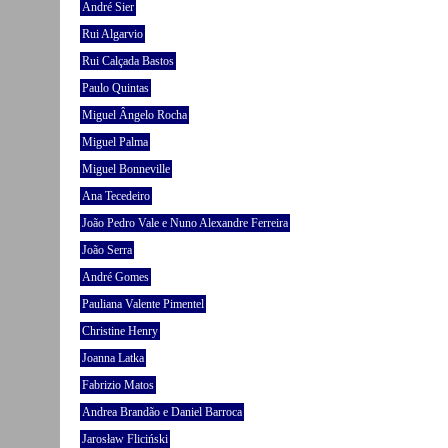
André Sier
Rui Algarvio
Rui Calçada Bastos
Paulo Quintas
Miguel Ângelo Rocha
Miguel Palma
Miguel Bonneville
Ana Tecedeiro
João Pedro Vale e Nuno Alexandre Ferreira
João Serra
André Gomes
Pauliana Valente Pimentel
Christine Henry
Joanna Latka
Fabrizio Matos
Andrea Brandão e Daniel Barroca
Jarosław Fliciński