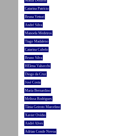
Mattia Denisse
Catarina Patrício
Bruna Vettori
André Silva
Manoela Medeiros
Tiago Madaleno
Catarina Cubelo
Bruno Silva
HElena Valsecchi
Diogo da Cruz
José Costa
Maria Bernardino
Melissa Rodrigues
Tânia Geiroto Marcelino
Xavier Ovídio
André Alves
Adrian Conde Novoa