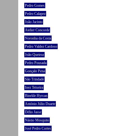
Pedro Gomes
Pedro Calapez
João Jacinto
Atelier Concorde
Noronha da Costa
Pedro Valdez Cardoso
João Queiroz
Pedro Pousada
Gonçalo Pena
São Trindade
Inez Teixeira
Binelde Hyrcan
António Júlio Duarte
Délio Jasse
Nástio Mosquito
José Pedro Cortes