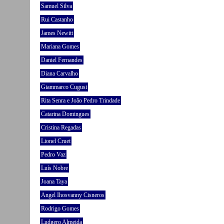
Samuel Silva
Rui Castanho
James Newitt
Mariana Gomes
Daniel Fernandes
Diana Carvalho
Giammarco Cugusi
Rita Senra e João Pedro Trindade
Catarina Domingues
Cristina Regadas
Lionel Cruet
Pedro Vaz
Luís Nobre
Joana Taya
Angel Ihosvanny Cisneros
Rodrigo Gomes
Ludgero Almeida