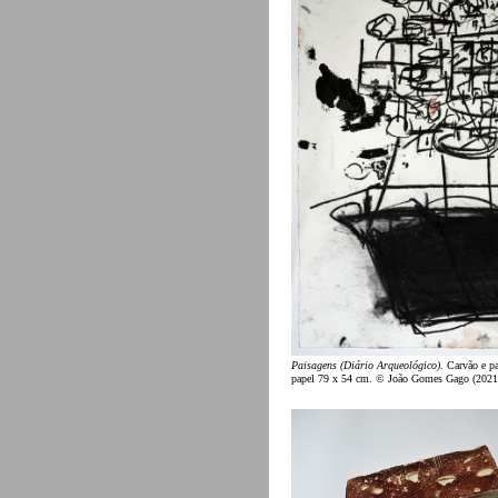
Paisagens (Diário Arqueológico)
. Carvão e pa
papel 79 x 54 cm. © João Gomes Gago (2021