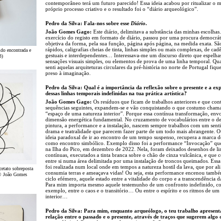
contemporâneo terá um futuro parecido! Essa ideia acabou por ritualizar o 
próprio processo criativo e o resultado foi o “diário arqueológico”.
Pedro da Silva: Fala-nos sobre esse
Diário
.
João Gomes Gago:
Este diário, delimitava a substância das minhas escolha
exercício do registo em formato de diário, passou por uma procura democrát
objetiva da forma, pela sua função, página após página, na medida exata. São
rápidos, caligrafias cheias de tinta, linhas simples ou mais complexas, de cad
ido encontrada e
gestuais e interdependentes… Interessava-me um discurso direto que espelha
3)
sensações visuais simples, ou elementos de prova de uma linha temporal. Q
senti aquelas arquiteturas circulares da pré-história no norte de Portugal fiq
preso à imaginação.
Pedro da Silva: Qual é a importância da reflexão sobre o presente e a ex
dessas linhas temporais indefinidas na tua prática artística?
João Gomes Gago:
Os resíduos que ficam de trabalhos anteriores e que co
sequências seguintes, expandem-se e vão conquistando o que costumo cham
“espaço de uma natureza interior”. Porque essa contínua transformação, en
dimensão energética fundamental. No cruzamento de vocabulários entre o de
pintura, a performance e a instalação, nascem sempre trabalhos com um sent
drama e teatralidade que parecem fazer parte de um todo mais abrangente. Ou
ideia paradoxal de ir ao encontro de um tempo suspenso, recupera a marca 
como encontro simbólico. Exemplo disso foi a performance “Invocação” que 
na Ilha do Pico, em dezembro de 2022. Nela, foram deixados desenhos de li
contínuas, executados a tinta branca sobre o chão de cinza vulcânica, e que 
entre si numa área delimitada por uma instalação de troncos queimados. Ess
foi realizada num local onde em tempos a natureza hostil da lava, que por ali
cetato sobreposta
consumia terras e ameaçava vidas! Ou seja, esta performance encenou tam
 © João Gomes
ciclo efémero, aquele estado entre a vitalidade do corpo e a transcendência 
Para mim importa mesmo aquele testemunho de um confronto indefinido, c
exemplo, entre o caos e o transitório… Ou entre o espírito e os ritmos de u
interior…
Pedro da Silva: Para mim, enquanto arqueólogo, o teu trabalho apresen
relação entre o passado e o presente, através de traços que sugerem algo