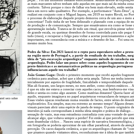
as mais marcantes talvez tenham sido aquelas em que mais saí da minha zona
conforto. Talvez porque o risco de falhar era bem mais elevado, então sentia
dava um novo salto qualitativo. Por exemplo, a performance “Auto-Deus”, 
realizei em conjunto com o Miguel Jaques, em 2019 no teatro Rivoli, no Por
o processo de elaboração daquele projeto demorou cerca de um ano e meio 
concretizar! Tudo tinha de ser bem delineado e planeado com a equipa de 
de produção e de comunicação. Sempre que ensaiávamos era como se fosse
apresentação isolada. Tratava-se de todo um ritual, que envolvia pintar sobr
de grande escala, ou queimar desenhos de forma controlada para não pegar 
tudo (risos), e recuperar o folgo para voltar a acertar posicionamentos e açõe
importantes, em consonância com a música e o desenho de luz… Foi uma ex
mesmo muito boa.
Pedro da Silva: Em 2021 lancei-te o repto para especulares sobre a proto-
na região norte de Portugal e, a partir do resultado do teu trabalho, surg
ideia de “pós-escavação arqueológica” enquanto método de curadoria em
arqueologia. Podes falar um pouco sobre como aqueles fragmentos de ce
proto-históricas e as metanarrativas políticas na arqueologia portuguesa
influenciaram aquele teu trabalho?
João Gomes Gago:
Desde o primeiro momento que recebi aqueles fragmen
cerâmica para analisar, achei que a ideia seria ampla. Talvez me tenha intere
inicialmente por aspetos de fragilidade, fisicalidade e temporalidade daquele 
Mas ali ficaram, uns largos meses, no meu atelier, como objetos estáticos… 
é que eu não me estava a conectar com aqueles cacos, mas lembrava-me vis
deles e sentia-os como algo ausente. Como matérias distantes! Queria fazer 
aquilo, enquanto imaginava no papel arquiteturas vernaculares de tempos ant
stel seco sobre
Essas visões opacas resultaram numa reunião de factos, entre séries de desen
)
exploratórios. Era simples, mas era extremo ao mesmo tempo! Alguns desses
visuais pareciam abrir uma espécie de janela de tempo. O ponto originário de
imersões já nada correspondiam à minha ideia simples e prática de diálogo
sensação de vazio, mas essa estranheza contradizia com uma vontade de quer
alcançar algo, que voltava sempre a perder! Foi então aí que percebi que est
num deambular cíclico… Nasceu uma espécie de narrativa fenomenológica, 
em fotografia se poderia aproximar de um olhar paradoxal, através da atençã
perceção. Os cacos daquela cerâmica, a que os arqueólogos chamam de “co
que pisamos quando visitamos sítios, reconduziram-me à ideia de que també