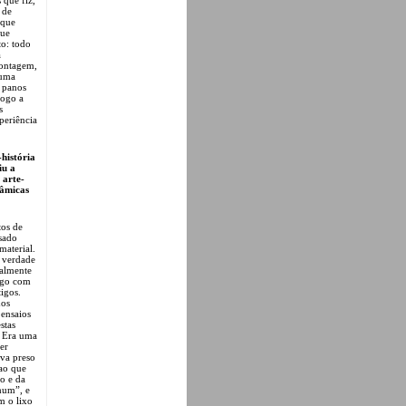
 de
 que
que
to: todo
a
montagem,
 uma
e panos
fogo a
s
periência
história
iu a
 arte-
râmicas
tos de
ssado
material.
A verdade
ualmente
algo com
igos.
hos
 ensaios
stas
… Era uma
er
ava preso
ao que
o e da
mum”, e
m o lixo