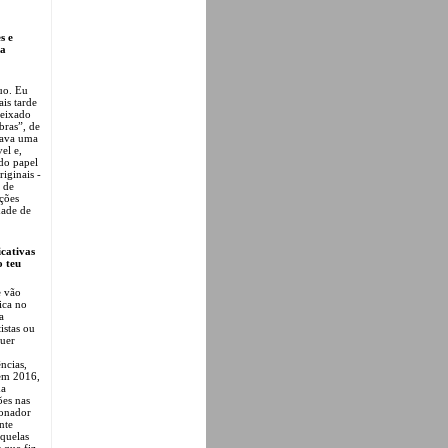
s e
ua
uo. Eu
is tarde
deixado
bras”, de
erava uma
el e,
do papel
iginais -
 de
ições
dade de
icativas
o teu
e vão
ica no
a
istas ou
quer
ncias,
 em 2016,
ma
ões nas
ionador
nte
aquelas
que fiz,