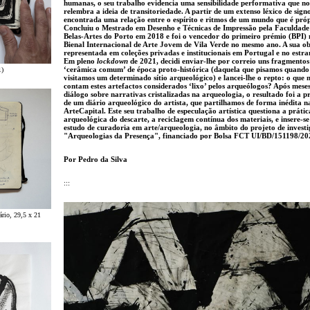
humanas, o seu trabalho evidencia uma sensibilidade performativa que no
relembra a ideia de transitoriedade. A partir de um extenso léxico de signo
encontrada uma relação entre o espírito e ritmos de um mundo que é próp
Concluiu o Mestrado em Desenho e Técnicas de Impressão pela Faculdade
Belas-Artes do Porto em 2018 e foi o vencedor do primeiro prémio (BPI) 
Bienal Internacional de Arte Jovem de Vila Verde no mesmo ano. A sua ob
representada em coleções privadas e institucionais em Portugal e no estra
Em pleno
lockdown
de 2021, decidi enviar-lhe por correio uns fragmentos
‘cerâmica comum’ de época proto-histórica (daquela que pisamos quando
1)
visitamos um determinado sítio arqueológico) e lancei-lhe o repto: o que 
contam estes artefactos considerados ‘lixo’ pelos arqueólogos? Após mese
diálogo sobre narrativas cristalizadas na arqueologia, o resultado foi a 
de um diário arqueológico do artista, que partilhamos de forma inédita n
ArteCapital. Este seu trabalho de especulação artística questiona a prátic
arqueológica do descarte, a reciclagem contínua dos materiais, e insere-se
estudo de curadoria em arte/arqueologia, no âmbito do projeto de invest
"Arqueologias da Presença", financiado por Bolsa FCT UI/BD/151198/20
Por Pedro da Silva
:::
iário, 29,5 x 21