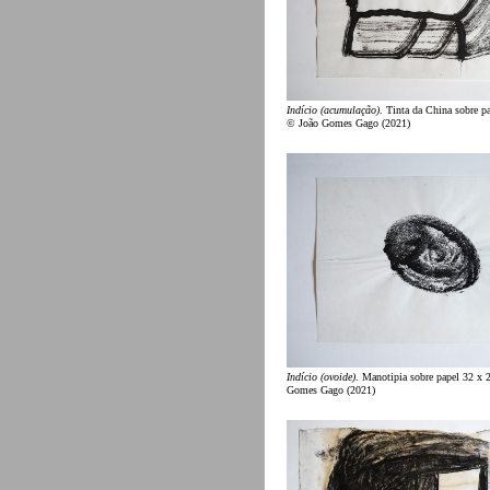
Indício (acumulação)
. Tinta da China sobre p
© João Gomes Gago (2021)
Indício (ovoide)
. Manotipia sobre papel 32 x
Gomes Gago (2021)