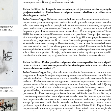
nesses processos ficam gravados na memória.
Pedro da Silva: Ao longo da tua carreira participaste em várias exposiçõe
projetos artísticos. Podes destacar alguns desses trabalhos e partilhar a t
abordagem criativa?
João Gomes Gago:
Todos os meus trabalhos assinalaram momentos-chave
importantes para mim enquanto artista, fazendo parte de um processo contín
acho que estas etapas de exposição não se encerram em si mesmas, porque ma
maginada) #2
.
posso voltar a um processo específico, um trabalho, ou uma série que tinha 
es Gago (2021)
de parte e que olho novamente com outro olhar... Por exemplo, a série “Som
2018, foi mostrada em diferentes contextos expositivos. Esse projeto recup
técnica antiga da fotogravura, utilizando tinta litográfica em papel fotossensív
nesse núcleo, explorava um léxico com formas simples que anulavam zonas 
através de uma mancha negra. Recentemente, fiz uso - não desses trabalhos or
mas dos estudos que fiz na altura para a sua conceção! Tratavam-se de folhas
acetato pintadas a pastel de óleo negro, com as quais experimentava compos
sobre diversos suportes. Ou seja, pude retomar a estes registos pela sua quali
transferência da mancha, originando novas descobertas e ensaios visuais.
Pedro da Silva: Podes partilhar algumas das tuas experiências mais signif
como artista e como essas oportunidades têm impactado a tua carreira e 
desenvolvimento artístico?
João Gomes Gago:
Sim, têm sido uma sequência de eventos e contactos qu
surgindo ao longo do trajeto e que complementam indiretamente uma dinâm
próprio trabalho… Somos seres sociais e acredito que nada acontece de form
isolada… Então lembro-me de algumas conversas importantes com outros art
pessoas envolvidas no meio que me estimularam bastante, desde cedo! Qual
exposição, individual ou coletiva, origina, na maioria das vezes, novas
maginada) #3
.
oportunidades, ou eventos que vão marcando o nosso trajeto. Como as residê
es Gago (2021)
por exemplo! Ocorre-me agora, fruto de uma residência que fiz em Berlim,
o contacto que estabeleci com alguns artistas da cena Berlinense, que de for
descomprometida me mostraram o seu atelier e me convidaram para exposiç
suas próprias casas. Então lembro-me de me levarem ao espaço de um colec
particular, que tinha uma vasta coleção de peças do Dieter Roth! Fiquei basta
impressionado na altura, porque era notável o bom estado de conservação d
peças… Foi um momento bastante emocionante. Relativamente às exposições 