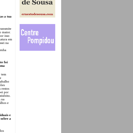
as a tua
transmite
o maior.
or isso
iatura em
ssei na
tenha
te foi
guma
r tem
e
rabalho
ções
 restos
bei por
tisfeito.
s na
lhos e
iduais e
 sobre a
dos