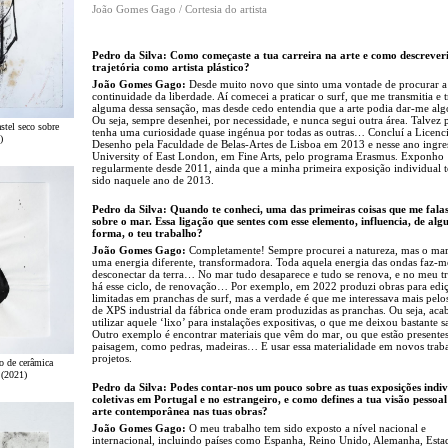
João Gomes Gago / Cortesia do artista
Pedro da Silva: Como começaste a tua carreira na arte e como descreveri
trajetória como artista plástico?
João Gomes Gago:
Desde muito novo que sinto uma vontade de procurar a
continuidade da liberdade. Aí comecei a praticar o surf, que me transmitia e 
alguma dessa sensação, mas desde cedo entendia que a arte podia dar-me alg
Ou seja, sempre desenhei, por necessidade, e nunca segui outra área. Talvez p
stel seco sobre
tenha uma curiosidade quase ingénua por todas as outras… Concluí a Licenc
)
Desenho pela Faculdade de Belas-Artes de Lisboa em 2013 e nesse ano ingre
University of East London, em Fine Arts, pelo programa Erasmus. Exponho
regularmente desde 2011, ainda que a minha primeira exposição individual 
sido naquele ano de 2013.
Pedro da Silva: Quando te conheci, uma das primeiras coisas que me falas
sobre o mar. Essa ligação que sentes com esse elemento, influencia, de al
forma, o teu trabalho?
João Gomes Gago:
Completamente! Sempre procurei a natureza, mas o ma
uma energia diferente, transformadora. Toda aquela energia das ondas faz-m
desconectar da terra… No mar tudo desaparece e tudo se renova, e no meu t
há esse ciclo, de renovação… Por exemplo, em 2022 produzi obras para edi
limitadas em pranchas de surf, mas a verdade é que me interessava mais pelos
de XPS industrial da fábrica onde eram produzidas as pranchas. Ou seja, aca
utilizar aquele ‘lixo’ para instalações expositivas, o que me deixou bastante sa
Outro exemplo é encontrar materiais que vêm do mar, ou que estão presente
paisagem, como pedras, madeiras… E usar essa materialidade em novos traba
projetos.
co de cerâmica
 (2021)
Pedro da Silva: Podes contar-nos um pouco sobre as tuas exposições indiv
coletivas em Portugal e no estrangeiro, e como defines a tua visão pessoal
arte contemporânea nas tuas obras?
João Gomes Gago:
O meu trabalho tem sido exposto a nível nacional e
internacional, incluindo países como Espanha, Reino Unido, Alemanha, Esta