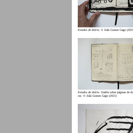
Estudos de diário
. © João Gomes Gago (202
Estudos de diário
. Grafite sobre páginas de d
cm. © João Gomes Gago (2021)