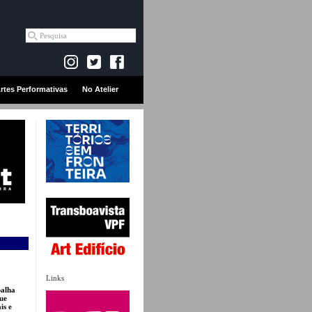
rtes Performativas
No Atelier
Links
balha
ue
is e