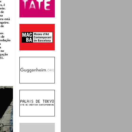
s
s, é
rio.
 de
na
ra está
ngeiro.
 de
nos
s de
produção
a
a
 no
igação
21.