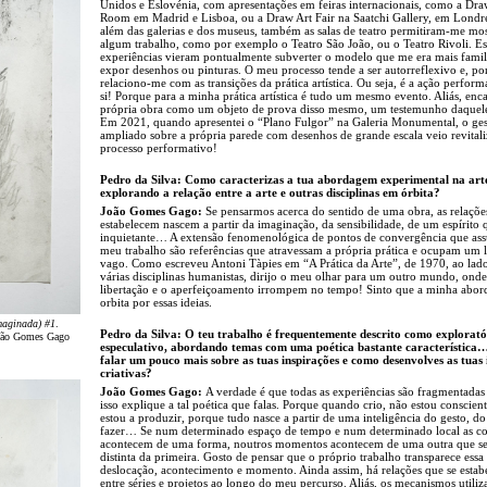
Unidos e Eslovénia, com apresentações em feiras internacionais, como a Dr
Room em Madrid e Lisboa, ou a Draw Art Fair na Saatchi Gallery, em Londre
além das galerias e dos museus, também as salas de teatro permitiram-me mos
algum trabalho, como por exemplo o Teatro São João, ou o Teatro Rivoli. Es
experiências vieram pontualmente subverter o modelo que me era mais famil
expor desenhos ou pinturas. O meu processo tende a ser autorreflexivo e, p
relaciono-me com as transições da prática artística. Ou seja, é a ação perfor
si! Porque para a minha prática artística é tudo um mesmo evento. Aliás, enc
própria obra como um objeto de prova disso mesmo, um testemunho daquele
Em 2021, quando apresentei o “Plano Fulgor” na Galeria Monumental, o ge
ampliado sobre a própria parede com desenhos de grande escala veio revitali
processo performativo!
Pedro da Silva: Como caracterizas a tua abordagem experimental na art
explorando a relação entre a arte e outras disciplinas em órbita?
João Gomes Gago:
Se pensarmos acerca do sentido de uma obra, as relaçõe
estabelecem nascem a partir da imaginação, da sensibilidade, de um espírito 
inquietante… A extensão fenomenológica de pontos de convergência que as
meu trabalho são referências que atravessam a própria prática e ocupam um 
vago. Como escreveu Antoni Tàpies em “A Prática da Arte”, de 1970, ao lad
várias disciplinas humanistas, dirijo o meu olhar para um outro mundo, onde
libertação e o aperfeiçoamento irrompem no tempo! Sinto que a minha abo
orbita por essas ideias.
maginada) #1
.
Pedro da Silva: O teu trabalho é frequentemente descrito como explorató
João Gomes Gago
especulativo, abordando temas com uma poética bastante característica
falar um pouco mais sobre as tuas inspirações e como desenvolves as tuas 
criativas?
João Gomes Gago:
A verdade é que todas as experiências são fragmentadas 
isso explique a tal poética que falas. Porque quando crio, não estou conscien
estou a produzir, porque tudo nasce a partir de uma inteligência do gesto, d
fazer… Se num determinado espaço de tempo e num determinado local as co
acontecem de uma forma, noutros momentos acontecem de uma outra que se
distinta da primeira. Gosto de pensar que o próprio trabalho transparece ess
deslocação, acontecimento e momento. Ainda assim, há relações que se esta
entre séries e projetos ao longo do meu percurso. Aliás, os mecanismos utiliz