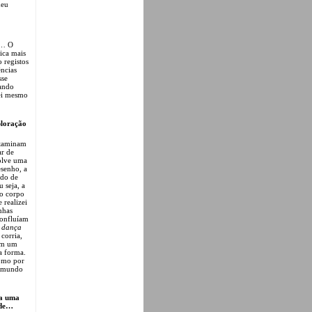
meu
s… O
ica mais
 registos
ências
sse
uando
uei mesmo
ploração
ntaminam
ar de
volve uma
senho, a
ido de
 seja, a
do corpo
realizei
nhas
confluíam
a
dança
 corria,
bém um
da forma.
omo por
m mundo
ta uma
 de…