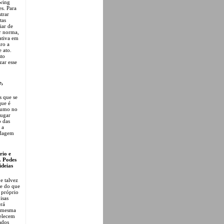
awing
s. Para
trar
tas
iar de
or norma,
mativa em
aro a
 ato.
sto
zar esse
e,
s que se
que é
sumo no
lugar
o das
 a
rdagem
rio e
… Podes
ideias
e talvez
te do que
o próprio
isas
rá
a mesma
belecem
ados