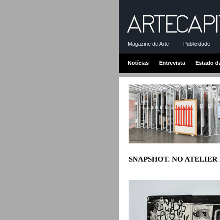
Magazine de Arte
Publicidade
Notícias
Entrevista
Estado d
SNAPSHOT. NO ATELIER D