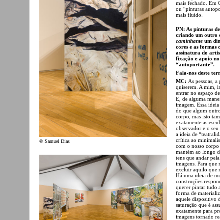
mais fechado. Em Ca
ou “pinturas autop
mais fluído.
PN: As pinturas de
criando um outro 
caminhante
um dinâ
cores e as formas d
assinatura do arti
fixação e apoio no
“autoportante”.
Fala-nos deste ter
MC:
As pessoas, a
quiserem. A mim, in
entrar no espaço de 
E, de alguma manei
imagem. Essa ideia
do que algum outro
corpo, mas isto ta
exatamente as escul
observador e o seu 
a ideia de “teatral
crítica ao minimali
© Samuel Dias
com o nosso corpo t
mantém ao longo da
tens que andar pel
imagens. Para que n
excluir aquilo que 
Há uma ideia de me
construções respon
querer pintar tudo 
forma de materiali
aquele dispositivo
saturação que é as
exatamente para pr
imagens tornado re