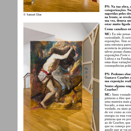
PN: Na tua obra, 
categorizações. No
sugeridas pelos tí
© Samuel Dias
na frente, se reve
sua vez, denota um
estar muito ligada
Como canalizas es
MC:
Eu não penso 
curiosidade. A curi
exposições. Tem o
uma estrutura pare
acontecia às pintura
talvez possas chama
exposições
Forte
e
Lisboa e na Fundaçã
estas duas variaçõ
consequências prát
PN: Podemos obs
Gustave Courbet q
sua exposição real
Sentes alguma empa
Courbet?
MC:
Sinto vontade 
pinturas a óleo que
uma maneira mais 
bocado, a essa nece
verdade, eu sinto 
de ver como as coi
energia ou essa von
pinturas que eu pro
ao de Courbet, que
que eu começo por 
aquilo que se vai p