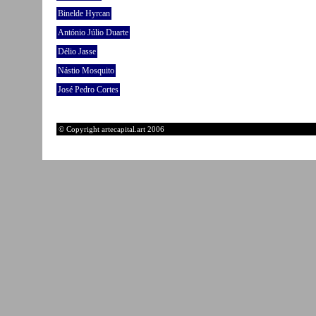
Binelde Hyrcan
António Júlio Duarte
Délio Jasse
Nástio Mosquito
José Pedro Cortes
© Copyright artecapital.art 2006