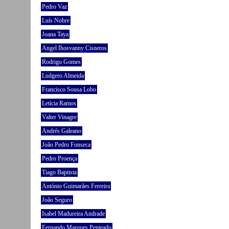
Pedro Vaz
Luís Nobre
Joana Taya
Angel Ihosvanny Cisneros
Rodrigo Gomes
Ludgero Almeida
Francisco Sousa Lobo
Letícia Ramos
Valter Vinagre
Andrés Galeano
João Pedro Fonseca
Pedro Proença
Tiago Baptista
António Guimarães Ferreira
João Seguro
Isabel Madureira Andrade
Fernando Marques Penteado