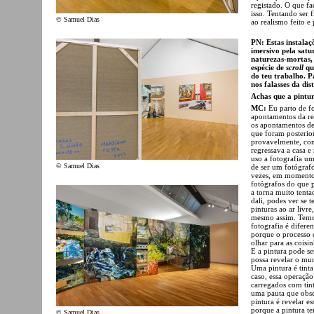
registado. O que f
isso. Tentando ser f
© Samuel Dias
ao realismo feito e
PN: Estas instalaç
imersivo pela satu
naturezas-mortas, 
espécie de
scroll
que
do teu trabalho. P
nos falasses da di
Achas que a pintu
MC:
Eu parto de fo
apontamentos da re
os apontamentos de
que foram posterior
provavelmente, com
regressava a casa e
uso a fotografia 
© Samuel Dias
de ser um fotógrafo
vezes, em momentos
fotógrafos do que p
a torna muito tenta
dali, podes ver se 
pinturas ao ar livre
mesmo assim. Temos
fotografia é difere
porque o processo d
olhar para as coisi
E a pintura pode se
possa revelar o mun
Uma pintura é tinta
caso, essa operação
carregados com tint
uma pauta que obse
pintura é revelar 
porque a pintura te
© Samuel Dias