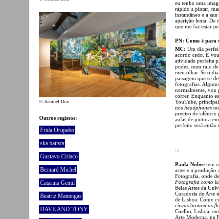
eu tenho uma image
rápido a pintar, m
instantâneo e a sua
aparição lenta. De
que me faz estar p
PN: Como é para t
MC:
Um dia perfei
acordo cedo. E vou 
atividade perfeita 
podes, num raio de 
meu olhar. Se o dia
paisagem que se des
fotografias. Alguma
normalmente, vou pa
correr. Enquanto es
© Samuel Dias
YouTube, principal
nos
headphones
out
preciso de silêncio 
Outros registos:
aulas de pintura em
perfeito será então
Frida Orupabo
ska batista
:::
Gustavo Ciríaco
Paula Nobre
tem um
Bernard Michel
artes e a produção 
Fotografia, onde d
Fotografia como lu
Catarina Gentil
Belas Artes da Uni
Curadoria de Arte 
Beatriz Manteigas
de Lisboa. Como cu
cinzas brotam as fl
DAVE AND TONY
Coelho, Lisboa, em
Arte Moderna, na 