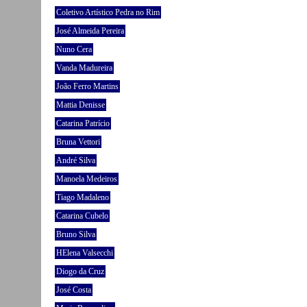
Coletivo Artístico Pedra no Rim
José Almeida Pereira
Nuno Cera
Vanda Madureira
João Ferro Martins
Mattia Denisse
Catarina Patrício
Bruna Vettori
André Silva
Manoela Medeiros
Tiago Madaleno
Catarina Cubelo
Bruno Silva
HElena Valsecchi
Diogo da Cruz
José Costa