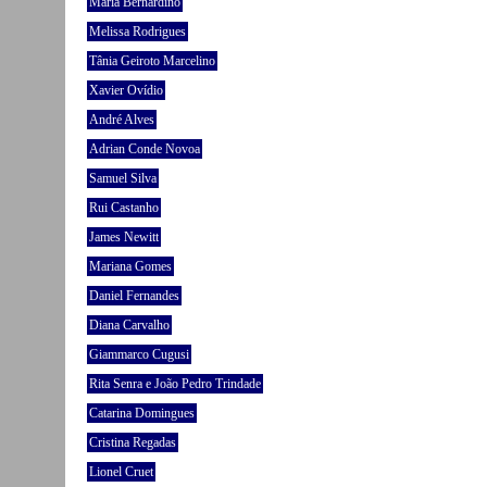
Maria Bernardino
Melissa Rodrigues
Tânia Geiroto Marcelino
Xavier Ovídio
André Alves
Adrian Conde Novoa
Samuel Silva
Rui Castanho
James Newitt
Mariana Gomes
Daniel Fernandes
Diana Carvalho
Giammarco Cugusi
Rita Senra e João Pedro Trindade
Catarina Domingues
Cristina Regadas
Lionel Cruet