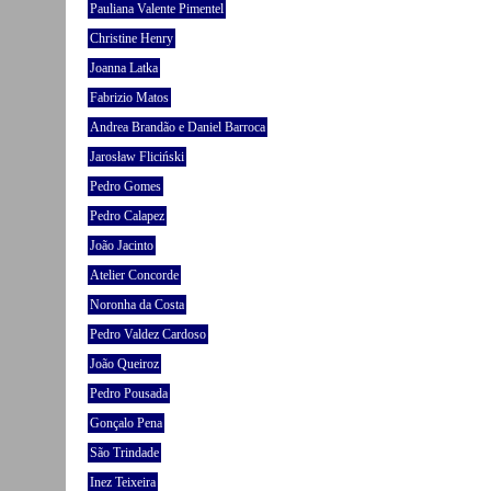
Pauliana Valente Pimentel
Christine Henry
Joanna Latka
Fabrizio Matos
Andrea Brandão e Daniel Barroca
Jarosław Fliciński
Pedro Gomes
Pedro Calapez
João Jacinto
Atelier Concorde
Noronha da Costa
Pedro Valdez Cardoso
João Queiroz
Pedro Pousada
Gonçalo Pena
São Trindade
Inez Teixeira