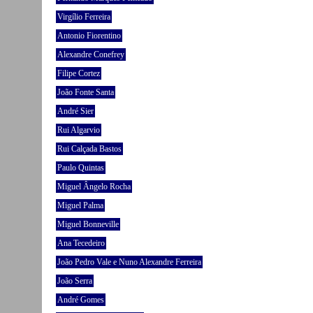
Virgílio Ferreira
Antonio Fiorentino
Alexandre Conefrey
Filipe Cortez
João Fonte Santa
André Sier
Rui Algarvio
Rui Calçada Bastos
Paulo Quintas
Miguel Ângelo Rocha
Miguel Palma
Miguel Bonneville
Ana Tecedeiro
João Pedro Vale e Nuno Alexandre Ferreira
João Serra
André Gomes