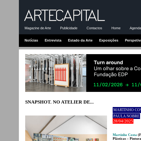
Magazine de Arte
Publicidade
Contactos
Home
Agenda-
Notícias
Entrevista
Estado da Arte
Exposições
Perspetiv
SNAPSHOT. NO ATELIER DE...
MARTINHO CO
PAULA NOBRE
28/04/2025
Martinho Costa
(F
Plásticas – Pintur