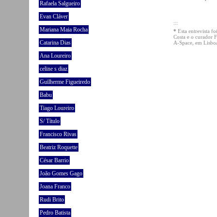
Rafaela Salgueiro
Evan Cláver
:::
Mariana Maia Rocha
*
Esta entrevista f
Costa e o curador 
Catarina Dias
A-Space, em Lisboa
Ana Loureiro
celine s diaz
Guilherme Figueiredo
Babu
Tiago Loureiro
S/ Título
Francisco Rivas
Beatriz Roquette
César Barrio
João Gomes Gago
Joana Franco
Rudi Brito
Pedro Batista