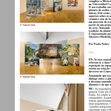
completa o Mestra
na Universidad Co
O seu trabalho em 
pintura de atelier 
únicas, bem como e
suportes sobre os 
comum o uso de im
um processo de tr
partir de um ponto
© Samuel Dias
da arte. Tentando 
tradição da pintur
É representado po
Silvestre (Madrid)
Por Paula Nobre
>>>
PN: As tuas expos
referem-se a duas 
exposição no espa
existiu na relação
decorrer no Centro
Assumindo que est
© Samuel Dias
diálogo entre a pin
o devemos entende
distintos e de que
MC:
As exposiçõe
pintura. Criar um d
Então, foi criado 
computador. A parti
outras, aparafusar
estas arquiteturas.
“paredes autoporta
exposição mais vol