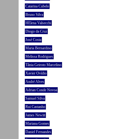
Catarina Cubelo
Bruno Silva
HElena Valsecchi
Diogo da Cruz
José Costa
Maria Bernardino
Melissa Rodrigues
Tânia Geiroto Marcelino
Xavier Ovídio
André Alves
Adrian Conde Novoa
Samuel Silva
Rui Castanho
James Newitt
Mariana Gomes
Daniel Fernandes