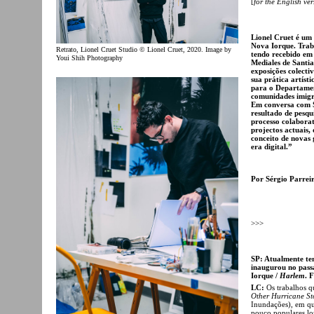
[
for the English ver
Lionel Cruet é um 
Nova Iorque. Traba
Retrato, Lionel Cruet Studio © Lionel Cruet, 2020. Image by
tendo recebido em
Youi Shih Photography
Mediales de Santi
exposições colecti
sua prática artíst
para o Departamen
comunidades imigr
Em conversa com Sé
resultado de pesqu
processo colaborat
projectos actuais,
conceito de novas 
era digital.”
Por Sérgio Parrei
>>>
SP: Atualmente te
inaugurou no pass
Iorque /
Harlem
. 
LC:
Os trabalhos q
Other Hurricane St
Inundações), em que
pouco populares lo