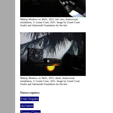
Making Windows on Walls
, 2015, full view, Audiovisual
installation, © Lionel Cruet, 2015. Image by Lionel Cruet
Studio and Saltonstall Foundation for the Arts
Making Windows on Walls
, 2015, detail, Audiovisual
installation, © Lionel Cruet, 2015. Image by Lionel Cruet
Studio and Saltonstall Foundation for the Arts
Outros registos:
Frida Orupabo
ska batista
Gustavo Ciríaco