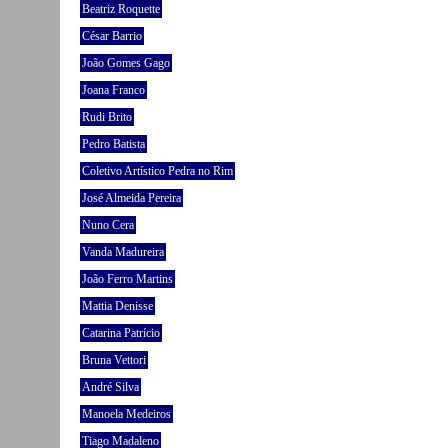
Beatriz Roquette
César Barrio
João Gomes Gago
Joana Franco
Rudi Brito
Pedro Batista
Coletivo Artístico Pedra no Rim
José Almeida Pereira
Nuno Cera
Vanda Madureira
João Ferro Martins
Mattia Denisse
Catarina Patrício
Bruna Vettori
André Silva
Manoela Medeiros
Tiago Madaleno