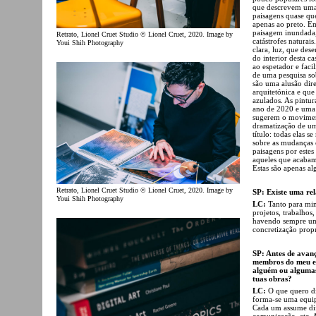
que descrevem uma 
paisagens quase qu
apenas ao preto. E
paisagem inundada
Retrato, Lionel Cruet Studio © Lionel Cruet, 2020. Image by
catástrofes naturai
Youi Shih Photography
clara, luz, que des
do interior desta c
ao espetador e facil
de uma pesquisa sob
são uma alusão dir
arquitetónica e qu
azulados. As pintur
ano de 2020 e uma c
sugerem o movimen
dramatização de um
título: todas elas s
sobre as mudanças 
paisagens por este
aqueles que acabam 
Estas são apenas al
Retrato, Lionel Cruet Studio © Lionel Cruet, 2020. Image by
SP: Existe uma rel
Youi Shih Photography
LC:
Tanto para mim
projetos, trabalhos,
havendo sempre uma
concretização propr
SP: Antes de avanç
membros do meu es
alguém ou algumas
tuas obras?
LC:
O que quero di
forma-se uma equip
Cada um assume dife
comunicação, etc. 