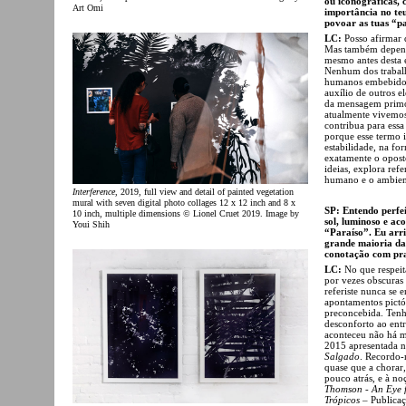
ou iconográficas,
Art Omi
importância no te
povoar as tuas “p
LC:
Posso afirmar 
Mas também depende
mesmo antes desta es
Nenhum dos trabalho
humanos embebidos 
auxílio de outros e
da mensagem primor
atualmente vivemos
contribua para essa
porque esse termo i
estabilidade, na for
exatamente o opost
ideias, explora ref
humano e o ambien
Interference
, 2019, full view and detail of painted vegetation
mural with seven digital photo collages 12 x 12 inch and 8 x
SP: Entendo perfei
10 inch, multiple dimensions © Lionel Cruet 2019. Image by
sol, luminoso e ac
Youi Shih
“Paraíso”. Eu arr
grande maioria das
conotação com pr
LC:
No que respeita
por vezes obscuras 
referiste nunca se 
apontamentos pictó
preconcebida. Tenh
desconforto ao entr
aconteceu não há m
2015 apresentada n
Salgado
. Recordo-
quase que a chorar
pouco atrás, e à no
Thomson
-
An Eye f
Trópicos
– Publicaç