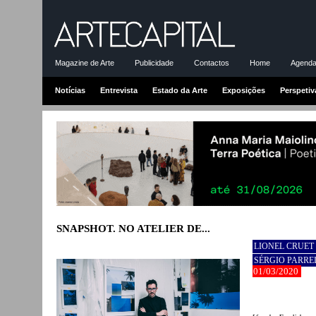
Magazine de Arte
Publicidade
Contactos
Home
Agenda-
Notícias
Entrevista
Estado da Arte
Exposições
Perspetiv
SNAPSHOT. NO ATELIER DE...
LIONEL CRUET
SÉRGIO PARRE
01/03/2020