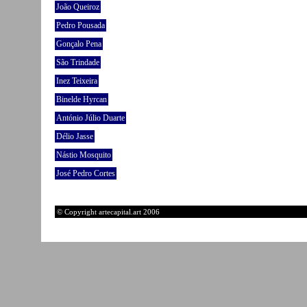
João Queiroz
Pedro Pousada
Gonçalo Pena
São Trindade
Inez Teixeira
Binelde Hyrcan
António Júlio Duarte
Délio Jasse
Nástio Mosquito
José Pedro Cortes
© Copyright artecapital.art 2006