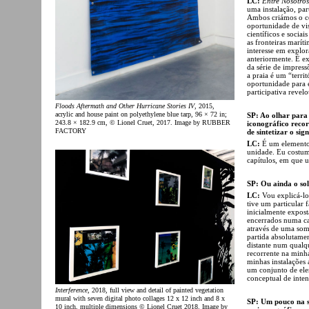
LC:
Entre Nosotros
uma instalação, pa
Ambos criámos o con
oportunidade de vi
científicos e socia
as fronteiras marít
interesse em explor
anteriormente. É e
da série de impres
a praia é um “terri
oportunidade para 
participativa revel
Floods Aftermath and Other Hurricane Stories IV
, 2015,
acrylic and house paint on polyethylene blue tarp, 96 × 72 in;
SP: Ao olhar para 
243.8 × 182.9 cm, © Lionel Cruet, 2017. Image by RUBBER
iconográfico recor
FACTORY
de sintetizar o sig
LC:
É um elemento
unidade. Eu costum
capítulos, em que 
SP: Ou ainda o so
LC:
Vou explicá-lo
tive um particular f
inicialmente expos
encerrados numa ca
através de uma som
partida absolutamen
distante num qualq
recorrente na minh
minhas instalações 
um conjunto de ele
conceptual de inten
Interference
, 2018, full view and detail of painted vegetation
mural with seven digital photo collages 12 x 12 inch and 8 x
SP: Um pouco na s
10 inch, multiple dimensions © Lionel Cruet 2018. Image by