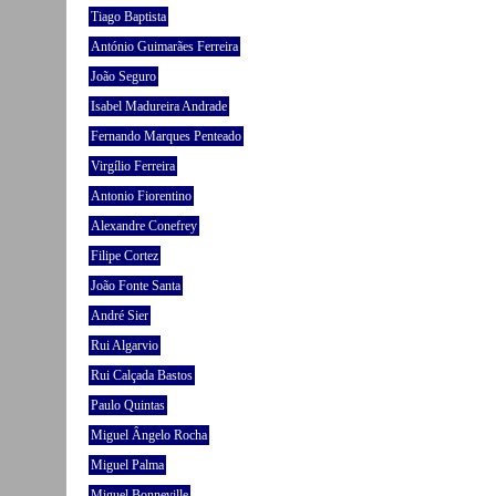
Tiago Baptista
António Guimarães Ferreira
João Seguro
Isabel Madureira Andrade
Fernando Marques Penteado
Virgílio Ferreira
Antonio Fiorentino
Alexandre Conefrey
Filipe Cortez
João Fonte Santa
André Sier
Rui Algarvio
Rui Calçada Bastos
Paulo Quintas
Miguel Ângelo Rocha
Miguel Palma
Miguel Bonneville