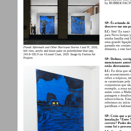
by RUBBER FACTOR
SP: És oriundo de 
descreve-me um pou
LC:
Sim! Eu nasci 
para Nova Iorque já
minha família está
uma grande ligação
passada em contato 
Floods Aftermath and Other Hurricane Stories I and IV
, 2020,
distantes, e este fa
full view, acrylic and house paint on polyethylene blue tarp;
243.8×182.9 cm ©Lionel Cruet, 2020. Image by Faction Art
Projects
SP: Deduzo, corrig
mencionaste anteri
estão diretamente
LC:
Eu diria que s
um acontecimento q
refiro a trópicos, 
se caraterizam pela
conjunturas que são 
exemplo, a zona nor
assim como a Malás
paisagem e desafio
sobrevivência. Esta
referimos no início
partilham e habita
SP: Creio que a pr
instalação “
Entre 
correto? Podes de
como foi o proces