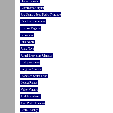
Diana Carvalho
Giammarco Cugusi
Rita Senra e João Pedro Trindade
Catarina Domingues
Cristina Regadas
Pedro Vaz
Luís Nobre
Joana Taya
Angel Ihosvanny Cisneros
Rodrigo Gomes
Ludgero Almeida
Francisco Sousa Lobo
Letícia Ramos
Valter Vinagre
Andrés Galeano
João Pedro Fonseca
Pedro Proença