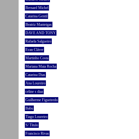
Bernard Michel
Catarina Gentil
Beatriz Manteigas
DAVE AND TONY
Rafaela Salgueiro
Evan Cláver
Martinho Costa
Mariana Maia Rocha
Catarina Dias
Ana Loureiro
celine s diaz
Guilherme Figueiredo
Babu
Tiago Loureiro
S/ Título
Francisco Rivas