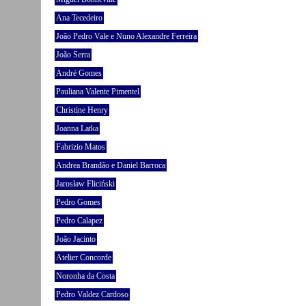
Ana Tecedeiro
João Pedro Vale e Nuno Alexandre Ferreira
João Serra
André Gomes
Pauliana Valente Pimentel
Christine Henry
Joanna Latka
Fabrizio Matos
Andrea Brandão e Daniel Barroca
Jarosław Fliciński
Pedro Gomes
Pedro Calapez
João Jacinto
Atelier Concorde
Noronha da Costa
Pedro Valdez Cardoso