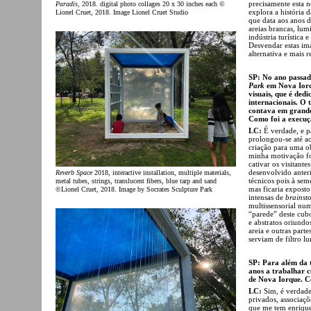
precisamente esta n
Paradis
, 2018. digital photo collages 20 x 30 inches each ©
explora a história 
Lionel Cruet, 2018. Image Lionel Cruet Studio
que data aos anos 
areias brancas, lum
indústria turística
Desvendar estas im
alternativa e mais r
SP: No ano passado
Park
em Nova Iorqu
visuais, que é ded
internacionais. O 
contava em grande
Como foi a execuç
LC:
É verdade, e pa
prolongou-se até a
criação para uma o
minha motivação foi
cativar os visitant
desenvolvido anter
Reverb Space
2018, interactive installation, multiple materials,
técnicos pois à sem
metal tubes, strings, translucent fibers, blue tarp and sand
mas ficaria expost
©Lionel Cruet, 2018. Image by Socrates Sculpture Park
intensas de
brainst
multissensorial nu
“parede” deste cub
e abstratos oriundo
areia e outras part
serviam de filtro l
SP: Para além da t
anos a trabalhar 
de Nova Iorque. Co
LC:
Sim, é verdade
privados, associaç
que me tem enrique