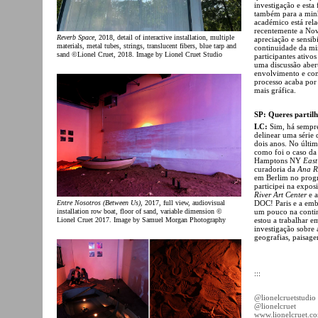
investigação e esta
também para a minh
académico está rel
recentemente a Nov
Reverb Space
, 2018, detail of interactive installation, multiple
apreciação e sensibi
materials, metal tubes, strings, translucent fibers, blue tarp and
continuidade da min
sand ©Lionel Cruet, 2018. Image by Lionel Cruet Studio
participantes ativo
uma discussão aber
envolvimento e com
processo acaba por
mais gráfica.
SP: Queres partilh
LC:
Sim, há sempre
delinear uma série 
dois anos. No últim
como foi o caso d
Hamptons NY
East
curadoria da
Ana R
em Berlim no prog
participei na expos
River Art Center
e a
Entre Nosotros (Between Us)
, 2017, full view, audiovisual
DOC! Paris e a emb
installation row boat, floor of sand, variable dimension ©
um pouco na conti
Lionel Cruet 2017. Image by Samuel Morgan Photography
estou a trabalhar 
investigação sobre 
geografias, paisage
:::
@lionelcruetstudio
@lionelcruet
www.lionelcruet.c