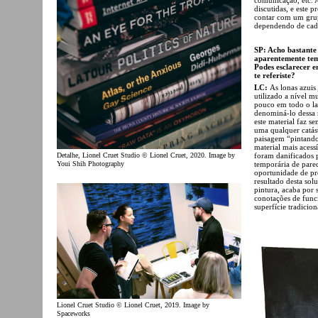
discutidas, e este 
contar com um grup
dependendo de cada
SP: Acho bastante 
aparentemente tem
Podes esclarecer e
te referiste?
LC:
As lonas azuis
utilizado a nível mu
pouco em todo o lad
denominá-lo dessa 
este material faz s
uma qualquer catást
paisagem “pintando”
material mais acess
foram danificados 
Detalhe, Lionel Cruet Studio © Lionel Cruet, 2020. Image by
temporária de pare
Youi Shih Photography
oportunidade de pr
resultado desta sol
pintura, acaba por 
conotações de func
superfície tradicion
Lionel Cruet Studio © Lionel Cruet, 2019. Image by
Spaceworks