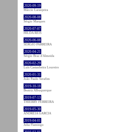
2020-09-19
Márcio Laranjeira
2020-08-08
Sérgio Marques
2020-07-07
HILDA REIS
2020-06-08
SÉRGIO PARREIRA
2020-04-21
Sérgio Braz d'Almeida
2020-02-29
Luís Castanheira Loureiro
2020-01-31
João Paulo Serafim
2019-10-18
Beatriz Albuquerque
2019-07-13
THIERRY FERREIRA
2019-05-30
ANDREIA GARCIA
2019-04-01
Julia Flamingo
2019-02-01