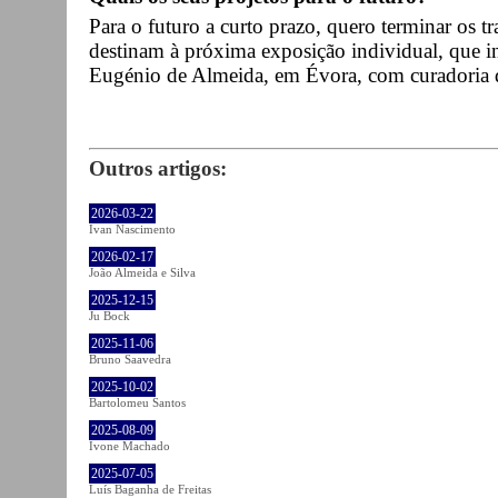
Para o futuro a curto prazo, quero terminar os t
destinam à próxima exposição individual, que i
Eugénio de Almeida, em Évora, com curadoria de
Outros artigos:
2026-03-22
Ivan Nascimento
2026-02-17
João Almeida e Silva
2025-12-15
Ju Bock
2025-11-06
Bruno Saavedra
2025-10-02
Bartolomeu Santos
2025-08-09
Ivone Machado
2025-07-05
Luís Baganha de Freitas