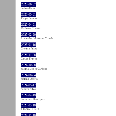
2025-06-07
Pedro Alves
2025-05-01
Tiago Pestana
2025-04-01
Matheus Novaes
2025-02-20
Alejandro Manzano Tomás
2025-01-16
Cristina Filipe
2024-11-28
Carlos França
2024-10-28
Fátima Lopes Cardoso
2024-08-24
Helena Osório
2024-05-17
Sandra Silva
2024-04-19
Francisco Henriques
2024-03-19
JOANA COSTA
2023-12-19