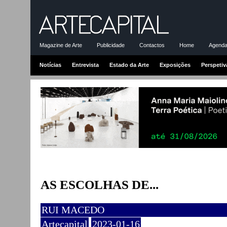
Magazine de Arte
Publicidade
Contactos
Home
Agenda-
Notícias
Entrevista
Estado da Arte
Exposições
Perspetiv
AS ESCOLHAS DE...
RUI MACEDO
Artecapital
2023-01-16