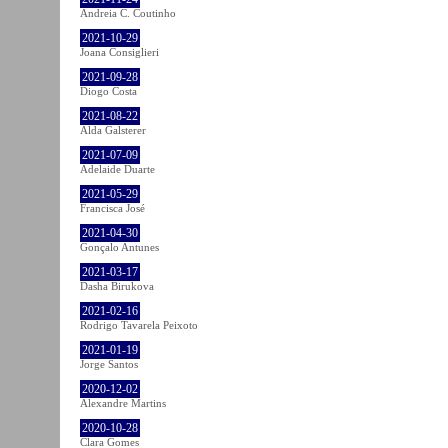
Andreia C. Coutinho
2021-10-29
Joana Consiglieri
2021-09-28
Diogo Costa
2021-08-22
Alda Galsterer
2021-07-09
Adelaide Duarte
2021-05-29
Francisca José
2021-04-30
Gonçalo Antunes
2021-03-17
Dasha Birukova
2021-02-16
Rodrigo Tavarela Peixoto
2021-01-19
Jorge Santos
2020-12-02
Alexandre Martins
2020-10-28
Clara Gomes