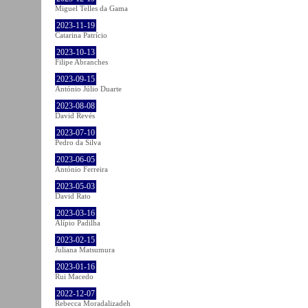
Miguel Telles da Gama
2023-11-19
Catarina Patrício
2023-10-13
Filipe Abranches
2023-09-15
António Júlio Duarte
2023-08-08
David Revés
2023-07-10
Pedro da Silva
2023-06-05
António Ferreira
2023-05-03
David Rato
2023-03-16
Alípio Padilha
2023-02-15
Juliana Matsumura
2023-01-16
Rui Macedo
2022-12-07
Rebecca Moradalizadeh