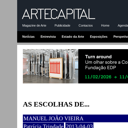
Magazine de Arte
Publicidade
Contactos
Home
Agenda-
Notícias
Entrevista
Estado da Arte
Exposições
Perspetiv
AS ESCOLHAS DE...
MANUEL JOÃO VIEIRA
Patrícia Trindade
2013-04-03