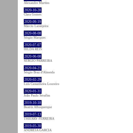
Alexandre Martins
2020-10-28
Clara Gomes
2020-09-19
Márcio Laranjeira
2020-08-08
Sérgio Marques
2020-07-07
HILDA REIS
2020-06-08
SÉRGIO PARREIRA
2020-04-21
Sérgio Braz d'Almeida
2020-02-29
Luís Castanheira Loureiro
2020-01-31
João Paulo Serafim
2019-10-18
Beatriz Albuquerque
2019-07-13
THIERRY FERREIRA
2019-05-30
ANDREIA GARCIA