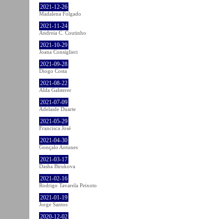
2021-12-26
Madalena Folgado
2021-11-24
Andreia C. Coutinho
2021-10-29
Joana Consiglieri
2021-09-28
Diogo Costa
2021-08-22
Alda Galsterer
2021-07-09
Adelaide Duarte
2021-05-29
Francisca José
2021-04-30
Gonçalo Antunes
2021-03-17
Dasha Birukova
2021-02-16
Rodrigo Tavarela Peixoto
2021-01-19
Jorge Santos
2020-12-02