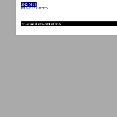
2012-06-14
JULIÃO SARMENTO
© Copyright artecapital.art 2006