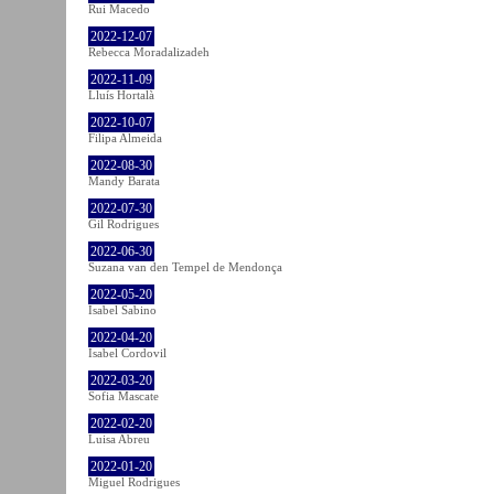
Rui Macedo
2022-12-07
Rebecca Moradalizadeh
2022-11-09
Lluís Hortalà
2022-10-07
Filipa Almeida
2022-08-30
Mandy Barata
2022-07-30
Gil Rodrigues
2022-06-30
Suzana van den Tempel de Mendonça
2022-05-20
Isabel Sabino
2022-04-20
Isabel Cordovil
2022-03-20
Sofia Mascate
2022-02-20
Luisa Abreu
2022-01-20
Miguel Rodrigues