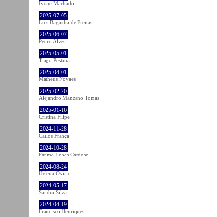
Ivone Machado
2025-07-05
Luís Baganha de Freitas
2025-06-07
Pedro Alves
2025-05-01
Tiago Pestana
2025-04-01
Matheus Novaes
2025-02-20
Alejandro Manzano Tomás
2025-01-16
Cristina Filipe
2024-11-28
Carlos França
2024-10-28
Fátima Lopes Cardoso
2024-08-24
Helena Osório
2024-05-17
Sandra Silva
2024-04-19
Francisco Henriques