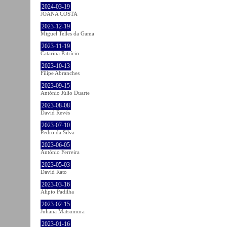
2024-03-19
JOANA COSTA
2023-12-19
Miguel Telles da Gama
2023-11-19
Catarina Patrício
2023-10-13
Filipe Abranches
2023-09-15
António Júlio Duarte
2023-08-08
David Revés
2023-07-10
Pedro da Silva
2023-06-05
António Ferreira
2023-05-03
David Rato
2023-03-16
Alípio Padilha
2023-02-15
Juliana Matsumura
2023-01-16