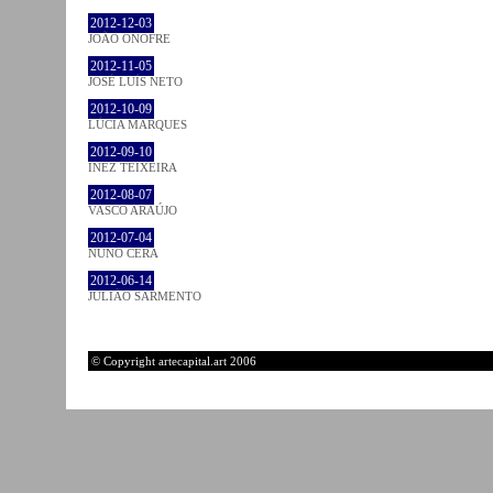
2012-12-03
JOÃO ONOFRE
2012-11-05
JOSÉ LUÍS NETO
2012-10-09
LÚCIA MARQUES
2012-09-10
INEZ TEIXEIRA
2012-08-07
VASCO ARAÚJO
2012-07-04
NUNO CERA
2012-06-14
JULIÃO SARMENTO
© Copyright artecapital.art 2006