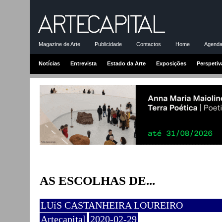
Magazine de Arte
Publicidade
Contactos
Home
Agenda-
Notícias
Entrevista
Estado da Arte
Exposições
Perspetiv
AS ESCOLHAS DE...
LUíS CASTANHEIRA LOUREIRO
Artecapital
2020-02-29