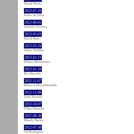
David Revés
2023-07-10
Pedro da Silva
2023-06-05
António Ferreira
2023-05-03
David Rato
2023-03-16
Alípio Padilha
2023-02-15
Juliana Matsumura
2023-01-16
Rui Macedo
2022-12-07
Rebecca Moradalizadeh
2022-11-09
Lluís Hortalà
2022-10-07
Filipa Almeida
2022-08-30
Mandy Barata
2022-07-30
Gil Rodrigues