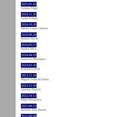
2025-01-16
Cristina Filipe
2024-11-28
Carlos França
2024-10-28
Fátima Lopes Cardoso
2024-08-24
Helena Osório
2024-05-17
Sandra Silva
2024-04-19
Francisco Henriques
2024-03-19
JOANA COSTA
2023-12-19
Miguel Telles da Gama
2023-11-19
Catarina Patrício
2023-10-13
Filipe Abranches
2023-09-15
António Júlio Duarte
2023-08-08