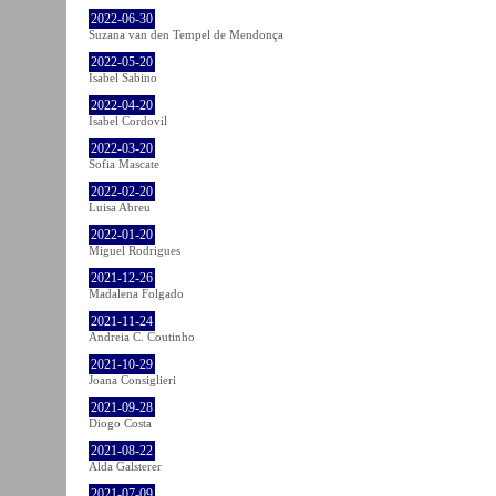
2022-06-30
Suzana van den Tempel de Mendonça
2022-05-20
Isabel Sabino
2022-04-20
Isabel Cordovil
2022-03-20
Sofia Mascate
2022-02-20
Luisa Abreu
2022-01-20
Miguel Rodrigues
2021-12-26
Madalena Folgado
2021-11-24
Andreia C. Coutinho
2021-10-29
Joana Consiglieri
2021-09-28
Diogo Costa
2021-08-22
Alda Galsterer
2021-07-09