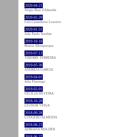
2020-04-21
Sérgio Braz d'Almeida
2020-02-29
Luís Castanheira Loureiro
2020-01-31
João Paulo Serafim
2019-10-18
Beatriz Albuquerque
2019-07-13
THIERRY FERREIRA
2019-05-30
ANDREIA GARCIA
2019-04-01
Julia Flamingo
2019-02-01
CECÍLIA SILVEIRA
2018-10-28
LEONOR VEIGA
2018-09-28
LUDGERO ALMEIDA
2018-08-23
ADRIANA MOLDER
2018-06-27