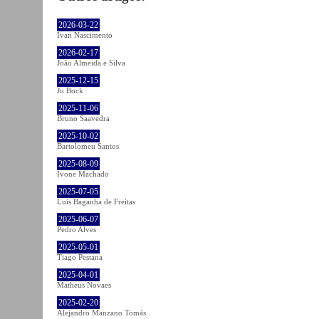
2026-03-22
Ivan Nascimento
2026-02-17
João Almeida e Silva
2025-12-15
Ju Bock
2025-11-06
Bruno Saavedra
2025-10-02
Bartolomeu Santos
2025-08-09
Ivone Machado
2025-07-05
Luís Baganha de Freitas
2025-06-07
Pedro Alves
2025-05-01
Tiago Pestana
2025-04-01
Matheus Novaes
2025-02-20
Alejandro Manzano Tomás