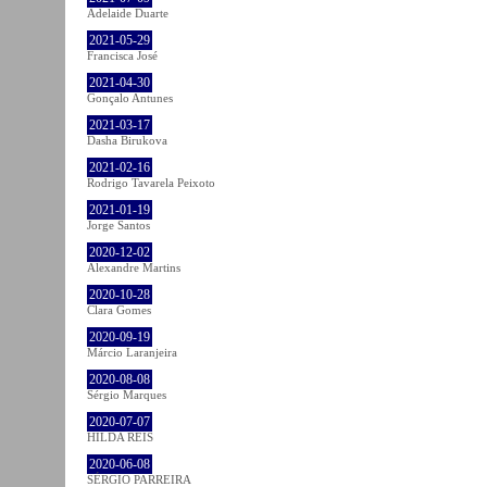
Adelaide Duarte
2021-05-29
Francisca José
2021-04-30
Gonçalo Antunes
2021-03-17
Dasha Birukova
2021-02-16
Rodrigo Tavarela Peixoto
2021-01-19
Jorge Santos
2020-12-02
Alexandre Martins
2020-10-28
Clara Gomes
2020-09-19
Márcio Laranjeira
2020-08-08
Sérgio Marques
2020-07-07
HILDA REIS
2020-06-08
SÉRGIO PARREIRA