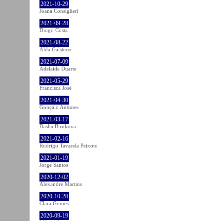
2021-10-29
Joana Consiglieri
2021-09-28
Diogo Costa
2021-08-22
Alda Galsterer
2021-07-09
Adelaide Duarte
2021-05-29
Francisca José
2021-04-30
Gonçalo Antunes
2021-03-17
Dasha Birukova
2021-02-16
Rodrigo Tavarela Peixoto
2021-01-19
Jorge Santos
2020-12-02
Alexandre Martins
2020-10-28
Clara Gomes
2020-09-19