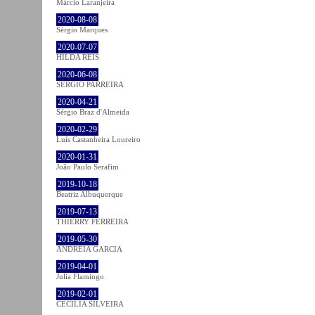
Márcio Laranjeira
2020-08-08
Sérgio Marques
2020-07-07
HILDA REIS
2020-06-08
SÉRGIO PARREIRA
2020-04-21
Sérgio Braz d'Almeida
2020-02-29
Luís Castanheira Loureiro
2020-01-31
João Paulo Serafim
2019-10-18
Beatriz Albuquerque
2019-07-13
THIERRY FERREIRA
2019-05-30
ANDREIA GARCIA
2019-04-01
Julia Flamingo
2019-02-01
CECÍLIA SILVEIRA