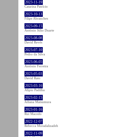
2023-11-19
Catarina Patrício
2023-10-13
Filipe Abranches
2023-09-15
António Júlio Duarte
2023-08-08
David Revés
2023-07-10
Pedro da Silva
2023-06-05
António Ferreira
2023-05-03
David Rato
2023-03-16
Alípio Padilha
2023-02-15
Juliana Matsumura
2023-01-16
Rui Macedo
2022-12-07
Rebecca Moradalizadeh
2022-11-09