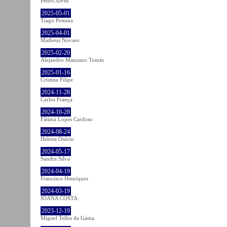
Pedro Alves
2025-05-01
Tiago Pestana
2025-04-01
Matheus Novaes
2025-02-20
Alejandro Manzano Tomás
2025-01-16
Cristina Filipe
2024-11-28
Carlos França
2024-10-28
Fátima Lopes Cardoso
2024-08-24
Helena Osório
2024-05-17
Sandra Silva
2024-04-19
Francisco Henriques
2024-03-19
JOANA COSTA
2023-12-19
Miguel Telles da Gama