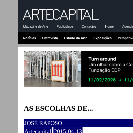
Magazine de Arte
Publicidade
Contactos
Home
Agenda-
Notícias
Entrevista
Estado da Arte
Exposições
Perspetiv
AS ESCOLHAS DE...
JOSÉ RAPOSO
Artecapital
2015-04-13