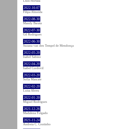
Lluís Hortalà
2022-10-07
Filipa Almeida
2022-08-30
Mandy Barata
2022-07-30
Gil Rodrigues
2022-06-30
Suzana van den Tempel de Mendonça
2022-05-20
Isabel Sabino
2022-04-20
Isabel Cordovil
2022-03-20
Sofia Mascate
2022-02-20
Luisa Abreu
2022-01-20
Miguel Rodrigues
2021-12-26
Madalena Folgado
2021-11-24
Andreia C. Coutinho