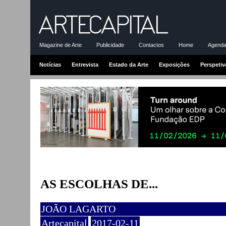
Magazine de Arte
Publicidade
Contactos
Home
Agenda-
Notícias
Entrevista
Estado da Arte
Exposições
Perspetiv
AS ESCOLHAS DE...
JOÃO LAGARTO
Artecapital
2017-02-11