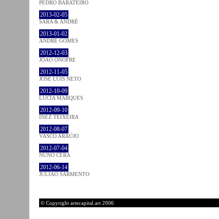
PEDRO BARATEIRO
2013-02-05
SARA & ANDRÉ
2013-01-02
ANDRÉ GOMES
2012-12-03
JOÃO ONOFRE
2012-11-05
JOSÉ LUÍS NETO
2012-10-09
LÚCIA MARQUES
2012-09-10
INEZ TEIXEIRA
2012-08-07
VASCO ARAÚJO
2012-07-04
NUNO CERA
2012-06-14
JULIÃO SARMENTO
© Copyright artecapital.art 2006