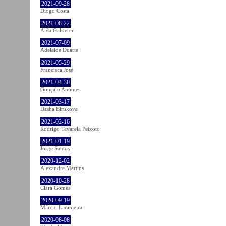
2021-09-28
Diogo Costa
2021-08-22
Alda Galsterer
2021-07-09
Adelaide Duarte
2021-05-29
Francisca José
2021-04-30
Gonçalo Antunes
2021-03-17
Dasha Birukova
2021-02-16
Rodrigo Tavarela Peixoto
2021-01-19
Jorge Santos
2020-12-02
Alexandre Martins
2020-10-28
Clara Gomes
2020-09-19
Márcio Laranjeira
2020-08-08