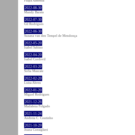
Filipa Almeida
2022-08-30
Mandy Barata
2022-07-30
Gil Rodrigues
2022-06-30
Suzana van den Tempel de Mendonça
2022-05-20
Isabel Sabino
2022-04-20
Isabel Cordovil
2022-03-20
Sofia Mascate
2022-02-20
Luisa Abreu
2022-01-20
Miguel Rodrigues
2021-12-26
Madalena Folgado
2021-11-24
Andreia C. Coutinho
2021-10-29
Joana Consiglieri