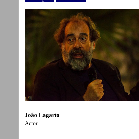
João Lagarto
Actor
____________________________________