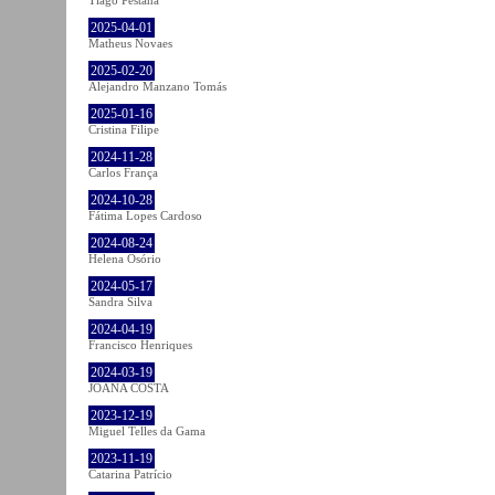
2025-04-01
Matheus Novaes
2025-02-20
Alejandro Manzano Tomás
2025-01-16
Cristina Filipe
2024-11-28
Carlos França
2024-10-28
Fátima Lopes Cardoso
2024-08-24
Helena Osório
2024-05-17
Sandra Silva
2024-04-19
Francisco Henriques
2024-03-19
JOANA COSTA
2023-12-19
Miguel Telles da Gama
2023-11-19
Catarina Patrício