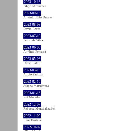
2023-10-13
Filipe Abranches
2023-09-15
António Júlio Duarte
2023-08-08
David Revés
2023-07-10
Pedro da Silva
2023-06-05
António Ferreira
2023-05-03
David Rato
2023-03-16
Alípio Padilha
2023-02-15
Juliana Matsumura
2023-01-16
Rui Macedo
2022-12-07
Rebecca Moradalizadeh
2022-11-09
Lluís Hortalà
2022-10-07