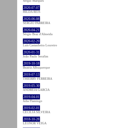
Sérgio Marques
2020-07-07
HILDA REIS
2020-06-08
SÉRGIO PARREIRA
2020-04-21
Sérgio Braz d'Almeida
2020-02-29
Luís Castanheira Loureiro
2020-01-31
João Paulo Serafim
2019-10-18
Beatriz Albuquerque
2019-07-13
THIERRY FERREIRA
2019-05-30
ANDREIA GARCIA
2019-04-01
Julia Flamingo
2019-02-01
CECÍLIA SILVEIRA
2018-10-28
LEONOR VEIGA