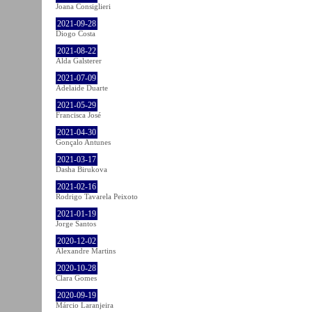
Joana Consiglieri
2021-09-28
Diogo Costa
2021-08-22
Alda Galsterer
2021-07-09
Adelaide Duarte
2021-05-29
Francisca José
2021-04-30
Gonçalo Antunes
2021-03-17
Dasha Birukova
2021-02-16
Rodrigo Tavarela Peixoto
2021-01-19
Jorge Santos
2020-12-02
Alexandre Martins
2020-10-28
Clara Gomes
2020-09-19
Márcio Laranjeira