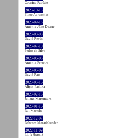
Catarina Patrício
2023-10-13
Filipe Abranches
2023-09-15
António Júlio Duarte
2023-08-08
David Revés
2023-07-10
Pedro da Silva
2023-06-05
António Ferreira
2023-05-03
David Rato
2023-03-16
Alípio Padilha
2023-02-15
Juliana Matsumura
2023-01-16
Rui Macedo
2022-12-07
Rebecca Moradalizadeh
2022-11-09
Lluís Hortalà