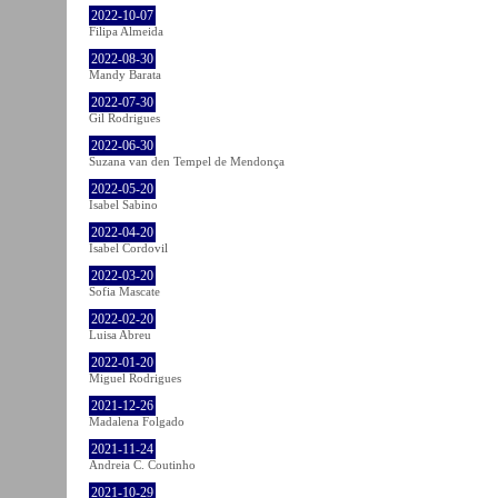
2022-10-07
Filipa Almeida
2022-08-30
Mandy Barata
2022-07-30
Gil Rodrigues
2022-06-30
Suzana van den Tempel de Mendonça
2022-05-20
Isabel Sabino
2022-04-20
Isabel Cordovil
2022-03-20
Sofia Mascate
2022-02-20
Luisa Abreu
2022-01-20
Miguel Rodrigues
2021-12-26
Madalena Folgado
2021-11-24
Andreia C. Coutinho
2021-10-29