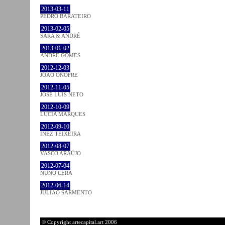
2013-03-11
PEDRO BARATEIRO
2013-02-05
SARA & ANDRÉ
2013-01-02
ANDRÉ GOMES
2012-12-03
JOÃO ONOFRE
2012-11-05
JOSÉ LUÍS NETO
2012-10-09
LÚCIA MARQUES
2012-09-10
INEZ TEIXEIRA
2012-08-07
VASCO ARAÚJO
2012-07-04
NUNO CERA
2012-06-14
JULIÃO SARMENTO
© Copyright artecapital.art 2006