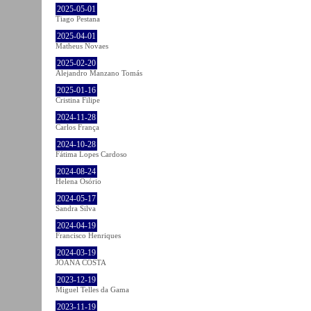
2025-05-01
Tiago Pestana
2025-04-01
Matheus Novaes
2025-02-20
Alejandro Manzano Tomás
2025-01-16
Cristina Filipe
2024-11-28
Carlos França
2024-10-28
Fátima Lopes Cardoso
2024-08-24
Helena Osório
2024-05-17
Sandra Silva
2024-04-19
Francisco Henriques
2024-03-19
JOANA COSTA
2023-12-19
Miguel Telles da Gama
2023-11-19