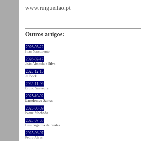
www.ruigueifao.pt
Outros artigos:
2026-03-22
Ivan Nascimento
2026-02-17
João Almeida e Silva
2025-12-15
Ju Bock
2025-11-06
Bruno Saavedra
2025-10-02
Bartolomeu Santos
2025-08-09
Ivone Machado
2025-07-05
Luís Baganha de Freitas
2025-06-07
Pedro Alves