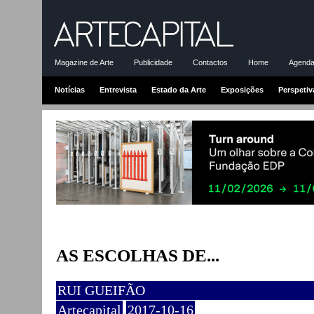
Magazine de Arte
Publicidade
Contactos
Home
Agenda-
Notícias
Entrevista
Estado da Arte
Exposições
Perspetiv
AS ESCOLHAS DE...
RUI GUEIFÃO
Artecapital
2017-10-16