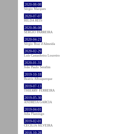
2020-08-08
Sérgio Marques
2020-07-07
HILDA REIS
2020-06-08
SÉRGIO PARREIRA
2020-04-21
Sérgio Braz d'Almeida
2020-02-29
Luís Castanheira Loureiro
2020-01-31
João Paulo Serafim
2019-10-18
Beatriz Albuquerque
2019-07-13
THIERRY FERREIRA
2019-05-30
ANDREIA GARCIA
2019-04-01
Julia Flamingo
2019-02-01
CECÍLIA SILVEIRA
2018-10-28