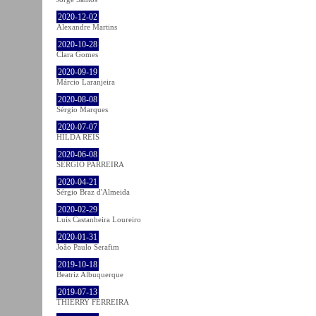
2020-12-02
Alexandre Martins
2020-10-28
Clara Gomes
2020-09-19
Márcio Laranjeira
2020-08-08
Sérgio Marques
2020-07-07
HILDA REIS
2020-06-08
SÉRGIO PARREIRA
2020-04-21
Sérgio Braz d'Almeida
2020-02-29
Luís Castanheira Loureiro
2020-01-31
João Paulo Serafim
2019-10-18
Beatriz Albuquerque
2019-07-13
THIERRY FERREIRA