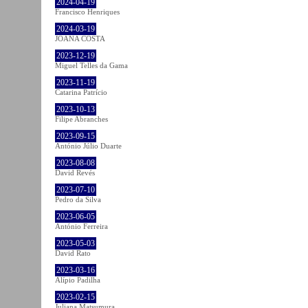
2024-04-19
Francisco Henriques
2024-03-19
JOANA COSTA
2023-12-19
Miguel Telles da Gama
2023-11-19
Catarina Patrício
2023-10-13
Filipe Abranches
2023-09-15
António Júlio Duarte
2023-08-08
David Revés
2023-07-10
Pedro da Silva
2023-06-05
António Ferreira
2023-05-03
David Rato
2023-03-16
Alípio Padilha
2023-02-15
Juliana Matsumura