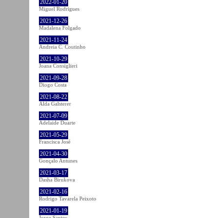
2022-01-20
Miguel Rodrigues
2021-12-26
Madalena Folgado
2021-11-24
Andreia C. Coutinho
2021-10-29
Joana Consiglieri
2021-09-28
Diogo Costa
2021-08-22
Alda Galsterer
2021-07-09
Adelaide Duarte
2021-05-29
Francisca José
2021-04-30
Gonçalo Antunes
2021-03-17
Dasha Birukova
2021-02-16
Rodrigo Tavarela Peixoto
2021-01-19
Jorge Santos