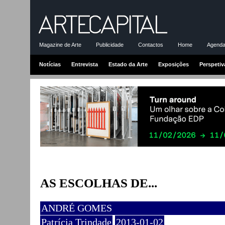
Magazine de Arte
Publicidade
Contactos
Home
Agenda-
Notícias
Entrevista
Estado da Arte
Exposições
Perspetiv
AS ESCOLHAS DE...
ANDRÉ GOMES
Patrícia Trindade
2013-01-02