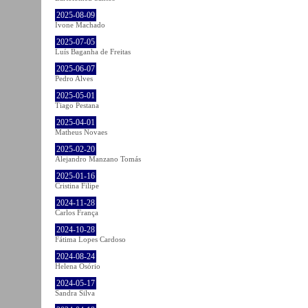
2025-08-09
Ivone Machado
2025-07-05
Luís Baganha de Freitas
2025-06-07
Pedro Alves
2025-05-01
Tiago Pestana
2025-04-01
Matheus Novaes
2025-02-20
Alejandro Manzano Tomás
2025-01-16
Cristina Filipe
2024-11-28
Carlos França
2024-10-28
Fátima Lopes Cardoso
2024-08-24
Helena Osório
2024-05-17
Sandra Silva