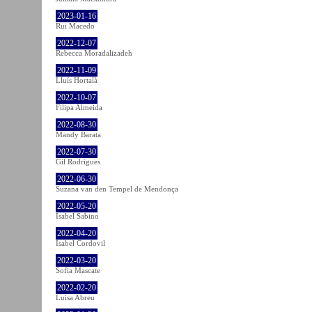
2023-01-16
Rui Macedo
2022-12-07
Rebecca Moradalizadeh
2022-11-09
Lluís Hortalà
2022-10-07
Filipa Almeida
2022-08-30
Mandy Barata
2022-07-30
Gil Rodrigues
2022-06-30
Suzana van den Tempel de Mendonça
2022-05-20
Isabel Sabino
2022-04-20
Isabel Cordovil
2022-03-20
Sofia Mascate
2022-02-20
Luisa Abreu