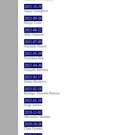
2021-10-29
Joana Consiglieri
2021-09-28
Diogo Costa
2021-08-22
Alda Galsterer
2021-07-09
Adelaide Duarte
2021-05-29
Francisca José
2021-04-30
Gonçalo Antunes
2021-03-17
Dasha Birukova
2021-02-16
Rodrigo Tavarela Peixoto
2021-01-19
Jorge Santos
2020-12-02
Alexandre Martins
2020-10-28
Clara Gomes