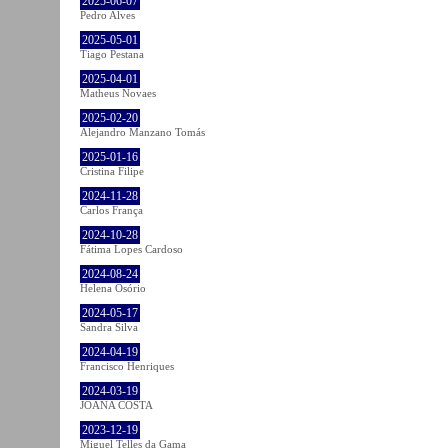
2025-06-07
Pedro Alves
2025-05-01
Tiago Pestana
2025-04-01
Matheus Novaes
2025-02-20
Alejandro Manzano Tomás
2025-01-16
Cristina Filipe
2024-11-28
Carlos França
2024-10-28
Fátima Lopes Cardoso
2024-08-24
Helena Osório
2024-05-17
Sandra Silva
2024-04-19
Francisco Henriques
2024-03-19
JOANA COSTA
2023-12-19
Miguel Telles da Gama