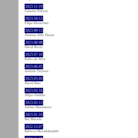
2023-11-19
Catarina Patrício
2023-10-13
Filipe Abranches
2023-09-15
António Júlio Duarte
2023-08-08
David Revés
2023-07-10
Pedro da Silva
2023-06-05
António Ferreira
2023-05-03
David Rato
2023-03-16
Alípio Padilha
2023-02-15
Juliana Matsumura
2023-01-16
Rui Macedo
2022-12-07
Rebecca Moradalizadeh