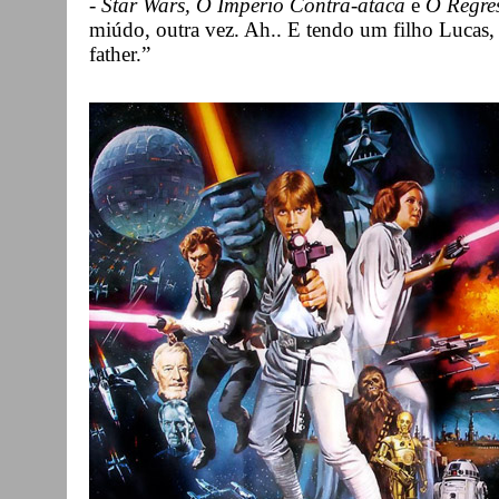
-
Star Wars, O Império Contra-ataca
e
O Regres
miúdo, outra vez. Ah.. E tendo um filho Lucas,
father.”