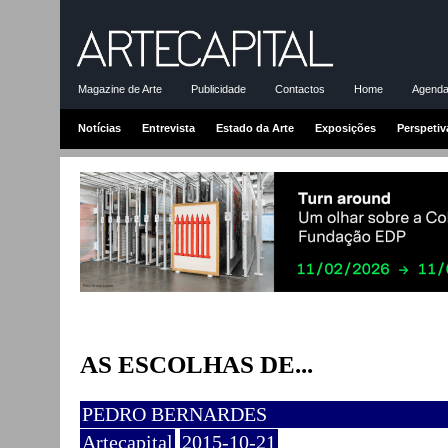
Magazine de Arte
Publicidade
Contactos
Home
Agenda-
Notícias
Entrevista
Estado da Arte
Exposições
Perspetiv
AS ESCOLHAS DE...
PEDRO BERNARDES
Artecapital
2015-10-21