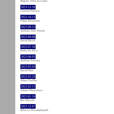
Miguel Telles da Gama
2023-11-19
Catarina Patrício
2023-10-13
Filipe Abranches
2023-09-15
António Júlio Duarte
2023-08-08
David Revés
2023-07-10
Pedro da Silva
2023-06-05
António Ferreira
2023-05-03
David Rato
2023-03-16
Alípio Padilha
2023-02-15
Juliana Matsumura
2023-01-16
Rui Macedo
2022-12-07
Rebecca Moradalizadeh