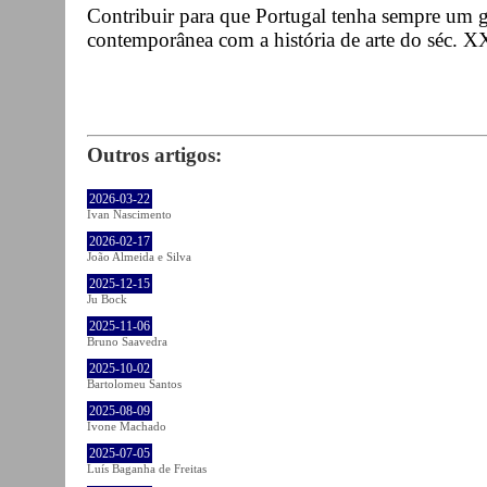
Contribuir para que Portugal tenha sempre um 
contemporânea com a história de arte do séc. X
Outros artigos:
2026-03-22
Ivan Nascimento
2026-02-17
João Almeida e Silva
2025-12-15
Ju Bock
2025-11-06
Bruno Saavedra
2025-10-02
Bartolomeu Santos
2025-08-09
Ivone Machado
2025-07-05
Luís Baganha de Freitas