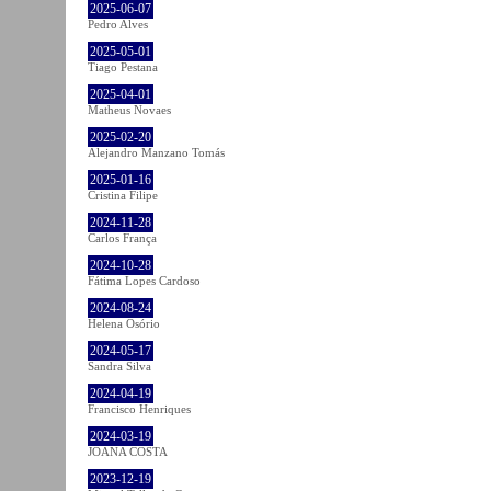
2025-06-07
Pedro Alves
2025-05-01
Tiago Pestana
2025-04-01
Matheus Novaes
2025-02-20
Alejandro Manzano Tomás
2025-01-16
Cristina Filipe
2024-11-28
Carlos França
2024-10-28
Fátima Lopes Cardoso
2024-08-24
Helena Osório
2024-05-17
Sandra Silva
2024-04-19
Francisco Henriques
2024-03-19
JOANA COSTA
2023-12-19