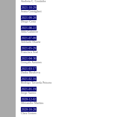
Andreia C. Coutinho
2021-10-29
Joana Consiglieri
2021-09-28
Diogo Costa
2021-08-22
Alda Galsterer
2021-07-09
Adelaide Duarte
2021-05-29
Francisca José
2021-04-30
Gonçalo Antunes
2021-03-17
Dasha Birukova
2021-02-16
Rodrigo Tavarela Peixoto
2021-01-19
Jorge Santos
2020-12-02
Alexandre Martins
2020-10-28
Clara Gomes