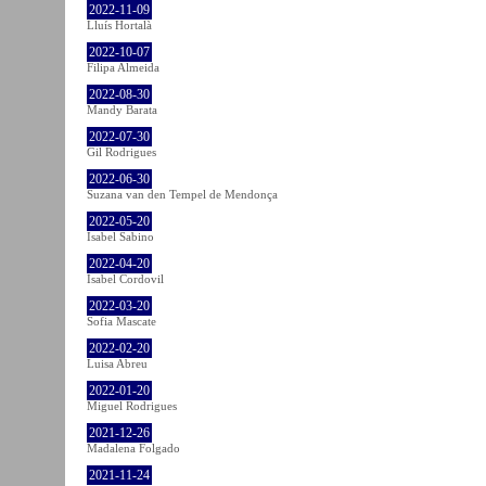
2022-11-09
Lluís Hortalà
2022-10-07
Filipa Almeida
2022-08-30
Mandy Barata
2022-07-30
Gil Rodrigues
2022-06-30
Suzana van den Tempel de Mendonça
2022-05-20
Isabel Sabino
2022-04-20
Isabel Cordovil
2022-03-20
Sofia Mascate
2022-02-20
Luisa Abreu
2022-01-20
Miguel Rodrigues
2021-12-26
Madalena Folgado
2021-11-24