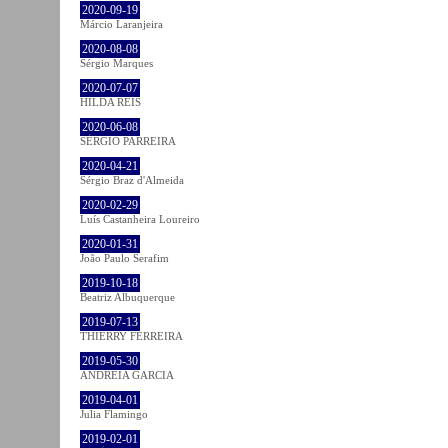
2020-09-19
Márcio Laranjeira
2020-08-08
Sérgio Marques
2020-07-07
HILDA REIS
2020-06-08
SÉRGIO PARREIRA
2020-04-21
Sérgio Braz d'Almeida
2020-02-29
Luís Castanheira Loureiro
2020-01-31
João Paulo Serafim
2019-10-18
Beatriz Albuquerque
2019-07-13
THIERRY FERREIRA
2019-05-30
ANDREIA GARCIA
2019-04-01
Julia Flamingo
2019-02-01