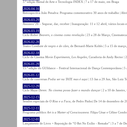
3.ª edição Bienal de Arte e Tecnologia INDEX | 7 a 17 de maio, em Braga
2026-04-16
Retrospectiva João Penalva: Programa comemorativo 30 anos de trabalho | Abri
2026-03-29
Anozero’26 – Segurar, dar, receber | Inauguração: 11 e 12 abril, vários locais
2026-03-19
Ciclo
Rober Beavers, o cinema como revelação
| 23 a 28 de Março, Cinemateca
2026-02-28
Teatro
Combate de negro e de cães
, de Bernard-Marie Koltès | 5 a 15 de março,
2026-02-18
Ciclo de Cinema
Movie Experiments, Los Angeles
, Curadoria de Andy Rector | 2
2026-01-29
15.ª edição do GUIdance – Festival Internacional de Dança Contemporânea | 5 
2026-01-12
Ciclo de conversas
Podia ser na TATE mas é aqui
| 13 Jan a 29 Jun, São Luiz T
2025-12-29
Ciclo
Maya Deren: No cinema posso fazer o mundo dançar
| 2 a 10 de Janeiro
2025-12-15
Sessões especiais de
O Riso e a Faca
, de Pedro Pinho| De 14 de dezembro de 20
2025-12-11
Programa público
Art is a Matter of Consciousness
: Filipa César e Céline Cond
2025-12-01
Lançamento de Livro + Reposição de “O Rei No Exílio - Remake” | 3 a 7 de D