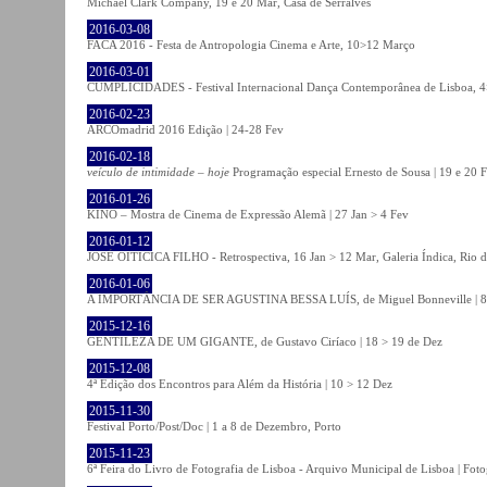
Michael Clark Company, 19 e 20 Mar, Casa de Serralves
2016-03-08
FACA 2016 - Festa de Antropologia Cinema e Arte, 10>12 Março
2016-03-01
CUMPLICIDADES - Festival Internacional Dança Contemporânea de Lisboa, 
2016-02-23
ARCOmadrid 2016 Edição | 24-28 Fev
2016-02-18
veículo de intimidade – hoje
Programação especial Ernesto de Sousa | 19 e 20 
2016-01-26
KINO – Mostra de Cinema de Expressão Alemã | 27 Jan > 4 Fev
2016-01-12
JOSÉ OITICICA FILHO - Retrospectiva, 16 Jan > 12 Mar, Galeria Índica, Rio d
2016-01-06
A IMPORTÂNCIA DE SER AGUSTINA BESSA LUÍS, de Miguel Bonneville | 8>1
2015-12-16
GENTILEZA DE UM GIGANTE, de Gustavo Ciríaco | 18 > 19 de Dez
2015-12-08
4ª Edição dos Encontros para Além da História | 10 > 12 Dez
2015-11-30
Festival Porto/Post/Doc | 1 a 8 de Dezembro, Porto
2015-11-23
6ª Feira do Livro de Fotografia de Lisboa - Arquivo Municipal de Lisboa | Fot