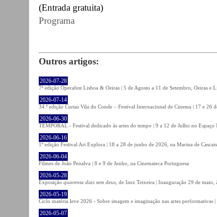
(Entrada gratuita)
Programa
Outros artigos:
2026-07-28
7ª edição Operafest Lisboa & Oeiras | 5 de Agosto a 11 de Setembro, Oeiras e L
2026-07-14
34.ª edição Curtas Vila do Conde – Festival Internacional de Cinema | 17 e 26 
2026-06-30
TEMPORAL - Festival dedicado às artes do tempo | 9 a 12 de Julho no Espaço
2026-06-16
1ª edição Festival Art Explora | 18 a 28 de junho de 2026, na Marina de Cascais
2026-06-04
Filmes de João Penalva | 8 e 9 de Junho, na Cinemateca Portuguesa
2026-05-28
Exposição
quarenta dias sem deus
, de Inez Teixeira | Inauguração 29 de maio
2026-05-19
Ciclo matéria leve 2026 - Sobre imagem e imaginação nas artes performativas |
2026-05-07