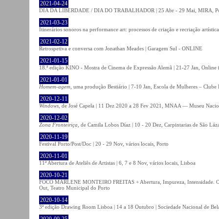
2021-04-24
DIA DA LIBERDADE / DIA DO TRABALHADOR | 25 Abr - 29 Mai, MIRA, P
2021-03-23
Itinerários sonoros na performance art: processos de criação e recriação artíst
2021-02-12
Retrospetiva e conversa com Jonathan Meades | Garagem Sul - ONLINE
2021-01-15
18.ª edição KINO - Mostra de Cinema de Expressão Alemã | 21-27 Jan, Online (
2021-01-01
Homem-agem
, uma produção Bestiário | 7-10 Jan, Escola de Mulheres – Clube 
2020-12-11
Windows
, de José Capela | 11 Dez 2020 a 28 Fev 2021, MNAA — Museu Nacion
2020-12-02
Zona Fronteiriça
, de Camila Lobos Díaz | 10 - 20 Dez, Carpintarias de São Láz
2020-11-19
Festival Porto/Post/Doc | 20 - 29 Nov, vários locais, Porto
2020-11-01
11ª Abertura de Ateliês de Artistas | 6, 7 e 8 Nov, vários locais, Lisboa
2020-10-21
FOCO MARLENE MONTEIRO FREITAS + Abertura, Impureza, Intensidade. Olhare
Out, Teatro Municipal do Porto
2020-10-14
3ª edição Drawing Room Lisboa | 14 a 18 Outubro | Sociedade Nacional de Bela
2020-09-25