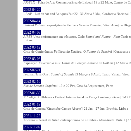
JUSTLX - Feira de Arte Contemporânea de Lisboa | 19 a 22 Maio, Centro de C
2022-04-29
LAAF - Lisbon Art and Antiques Fair'22 | 30 Abr a 8 Mai, Cordoaria Nacional,
2022-04-14
Festival Política
: exposições de Pauliana Valente Pimentel, Viton Araújo e Die
2022-04-08
AIRES
Uma performance em três actos, Ciclo
Sound and Future - Four Tools t
Lisboa
2022-03-12
Ciclo de Conferências
Políticas da Estética: O Futuro do Sensível
| Curadoria e
2022-03-08
Exposição
Traverser la nuit. Obras da Coleção Antoine de Galbert
| 12 Mar a 2
2022-02-21
Festival
Hans Otte : Sound of Sounds
| 3 Março a 8 Abril, Teatro Viriato, Viseu.
2022-02-16
Fim de Semana Inquieto
| 19 e 20 Fev, Casa da Arquitectura, Porto
2022-01-30
11ª edição GUIdance - Festival Internacional de Dança Contemporânea | 3-12 Fe
2022-01-19
Ciclo de Cinema 'Cineclube Campo Aberto' | 21 Jan - 27 Jun, Brotéria, Lisboa
2021-11-22
Anozero – Bienal de Arte Contemporânea de Coimbra /
Meia-Noite
. Parte 1 | 
2021-11-09