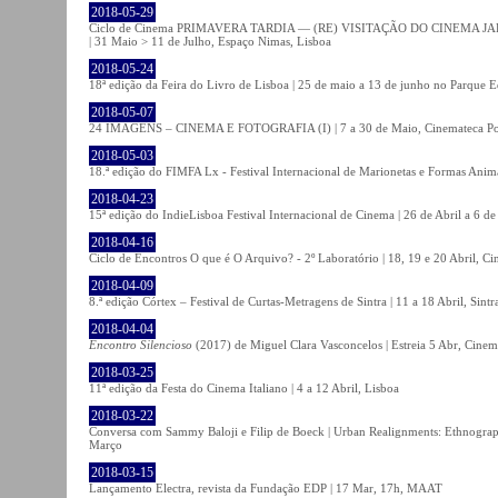
2018-05-29
Ciclo de Cinema PRIMAVERA TARDIA — (RE) VISITAÇÃO DO CINEMA JAPONÊS
| 31 Maio > 11 de Julho, Espaço Nimas, Lisboa
2018-05-24
18ª edição da Feira do Livro de Lisboa | 25 de maio a 13 de junho no Parque 
2018-05-07
24 IMAGENS – CINEMA E FOTOGRAFIA (I) | 7 a 30 de Maio, Cinemateca Po
2018-05-03
18.ª edição do FIMFA Lx - Festival Internacional de Marionetas e Formas Anim
2018-04-23
15ª edição do IndieLisboa Festival Internacional de Cinema | 26 de Abril a 6 d
2018-04-16
Ciclo de Encontros O que é O Arquivo? - 2º Laboratório | 18, 19 e 20 Abril, C
2018-04-09
8.ª edição Córtex – Festival de Curtas-Metragens de Sintra | 11 a 18 Abril, Sintr
2018-04-04
Encontro Silencioso
(2017) de Miguel Clara Vasconcelos | Estreia 5 Abr, Cinem
2018-03-25
11ª edição da Festa do Cinema Italiano | 4 a 12 Abril, Lisboa
2018-03-22
Conversa com Sammy Baloji e Filip de Boeck | Urban Realignments: Ethnographi
Março
2018-03-15
Lançamento Electra, revista da Fundação EDP | 17 Mar, 17h, MAAT