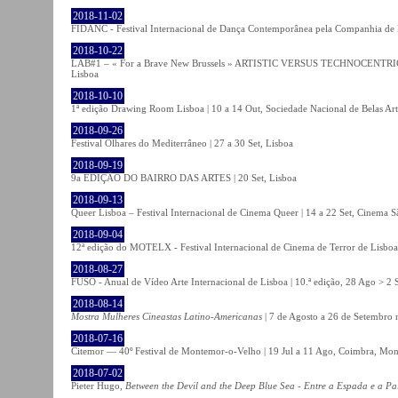
2018-11-02
FIDANC - Festival Internacional de Dança Contemporânea pela Companhia de
2018-10-22
LAB#1 – « For a Brave New Brussels » ARTISTIC VERSUS TECHNOCENTRI
Lisboa
2018-10-10
1ª edição Drawing Room Lisboa | 10 a 14 Out, Sociedade Nacional de Belas Art
2018-09-26
Festival Olhares do Mediterrâneo | 27 a 30 Set, Lisboa
2018-09-19
9a EDIÇÃO DO BAIRRO DAS ARTES | 20 Set, Lisboa
2018-09-13
Queer Lisboa – Festival Internacional de Cinema Queer | 14 a 22 Set, Cinema 
2018-09-04
12ª edição do MOTELX - Festival Internacional de Cinema de Terror de Lisboa 
2018-08-27
FUSO - Anual de Vídeo Arte Internacional de Lisboa | 10.ª edição, 28 Ago > 2 
2018-08-14
Mostra Mulheres Cineastas Latino-Americanas
| 7 de Agosto a 26 de Setembro 
2018-07-16
Citemor — 40º Festival de Montemor-o-Velho | 19 Jul a 11 Ago, Coimbra, Mon
2018-07-02
Pieter Hugo,
Between the Devil and the Deep Blue Sea - Entre a Espada e a Pa