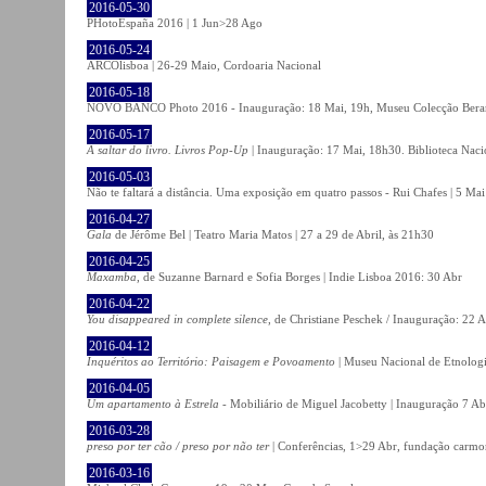
2016-05-30
PHotoEspaña 2016 | 1 Jun>28 Ago
2016-05-24
ARCOlisboa | 26-29 Maio, Cordoaria Nacional
2016-05-18
NOVO BANCO Photo 2016 - Inauguração: 18 Mai, 19h, Museu Colecção Bera
2016-05-17
A saltar do livro. Livros Pop-Up
| Inauguração: 17 Mai, 18h30. Biblioteca Naci
2016-05-03
Não te faltará a distância. Uma exposição em quatro passos - Rui Chafes | 5 Mai 
2016-04-27
Gala
de Jérôme Bel | Teatro Maria Matos | 27 a 29 de Abril, às 21h30
2016-04-25
Maxamba
, de Suzanne Barnard e Sofia Borges | Indie Lisboa 2016: 30 Abr
2016-04-22
You disappeared in complete silence
, de Christiane Peschek / Inauguração: 22 
2016-04-12
Inquéritos ao Território: Paisagem e Povoamento
| Museu Nacional de Etnolog
2016-04-05
Um apartamento à Estrela
- Mobiliário de Miguel Jacobetty | Inauguração 7 Abr
2016-03-28
preso por ter cão / preso por não ter
| Conferências, 1>29 Abr, fundação carmo
2016-03-16