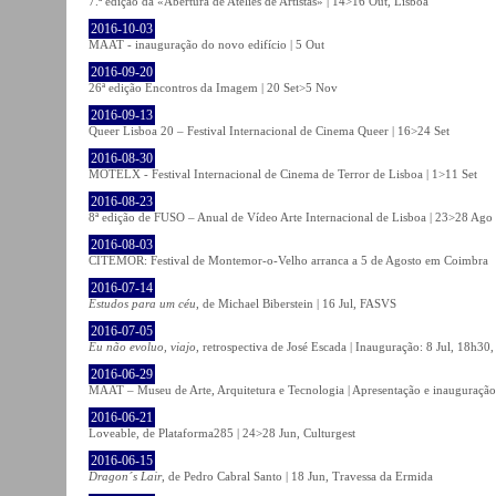
7.ª edição da «Abertura de Ateliês de Artistas» | 14>16 Out, Lisboa
2016-10-03
MAAT - inauguração do novo edifício | 5 Out
2016-09-20
26ª edição Encontros da Imagem | 20 Set>5 Nov
2016-09-13
Queer Lisboa 20 – Festival Internacional de Cinema Queer | 16>24 Set
2016-08-30
MOTELX - Festival Internacional de Cinema de Terror de Lisboa | 1>11 Set
2016-08-23
8ª edição de FUSO – Anual de Vídeo Arte Internacional de Lisboa | 23>28 Ago
2016-08-03
CITEMOR: Festival de Montemor-o-Velho arranca a 5 de Agosto em Coimbra
2016-07-14
Estudos para um céu
, de Michael Biberstein | 16 Jul, FASVS
2016-07-05
Eu não evoluo, viajo
, retrospectiva de José Escada | Inauguração: 8 Jul, 18h3
2016-06-29
MAAT – Museu de Arte, Arquitetura e Tecnologia | Apresentação e inauguração
2016-06-21
Loveable, de Plataforma285 | 24>28 Jun, Culturgest
2016-06-15
Dragon´s Lair
, de Pedro Cabral Santo | 18 Jun, Travessa da Ermida