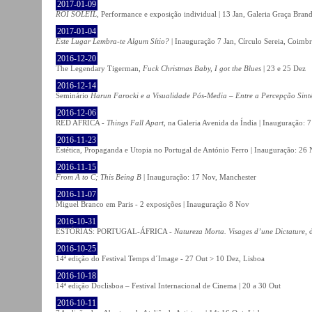
2017-01-09
ROI SOLEIL
, Performance e exposição individual | 13 Jan, Galeria Graça Bran
2017-01-04
Este Lugar Lembra-te Algum Sítio?
| Inauguração 7 Jan, Círculo Sereia, Coimb
2016-12-20
The Legendary Tigerman,
Fuck Christmas Baby, I got the Blues
| 23 e 25 Dez
2016-12-14
Seminário
Harun Farocki e a Visualidade Pós-Media – Entre a Percepção Sinté
2016-12-06
RED AFRICA -
Things Fall Apart
, na Galeria Avenida da Índia | Inauguração:
2016-11-23
Estética, Propaganda e Utopia no Portugal de António Ferro | Inauguração: 26 
2016-11-15
From A to C; This Being B
| Inauguração: 17 Nov, Manchester
2016-11-07
Miguel Branco em Paris - 2 exposições | Inauguração 8 Nov
2016-10-31
ESTÓRIAS: PORTUGAL-ÁFRICA -
Natureza Morta. Visages d’une Dictature
, 
2016-10-25
14ª edição do Festival Temps d´Image - 27 Out > 10 Dez, Lisboa
2016-10-18
14ª edição Doclisboa – Festival Internacional de Cinema | 20 a 30 Out
2016-10-11