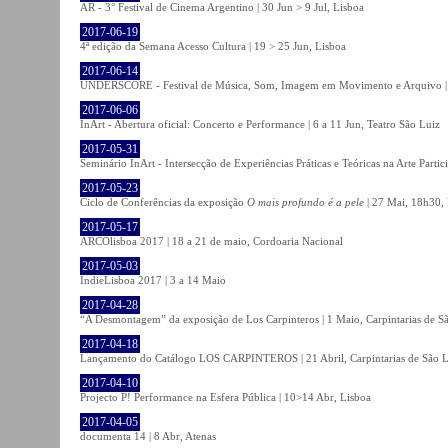
AR - 3° Festival de Cinema Argentino | 30 Jun > 9 Jul, Lisboa
2017-06-19
4ª edição da Semana Acesso Cultura | 19 > 25 Jun, Lisboa
2017-06-14
UNDERSCORE - Festival de Música, Som, Imagem em Movimento e Arquivo | 1
2017-06-06
InArt - Abertura oficial: Concerto e Performance | 6 a 11 Jun, Teatro São Luiz
2017-05-31
Seminário InArt - Intersecção de Experiências Práticas e Teóricas na Arte Part
2017-05-23
Ciclo de Conferências da exposição
O mais profundo é a pele
| 27 Mai, 18h30, 
2017-05-17
ARCOlisboa 2017 | 18 a 21 de maio, Cordoaria Nacional
2017-05-03
IndieLisboa 2017 | 3 a 14 Maio
2017-04-28
“A Desmontagem” da exposição de Los Carpinteros | 1 Maio, Carpintarias de S
2017-04-18
Lançamento do Catálogo LOS CARPINTEROS | 21 Abril, Carpintarias de São 
2017-04-10
Projecto P! Performance na Esfera Pública | 10>14 Abr, Lisboa
2017-04-05
documenta 14 | 8 Abr, Atenas