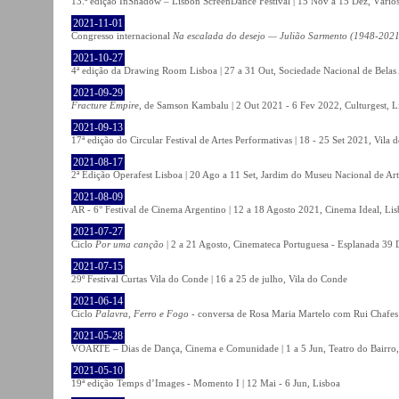
13.ª edição InShadow – Lisbon ScreenDance Festival | 15 Nov a 15 Dez, Vários
2021-11-01
Congresso internacional
Na escalada do desejo — Julião Sarmento (1948-2021
2021-10-27
4ª edição da Drawing Room Lisboa | 27 a 31 Out, Sociedade Nacional de Belas 
2021-09-29
Fracture Empire
, de Samson Kambalu | 2 Out 2021 - 6 Fev 2022, Culturgest, L
2021-09-13
17ª edição do Circular Festival de Artes Performativas | 18 - 25 Set 2021, Vila
2021-08-17
2ª Edição Operafest Lisboa | 20 Ago a 11 Set, Jardim do Museu Nacional de Art
2021-08-09
AR - 6° Festival de Cinema Argentino | 12 a 18 Agosto 2021, Cinema Ideal, Li
2021-07-27
Ciclo
Por uma canção
| 2 a 21 Agosto, Cinemateca Portuguesa - Esplanada 39 
2021-07-15
29º Festival Curtas Vila do Conde | 16 a 25 de julho, Vila do Conde
2021-06-14
Ciclo
Palavra, Ferro e Fogo
- conversa de Rosa Maria Martelo com Rui Chafes |
2021-05-28
VOARTE – Dias de Dança, Cinema e Comunidade | 1 a 5 Jun, Teatro do Bairro,
2021-05-10
19ª edição Temps d’Images - Momento I | 12 Mai - 6 Jun, Lisboa