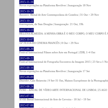
2015-11-16
Novas exposições na Plataforma Revólver | Inauguração 18 Nov
2015-10-28
Anozero: Bienal de Arte Contemporânea de Coimbra | 31 Out > 29 Nov
2015-10-21
Interregnum
, de Stan Douglas | Inauguração: 21 Out, 19h
2015-10-13
HELENA ALMEIDA: A MINHA OBRA É O MEU CORPO, O MEU CORPO É A MIN
2015-10-07
16ª FESTA DO CINEMA FRANCÊS | 8 Out > 29 Nov
2015-09-29
Festival Internacional Filmes sobre Arte em Portugal | ZDB, 1>4 Out
2015-09-22
Festival Internacional de Fotografia Encontros da Imagem 2015 | 23 Set a 1 N
2015-09-16
Novas exposições na Plataforma Revólver | Inauguração 17 Set
2015-09-09
Disorder
, Caio Reisewitz | 9 Set>31 Out, Maison Européenne de la Photographi
2015-08-24
FUSO – ANUAL DE VÍDEO ARTE INTERNACIONAL DE LISBOA | 25 AGO 
2015-07-14
XVIII Bienal Internacional de Arte de Cerveira - 18 Jul > 19 Set
2015-07-06