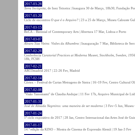
2017-03-28
Terra Incógnita
, de Inez Teixeira | Inaugura 30 de Março, 18h30, Fundação P
2017-03-20
Ciclo de encontros
O que é o Arquivo?
| 23 a 25 de Março, Museu Calouste Gu
2017-03-15
BoCA – Biennial of Contemporary Arts | Abertura 17 Mar, Lisboa e Porto
2017-03-07
Álvaro Siza Vieira: Visões da Alhambra
| Inauguração 7 Mar, Biblioteca de Serr
2017-02-28
Conferência
Curatorial Practices at Moderna Museet, Stockholm, Sweden, 1956-
18h, FCSH
2017-02-21
ARCOmadrid 2017 | 22-26 Fev, Madrid
2017-02-14
Córtex – Festival de Curtas Metragens de Sintra | 16>19 Fev, Centro Cultural O
2017-02-08
"Visão Yanomami" de Claudia Andujar | 11 Fev 17h, Arquivo Municipal de Lisb
2017-01-31
José de Almada Negreiros: uma maneira de ser moderno
| 3 Fev>5 Jun, Museu 
2017-01-24
1º ciclo expositivo de 2017 | 28 Jan, Centro Internacional das Artes José de Gu
2017-01-17
14.ª edição da KINO – Mostra de Cinema de Expressão Alemã | 19 Jan-3 Fev