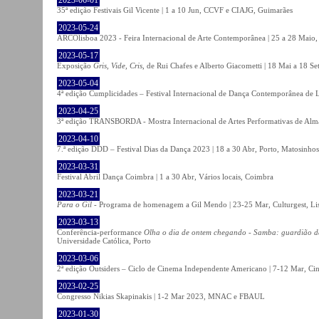
35ª edição Festivais Gil Vicente | 1 a 10 Jun, CCVF e CIAJG, Guimarães
2023-05-24
ARCOlisboa 2023 - Feira Internacional de Arte Contemporânea | 25 a 28 Maio,
2023-05-17
Exposição
Gris, Vide, Cris
, de Rui Chafes e Alberto Giacometti | 18 Mai a 18 S
2023-05-04
4ª edição Cumplicidades – Festival Internacional de Dança Contemporânea de L
2023-04-25
3ª edição TRANSBORDA - Mostra Internacional de Artes Performativas de Alma
2023-04-10
7.ª edição DDD – Festival Dias da Dança 2023 | 18 a 30 Abr, Porto, Matosinhos
2023-03-31
Festival Abril Dança Coimbra | 1 a 30 Abr, Vários locais, Coimbra
2023-03-21
Para o Gil
- Programa de homenagem a Gil Mendo | 23-25 Mar, Culturgest, Li
2023-03-13
Conferência-performance
Olha o dia de ontem chegando - Samba: guardião 
Universidade Católica, Porto
2023-03-06
2ª edição Outsiders – Ciclo de Cinema Independente Americano | 7-12 Mar, C
2023-02-25
Congresso Nikias Skapinakis | 1-2 Mar 2023, MNAC e FBAUL
2023-01-30