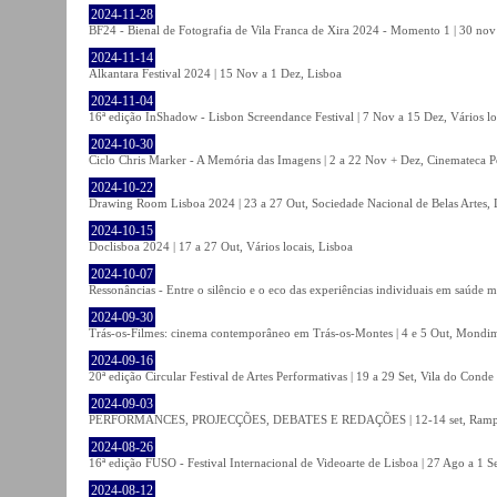
2024-11-28
BF24 - Bienal de Fotografia de Vila Franca de Xira 2024 - Momento 1 | 30 nov 
2024-11-14
Alkantara Festival 2024 | 15 Nov a 1 Dez, Lisboa
2024-11-04
16ª edição InShadow - Lisbon Screendance Festival | 7 Nov a 15 Dez, Vários lo
2024-10-30
Ciclo Chris Marker - A Memória das Imagens | 2 a 22 Nov + Dez, Cinemateca P
2024-10-22
Drawing Room Lisboa 2024 | 23 a 27 Out, Sociedade Nacional de Belas Artes, 
2024-10-15
Doclisboa 2024 | 17 a 27 Out, Vários locais, Lisboa
2024-10-07
Ressonâncias - Entre o silêncio e o eco das experiências individuais em saúde 
2024-09-30
Trás-os-Filmes: cinema contemporâneo em Trás-os-Montes | 4 e 5 Out, Mondi
2024-09-16
20ª edição Circular Festival de Artes Performativas | 19 a 29 Set, Vila do Conde
2024-09-03
PERFORMANCES, PROJECÇÕES, DEBATES E REDAÇÕES | 12-14 set, Rampa
2024-08-26
16ª edição FUSO - Festival Internacional de Videoarte de Lisboa | 27 Ago a 1 Se
2024-08-12