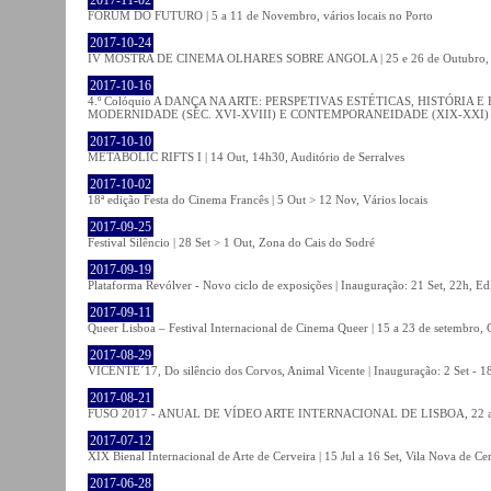
FÓRUM DO FUTURO | 5 a 11 de Novembro, vários locais no Porto
2017-10-24
IV MOSTRA DE CINEMA OLHARES SOBRE ANGOLA | 25 e 26 de Outubro
2017-10-16
4.º Colóquio A DANÇA NA ARTE: PERSPETIVAS ESTÉTICAS, HISTÓRIA
MODERNIDADE (SÉC. XVI-XVIII) E CONTEMPORANEIDADE (XIX-XXI) | 21 O
2017-10-10
METABOLIC RIFTS I | 14 Out, 14h30, Auditório de Serralves
2017-10-02
18ª edição Festa do Cinema Francês | 5 Out > 12 Nov, Vários locais
2017-09-25
Festival Silêncio | 28 Set > 1 Out, Zona do Cais do Sodré
2017-09-19
Plataforma Revólver - Novo ciclo de exposições | Inauguração: 21 Set, 22h, Edi
2017-09-11
Queer Lisboa – Festival Internacional de Cinema Queer | 15 a 23 de setembro,
2017-08-29
VICENTE´17, Do silêncio dos Corvos, Animal Vicente | Inauguração: 2 Set - 
2017-08-21
FUSO 2017 - ANUAL DE VÍDEO ARTE INTERNACIONAL DE LISBOA, 22 a 
2017-07-12
XIX Bienal Internacional de Arte de Cerveira | 15 Jul a 16 Set, Vila Nova de Ce
2017-06-28