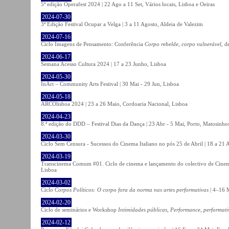
5ª edição Operafest 2024 | 22 Ago a 11 Set, Vários locais, Lisboa e Oeiras
2024-07-30
3ª Edição Festival Ocupar a Velga | 3 a 11 Agosto, Aldeia de Valezim
2024-07-16
Ciclo Imagens de Pensamento: Conferência
Corpo rebelde, corpo vulnerável
, d
2024-06-17
Semana Acesso Cultura 2024 | 17 a 23 Junho, Lisboa
2024-05-30
InArt – Community Arts Festival | 30 Mai - 29 Jun, Lisboa
2024-05-18
ARCOlisboa 2024 | 23 a 26 Maio, Cordoaria Nacional, Lisboa
2024-04-23
8.ª edição do DDD – Festival Dias da Dança | 23 Abr - 5 Mai, Porto, Matosinho
2024-03-30
Ciclo Sem Censura - Sucessos do Cinema Italiano no pós 25 de Abril | 18 a 21
2024-03-19
Transcinema Comum #01. Ciclo de cinema e lançamento do colectivo de Cine
Lisboa
2024-03-02
Ciclo
Corpos Políticos: O corpo fora da norma nas artes performativas
| 4–16 M
2024-02-20
Ciclo de seminários e Workshop
Intimidades públicas, Performance, performati
2024-02-12