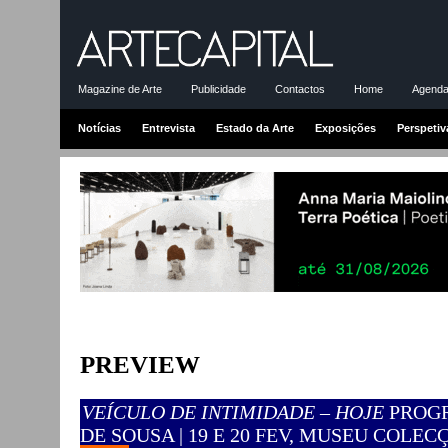
Magazine de Arte
Publicidade
Contactos
Home
Agenda-
Notícias
Entrevista
Estado da Arte
Exposições
Perspetiv
PREVIEW
VEÍCULO DE INTIMIDADE – HOJE
PROGR
DE SOUSA | 19 E 20 FEV, MUSEU COLE