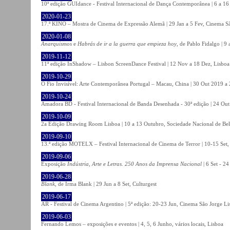
10ª edição GUIdance - Festival Internacional de Dança Contemporânea | 6 a 16
2020-01-23
17.ª KINO – Mostra de Cinema de Expressão Alemã | 29 Jan a 5 Fev, Cinema Sã
2020-01-08
Anarquismos
e
Habrás de ir a la guerra que empieza hoy
, de Pablo Fidalgo | 9 
2019-11-12
11ª edição InShadow – Lisbon ScreenDance Festival | 12 Nov a 18 Dez, Lisboa
2019-10-29
O Fio Invisível: Arte Contemporânea Portugal – Macau, China | 30 Out 2019 
2019-10-24
Amadora BD - Festival Internacional de Banda Desenhada - 30ª edição | 24 Ou
2019-10-09
2a Edição Drawing Room Lisboa | 10 a 13 Outubro, Sociedade Nacional de Bel
2019-09-10
13.ª edição MOTELX – Festival Internacional de Cinema de Terror | 10-15 Set,
2019-09-06
Exposição
Indústria, Arte e Letras. 250 Anos da Imprensa Nacional
| 6 Set - 2
2019-06-28
Blank
, de Irma Blank | 29 Jun a 8 Set, Culturgest
2019-06-17
AR - Festival de Cinema Argentino | 5ª edição: 20-23 Jun, Cinema São Jorge Li
2019-06-03
Fernando Lemos – exposições e eventos | 4, 5, 6 Junho, vários locais, Lisboa