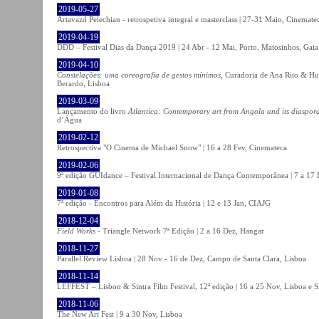
2019-05-27
Artavazd Pelechian - retrospetiva integral e masterclass | 27-31 Maio, Cinemat
2019-04-19
DDD – Festival Dias da Dança 2019 | 24 Abr - 12 Mai, Porto, Matosinhos, Gaia
2019-04-10
Constelações: uma coreografia de gestos mínimos
, Curadoria de Ana Rito & Hu
Berardo, Lisboa
2019-03-09
Lançamento do livro
Atlantica: Contemporary art from Angola and its diaspor
d’Água
2019-02-12
Retrospectiva "O Cinema de Michael Snow" | 16 a 28 Fev, Cinemateca
2019-02-06
9ª edição GUIdance – Festival Internacional de Dança Contemporânea | 7 a 17
2019-01-08
7ª edição - Encontros para Além da História | 12 e 13 Jan, CIAJG
2018-12-04
Field Works
- Triangle Network 7ª Edição | 2 a 16 Dez, Hangar
2018-11-27
Parallel Review Lisboa | 28 Nov - 16 de Dez, Campo de Santa Clara, Lisboa
2018-11-14
LEFFEST – Lisbon & Sintra Film Festival, 12ª edição | 16 a 25 Nov, Lisboa e S
2018-11-06
The New Art Fest | 9 a 30 Nov, Lisboa