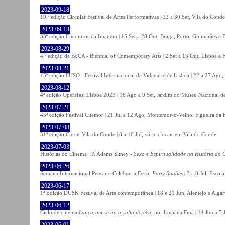
2023-09-18
19.ª edição Circular Festival de Artes Performativas | 22 a 30 Set, Vila do Conde
2023-09-13
33ª edição Encontros da Imagem | 15 Set a 28 Out, Braga, Porto, Guimarães e 
2023-08-29
4.ª edição da BoCA - Biennial of Contemporary Arts | 2 Set a 15 Out, Lisboa e 
2023-08-21
15ª edição FUSO - Festival Internacional de Videoarte de Lisboa | 22 a 27 Ago, 
2023-08-12
4ª edição Operafest Lisboa 2023 | 18 Ago a 9 Set, Jardim do Museu Nacional de
2023-07-21
45ª edição Festival Citemor | 21 Jul a 12 Ago, Montemor-o-Velho, Figueira da
2023-07-08
31ª edição Curtas Vila do Conde | 8 a 16 Jul, vários locais em Vila do Conde
2023-07-03
Histórias do Cinema : P. Adams Sitney -
Sexo e Espiritualidade na História do
2023-06-26
Semana Internacional Pensar e Celebrar a Festa:
Party Studies
| 3 a 8 Jul, Escol
2023-06-17
1ª Edição DUSK Festival de Arte contemporânea | 18 e 21 Jun, Alentejo e Alga
2023-06-12
Ciclo de cinema
Lançaram-se ao assalto do céu
, por Luciana Fina | 14 Jun a 5
2023-06-01