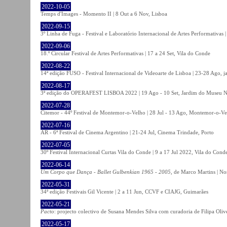
2022-10-05
Temps d'Images - Momento II | 8 Out a 6 Nov, Lisboa
2022-09-15
3º Linha de Fuga - Festival e Laboratório Internacional de Artes Performativas 
2022-09-06
18.º Circular Festival de Artes Performativas | 17 a 24 Set, Vila do Conde
2022-08-22
14ª edição FUSO - Festival Internacional de Videoarte de Lisboa | 23-28 Ago, j
2022-08-17
3ª edição do OPERAFEST LISBOA 2022 | 19 Ago - 10 Set, Jardim do Museu Na
2022-07-28
Citemor - 44º Festival de Montemor-o-Velho | 28 Jul - 13 Ago, Montemor-o-Ve
2022-07-16
AR - 6ª Festival de Cinema Argentino | 21-24 Jul, Cinema Trindade, Porto
2022-07-05
30º Festival Internacional Curtas Vila do Conde | 9 a 17 Jul 2022, Vila do Cond
2022-06-14
Um Corpo que Dança - Ballet Gulbenkian 1965 - 2005
, de Marco Martins | No
2022-05-31
34ª edição Festivais Gil Vicente | 2 a 11 Jun, CCVF e CIAJG, Guimarães
2022-05-21
Pacto
: projecto colectivo de Susana Mendes Silva com curadoria de Filipa Oli
2022-05-17