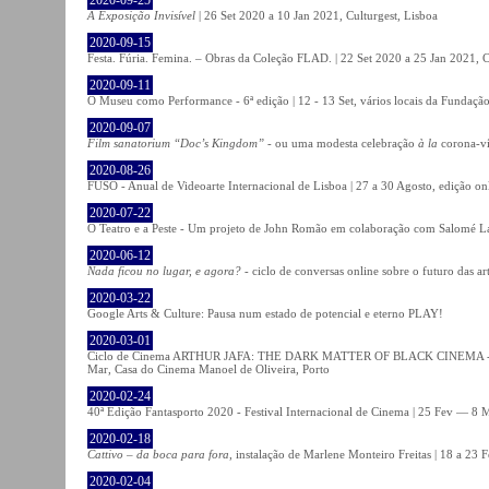
A Exposição Invisível
| 26 Set 2020 a 10 Jan 2021, Culturgest, Lisboa
2020-09-15
Festa. Fúria. Femina. – Obras da Coleção FLAD. | 22 Set 2020 a 25 Jan 2021, C
2020-09-11
O Museu como Performance - 6ª edição | 12 - 13 Set, vários locais da Fundação
2020-09-07
Film sanatorium “Doc’s Kingdom”
- ou uma modesta celebração
à la
corona-ví
2020-08-26
FUSO - Anual de Videoarte Internacional de Lisboa | 27 a 30 Agosto, edição on
2020-07-22
O Teatro e a Peste - Um projeto de John Romão em colaboração com Salomé La
2020-06-12
Nada ficou no lugar, e agora?
- ciclo de conversas online sobre o futuro das ar
2020-03-22
Google Arts & Culture: Pausa num estado de potencial e eterno PLAY!
2020-03-01
Ciclo de Cinema ARTHUR JAFA: THE DARK MATTER OF BLACK CINEMA - 
Mar, Casa do Cinema Manoel de Oliveira, Porto
2020-02-24
40ª Edição Fantasporto 2020 - Festival Internacional de Cinema | 25 Fev — 8 M
2020-02-18
Cattivo – da boca para fora
, instalação de Marlene Monteiro Freitas | 18 a 23 
2020-02-04