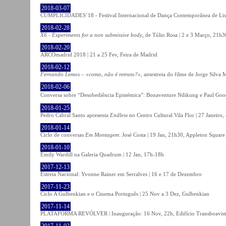
2018-03-07
CUMPLICIDADES´18 - Festival Internacional de Dança Contemporânea de Lisb
2018-02-28
X6 - Experiments for a non submissive body
, de Túlio Rosa | 2 e 3 Março, 21h3
2018-02-20
ARCOmadrid 2018 | 21 a 25 Fev, Feira de Madrid
2018-02-12
Fernando Lemos – «como, não é retrato?»
, antestreia do filme de Jorge Silv
2018-02-06
Conversa sobre “Desobediência Epistémica”: Bonaventure Ndikung e Paul G
2018-01-25
Pedro Cabral Santo apresenta
Endless
no Centro Cultural Vila Flor | 27 Janeiro,
2018-01-14
Ciclo de conversas
Em Montagem
: José Costa | 19 Jan, 21h30, Appleton Square
2018-01-10
Emily Wardill na Galeria Quadrum | 12 Jan, 17h-18h
2017-12-13
Estreia Nacional: Yvonne Rainer em Serralves | 16 e 17 de Dezembro
2017-11-23
Ciclo A Gulbenkian e o Cinema Português | 25 Nov a 3 Dez, Gulbenkian
2017-11-14
PLATAFORMA REVÓLVER | Inauguração: 16 Nov, 22h, Edifício Transboavista
2017-11-02