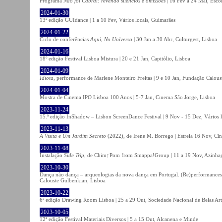
Programa
Não foi Cabral: revendo silêncios e omissões
| 16 Fev a 24 Mai, Escol
2024-01-30
13ª edição GUIdance | 1 a 10 Fev, Vários locais, Guimarães
2024-01-22
Ciclo de conferências
Aqui, No Universo
| 30 Jan a 30 Abr, Culturgest, Lisboa
2024-01-16
18º edição Festival Lisboa Mistura | 20 e 21 Jan, Capitólio, Lisboa
2024-01-09
Idiota
, performance de Marlene Monteiro Freitas | 9 e 10 Jan, Fundação Calou
2024-01-04
Mostra de Cinema IPO Lisboa 100 Anos | 5-7 Jan, Cinema São Jorge, Lisboa
2023-11-24
15.ª edição InShadow – Lisbon ScreenDance Festival | 9 Nov - 15 Dez, Vários l
2023-11-13
A Visita e Um Jardim Secreto
(2022), de Irene M. Borrego | Estreia 16 Nov, Ci
2023-11-08
Instalação
Side Trip
, de Chim↑Pom from Smappa!Group | 11 a 19 Nov, Azinhaga
2023-10-30
Dança não dança – arqueologias da nova dança em Portugal. (Re)performances,
Calouste Gulbenkian, Lisboa
2023-10-22
6ª edição Drawing Room Lisboa | 25 a 29 Out, Sociedade Nacional de Belas Art
2023-10-05
12ª edição Festival Materiais Diversos | 5 a 15 Out, Alcanena e Minde