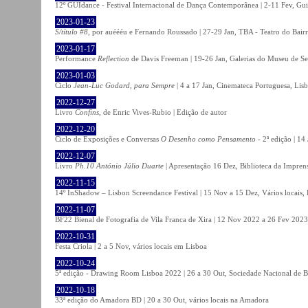
12º GUIdance - Festival Internacional de Dança Contemporânea | 2-11 Fev, Gu
2023-01-23
S/título #8
, por auéééu e Fernando Roussado | 27-29 Jan, TBA - Teatro do Bair
2023-01-17
Performance
Reflection
de Davis Freeman | 19-26 Jan, Galerias do Museu de Ser
2023-01-03
Ciclo
Jean-Luc Godard, para Sempre
| 4 a 17 Jan, Cinemateca Portuguesa, Lis
2022-12-27
Livro
Confins
, de Enric Vives-Rubio | Edição de autor
2022-12-20
Ciclo de Exposições e Conversas
O Desenho como Pensamento
- 2ª edição | 14
2022-12-07
Livro
Ph.10 António Júlio Duarte
| Apresentação 16 Dez, Biblioteca da Impren
2022-11-15
14º InShadow – Lisbon Screendance Festival | 15 Nov a 15 Dez, Vários locais,
2022-11-07
BF22 Bienal de Fotografia de Vila Franca de Xira | 12 Nov 2022 a 26 Fev 2023, 
2022-10-31
Festa Criola | 2 a 5 Nov, vários locais em Lisboa
2022-10-24
5ª edição - Drawing Room Lisboa 2022 | 26 a 30 Out, Sociedade Nacional de Be
2022-10-18
33ª edição do Amadora BD | 20 a 30 Out, vários locais na Amadora