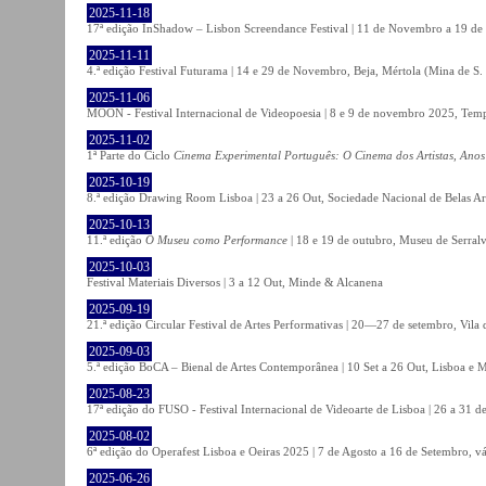
2025-11-18
17ª edição InShadow – Lisbon Screendance Festival | 11 de Novembro a 19 de
2025-11-11
4.ª edição Festival Futurama | 14 e 29 de Novembro, Beja, Mértola (Mina de S
2025-11-06
MOON - Festival Internacional de Videopoesia | 8 e 9 de novembro 2025, Temp
2025-11-02
1ª Parte do Ciclo
Cinema Experimental Português: O Cinema dos Artistas, Anos
2025-10-19
8.ª edição Drawing Room Lisboa | 23 a 26 Out, Sociedade Nacional de Belas Ar
2025-10-13
11.ª edição
O Museu como Performance
| 18 e 19 de outubro, Museu de Serral
2025-10-03
Festival Materiais Diversos | 3 a 12 Out, Minde & Alcanena
2025-09-19
21.ª edição Circular Festival de Artes Performativas | 20—27 de setembro, Vila
2025-09-03
5.ª edição BoCA – Bienal de Artes Contemporânea | 10 Set a 26 Out, Lisboa e 
2025-08-23
17ª edição do FUSO - Festival Internacional de Videoarte de Lisboa | 26 a 31 d
2025-08-02
6ª edição do Operafest Lisboa e Oeiras 2025 | 7 de Agosto a 16 de Setembro, vá
2025-06-26