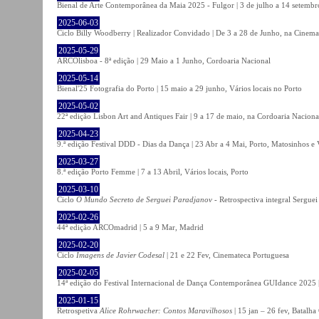
Bienal de Arte Contemporânea da Maia 2025 - Fulgor | 3 de julho a 14 setemb
2025-06-03
Ciclo Billy Woodberry | Realizador Convidado | De 3 a 28 de Junho, na Cinema
2025-05-29
ARCOlisboa - 8ª edição | 29 Maio a 1 Junho, Cordoaria Nacional
2025-05-14
Bienal'25 Fotografia do Porto | 15 maio a 29 junho, Vários locais no Porto
2025-05-02
22ª edição Lisbon Art and Antiques Fair | 9 a 17 de maio, na Cordoaria Naciona
2025-04-23
9.ª edição Festival DDD - Dias da Dança | 23 Abr a 4 Mai, Porto, Matosinhos e
2025-03-27
8.ª edição Porto Femme | 7 a 13 Abril, Vários locais, Porto
2025-03-10
Ciclo
O Mundo Secreto de Serguei Paradjanov
- Retrospectiva integral Sergu
2025-02-26
44ª edição ARCOmadrid | 5 a 9 Mar, Madrid
2025-02-20
Ciclo
Imagens de Javier Codesal
| 21 e 22 Fev, Cinemateca Portuguesa
2025-02-05
14ª edição do Festival Internacional de Dança Contemporânea GUIdance 2025 |
2025-01-15
Retrospetiva
Alice Rohrwacher: Contos Maravilhosos
| 15 jan – 26 fev, Batalh