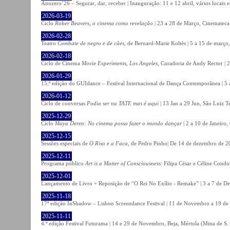
Anozero’26 – Segurar, dar, receber | Inauguração: 11 e 12 abril, vários locais
2026-03-19
Ciclo
Rober Beavers, o cinema como revelação
| 23 a 28 de Março, Cinemateca
2026-02-28
Teatro
Combate de negro e de cães
, de Bernard-Marie Koltès | 5 a 15 de março,
2026-02-18
Ciclo de Cinema
Movie Experiments, Los Angeles
, Curadoria de Andy Rector | 2
2026-01-29
15.ª edição do GUIdance – Festival Internacional de Dança Contemporânea | 5 
2026-01-12
Ciclo de conversas
Podia ser na TATE mas é aqui
| 13 Jan a 29 Jun, São Luiz T
2025-12-29
Ciclo
Maya Deren: No cinema posso fazer o mundo dançar
| 2 a 10 de Janeiro
2025-12-15
Sessões especiais de
O Riso e a Faca
, de Pedro Pinho| De 14 de dezembro de 20
2025-12-11
Programa público
Art is a Matter of Consciousness
: Filipa César e Céline Cond
2025-12-01
Lançamento de Livro + Reposição de “O Rei No Exílio - Remake” | 3 a 7 de D
2025-11-18
17ª edição InShadow – Lisbon Screendance Festival | 11 de Novembro a 19 de
2025-11-11
4.ª edição Festival Futurama | 14 e 29 de Novembro, Beja, Mértola (Mina de S