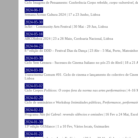
Ciclo Imagens de Pensamento: Conferência
Corpo rebelde, corpo vulnerável
, d
2024-06-17
Semana Acesso Cultura 2024 | 17 a 23 Junho, Lisboa
2024-05-30
InArt – Community Arts Festival | 30 Mai - 29 Jun, Lisboa
2024-05-18
ARCOlisboa 2024 | 23 a 26 Maio, Cordoaria Nacional, Lisboa
2024-04-23
8.ª edição do DDD – Festival Dias da Dança | 23 Abr - 5 Mai, Porto, Matosinho
2024-03-30
Ciclo Sem Censura - Sucessos do Cinema Italiano no pós 25 de Abril | 18 a 21
2024-03-19
Transcinema Comum #01. Ciclo de cinema e lançamento do colectivo de Cine
Lisboa
2024-03-02
Ciclo
Corpos Políticos: O corpo fora da norma nas artes performativas
| 4–16 M
2024-02-20
Ciclo de seminários e Workshop
Intimidades públicas, Performance, performati
2024-02-12
Programa
Não foi Cabral: revendo silêncios e omissões
| 16 Fev a 24 Mai, Escol
2024-01-30
13ª edição GUIdance | 1 a 10 Fev, Vários locais, Guimarães
2024-01-22