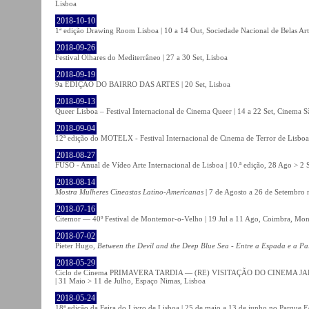
Lisboa
2018-10-10
1ª edição Drawing Room Lisboa | 10 a 14 Out, Sociedade Nacional de Belas Art
2018-09-26
Festival Olhares do Mediterrâneo | 27 a 30 Set, Lisboa
2018-09-19
9a EDIÇÃO DO BAIRRO DAS ARTES | 20 Set, Lisboa
2018-09-13
Queer Lisboa – Festival Internacional de Cinema Queer | 14 a 22 Set, Cinema 
2018-09-04
12ª edição do MOTELX - Festival Internacional de Cinema de Terror de Lisboa 
2018-08-27
FUSO - Anual de Vídeo Arte Internacional de Lisboa | 10.ª edição, 28 Ago > 2 
2018-08-14
Mostra Mulheres Cineastas Latino-Americanas
| 7 de Agosto a 26 de Setembro 
2018-07-16
Citemor — 40º Festival de Montemor-o-Velho | 19 Jul a 11 Ago, Coimbra, Mon
2018-07-02
Pieter Hugo,
Between the Devil and the Deep Blue Sea - Entre a Espada e a Pa
2018-05-29
Ciclo de Cinema PRIMAVERA TARDIA — (RE) VISITAÇÃO DO CINEMA JAPONÊS
| 31 Maio > 11 de Julho, Espaço Nimas, Lisboa
2018-05-24
18ª edição da Feira do Livro de Lisboa | 25 de maio a 13 de junho no Parque 