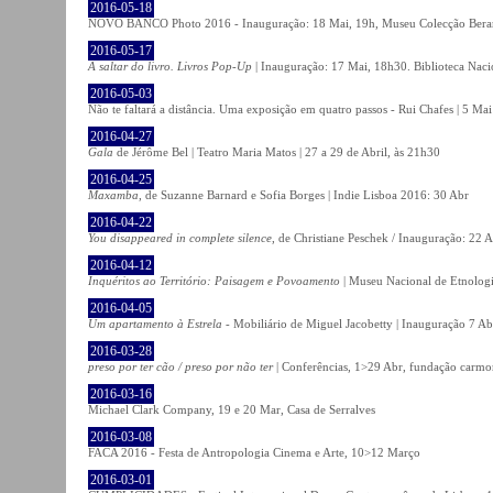
2016-05-18
NOVO BANCO Photo 2016 - Inauguração: 18 Mai, 19h, Museu Colecção Bera
2016-05-17
A saltar do livro. Livros Pop-Up
| Inauguração: 17 Mai, 18h30. Biblioteca Naci
2016-05-03
Não te faltará a distância. Uma exposição em quatro passos - Rui Chafes | 5 Mai 
2016-04-27
Gala
de Jérôme Bel | Teatro Maria Matos | 27 a 29 de Abril, às 21h30
2016-04-25
Maxamba
, de Suzanne Barnard e Sofia Borges | Indie Lisboa 2016: 30 Abr
2016-04-22
You disappeared in complete silence
, de Christiane Peschek / Inauguração: 22 
2016-04-12
Inquéritos ao Território: Paisagem e Povoamento
| Museu Nacional de Etnolog
2016-04-05
Um apartamento à Estrela
- Mobiliário de Miguel Jacobetty | Inauguração 7 Abr
2016-03-28
preso por ter cão / preso por não ter
| Conferências, 1>29 Abr, fundação carmo
2016-03-16
Michael Clark Company, 19 e 20 Mar, Casa de Serralves
2016-03-08
FACA 2016 - Festa de Antropologia Cinema e Arte, 10>12 Março
2016-03-01