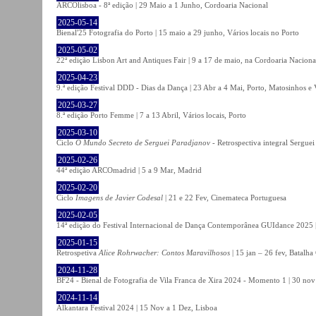
ARCOlisboa - 8ª edição | 29 Maio a 1 Junho, Cordoaria Nacional
2025-05-14
Bienal'25 Fotografia do Porto | 15 maio a 29 junho, Vários locais no Porto
2025-05-02
22ª edição Lisbon Art and Antiques Fair | 9 a 17 de maio, na Cordoaria Naciona
2025-04-23
9.ª edição Festival DDD - Dias da Dança | 23 Abr a 4 Mai, Porto, Matosinhos e
2025-03-27
8.ª edição Porto Femme | 7 a 13 Abril, Vários locais, Porto
2025-03-10
Ciclo
O Mundo Secreto de Serguei Paradjanov
- Retrospectiva integral Sergu
2025-02-26
44ª edição ARCOmadrid | 5 a 9 Mar, Madrid
2025-02-20
Ciclo
Imagens de Javier Codesal
| 21 e 22 Fev, Cinemateca Portuguesa
2025-02-05
14ª edição do Festival Internacional de Dança Contemporânea GUIdance 2025 |
2025-01-15
Retrospetiva
Alice Rohrwacher: Contos Maravilhosos
| 15 jan – 26 fev, Batalh
2024-11-28
BF24 - Bienal de Fotografia de Vila Franca de Xira 2024 - Momento 1 | 30 nov 
2024-11-14
Alkantara Festival 2024 | 15 Nov a 1 Dez, Lisboa