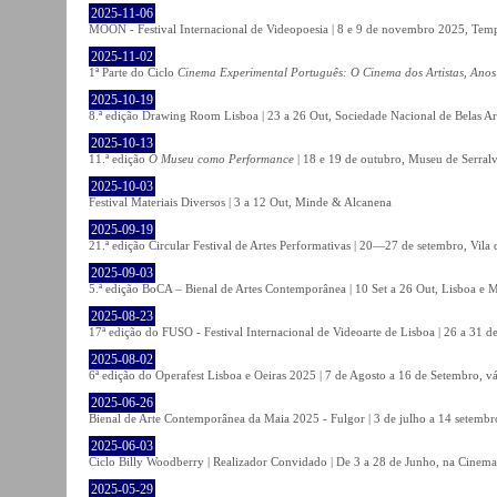
2025-11-06
MOON - Festival Internacional de Videopoesia | 8 e 9 de novembro 2025, Temp
2025-11-02
1ª Parte do Ciclo
Cinema Experimental Português: O Cinema dos Artistas, Anos
2025-10-19
8.ª edição Drawing Room Lisboa | 23 a 26 Out, Sociedade Nacional de Belas Ar
2025-10-13
11.ª edição
O Museu como Performance
| 18 e 19 de outubro, Museu de Serral
2025-10-03
Festival Materiais Diversos | 3 a 12 Out, Minde & Alcanena
2025-09-19
21.ª edição Circular Festival de Artes Performativas | 20—27 de setembro, Vila
2025-09-03
5.ª edição BoCA – Bienal de Artes Contemporânea | 10 Set a 26 Out, Lisboa e 
2025-08-23
17ª edição do FUSO - Festival Internacional de Videoarte de Lisboa | 26 a 31 d
2025-08-02
6ª edição do Operafest Lisboa e Oeiras 2025 | 7 de Agosto a 16 de Setembro, vá
2025-06-26
Bienal de Arte Contemporânea da Maia 2025 - Fulgor | 3 de julho a 14 setemb
2025-06-03
Ciclo Billy Woodberry | Realizador Convidado | De 3 a 28 de Junho, na Cinema
2025-05-29