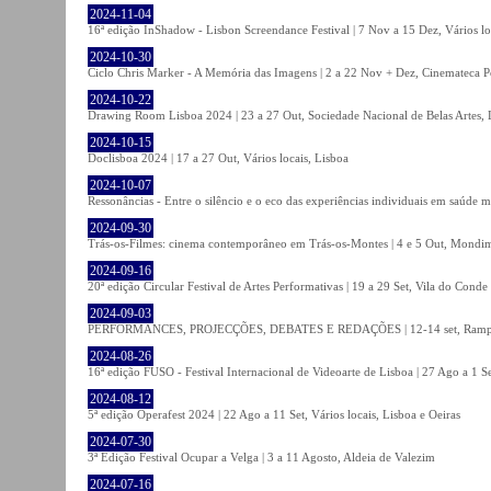
2024-11-04
16ª edição InShadow - Lisbon Screendance Festival | 7 Nov a 15 Dez, Vários lo
2024-10-30
Ciclo Chris Marker - A Memória das Imagens | 2 a 22 Nov + Dez, Cinemateca P
2024-10-22
Drawing Room Lisboa 2024 | 23 a 27 Out, Sociedade Nacional de Belas Artes, 
2024-10-15
Doclisboa 2024 | 17 a 27 Out, Vários locais, Lisboa
2024-10-07
Ressonâncias - Entre o silêncio e o eco das experiências individuais em saúde 
2024-09-30
Trás-os-Filmes: cinema contemporâneo em Trás-os-Montes | 4 e 5 Out, Mondi
2024-09-16
20ª edição Circular Festival de Artes Performativas | 19 a 29 Set, Vila do Conde
2024-09-03
PERFORMANCES, PROJECÇÕES, DEBATES E REDAÇÕES | 12-14 set, Rampa
2024-08-26
16ª edição FUSO - Festival Internacional de Videoarte de Lisboa | 27 Ago a 1 Se
2024-08-12
5ª edição Operafest 2024 | 22 Ago a 11 Set, Vários locais, Lisboa e Oeiras
2024-07-30
3ª Edição Festival Ocupar a Velga | 3 a 11 Agosto, Aldeia de Valezim
2024-07-16