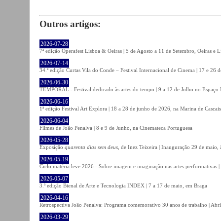
Outros artigos:
2026-07-28
7ª edição Operafest Lisboa & Oeiras | 5 de Agosto a 11 de Setembro, Oeiras e L
2026-07-14
34.ª edição Curtas Vila do Conde – Festival Internacional de Cinema | 17 e 26 
2026-06-30
TEMPORAL - Festival dedicado às artes do tempo | 9 a 12 de Julho no Espaço
2026-06-16
1ª edição Festival Art Explora | 18 a 28 de junho de 2026, na Marina de Cascais
2026-06-04
Filmes de João Penalva | 8 e 9 de Junho, na Cinemateca Portuguesa
2026-05-28
Exposição
quarenta dias sem deus
, de Inez Teixeira | Inauguração 29 de maio
2026-05-19
Ciclo matéria leve 2026 - Sobre imagem e imaginação nas artes performativas |
2026-05-07
3.ª edição Bienal de Arte e Tecnologia INDEX | 7 a 17 de maio, em Braga
2026-04-16
Retrospectiva João Penalva: Programa comemorativo 30 anos de trabalho | Abri
2026-03-29