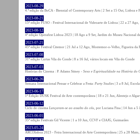
2023-08-29
4.ª edição da BoCA - Biennial of Contemporary Arts | 2 Set a 15 Out, Lisboa e 
2023-08-21
15ª edição FUSO - Festival Internacional de Videoarte de Lisboa | 22 a 27 Ago, 
2023-08-12
4ª edição Operafest Lisboa 2023 | 18 Ago a 9 Set, Jardim do Museu Nacional de
2023-07-21
45ª edição Festival Citemor | 21 Jul a 12 Ago, Montemor-o-Velho, Figueira da
2023-07-08
31ª edição Curtas Vila do Conde | 8 a 16 Jul, vários locais em Vila do Conde
2023-07-03
Histórias do Cinema : P. Adams Sitney -
Sexo e Espiritualidade na História do
2023-06-26
Semana Internacional Pensar e Celebrar a Festa:
Party Studies
| 3 a 8 Jul, Escol
2023-06-17
1ª Edição DUSK Festival de Arte contemporânea | 18 e 21 Jun, Alentejo e Alga
2023-06-12
Ciclo de cinema
Lançaram-se ao assalto do céu
, por Luciana Fina | 14 Jun a 5
2023-06-01
35ª edição Festivais Gil Vicente | 1 a 10 Jun, CCVF e CIAJG, Guimarães
2023-05-24
ARCOlisboa 2023 - Feira Internacional de Arte Contemporânea | 25 a 28 Maio,
2023-05-17