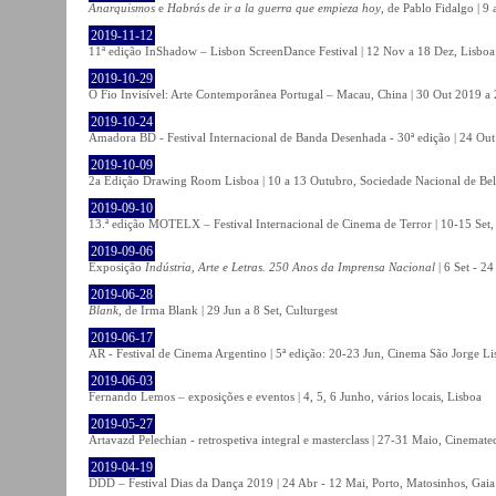
Anarquismos
e
Habrás de ir a la guerra que empieza hoy
, de Pablo Fidalgo | 9 
2019-11-12
11ª edição InShadow – Lisbon ScreenDance Festival | 12 Nov a 18 Dez, Lisboa
2019-10-29
O Fio Invisível: Arte Contemporânea Portugal – Macau, China | 30 Out 2019 
2019-10-24
Amadora BD - Festival Internacional de Banda Desenhada - 30ª edição | 24 Ou
2019-10-09
2a Edição Drawing Room Lisboa | 10 a 13 Outubro, Sociedade Nacional de Bel
2019-09-10
13.ª edição MOTELX – Festival Internacional de Cinema de Terror | 10-15 Set,
2019-09-06
Exposição
Indústria, Arte e Letras. 250 Anos da Imprensa Nacional
| 6 Set - 2
2019-06-28
Blank
, de Irma Blank | 29 Jun a 8 Set, Culturgest
2019-06-17
AR - Festival de Cinema Argentino | 5ª edição: 20-23 Jun, Cinema São Jorge Li
2019-06-03
Fernando Lemos – exposições e eventos | 4, 5, 6 Junho, vários locais, Lisboa
2019-05-27
Artavazd Pelechian - retrospetiva integral e masterclass | 27-31 Maio, Cinemat
2019-04-19
DDD – Festival Dias da Dança 2019 | 24 Abr - 12 Mai, Porto, Matosinhos, Gaia