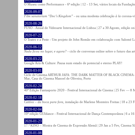
O Museu como Performance - 6ª edição | 12 - 13 Set, vários locais da Fundação
2020-09-07
Film sanatorium “Doc’s Kingdom”
- ou uma modesta celebração
à la
corona-ví
2020-08-26
FUSO - Anual de Videoarte Internacional de Lisboa | 27 a 30 Agosto, edição on
2020-07-22
O Teatro e a Peste - Um projeto de John Romão em colaboração com Salomé La
2020-06-12
Nada ficou no lugar, e agora?
- ciclo de conversas online sobre o futuro das ar
2020-03-22
Google Arts & Culture: Pausa num estado de potencial e eterno PLAY!
2020-03-01
Ciclo de Cinema ARTHUR JAFA: THE DARK MATTER OF BLACK CINEMA - 
Mar, Casa do Cinema Manoel de Oliveira, Porto
2020-02-24
40ª Edição Fantasporto 2020 - Festival Internacional de Cinema | 25 Fev — 8 M
2020-02-18
Cattivo – da boca para fora
, instalação de Marlene Monteiro Freitas | 18 a 23 
2020-02-04
10ª edição GUIdance - Festival Internacional de Dança Contemporânea | 6 a 16
2020-01-23
17.ª KINO – Mostra de Cinema de Expressão Alemã | 29 Jan a 5 Fev, Cinema Sã
2020-01-08