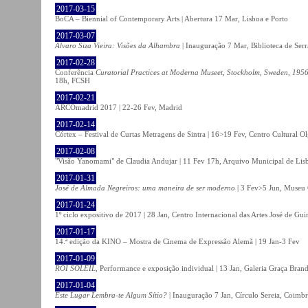
2017-03-15
BoCA – Biennial of Contemporary Arts | Abertura 17 Mar, Lisboa e Porto
2017-03-07
Álvaro Siza Vieira: Visões da Alhambra
| Inauguração 7 Mar, Biblioteca de Serr
2017-02-28
Conferência
Curatorial Practices at Moderna Museet, Stockholm, Sweden, 1956-
18h, FCSH
2017-02-21
ARCOmadrid 2017 | 22-26 Fev, Madrid
2017-02-14
Córtex – Festival de Curtas Metragens de Sintra | 16>19 Fev, Centro Cultural O
2017-02-08
"Visão Yanomami" de Claudia Andujar | 11 Fev 17h, Arquivo Municipal de Lisb
2017-01-31
José de Almada Negreiros: uma maneira de ser moderno
| 3 Fev>5 Jun, Museu 
2017-01-24
1º ciclo expositivo de 2017 | 28 Jan, Centro Internacional das Artes José de Gu
2017-01-17
14.ª edição da KINO – Mostra de Cinema de Expressão Alemã | 19 Jan-3 Fev
2017-01-09
ROI SOLEIL
, Performance e exposição individual | 13 Jan, Galeria Graça Bran
2017-01-04
Este Lugar Lembra-te Algum Sítio?
| Inauguração 7 Jan, Círculo Sereia, Coimb