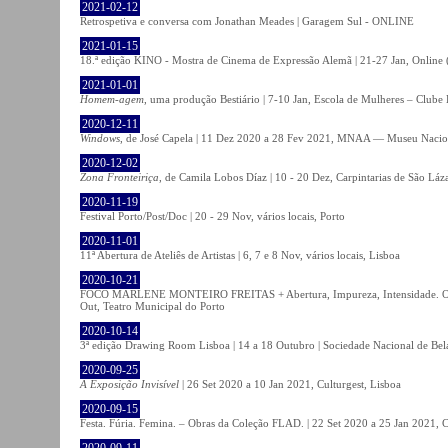
2021-02-12
Retrospetiva e conversa com Jonathan Meades | Garagem Sul - ONLINE
2021-01-15
18.ª edição KINO - Mostra de Cinema de Expressão Alemã | 21-27 Jan, Online (
2021-01-01
Homem-agem
, uma produção Bestiário | 7-10 Jan, Escola de Mulheres – Clube 
2020-12-11
Windows
, de José Capela | 11 Dez 2020 a 28 Fev 2021, MNAA — Museu Nacion
2020-12-02
Zona Fronteiriça
, de Camila Lobos Díaz | 10 - 20 Dez, Carpintarias de São Láz
2020-11-19
Festival Porto/Post/Doc | 20 - 29 Nov, vários locais, Porto
2020-11-01
11ª Abertura de Ateliês de Artistas | 6, 7 e 8 Nov, vários locais, Lisboa
2020-10-21
FOCO MARLENE MONTEIRO FREITAS + Abertura, Impureza, Intensidade. Olhare
Out, Teatro Municipal do Porto
2020-10-14
3ª edição Drawing Room Lisboa | 14 a 18 Outubro | Sociedade Nacional de Bela
2020-09-25
A Exposição Invisível
| 26 Set 2020 a 10 Jan 2021, Culturgest, Lisboa
2020-09-15
Festa. Fúria. Femina. – Obras da Coleção FLAD. | 22 Set 2020 a 25 Jan 2021, C
2020-09-11