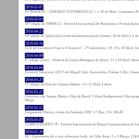
2018-05-07
24 IMAGENS – CINEMA E FOTOGRAFIA (I) | 7 a 30 de Maio, Cinemateca Po
2018-05-03
18.ª edição do FIMFA Lx - Festival Internacional de Marionetas e Formas Anim
2018-04-23
15ª edição do IndieLisboa Festival Internacional de Cinema | 26 de Abril a 6 d
2018-04-16
Ciclo de Encontros O que é O Arquivo? - 2º Laboratório | 18, 19 e 20 Abril, C
2018-04-09
8.ª edição Córtex – Festival de Curtas-Metragens de Sintra | 11 a 18 Abril, Sintr
2018-04-04
Encontro Silencioso
(2017) de Miguel Clara Vasconcelos | Estreia 5 Abr, Cinem
2018-03-25
11ª edição da Festa do Cinema Italiano | 4 a 12 Abril, Lisboa
2018-03-22
Conversa com Sammy Baloji e Filip de Boeck | Urban Realignments: Ethnographi
Março
2018-03-15
Lançamento Electra, revista da Fundação EDP | 17 Mar, 17h, MAAT
2018-03-07
CUMPLICIDADES´18 - Festival Internacional de Dança Contemporânea de Lisb
2018-02-28
X6 - Experiments for a non submissive body
, de Túlio Rosa | 2 e 3 Março, 21h3