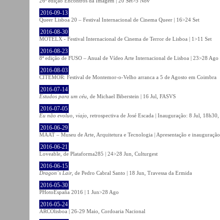
26ª edição Encontros da Imagem | 20 Set>5 Nov
2016-09-13
Queer Lisboa 20 – Festival Internacional de Cinema Queer | 16>24 Set
2016-08-30
MOTELX - Festival Internacional de Cinema de Terror de Lisboa | 1>11 Set
2016-08-23
8ª edição de FUSO – Anual de Vídeo Arte Internacional de Lisboa | 23>28 Ago
2016-08-03
CITEMOR: Festival de Montemor-o-Velho arranca a 5 de Agosto em Coimbra
2016-07-14
Estudos para um céu
, de Michael Biberstein | 16 Jul, FASVS
2016-07-05
Eu não evoluo, viajo
, retrospectiva de José Escada | Inauguração: 8 Jul, 18h3
2016-06-29
MAAT – Museu de Arte, Arquitetura e Tecnologia | Apresentação e inauguração
2016-06-21
Loveable, de Plataforma285 | 24>28 Jun, Culturgest
2016-06-15
Dragon´s Lair
, de Pedro Cabral Santo | 18 Jun, Travessa da Ermida
2016-05-30
PHotoEspaña 2016 | 1 Jun>28 Ago
2016-05-24
ARCOlisboa | 26-29 Maio, Cordoaria Nacional