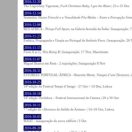
2016-12-20
The Legendary Tigerman,
Fuck Christmas Baby, I got the Blues
| 23 e 25 Dez
2016-12-14
Seminário
Harun Farocki e a Visualidade Pós-Media – Entre a Percepção Sinté
2016-12-06
RED AFRICA -
Things Fall Apart
, na Galeria Avenida da Índia | Inauguração:
2016-11-23
Estética, Propaganda e Utopia no Portugal de António Ferro | Inauguração: 26 
2016-11-15
From A to C; This Being B
| Inauguração: 17 Nov, Manchester
2016-11-07
Miguel Branco em Paris - 2 exposições | Inauguração 8 Nov
2016-10-31
ESTÓRIAS: PORTUGAL-ÁFRICA -
Natureza Morta. Visages d’une Dictature
, 
2016-10-25
14ª edição do Festival Temps d´Image - 27 Out > 10 Dez, Lisboa
2016-10-18
14ª edição Doclisboa – Festival Internacional de Cinema | 20 a 30 Out
2016-10-11
7.ª edição da «Abertura de Ateliês de Artistas» | 14>16 Out, Lisboa
2016-10-03
MAAT - inauguração do novo edifício | 5 Out
2016-09-20