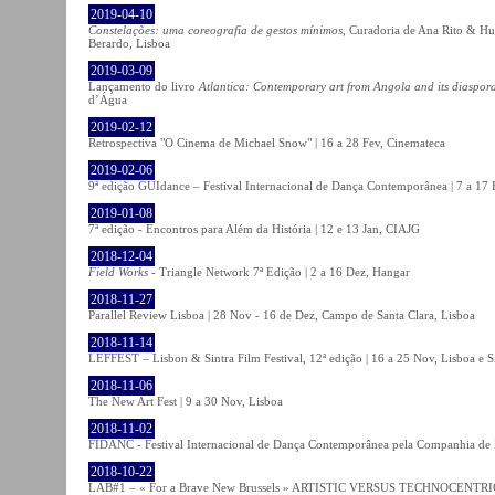
2019-04-10
Constelações: uma coreografia de gestos mínimos
, Curadoria de Ana Rito & Hu
Berardo, Lisboa
2019-03-09
Lançamento do livro
Atlantica: Contemporary art from Angola and its diaspor
d’Água
2019-02-12
Retrospectiva "O Cinema de Michael Snow" | 16 a 28 Fev, Cinemateca
2019-02-06
9ª edição GUIdance – Festival Internacional de Dança Contemporânea | 7 a 17
2019-01-08
7ª edição - Encontros para Além da História | 12 e 13 Jan, CIAJG
2018-12-04
Field Works
- Triangle Network 7ª Edição | 2 a 16 Dez, Hangar
2018-11-27
Parallel Review Lisboa | 28 Nov - 16 de Dez, Campo de Santa Clara, Lisboa
2018-11-14
LEFFEST – Lisbon & Sintra Film Festival, 12ª edição | 16 a 25 Nov, Lisboa e S
2018-11-06
The New Art Fest | 9 a 30 Nov, Lisboa
2018-11-02
FIDANC - Festival Internacional de Dança Contemporânea pela Companhia de
2018-10-22
LAB#1 – « For a Brave New Brussels » ARTISTIC VERSUS TECHNOCENTRI