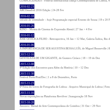
CUMPLICIDADES - Festival Internacional Dança Contemporânea de Lisboa, 
2016-02-23
ARCOmadrid 2016 Edição | 24-28 Fev
2016-02-18
veículo de intimidade – hoje
Programação especial Ernesto de Sousa | 19 e 20 
2016-01-26
KINO – Mostra de Cinema de Expressão Alemã | 27 Jan > 4 Fev
2016-01-12
JOSÉ OITICICA FILHO - Retrospectiva, 16 Jan > 12 Mar, Galeria Índica, Rio d
2016-01-06
A IMPORTÂNCIA DE SER AGUSTINA BESSA LUÍS, de Miguel Bonneville | 8>1
2015-12-16
GENTILEZA DE UM GIGANTE, de Gustavo Ciríaco | 18 > 19 de Dez
2015-12-08
4ª Edição dos Encontros para Além da História | 10 > 12 Dez
2015-11-30
Festival Porto/Post/Doc | 1 a 8 de Dezembro, Porto
2015-11-23
6ª Feira do Livro de Fotografia de Lisboa - Arquivo Municipal de Lisboa | Fot
2015-11-16
Novas exposições na Plataforma Revólver | Inauguração 18 Nov
2015-10-28
Anozero: Bienal de Arte Contemporânea de Coimbra | 31 Out > 29 Nov