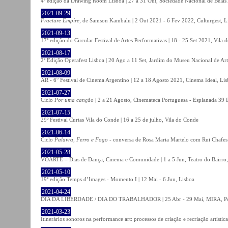
4ª edição da Drawing Room Lisboa | 27 a 31 Out, Sociedade Nacional de Belas 
2021-09-29
Fracture Empire
, de Samson Kambalu | 2 Out 2021 - 6 Fev 2022, Culturgest, L
2021-09-13
17ª edição do Circular Festival de Artes Performativas | 18 - 25 Set 2021, Vila
2021-08-17
2ª Edição Operafest Lisboa | 20 Ago a 11 Set, Jardim do Museu Nacional de Art
2021-08-09
AR - 6° Festival de Cinema Argentino | 12 a 18 Agosto 2021, Cinema Ideal, Li
2021-07-27
Ciclo
Por uma canção
| 2 a 21 Agosto, Cinemateca Portuguesa - Esplanada 39 
2021-07-15
29º Festival Curtas Vila do Conde | 16 a 25 de julho, Vila do Conde
2021-06-14
Ciclo
Palavra, Ferro e Fogo
- conversa de Rosa Maria Martelo com Rui Chafes |
2021-05-28
VOARTE – Dias de Dança, Cinema e Comunidade | 1 a 5 Jun, Teatro do Bairro,
2021-05-10
19ª edição Temps d’Images - Momento I | 12 Mai - 6 Jun, Lisboa
2021-04-24
DIA DA LIBERDADE / DIA DO TRABALHADOR | 25 Abr - 29 Mai, MIRA, P
2021-03-23
Itinerários sonoros na performance art: processos de criação e recriação artíst