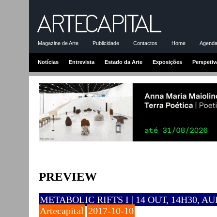
Magazine de Arte
Publicidade
Contactos
Home
Agenda-
Notícias
Entrevista
Estado da Arte
Exposições
Perspetiv
PREVIEW
METABOLIC RIFTS I | 14 OUT, 14H30, 
Artecapital
2017-10-10