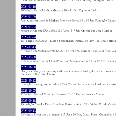
Ciclo de conferências
Aqui, No Universo
| 30 Jan a 30 Abr, Culturgest, Lisboa
2024-01-16
18º edição Festival Lisboa Mistura | 20 e 21 Jan, Capitólio, Lisboa
2024-01-09
Idiota
, performance de Marlene Monteiro Freitas | 9 e 10 Jan, Fundação Calou
2024-01-04
Mostra de Cinema IPO Lisboa 100 Anos | 5-7 Jan, Cinema São Jorge, Lisboa
2023-11-24
15.ª edição InShadow – Lisbon ScreenDance Festival | 9 Nov - 15 Dez, Vários l
2023-11-13
A Visita e Um Jardim Secreto
(2022), de Irene M. Borrego | Estreia 16 Nov, Ci
2023-11-08
Instalação
Side Trip
, de Chim↑Pom from Smappa!Group | 11 a 19 Nov, Azinhaga
2023-10-30
Dança não dança – arqueologias da nova dança em Portugal. (Re)performances,
Calouste Gulbenkian, Lisboa
2023-10-22
6ª edição Drawing Room Lisboa | 25 a 29 Out, Sociedade Nacional de Belas Art
2023-10-05
12ª edição Festival Materiais Diversos | 5 a 15 Out, Alcanena e Minde
2023-09-18
19.ª edição Circular Festival de Artes Performativas | 22 a 30 Set, Vila do Conde
2023-09-13
33ª edição Encontros da Imagem | 15 Set a 28 Out, Braga, Porto, Guimarães e 