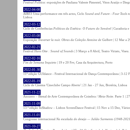
Festival Política
: exposições de Pauliana Valente Pimentel, Viton Araújo e Die
2022-04-08
AIRES
Uma performance em três actos, Ciclo
Sound and Future - Four Tools t
Lisboa
2022-03-12
Ciclo de Conferências
Políticas da Estética: O Futuro do Sensível
| Curadoria e
2022-03-08
Exposição
Traverser la nuit. Obras da Coleção Antoine de Galbert
| 12 Mar a 2
2022-02-21
Festival
Hans Otte : Sound of Sounds
| 3 Março a 8 Abril, Teatro Viriato, Viseu.
2022-02-16
Fim de Semana Inquieto
| 19 e 20 Fev, Casa da Arquitectura, Porto
2022-01-30
11ª edição GUIdance - Festival Internacional de Dança Contemporânea | 3-12 Fe
2022-01-19
Ciclo de Cinema 'Cineclube Campo Aberto' | 21 Jan - 27 Jun, Brotéria, Lisboa
2021-11-22
Anozero – Bienal de Arte Contemporânea de Coimbra /
Meia-Noite
. Parte 1 | 
2021-11-09
13.ª edição InShadow – Lisbon ScreenDance Festival | 15 Nov a 15 Dez, Vários
2021-11-01
Congresso internacional
Na escalada do desejo — Julião Sarmento (1948-2021
2021-10-27