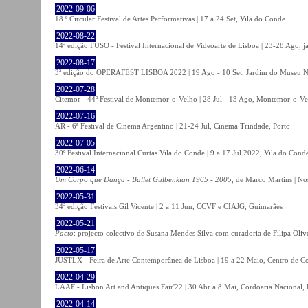
2022-09-06
18.º Circular Festival de Artes Performativas | 17 a 24 Set, Vila do Conde
2022-08-22
14ª edição FUSO - Festival Internacional de Videoarte de Lisboa | 23-28 Ago, j
2022-08-17
3ª edição do OPERAFEST LISBOA 2022 | 19 Ago - 10 Set, Jardim do Museu Na
2022-07-28
Citemor - 44º Festival de Montemor-o-Velho | 28 Jul - 13 Ago, Montemor-o-Ve
2022-07-16
AR - 6ª Festival de Cinema Argentino | 21-24 Jul, Cinema Trindade, Porto
2022-07-05
30º Festival Internacional Curtas Vila do Conde | 9 a 17 Jul 2022, Vila do Cond
2022-06-14
Um Corpo que Dança - Ballet Gulbenkian 1965 - 2005
, de Marco Martins | No
2022-05-31
34ª edição Festivais Gil Vicente | 2 a 11 Jun, CCVF e CIAJG, Guimarães
2022-05-21
Pacto
: projecto colectivo de Susana Mendes Silva com curadoria de Filipa Oli
2022-05-17
JUSTLX - Feira de Arte Contemporânea de Lisboa | 19 a 22 Maio, Centro de C
2022-04-29
LAAF - Lisbon Art and Antiques Fair'22 | 30 Abr a 8 Mai, Cordoaria Nacional,
2022-04-14