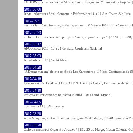
UNDERSCORE - Festival de Música, Som, Imagem em Movimento e Arquivo | 1
2017-06-06
InArt - Abertura oficial: Concerto e Performance | 6 a 11 Jun, Teatro São Luiz
2017-05-31
Seminário InArt - Intersecção de Experiências Práticas e Teóricas na Arte Part
2017-05-23
Ciclo de Conferências da exposição
O mais profundo é a pele
| 27 Mai, 18h30, 
2017-05-17
ARCOlisboa 2017 | 18 a 21 de maio, Cordoaria Nacional
2017-05-03
IndieLisboa 2017 | 3 a 14 Maio
2017-04-28
“A Desmontagem” da exposição de Los Carpinteros | 1 Maio, Carpintarias de S
2017-04-18
Lançamento do Catálogo LOS CARPINTEROS | 21 Abril, Carpintarias de São 
2017-04-10
Projecto P! Performance na Esfera Pública | 10>14 Abr, Lisboa
2017-04-05
documenta 14 | 8 Abr, Atenas
2017-03-28
Terra Incógnita
, de Inez Teixeira | Inaugura 30 de Março, 18h30, Fundação P
2017-03-20
Ciclo de encontros
O que é o Arquivo?
| 23 a 25 de Março, Museu Calouste Gu