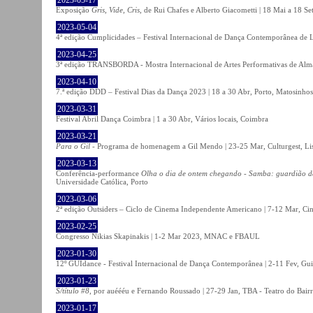
Exposição
Gris, Vide, Cris
, de Rui Chafes e Alberto Giacometti | 18 Mai a 18 S
2023-05-04
4ª edição Cumplicidades – Festival Internacional de Dança Contemporânea de L
2023-04-25
3ª edição TRANSBORDA - Mostra Internacional de Artes Performativas de Alma
2023-04-10
7.ª edição DDD – Festival Dias da Dança 2023 | 18 a 30 Abr, Porto, Matosinhos
2023-03-31
Festival Abril Dança Coimbra | 1 a 30 Abr, Vários locais, Coimbra
2023-03-21
Para o Gil
- Programa de homenagem a Gil Mendo | 23-25 Mar, Culturgest, Li
2023-03-13
Conferência-performance
Olha o dia de ontem chegando - Samba: guardião 
Universidade Católica, Porto
2023-03-06
2ª edição Outsiders – Ciclo de Cinema Independente Americano | 7-12 Mar, C
2023-02-25
Congresso Nikias Skapinakis | 1-2 Mar 2023, MNAC e FBAUL
2023-01-30
12º GUIdance - Festival Internacional de Dança Contemporânea | 2-11 Fev, Gu
2023-01-23
S/título #8
, por auéééu e Fernando Roussado | 27-29 Jan, TBA - Teatro do Bair
2023-01-17