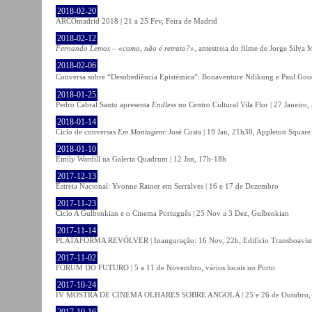
2018-02-20
ARCOmadrid 2018 | 21 a 25 Fev, Feira de Madrid
2018-02-12
Fernando Lemos – «como, não é retrato?»
, antestreia do filme de Jorge Silv
2018-02-06
Conversa sobre “Desobediência Epistémica”: Bonaventure Ndikung e Paul G
2018-01-25
Pedro Cabral Santo apresenta
Endless
no Centro Cultural Vila Flor | 27 Janeiro,
2018-01-14
Ciclo de conversas
Em Montagem
: José Costa | 19 Jan, 21h30, Appleton Square
2018-01-10
Emily Wardill na Galeria Quadrum | 12 Jan, 17h-18h
2017-12-13
Estreia Nacional: Yvonne Rainer em Serralves | 16 e 17 de Dezembro
2017-11-23
Ciclo A Gulbenkian e o Cinema Português | 25 Nov a 3 Dez, Gulbenkian
2017-11-14
PLATAFORMA REVÓLVER | Inauguração: 16 Nov, 22h, Edifício Transboavista
2017-11-02
FÓRUM DO FUTURO | 5 a 11 de Novembro, vários locais no Porto
2017-10-24
IV MOSTRA DE CINEMA OLHARES SOBRE ANGOLA | 25 e 26 de Outubro
2017-10-16