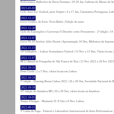
Performance
Reflection
de Davis Freeman | 19-26 Jan, Galerias do Museu de Ser
2023-01-03
Ciclo
Jean-Luc Godard, para Sempre
| 4 a 17 Jan, Cinemateca Portuguesa, Lis
2022-12-27
Livro
Confins
, de Enric Vives-Rubio | Edição de autor
2022-12-20
Ciclo de Exposições e Conversas
O Desenho como Pensamento
- 2ª edição | 14
2022-12-07
Livro
Ph.10 António Júlio Duarte
| Apresentação 16 Dez, Biblioteca da Impren
2022-11-15
14º InShadow – Lisbon Screendance Festival | 15 Nov a 15 Dez, Vários locais,
2022-11-07
BF22 Bienal de Fotografia de Vila Franca de Xira | 12 Nov 2022 a 26 Fev 2023, 
2022-10-31
Festa Criola | 2 a 5 Nov, vários locais em Lisboa
2022-10-24
5ª edição - Drawing Room Lisboa 2022 | 26 a 30 Out, Sociedade Nacional de Be
2022-10-18
33ª edição do Amadora BD | 20 a 30 Out, vários locais na Amadora
2022-10-05
Temps d'Images - Momento II | 8 Out a 6 Nov, Lisboa
2022-09-15
3º Linha de Fuga - Festival e Laboratório Internacional de Artes Performativas 