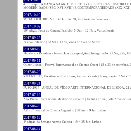
4.º Colóquio A DANÇA NA ARTE: PERSPETIVAS ESTÉTICAS, HISTÓRIA
MODERNIDADE (SÉC. XVI-XVIII) E CONTEMPORANEIDADE (XIX-XXI) | 21 O
2017-10-10
METABOLIC RIFTS I | 14 Out, 14h30, Auditório de Serralves
2017-10-02
18ª edição Festa do Cinema Francês | 5 Out > 12 Nov, Vários locais
2017-09-25
Festival Silêncio | 28 Set > 1 Out, Zona do Cais do Sodré
2017-09-19
Plataforma Revólver - Novo ciclo de exposições | Inauguração: 21 Set, 22h, Edi
2017-09-11
Queer Lisboa – Festival Internacional de Cinema Queer | 15 a 23 de setembro,
2017-08-29
VICENTE´17, Do silêncio dos Corvos, Animal Vicente | Inauguração: 2 Set - 
2017-08-21
FUSO 2017 - ANUAL DE VÍDEO ARTE INTERNACIONAL DE LISBOA, 22 a 
2017-07-12
XIX Bienal Internacional de Arte de Cerveira | 15 Jul a 16 Set, Vila Nova de Ce
2017-06-28
AR - 3° Festival de Cinema Argentino | 30 Jun > 9 Jul, Lisboa
2017-06-19
4ª edição da Semana Acesso Cultura | 19 > 25 Jun, Lisboa
2017-06-14