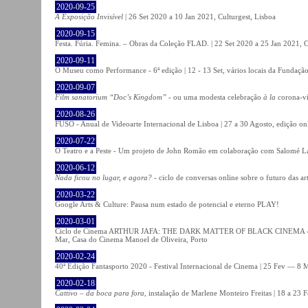
2020-09-25
A Exposição Invisível
| 26 Set 2020 a 10 Jan 2021, Culturgest, Lisboa
2020-09-15
Festa. Fúria. Femina. – Obras da Coleção FLAD. | 22 Set 2020 a 25 Jan 2021, C
2020-09-11
O Museu como Performance - 6ª edição | 12 - 13 Set, vários locais da Fundação
2020-09-07
Film sanatorium “Doc’s Kingdom”
- ou uma modesta celebração
à la
corona-ví
2020-08-26
FUSO - Anual de Videoarte Internacional de Lisboa | 27 a 30 Agosto, edição on
2020-07-22
O Teatro e a Peste - Um projeto de John Romão em colaboração com Salomé La
2020-06-12
Nada ficou no lugar, e agora?
- ciclo de conversas online sobre o futuro das ar
2020-03-22
Google Arts & Culture: Pausa num estado de potencial e eterno PLAY!
2020-03-01
Ciclo de Cinema ARTHUR JAFA: THE DARK MATTER OF BLACK CINEMA - 
Mar, Casa do Cinema Manoel de Oliveira, Porto
2020-02-24
40ª Edição Fantasporto 2020 - Festival Internacional de Cinema | 25 Fev — 8 M
2020-02-18
Cattivo – da boca para fora
, instalação de Marlene Monteiro Freitas | 18 a 23 