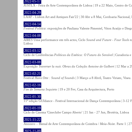
2022-05-17
JUSTLX - Feira de Arte Contemporânea de Lisboa | 19 a 22 Maio, Centro de C
2022-04-29
LAAF - Lisbon Art and Antiques Fair'22 | 30 Abr a 8 Mai, Cordoaria Nacional,
2022-04-14
Festival Política
: exposições de Pauliana Valente Pimentel, Viton Araújo e Die
2022-04-08
AIRES
Uma performance em três actos, Ciclo
Sound and Future - Four Tools t
Lisboa
2022-03-12
Ciclo de Conferências
Políticas da Estética: O Futuro do Sensível
| Curadoria e
2022-03-08
Exposição
Traverser la nuit. Obras da Coleção Antoine de Galbert
| 12 Mar a 2
2022-02-21
Festival
Hans Otte : Sound of Sounds
| 3 Março a 8 Abril, Teatro Viriato, Viseu.
2022-02-16
Fim de Semana Inquieto
| 19 e 20 Fev, Casa da Arquitectura, Porto
2022-01-30
11ª edição GUIdance - Festival Internacional de Dança Contemporânea | 3-12 Fe
2022-01-19
Ciclo de Cinema 'Cineclube Campo Aberto' | 21 Jan - 27 Jun, Brotéria, Lisboa
2021-11-22
Anozero – Bienal de Arte Contemporânea de Coimbra /
Meia-Noite
. Parte 1 | 
2021-11-09