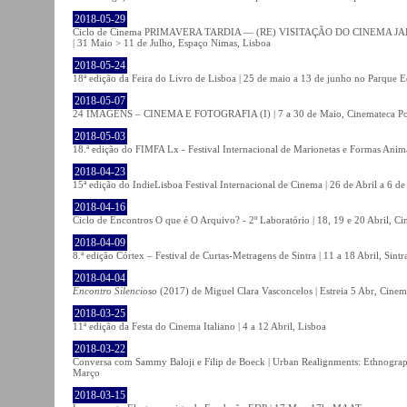
2018-05-29
Ciclo de Cinema PRIMAVERA TARDIA — (RE) VISITAÇÃO DO CINEMA JAPONÊS
| 31 Maio > 11 de Julho, Espaço Nimas, Lisboa
2018-05-24
18ª edição da Feira do Livro de Lisboa | 25 de maio a 13 de junho no Parque 
2018-05-07
24 IMAGENS – CINEMA E FOTOGRAFIA (I) | 7 a 30 de Maio, Cinemateca Po
2018-05-03
18.ª edição do FIMFA Lx - Festival Internacional de Marionetas e Formas Anim
2018-04-23
15ª edição do IndieLisboa Festival Internacional de Cinema | 26 de Abril a 6 d
2018-04-16
Ciclo de Encontros O que é O Arquivo? - 2º Laboratório | 18, 19 e 20 Abril, C
2018-04-09
8.ª edição Córtex – Festival de Curtas-Metragens de Sintra | 11 a 18 Abril, Sintr
2018-04-04
Encontro Silencioso
(2017) de Miguel Clara Vasconcelos | Estreia 5 Abr, Cinem
2018-03-25
11ª edição da Festa do Cinema Italiano | 4 a 12 Abril, Lisboa
2018-03-22
Conversa com Sammy Baloji e Filip de Boeck | Urban Realignments: Ethnographi
Março
2018-03-15