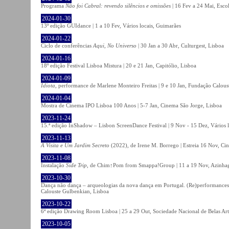
Programa
Não foi Cabral: revendo silêncios e omissões
| 16 Fev a 24 Mai, Escol
2024-01-30
13ª edição GUIdance | 1 a 10 Fev, Vários locais, Guimarães
2024-01-22
Ciclo de conferências
Aqui, No Universo
| 30 Jan a 30 Abr, Culturgest, Lisboa
2024-01-16
18º edição Festival Lisboa Mistura | 20 e 21 Jan, Capitólio, Lisboa
2024-01-09
Idiota
, performance de Marlene Monteiro Freitas | 9 e 10 Jan, Fundação Calou
2024-01-04
Mostra de Cinema IPO Lisboa 100 Anos | 5-7 Jan, Cinema São Jorge, Lisboa
2023-11-24
15.ª edição InShadow – Lisbon ScreenDance Festival | 9 Nov - 15 Dez, Vários l
2023-11-13
A Visita e Um Jardim Secreto
(2022), de Irene M. Borrego | Estreia 16 Nov, Ci
2023-11-08
Instalação
Side Trip
, de Chim↑Pom from Smappa!Group | 11 a 19 Nov, Azinhaga
2023-10-30
Dança não dança – arqueologias da nova dança em Portugal. (Re)performances,
Calouste Gulbenkian, Lisboa
2023-10-22
6ª edição Drawing Room Lisboa | 25 a 29 Out, Sociedade Nacional de Belas Art
2023-10-05