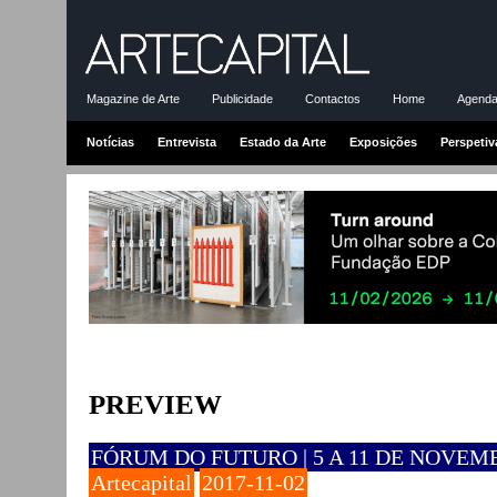
Magazine de Arte
Publicidade
Contactos
Home
Agenda-
Notícias
Entrevista
Estado da Arte
Exposições
Perspetiv
PREVIEW
FÓRUM DO FUTURO | 5 A 11 DE NOVEM
Artecapital
2017-11-02