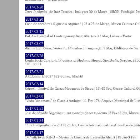
2017-03-28
Terra Incógnita
, de Inez Teixeira | Inaugura 30 de Março, 18h30, Fundação P
2017-03-20
Ciclo de encontros
O que é o Arquivo?
| 23 a 25 de Março, Museu Calouste Gu
2017-03-15
BoCA – Biennial of Contemporary Arts | Abertura 17 Mar, Lisboa e Porto
2017-03-07
Álvaro Siza Vieira: Visões da Alhambra
| Inauguração 7 Mar, Biblioteca de Serr
2017-02-28
Conferência
Curatorial Practices at Moderna Museet, Stockholm, Sweden, 1956-
18h, FCSH
2017-02-21
ARCOmadrid 2017 | 22-26 Fev, Madrid
2017-02-14
Córtex – Festival de Curtas Metragens de Sintra | 16>19 Fev, Centro Cultural O
2017-02-08
"Visão Yanomami" de Claudia Andujar | 11 Fev 17h, Arquivo Municipal de Lisb
2017-01-31
José de Almada Negreiros: uma maneira de ser moderno
| 3 Fev>5 Jun, Museu 
2017-01-24
1º ciclo expositivo de 2017 | 28 Jan, Centro Internacional das Artes José de Gu
2017-01-17
14.ª edição da KINO – Mostra de Cinema de Expressão Alemã | 19 Jan-3 Fev