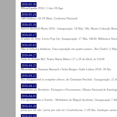
2016-05-30
PHotoEspaña 2016 | 1 Jun>28 Ago
2016-05-24
ARCOlisboa | 26-29 Maio, Cordoaria Nacional
2016-05-18
NOVO BANCO Photo 2016 - Inauguração: 18 Mai, 19h, Museu Colecção Bera
2016-05-17
A saltar do livro. Livros Pop-Up
| Inauguração: 17 Mai, 18h30. Biblioteca Naci
2016-05-03
Não te faltará a distância. Uma exposição em quatro passos - Rui Chafes | 5 Mai 
2016-04-27
Gala
de Jérôme Bel | Teatro Maria Matos | 27 a 29 de Abril, às 21h30
2016-04-25
Maxamba
, de Suzanne Barnard e Sofia Borges | Indie Lisboa 2016: 30 Abr
2016-04-22
You disappeared in complete silence
, de Christiane Peschek / Inauguração: 22 
2016-04-12
Inquéritos ao Território: Paisagem e Povoamento
| Museu Nacional de Etnolog
2016-04-05
Um apartamento à Estrela
- Mobiliário de Miguel Jacobetty | Inauguração 7 Abr
2016-03-28
preso por ter cão / preso por não ter
| Conferências, 1>29 Abr, fundação carmo
2016-03-16