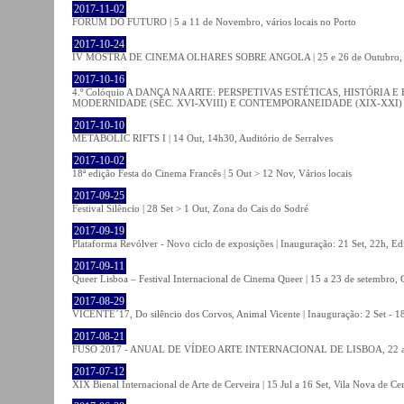
2017-11-02
FÓRUM DO FUTURO | 5 a 11 de Novembro, vários locais no Porto
2017-10-24
IV MOSTRA DE CINEMA OLHARES SOBRE ANGOLA | 25 e 26 de Outubro
2017-10-16
4.º Colóquio A DANÇA NA ARTE: PERSPETIVAS ESTÉTICAS, HISTÓRIA
MODERNIDADE (SÉC. XVI-XVIII) E CONTEMPORANEIDADE (XIX-XXI) | 21 O
2017-10-10
METABOLIC RIFTS I | 14 Out, 14h30, Auditório de Serralves
2017-10-02
18ª edição Festa do Cinema Francês | 5 Out > 12 Nov, Vários locais
2017-09-25
Festival Silêncio | 28 Set > 1 Out, Zona do Cais do Sodré
2017-09-19
Plataforma Revólver - Novo ciclo de exposições | Inauguração: 21 Set, 22h, Edi
2017-09-11
Queer Lisboa – Festival Internacional de Cinema Queer | 15 a 23 de setembro,
2017-08-29
VICENTE´17, Do silêncio dos Corvos, Animal Vicente | Inauguração: 2 Set - 
2017-08-21
FUSO 2017 - ANUAL DE VÍDEO ARTE INTERNACIONAL DE LISBOA, 22 a 
2017-07-12
XIX Bienal Internacional de Arte de Cerveira | 15 Jul a 16 Set, Vila Nova de Ce