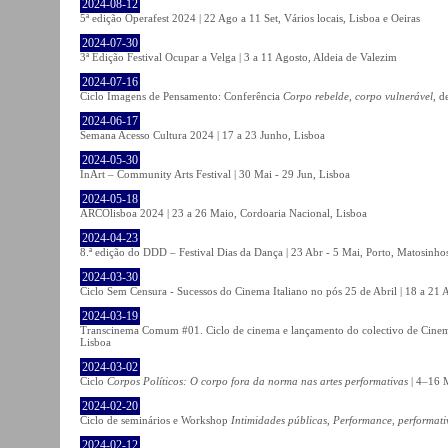
2024-08-12
5ª edição Operafest 2024 | 22 Ago a 11 Set, Vários locais, Lisboa e Oeiras
2024-07-30
3ª Edição Festival Ocupar a Velga | 3 a 11 Agosto, Aldeia de Valezim
2024-07-16
Ciclo Imagens de Pensamento: Conferência
Corpo rebelde, corpo vulnerável
, d
2024-06-17
Semana Acesso Cultura 2024 | 17 a 23 Junho, Lisboa
2024-05-30
InArt – Community Arts Festival | 30 Mai - 29 Jun, Lisboa
2024-05-18
ARCOlisboa 2024 | 23 a 26 Maio, Cordoaria Nacional, Lisboa
2024-04-23
8.ª edição do DDD – Festival Dias da Dança | 23 Abr - 5 Mai, Porto, Matosinho
2024-03-30
Ciclo Sem Censura - Sucessos do Cinema Italiano no pós 25 de Abril | 18 a 21
2024-03-19
Transcinema Comum #01. Ciclo de cinema e lançamento do colectivo de Cine
Lisboa
2024-03-02
Ciclo
Corpos Políticos: O corpo fora da norma nas artes performativas
| 4–16 M
2024-02-20
Ciclo de seminários e Workshop
Intimidades públicas, Performance, performati
2024-02-12