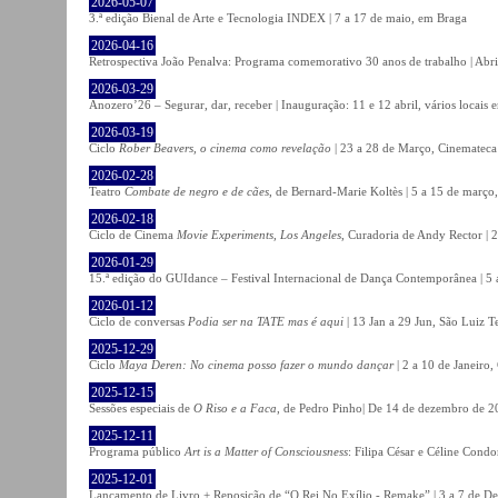
2026-05-07
3.ª edição Bienal de Arte e Tecnologia INDEX | 7 a 17 de maio, em Braga
2026-04-16
Retrospectiva João Penalva: Programa comemorativo 30 anos de trabalho | Abri
2026-03-29
Anozero’26 – Segurar, dar, receber | Inauguração: 11 e 12 abril, vários locais
2026-03-19
Ciclo
Rober Beavers, o cinema como revelação
| 23 a 28 de Março, Cinemateca
2026-02-28
Teatro
Combate de negro e de cães
, de Bernard-Marie Koltès | 5 a 15 de março,
2026-02-18
Ciclo de Cinema
Movie Experiments, Los Angeles
, Curadoria de Andy Rector | 2
2026-01-29
15.ª edição do GUIdance – Festival Internacional de Dança Contemporânea | 5 
2026-01-12
Ciclo de conversas
Podia ser na TATE mas é aqui
| 13 Jan a 29 Jun, São Luiz T
2025-12-29
Ciclo
Maya Deren: No cinema posso fazer o mundo dançar
| 2 a 10 de Janeiro
2025-12-15
Sessões especiais de
O Riso e a Faca
, de Pedro Pinho| De 14 de dezembro de 20
2025-12-11
Programa público
Art is a Matter of Consciousness
: Filipa César e Céline Cond
2025-12-01
Lançamento de Livro + Reposição de “O Rei No Exílio - Remake” | 3 a 7 de D