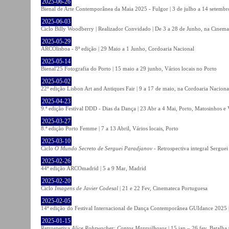
2025-06-26
Bienal de Arte Contemporânea da Maia 2025 - Fulgor | 3 de julho a 14 setemb
2025-06-03
Ciclo Billy Woodberry | Realizador Convidado | De 3 a 28 de Junho, na Cinema
2025-05-29
ARCOlisboa - 8ª edição | 29 Maio a 1 Junho, Cordoaria Nacional
2025-05-14
Bienal'25 Fotografia do Porto | 15 maio a 29 junho, Vários locais no Porto
2025-05-02
22ª edição Lisbon Art and Antiques Fair | 9 a 17 de maio, na Cordoaria Naciona
2025-04-23
9.ª edição Festival DDD - Dias da Dança | 23 Abr a 4 Mai, Porto, Matosinhos e
2025-03-27
8.ª edição Porto Femme | 7 a 13 Abril, Vários locais, Porto
2025-03-10
Ciclo
O Mundo Secreto de Serguei Paradjanov
- Retrospectiva integral Sergu
2025-02-26
44ª edição ARCOmadrid | 5 a 9 Mar, Madrid
2025-02-20
Ciclo
Imagens de Javier Codesal
| 21 e 22 Fev, Cinemateca Portuguesa
2025-02-05
14ª edição do Festival Internacional de Dança Contemporânea GUIdance 2025 |
2025-01-15
Retrospetiva
Alice Rohrwacher: Contos Maravilhosos
| 15 jan – 26 fev, Batalh