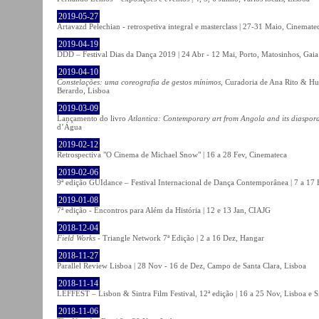
2019-05-27
Artavazd Pelechian - retrospetiva integral e masterclass | 27-31 Maio, Cinemat
2019-04-19
DDD – Festival Dias da Dança 2019 | 24 Abr - 12 Mai, Porto, Matosinhos, Gaia
2019-04-10
Constelações: uma coreografia de gestos mínimos
, Curadoria de Ana Rito & Hu
Berardo, Lisboa
2019-03-09
Lançamento do livro
Atlantica: Contemporary art from Angola and its diaspor
d’Água
2019-02-12
Retrospectiva "O Cinema de Michael Snow" | 16 a 28 Fev, Cinemateca
2019-02-06
9ª edição GUIdance – Festival Internacional de Dança Contemporânea | 7 a 17
2019-01-08
7ª edição - Encontros para Além da História | 12 e 13 Jan, CIAJG
2018-12-04
Field Works
- Triangle Network 7ª Edição | 2 a 16 Dez, Hangar
2018-11-27
Parallel Review Lisboa | 28 Nov - 16 de Dez, Campo de Santa Clara, Lisboa
2018-11-14
LEFFEST – Lisbon & Sintra Film Festival, 12ª edição | 16 a 25 Nov, Lisboa e S
2018-11-06