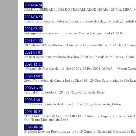
2021-04-24
DIA DA LIBERDADE / DIA DO TRABALHADOR | 25 Abr - 29 Mai, MIRA, P
2021-03-23
Itinerários sonoros na performance art: processos de criação e recriação artíst
2021-02-12
Retrospetiva e conversa com Jonathan Meades | Garagem Sul - ONLINE
2021-01-15
18.ª edição KINO - Mostra de Cinema de Expressão Alemã | 21-27 Jan, Online (
2021-01-01
Homem-agem
, uma produção Bestiário | 7-10 Jan, Escola de Mulheres – Clube 
2020-12-11
Windows
, de José Capela | 11 Dez 2020 a 28 Fev 2021, MNAA — Museu Nacion
2020-12-02
Zona Fronteiriça
, de Camila Lobos Díaz | 10 - 20 Dez, Carpintarias de São Láz
2020-11-19
Festival Porto/Post/Doc | 20 - 29 Nov, vários locais, Porto
2020-11-01
11ª Abertura de Ateliês de Artistas | 6, 7 e 8 Nov, vários locais, Lisboa
2020-10-21
FOCO MARLENE MONTEIRO FREITAS + Abertura, Impureza, Intensidade. Olhare
Out, Teatro Municipal do Porto
2020-10-14
3ª edição Drawing Room Lisboa | 14 a 18 Outubro | Sociedade Nacional de Bela