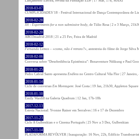
Lançamento Electra, revista da Fundação EDP | 17 Mar, 17h, MAAT
2018-03-07
CUMPLICIDADES´18 - Festival Internacional de Dança Contemporânea de Lisb
2018-02-28
X6 - Experiments for a non submissive body
, de Túlio Rosa | 2 e 3 Março, 21h3
2018-02-20
ARCOmadrid 2018 | 21 a 25 Fev, Feira de Madrid
2018-02-12
Fernando Lemos – «como, não é retrato?»
, antestreia do filme de Jorge Silv
2018-02-06
Conversa sobre “Desobediência Epistémica”: Bonaventure Ndikung e Paul G
2018-01-25
Pedro Cabral Santo apresenta
Endless
no Centro Cultural Vila Flor | 27 Janeiro,
2018-01-14
Ciclo de conversas
Em Montagem
: José Costa | 19 Jan, 21h30, Appleton Square
2018-01-10
Emily Wardill na Galeria Quadrum | 12 Jan, 17h-18h
2017-12-13
Estreia Nacional: Yvonne Rainer em Serralves | 16 e 17 de Dezembro
2017-11-23
Ciclo A Gulbenkian e o Cinema Português | 25 Nov a 3 Dez, Gulbenkian
2017-11-14
PLATAFORMA REVÓLVER | Inauguração: 16 Nov, 22h, Edifício Transboavista