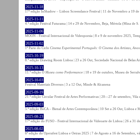
2025-11-18
17ª edição InShadow – Lisbon Screendance Festival | 11 de Novembro a 19 de
2025-11-11
4.ª edição Festival Futurama | 14 e 29 de Novembro, Beja, Mértola (Mina de S
2025-11-06
MOON - Festival Internacional de Videopoesia | 8 e 9 de novembro 2025, Temp
2025-11-02
1ª Parte do Ciclo
Cinema Experimental Português: O Cinema dos Artistas, Anos
2025-10-19
8.ª edição Drawing Room Lisboa | 23 a 26 Out, Sociedade Nacional de Belas Ar
2025-10-13
11.ª edição
O Museu como Performance
| 18 e 19 de outubro, Museu de Serral
2025-10-03
Festival Materiais Diversos | 3 a 12 Out, Minde & Alcanena
2025-09-19
21.ª edição Circular Festival de Artes Performativas | 20—27 de setembro, Vila
2025-09-03
5.ª edição BoCA – Bienal de Artes Contemporânea | 10 Set a 26 Out, Lisboa e 
2025-08-23
17ª edição do FUSO - Festival Internacional de Videoarte de Lisboa | 26 a 31 d
2025-08-02
6ª edição do Operafest Lisboa e Oeiras 2025 | 7 de Agosto a 16 de Setembro, vá