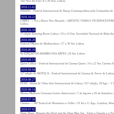
The New Art Fest | 9 a 30 Nov, Lisboa
2018-11-02
FIDANC - Festival Internacional de Dança Contemporânea pela Companhia de
2018-10-22
LAB#1 – « For a Brave New Brussels » ARTISTIC VERSUS TECHNOCENTRI
Lisboa
2018-10-10
1ª edição Drawing Room Lisboa | 10 a 14 Out, Sociedade Nacional de Belas Art
2018-09-26
Festival Olhares do Mediterrâneo | 27 a 30 Set, Lisboa
2018-09-19
9a EDIÇÃO DO BAIRRO DAS ARTES | 20 Set, Lisboa
2018-09-13
Queer Lisboa – Festival Internacional de Cinema Queer | 14 a 22 Set, Cinema 
2018-09-04
12ª edição do MOTELX - Festival Internacional de Cinema de Terror de Lisboa 
2018-08-27
FUSO - Anual de Vídeo Arte Internacional de Lisboa | 10.ª edição, 28 Ago > 2 
2018-08-14
Mostra Mulheres Cineastas Latino-Americanas
| 7 de Agosto a 26 de Setembro 
2018-07-16
Citemor — 40º Festival de Montemor-o-Velho | 19 Jul a 11 Ago, Coimbra, Mon
2018-07-02
Pieter Hugo,
Between the Devil and the Deep Blue Sea - Entre a Espada e a Pa