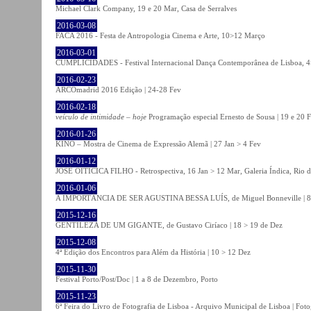
Michael Clark Company, 19 e 20 Mar, Casa de Serralves
2016-03-08
FACA 2016 - Festa de Antropologia Cinema e Arte, 10>12 Março
2016-03-01
CUMPLICIDADES - Festival Internacional Dança Contemporânea de Lisboa, 
2016-02-23
ARCOmadrid 2016 Edição | 24-28 Fev
2016-02-18
veículo de intimidade – hoje
Programação especial Ernesto de Sousa | 19 e 20 
2016-01-26
KINO – Mostra de Cinema de Expressão Alemã | 27 Jan > 4 Fev
2016-01-12
JOSÉ OITICICA FILHO - Retrospectiva, 16 Jan > 12 Mar, Galeria Índica, Rio d
2016-01-06
A IMPORTÂNCIA DE SER AGUSTINA BESSA LUÍS, de Miguel Bonneville | 8>1
2015-12-16
GENTILEZA DE UM GIGANTE, de Gustavo Ciríaco | 18 > 19 de Dez
2015-12-08
4ª Edição dos Encontros para Além da História | 10 > 12 Dez
2015-11-30
Festival Porto/Post/Doc | 1 a 8 de Dezembro, Porto
2015-11-23
6ª Feira do Livro de Fotografia de Lisboa - Arquivo Municipal de Lisboa | Fot