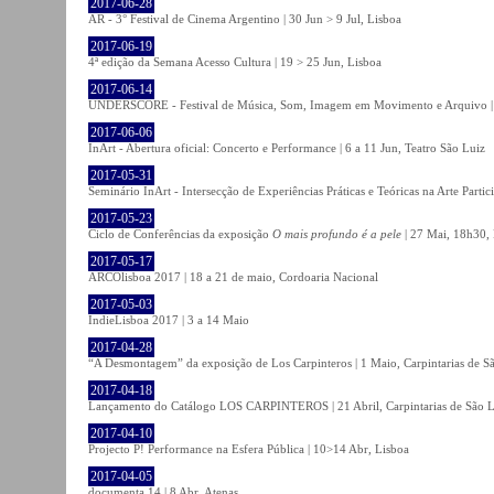
2017-06-28
AR - 3° Festival de Cinema Argentino | 30 Jun > 9 Jul, Lisboa
2017-06-19
4ª edição da Semana Acesso Cultura | 19 > 25 Jun, Lisboa
2017-06-14
UNDERSCORE - Festival de Música, Som, Imagem em Movimento e Arquivo | 1
2017-06-06
InArt - Abertura oficial: Concerto e Performance | 6 a 11 Jun, Teatro São Luiz
2017-05-31
Seminário InArt - Intersecção de Experiências Práticas e Teóricas na Arte Part
2017-05-23
Ciclo de Conferências da exposição
O mais profundo é a pele
| 27 Mai, 18h30, 
2017-05-17
ARCOlisboa 2017 | 18 a 21 de maio, Cordoaria Nacional
2017-05-03
IndieLisboa 2017 | 3 a 14 Maio
2017-04-28
“A Desmontagem” da exposição de Los Carpinteros | 1 Maio, Carpintarias de S
2017-04-18
Lançamento do Catálogo LOS CARPINTEROS | 21 Abril, Carpintarias de São 
2017-04-10
Projecto P! Performance na Esfera Pública | 10>14 Abr, Lisboa
2017-04-05
documenta 14 | 8 Abr, Atenas