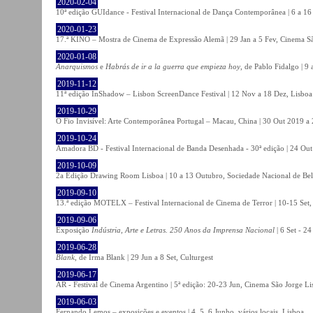
2020-02-04
10ª edição GUIdance - Festival Internacional de Dança Contemporânea | 6 a 16
2020-01-23
17.ª KINO – Mostra de Cinema de Expressão Alemã | 29 Jan a 5 Fev, Cinema Sã
2020-01-08
Anarquismos
e
Habrás de ir a la guerra que empieza hoy
, de Pablo Fidalgo | 9 
2019-11-12
11ª edição InShadow – Lisbon ScreenDance Festival | 12 Nov a 18 Dez, Lisboa
2019-10-29
O Fio Invisível: Arte Contemporânea Portugal – Macau, China | 30 Out 2019 
2019-10-24
Amadora BD - Festival Internacional de Banda Desenhada - 30ª edição | 24 Ou
2019-10-09
2a Edição Drawing Room Lisboa | 10 a 13 Outubro, Sociedade Nacional de Bel
2019-09-10
13.ª edição MOTELX – Festival Internacional de Cinema de Terror | 10-15 Set,
2019-09-06
Exposição
Indústria, Arte e Letras. 250 Anos da Imprensa Nacional
| 6 Set - 2
2019-06-28
Blank
, de Irma Blank | 29 Jun a 8 Set, Culturgest
2019-06-17
AR - Festival de Cinema Argentino | 5ª edição: 20-23 Jun, Cinema São Jorge Li
2019-06-03
Fernando Lemos – exposições e eventos | 4, 5, 6 Junho, vários locais, Lisboa