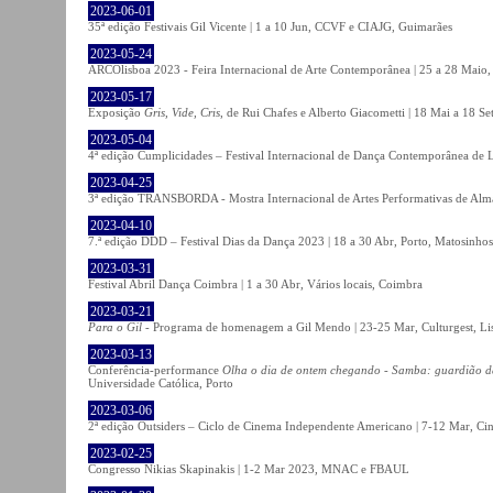
2023-06-01
35ª edição Festivais Gil Vicente | 1 a 10 Jun, CCVF e CIAJG, Guimarães
2023-05-24
ARCOlisboa 2023 - Feira Internacional de Arte Contemporânea | 25 a 28 Maio,
2023-05-17
Exposição
Gris, Vide, Cris
, de Rui Chafes e Alberto Giacometti | 18 Mai a 18 S
2023-05-04
4ª edição Cumplicidades – Festival Internacional de Dança Contemporânea de L
2023-04-25
3ª edição TRANSBORDA - Mostra Internacional de Artes Performativas de Alma
2023-04-10
7.ª edição DDD – Festival Dias da Dança 2023 | 18 a 30 Abr, Porto, Matosinhos
2023-03-31
Festival Abril Dança Coimbra | 1 a 30 Abr, Vários locais, Coimbra
2023-03-21
Para o Gil
- Programa de homenagem a Gil Mendo | 23-25 Mar, Culturgest, Li
2023-03-13
Conferência-performance
Olha o dia de ontem chegando - Samba: guardião 
Universidade Católica, Porto
2023-03-06
2ª edição Outsiders – Ciclo de Cinema Independente Americano | 7-12 Mar, C
2023-02-25
Congresso Nikias Skapinakis | 1-2 Mar 2023, MNAC e FBAUL