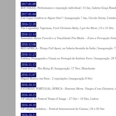
2017-01-09
ROI SOLEIL
, Performance e exposição individual | 13 Jan, Galeria Graça Bran
2017-01-04
Este Lugar Lembra-te Algum Sítio?
| Inauguração 7 Jan, Círculo Sereia, Coimb
2016-12-20
The Legendary Tigerman,
Fuck Christmas Baby, I got the Blues
| 23 e 25 Dez
2016-12-14
Seminário
Harun Farocki e a Visualidade Pós-Media – Entre a Percepção Sinté
2016-12-06
RED AFRICA -
Things Fall Apart
, na Galeria Avenida da Índia | Inauguração:
2016-11-23
Estética, Propaganda e Utopia no Portugal de António Ferro | Inauguração: 26 
2016-11-15
From A to C; This Being B
| Inauguração: 17 Nov, Manchester
2016-11-07
Miguel Branco em Paris - 2 exposições | Inauguração 8 Nov
2016-10-31
ESTÓRIAS: PORTUGAL-ÁFRICA -
Natureza Morta. Visages d’une Dictature
, 
2016-10-25
14ª edição do Festival Temps d´Image - 27 Out > 10 Dez, Lisboa
2016-10-18
14ª edição Doclisboa – Festival Internacional de Cinema | 20 a 30 Out
2016-10-11