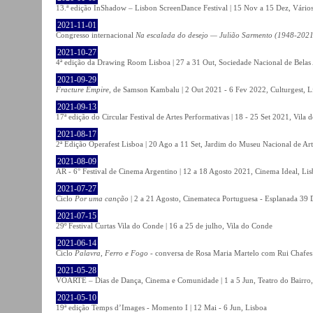
13.ª edição InShadow – Lisbon ScreenDance Festival | 15 Nov a 15 Dez, Vários
2021-11-01
Congresso internacional
Na escalada do desejo — Julião Sarmento (1948-2021
2021-10-27
4ª edição da Drawing Room Lisboa | 27 a 31 Out, Sociedade Nacional de Belas 
2021-09-29
Fracture Empire
, de Samson Kambalu | 2 Out 2021 - 6 Fev 2022, Culturgest, L
2021-09-13
17ª edição do Circular Festival de Artes Performativas | 18 - 25 Set 2021, Vila
2021-08-17
2ª Edição Operafest Lisboa | 20 Ago a 11 Set, Jardim do Museu Nacional de Art
2021-08-09
AR - 6° Festival de Cinema Argentino | 12 a 18 Agosto 2021, Cinema Ideal, Li
2021-07-27
Ciclo
Por uma canção
| 2 a 21 Agosto, Cinemateca Portuguesa - Esplanada 39 
2021-07-15
29º Festival Curtas Vila do Conde | 16 a 25 de julho, Vila do Conde
2021-06-14
Ciclo
Palavra, Ferro e Fogo
- conversa de Rosa Maria Martelo com Rui Chafes |
2021-05-28
VOARTE – Dias de Dança, Cinema e Comunidade | 1 a 5 Jun, Teatro do Bairro,
2021-05-10
19ª edição Temps d’Images - Momento I | 12 Mai - 6 Jun, Lisboa