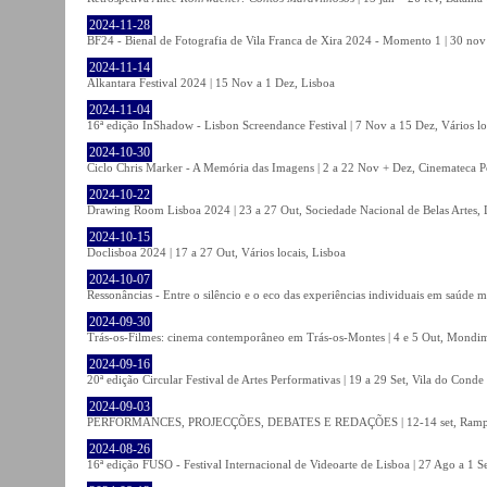
2024-11-28
BF24 - Bienal de Fotografia de Vila Franca de Xira 2024 - Momento 1 | 30 nov 
2024-11-14
Alkantara Festival 2024 | 15 Nov a 1 Dez, Lisboa
2024-11-04
16ª edição InShadow - Lisbon Screendance Festival | 7 Nov a 15 Dez, Vários lo
2024-10-30
Ciclo Chris Marker - A Memória das Imagens | 2 a 22 Nov + Dez, Cinemateca P
2024-10-22
Drawing Room Lisboa 2024 | 23 a 27 Out, Sociedade Nacional de Belas Artes, 
2024-10-15
Doclisboa 2024 | 17 a 27 Out, Vários locais, Lisboa
2024-10-07
Ressonâncias - Entre o silêncio e o eco das experiências individuais em saúde 
2024-09-30
Trás-os-Filmes: cinema contemporâneo em Trás-os-Montes | 4 e 5 Out, Mondi
2024-09-16
20ª edição Circular Festival de Artes Performativas | 19 a 29 Set, Vila do Conde
2024-09-03
PERFORMANCES, PROJECÇÕES, DEBATES E REDAÇÕES | 12-14 set, Rampa
2024-08-26
16ª edição FUSO - Festival Internacional de Videoarte de Lisboa | 27 Ago a 1 Se