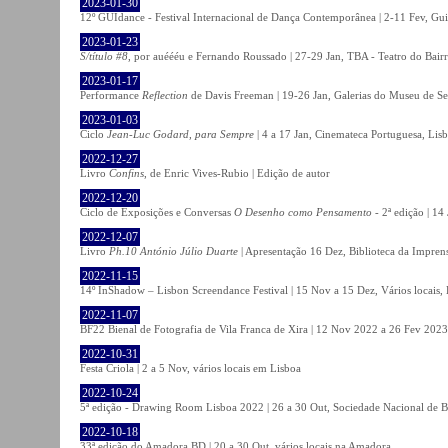
2023-01-30
12º GUIdance - Festival Internacional de Dança Contemporânea | 2-11 Fev, Gu
2023-01-23
S/título #8
, por auéééu e Fernando Roussado | 27-29 Jan, TBA - Teatro do Bair
2023-01-17
Performance
Reflection
de Davis Freeman | 19-26 Jan, Galerias do Museu de Ser
2023-01-03
Ciclo
Jean-Luc Godard, para Sempre
| 4 a 17 Jan, Cinemateca Portuguesa, Lis
2022-12-27
Livro
Confins
, de Enric Vives-Rubio | Edição de autor
2022-12-20
Ciclo de Exposições e Conversas
O Desenho como Pensamento
- 2ª edição | 14
2022-12-07
Livro
Ph.10 António Júlio Duarte
| Apresentação 16 Dez, Biblioteca da Impren
2022-11-15
14º InShadow – Lisbon Screendance Festival | 15 Nov a 15 Dez, Vários locais,
2022-11-07
BF22 Bienal de Fotografia de Vila Franca de Xira | 12 Nov 2022 a 26 Fev 2023, 
2022-10-31
Festa Criola | 2 a 5 Nov, vários locais em Lisboa
2022-10-24
5ª edição - Drawing Room Lisboa 2022 | 26 a 30 Out, Sociedade Nacional de Be
2022-10-18
33ª edição do Amadora BD | 20 a 30 Out, vários locais na Amadora