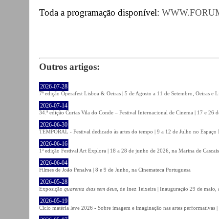
Toda a programação disponível:
WWW.FORU
Outros artigos:
2026-07-28
7ª edição Operafest Lisboa & Oeiras | 5 de Agosto a 11 de Setembro, Oeiras e L
2026-07-14
34.ª edição Curtas Vila do Conde – Festival Internacional de Cinema | 17 e 26 
2026-06-30
TEMPORAL - Festival dedicado às artes do tempo | 9 a 12 de Julho no Espaço
2026-06-16
1ª edição Festival Art Explora | 18 a 28 de junho de 2026, na Marina de Cascais
2026-06-04
Filmes de João Penalva | 8 e 9 de Junho, na Cinemateca Portuguesa
2026-05-28
Exposição
quarenta dias sem deus
, de Inez Teixeira | Inauguração 29 de maio
2026-05-19
Ciclo matéria leve 2026 - Sobre imagem e imaginação nas artes performativas |