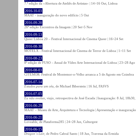
7.ª edição da «Abertura de Ateliês de Artistas» | 14>16 Out, Lisboa
2016-10-03
MAAT - inauguração do novo edifício | 5 Out
2016-09-20
26ª edição Encontros da Imagem | 20 Set>5 Nov
2016-09-13
Queer Lisboa 20 – Festival Internacional de Cinema Queer | 16>24 Set
2016-08-30
MOTELX - Festival Internacional de Cinema de Terror de Lisboa | 1>11 Set
2016-08-23
8ª edição de FUSO – Anual de Vídeo Arte Internacional de Lisboa | 23>28 Ago
2016-08-03
CITEMOR: Festival de Montemor-o-Velho arranca a 5 de Agosto em Coimbra
2016-07-14
Estudos para um céu
, de Michael Biberstein | 16 Jul, FASVS
2016-07-05
Eu não evoluo, viajo
, retrospectiva de José Escada | Inauguração: 8 Jul, 18h3
2016-06-29
MAAT – Museu de Arte, Arquitetura e Tecnologia | Apresentação e inauguração
2016-06-21
Loveable, de Plataforma285 | 24>28 Jun, Culturgest
2016-06-15
Dragon´s Lair
, de Pedro Cabral Santo | 18 Jun, Travessa da Ermida