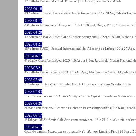
12ª edição Festival Materiais Diversos | 5 a 15 Out, Alcanena e Minde
2023-09-18
19.ª edição Circular Festival de Artes Performativas | 22 a 30 Set, Vila do Conde
2023-09-13
33ª edição Encontros da Imagem | 15 Set a 28 Out, Braga, Porto, Guimarães e 
2023-08-29
4.ª edição da BoCA - Biennial of Contemporary Arts | 2 Set a 15 Out, Lisboa e 
2023-08-21
15ª edição FUSO - Festival Internacional de Videoarte de Lisboa | 22 a 27 Ago, 
2023-08-12
4ª edição Operafest Lisboa 2023 | 18 Ago a 9 Set, Jardim do Museu Nacional de
2023-07-21
45ª edição Festival Citemor | 21 Jul a 12 Ago, Montemor-o-Velho, Figueira da
2023-07-08
31ª edição Curtas Vila do Conde | 8 a 16 Jul, vários locais em Vila do Conde
2023-07-03
Histórias do Cinema : P. Adams Sitney -
Sexo e Espiritualidade na História do
2023-06-26
Semana Internacional Pensar e Celebrar a Festa:
Party Studies
| 3 a 8 Jul, Escol
2023-06-17
1ª Edição DUSK Festival de Arte contemporânea | 18 e 21 Jun, Alentejo e Alga
2023-06-12
Ciclo de cinema
Lançaram-se ao assalto do céu
, por Luciana Fina | 14 Jun a 5