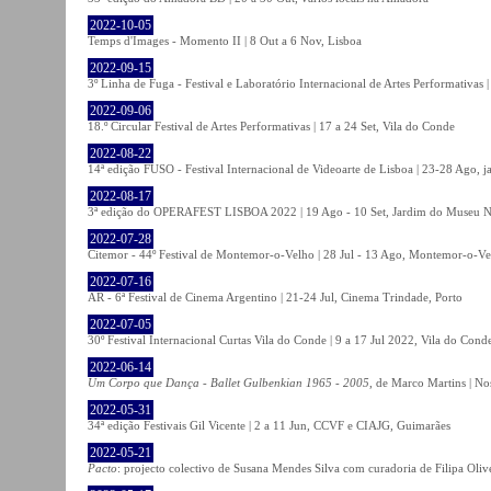
2022-10-05
Temps d'Images - Momento II | 8 Out a 6 Nov, Lisboa
2022-09-15
3º Linha de Fuga - Festival e Laboratório Internacional de Artes Performativas 
2022-09-06
18.º Circular Festival de Artes Performativas | 17 a 24 Set, Vila do Conde
2022-08-22
14ª edição FUSO - Festival Internacional de Videoarte de Lisboa | 23-28 Ago, j
2022-08-17
3ª edição do OPERAFEST LISBOA 2022 | 19 Ago - 10 Set, Jardim do Museu Na
2022-07-28
Citemor - 44º Festival de Montemor-o-Velho | 28 Jul - 13 Ago, Montemor-o-Ve
2022-07-16
AR - 6ª Festival de Cinema Argentino | 21-24 Jul, Cinema Trindade, Porto
2022-07-05
30º Festival Internacional Curtas Vila do Conde | 9 a 17 Jul 2022, Vila do Cond
2022-06-14
Um Corpo que Dança - Ballet Gulbenkian 1965 - 2005
, de Marco Martins | No
2022-05-31
34ª edição Festivais Gil Vicente | 2 a 11 Jun, CCVF e CIAJG, Guimarães
2022-05-21
Pacto
: projecto colectivo de Susana Mendes Silva com curadoria de Filipa Oli