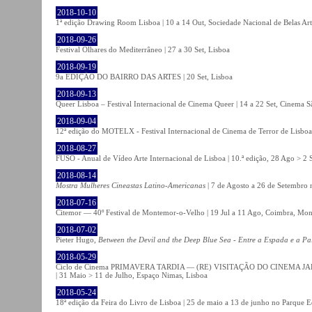
2018-10-10
1ª edição Drawing Room Lisboa | 10 a 14 Out, Sociedade Nacional de Belas Art
2018-09-26
Festival Olhares do Mediterrâneo | 27 a 30 Set, Lisboa
2018-09-19
9a EDIÇÃO DO BAIRRO DAS ARTES | 20 Set, Lisboa
2018-09-13
Queer Lisboa – Festival Internacional de Cinema Queer | 14 a 22 Set, Cinema 
2018-09-04
12ª edição do MOTELX - Festival Internacional de Cinema de Terror de Lisboa 
2018-08-27
FUSO - Anual de Vídeo Arte Internacional de Lisboa | 10.ª edição, 28 Ago > 2 
2018-08-14
Mostra Mulheres Cineastas Latino-Americanas
| 7 de Agosto a 26 de Setembro 
2018-07-16
Citemor — 40º Festival de Montemor-o-Velho | 19 Jul a 11 Ago, Coimbra, Mon
2018-07-02
Pieter Hugo,
Between the Devil and the Deep Blue Sea - Entre a Espada e a Pa
2018-05-29
Ciclo de Cinema PRIMAVERA TARDIA — (RE) VISITAÇÃO DO CINEMA JAPONÊS
| 31 Maio > 11 de Julho, Espaço Nimas, Lisboa
2018-05-24
18ª edição da Feira do Livro de Lisboa | 25 de maio a 13 de junho no Parque 