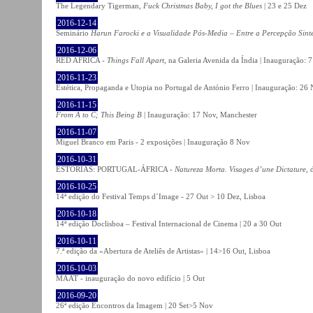
The Legendary Tigerman,
Fuck Christmas Baby, I got the Blues
| 23 e 25 Dez
2016-12-14
Seminário
Harun Farocki e a Visualidade Pós-Media – Entre a Percepção Sinté
2016-12-06
RED AFRICA -
Things Fall Apart
, na Galeria Avenida da Índia | Inauguração:
2016-11-23
Estética, Propaganda e Utopia no Portugal de António Ferro | Inauguração: 26 
2016-11-15
From A to C; This Being B
| Inauguração: 17 Nov, Manchester
2016-11-07
Miguel Branco em Paris - 2 exposições | Inauguração 8 Nov
2016-10-31
ESTÓRIAS: PORTUGAL-ÁFRICA -
Natureza Morta. Visages d’une Dictature
, 
2016-10-25
14ª edição do Festival Temps d´Image - 27 Out > 10 Dez, Lisboa
2016-10-18
14ª edição Doclisboa – Festival Internacional de Cinema | 20 a 30 Out
2016-10-11
7.ª edição da «Abertura de Ateliês de Artistas» | 14>16 Out, Lisboa
2016-10-03
MAAT - inauguração do novo edifício | 5 Out
2016-09-20
26ª edição Encontros da Imagem | 20 Set>5 Nov