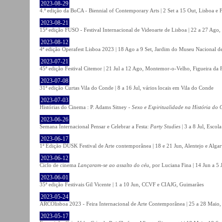
2023-08-29
4.ª edição da BoCA - Biennial of Contemporary Arts | 2 Set a 15 Out, Lisboa e 
2023-08-21
15ª edição FUSO - Festival Internacional de Videoarte de Lisboa | 22 a 27 Ago, 
2023-08-12
4ª edição Operafest Lisboa 2023 | 18 Ago a 9 Set, Jardim do Museu Nacional de
2023-07-21
45ª edição Festival Citemor | 21 Jul a 12 Ago, Montemor-o-Velho, Figueira da
2023-07-08
31ª edição Curtas Vila do Conde | 8 a 16 Jul, vários locais em Vila do Conde
2023-07-03
Histórias do Cinema : P. Adams Sitney -
Sexo e Espiritualidade na História do
2023-06-26
Semana Internacional Pensar e Celebrar a Festa:
Party Studies
| 3 a 8 Jul, Escol
2023-06-17
1ª Edição DUSK Festival de Arte contemporânea | 18 e 21 Jun, Alentejo e Alga
2023-06-12
Ciclo de cinema
Lançaram-se ao assalto do céu
, por Luciana Fina | 14 Jun a 5
2023-06-01
35ª edição Festivais Gil Vicente | 1 a 10 Jun, CCVF e CIAJG, Guimarães
2023-05-24
ARCOlisboa 2023 - Feira Internacional de Arte Contemporânea | 25 a 28 Maio,
2023-05-17