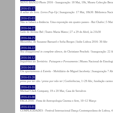
NOVO BANCO Photo 2016 - Inauguração: 18 Mai, 19h, Museu Colecção Bera
2016-05-17
A saltar do livro. Livros Pop-Up
| Inauguração: 17 Mai, 18h30. Biblioteca Naci
2016-05-03
Não te faltará a distância. Uma exposição em quatro passos - Rui Chafes | 5 Mai 
2016-04-27
Gala
de Jérôme Bel | Teatro Maria Matos | 27 a 29 de Abril, às 21h30
2016-04-25
Maxamba
, de Suzanne Barnard e Sofia Borges | Indie Lisboa 2016: 30 Abr
2016-04-22
You disappeared in complete silence
, de Christiane Peschek / Inauguração: 22 
2016-04-12
Inquéritos ao Território: Paisagem e Povoamento
| Museu Nacional de Etnolog
2016-04-05
Um apartamento à Estrela
- Mobiliário de Miguel Jacobetty | Inauguração 7 Abr
2016-03-28
preso por ter cão / preso por não ter
| Conferências, 1>29 Abr, fundação carmo
2016-03-16
Michael Clark Company, 19 e 20 Mar, Casa de Serralves
2016-03-08
FACA 2016 - Festa de Antropologia Cinema e Arte, 10>12 Março
2016-03-01
CUMPLICIDADES - Festival Internacional Dança Contemporânea de Lisboa, 