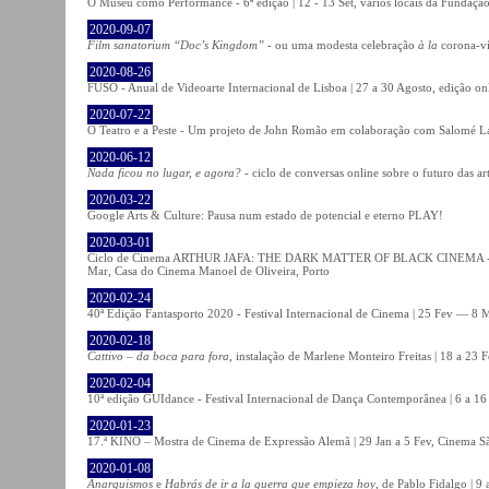
O Museu como Performance - 6ª edição | 12 - 13 Set, vários locais da Fundação
2020-09-07
Film sanatorium “Doc’s Kingdom”
- ou uma modesta celebração
à la
corona-ví
2020-08-26
FUSO - Anual de Videoarte Internacional de Lisboa | 27 a 30 Agosto, edição on
2020-07-22
O Teatro e a Peste - Um projeto de John Romão em colaboração com Salomé La
2020-06-12
Nada ficou no lugar, e agora?
- ciclo de conversas online sobre o futuro das ar
2020-03-22
Google Arts & Culture: Pausa num estado de potencial e eterno PLAY!
2020-03-01
Ciclo de Cinema ARTHUR JAFA: THE DARK MATTER OF BLACK CINEMA - 
Mar, Casa do Cinema Manoel de Oliveira, Porto
2020-02-24
40ª Edição Fantasporto 2020 - Festival Internacional de Cinema | 25 Fev — 8 M
2020-02-18
Cattivo – da boca para fora
, instalação de Marlene Monteiro Freitas | 18 a 23 
2020-02-04
10ª edição GUIdance - Festival Internacional de Dança Contemporânea | 6 a 16
2020-01-23
17.ª KINO – Mostra de Cinema de Expressão Alemã | 29 Jan a 5 Fev, Cinema Sã
2020-01-08
Anarquismos
e
Habrás de ir a la guerra que empieza hoy
, de Pablo Fidalgo | 9 