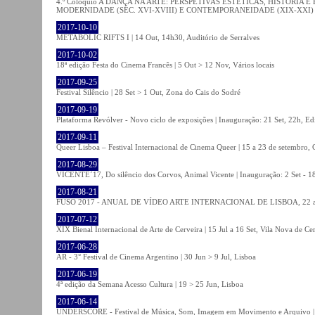
4.º Colóquio A DANÇA NA ARTE: PERSPETIVAS ESTÉTICAS, HISTÓRIA
MODERNIDADE (SÉC. XVI-XVIII) E CONTEMPORANEIDADE (XIX-XXI) | 21 O
2017-10-10
METABOLIC RIFTS I | 14 Out, 14h30, Auditório de Serralves
2017-10-02
18ª edição Festa do Cinema Francês | 5 Out > 12 Nov, Vários locais
2017-09-25
Festival Silêncio | 28 Set > 1 Out, Zona do Cais do Sodré
2017-09-19
Plataforma Revólver - Novo ciclo de exposições | Inauguração: 21 Set, 22h, Edi
2017-09-11
Queer Lisboa – Festival Internacional de Cinema Queer | 15 a 23 de setembro,
2017-08-29
VICENTE´17, Do silêncio dos Corvos, Animal Vicente | Inauguração: 2 Set - 
2017-08-21
FUSO 2017 - ANUAL DE VÍDEO ARTE INTERNACIONAL DE LISBOA, 22 a 
2017-07-12
XIX Bienal Internacional de Arte de Cerveira | 15 Jul a 16 Set, Vila Nova de Ce
2017-06-28
AR - 3° Festival de Cinema Argentino | 30 Jun > 9 Jul, Lisboa
2017-06-19
4ª edição da Semana Acesso Cultura | 19 > 25 Jun, Lisboa
2017-06-14
UNDERSCORE - Festival de Música, Som, Imagem em Movimento e Arquivo | 1