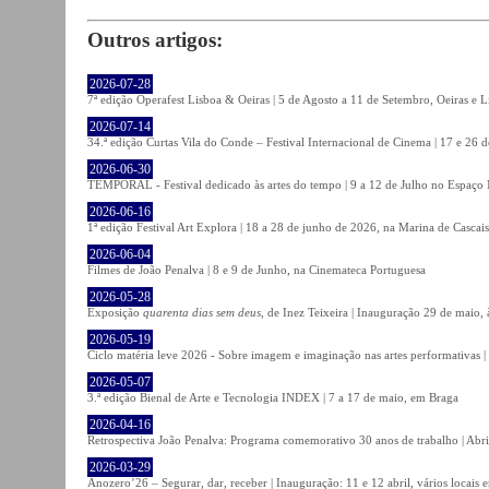
Outros artigos:
2026-07-28
7ª edição Operafest Lisboa & Oeiras | 5 de Agosto a 11 de Setembro, Oeiras e L
2026-07-14
34.ª edição Curtas Vila do Conde – Festival Internacional de Cinema | 17 e 26 
2026-06-30
TEMPORAL - Festival dedicado às artes do tempo | 9 a 12 de Julho no Espaço
2026-06-16
1ª edição Festival Art Explora | 18 a 28 de junho de 2026, na Marina de Cascais
2026-06-04
Filmes de João Penalva | 8 e 9 de Junho, na Cinemateca Portuguesa
2026-05-28
Exposição
quarenta dias sem deus
, de Inez Teixeira | Inauguração 29 de maio
2026-05-19
Ciclo matéria leve 2026 - Sobre imagem e imaginação nas artes performativas |
2026-05-07
3.ª edição Bienal de Arte e Tecnologia INDEX | 7 a 17 de maio, em Braga
2026-04-16
Retrospectiva João Penalva: Programa comemorativo 30 anos de trabalho | Abri
2026-03-29
Anozero’26 – Segurar, dar, receber | Inauguração: 11 e 12 abril, vários locais