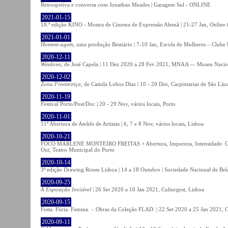
Retrospetiva e conversa com Jonathan Meades | Garagem Sul - ONLINE
2021-01-15
18.ª edição KINO - Mostra de Cinema de Expressão Alemã | 21-27 Jan, Online (
2021-01-01
Homem-agem
, uma produção Bestiário | 7-10 Jan, Escola de Mulheres – Clube 
2020-12-11
Windows
, de José Capela | 11 Dez 2020 a 28 Fev 2021, MNAA — Museu Nacion
2020-12-02
Zona Fronteiriça
, de Camila Lobos Díaz | 10 - 20 Dez, Carpintarias de São Láz
2020-11-19
Festival Porto/Post/Doc | 20 - 29 Nov, vários locais, Porto
2020-11-01
11ª Abertura de Ateliês de Artistas | 6, 7 e 8 Nov, vários locais, Lisboa
2020-10-21
FOCO MARLENE MONTEIRO FREITAS + Abertura, Impureza, Intensidade. Olhare
Out, Teatro Municipal do Porto
2020-10-14
3ª edição Drawing Room Lisboa | 14 a 18 Outubro | Sociedade Nacional de Bela
2020-09-25
A Exposição Invisível
| 26 Set 2020 a 10 Jan 2021, Culturgest, Lisboa
2020-09-15
Festa. Fúria. Femina. – Obras da Coleção FLAD. | 22 Set 2020 a 25 Jan 2021, C
2020-09-11