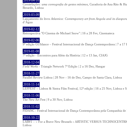
2019-04-10
Constelações: uma coreografia de gestos mínimos
, Curadoria de Ana Rito & Hu
Berardo, Lisboa
2019-03-09
Lançamento do livro
Atlantica: Contemporary art from Angola and its diaspor
d’Água
2019-02-12
Retrospectiva "O Cinema de Michael Snow" | 16 a 28 Fev, Cinemateca
2019-02-06
9ª edição GUIdance – Festival Internacional de Dança Contemporânea | 7 a 17
2019-01-08
7ª edição - Encontros para Além da História | 12 e 13 Jan, CIAJG
2018-12-04
Field Works
- Triangle Network 7ª Edição | 2 a 16 Dez, Hangar
2018-11-27
Parallel Review Lisboa | 28 Nov - 16 de Dez, Campo de Santa Clara, Lisboa
2018-11-14
LEFFEST – Lisbon & Sintra Film Festival, 12ª edição | 16 a 25 Nov, Lisboa e S
2018-11-06
The New Art Fest | 9 a 30 Nov, Lisboa
2018-11-02
FIDANC - Festival Internacional de Dança Contemporânea pela Companhia de
2018-10-22
LAB#1 – « For a Brave New Brussels » ARTISTIC VERSUS TECHNOCENTRI
Lisboa