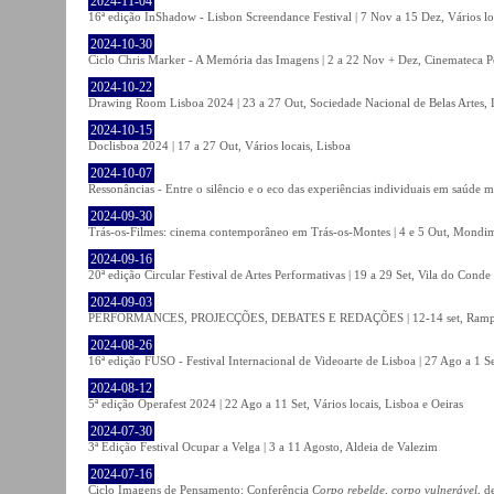
2024-11-04
16ª edição InShadow - Lisbon Screendance Festival | 7 Nov a 15 Dez, Vários lo
2024-10-30
Ciclo Chris Marker - A Memória das Imagens | 2 a 22 Nov + Dez, Cinemateca P
2024-10-22
Drawing Room Lisboa 2024 | 23 a 27 Out, Sociedade Nacional de Belas Artes, 
2024-10-15
Doclisboa 2024 | 17 a 27 Out, Vários locais, Lisboa
2024-10-07
Ressonâncias - Entre o silêncio e o eco das experiências individuais em saúde 
2024-09-30
Trás-os-Filmes: cinema contemporâneo em Trás-os-Montes | 4 e 5 Out, Mondi
2024-09-16
20ª edição Circular Festival de Artes Performativas | 19 a 29 Set, Vila do Conde
2024-09-03
PERFORMANCES, PROJECÇÕES, DEBATES E REDAÇÕES | 12-14 set, Rampa
2024-08-26
16ª edição FUSO - Festival Internacional de Videoarte de Lisboa | 27 Ago a 1 Se
2024-08-12
5ª edição Operafest 2024 | 22 Ago a 11 Set, Vários locais, Lisboa e Oeiras
2024-07-30
3ª Edição Festival Ocupar a Velga | 3 a 11 Agosto, Aldeia de Valezim
2024-07-16
Ciclo Imagens de Pensamento: Conferência
Corpo rebelde, corpo vulnerável
, d