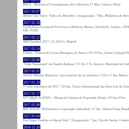
2017-03-15
BoCA – Biennial of Contemporary Arts | Abertura 17 Mar, Lisboa e Porto
2017-03-07
Álvaro Siza Vieira: Visões da Alhambra
| Inauguração 7 Mar, Biblioteca de Serr
2017-02-28
Conferência
Curatorial Practices at Moderna Museet, Stockholm, Sweden, 1956-
18h, FCSH
2017-02-21
ARCOmadrid 2017 | 22-26 Fev, Madrid
2017-02-14
Córtex – Festival de Curtas Metragens de Sintra | 16>19 Fev, Centro Cultural O
2017-02-08
"Visão Yanomami" de Claudia Andujar | 11 Fev 17h, Arquivo Municipal de Lisb
2017-01-31
José de Almada Negreiros: uma maneira de ser moderno
| 3 Fev>5 Jun, Museu 
2017-01-24
1º ciclo expositivo de 2017 | 28 Jan, Centro Internacional das Artes José de Gu
2017-01-17
14.ª edição da KINO – Mostra de Cinema de Expressão Alemã | 19 Jan-3 Fev
2017-01-09
ROI SOLEIL
, Performance e exposição individual | 13 Jan, Galeria Graça Bran
2017-01-04
Este Lugar Lembra-te Algum Sítio?
| Inauguração 7 Jan, Círculo Sereia, Coimb
2016-12-20