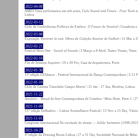
2022-04-08
AIRES
Uma performance em três actos, Ciclo
Sound and Future - Four Tools t
Lisboa
2022-03-12
Ciclo de Conferências
Políticas da Estética: O Futuro do Sensível
| Curadoria e
2022-03-08
Exposição
Traverser la nuit. Obras da Coleção Antoine de Galbert
| 12 Mar a 2
2022-02-21
Festival
Hans Otte : Sound of Sounds
| 3 Março a 8 Abril, Teatro Viriato, Viseu.
2022-02-16
Fim de Semana Inquieto
| 19 e 20 Fev, Casa da Arquitectura, Porto
2022-01-30
11ª edição GUIdance - Festival Internacional de Dança Contemporânea | 3-12 Fe
2022-01-19
Ciclo de Cinema 'Cineclube Campo Aberto' | 21 Jan - 27 Jun, Brotéria, Lisboa
2021-11-22
Anozero – Bienal de Arte Contemporânea de Coimbra /
Meia-Noite
. Parte 1 | 
2021-11-09
13.ª edição InShadow – Lisbon ScreenDance Festival | 15 Nov a 15 Dez, Vários
2021-11-01
Congresso internacional
Na escalada do desejo — Julião Sarmento (1948-2021
2021-10-27
4ª edição da Drawing Room Lisboa | 27 a 31 Out, Sociedade Nacional de Belas 