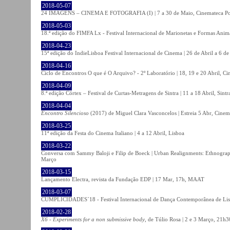
2018-05-07
24 IMAGENS – CINEMA E FOTOGRAFIA (I) | 7 a 30 de Maio, Cinemateca Po
2018-05-03
18.ª edição do FIMFA Lx - Festival Internacional de Marionetas e Formas Anim
2018-04-23
15ª edição do IndieLisboa Festival Internacional de Cinema | 26 de Abril a 6 d
2018-04-16
Ciclo de Encontros O que é O Arquivo? - 2º Laboratório | 18, 19 e 20 Abril, C
2018-04-09
8.ª edição Córtex – Festival de Curtas-Metragens de Sintra | 11 a 18 Abril, Sintr
2018-04-04
Encontro Silencioso
(2017) de Miguel Clara Vasconcelos | Estreia 5 Abr, Cinem
2018-03-25
11ª edição da Festa do Cinema Italiano | 4 a 12 Abril, Lisboa
2018-03-22
Conversa com Sammy Baloji e Filip de Boeck | Urban Realignments: Ethnographi
Março
2018-03-15
Lançamento Electra, revista da Fundação EDP | 17 Mar, 17h, MAAT
2018-03-07
CUMPLICIDADES´18 - Festival Internacional de Dança Contemporânea de Lisb
2018-02-28
X6 - Experiments for a non submissive body
, de Túlio Rosa | 2 e 3 Março, 21h3