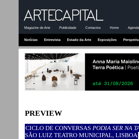
Magazine de Arte
Publicidade
Contactos
Home
Agenda-
Notícias
Entrevista
Estado da Arte
Exposições
Perspetiv
PREVIEW
CICLO DE CONVERSAS
PODIA SER NA T
SÃO LUIZ TEATRO MUNICIPAL, LISBOA