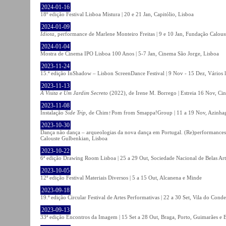
2024-01-16
18º edição Festival Lisboa Mistura | 20 e 21 Jan, Capitólio, Lisboa
2024-01-09
Idiota
, performance de Marlene Monteiro Freitas | 9 e 10 Jan, Fundação Calou
2024-01-04
Mostra de Cinema IPO Lisboa 100 Anos | 5-7 Jan, Cinema São Jorge, Lisboa
2023-11-24
15.ª edição InShadow – Lisbon ScreenDance Festival | 9 Nov - 15 Dez, Vários l
2023-11-13
A Visita e Um Jardim Secreto
(2022), de Irene M. Borrego | Estreia 16 Nov, Ci
2023-11-08
Instalação
Side Trip
, de Chim↑Pom from Smappa!Group | 11 a 19 Nov, Azinhaga
2023-10-30
Dança não dança – arqueologias da nova dança em Portugal. (Re)performances,
Calouste Gulbenkian, Lisboa
2023-10-22
6ª edição Drawing Room Lisboa | 25 a 29 Out, Sociedade Nacional de Belas Art
2023-10-05
12ª edição Festival Materiais Diversos | 5 a 15 Out, Alcanena e Minde
2023-09-18
19.ª edição Circular Festival de Artes Performativas | 22 a 30 Set, Vila do Conde
2023-09-13
33ª edição Encontros da Imagem | 15 Set a 28 Out, Braga, Porto, Guimarães e 