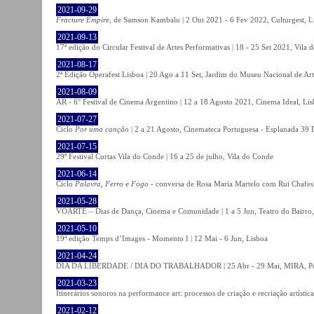
2021-09-29
Fracture Empire
, de Samson Kambalu | 2 Out 2021 - 6 Fev 2022, Culturgest, L
2021-09-13
17ª edição do Circular Festival de Artes Performativas | 18 - 25 Set 2021, Vila
2021-08-17
2ª Edição Operafest Lisboa | 20 Ago a 11 Set, Jardim do Museu Nacional de Art
2021-08-09
AR - 6° Festival de Cinema Argentino | 12 a 18 Agosto 2021, Cinema Ideal, Li
2021-07-27
Ciclo
Por uma canção
| 2 a 21 Agosto, Cinemateca Portuguesa - Esplanada 39 
2021-07-15
29º Festival Curtas Vila do Conde | 16 a 25 de julho, Vila do Conde
2021-06-14
Ciclo
Palavra, Ferro e Fogo
- conversa de Rosa Maria Martelo com Rui Chafes |
2021-05-28
VOARTE – Dias de Dança, Cinema e Comunidade | 1 a 5 Jun, Teatro do Bairro,
2021-05-10
19ª edição Temps d’Images - Momento I | 12 Mai - 6 Jun, Lisboa
2021-04-24
DIA DA LIBERDADE / DIA DO TRABALHADOR | 25 Abr - 29 Mai, MIRA, P
2021-03-23
Itinerários sonoros na performance art: processos de criação e recriação artíst
2021-02-12