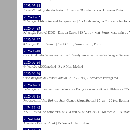
2025-05-14
Bienal'25 Fotografia do Porto | 15 maio a 29 junho, Vários locais no Porto
2025-05-02
22ª edição Lisbon Art and Antiques Fair | 9 a 17 de maio, na Cordoaria Naciona
2025-04-23
9.ª edição Festival DDD - Dias da Dança | 23 Abr a 4 Mai, Porto, Matosinhos e
2025-03-27
8.ª edição Porto Femme | 7 a 13 Abril, Vários locais, Porto
2025-03-10
Ciclo
O Mundo Secreto de Serguei Paradjanov
- Retrospectiva integral Sergu
2025-02-26
44ª edição ARCOmadrid | 5 a 9 Mar, Madrid
2025-02-20
Ciclo
Imagens de Javier Codesal
| 21 e 22 Fev, Cinemateca Portuguesa
2025-02-05
14ª edição do Festival Internacional de Dança Contemporânea GUIdance 2025 |
2025-01-15
Retrospetiva
Alice Rohrwacher: Contos Maravilhosos
| 15 jan – 26 fev, Batalh
2024-11-28
BF24 - Bienal de Fotografia de Vila Franca de Xira 2024 - Momento 1 | 30 nov 
2024-11-14
Alkantara Festival 2024 | 15 Nov a 1 Dez, Lisboa