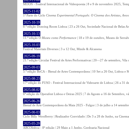
MOON - Festival Internacional de Videopoesia | 8 e 9 de novembro 2025, Temp
2025-11-02
1ª Parte do Ciclo
Cinema Experimental Português: O Cinema dos Artistas, Anos
2025-10-19
8.ª edição Drawing Room Lisboa | 23 a 26 Out, Sociedade Nacional de Belas Ar
2025-10-13
11.ª edição
O Museu como Performance
| 18 e 19 de outubro, Museu de Serral
2025-10-03
Festival Materiais Diversos | 3 a 12 Out, Minde & Alcanena
2025-09-19
21.ª edição Circular Festival de Artes Performativas | 20—27 de setembro, Vila
2025-09-03
5.ª edição BoCA – Bienal de Artes Contemporânea | 10 Set a 26 Out, Lisboa e 
2025-08-23
17ª edição do FUSO - Festival Internacional de Videoarte de Lisboa | 26 a 31 d
2025-08-02
6ª edição do Operafest Lisboa e Oeiras 2025 | 7 de Agosto a 16 de Setembro, vá
2025-06-26
Bienal de Arte Contemporânea da Maia 2025 - Fulgor | 3 de julho a 14 setemb
2025-06-03
Ciclo Billy Woodberry | Realizador Convidado | De 3 a 28 de Junho, na Cinema
2025-05-29
ARCOlisboa - 8ª edição | 29 Maio a 1 Junho, Cordoaria Nacional