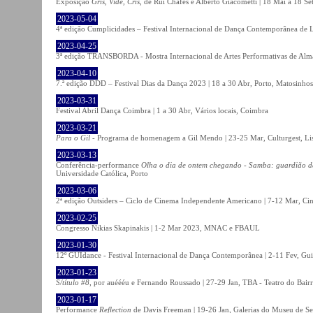
Exposição
Gris, Vide, Cris
, de Rui Chafes e Alberto Giacometti | 18 Mai a 18 S
2023-05-04
4ª edição Cumplicidades – Festival Internacional de Dança Contemporânea de L
2023-04-25
3ª edição TRANSBORDA - Mostra Internacional de Artes Performativas de Alma
2023-04-10
7.ª edição DDD – Festival Dias da Dança 2023 | 18 a 30 Abr, Porto, Matosinhos
2023-03-31
Festival Abril Dança Coimbra | 1 a 30 Abr, Vários locais, Coimbra
2023-03-21
Para o Gil
- Programa de homenagem a Gil Mendo | 23-25 Mar, Culturgest, Li
2023-03-13
Conferência-performance
Olha o dia de ontem chegando - Samba: guardião 
Universidade Católica, Porto
2023-03-06
2ª edição Outsiders – Ciclo de Cinema Independente Americano | 7-12 Mar, C
2023-02-25
Congresso Nikias Skapinakis | 1-2 Mar 2023, MNAC e FBAUL
2023-01-30
12º GUIdance - Festival Internacional de Dança Contemporânea | 2-11 Fev, Gu
2023-01-23
S/título #8
, por auéééu e Fernando Roussado | 27-29 Jan, TBA - Teatro do Bair
2023-01-17
Performance
Reflection
de Davis Freeman | 19-26 Jan, Galerias do Museu de Ser