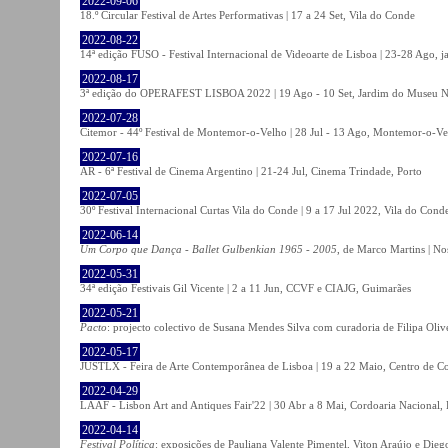
2022-09-06
18.º Circular Festival de Artes Performativas | 17 a 24 Set, Vila do Conde
2022-08-22
14ª edição FUSO - Festival Internacional de Videoarte de Lisboa | 23-28 Ago, j
2022-08-17
3ª edição do OPERAFEST LISBOA 2022 | 19 Ago - 10 Set, Jardim do Museu Na
2022-07-28
Citemor - 44º Festival de Montemor-o-Velho | 28 Jul - 13 Ago, Montemor-o-Ve
2022-07-16
AR - 6ª Festival de Cinema Argentino | 21-24 Jul, Cinema Trindade, Porto
2022-07-05
30º Festival Internacional Curtas Vila do Conde | 9 a 17 Jul 2022, Vila do Cond
2022-06-14
Um Corpo que Dança - Ballet Gulbenkian 1965 - 2005
, de Marco Martins | No
2022-05-31
34ª edição Festivais Gil Vicente | 2 a 11 Jun, CCVF e CIAJG, Guimarães
2022-05-21
Pacto
: projecto colectivo de Susana Mendes Silva com curadoria de Filipa Oli
2022-05-17
JUSTLX - Feira de Arte Contemporânea de Lisboa | 19 a 22 Maio, Centro de C
2022-04-29
LAAF - Lisbon Art and Antiques Fair'22 | 30 Abr a 8 Mai, Cordoaria Nacional,
2022-04-14
Festival Política
: exposições de Pauliana Valente Pimentel, Viton Araújo e Die