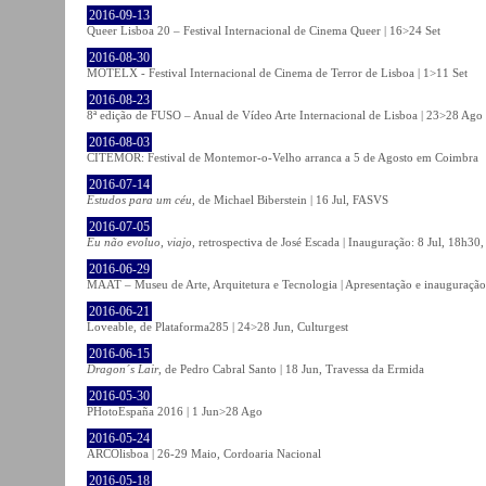
2016-09-13
Queer Lisboa 20 – Festival Internacional de Cinema Queer | 16>24 Set
2016-08-30
MOTELX - Festival Internacional de Cinema de Terror de Lisboa | 1>11 Set
2016-08-23
8ª edição de FUSO – Anual de Vídeo Arte Internacional de Lisboa | 23>28 Ago
2016-08-03
CITEMOR: Festival de Montemor-o-Velho arranca a 5 de Agosto em Coimbra
2016-07-14
Estudos para um céu
, de Michael Biberstein | 16 Jul, FASVS
2016-07-05
Eu não evoluo, viajo
, retrospectiva de José Escada | Inauguração: 8 Jul, 18h3
2016-06-29
MAAT – Museu de Arte, Arquitetura e Tecnologia | Apresentação e inauguração
2016-06-21
Loveable, de Plataforma285 | 24>28 Jun, Culturgest
2016-06-15
Dragon´s Lair
, de Pedro Cabral Santo | 18 Jun, Travessa da Ermida
2016-05-30
PHotoEspaña 2016 | 1 Jun>28 Ago
2016-05-24
ARCOlisboa | 26-29 Maio, Cordoaria Nacional
2016-05-18