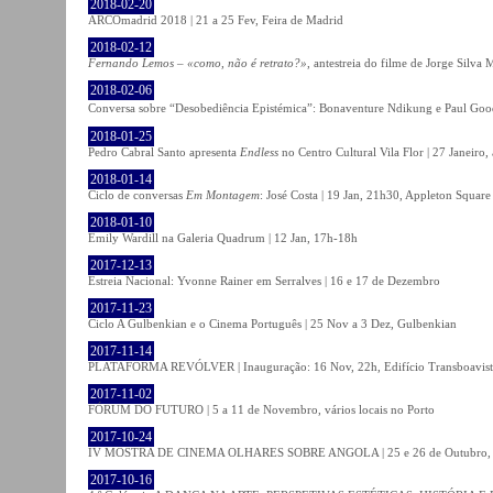
2018-02-20
ARCOmadrid 2018 | 21 a 25 Fev, Feira de Madrid
2018-02-12
Fernando Lemos – «como, não é retrato?»
, antestreia do filme de Jorge Silv
2018-02-06
Conversa sobre “Desobediência Epistémica”: Bonaventure Ndikung e Paul G
2018-01-25
Pedro Cabral Santo apresenta
Endless
no Centro Cultural Vila Flor | 27 Janeiro,
2018-01-14
Ciclo de conversas
Em Montagem
: José Costa | 19 Jan, 21h30, Appleton Square
2018-01-10
Emily Wardill na Galeria Quadrum | 12 Jan, 17h-18h
2017-12-13
Estreia Nacional: Yvonne Rainer em Serralves | 16 e 17 de Dezembro
2017-11-23
Ciclo A Gulbenkian e o Cinema Português | 25 Nov a 3 Dez, Gulbenkian
2017-11-14
PLATAFORMA REVÓLVER | Inauguração: 16 Nov, 22h, Edifício Transboavista
2017-11-02
FÓRUM DO FUTURO | 5 a 11 de Novembro, vários locais no Porto
2017-10-24
IV MOSTRA DE CINEMA OLHARES SOBRE ANGOLA | 25 e 26 de Outubro
2017-10-16