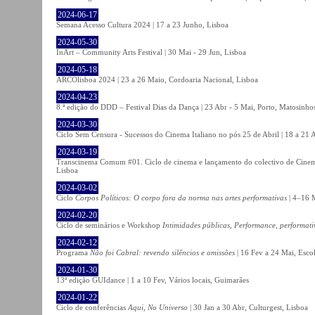
2024-06-17
Semana Acesso Cultura 2024 | 17 a 23 Junho, Lisboa
2024-05-30
InArt – Community Arts Festival | 30 Mai - 29 Jun, Lisboa
2024-05-18
ARCOlisboa 2024 | 23 a 26 Maio, Cordoaria Nacional, Lisboa
2024-04-23
8.ª edição do DDD – Festival Dias da Dança | 23 Abr - 5 Mai, Porto, Matosinho
2024-03-30
Ciclo Sem Censura - Sucessos do Cinema Italiano no pós 25 de Abril | 18 a 21
2024-03-19
Transcinema Comum #01. Ciclo de cinema e lançamento do colectivo de Cine
Lisboa
2024-03-02
Ciclo
Corpos Políticos: O corpo fora da norma nas artes performativas
| 4–16 M
2024-02-20
Ciclo de seminários e Workshop
Intimidades públicas, Performance, performati
2024-02-12
Programa
Não foi Cabral: revendo silêncios e omissões
| 16 Fev a 24 Mai, Escol
2024-01-30
13ª edição GUIdance | 1 a 10 Fev, Vários locais, Guimarães
2024-01-22
Ciclo de conferências
Aqui, No Universo
| 30 Jan a 30 Abr, Culturgest, Lisboa