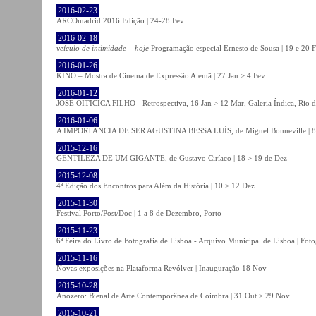
2016-02-23
ARCOmadrid 2016 Edição | 24-28 Fev
2016-02-18
veículo de intimidade – hoje
Programação especial Ernesto de Sousa | 19 e 20 
2016-01-26
KINO – Mostra de Cinema de Expressão Alemã | 27 Jan > 4 Fev
2016-01-12
JOSÉ OITICICA FILHO - Retrospectiva, 16 Jan > 12 Mar, Galeria Índica, Rio d
2016-01-06
A IMPORTÂNCIA DE SER AGUSTINA BESSA LUÍS, de Miguel Bonneville | 8>1
2015-12-16
GENTILEZA DE UM GIGANTE, de Gustavo Ciríaco | 18 > 19 de Dez
2015-12-08
4ª Edição dos Encontros para Além da História | 10 > 12 Dez
2015-11-30
Festival Porto/Post/Doc | 1 a 8 de Dezembro, Porto
2015-11-23
6ª Feira do Livro de Fotografia de Lisboa - Arquivo Municipal de Lisboa | Fot
2015-11-16
Novas exposições na Plataforma Revólver | Inauguração 18 Nov
2015-10-28
Anozero: Bienal de Arte Contemporânea de Coimbra | 31 Out > 29 Nov
2015-10-21