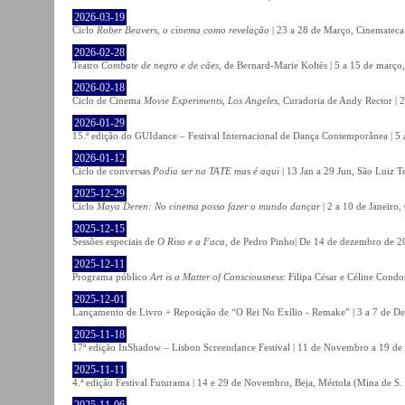
2026-03-19
Ciclo
Rober Beavers, o cinema como revelação
| 23 a 28 de Março, Cinemateca
2026-02-28
Teatro
Combate de negro e de cães
, de Bernard-Marie Koltès | 5 a 15 de março,
2026-02-18
Ciclo de Cinema
Movie Experiments, Los Angeles
, Curadoria de Andy Rector | 2
2026-01-29
15.ª edição do GUIdance – Festival Internacional de Dança Contemporânea | 5 
2026-01-12
Ciclo de conversas
Podia ser na TATE mas é aqui
| 13 Jan a 29 Jun, São Luiz T
2025-12-29
Ciclo
Maya Deren: No cinema posso fazer o mundo dançar
| 2 a 10 de Janeiro
2025-12-15
Sessões especiais de
O Riso e a Faca
, de Pedro Pinho| De 14 de dezembro de 20
2025-12-11
Programa público
Art is a Matter of Consciousness
: Filipa César e Céline Cond
2025-12-01
Lançamento de Livro + Reposição de “O Rei No Exílio - Remake” | 3 a 7 de D
2025-11-18
17ª edição InShadow – Lisbon Screendance Festival | 11 de Novembro a 19 de
2025-11-11
4.ª edição Festival Futurama | 14 e 29 de Novembro, Beja, Mértola (Mina de S
2025-11-06