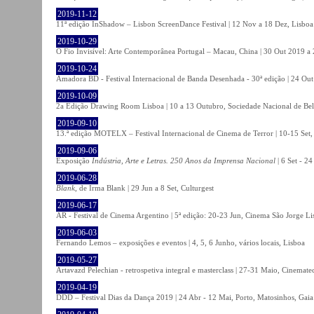
2019-11-12
11ª edição InShadow – Lisbon ScreenDance Festival | 12 Nov a 18 Dez, Lisboa
2019-10-29
O Fio Invisível: Arte Contemporânea Portugal – Macau, China | 30 Out 2019 
2019-10-24
Amadora BD - Festival Internacional de Banda Desenhada - 30ª edição | 24 Ou
2019-10-09
2a Edição Drawing Room Lisboa | 10 a 13 Outubro, Sociedade Nacional de Bel
2019-09-10
13.ª edição MOTELX – Festival Internacional de Cinema de Terror | 10-15 Set,
2019-09-06
Exposição
Indústria, Arte e Letras. 250 Anos da Imprensa Nacional
| 6 Set - 2
2019-06-28
Blank
, de Irma Blank | 29 Jun a 8 Set, Culturgest
2019-06-17
AR - Festival de Cinema Argentino | 5ª edição: 20-23 Jun, Cinema São Jorge Li
2019-06-03
Fernando Lemos – exposições e eventos | 4, 5, 6 Junho, vários locais, Lisboa
2019-05-27
Artavazd Pelechian - retrospetiva integral e masterclass | 27-31 Maio, Cinemat
2019-04-19
DDD – Festival Dias da Dança 2019 | 24 Abr - 12 Mai, Porto, Matosinhos, Gaia