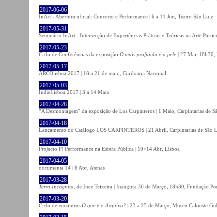
2017-06-06
InArt - Abertura oficial: Concerto e Performance | 6 a 11 Jun, Teatro São Luiz
2017-05-31
Seminário InArt - Intersecção de Experiências Práticas e Teóricas na Arte Part
2017-05-23
Ciclo de Conferências da exposição
O mais profundo é a pele
| 27 Mai, 18h30, 
2017-05-17
ARCOlisboa 2017 | 18 a 21 de maio, Cordoaria Nacional
2017-05-03
IndieLisboa 2017 | 3 a 14 Maio
2017-04-28
“A Desmontagem” da exposição de Los Carpinteros | 1 Maio, Carpintarias de S
2017-04-18
Lançamento do Catálogo LOS CARPINTEROS | 21 Abril, Carpintarias de São 
2017-04-10
Projecto P! Performance na Esfera Pública | 10>14 Abr, Lisboa
2017-04-05
documenta 14 | 8 Abr, Atenas
2017-03-28
Terra Incógnita
, de Inez Teixeira | Inaugura 30 de Março, 18h30, Fundação P
2017-03-20
Ciclo de encontros
O que é o Arquivo?
| 23 a 25 de Março, Museu Calouste Gu