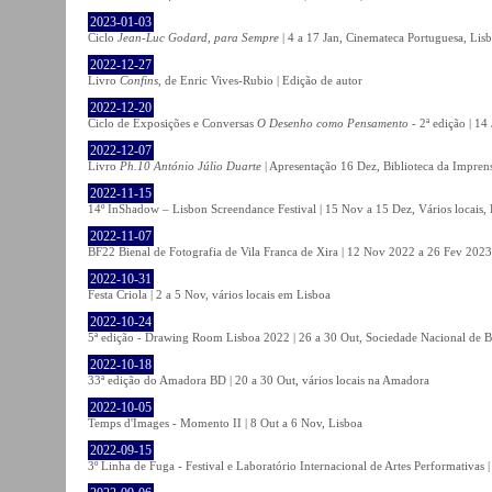
2023-01-03
Ciclo
Jean-Luc Godard, para Sempre
| 4 a 17 Jan, Cinemateca Portuguesa, Lis
2022-12-27
Livro
Confins
, de Enric Vives-Rubio | Edição de autor
2022-12-20
Ciclo de Exposições e Conversas
O Desenho como Pensamento
- 2ª edição | 14
2022-12-07
Livro
Ph.10 António Júlio Duarte
| Apresentação 16 Dez, Biblioteca da Impren
2022-11-15
14º InShadow – Lisbon Screendance Festival | 15 Nov a 15 Dez, Vários locais,
2022-11-07
BF22 Bienal de Fotografia de Vila Franca de Xira | 12 Nov 2022 a 26 Fev 2023, 
2022-10-31
Festa Criola | 2 a 5 Nov, vários locais em Lisboa
2022-10-24
5ª edição - Drawing Room Lisboa 2022 | 26 a 30 Out, Sociedade Nacional de Be
2022-10-18
33ª edição do Amadora BD | 20 a 30 Out, vários locais na Amadora
2022-10-05
Temps d'Images - Momento II | 8 Out a 6 Nov, Lisboa
2022-09-15
3º Linha de Fuga - Festival e Laboratório Internacional de Artes Performativas 