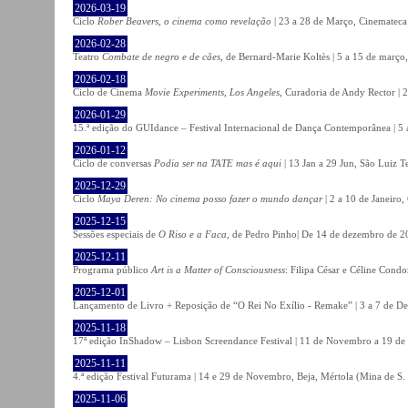
2026-03-19
Ciclo
Rober Beavers, o cinema como revelação
| 23 a 28 de Março, Cinemateca
2026-02-28
Teatro
Combate de negro e de cães
, de Bernard-Marie Koltès | 5 a 15 de março,
2026-02-18
Ciclo de Cinema
Movie Experiments, Los Angeles
, Curadoria de Andy Rector | 2
2026-01-29
15.ª edição do GUIdance – Festival Internacional de Dança Contemporânea | 5 
2026-01-12
Ciclo de conversas
Podia ser na TATE mas é aqui
| 13 Jan a 29 Jun, São Luiz T
2025-12-29
Ciclo
Maya Deren: No cinema posso fazer o mundo dançar
| 2 a 10 de Janeiro
2025-12-15
Sessões especiais de
O Riso e a Faca
, de Pedro Pinho| De 14 de dezembro de 20
2025-12-11
Programa público
Art is a Matter of Consciousness
: Filipa César e Céline Cond
2025-12-01
Lançamento de Livro + Reposição de “O Rei No Exílio - Remake” | 3 a 7 de D
2025-11-18
17ª edição InShadow – Lisbon Screendance Festival | 11 de Novembro a 19 de
2025-11-11
4.ª edição Festival Futurama | 14 e 29 de Novembro, Beja, Mértola (Mina de S
2025-11-06