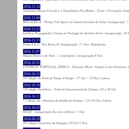
2016-12-14
Seminário
Harun Farocki e a Visualidade Pós-Media – Entre a Percepção Sinté
2016-12-06
RED AFRICA -
Things Fall Apart
, na Galeria Avenida da Índia | Inauguração:
2016-11-23
Estética, Propaganda e Utopia no Portugal de António Ferro | Inauguração: 26 
2016-11-15
From A to C; This Being B
| Inauguração: 17 Nov, Manchester
2016-11-07
Miguel Branco em Paris - 2 exposições | Inauguração 8 Nov
2016-10-31
ESTÓRIAS: PORTUGAL-ÁFRICA -
Natureza Morta. Visages d’une Dictature
, 
2016-10-25
14ª edição do Festival Temps d´Image - 27 Out > 10 Dez, Lisboa
2016-10-18
14ª edição Doclisboa – Festival Internacional de Cinema | 20 a 30 Out
2016-10-11
7.ª edição da «Abertura de Ateliês de Artistas» | 14>16 Out, Lisboa
2016-10-03
MAAT - inauguração do novo edifício | 5 Out
2016-09-20
26ª edição Encontros da Imagem | 20 Set>5 Nov