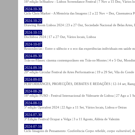
16ª edição InShadow - Lisbon Screendance Festival | 7 Nov a 15 Dez, Vários lo
2024-10-30
Ciclo Chris Marker - A Memória das Imagens | 2 a 22 Nov + Dez, Cinemateca P
2024-10-22
Drawing Room Lisboa 2024 | 23 a 27 Out, Sociedade Nacional de Belas Artes, 
2024-10-15
Doclisboa 2024 | 17 a 27 Out, Vários locais, Lisboa
2024-10-07
Ressonâncias - Entre o silêncio e o eco das experiências individuais em saúde 
2024-09-30
Trás-os-Filmes: cinema contemporâneo em Trás-os-Montes | 4 e 5 Out, Mondi
2024-09-16
20ª edição Circular Festival de Artes Performativas | 19 a 29 Set, Vila do Conde
2024-09-03
PERFORMANCES, PROJECÇÕES, DEBATES E REDAÇÕES | 12-14 set, Rampa
2024-08-26
16ª edição FUSO - Festival Internacional de Videoarte de Lisboa | 27 Ago a 1 Se
2024-08-12
5ª edição Operafest 2024 | 22 Ago a 11 Set, Vários locais, Lisboa e Oeiras
2024-07-30
3ª Edição Festival Ocupar a Velga | 3 a 11 Agosto, Aldeia de Valezim
2024-07-16
Ciclo Imagens de Pensamento: Conferência
Corpo rebelde, corpo vulnerável
, d