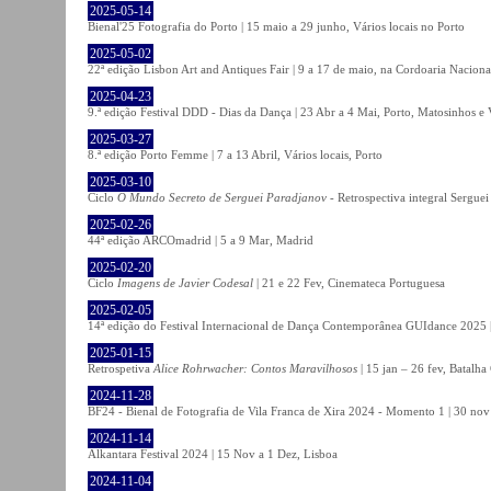
2025-05-14
Bienal'25 Fotografia do Porto | 15 maio a 29 junho, Vários locais no Porto
2025-05-02
22ª edição Lisbon Art and Antiques Fair | 9 a 17 de maio, na Cordoaria Naciona
2025-04-23
9.ª edição Festival DDD - Dias da Dança | 23 Abr a 4 Mai, Porto, Matosinhos e
2025-03-27
8.ª edição Porto Femme | 7 a 13 Abril, Vários locais, Porto
2025-03-10
Ciclo
O Mundo Secreto de Serguei Paradjanov
- Retrospectiva integral Sergu
2025-02-26
44ª edição ARCOmadrid | 5 a 9 Mar, Madrid
2025-02-20
Ciclo
Imagens de Javier Codesal
| 21 e 22 Fev, Cinemateca Portuguesa
2025-02-05
14ª edição do Festival Internacional de Dança Contemporânea GUIdance 2025 |
2025-01-15
Retrospetiva
Alice Rohrwacher: Contos Maravilhosos
| 15 jan – 26 fev, Batalh
2024-11-28
BF24 - Bienal de Fotografia de Vila Franca de Xira 2024 - Momento 1 | 30 nov 
2024-11-14
Alkantara Festival 2024 | 15 Nov a 1 Dez, Lisboa
2024-11-04