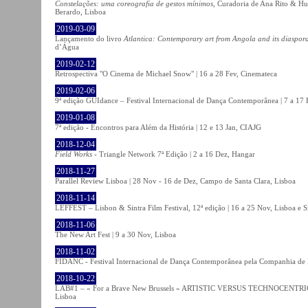
Constelações: uma coreografia de gestos mínimos
, Curadoria de Ana Rito & Hu
Berardo, Lisboa
2019-03-09
Lançamento do livro
Atlantica: Contemporary art from Angola and its diaspor
d’Água
2019-02-12
Retrospectiva "O Cinema de Michael Snow" | 16 a 28 Fev, Cinemateca
2019-02-06
9ª edição GUIdance – Festival Internacional de Dança Contemporânea | 7 a 17
2019-01-08
7ª edição - Encontros para Além da História | 12 e 13 Jan, CIAJG
2018-12-04
Field Works
- Triangle Network 7ª Edição | 2 a 16 Dez, Hangar
2018-11-27
Parallel Review Lisboa | 28 Nov - 16 de Dez, Campo de Santa Clara, Lisboa
2018-11-14
LEFFEST – Lisbon & Sintra Film Festival, 12ª edição | 16 a 25 Nov, Lisboa e S
2018-11-06
The New Art Fest | 9 a 30 Nov, Lisboa
2018-11-02
FIDANC - Festival Internacional de Dança Contemporânea pela Companhia de
2018-10-22
LAB#1 – « For a Brave New Brussels » ARTISTIC VERSUS TECHNOCENTRI
Lisboa