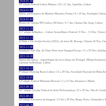
2024-01-16
18º edição Festival Lisboa Mistura | 20 e 21 Jan, Capitólio, Lisboa
2024-01-09
Idiota
, performance de Marlene Monteiro Freitas | 9 e 10 Jan, Fundação Calou
2024-01-04
Mostra de Cinema IPO Lisboa 100 Anos | 5-7 Jan, Cinema São Jorge, Lisboa
2023-11-24
15.ª edição InShadow – Lisbon ScreenDance Festival | 9 Nov - 15 Dez, Vários l
2023-11-13
A Visita e Um Jardim Secreto
(2022), de Irene M. Borrego | Estreia 16 Nov, Ci
2023-11-08
Instalação
Side Trip
, de Chim↑Pom from Smappa!Group | 11 a 19 Nov, Azinhaga
2023-10-30
Dança não dança – arqueologias da nova dança em Portugal. (Re)performances,
Calouste Gulbenkian, Lisboa
2023-10-22
6ª edição Drawing Room Lisboa | 25 a 29 Out, Sociedade Nacional de Belas Art
2023-10-05
12ª edição Festival Materiais Diversos | 5 a 15 Out, Alcanena e Minde
2023-09-18
19.ª edição Circular Festival de Artes Performativas | 22 a 30 Set, Vila do Conde
2023-09-13
33ª edição Encontros da Imagem | 15 Set a 28 Out, Braga, Porto, Guimarães e 
2023-08-29