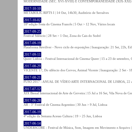
MODERNIDADE (SÉC. XVI-XVIII) E CONTEMPORANEIDADE (XIX-XXI) | 21 O
2017-10-10
METABOLIC RIFTS I | 14 Out, 14h30, Auditório de Serralves
2017-10-02
18ª edição Festa do Cinema Francês | 5 Out > 12 Nov, Vários locais
2017-09-25
Festival Silêncio | 28 Set > 1 Out, Zona do Cais do Sodré
2017-09-19
Plataforma Revólver - Novo ciclo de exposições | Inauguração: 21 Set, 22h, Edi
2017-09-11
Queer Lisboa – Festival Internacional de Cinema Queer | 15 a 23 de setembro,
2017-08-29
VICENTE´17, Do silêncio dos Corvos, Animal Vicente | Inauguração: 2 Set - 
2017-08-21
FUSO 2017 - ANUAL DE VÍDEO ARTE INTERNACIONAL DE LISBOA, 22 a 
2017-07-12
XIX Bienal Internacional de Arte de Cerveira | 15 Jul a 16 Set, Vila Nova de Ce
2017-06-28
AR - 3° Festival de Cinema Argentino | 30 Jun > 9 Jul, Lisboa
2017-06-19
4ª edição da Semana Acesso Cultura | 19 > 25 Jun, Lisboa
2017-06-14
UNDERSCORE - Festival de Música, Som, Imagem em Movimento e Arquivo | 1