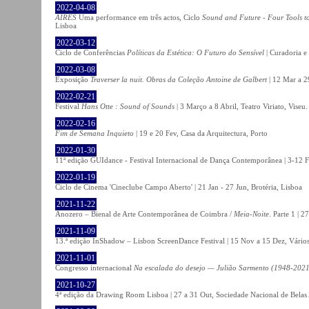
2022-04-08
AIRES
Uma performance em três actos, Ciclo
Sound and Future - Four Tools t
Lisboa
2022-03-12
Ciclo de Conferências
Políticas da Estética: O Futuro do Sensível
| Curadoria e
2022-03-08
Exposição
Traverser la nuit. Obras da Coleção Antoine de Galbert
| 12 Mar a 2
2022-02-21
Festival
Hans Otte : Sound of Sounds
| 3 Março a 8 Abril, Teatro Viriato, Viseu.
2022-02-16
Fim de Semana Inquieto
| 19 e 20 Fev, Casa da Arquitectura, Porto
2022-01-30
11ª edição GUIdance - Festival Internacional de Dança Contemporânea | 3-12 Fe
2022-01-19
Ciclo de Cinema 'Cineclube Campo Aberto' | 21 Jan - 27 Jun, Brotéria, Lisboa
2021-11-22
Anozero – Bienal de Arte Contemporânea de Coimbra /
Meia-Noite
. Parte 1 | 
2021-11-09
13.ª edição InShadow – Lisbon ScreenDance Festival | 15 Nov a 15 Dez, Vários
2021-11-01
Congresso internacional
Na escalada do desejo — Julião Sarmento (1948-2021
2021-10-27
4ª edição da Drawing Room Lisboa | 27 a 31 Out, Sociedade Nacional de Belas 