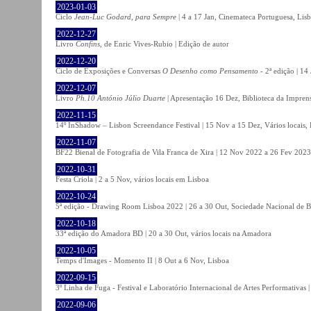
2023-01-03
Ciclo
Jean-Luc Godard, para Sempre
| 4 a 17 Jan, Cinemateca Portuguesa, Lis
2022-12-27
Livro
Confins
, de Enric Vives-Rubio | Edição de autor
2022-12-20
Ciclo de Exposições e Conversas
O Desenho como Pensamento
- 2ª edição | 14
2022-12-07
Livro
Ph.10 António Júlio Duarte
| Apresentação 16 Dez, Biblioteca da Impren
2022-11-15
14º InShadow – Lisbon Screendance Festival | 15 Nov a 15 Dez, Vários locais,
2022-11-07
BF22 Bienal de Fotografia de Vila Franca de Xira | 12 Nov 2022 a 26 Fev 2023, 
2022-10-31
Festa Criola | 2 a 5 Nov, vários locais em Lisboa
2022-10-24
5ª edição - Drawing Room Lisboa 2022 | 26 a 30 Out, Sociedade Nacional de Be
2022-10-18
33ª edição do Amadora BD | 20 a 30 Out, vários locais na Amadora
2022-10-05
Temps d'Images - Momento II | 8 Out a 6 Nov, Lisboa
2022-09-15
3º Linha de Fuga - Festival e Laboratório Internacional de Artes Performativas 
2022-09-06