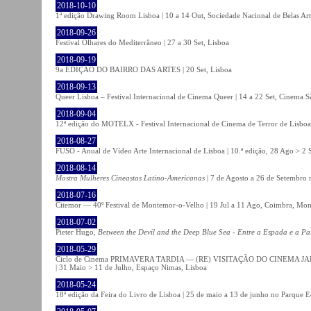
2018-10-10
1ª edição Drawing Room Lisboa | 10 a 14 Out, Sociedade Nacional de Belas Art
2018-09-26
Festival Olhares do Mediterrâneo | 27 a 30 Set, Lisboa
2018-09-19
9a EDIÇÃO DO BAIRRO DAS ARTES | 20 Set, Lisboa
2018-09-13
Queer Lisboa – Festival Internacional de Cinema Queer | 14 a 22 Set, Cinema 
2018-09-04
12ª edição do MOTELX - Festival Internacional de Cinema de Terror de Lisboa 
2018-08-27
FUSO - Anual de Vídeo Arte Internacional de Lisboa | 10.ª edição, 28 Ago > 2 
2018-08-14
Mostra Mulheres Cineastas Latino-Americanas
| 7 de Agosto a 26 de Setembro 
2018-07-16
Citemor — 40º Festival de Montemor-o-Velho | 19 Jul a 11 Ago, Coimbra, Mon
2018-07-02
Pieter Hugo,
Between the Devil and the Deep Blue Sea - Entre a Espada e a Pa
2018-05-29
Ciclo de Cinema PRIMAVERA TARDIA — (RE) VISITAÇÃO DO CINEMA JAPONÊS
| 31 Maio > 11 de Julho, Espaço Nimas, Lisboa
2018-05-24
18ª edição da Feira do Livro de Lisboa | 25 de maio a 13 de junho no Parque 