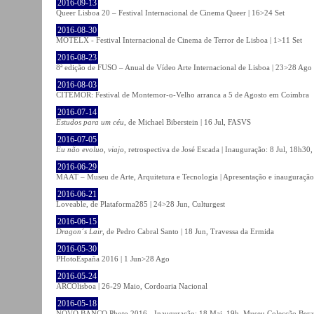
2016-09-13
Queer Lisboa 20 – Festival Internacional de Cinema Queer | 16>24 Set
2016-08-30
MOTELX - Festival Internacional de Cinema de Terror de Lisboa | 1>11 Set
2016-08-23
8ª edição de FUSO – Anual de Vídeo Arte Internacional de Lisboa | 23>28 Ago
2016-08-03
CITEMOR: Festival de Montemor-o-Velho arranca a 5 de Agosto em Coimbra
2016-07-14
Estudos para um céu
, de Michael Biberstein | 16 Jul, FASVS
2016-07-05
Eu não evoluo, viajo
, retrospectiva de José Escada | Inauguração: 8 Jul, 18h3
2016-06-29
MAAT – Museu de Arte, Arquitetura e Tecnologia | Apresentação e inauguração
2016-06-21
Loveable, de Plataforma285 | 24>28 Jun, Culturgest
2016-06-15
Dragon´s Lair
, de Pedro Cabral Santo | 18 Jun, Travessa da Ermida
2016-05-30
PHotoEspaña 2016 | 1 Jun>28 Ago
2016-05-24
ARCOlisboa | 26-29 Maio, Cordoaria Nacional
2016-05-18
NOVO BANCO Photo 2016 - Inauguração: 18 Mai, 19h, Museu Colecção Bera