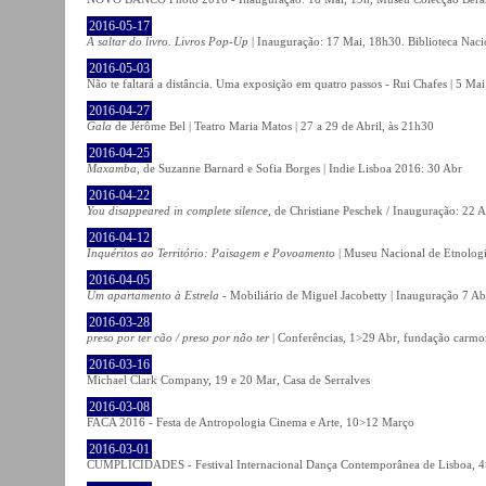
2016-05-17
A saltar do livro. Livros Pop-Up
| Inauguração: 17 Mai, 18h30. Biblioteca Naci
2016-05-03
Não te faltará a distância. Uma exposição em quatro passos - Rui Chafes | 5 Mai 
2016-04-27
Gala
de Jérôme Bel | Teatro Maria Matos | 27 a 29 de Abril, às 21h30
2016-04-25
Maxamba
, de Suzanne Barnard e Sofia Borges | Indie Lisboa 2016: 30 Abr
2016-04-22
You disappeared in complete silence
, de Christiane Peschek / Inauguração: 22 
2016-04-12
Inquéritos ao Território: Paisagem e Povoamento
| Museu Nacional de Etnolog
2016-04-05
Um apartamento à Estrela
- Mobiliário de Miguel Jacobetty | Inauguração 7 Abr
2016-03-28
preso por ter cão / preso por não ter
| Conferências, 1>29 Abr, fundação carmo
2016-03-16
Michael Clark Company, 19 e 20 Mar, Casa de Serralves
2016-03-08
FACA 2016 - Festa de Antropologia Cinema e Arte, 10>12 Março
2016-03-01
CUMPLICIDADES - Festival Internacional Dança Contemporânea de Lisboa, 