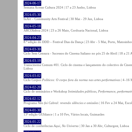
2024-06-17
Semana Acesso Cultura 2024 | 17 a 23 Junho, Lisboa
2024-05-30
InArt – Community Arts Festival | 30 Mai - 29 Jun, Lisboa
2024-05-18
ARCOlisboa 2024 | 23 a 26 Maio, Cordoaria Nacional, Lisboa
2024-04-23
8.ª edição do DDD – Festival Dias da Dança | 23 Abr - 5 Mai, Porto, Matosinho
2024-03-30
Ciclo Sem Censura - Sucessos do Cinema Italiano no pós 25 de Abril | 18 a 21
2024-03-19
Transcinema Comum #01. Ciclo de cinema e lançamento do colectivo de Cine
Lisboa
2024-03-02
Ciclo
Corpos Políticos: O corpo fora da norma nas artes performativas
| 4–16 M
2024-02-20
Ciclo de seminários e Workshop
Intimidades públicas, Performance, performati
2024-02-12
Programa
Não foi Cabral: revendo silêncios e omissões
| 16 Fev a 24 Mai, Escol
2024-01-30
13ª edição GUIdance | 1 a 10 Fev, Vários locais, Guimarães
2024-01-22
Ciclo de conferências
Aqui, No Universo
| 30 Jan a 30 Abr, Culturgest, Lisboa