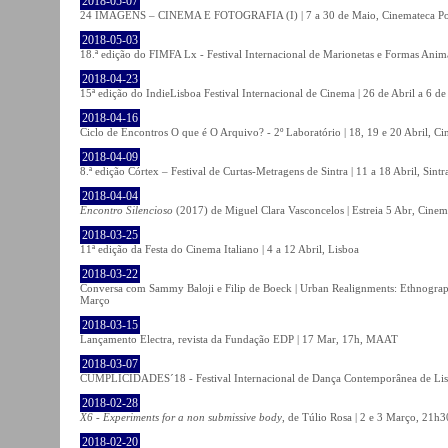
2018-05-07
24 IMAGENS – CINEMA E FOTOGRAFIA (I) | 7 a 30 de Maio, Cinemateca Po
2018-05-03
18.ª edição do FIMFA Lx - Festival Internacional de Marionetas e Formas Anim
2018-04-23
15ª edição do IndieLisboa Festival Internacional de Cinema | 26 de Abril a 6 d
2018-04-16
Ciclo de Encontros O que é O Arquivo? - 2º Laboratório | 18, 19 e 20 Abril, C
2018-04-09
8.ª edição Córtex – Festival de Curtas-Metragens de Sintra | 11 a 18 Abril, Sintr
2018-04-04
Encontro Silencioso
(2017) de Miguel Clara Vasconcelos | Estreia 5 Abr, Cinem
2018-03-25
11ª edição da Festa do Cinema Italiano | 4 a 12 Abril, Lisboa
2018-03-22
Conversa com Sammy Baloji e Filip de Boeck | Urban Realignments: Ethnographi
Março
2018-03-15
Lançamento Electra, revista da Fundação EDP | 17 Mar, 17h, MAAT
2018-03-07
CUMPLICIDADES´18 - Festival Internacional de Dança Contemporânea de Lisb
2018-02-28
X6 - Experiments for a non submissive body
, de Túlio Rosa | 2 e 3 Março, 21h3
2018-02-20