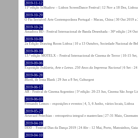
2019-11-12
11ª edição InShadow – Lisbon ScreenDance Festival | 12 Nov a 18 Dez, Lisboa
2019-10-29
O Fio Invisível: Arte Contemporânea Portugal – Macau, China | 30 Out 2019 
2019-10-24
Amadora BD - Festival Internacional de Banda Desenhada - 30ª edição | 24 Ou
2019-10-09
2a Edição Drawing Room Lisboa | 10 a 13 Outubro, Sociedade Nacional de Bel
2019-09-10
13.ª edição MOTELX – Festival Internacional de Cinema de Terror | 10-15 Set,
2019-09-06
Exposição
Indústria, Arte e Letras. 250 Anos da Imprensa Nacional
| 6 Set - 2
2019-06-28
Blank
, de Irma Blank | 29 Jun a 8 Set, Culturgest
2019-06-17
AR - Festival de Cinema Argentino | 5ª edição: 20-23 Jun, Cinema São Jorge Li
2019-06-03
Fernando Lemos – exposições e eventos | 4, 5, 6 Junho, vários locais, Lisboa
2019-05-27
Artavazd Pelechian - retrospetiva integral e masterclass | 27-31 Maio, Cinemat
2019-04-19
DDD – Festival Dias da Dança 2019 | 24 Abr - 12 Mai, Porto, Matosinhos, Gaia
2019-04-10