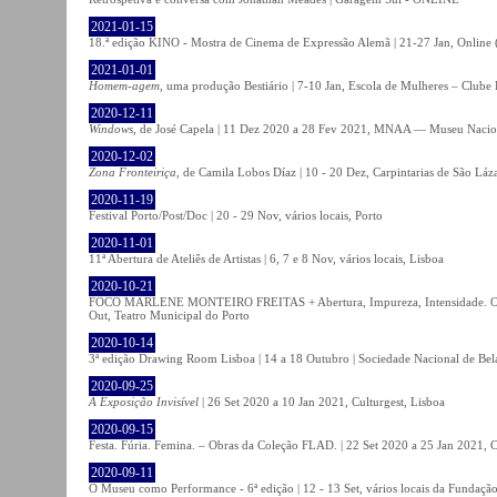
2021-01-15
18.ª edição KINO - Mostra de Cinema de Expressão Alemã | 21-27 Jan, Online (
2021-01-01
Homem-agem
, uma produção Bestiário | 7-10 Jan, Escola de Mulheres – Clube 
2020-12-11
Windows
, de José Capela | 11 Dez 2020 a 28 Fev 2021, MNAA — Museu Nacion
2020-12-02
Zona Fronteiriça
, de Camila Lobos Díaz | 10 - 20 Dez, Carpintarias de São Láz
2020-11-19
Festival Porto/Post/Doc | 20 - 29 Nov, vários locais, Porto
2020-11-01
11ª Abertura de Ateliês de Artistas | 6, 7 e 8 Nov, vários locais, Lisboa
2020-10-21
FOCO MARLENE MONTEIRO FREITAS + Abertura, Impureza, Intensidade. Olhare
Out, Teatro Municipal do Porto
2020-10-14
3ª edição Drawing Room Lisboa | 14 a 18 Outubro | Sociedade Nacional de Bela
2020-09-25
A Exposição Invisível
| 26 Set 2020 a 10 Jan 2021, Culturgest, Lisboa
2020-09-15
Festa. Fúria. Femina. – Obras da Coleção FLAD. | 22 Set 2020 a 25 Jan 2021, C
2020-09-11
O Museu como Performance - 6ª edição | 12 - 13 Set, vários locais da Fundação