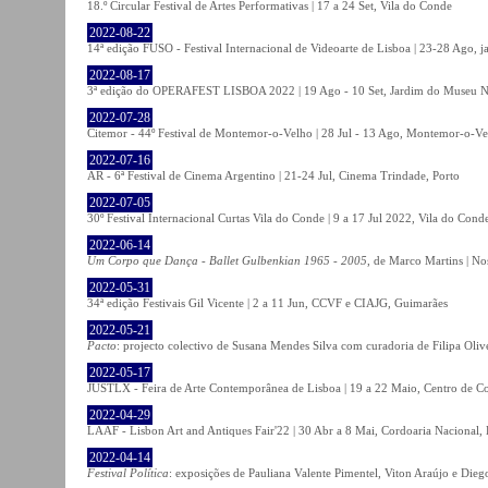
18.º Circular Festival de Artes Performativas | 17 a 24 Set, Vila do Conde
2022-08-22
14ª edição FUSO - Festival Internacional de Videoarte de Lisboa | 23-28 Ago, j
2022-08-17
3ª edição do OPERAFEST LISBOA 2022 | 19 Ago - 10 Set, Jardim do Museu Na
2022-07-28
Citemor - 44º Festival de Montemor-o-Velho | 28 Jul - 13 Ago, Montemor-o-Ve
2022-07-16
AR - 6ª Festival de Cinema Argentino | 21-24 Jul, Cinema Trindade, Porto
2022-07-05
30º Festival Internacional Curtas Vila do Conde | 9 a 17 Jul 2022, Vila do Cond
2022-06-14
Um Corpo que Dança - Ballet Gulbenkian 1965 - 2005
, de Marco Martins | No
2022-05-31
34ª edição Festivais Gil Vicente | 2 a 11 Jun, CCVF e CIAJG, Guimarães
2022-05-21
Pacto
: projecto colectivo de Susana Mendes Silva com curadoria de Filipa Oli
2022-05-17
JUSTLX - Feira de Arte Contemporânea de Lisboa | 19 a 22 Maio, Centro de C
2022-04-29
LAAF - Lisbon Art and Antiques Fair'22 | 30 Abr a 8 Mai, Cordoaria Nacional,
2022-04-14
Festival Política
: exposições de Pauliana Valente Pimentel, Viton Araújo e Die