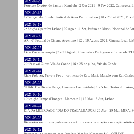
2021-09-29
Fracture Empire
, de Samson Kambalu | 2 Out 2021 - 6 Fev 2022, Culturgest, L
2021-09-13
17ª edição do Circular Festival de Artes Performativas | 18 - 25 Set 2021, Vila
2021-08-17
2ª Edição Operafest Lisboa | 20 Ago a 11 Set, Jardim do Museu Nacional de Art
2021-08-09
AR - 6° Festival de Cinema Argentino | 12 a 18 Agosto 2021, Cinema Ideal, Li
2021-07-27
Ciclo
Por uma canção
| 2 a 21 Agosto, Cinemateca Portuguesa - Esplanada 39 
2021-07-15
29º Festival Curtas Vila do Conde | 16 a 25 de julho, Vila do Conde
2021-06-14
Ciclo
Palavra, Ferro e Fogo
- conversa de Rosa Maria Martelo com Rui Chafes |
2021-05-28
VOARTE – Dias de Dança, Cinema e Comunidade | 1 a 5 Jun, Teatro do Bairro,
2021-05-10
19ª edição Temps d’Images - Momento I | 12 Mai - 6 Jun, Lisboa
2021-04-24
DIA DA LIBERDADE / DIA DO TRABALHADOR | 25 Abr - 29 Mai, MIRA, P
2021-03-23
Itinerários sonoros na performance art: processos de criação e recriação artíst
2021-02-12
Retrospetiva e conversa com Jonathan Meades | Garagem Sul - ONLINE