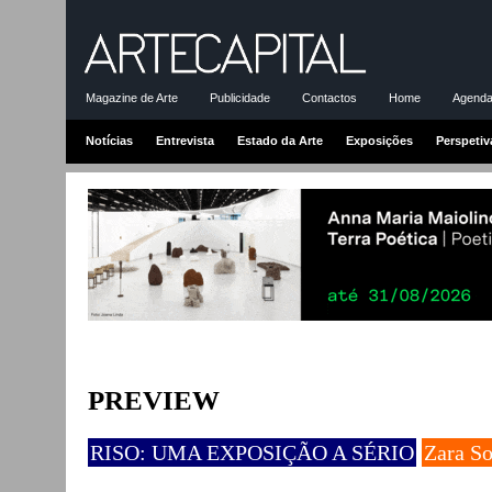
Magazine de Arte
Publicidade
Contactos
Home
Agenda-
Notícias
Entrevista
Estado da Arte
Exposições
Perspetiv
PREVIEW
RISO: UMA EXPOSIÇÃO A SÉRIO
Zara So