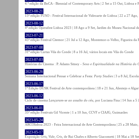
4.ª edição da BoCA - Biennial of Contemporary Arts | 2 Set a 15 Out, Lisboa e 
2023-08-21
15ª edição FUSO - Festival Internacional de Videoarte de Lisboa | 22 a 27 Ago, 
2023-08-12
4ª edição Operafest Lisboa 2023 | 18 Ago a 9 Set, Jardim do Museu Nacional de
2023-07-21
45ª edição Festival Citemor | 21 Jul a 12 Ago, Montemor-o-Velho, Figueira da
2023-07-08
31ª edição Curtas Vila do Conde | 8 a 16 Jul, vários locais em Vila do Conde
2023-07-03
Histórias do Cinema : P. Adams Sitney -
Sexo e Espiritualidade na História do
2023-06-26
Semana Internacional Pensar e Celebrar a Festa:
Party Studies
| 3 a 8 Jul, Escol
2023-06-17
1ª Edição DUSK Festival de Arte contemporânea | 18 e 21 Jun, Alentejo e Alga
2023-06-12
Ciclo de cinema
Lançaram-se ao assalto do céu
, por Luciana Fina | 14 Jun a 5
2023-06-01
35ª edição Festivais Gil Vicente | 1 a 10 Jun, CCVF e CIAJG, Guimarães
2023-05-24
ARCOlisboa 2023 - Feira Internacional de Arte Contemporânea | 25 a 28 Maio,
2023-05-17
Exposição
Gris, Vide, Cris
, de Rui Chafes e Alberto Giacometti | 18 Mai a 18 S