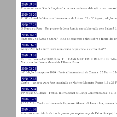
2020-09-07
Film sanatorium “Doc’s Kingdom”
- ou uma modesta celebração
à la
corona-ví
2020-08-26
FUSO - Anual de Videoarte Internacional de Lisboa | 27 a 30 Agosto, edição on
2020-07-22
O Teatro e a Peste - Um projeto de John Romão em colaboração com Salomé La
2020-06-12
Nada ficou no lugar, e agora?
- ciclo de conversas online sobre o futuro das ar
2020-03-22
Google Arts & Culture: Pausa num estado de potencial e eterno PLAY!
2020-03-01
Ciclo de Cinema ARTHUR JAFA: THE DARK MATTER OF BLACK CINEMA - 
Mar, Casa do Cinema Manoel de Oliveira, Porto
2020-02-24
40ª Edição Fantasporto 2020 - Festival Internacional de Cinema | 25 Fev — 8 M
2020-02-18
Cattivo – da boca para fora
, instalação de Marlene Monteiro Freitas | 18 a 23 
2020-02-04
10ª edição GUIdance - Festival Internacional de Dança Contemporânea | 6 a 16
2020-01-23
17.ª KINO – Mostra de Cinema de Expressão Alemã | 29 Jan a 5 Fev, Cinema Sã
2020-01-08
Anarquismos
e
Habrás de ir a la guerra que empieza hoy
, de Pablo Fidalgo | 9 