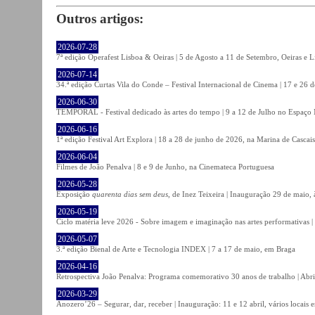
Outros artigos:
2026-07-28
7ª edição Operafest Lisboa & Oeiras | 5 de Agosto a 11 de Setembro, Oeiras e L
2026-07-14
34.ª edição Curtas Vila do Conde – Festival Internacional de Cinema | 17 e 26 
2026-06-30
TEMPORAL - Festival dedicado às artes do tempo | 9 a 12 de Julho no Espaço
2026-06-16
1ª edição Festival Art Explora | 18 a 28 de junho de 2026, na Marina de Cascais
2026-06-04
Filmes de João Penalva | 8 e 9 de Junho, na Cinemateca Portuguesa
2026-05-28
Exposição
quarenta dias sem deus
, de Inez Teixeira | Inauguração 29 de maio
2026-05-19
Ciclo matéria leve 2026 - Sobre imagem e imaginação nas artes performativas |
2026-05-07
3.ª edição Bienal de Arte e Tecnologia INDEX | 7 a 17 de maio, em Braga
2026-04-16
Retrospectiva João Penalva: Programa comemorativo 30 anos de trabalho | Abri
2026-03-29
Anozero’26 – Segurar, dar, receber | Inauguração: 11 e 12 abril, vários locais