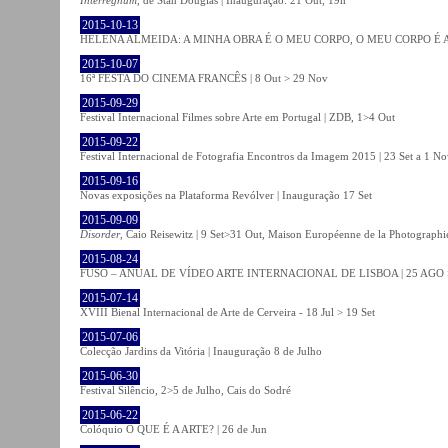
2015-10-13
HELENA ALMEIDA: A MINHA OBRA É O MEU CORPO, O MEU CORPO É A MIN
2015-10-07
16ª FESTA DO CINEMA FRANCÊS | 8 Out > 29 Nov
2015-09-29
Festival Internacional Filmes sobre Arte em Portugal | ZDB, 1>4 Out
2015-09-22
Festival Internacional de Fotografia Encontros da Imagem 2015 | 23 Set a 1 N
2015-09-16
Novas exposições na Plataforma Revólver | Inauguração 17 Set
2015-09-09
Disorder
, Caio Reisewitz | 9 Set>31 Out, Maison Européenne de la Photographi
2015-08-24
FUSO – ANUAL DE VÍDEO ARTE INTERNACIONAL DE LISBOA | 25 AGO 
2015-07-14
XVIII Bienal Internacional de Arte de Cerveira - 18 Jul > 19 Set
2015-07-06
Colecção Jardins da Vitória | Inauguração 8 de Julho
2015-06-30
Festival Silêncio, 2>5 de Julho, Cais do Sodré
2015-06-22
Colóquio O QUE É A ARTE? | 26 de Jun