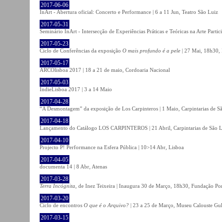
2017-06-06
InArt - Abertura oficial: Concerto e Performance | 6 a 11 Jun, Teatro São Luiz
2017-05-31
Seminário InArt - Intersecção de Experiências Práticas e Teóricas na Arte Part
2017-05-23
Ciclo de Conferências da exposição
O mais profundo é a pele
| 27 Mai, 18h30, 
2017-05-17
ARCOlisboa 2017 | 18 a 21 de maio, Cordoaria Nacional
2017-05-03
IndieLisboa 2017 | 3 a 14 Maio
2017-04-28
“A Desmontagem” da exposição de Los Carpinteros | 1 Maio, Carpintarias de S
2017-04-18
Lançamento do Catálogo LOS CARPINTEROS | 21 Abril, Carpintarias de São 
2017-04-10
Projecto P! Performance na Esfera Pública | 10>14 Abr, Lisboa
2017-04-05
documenta 14 | 8 Abr, Atenas
2017-03-28
Terra Incógnita
, de Inez Teixeira | Inaugura 30 de Março, 18h30, Fundação P
2017-03-20
Ciclo de encontros
O que é o Arquivo?
| 23 a 25 de Março, Museu Calouste Gu
2017-03-15