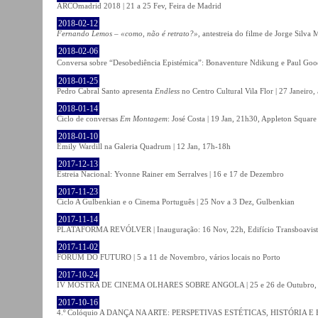
ARCOmadrid 2018 | 21 a 25 Fev, Feira de Madrid
2018-02-12
Fernando Lemos – «como, não é retrato?»
, antestreia do filme de Jorge Silv
2018-02-06
Conversa sobre “Desobediência Epistémica”: Bonaventure Ndikung e Paul G
2018-01-25
Pedro Cabral Santo apresenta
Endless
no Centro Cultural Vila Flor | 27 Janeiro,
2018-01-14
Ciclo de conversas
Em Montagem
: José Costa | 19 Jan, 21h30, Appleton Square
2018-01-10
Emily Wardill na Galeria Quadrum | 12 Jan, 17h-18h
2017-12-13
Estreia Nacional: Yvonne Rainer em Serralves | 16 e 17 de Dezembro
2017-11-23
Ciclo A Gulbenkian e o Cinema Português | 25 Nov a 3 Dez, Gulbenkian
2017-11-14
PLATAFORMA REVÓLVER | Inauguração: 16 Nov, 22h, Edifício Transboavista
2017-11-02
FÓRUM DO FUTURO | 5 a 11 de Novembro, vários locais no Porto
2017-10-24
IV MOSTRA DE CINEMA OLHARES SOBRE ANGOLA | 25 e 26 de Outubro
2017-10-16
4.º Colóquio A DANÇA NA ARTE: PERSPETIVAS ESTÉTICAS, HISTÓRIA