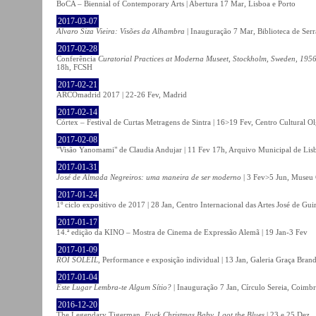
BoCA – Biennial of Contemporary Arts | Abertura 17 Mar, Lisboa e Porto
2017-03-07
Álvaro Siza Vieira: Visões da Alhambra
| Inauguração 7 Mar, Biblioteca de Serr
2017-02-28
Conferência
Curatorial Practices at Moderna Museet, Stockholm, Sweden, 1956-
18h, FCSH
2017-02-21
ARCOmadrid 2017 | 22-26 Fev, Madrid
2017-02-14
Córtex – Festival de Curtas Metragens de Sintra | 16>19 Fev, Centro Cultural O
2017-02-08
"Visão Yanomami" de Claudia Andujar | 11 Fev 17h, Arquivo Municipal de Lisb
2017-01-31
José de Almada Negreiros: uma maneira de ser moderno
| 3 Fev>5 Jun, Museu 
2017-01-24
1º ciclo expositivo de 2017 | 28 Jan, Centro Internacional das Artes José de Gu
2017-01-17
14.ª edição da KINO – Mostra de Cinema de Expressão Alemã | 19 Jan-3 Fev
2017-01-09
ROI SOLEIL
, Performance e exposição individual | 13 Jan, Galeria Graça Bran
2017-01-04
Este Lugar Lembra-te Algum Sítio?
| Inauguração 7 Jan, Círculo Sereia, Coimb
2016-12-20
The Legendary Tigerman,
Fuck Christmas Baby, I got the Blues
| 23 e 25 Dez