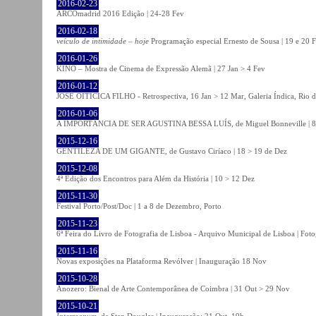
2016-02-23
ARCOmadrid 2016 Edição | 24-28 Fev
2016-02-18
veículo de intimidade – hoje
Programação especial Ernesto de Sousa | 19 e 20 
2016-01-26
KINO – Mostra de Cinema de Expressão Alemã | 27 Jan > 4 Fev
2016-01-12
JOSÉ OITICICA FILHO - Retrospectiva, 16 Jan > 12 Mar, Galeria Índica, Rio d
2016-01-06
A IMPORTÂNCIA DE SER AGUSTINA BESSA LUÍS, de Miguel Bonneville | 8>1
2015-12-16
GENTILEZA DE UM GIGANTE, de Gustavo Ciríaco | 18 > 19 de Dez
2015-12-08
4ª Edição dos Encontros para Além da História | 10 > 12 Dez
2015-11-30
Festival Porto/Post/Doc | 1 a 8 de Dezembro, Porto
2015-11-23
6ª Feira do Livro de Fotografia de Lisboa - Arquivo Municipal de Lisboa | Fot
2015-11-16
Novas exposições na Plataforma Revólver | Inauguração 18 Nov
2015-10-28
Anozero: Bienal de Arte Contemporânea de Coimbra | 31 Out > 29 Nov
2015-10-21
Interregnum
, de Stan Douglas | Inauguração: 21 Out, 19h