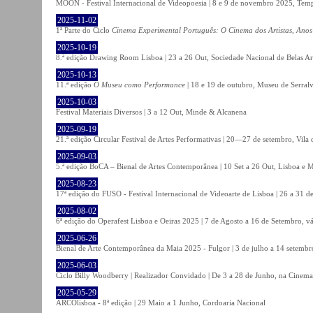
MOON - Festival Internacional de Videopoesia | 8 e 9 de novembro 2025, Temp
2025-11-02
1ª Parte do Ciclo
Cinema Experimental Português: O Cinema dos Artistas, Anos
2025-10-19
8.ª edição Drawing Room Lisboa | 23 a 26 Out, Sociedade Nacional de Belas Ar
2025-10-13
11.ª edição
O Museu como Performance
| 18 e 19 de outubro, Museu de Serral
2025-10-03
Festival Materiais Diversos | 3 a 12 Out, Minde & Alcanena
2025-09-19
21.ª edição Circular Festival de Artes Performativas | 20—27 de setembro, Vila
2025-09-03
5.ª edição BoCA – Bienal de Artes Contemporânea | 10 Set a 26 Out, Lisboa e 
2025-08-23
17ª edição do FUSO - Festival Internacional de Videoarte de Lisboa | 26 a 31 d
2025-08-02
6ª edição do Operafest Lisboa e Oeiras 2025 | 7 de Agosto a 16 de Setembro, vá
2025-06-26
Bienal de Arte Contemporânea da Maia 2025 - Fulgor | 3 de julho a 14 setemb
2025-06-03
Ciclo Billy Woodberry | Realizador Convidado | De 3 a 28 de Junho, na Cinema
2025-05-29
ARCOlisboa - 8ª edição | 29 Maio a 1 Junho, Cordoaria Nacional