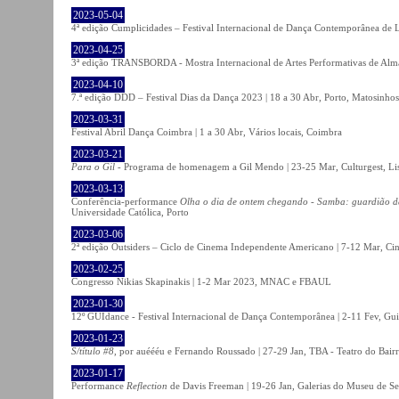
2023-05-04
4ª edição Cumplicidades – Festival Internacional de Dança Contemporânea de L
2023-04-25
3ª edição TRANSBORDA - Mostra Internacional de Artes Performativas de Alma
2023-04-10
7.ª edição DDD – Festival Dias da Dança 2023 | 18 a 30 Abr, Porto, Matosinhos
2023-03-31
Festival Abril Dança Coimbra | 1 a 30 Abr, Vários locais, Coimbra
2023-03-21
Para o Gil
- Programa de homenagem a Gil Mendo | 23-25 Mar, Culturgest, Li
2023-03-13
Conferência-performance
Olha o dia de ontem chegando - Samba: guardião 
Universidade Católica, Porto
2023-03-06
2ª edição Outsiders – Ciclo de Cinema Independente Americano | 7-12 Mar, C
2023-02-25
Congresso Nikias Skapinakis | 1-2 Mar 2023, MNAC e FBAUL
2023-01-30
12º GUIdance - Festival Internacional de Dança Contemporânea | 2-11 Fev, Gu
2023-01-23
S/título #8
, por auéééu e Fernando Roussado | 27-29 Jan, TBA - Teatro do Bair
2023-01-17
Performance
Reflection
de Davis Freeman | 19-26 Jan, Galerias do Museu de Ser