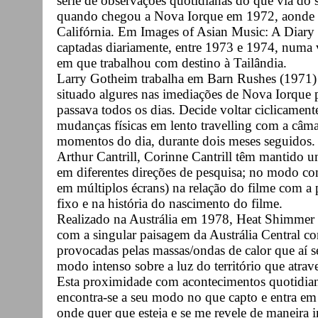
série de observações quotidianas do que via do
quando chegou a Nova Iorque em 1972, aonde de
Califórnia. Em Images of Asian Music: A Diary
captadas diariamente, entre 1973 e 1974, numa
em que trabalhou com destino à Tailândia.
Larry Gotheim trabalha em Barn Rushes (1971)
situado algures nas imediações de Nova Iorque p
passava todos os dias. Decide voltar ciclicament
mudanças físicas em lento travelling com a câma
momentos do dia, durante dois meses seguidos.
Arthur Cantrill, Corinne Cantrill têm mantido u
em diferentes direções de pesquisa; no modo co
em múltiplos écrans) na relação do filme com a
fixo e na história do nascimento do filme.
Realizado na Austrália em 1978, Heat Shimmer 
com a singular paisagem da Austrália Central c
provocadas pelas massas/ondas de calor que aí 
modo intenso sobre a luz do território que atrav
Esta proximidade com acontecimentos quotidianos
encontra-se a seu modo no que capto e entra e
onde quer que esteja e se me revele de maneira i