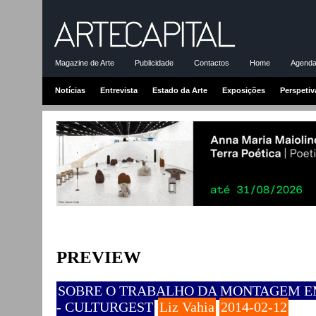
Magazine de Arte
Publicidade
Contactos
Home
Agenda-
Notícias
Entrevista
Estado da Arte
Exposições
Perspetiv
PREVIEW
SOBRE O TRABALHO DA MONTAGEM EM
- CULTURGEST
Liz Vahia
2014-02-12