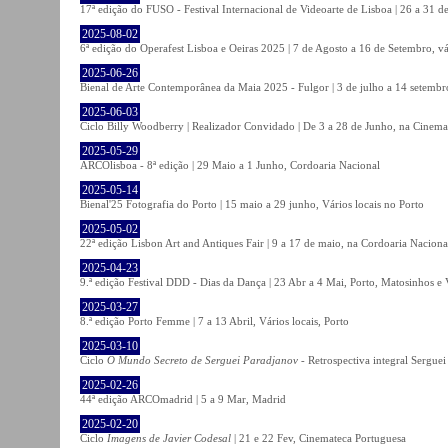
17ª edição do FUSO - Festival Internacional de Videoarte de Lisboa | 26 a 31 d
2025-08-02
6ª edição do Operafest Lisboa e Oeiras 2025 | 7 de Agosto a 16 de Setembro, vá
2025-06-26
Bienal de Arte Contemporânea da Maia 2025 - Fulgor | 3 de julho a 14 setemb
2025-06-03
Ciclo Billy Woodberry | Realizador Convidado | De 3 a 28 de Junho, na Cinema
2025-05-29
ARCOlisboa - 8ª edição | 29 Maio a 1 Junho, Cordoaria Nacional
2025-05-14
Bienal'25 Fotografia do Porto | 15 maio a 29 junho, Vários locais no Porto
2025-05-02
22ª edição Lisbon Art and Antiques Fair | 9 a 17 de maio, na Cordoaria Naciona
2025-04-23
9.ª edição Festival DDD - Dias da Dança | 23 Abr a 4 Mai, Porto, Matosinhos e
2025-03-27
8.ª edição Porto Femme | 7 a 13 Abril, Vários locais, Porto
2025-03-10
Ciclo
O Mundo Secreto de Serguei Paradjanov
- Retrospectiva integral Sergu
2025-02-26
44ª edição ARCOmadrid | 5 a 9 Mar, Madrid
2025-02-20
Ciclo
Imagens de Javier Codesal
| 21 e 22 Fev, Cinemateca Portuguesa