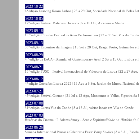
2023-10-22
6ª edição Drawing Room Lisboa | 25 a 29 Out, Sociedade Nacional de Belas Art
2023-10-05
12ª edição Festival Materiais Diversos | 5 a 15 Out, Alcanena e Minde
2023-09-18
19.ª edição Circular Festival de Artes Performativas | 22 a 30 Set, Vila do Conde
2023-09-13
33ª edição Encontros da Imagem | 15 Set a 28 Out, Braga, Porto, Guimarães e 
2023-08-29
4.ª edição da BoCA - Biennial of Contemporary Arts | 2 Set a 15 Out, Lisboa e 
2023-08-21
15ª edição FUSO - Festival Internacional de Videoarte de Lisboa | 22 a 27 Ago, 
2023-08-12
4ª edição Operafest Lisboa 2023 | 18 Ago a 9 Set, Jardim do Museu Nacional de
2023-07-21
45ª edição Festival Citemor | 21 Jul a 12 Ago, Montemor-o-Velho, Figueira da
2023-07-08
31ª edição Curtas Vila do Conde | 8 a 16 Jul, vários locais em Vila do Conde
2023-07-03
Histórias do Cinema : P. Adams Sitney -
Sexo e Espiritualidade na História do
2023-06-26
Semana Internacional Pensar e Celebrar a Festa:
Party Studies
| 3 a 8 Jul, Escol