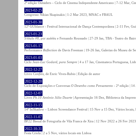
2ª edição Outsiders – Ciclo de Cinema Independente Americano | 7-12 Mar, C
2023-02-25
Congresso Nikias Skapinakis | 1-2 Mar 2023, MNAC e FBAUL
2023-01-30
12º GUIdance - Festival Internacional de Dança Contemporânea | 2-11 Fev, Gu
2023-01-23
S/título #8
, por auéééu e Fernando Roussado | 27-29 Jan, TBA - Teatro do Bair
2023-01-17
Performance
Reflection
de Davis Freeman | 19-26 Jan, Galerias do Museu de Ser
2023-01-03
Ciclo
Jean-Luc Godard, para Sempre
| 4 a 17 Jan, Cinemateca Portuguesa, Lis
2022-12-27
Livro
Confins
, de Enric Vives-Rubio | Edição de autor
2022-12-20
Ciclo de Exposições e Conversas
O Desenho como Pensamento
- 2ª edição | 14
2022-12-07
Livro
Ph.10 António Júlio Duarte
| Apresentação 16 Dez, Biblioteca da Impren
2022-11-15
14º InShadow – Lisbon Screendance Festival | 15 Nov a 15 Dez, Vários locais,
2022-11-07
BF22 Bienal de Fotografia de Vila Franca de Xira | 12 Nov 2022 a 26 Fev 2023, 
2022-10-31
Festa Criola | 2 a 5 Nov, vários locais em Lisboa