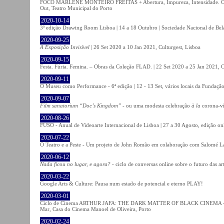
FOCO MARLENE MONTEIRO FREITAS + Abertura, Impureza, Intensidade. Olhare
Out, Teatro Municipal do Porto
2020-10-14
3ª edição Drawing Room Lisboa | 14 a 18 Outubro | Sociedade Nacional de Bela
2020-09-25
A Exposição Invisível
| 26 Set 2020 a 10 Jan 2021, Culturgest, Lisboa
2020-09-15
Festa. Fúria. Femina. – Obras da Coleção FLAD. | 22 Set 2020 a 25 Jan 2021, C
2020-09-11
O Museu como Performance - 6ª edição | 12 - 13 Set, vários locais da Fundação
2020-09-07
Film sanatorium “Doc’s Kingdom”
- ou uma modesta celebração
à la
corona-ví
2020-08-26
FUSO - Anual de Videoarte Internacional de Lisboa | 27 a 30 Agosto, edição on
2020-07-22
O Teatro e a Peste - Um projeto de John Romão em colaboração com Salomé La
2020-06-12
Nada ficou no lugar, e agora?
- ciclo de conversas online sobre o futuro das ar
2020-03-22
Google Arts & Culture: Pausa num estado de potencial e eterno PLAY!
2020-03-01
Ciclo de Cinema ARTHUR JAFA: THE DARK MATTER OF BLACK CINEMA - 
Mar, Casa do Cinema Manoel de Oliveira, Porto
2020-02-24