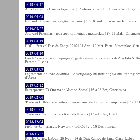
2019-06-17
AR - Festival de Cinema Argentino | 5ª edição: 20-23 Jun, Cinema São Jorge Li
2019-06-03
Fernando Lemos – exposições e eventos | 4, 5, 6 Junho, vários locais, Lisboa
2019-05-27
Artavazd Pelechian - retrospetiva integral e masterclass | 27-31 Maio, Cinemat
2019-04-19
DDD – Festival Dias da Dança 2019 | 24 Abr - 12 Mai, Porto, Matosinhos, Gaia
2019-04-10
Constelações: uma coreografia de gestos mínimos
, Curadoria de Ana Rito & Hu
Berardo, Lisboa
2019-03-09
Lançamento do livro
Atlantica: Contemporary art from Angola and its diaspor
d’Água
2019-02-12
Retrospectiva "O Cinema de Michael Snow" | 16 a 28 Fev, Cinemateca
2019-02-06
9ª edição GUIdance – Festival Internacional de Dança Contemporânea | 7 a 17
2019-01-08
7ª edição - Encontros para Além da História | 12 e 13 Jan, CIAJG
2018-12-04
Field Works
- Triangle Network 7ª Edição | 2 a 16 Dez, Hangar
2018-11-27
Parallel Review Lisboa | 28 Nov - 16 de Dez, Campo de Santa Clara, Lisboa