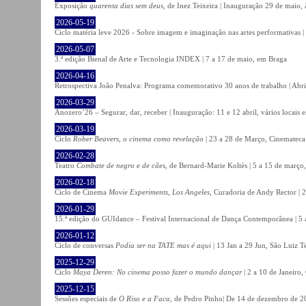
Exposição
quarenta dias sem deus
, de Inez Teixeira | Inauguração 29 de maio
2026-05-19
Ciclo matéria leve 2026 - Sobre imagem e imaginação nas artes performativas |
2026-05-07
3.ª edição Bienal de Arte e Tecnologia INDEX | 7 a 17 de maio, em Braga
2026-04-16
Retrospectiva João Penalva: Programa comemorativo 30 anos de trabalho | Abri
2026-03-29
Anozero’26 – Segurar, dar, receber | Inauguração: 11 e 12 abril, vários locais
2026-03-19
Ciclo
Rober Beavers, o cinema como revelação
| 23 a 28 de Março, Cinemateca
2026-02-28
Teatro
Combate de negro e de cães
, de Bernard-Marie Koltès | 5 a 15 de março,
2026-02-18
Ciclo de Cinema
Movie Experiments, Los Angeles
, Curadoria de Andy Rector | 2
2026-01-29
15.ª edição do GUIdance – Festival Internacional de Dança Contemporânea | 5 
2026-01-12
Ciclo de conversas
Podia ser na TATE mas é aqui
| 13 Jan a 29 Jun, São Luiz T
2025-12-29
Ciclo
Maya Deren: No cinema posso fazer o mundo dançar
| 2 a 10 de Janeiro
2025-12-15
Sessões especiais de
O Riso e a Faca
, de Pedro Pinho| De 14 de dezembro de 20