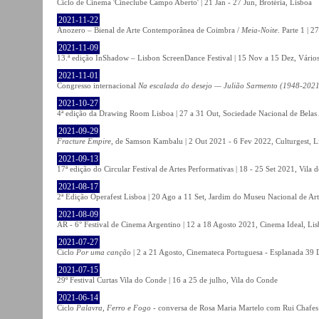
Ciclo de Cinema 'Cineclube Campo Aberto' | 21 Jan - 27 Jun, Brotéria, Lisboa
2021-11-22
Anozero – Bienal de Arte Contemporânea de Coimbra /
Meia-Noite
. Parte 1 | 
2021-11-09
13.ª edição InShadow – Lisbon ScreenDance Festival | 15 Nov a 15 Dez, Vários
2021-11-01
Congresso internacional
Na escalada do desejo — Julião Sarmento (1948-2021
2021-10-27
4ª edição da Drawing Room Lisboa | 27 a 31 Out, Sociedade Nacional de Belas 
2021-09-29
Fracture Empire
, de Samson Kambalu | 2 Out 2021 - 6 Fev 2022, Culturgest, L
2021-09-13
17ª edição do Circular Festival de Artes Performativas | 18 - 25 Set 2021, Vila
2021-08-17
2ª Edição Operafest Lisboa | 20 Ago a 11 Set, Jardim do Museu Nacional de Art
2021-08-09
AR - 6° Festival de Cinema Argentino | 12 a 18 Agosto 2021, Cinema Ideal, Li
2021-07-27
Ciclo
Por uma canção
| 2 a 21 Agosto, Cinemateca Portuguesa - Esplanada 39 
2021-07-15
29º Festival Curtas Vila do Conde | 16 a 25 de julho, Vila do Conde
2021-06-14
Ciclo
Palavra, Ferro e Fogo
- conversa de Rosa Maria Martelo com Rui Chafes |