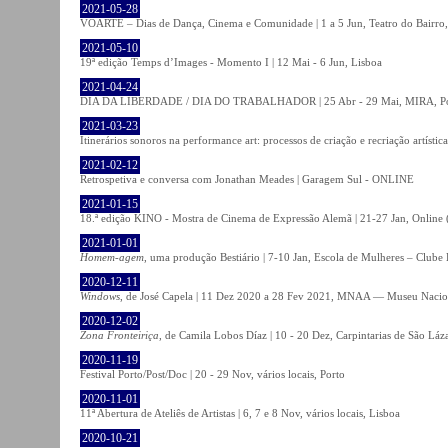
2021-05-28
VOARTE – Dias de Dança, Cinema e Comunidade | 1 a 5 Jun, Teatro do Bairro,
2021-05-10
19ª edição Temps d’Images - Momento I | 12 Mai - 6 Jun, Lisboa
2021-04-24
DIA DA LIBERDADE / DIA DO TRABALHADOR | 25 Abr - 29 Mai, MIRA, P
2021-03-23
Itinerários sonoros na performance art: processos de criação e recriação artíst
2021-02-12
Retrospetiva e conversa com Jonathan Meades | Garagem Sul - ONLINE
2021-01-15
18.ª edição KINO - Mostra de Cinema de Expressão Alemã | 21-27 Jan, Online (
2021-01-01
Homem-agem
, uma produção Bestiário | 7-10 Jan, Escola de Mulheres – Clube 
2020-12-11
Windows
, de José Capela | 11 Dez 2020 a 28 Fev 2021, MNAA — Museu Nacion
2020-12-02
Zona Fronteiriça
, de Camila Lobos Díaz | 10 - 20 Dez, Carpintarias de São Láz
2020-11-19
Festival Porto/Post/Doc | 20 - 29 Nov, vários locais, Porto
2020-11-01
11ª Abertura de Ateliês de Artistas | 6, 7 e 8 Nov, vários locais, Lisboa
2020-10-21