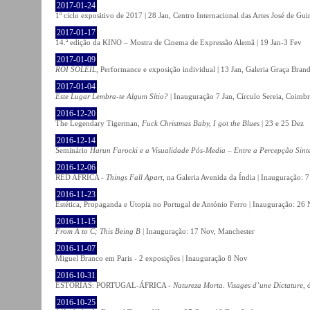
2017-01-24
1º ciclo expositivo de 2017 | 28 Jan, Centro Internacional das Artes José de Gu
2017-01-17
14.ª edição da KINO – Mostra de Cinema de Expressão Alemã | 19 Jan-3 Fev
2017-01-09
ROI SOLEIL
, Performance e exposição individual | 13 Jan, Galeria Graça Bran
2017-01-04
Este Lugar Lembra-te Algum Sítio?
| Inauguração 7 Jan, Círculo Sereia, Coimb
2016-12-20
The Legendary Tigerman,
Fuck Christmas Baby, I got the Blues
| 23 e 25 Dez
2016-12-14
Seminário
Harun Farocki e a Visualidade Pós-Media – Entre a Percepção Sinté
2016-12-06
RED AFRICA -
Things Fall Apart
, na Galeria Avenida da Índia | Inauguração:
2016-11-23
Estética, Propaganda e Utopia no Portugal de António Ferro | Inauguração: 26 
2016-11-15
From A to C; This Being B
| Inauguração: 17 Nov, Manchester
2016-11-07
Miguel Branco em Paris - 2 exposições | Inauguração 8 Nov
2016-10-31
ESTÓRIAS: PORTUGAL-ÁFRICA -
Natureza Morta. Visages d’une Dictature
, 
2016-10-25