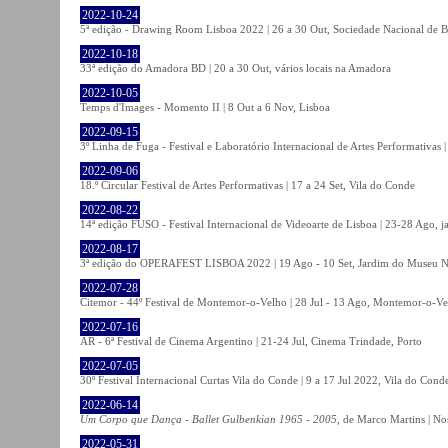
2022-10-24
5ª edição - Drawing Room Lisboa 2022 | 26 a 30 Out, Sociedade Nacional de Be
2022-10-18
33ª edição do Amadora BD | 20 a 30 Out, vários locais na Amadora
2022-10-05
Temps d'Images - Momento II | 8 Out a 6 Nov, Lisboa
2022-09-15
3º Linha de Fuga - Festival e Laboratório Internacional de Artes Performativas 
2022-09-06
18.º Circular Festival de Artes Performativas | 17 a 24 Set, Vila do Conde
2022-08-22
14ª edição FUSO - Festival Internacional de Videoarte de Lisboa | 23-28 Ago, j
2022-08-17
3ª edição do OPERAFEST LISBOA 2022 | 19 Ago - 10 Set, Jardim do Museu Na
2022-07-28
Citemor - 44º Festival de Montemor-o-Velho | 28 Jul - 13 Ago, Montemor-o-Ve
2022-07-16
AR - 6ª Festival de Cinema Argentino | 21-24 Jul, Cinema Trindade, Porto
2022-07-05
30º Festival Internacional Curtas Vila do Conde | 9 a 17 Jul 2022, Vila do Cond
2022-06-14
Um Corpo que Dança - Ballet Gulbenkian 1965 - 2005
, de Marco Martins | No
2022-05-31