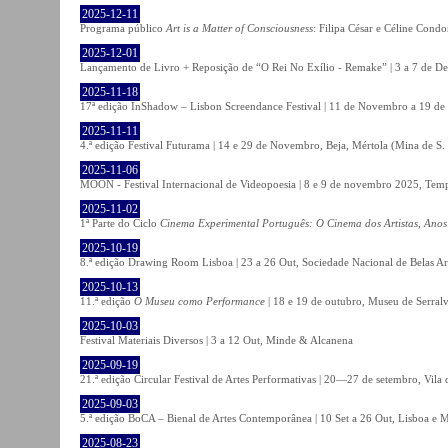
2025-12-11
Programa público
Art is a Matter of Consciousness
: Filipa César e Céline Cond
2025-12-01
Lançamento de Livro + Reposição de “O Rei No Exílio - Remake” | 3 a 7 de D
2025-11-18
17ª edição InShadow – Lisbon Screendance Festival | 11 de Novembro a 19 de
2025-11-11
4.ª edição Festival Futurama | 14 e 29 de Novembro, Beja, Mértola (Mina de S
2025-11-06
MOON - Festival Internacional de Videopoesia | 8 e 9 de novembro 2025, Temp
2025-11-02
1ª Parte do Ciclo
Cinema Experimental Português: O Cinema dos Artistas, Anos
2025-10-19
8.ª edição Drawing Room Lisboa | 23 a 26 Out, Sociedade Nacional de Belas Ar
2025-10-13
11.ª edição
O Museu como Performance
| 18 e 19 de outubro, Museu de Serral
2025-10-03
Festival Materiais Diversos | 3 a 12 Out, Minde & Alcanena
2025-09-19
21.ª edição Circular Festival de Artes Performativas | 20—27 de setembro, Vila
2025-09-03
5.ª edição BoCA – Bienal de Artes Contemporânea | 10 Set a 26 Out, Lisboa e 
2025-08-23