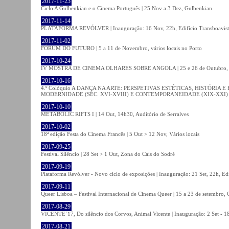
2017-11-23
Ciclo A Gulbenkian e o Cinema Português | 25 Nov a 3 Dez, Gulbenkian
2017-11-14
PLATAFORMA REVÓLVER | Inauguração: 16 Nov, 22h, Edifício Transboavista
2017-11-02
FÓRUM DO FUTURO | 5 a 11 de Novembro, vários locais no Porto
2017-10-24
IV MOSTRA DE CINEMA OLHARES SOBRE ANGOLA | 25 e 26 de Outubro
2017-10-16
4.º Colóquio A DANÇA NA ARTE: PERSPETIVAS ESTÉTICAS, HISTÓRIA
MODERNIDADE (SÉC. XVI-XVIII) E CONTEMPORANEIDADE (XIX-XXI) | 21 O
2017-10-10
METABOLIC RIFTS I | 14 Out, 14h30, Auditório de Serralves
2017-10-02
18ª edição Festa do Cinema Francês | 5 Out > 12 Nov, Vários locais
2017-09-25
Festival Silêncio | 28 Set > 1 Out, Zona do Cais do Sodré
2017-09-19
Plataforma Revólver - Novo ciclo de exposições | Inauguração: 21 Set, 22h, Edi
2017-09-11
Queer Lisboa – Festival Internacional de Cinema Queer | 15 a 23 de setembro,
2017-08-29
VICENTE´17, Do silêncio dos Corvos, Animal Vicente | Inauguração: 2 Set - 
2017-08-21