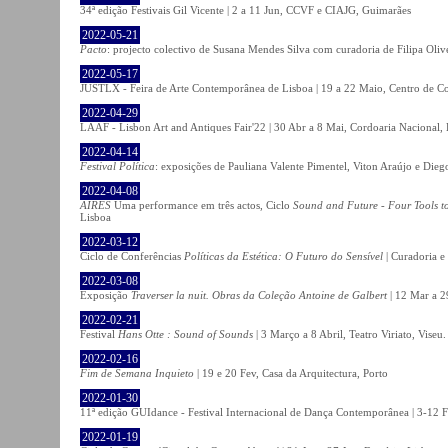
34ª edição Festivais Gil Vicente | 2 a 11 Jun, CCVF e CIAJG, Guimarães
2022-05-21
Pacto
: projecto colectivo de Susana Mendes Silva com curadoria de Filipa Oli
2022-05-17
JUSTLX - Feira de Arte Contemporânea de Lisboa | 19 a 22 Maio, Centro de C
2022-04-29
LAAF - Lisbon Art and Antiques Fair'22 | 30 Abr a 8 Mai, Cordoaria Nacional,
2022-04-14
Festival Política
: exposições de Pauliana Valente Pimentel, Viton Araújo e Die
2022-04-08
AIRES
Uma performance em três actos, Ciclo
Sound and Future - Four Tools t
Lisboa
2022-03-12
Ciclo de Conferências
Políticas da Estética: O Futuro do Sensível
| Curadoria e
2022-03-08
Exposição
Traverser la nuit. Obras da Coleção Antoine de Galbert
| 12 Mar a 2
2022-02-21
Festival
Hans Otte : Sound of Sounds
| 3 Março a 8 Abril, Teatro Viriato, Viseu.
2022-02-16
Fim de Semana Inquieto
| 19 e 20 Fev, Casa da Arquitectura, Porto
2022-01-30
11ª edição GUIdance - Festival Internacional de Dança Contemporânea | 3-12 Fe
2022-01-19