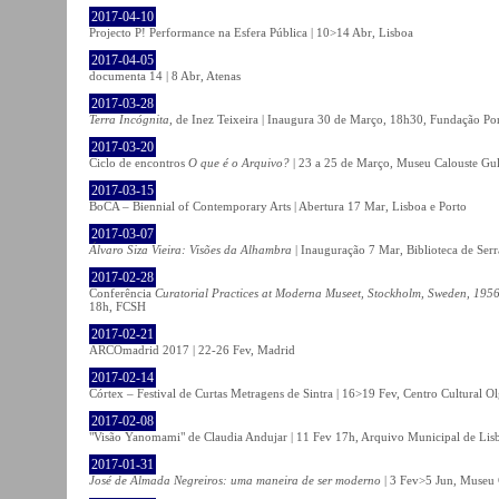
2017-04-10
Projecto P! Performance na Esfera Pública | 10>14 Abr, Lisboa
2017-04-05
documenta 14 | 8 Abr, Atenas
2017-03-28
Terra Incógnita
, de Inez Teixeira | Inaugura 30 de Março, 18h30, Fundação P
2017-03-20
Ciclo de encontros
O que é o Arquivo?
| 23 a 25 de Março, Museu Calouste Gu
2017-03-15
BoCA – Biennial of Contemporary Arts | Abertura 17 Mar, Lisboa e Porto
2017-03-07
Álvaro Siza Vieira: Visões da Alhambra
| Inauguração 7 Mar, Biblioteca de Serr
2017-02-28
Conferência
Curatorial Practices at Moderna Museet, Stockholm, Sweden, 1956-
18h, FCSH
2017-02-21
ARCOmadrid 2017 | 22-26 Fev, Madrid
2017-02-14
Córtex – Festival de Curtas Metragens de Sintra | 16>19 Fev, Centro Cultural O
2017-02-08
"Visão Yanomami" de Claudia Andujar | 11 Fev 17h, Arquivo Municipal de Lisb
2017-01-31
José de Almada Negreiros: uma maneira de ser moderno
| 3 Fev>5 Jun, Museu 