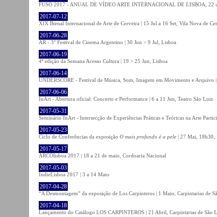
FUSO 2017 - ANUAL DE VÍDEO ARTE INTERNACIONAL DE LISBOA, 22 a 
2017-07-12
XIX Bienal Internacional de Arte de Cerveira | 15 Jul a 16 Set, Vila Nova de Ce
2017-06-28
AR - 3° Festival de Cinema Argentino | 30 Jun > 9 Jul, Lisboa
2017-06-19
4ª edição da Semana Acesso Cultura | 19 > 25 Jun, Lisboa
2017-06-14
UNDERSCORE - Festival de Música, Som, Imagem em Movimento e Arquivo | 1
2017-06-06
InArt - Abertura oficial: Concerto e Performance | 6 a 11 Jun, Teatro São Luiz
2017-05-31
Seminário InArt - Intersecção de Experiências Práticas e Teóricas na Arte Part
2017-05-23
Ciclo de Conferências da exposição
O mais profundo é a pele
| 27 Mai, 18h30, 
2017-05-17
ARCOlisboa 2017 | 18 a 21 de maio, Cordoaria Nacional
2017-05-03
IndieLisboa 2017 | 3 a 14 Maio
2017-04-28
“A Desmontagem” da exposição de Los Carpinteros | 1 Maio, Carpintarias de S
2017-04-18
Lançamento do Catálogo LOS CARPINTEROS | 21 Abril, Carpintarias de São 