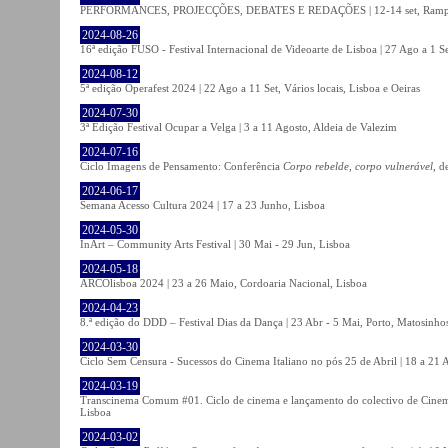
PERFORMANCES, PROJECÇÕES, DEBATES E REDAÇÕES | 12-14 set, Rampa
2024-08-26
16ª edição FUSO - Festival Internacional de Videoarte de Lisboa | 27 Ago a 1 Se
2024-08-12
5ª edição Operafest 2024 | 22 Ago a 11 Set, Vários locais, Lisboa e Oeiras
2024-07-30
3ª Edição Festival Ocupar a Velga | 3 a 11 Agosto, Aldeia de Valezim
2024-07-16
Ciclo Imagens de Pensamento: Conferência
Corpo rebelde, corpo vulnerável
, d
2024-06-17
Semana Acesso Cultura 2024 | 17 a 23 Junho, Lisboa
2024-05-30
InArt – Community Arts Festival | 30 Mai - 29 Jun, Lisboa
2024-05-18
ARCOlisboa 2024 | 23 a 26 Maio, Cordoaria Nacional, Lisboa
2024-04-23
8.ª edição do DDD – Festival Dias da Dança | 23 Abr - 5 Mai, Porto, Matosinho
2024-03-30
Ciclo Sem Censura - Sucessos do Cinema Italiano no pós 25 de Abril | 18 a 21
2024-03-19
Transcinema Comum #01. Ciclo de cinema e lançamento do colectivo de Cine
Lisboa
2024-03-02