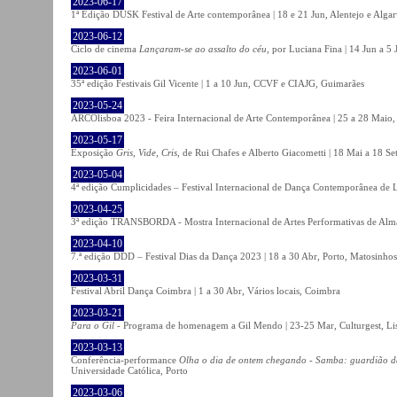
2023-06-17
1ª Edição DUSK Festival de Arte contemporânea | 18 e 21 Jun, Alentejo e Alga
2023-06-12
Ciclo de cinema
Lançaram-se ao assalto do céu
, por Luciana Fina | 14 Jun a 5
2023-06-01
35ª edição Festivais Gil Vicente | 1 a 10 Jun, CCVF e CIAJG, Guimarães
2023-05-24
ARCOlisboa 2023 - Feira Internacional de Arte Contemporânea | 25 a 28 Maio,
2023-05-17
Exposição
Gris, Vide, Cris
, de Rui Chafes e Alberto Giacometti | 18 Mai a 18 S
2023-05-04
4ª edição Cumplicidades – Festival Internacional de Dança Contemporânea de L
2023-04-25
3ª edição TRANSBORDA - Mostra Internacional de Artes Performativas de Alma
2023-04-10
7.ª edição DDD – Festival Dias da Dança 2023 | 18 a 30 Abr, Porto, Matosinhos
2023-03-31
Festival Abril Dança Coimbra | 1 a 30 Abr, Vários locais, Coimbra
2023-03-21
Para o Gil
- Programa de homenagem a Gil Mendo | 23-25 Mar, Culturgest, Li
2023-03-13
Conferência-performance
Olha o dia de ontem chegando - Samba: guardião 
Universidade Católica, Porto
2023-03-06