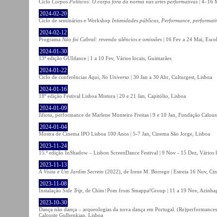
Ciclo
Corpos Políticos: O corpo fora da norma nas artes performativas
| 4–16 M
2024-02-20
Ciclo de seminários e Workshop
Intimidades públicas, Performance, performati
2024-02-12
Programa
Não foi Cabral: revendo silêncios e omissões
| 16 Fev a 24 Mai, Escol
2024-01-30
13ª edição GUIdance | 1 a 10 Fev, Vários locais, Guimarães
2024-01-22
Ciclo de conferências
Aqui, No Universo
| 30 Jan a 30 Abr, Culturgest, Lisboa
2024-01-16
18º edição Festival Lisboa Mistura | 20 e 21 Jan, Capitólio, Lisboa
2024-01-09
Idiota
, performance de Marlene Monteiro Freitas | 9 e 10 Jan, Fundação Calou
2024-01-04
Mostra de Cinema IPO Lisboa 100 Anos | 5-7 Jan, Cinema São Jorge, Lisboa
2023-11-24
15.ª edição InShadow – Lisbon ScreenDance Festival | 9 Nov - 15 Dez, Vários l
2023-11-13
A Visita e Um Jardim Secreto
(2022), de Irene M. Borrego | Estreia 16 Nov, Ci
2023-11-08
Instalação
Side Trip
, de Chim↑Pom from Smappa!Group | 11 a 19 Nov, Azinhaga
2023-10-30
Dança não dança – arqueologias da nova dança em Portugal. (Re)performances,
Calouste Gulbenkian, Lisboa