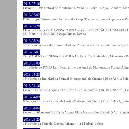
2018-07-16
Citemor — 40º Festival de Montemor-o-Velho | 19 Jul a 11 Ago, Coimbra, Mon
2018-07-02
Pieter Hugo,
Between the Devil and the Deep Blue Sea - Entre a Espada e a Pa
2018-05-29
Ciclo de Cinema PRIMAVERA TARDIA — (RE) VISITAÇÃO DO CINEMA JAPONÊS
| 31 Maio > 11 de Julho, Espaço Nimas, Lisboa
2018-05-24
18ª edição da Feira do Livro de Lisboa | 25 de maio a 13 de junho no Parque 
2018-05-07
24 IMAGENS – CINEMA E FOTOGRAFIA (I) | 7 a 30 de Maio, Cinemateca Po
2018-05-03
18.ª edição do FIMFA Lx - Festival Internacional de Marionetas e Formas Anim
2018-04-23
15ª edição do IndieLisboa Festival Internacional de Cinema | 26 de Abril a 6 d
2018-04-16
Ciclo de Encontros O que é O Arquivo? - 2º Laboratório | 18, 19 e 20 Abril, C
2018-04-09
8.ª edição Córtex – Festival de Curtas-Metragens de Sintra | 11 a 18 Abril, Sintr
2018-04-04
Encontro Silencioso
(2017) de Miguel Clara Vasconcelos | Estreia 5 Abr, Cinem
2018-03-25
11ª edição da Festa do Cinema Italiano | 4 a 12 Abril, Lisboa