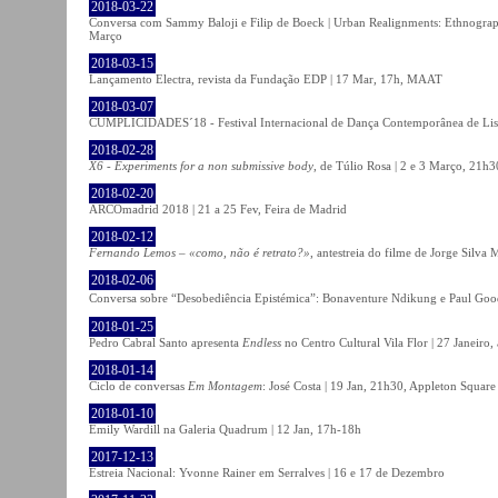
2018-03-22
Conversa com Sammy Baloji e Filip de Boeck | Urban Realignments: Ethnographi
Março
2018-03-15
Lançamento Electra, revista da Fundação EDP | 17 Mar, 17h, MAAT
2018-03-07
CUMPLICIDADES´18 - Festival Internacional de Dança Contemporânea de Lisb
2018-02-28
X6 - Experiments for a non submissive body
, de Túlio Rosa | 2 e 3 Março, 21h3
2018-02-20
ARCOmadrid 2018 | 21 a 25 Fev, Feira de Madrid
2018-02-12
Fernando Lemos – «como, não é retrato?»
, antestreia do filme de Jorge Silv
2018-02-06
Conversa sobre “Desobediência Epistémica”: Bonaventure Ndikung e Paul G
2018-01-25
Pedro Cabral Santo apresenta
Endless
no Centro Cultural Vila Flor | 27 Janeiro,
2018-01-14
Ciclo de conversas
Em Montagem
: José Costa | 19 Jan, 21h30, Appleton Square
2018-01-10
Emily Wardill na Galeria Quadrum | 12 Jan, 17h-18h
2017-12-13
Estreia Nacional: Yvonne Rainer em Serralves | 16 e 17 de Dezembro