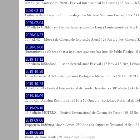
40ª Edição Fantasporto 2020 - Festival Internacional de Cinema | 25 Fev — 8 M
2020-02-18
Cattivo – da boca para fora
, instalação de Marlene Monteiro Freitas | 18 a 23 
2020-02-04
10ª edição GUIdance - Festival Internacional de Dança Contemporânea | 6 a 16
2020-01-23
17.ª KINO – Mostra de Cinema de Expressão Alemã | 29 Jan a 5 Fev, Cinema Sã
2020-01-08
Anarquismos
e
Habrás de ir a la guerra que empieza hoy
, de Pablo Fidalgo | 9 
2019-11-12
11ª edição InShadow – Lisbon ScreenDance Festival | 12 Nov a 18 Dez, Lisboa
2019-10-29
O Fio Invisível: Arte Contemporânea Portugal – Macau, China | 30 Out 2019 
2019-10-24
Amadora BD - Festival Internacional de Banda Desenhada - 30ª edição | 24 Ou
2019-10-09
2a Edição Drawing Room Lisboa | 10 a 13 Outubro, Sociedade Nacional de Bel
2019-09-10
13.ª edição MOTELX – Festival Internacional de Cinema de Terror | 10-15 Set,
2019-09-06
Exposição
Indústria, Arte e Letras. 250 Anos da Imprensa Nacional
| 6 Set - 2
2019-06-28
Blank
, de Irma Blank | 29 Jun a 8 Set, Culturgest