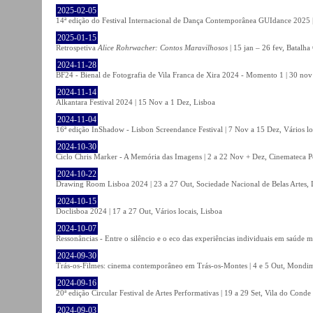
2025-02-05
14ª edição do Festival Internacional de Dança Contemporânea GUIdance 2025 |
2025-01-15
Retrospetiva
Alice Rohrwacher: Contos Maravilhosos
| 15 jan – 26 fev, Batalh
2024-11-28
BF24 - Bienal de Fotografia de Vila Franca de Xira 2024 - Momento 1 | 30 nov 
2024-11-14
Alkantara Festival 2024 | 15 Nov a 1 Dez, Lisboa
2024-11-04
16ª edição InShadow - Lisbon Screendance Festival | 7 Nov a 15 Dez, Vários lo
2024-10-30
Ciclo Chris Marker - A Memória das Imagens | 2 a 22 Nov + Dez, Cinemateca P
2024-10-22
Drawing Room Lisboa 2024 | 23 a 27 Out, Sociedade Nacional de Belas Artes, 
2024-10-15
Doclisboa 2024 | 17 a 27 Out, Vários locais, Lisboa
2024-10-07
Ressonâncias - Entre o silêncio e o eco das experiências individuais em saúde 
2024-09-30
Trás-os-Filmes: cinema contemporâneo em Trás-os-Montes | 4 e 5 Out, Mondi
2024-09-16
20ª edição Circular Festival de Artes Performativas | 19 a 29 Set, Vila do Conde
2024-09-03