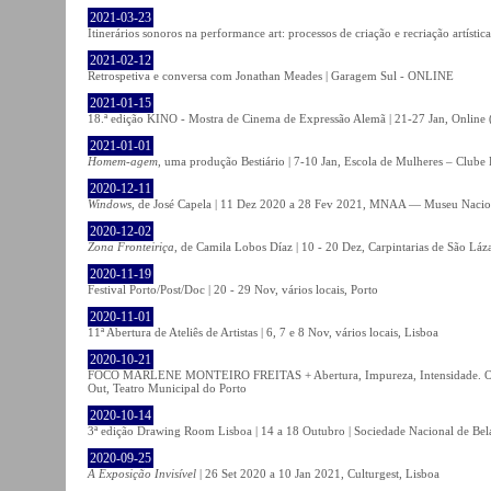
2021-03-23
Itinerários sonoros na performance art: processos de criação e recriação artíst
2021-02-12
Retrospetiva e conversa com Jonathan Meades | Garagem Sul - ONLINE
2021-01-15
18.ª edição KINO - Mostra de Cinema de Expressão Alemã | 21-27 Jan, Online (
2021-01-01
Homem-agem
, uma produção Bestiário | 7-10 Jan, Escola de Mulheres – Clube 
2020-12-11
Windows
, de José Capela | 11 Dez 2020 a 28 Fev 2021, MNAA — Museu Nacion
2020-12-02
Zona Fronteiriça
, de Camila Lobos Díaz | 10 - 20 Dez, Carpintarias de São Láz
2020-11-19
Festival Porto/Post/Doc | 20 - 29 Nov, vários locais, Porto
2020-11-01
11ª Abertura de Ateliês de Artistas | 6, 7 e 8 Nov, vários locais, Lisboa
2020-10-21
FOCO MARLENE MONTEIRO FREITAS + Abertura, Impureza, Intensidade. Olhare
Out, Teatro Municipal do Porto
2020-10-14
3ª edição Drawing Room Lisboa | 14 a 18 Outubro | Sociedade Nacional de Bela
2020-09-25
A Exposição Invisível
| 26 Set 2020 a 10 Jan 2021, Culturgest, Lisboa