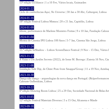
13ª edição GUIdance | 1 a 10 Fev, Vários locais, Guimarães
2024-01-22
Ciclo de conferências
Aqui, No Universo
| 30 Jan a 30 Abr, Culturgest, Lisboa
2024-01-16
18º edição Festival Lisboa Mistura | 20 e 21 Jan, Capitólio, Lisboa
2024-01-09
Idiota
, performance de Marlene Monteiro Freitas | 9 e 10 Jan, Fundação Calou
2024-01-04
Mostra de Cinema IPO Lisboa 100 Anos | 5-7 Jan, Cinema São Jorge, Lisboa
2023-11-24
15.ª edição InShadow – Lisbon ScreenDance Festival | 9 Nov - 15 Dez, Vários l
2023-11-13
A Visita e Um Jardim Secreto
(2022), de Irene M. Borrego | Estreia 16 Nov, Ci
2023-11-08
Instalação
Side Trip
, de Chim↑Pom from Smappa!Group | 11 a 19 Nov, Azinhaga
2023-10-30
Dança não dança – arqueologias da nova dança em Portugal. (Re)performances,
Calouste Gulbenkian, Lisboa
2023-10-22
6ª edição Drawing Room Lisboa | 25 a 29 Out, Sociedade Nacional de Belas Art
2023-10-05
12ª edição Festival Materiais Diversos | 5 a 15 Out, Alcanena e Minde
2023-09-18