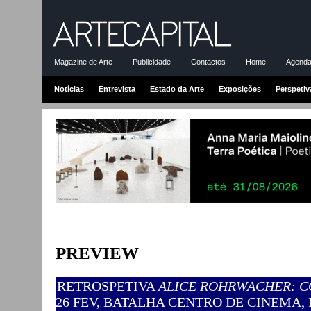
Magazine de Arte
Publicidade
Contactos
Home
Agenda-
Notícias
Entrevista
Estado da Arte
Exposições
Perspetiv
PREVIEW
RETROSPETIVA
ALICE ROHRWACHER: C
26 FEV, BATALHA CENTRO DE CINEMA,