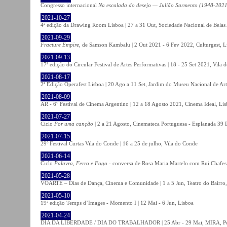
Congresso internacional
Na escalada do desejo — Julião Sarmento (1948-2021
2021-10-27
4ª edição da Drawing Room Lisboa | 27 a 31 Out, Sociedade Nacional de Belas 
2021-09-29
Fracture Empire
, de Samson Kambalu | 2 Out 2021 - 6 Fev 2022, Culturgest, L
2021-09-13
17ª edição do Circular Festival de Artes Performativas | 18 - 25 Set 2021, Vila
2021-08-17
2ª Edição Operafest Lisboa | 20 Ago a 11 Set, Jardim do Museu Nacional de Art
2021-08-09
AR - 6° Festival de Cinema Argentino | 12 a 18 Agosto 2021, Cinema Ideal, Li
2021-07-27
Ciclo
Por uma canção
| 2 a 21 Agosto, Cinemateca Portuguesa - Esplanada 39 
2021-07-15
29º Festival Curtas Vila do Conde | 16 a 25 de julho, Vila do Conde
2021-06-14
Ciclo
Palavra, Ferro e Fogo
- conversa de Rosa Maria Martelo com Rui Chafes |
2021-05-28
VOARTE – Dias de Dança, Cinema e Comunidade | 1 a 5 Jun, Teatro do Bairro,
2021-05-10
19ª edição Temps d’Images - Momento I | 12 Mai - 6 Jun, Lisboa
2021-04-24
DIA DA LIBERDADE / DIA DO TRABALHADOR | 25 Abr - 29 Mai, MIRA, P