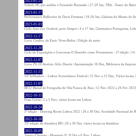
2023-01-23
S/título #8
, por auéééu e Fernando Roussado | 27-29 Jan, TBA - Teatro do Bair
2023-01-17
Performance
Reflection
de Davis Freeman | 19-26 Jan, Galerias do Museu de Ser
2023-01-03
Ciclo
Jean-Luc Godard, para Sempre
| 4 a 17 Jan, Cinemateca Portuguesa, Lis
2022-12-27
Livro
Confins
, de Enric Vives-Rubio | Edição de autor
2022-12-20
Ciclo de Exposições e Conversas
O Desenho como Pensamento
- 2ª edição | 14
2022-12-07
Livro
Ph.10 António Júlio Duarte
| Apresentação 16 Dez, Biblioteca da Impren
2022-11-15
14º InShadow – Lisbon Screendance Festival | 15 Nov a 15 Dez, Vários locais,
2022-11-07
BF22 Bienal de Fotografia de Vila Franca de Xira | 12 Nov 2022 a 26 Fev 2023, 
2022-10-31
Festa Criola | 2 a 5 Nov, vários locais em Lisboa
2022-10-24
5ª edição - Drawing Room Lisboa 2022 | 26 a 30 Out, Sociedade Nacional de Be
2022-10-18
33ª edição do Amadora BD | 20 a 30 Out, vários locais na Amadora
2022-10-05
Temps d'Images - Momento II | 8 Out a 6 Nov, Lisboa