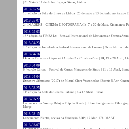
| 31 Maio > 11 de Julho, Espaço Nimas, Lisboa
2018-05-24
18ª edição da Feira do Livro de Lisboa | 25 de maio a 13 de junho no Parque 
2018-05-07
24 IMAGENS – CINEMA E FOTOGRAFIA (I) | 7 a 30 de Maio, Cinemateca Po
2018-05-03
18.ª edição do FIMFA Lx - Festival Internacional de Marionetas e Formas Anim
2018-04-23
15ª edição do IndieLisboa Festival Internacional de Cinema | 26 de Abril a 6 d
2018-04-16
Ciclo de Encontros O que é O Arquivo? - 2º Laboratório | 18, 19 e 20 Abril, C
2018-04-09
8.ª edição Córtex – Festival de Curtas-Metragens de Sintra | 11 a 18 Abril, Sintr
2018-04-04
Encontro Silencioso
(2017) de Miguel Clara Vasconcelos | Estreia 5 Abr, Cinem
2018-03-25
11ª edição da Festa do Cinema Italiano | 4 a 12 Abril, Lisboa
2018-03-22
Conversa com Sammy Baloji e Filip de Boeck | Urban Realignments: Ethnographi
Março
2018-03-15
Lançamento Electra, revista da Fundação EDP | 17 Mar, 17h, MAAT
2018-03-07
CUMPLICIDADES´18 - Festival Internacional de Dança Contemporânea de Lisb