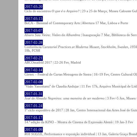
2017-03-20
Ciclo de encontros
O que é o Arquivo?
| 23 a 25 de Março, Museu Calouste Gu
2017-03-15
BoCA – Biennial of Contemporary Arts | Abertura 17 Mar, Lisboa e Porto
2017-03-07
Álvaro Siza Vieira: Visões da Alhambra
| Inauguração 7 Mar, Biblioteca de Serr
2017-02-28
Conferência
Curatorial Practices at Moderna Museet, Stockholm, Sweden, 1956-
18h, FCSH
2017-02-21
ARCOmadrid 2017 | 22-26 Fev, Madrid
2017-02-14
Córtex – Festival de Curtas Metragens de Sintra | 16>19 Fev, Centro Cultural O
2017-02-08
"Visão Yanomami" de Claudia Andujar | 11 Fev 17h, Arquivo Municipal de Lisb
2017-01-31
José de Almada Negreiros: uma maneira de ser moderno
| 3 Fev>5 Jun, Museu 
2017-01-24
1º ciclo expositivo de 2017 | 28 Jan, Centro Internacional das Artes José de Gu
2017-01-17
14.ª edição da KINO – Mostra de Cinema de Expressão Alemã | 19 Jan-3 Fev
2017-01-09
ROI SOLEIL
, Performance e exposição individual | 13 Jan, Galeria Graça Bran