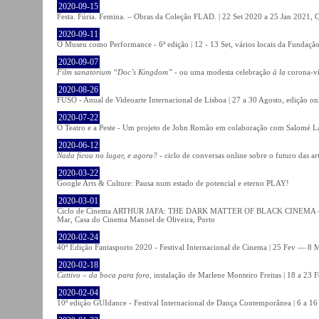
2020-09-15
Festa. Fúria. Femina. – Obras da Coleção FLAD. | 22 Set 2020 a 25 Jan 2021, C
2020-09-11
O Museu como Performance - 6ª edição | 12 - 13 Set, vários locais da Fundação
2020-09-07
Film sanatorium “Doc’s Kingdom”
- ou uma modesta celebração
à la
corona-ví
2020-08-26
FUSO - Anual de Videoarte Internacional de Lisboa | 27 a 30 Agosto, edição on
2020-07-22
O Teatro e a Peste - Um projeto de John Romão em colaboração com Salomé La
2020-06-12
Nada ficou no lugar, e agora?
- ciclo de conversas online sobre o futuro das ar
2020-03-22
Google Arts & Culture: Pausa num estado de potencial e eterno PLAY!
2020-03-01
Ciclo de Cinema ARTHUR JAFA: THE DARK MATTER OF BLACK CINEMA - 
Mar, Casa do Cinema Manoel de Oliveira, Porto
2020-02-24
40ª Edição Fantasporto 2020 - Festival Internacional de Cinema | 25 Fev — 8 M
2020-02-18
Cattivo – da boca para fora
, instalação de Marlene Monteiro Freitas | 18 a 23 
2020-02-04
10ª edição GUIdance - Festival Internacional de Dança Contemporânea | 6 a 16