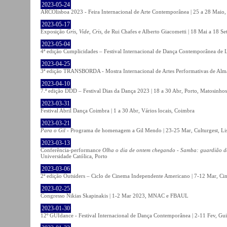
2023-05-24
ARCOlisboa 2023 - Feira Internacional de Arte Contemporânea | 25 a 28 Maio,
2023-05-17
Exposição
Gris, Vide, Cris
, de Rui Chafes e Alberto Giacometti | 18 Mai a 18 S
2023-05-04
4ª edição Cumplicidades – Festival Internacional de Dança Contemporânea de L
2023-04-25
3ª edição TRANSBORDA - Mostra Internacional de Artes Performativas de Alma
2023-04-10
7.ª edição DDD – Festival Dias da Dança 2023 | 18 a 30 Abr, Porto, Matosinhos
2023-03-31
Festival Abril Dança Coimbra | 1 a 30 Abr, Vários locais, Coimbra
2023-03-21
Para o Gil
- Programa de homenagem a Gil Mendo | 23-25 Mar, Culturgest, Li
2023-03-13
Conferência-performance
Olha o dia de ontem chegando - Samba: guardião 
Universidade Católica, Porto
2023-03-06
2ª edição Outsiders – Ciclo de Cinema Independente Americano | 7-12 Mar, C
2023-02-25
Congresso Nikias Skapinakis | 1-2 Mar 2023, MNAC e FBAUL
2023-01-30
12º GUIdance - Festival Internacional de Dança Contemporânea | 2-11 Fev, Gu