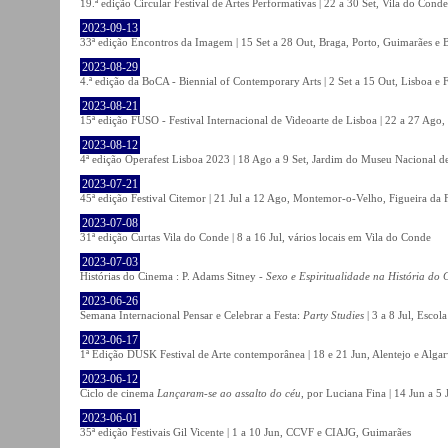
19.ª edição Circular Festival de Artes Performativas | 22 a 30 Set, Vila do Conde
2023-09-13
33ª edição Encontros da Imagem | 15 Set a 28 Out, Braga, Porto, Guimarães e 
2023-08-29
4.ª edição da BoCA - Biennial of Contemporary Arts | 2 Set a 15 Out, Lisboa e 
2023-08-21
15ª edição FUSO - Festival Internacional de Videoarte de Lisboa | 22 a 27 Ago, 
2023-08-12
4ª edição Operafest Lisboa 2023 | 18 Ago a 9 Set, Jardim do Museu Nacional de
2023-07-21
45ª edição Festival Citemor | 21 Jul a 12 Ago, Montemor-o-Velho, Figueira da
2023-07-08
31ª edição Curtas Vila do Conde | 8 a 16 Jul, vários locais em Vila do Conde
2023-07-03
Histórias do Cinema : P. Adams Sitney -
Sexo e Espiritualidade na História do
2023-06-26
Semana Internacional Pensar e Celebrar a Festa:
Party Studies
| 3 a 8 Jul, Escol
2023-06-17
1ª Edição DUSK Festival de Arte contemporânea | 18 e 21 Jun, Alentejo e Alga
2023-06-12
Ciclo de cinema
Lançaram-se ao assalto do céu
, por Luciana Fina | 14 Jun a 5
2023-06-01
35ª edição Festivais Gil Vicente | 1 a 10 Jun, CCVF e CIAJG, Guimarães