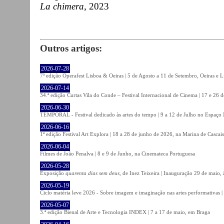
La chimera
, 2023
Outros artigos:
2026-07-28
7ª edição Operafest Lisboa & Oeiras | 5 de Agosto a 11 de Setembro, Oeiras e L
2026-07-14
34.ª edição Curtas Vila do Conde – Festival Internacional de Cinema | 17 e 26 
2026-06-30
TEMPORAL - Festival dedicado às artes do tempo | 9 a 12 de Julho no Espaço
2026-06-16
1ª edição Festival Art Explora | 18 a 28 de junho de 2026, na Marina de Cascais
2026-06-04
Filmes de João Penalva | 8 e 9 de Junho, na Cinemateca Portuguesa
2026-05-28
Exposição
quarenta dias sem deus
, de Inez Teixeira | Inauguração 29 de maio
2026-05-19
Ciclo matéria leve 2026 - Sobre imagem e imaginação nas artes performativas |
2026-05-07
3.ª edição Bienal de Arte e Tecnologia INDEX | 7 a 17 de maio, em Braga