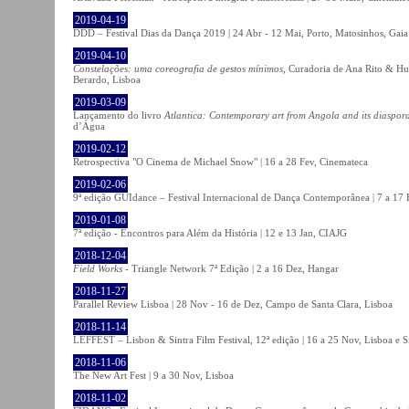
2019-04-19
DDD – Festival Dias da Dança 2019 | 24 Abr - 12 Mai, Porto, Matosinhos, Gaia
2019-04-10
Constelações: uma coreografia de gestos mínimos
, Curadoria de Ana Rito & Hu
Berardo, Lisboa
2019-03-09
Lançamento do livro
Atlantica: Contemporary art from Angola and its diaspor
d’Água
2019-02-12
Retrospectiva "O Cinema de Michael Snow" | 16 a 28 Fev, Cinemateca
2019-02-06
9ª edição GUIdance – Festival Internacional de Dança Contemporânea | 7 a 17
2019-01-08
7ª edição - Encontros para Além da História | 12 e 13 Jan, CIAJG
2018-12-04
Field Works
- Triangle Network 7ª Edição | 2 a 16 Dez, Hangar
2018-11-27
Parallel Review Lisboa | 28 Nov - 16 de Dez, Campo de Santa Clara, Lisboa
2018-11-14
LEFFEST – Lisbon & Sintra Film Festival, 12ª edição | 16 a 25 Nov, Lisboa e S
2018-11-06
The New Art Fest | 9 a 30 Nov, Lisboa
2018-11-02