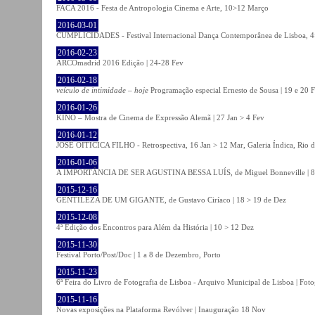
FACA 2016 - Festa de Antropologia Cinema e Arte, 10>12 Março
2016-03-01
CUMPLICIDADES - Festival Internacional Dança Contemporânea de Lisboa, 
2016-02-23
ARCOmadrid 2016 Edição | 24-28 Fev
2016-02-18
veículo de intimidade – hoje
Programação especial Ernesto de Sousa | 19 e 20 
2016-01-26
KINO – Mostra de Cinema de Expressão Alemã | 27 Jan > 4 Fev
2016-01-12
JOSÉ OITICICA FILHO - Retrospectiva, 16 Jan > 12 Mar, Galeria Índica, Rio d
2016-01-06
A IMPORTÂNCIA DE SER AGUSTINA BESSA LUÍS, de Miguel Bonneville | 8>1
2015-12-16
GENTILEZA DE UM GIGANTE, de Gustavo Ciríaco | 18 > 19 de Dez
2015-12-08
4ª Edição dos Encontros para Além da História | 10 > 12 Dez
2015-11-30
Festival Porto/Post/Doc | 1 a 8 de Dezembro, Porto
2015-11-23
6ª Feira do Livro de Fotografia de Lisboa - Arquivo Municipal de Lisboa | Fot
2015-11-16
Novas exposições na Plataforma Revólver | Inauguração 18 Nov