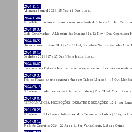
2024-11-14
Alkantara Festival 2024 | 15 Nov a 1 Dez, Lisboa
2024-11-04
16ª edição InShadow - Lisbon Screendance Festival | 7 Nov a 15 Dez, Vários lo
2024-10-30
Ciclo Chris Marker - A Memória das Imagens | 2 a 22 Nov + Dez, Cinemateca P
2024-10-22
Drawing Room Lisboa 2024 | 23 a 27 Out, Sociedade Nacional de Belas Artes, 
2024-10-15
Doclisboa 2024 | 17 a 27 Out, Vários locais, Lisboa
2024-10-07
Ressonâncias - Entre o silêncio e o eco das experiências individuais em saúde 
2024-09-30
Trás-os-Filmes: cinema contemporâneo em Trás-os-Montes | 4 e 5 Out, Mondi
2024-09-16
20ª edição Circular Festival de Artes Performativas | 19 a 29 Set, Vila do Conde
2024-09-03
PERFORMANCES, PROJECÇÕES, DEBATES E REDAÇÕES | 12-14 set, Rampa
2024-08-26
16ª edição FUSO - Festival Internacional de Videoarte de Lisboa | 27 Ago a 1 Se
2024-08-12
5ª edição Operafest 2024 | 22 Ago a 11 Set, Vários locais, Lisboa e Oeiras