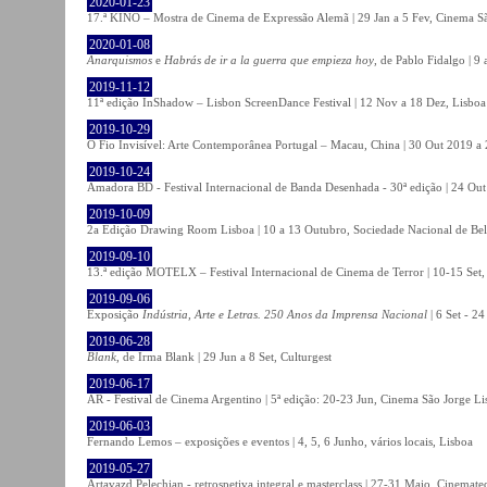
2020-01-23
17.ª KINO – Mostra de Cinema de Expressão Alemã | 29 Jan a 5 Fev, Cinema Sã
2020-01-08
Anarquismos
e
Habrás de ir a la guerra que empieza hoy
, de Pablo Fidalgo | 9 
2019-11-12
11ª edição InShadow – Lisbon ScreenDance Festival | 12 Nov a 18 Dez, Lisboa
2019-10-29
O Fio Invisível: Arte Contemporânea Portugal – Macau, China | 30 Out 2019 
2019-10-24
Amadora BD - Festival Internacional de Banda Desenhada - 30ª edição | 24 Ou
2019-10-09
2a Edição Drawing Room Lisboa | 10 a 13 Outubro, Sociedade Nacional de Bel
2019-09-10
13.ª edição MOTELX – Festival Internacional de Cinema de Terror | 10-15 Set,
2019-09-06
Exposição
Indústria, Arte e Letras. 250 Anos da Imprensa Nacional
| 6 Set - 2
2019-06-28
Blank
, de Irma Blank | 29 Jun a 8 Set, Culturgest
2019-06-17
AR - Festival de Cinema Argentino | 5ª edição: 20-23 Jun, Cinema São Jorge Li
2019-06-03
Fernando Lemos – exposições e eventos | 4, 5, 6 Junho, vários locais, Lisboa
2019-05-27
Artavazd Pelechian - retrospetiva integral e masterclass | 27-31 Maio, Cinemat