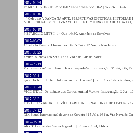
2017-10-24
IV MOSTRA DE CINEMA OLHARES SOBRE ANGOLA | 25 e 26 de Outubro
2017-10-16
4.º Colóquio A DANÇA NA ARTE: PERSPETIVAS ESTÉTICAS, HISTÓRIA
MODERNIDADE (SÉC. XVI-XVIII) E CONTEMPORANEIDADE (XIX-XXI) | 21 O
2017-10-10
METABOLIC RIFTS I | 14 Out, 14h30, Auditório de Serralves
2017-10-02
18ª edição Festa do Cinema Francês | 5 Out > 12 Nov, Vários locais
2017-09-25
Festival Silêncio | 28 Set > 1 Out, Zona do Cais do Sodré
2017-09-19
Plataforma Revólver - Novo ciclo de exposições | Inauguração: 21 Set, 22h, Edi
2017-09-11
Queer Lisboa – Festival Internacional de Cinema Queer | 15 a 23 de setembro,
2017-08-29
VICENTE´17, Do silêncio dos Corvos, Animal Vicente | Inauguração: 2 Set - 
2017-08-21
FUSO 2017 - ANUAL DE VÍDEO ARTE INTERNACIONAL DE LISBOA, 22 a 
2017-07-12
XIX Bienal Internacional de Arte de Cerveira | 15 Jul a 16 Set, Vila Nova de Ce
2017-06-28
AR - 3° Festival de Cinema Argentino | 30 Jun > 9 Jul, Lisboa