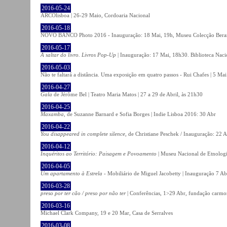
2016-05-24
ARCOlisboa | 26-29 Maio, Cordoaria Nacional
2016-05-18
NOVO BANCO Photo 2016 - Inauguração: 18 Mai, 19h, Museu Colecção Bera
2016-05-17
A saltar do livro. Livros Pop-Up
| Inauguração: 17 Mai, 18h30. Biblioteca Naci
2016-05-03
Não te faltará a distância. Uma exposição em quatro passos - Rui Chafes | 5 Mai 
2016-04-27
Gala
de Jérôme Bel | Teatro Maria Matos | 27 a 29 de Abril, às 21h30
2016-04-25
Maxamba
, de Suzanne Barnard e Sofia Borges | Indie Lisboa 2016: 30 Abr
2016-04-22
You disappeared in complete silence
, de Christiane Peschek / Inauguração: 22 
2016-04-12
Inquéritos ao Território: Paisagem e Povoamento
| Museu Nacional de Etnolog
2016-04-05
Um apartamento à Estrela
- Mobiliário de Miguel Jacobetty | Inauguração 7 Abr
2016-03-28
preso por ter cão / preso por não ter
| Conferências, 1>29 Abr, fundação carmo
2016-03-16
Michael Clark Company, 19 e 20 Mar, Casa de Serralves
2016-03-08