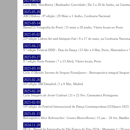
2025-06-03
Ciclo Billy Woodberry | Realizador Convidado | De 3 a 28 de Junho, na Cinema
2025-05-29
ARCOlisboa - 8ª edição | 29 Maio a 1 Junho, Cordoaria Nacional
2025-05-14
Bienal'25 Fotografia do Porto | 15 maio a 29 junho, Vários locais no Porto
2025-05-02
22ª edição Lisbon Art and Antiques Fair | 9 a 17 de maio, na Cordoaria Naciona
2025-04-23
9.ª edição Festival DDD - Dias da Dança | 23 Abr a 4 Mai, Porto, Matosinhos e
2025-03-27
8.ª edição Porto Femme | 7 a 13 Abril, Vários locais, Porto
2025-03-10
Ciclo
O Mundo Secreto de Serguei Paradjanov
- Retrospectiva integral Sergu
2025-02-26
44ª edição ARCOmadrid | 5 a 9 Mar, Madrid
2025-02-20
Ciclo
Imagens de Javier Codesal
| 21 e 22 Fev, Cinemateca Portuguesa
2025-02-05
14ª edição do Festival Internacional de Dança Contemporânea GUIdance 2025 |
2025-01-15
Retrospetiva
Alice Rohrwacher: Contos Maravilhosos
| 15 jan – 26 fev, Batalh
2024-11-28
BF24 - Bienal de Fotografia de Vila Franca de Xira 2024 - Momento 1 | 30 nov 