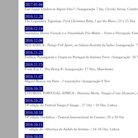
2017-01-04
Este Lugar Lembra-te Algum Sítio?
| Inauguração 7 Jan, Círculo Sereia, Coimb
2016-12-20
The Legendary Tigerman,
Fuck Christmas Baby, I got the Blues
| 23 e 25 Dez
2016-12-14
Seminário
Harun Farocki e a Visualidade Pós-Media – Entre a Percepção Sinté
2016-12-06
RED AFRICA -
Things Fall Apart
, na Galeria Avenida da Índia | Inauguração:
2016-11-23
Estética, Propaganda e Utopia no Portugal de António Ferro | Inauguração: 26 
2016-11-15
From A to C; This Being B
| Inauguração: 17 Nov, Manchester
2016-11-07
Miguel Branco em Paris - 2 exposições | Inauguração 8 Nov
2016-10-31
ESTÓRIAS: PORTUGAL-ÁFRICA -
Natureza Morta. Visages d’une Dictature
, 
2016-10-25
14ª edição do Festival Temps d´Image - 27 Out > 10 Dez, Lisboa
2016-10-18
14ª edição Doclisboa – Festival Internacional de Cinema | 20 a 30 Out
2016-10-11
7.ª edição da «Abertura de Ateliês de Artistas» | 14>16 Out, Lisboa
2016-10-03