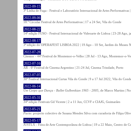
2022-09-15
3º Linha de Fuga - Festival e Laboratório Internacional de Artes Performativas 
2022-09-06
18.º Circular Festival de Artes Performativas | 17 a 24 Set, Vila do Conde
2022-08-22
14ª edição FUSO - Festival Internacional de Videoarte de Lisboa | 23-28 Ago, j
2022-08-17
3ª edição do OPERAFEST LISBOA 2022 | 19 Ago - 10 Set, Jardim do Museu Na
2022-07-28
Citemor - 44º Festival de Montemor-o-Velho | 28 Jul - 13 Ago, Montemor-o-Ve
2022-07-16
AR - 6ª Festival de Cinema Argentino | 21-24 Jul, Cinema Trindade, Porto
2022-07-05
30º Festival Internacional Curtas Vila do Conde | 9 a 17 Jul 2022, Vila do Cond
2022-06-14
Um Corpo que Dança - Ballet Gulbenkian 1965 - 2005
, de Marco Martins | No
2022-05-31
34ª edição Festivais Gil Vicente | 2 a 11 Jun, CCVF e CIAJG, Guimarães
2022-05-21
Pacto
: projecto colectivo de Susana Mendes Silva com curadoria de Filipa Oli
2022-05-17
JUSTLX - Feira de Arte Contemporânea de Lisboa | 19 a 22 Maio, Centro de C