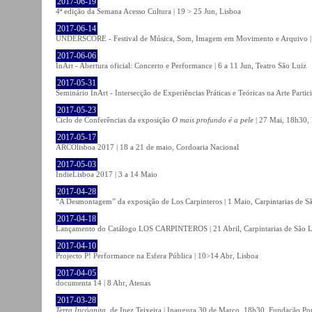
2017-06-19
4ª edição da Semana Acesso Cultura | 19 > 25 Jun, Lisboa
2017-06-14
UNDERSCORE - Festival de Música, Som, Imagem em Movimento e Arquivo | 1
2017-06-06
InArt - Abertura oficial: Concerto e Performance | 6 a 11 Jun, Teatro São Luiz
2017-05-31
Seminário InArt - Intersecção de Experiências Práticas e Teóricas na Arte Part
2017-05-23
Ciclo de Conferências da exposição
O mais profundo é a pele
| 27 Mai, 18h30, 
2017-05-17
ARCOlisboa 2017 | 18 a 21 de maio, Cordoaria Nacional
2017-05-03
IndieLisboa 2017 | 3 a 14 Maio
2017-04-28
“A Desmontagem” da exposição de Los Carpinteros | 1 Maio, Carpintarias de S
2017-04-18
Lançamento do Catálogo LOS CARPINTEROS | 21 Abril, Carpintarias de São 
2017-04-10
Projecto P! Performance na Esfera Pública | 10>14 Abr, Lisboa
2017-04-05
documenta 14 | 8 Abr, Atenas
2017-03-28
Terra Incógnita
, de Inez Teixeira | Inaugura 30 de Março, 18h30, Fundação P