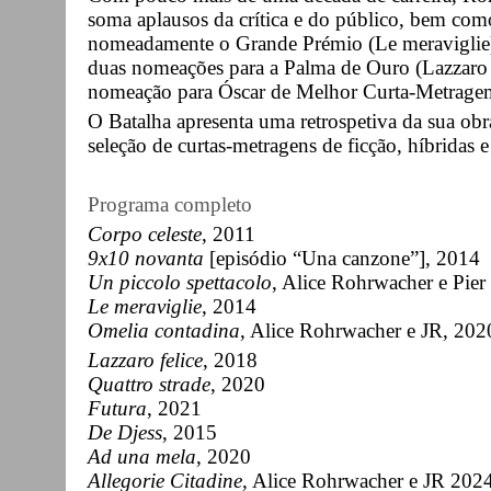
soma aplausos da crítica e do público, bem como 
nomeadamente o Grande Prémio (Le meraviglie)
duas nomeações para a Palma de Ouro (Lazzaro f
nomeação para Óscar de Melhor Curta-Metragem
O Batalha apresenta uma retrospetiva da sua ob
seleção de curtas-metragens de ficção, híbridas 
Programa completo
Corpo celeste
, 2011
9x10 novanta
[episódio “Una canzone”], 2014
Un piccolo spettacolo
, Alice Rohrwacher e Pier
Le meraviglie
, 2014
Omelia contadina
, Alice Rohrwacher e JR, 202
Lazzaro felice
, 2018
Quattro strade
, 2020
Futura
, 2021
De Djess
, 2015
Ad una mela
, 2020
Allegorie Citadine
, Alice Rohrwacher e JR 202