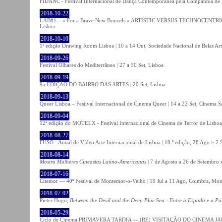
FIDANC - Festival Internacional de Dança Contemporânea pela Companhia de
2018-10-22
LAB#1 – « For a Brave New Brussels » ARTISTIC VERSUS TECHNOCENTRI
Lisboa
2018-10-10
1ª edição Drawing Room Lisboa | 10 a 14 Out, Sociedade Nacional de Belas Art
2018-09-26
Festival Olhares do Mediterrâneo | 27 a 30 Set, Lisboa
2018-09-19
9a EDIÇÃO DO BAIRRO DAS ARTES | 20 Set, Lisboa
2018-09-13
Queer Lisboa – Festival Internacional de Cinema Queer | 14 a 22 Set, Cinema 
2018-09-04
12ª edição do MOTELX - Festival Internacional de Cinema de Terror de Lisboa 
2018-08-27
FUSO - Anual de Vídeo Arte Internacional de Lisboa | 10.ª edição, 28 Ago > 2 
2018-08-14
Mostra Mulheres Cineastas Latino-Americanas
| 7 de Agosto a 26 de Setembro 
2018-07-16
Citemor — 40º Festival de Montemor-o-Velho | 19 Jul a 11 Ago, Coimbra, Mon
2018-07-02
Pieter Hugo,
Between the Devil and the Deep Blue Sea - Entre a Espada e a Pa
2018-05-29
Ciclo de Cinema PRIMAVERA TARDIA — (RE) VISITAÇÃO DO CINEMA JAPONÊS