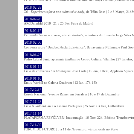
2018-02-28
X6 - Experiments for a non submissive body
, de Túlio Rosa | 2 e 3 Março, 21h3
2018-02-20
ARCOmadrid 2018 | 21 a 25 Fev, Feira de Madrid
2018-02-12
Fernando Lemos – «como, não é retrato?»
, antestreia do filme de Jorge Silv
2018-02-06
Conversa sobre “Desobediência Epistémica”: Bonaventure Ndikung e Paul G
2018-01-25
Pedro Cabral Santo apresenta
Endless
no Centro Cultural Vila Flor | 27 Janeiro,
2018-01-14
Ciclo de conversas
Em Montagem
: José Costa | 19 Jan, 21h30, Appleton Square
2018-01-10
Emily Wardill na Galeria Quadrum | 12 Jan, 17h-18h
2017-12-13
Estreia Nacional: Yvonne Rainer em Serralves | 16 e 17 de Dezembro
2017-11-23
Ciclo A Gulbenkian e o Cinema Português | 25 Nov a 3 Dez, Gulbenkian
2017-11-14
PLATAFORMA REVÓLVER | Inauguração: 16 Nov, 22h, Edifício Transboavista
2017-11-02
FÓRUM DO FUTURO | 5 a 11 de Novembro, vários locais no Porto