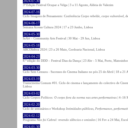
2024-07-30
3ª Edição Festival Ocupar a Velga | 3 a 11 Agosto, Aldeia de Valezim
2024-07-16
Ciclo Imagens de Pensamento: Conferência
Corpo rebelde, corpo vulnerável
, d
2024-06-17
Semana Acesso Cultura 2024 | 17 a 23 Junho, Lisboa
2024-05-30
InArt – Community Arts Festival | 30 Mai - 29 Jun, Lisboa
2024-05-18
ARCOlisboa 2024 | 23 a 26 Maio, Cordoaria Nacional, Lisboa
2024-04-23
8.ª edição do DDD – Festival Dias da Dança | 23 Abr - 5 Mai, Porto, Matosinho
2024-03-30
Ciclo Sem Censura - Sucessos do Cinema Italiano no pós 25 de Abril | 18 a 21
2024-03-19
Transcinema Comum #01. Ciclo de cinema e lançamento do colectivo de Cine
Lisboa
2024-03-02
Ciclo
Corpos Políticos: O corpo fora da norma nas artes performativas
| 4–16 M
2024-02-20
Ciclo de seminários e Workshop
Intimidades públicas, Performance, performati
2024-02-12
Programa
Não foi Cabral: revendo silêncios e omissões
| 16 Fev a 24 Mai, Escol
2024-01-30