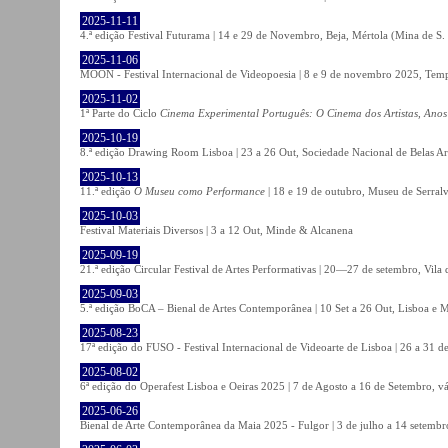
2025-11-11
4.ª edição Festival Futurama | 14 e 29 de Novembro, Beja, Mértola (Mina de S
2025-11-06
MOON - Festival Internacional de Videopoesia | 8 e 9 de novembro 2025, Temp
2025-11-02
1ª Parte do Ciclo
Cinema Experimental Português: O Cinema dos Artistas, Anos
2025-10-19
8.ª edição Drawing Room Lisboa | 23 a 26 Out, Sociedade Nacional de Belas Ar
2025-10-13
11.ª edição
O Museu como Performance
| 18 e 19 de outubro, Museu de Serral
2025-10-03
Festival Materiais Diversos | 3 a 12 Out, Minde & Alcanena
2025-09-19
21.ª edição Circular Festival de Artes Performativas | 20—27 de setembro, Vila
2025-09-03
5.ª edição BoCA – Bienal de Artes Contemporânea | 10 Set a 26 Out, Lisboa e 
2025-08-23
17ª edição do FUSO - Festival Internacional de Videoarte de Lisboa | 26 a 31 d
2025-08-02
6ª edição do Operafest Lisboa e Oeiras 2025 | 7 de Agosto a 16 de Setembro, vá
2025-06-26
Bienal de Arte Contemporânea da Maia 2025 - Fulgor | 3 de julho a 14 setemb