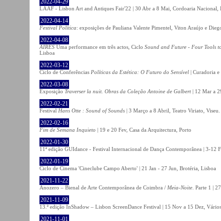
2022-04-29
LAAF - Lisbon Art and Antiques Fair'22 | 30 Abr a 8 Mai, Cordoaria Nacional,
2022-04-14
Festival Política
: exposições de Pauliana Valente Pimentel, Viton Araújo e Die
2022-04-08
AIRES
Uma performance em três actos, Ciclo
Sound and Future - Four Tools t
Lisboa
2022-03-12
Ciclo de Conferências
Políticas da Estética: O Futuro do Sensível
| Curadoria e
2022-03-08
Exposição
Traverser la nuit. Obras da Coleção Antoine de Galbert
| 12 Mar a 2
2022-02-21
Festival
Hans Otte : Sound of Sounds
| 3 Março a 8 Abril, Teatro Viriato, Viseu.
2022-02-16
Fim de Semana Inquieto
| 19 e 20 Fev, Casa da Arquitectura, Porto
2022-01-30
11ª edição GUIdance - Festival Internacional de Dança Contemporânea | 3-12 Fe
2022-01-19
Ciclo de Cinema 'Cineclube Campo Aberto' | 21 Jan - 27 Jun, Brotéria, Lisboa
2021-11-22
Anozero – Bienal de Arte Contemporânea de Coimbra /
Meia-Noite
. Parte 1 | 
2021-11-09
13.ª edição InShadow – Lisbon ScreenDance Festival | 15 Nov a 15 Dez, Vários
2021-11-01