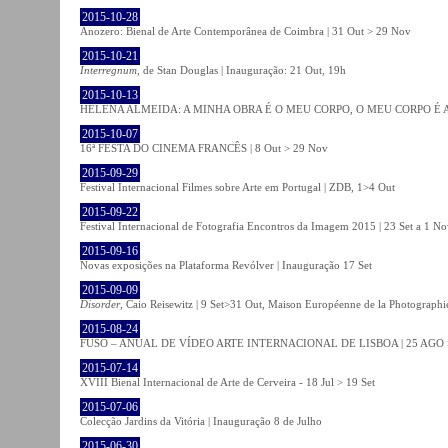
2015-10-28
Anozero: Bienal de Arte Contemporânea de Coimbra | 31 Out > 29 Nov
2015-10-21
Interregnum
, de Stan Douglas | Inauguração: 21 Out, 19h
2015-10-13
HELENA ALMEIDA: A MINHA OBRA É O MEU CORPO, O MEU CORPO É A MIN
2015-10-07
16ª FESTA DO CINEMA FRANCÊS | 8 Out > 29 Nov
2015-09-29
Festival Internacional Filmes sobre Arte em Portugal | ZDB, 1>4 Out
2015-09-22
Festival Internacional de Fotografia Encontros da Imagem 2015 | 23 Set a 1 N
2015-09-16
Novas exposições na Plataforma Revólver | Inauguração 17 Set
2015-09-09
Disorder
, Caio Reisewitz | 9 Set>31 Out, Maison Européenne de la Photographi
2015-08-24
FUSO – ANUAL DE VÍDEO ARTE INTERNACIONAL DE LISBOA | 25 AGO 
2015-07-14
XVIII Bienal Internacional de Arte de Cerveira - 18 Jul > 19 Set
2015-07-06
Colecção Jardins da Vitória | Inauguração 8 de Julho
2015-06-30