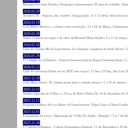
2026-04-16
Retrospectiva João Penalva: Programa comemorativo 30 anos de trabalho | Abri
2026-03-29
Anozero’26 – Segurar, dar, receber | Inauguração: 11 e 12 abril, vários locais
2026-03-19
Ciclo
Rober Beavers, o cinema como revelação
| 23 a 28 de Março, Cinemateca
2026-02-28
Teatro
Combate de negro e de cães
, de Bernard-Marie Koltès | 5 a 15 de março,
2026-02-18
Ciclo de Cinema
Movie Experiments, Los Angeles
, Curadoria de Andy Rector | 2
2026-01-29
15.ª edição do GUIdance – Festival Internacional de Dança Contemporânea | 5 
2026-01-12
Ciclo de conversas
Podia ser na TATE mas é aqui
| 13 Jan a 29 Jun, São Luiz T
2025-12-29
Ciclo
Maya Deren: No cinema posso fazer o mundo dançar
| 2 a 10 de Janeiro
2025-12-15
Sessões especiais de
O Riso e a Faca
, de Pedro Pinho| De 14 de dezembro de 20
2025-12-11
Programa público
Art is a Matter of Consciousness
: Filipa César e Céline Cond
2025-12-01
Lançamento de Livro + Reposição de “O Rei No Exílio - Remake” | 3 a 7 de D
2025-11-18
17ª edição InShadow – Lisbon Screendance Festival | 11 de Novembro a 19 de