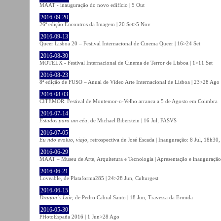
MAAT - inauguração do novo edifício | 5 Out
2016-09-20
26ª edição Encontros da Imagem | 20 Set>5 Nov
2016-09-13
Queer Lisboa 20 – Festival Internacional de Cinema Queer | 16>24 Set
2016-08-30
MOTELX - Festival Internacional de Cinema de Terror de Lisboa | 1>11 Set
2016-08-23
8ª edição de FUSO – Anual de Vídeo Arte Internacional de Lisboa | 23>28 Ago
2016-08-03
CITEMOR: Festival de Montemor-o-Velho arranca a 5 de Agosto em Coimbra
2016-07-14
Estudos para um céu
, de Michael Biberstein | 16 Jul, FASVS
2016-07-05
Eu não evoluo, viajo
, retrospectiva de José Escada | Inauguração: 8 Jul, 18h3
2016-06-29
MAAT – Museu de Arte, Arquitetura e Tecnologia | Apresentação e inauguração
2016-06-21
Loveable, de Plataforma285 | 24>28 Jun, Culturgest
2016-06-15
Dragon´s Lair
, de Pedro Cabral Santo | 18 Jun, Travessa da Ermida
2016-05-30
PHotoEspaña 2016 | 1 Jun>28 Ago