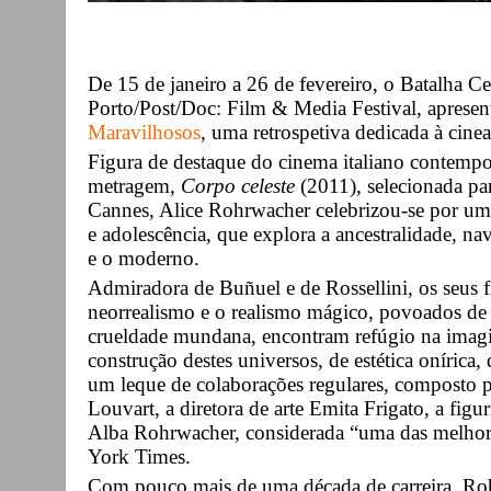
De 15 de janeiro a 26 de fevereiro, o Batalha 
Porto/Post/Doc: Film & Media Festival, apresen
Maravilhosos
, uma retrospetiva dedicada à cineas
Figura de destaque do cinema italiano contempo
metragem,
Corpo celeste
(2011), selecionada pa
Cannes, Alice Rohrwacher celebrizou-se por uma
e adolescência, que explora a ancestralidade, nav
e o moderno.
Admiradora de Buñuel e de Rossellini, os seus f
neorrealismo e o realismo mágico, povoados de 
crueldade mundana, encontram refúgio na imagin
construção destes universos, de estética onírica,
um leque de colaborações regulares, composto pe
Louvart, a diretora de arte Emita Frigato, a fig
Alba Rohrwacher, considerada “uma das melhore
York Times.
Com pouco mais de uma década de carreira, Ro