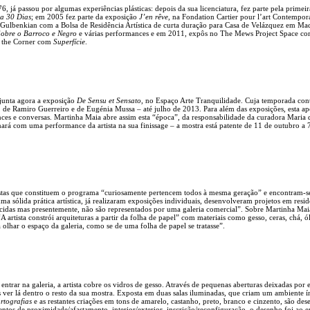
 já passou por algumas experiências plásticas: depois da sua licenciatura, fez parte pela primeir
a 30 Dias
; em 2005 fez parte da exposição
J’en rêve
, na Fondation Cartier pour l’art Contempor
 Gulbenkian com a Bolsa de Residência Artística de curta duração para Casa de Velázquez em Mad
obre o Barroco e Negro
e várias performances e em 2011, expôs no The Mews Project Space c
 the Corner com
Superfície
.
junta agora a exposição
De Sensu et Sensato
, no Espaço Arte Tranquilidade. Cuja temporada con
 de Ramiro Guerreiro e de Eugénia Mussa – até julho de 2013. Para além das exposições, esta ap
ces e conversas. Martinha Maia abre assim esta “época”, da responsabilidade da curadora Maria
rá com uma performance da artista na sua finissage – a mostra está patente de 11 de outubro a 
stas que constituem o programa “curiosamente pertencem todos à mesma geração” e encontram-
a sólida prática artística, já realizaram exposições individuais, desenvolveram projetos em resi
ecidas mas presentemente, não são representados por uma galeria comercial”. Sobre Martinha Mai
A artista constrói arquiteturas a partir da folha de papel” com materiais como gesso, ceras, chá, ó
a olhar o espaço da galeria, como se de uma folha de papel se tratasse”.
entrar na galeria, a artista cobre os vidros de gesso. Através de pequenas aberturas deixadas por e
 ver lá dentro o resto da sua mostra. Exposta em duas salas iluminadas, que criam um ambiente 
rtografias
e as restantes criações em tons de amarelo, castanho, preto, branco e cinzento, são des
ntos de proximidade/afastamento, interior/exterior, inscrição/reconfiguração, o desenho foi ao 