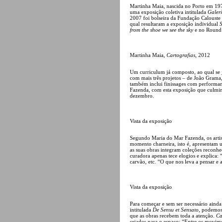
Martinha Maia, nascida no Porto em 1976,
uma exposição coletiva intitulada
Galeri
2007 foi bolseira da Fundação Calouste
qual resultaram a exposição individual
S
from the shoe we see the sky
e no Round
Martinha Maia,
Cartografias
, 2012
Um curriculum já composto, ao qual se 
com mais três projetos – de João Grama,
também inclui finissages com performan
Fazenda, com esta exposição que culmina
dezembro.
Vista da exposição
Segundo Maria do Mar Fazenda, os arti
momento charneira, isto é, apresentam um
as suas obras integram coleções reconh
curadora apenas tece elogios e explica: “
carvão, etc. “O que nos leva a pensar e 
Vista da exposição
Para começar e sem ser necessário ainda 
intitulada
De Sensu et Sensato
, podemos
que as obras recebem toda a atenção.
Ca
criados para o espaço: “Entre os movime