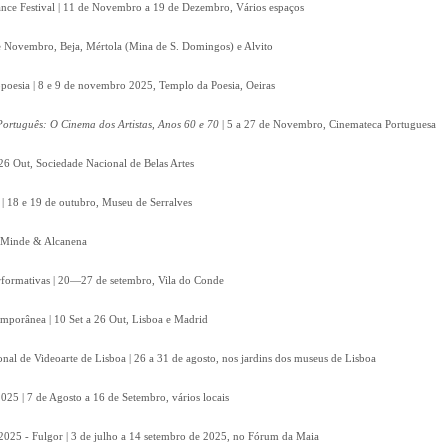
nce Festival | 11 de Novembro a 19 de Dezembro, Vários espaços
 de Novembro, Beja, Mértola (Mina de S. Domingos) e Alvito
poesia | 8 e 9 de novembro 2025, Templo da Poesia, Oeiras
ortuguês: O Cinema dos Artistas, Anos 60 e 70
| 5 a 27 de Novembro, Cinemateca Portuguesa
26 Out, Sociedade Nacional de Belas Artes
| 18 e 19 de outubro, Museu de Serralves
t, Minde & Alcanena
Performativas | 20—27 de setembro, Vila do Conde
emporânea | 10 Set a 26 Out, Lisboa e Madrid
onal de Videoarte de Lisboa | 26 a 31 de agosto, nos jardins dos museus de Lisboa
2025 | 7 de Agosto a 16 de Setembro, vários locais
2025 - Fulgor | 3 de julho a 14 setembro de 2025, no Fórum da Maia