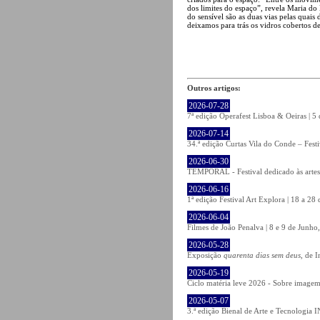
dos limites do espaço”, revela Maria do 
do sensível são as duas vias pelas quais 
deixamos para trás os vidros cobertos de
Outros artigos:
2026-07-28
7ª edição Operafest Lisboa & Oeiras | 5
2026-07-14
34.ª edição Curtas Vila do Conde – Fest
2026-06-30
TEMPORAL - Festival dedicado às artes
2026-06-16
1ª edição Festival Art Explora | 18 a 2
2026-06-04
Filmes de João Penalva | 8 e 9 de Junho
2026-05-28
Exposição
quarenta dias sem deus
, de 
2026-05-19
Ciclo matéria leve 2026 - Sobre imagem 
2026-05-07
3.ª edição Bienal de Arte e Tecnologia