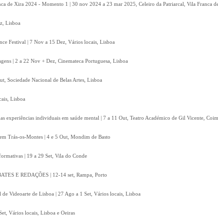
nca de Xira 2024 - Momento 1 | 30 nov 2024 a 23 mar 2025, Celeiro da Patriarcal, Vila Franca d
z, Lisboa
e Festival | 7 Nov a 15 Dez, Vários locais, Lisboa
gens | 2 a 22 Nov + Dez, Cinemateca Portuguesa, Lisboa
, Sociedade Nacional de Belas Artes, Lisboa
cais, Lisboa
 das experiências individuais em saúde mental | 7 a 11 Out, Teatro Académico de Gil Vicente, Coi
em Trás-os-Montes | 4 e 5 Out, Mondim de Basto
rformativas | 19 a 29 Set, Vila do Conde
S E REDAÇÕES | 12-14 set, Rampa, Porto
 de Videoarte de Lisboa | 27 Ago a 1 Set, Vários locais, Lisboa
et, Vários locais, Lisboa e Oeiras