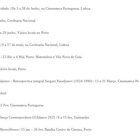
vidado | De 3 a 28 de Junho, na Cinemateca Portuguesa, Lisboa
unho, Cordoaria Nacional
a 29 junho, Vários locais no Porto
 | 9 a 17 de maio, na Cordoaria Nacional, Lisboa
 | 23 Abr a 4 Mai, Porto, Matosinhos e Vila Nova de Gaia
ários locais, Porto
adjanov
- Retrospectiva integral Serguei Paradjanov (1924-1990) | 15 a 31 Março, Cinemateca P
drid
22 Fev, Cinemateca Portuguesa
e Dança Contemporânea GUIdance 2025 | 6 a 15 fev, Guimarães
Maravilhosos
| 15 jan – 26 fev, Batalha Centro de Cinema, Porto