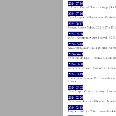
2024-07-30
3ª Edição Festival Ocupar a Velga | 3 a
2024-07-16
Ciclo Imagens de Pensamento: Conferê
2024-06-17
Semana Acesso Cultura 2024 | 17 a 23 
2024-05-30
InArt – Community Arts Festival | 30 Ma
2024-05-18
ARCOlisboa 2024 | 23 a 26 Maio, Cordo
2024-04-23
8.ª edição do DDD – Festival Dias da Da
2024-03-30
Ciclo Sem Censura - Sucessos do Cinema
2024-03-19
Transcinema Comum #01. Ciclo de cine
Lisboa
2024-03-02
Ciclo
Corpos Políticos: O corpo fora da
2024-02-20
Ciclo de seminários e Workshop
Intimid
2024-02-12
Programa
Não foi Cabral: revendo silên