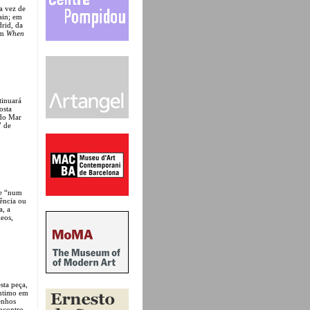
a vez de
ain; em
rid, da
om
When
tinuará
osta
 do Mar
7 de
se “num
dência ou
a, a
leos,
sta peça,
íntimo em
enhos
encontro