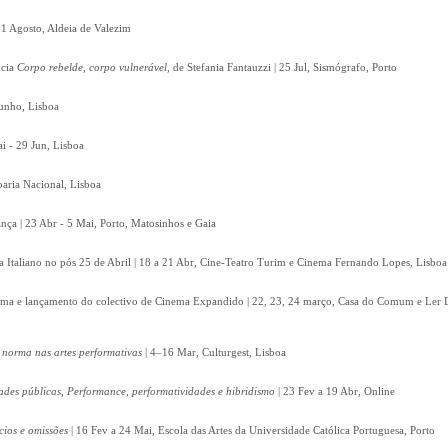
 11 Agosto, Aldeia de Valezim
ncia
Corpo rebelde, corpo vulnerável
, de Stefania Fantauzzi | 25 Jul, Sismógrafo, Porto
Junho, Lisboa
i - 29 Jun, Lisboa
aria Nacional, Lisboa
nça | 23 Abr - 5 Mai, Porto, Matosinhos e Gaia
 Italiano no pós 25 de Abril | 18 a 21 Abr, Cine-Teatro Turim e Cinema Fernando Lopes, Lisboa
ma e lançamento do colectivo de Cinema Expandido | 22, 23, 24 março, Casa do Comum e Ler 
 norma nas artes performativas
| 4–16 Mar, Culturgest, Lisboa
ades públicas, Performance, performatividades e hibridismo
| 23 Fev a 19 Abr, Online
cios e omissões
| 16 Fev a 24 Mai, Escola das Artes da Universidade Católica Portuguesa, Porto