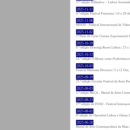
17ª edição InShadow – Lisbon Screenda
2025-11-11
4.ª edição Festival Futurama | 14 e 29
2025-11-06
MOON - Festival Internacional de Video
2025-11-02
1ª Parte do Ciclo
Cinema Experimental P
2025-10-19
8.ª edição Drawing Room Lisboa | 23 a 
2025-10-13
11.ª edição
O Museu como Performance
2025-10-03
Festival Materiais Diversos | 3 a 12 Ou
2025-09-19
21.ª edição Circular Festival de Artes 
2025-09-03
5.ª edição BoCA – Bienal de Artes Cont
2025-08-23
17ª edição do FUSO - Festival Internaci
2025-08-02
6ª edição do Operafest Lisboa e Oeiras 
2025-06-26
Bienal de Arte Contemporânea da Maia 