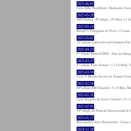
2025-06-03
Ciclo Billy Woodberry | Realizador Con
2025-05-29
ARCOlisboa - 8ª edição | 29 Maio a 1 J
2025-05-14
Bienal'25 Fotografia do Porto | 15 maio 
2025-05-02
22ª edição Lisbon Art and Antiques Fair
2025-04-23
9.ª edição Festival DDD - Dias da Dança
2025-03-27
8.ª edição Porto Femme | 7 a 13 Abril, V
2025-03-10
Ciclo
O Mundo Secreto de Serguei Par
2025-02-26
44ª edição ARCOmadrid | 5 a 9 Mar, Ma
2025-02-20
Ciclo
Imagens de Javier Codesal
| 21 e 
2025-02-05
14ª edição do Festival Internacional d
2025-01-15
Retrospetiva
Alice Rohrwacher: Contos 
2024-11-28