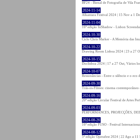
BF24 - Bienal de Fotografia de Vila Fra
2024-11-14
Alkantara Festival 2024 | 15 Nov a 1 De
2024-11-04
16ª edição InShadow - Lisbon Screendanc
2024-10-30
Ciclo Chris Marker - A Memória das Ima
2024-10-22
Drawing Room Lisboa 2024 | 23 a 27 Out
2024-10-15
Doclisboa 2024 | 17 a 27 Out, Vários lo
2024-10-07
Ressonâncias - Entre o silêncio e o eco
2024-09-30
Trás-os-Filmes: cinema contemporâneo 
2024-09-16
20ª edição Circular Festival de Artes Pe
2024-09-03
PERFORMANCES, PROJECÇÕES, DEBATE
2024-08-26
16ª edição FUSO - Festival Internacional
2024-08-12
5ª edição Operafest 2024 | 22 Ago a 11 S