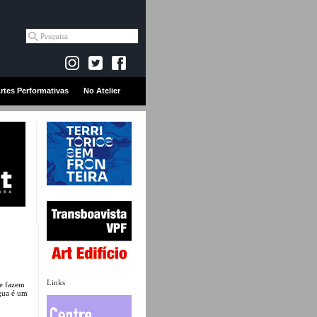
rtes Performativas
No Atelier
Links
e fazem
ngua é um