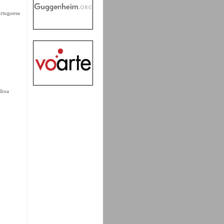
ortuguesa
sboa