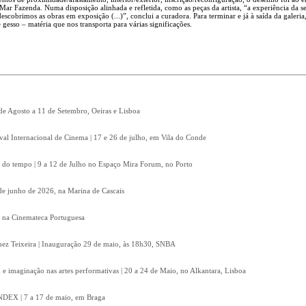
Mar Fazenda. Numa disposição alinhada e refletida, como as peças da artista, “a experiência da s
descobrimos as obras em exposição (...)”, conclui a curadora. Para terminar e já à saída da galeria
 gesso – matéria que nos transporta para várias significações.
 de Agosto a 11 de Setembro, Oeiras e Lisboa
ival Internacional de Cinema | 17 e 26 de julho, em Vila do Conde
 do tempo | 9 a 12 de Julho no Espaço Mira Forum, no Porto
8 de junho de 2026, na Marina de Cascais
, na Cinemateca Portuguesa
Inez Teixeira | Inauguração 29 de maio, às 18h30, SNBA
e imaginação nas artes performativas | 20 a 24 de Maio, no Alkantara, Lisboa
 INDEX | 7 a 17 de maio, em Braga