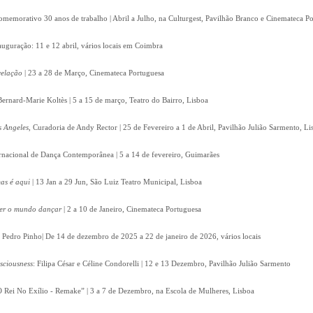
omemorativo 30 anos de trabalho | Abril a Julho, na Culturgest, Pavilhão Branco e Cinemateca P
auguração: 11 e 12 abril, vários locais em Coimbra
velação
| 23 a 28 de Março, Cinemateca Portuguesa
Bernard-Marie Koltès | 5 a 15 de março, Teatro do Bairro, Lisboa
s Angeles
, Curadoria de Andy Rector | 25 de Fevereiro a 1 de Abril, Pavilhão Julião Sarmento, Li
ernacional de Dança Contemporânea | 5 a 14 de fevereiro, Guimarães
as é aqui
| 13 Jan a 29 Jun, São Luiz Teatro Municipal, Lisboa
zer o mundo dançar
| 2 a 10 de Janeiro, Cinemateca Portuguesa
e Pedro Pinho| De 14 de dezembro de 2025 a 22 de janeiro de 2026, vários locais
nsciousness
: Filipa César e Céline Condorelli | 12 e 13 Dezembro, Pavilhão Julião Sarmento
 Rei No Exílio - Remake” | 3 a 7 de Dezembro, na Escola de Mulheres, Lisboa