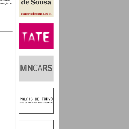
ensação e
,