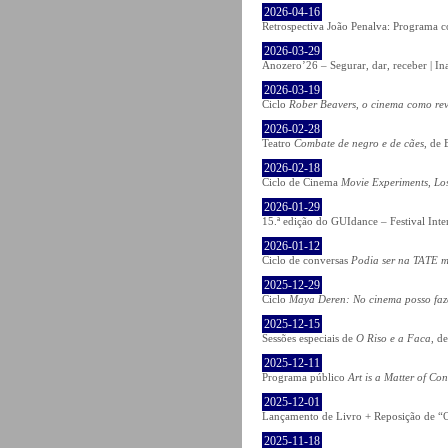
2026-04-16
Retrospectiva João Penalva: Programa c
2026-03-29
Anozero’26 – Segurar, dar, receber | In
2026-03-19
Ciclo
Rober Beavers, o cinema como re
2026-02-28
Teatro
Combate de negro e de cães
, de 
2026-02-18
Ciclo de Cinema
Movie Experiments, Lo
2026-01-29
15.ª edição do GUIdance – Festival Int
2026-01-12
Ciclo de conversas
Podia ser na TATE m
2025-12-29
Ciclo
Maya Deren: No cinema posso fa
2025-12-15
Sessões especiais de
O Riso e a Faca
, d
2025-12-11
Programa público
Art is a Matter of Co
2025-12-01
Lançamento de Livro + Reposição de “O
2025-11-18