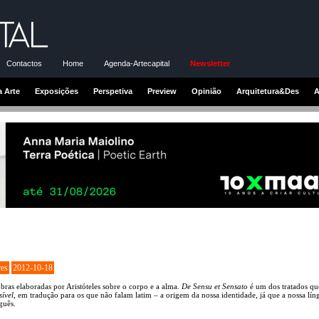
Contactos
Home
Agenda-Artecapital
Newsletter
a Arte
Exposições
Perspetiva
Preview
Opinião
Arquitetura&Des
A
res
2012-10-18
bras elaboradas por Aristóteles sobre o corpo e a alma.
De Sensu et Sensato
é um dos tratados qu
ível
, em tradução para os que não falam latim – a origem da nossa identidade, já que a nossa lí
guês.