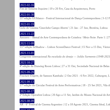
2022-02-16
Fim de Semana Inquieto
| 19 e 20 Fev, Casa da Arquitectura, Porto
2022-01-30
11ª edição GUIdance - Festival Internacional de Dança Contemporânea | 3-12 Fe
2022-01-19
Ciclo de Cinema 'Cineclube Campo Aberto' | 21 Jan - 27 Jun, Brotéria, Lisboa
2021-11-22
Anozero – Bienal de Arte Contemporânea de Coimbra /
Meia-Noite
. Parte 1 | 
2021-11-09
13.ª edição InShadow – Lisbon ScreenDance Festival | 15 Nov a 15 Dez, Vários
2021-11-01
Congresso internacional
Na escalada do desejo — Julião Sarmento (1948-2021
2021-10-27
4ª edição da Drawing Room Lisboa | 27 a 31 Out, Sociedade Nacional de Belas 
2021-09-29
Fracture Empire
, de Samson Kambalu | 2 Out 2021 - 6 Fev 2022, Culturgest, L
2021-09-13
17ª edição do Circular Festival de Artes Performativas | 18 - 25 Set 2021, Vila
2021-08-17
2ª Edição Operafest Lisboa | 20 Ago a 11 Set, Jardim do Museu Nacional de Art
2021-08-09
AR - 6° Festival de Cinema Argentino | 12 a 18 Agosto 2021, Cinema Ideal, Li