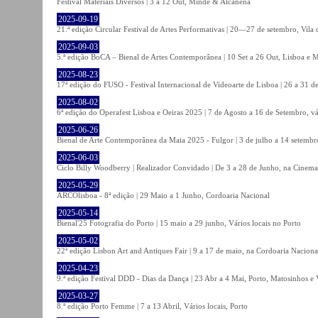
Festival Materiais Diversos | 3 a 12 Out, Minde & Alcanena
2025-09-19
21.ª edição Circular Festival de Artes Performativas | 20—27 de setembro, Vila
2025-09-03
5.ª edição BoCA – Bienal de Artes Contemporânea | 10 Set a 26 Out, Lisboa e 
2025-08-23
17ª edição do FUSO - Festival Internacional de Videoarte de Lisboa | 26 a 31 d
2025-08-02
6ª edição do Operafest Lisboa e Oeiras 2025 | 7 de Agosto a 16 de Setembro, vá
2025-06-26
Bienal de Arte Contemporânea da Maia 2025 - Fulgor | 3 de julho a 14 setemb
2025-06-03
Ciclo Billy Woodberry | Realizador Convidado | De 3 a 28 de Junho, na Cinema
2025-05-29
ARCOlisboa - 8ª edição | 29 Maio a 1 Junho, Cordoaria Nacional
2025-05-14
Bienal'25 Fotografia do Porto | 15 maio a 29 junho, Vários locais no Porto
2025-05-02
22ª edição Lisbon Art and Antiques Fair | 9 a 17 de maio, na Cordoaria Naciona
2025-04-23
9.ª edição Festival DDD - Dias da Dança | 23 Abr a 4 Mai, Porto, Matosinhos e
2025-03-27
8.ª edição Porto Femme | 7 a 13 Abril, Vários locais, Porto