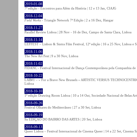
2019-01-08
7ª edição - Encontros para Além da História | 12 e 13 Jan, CIAJG
2018-12-04
Field Works
- Triangle Network 7ª Edição | 2 a 16 Dez, Hangar
2018-11-27
Parallel Review Lisboa | 28 Nov - 16 de Dez, Campo de Santa Clara, Lisboa
2018-11-14
LEFFEST – Lisbon & Sintra Film Festival, 12ª edição | 16 a 25 Nov, Lisboa e S
2018-11-06
The New Art Fest | 9 a 30 Nov, Lisboa
2018-11-02
FIDANC - Festival Internacional de Dança Contemporânea pela Companhia de
2018-10-22
LAB#1 – « For a Brave New Brussels » ARTISTIC VERSUS TECHNOCENTRI
Lisboa
2018-10-10
1ª edição Drawing Room Lisboa | 10 a 14 Out, Sociedade Nacional de Belas Art
2018-09-26
Festival Olhares do Mediterrâneo | 27 a 30 Set, Lisboa
2018-09-19
9a EDIÇÃO DO BAIRRO DAS ARTES | 20 Set, Lisboa
2018-09-13
Queer Lisboa – Festival Internacional de Cinema Queer | 14 a 22 Set, Cinema 