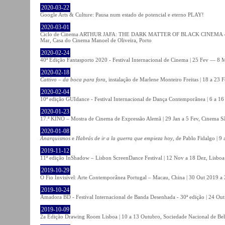
2020-03-22
Google Arts & Culture: Pausa num estado de potencial e eterno PLAY!
2020-03-01
Ciclo de Cinema ARTHUR JAFA: THE DARK MATTER OF BLACK CINEMA - 
Mar, Casa do Cinema Manoel de Oliveira, Porto
2020-02-24
40ª Edição Fantasporto 2020 - Festival Internacional de Cinema | 25 Fev — 8 M
2020-02-18
Cattivo – da boca para fora
, instalação de Marlene Monteiro Freitas | 18 a 23 
2020-02-04
10ª edição GUIdance - Festival Internacional de Dança Contemporânea | 6 a 16
2020-01-23
17.ª KINO – Mostra de Cinema de Expressão Alemã | 29 Jan a 5 Fev, Cinema Sã
2020-01-08
Anarquismos
e
Habrás de ir a la guerra que empieza hoy
, de Pablo Fidalgo | 9 
2019-11-12
11ª edição InShadow – Lisbon ScreenDance Festival | 12 Nov a 18 Dez, Lisboa
2019-10-29
O Fio Invisível: Arte Contemporânea Portugal – Macau, China | 30 Out 2019 
2019-10-24
Amadora BD - Festival Internacional de Banda Desenhada - 30ª edição | 24 Ou
2019-10-09
2a Edição Drawing Room Lisboa | 10 a 13 Outubro, Sociedade Nacional de Bel