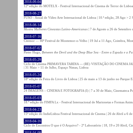
2018-09-04
12ª edição do MOTELX - Festival Internacional de Cinema de Terror de Lisboa 
2018-08-27
FUSO - Anual de Vídeo Arte Internacional de Lisboa | 10.ª edição, 28 Ago > 2 
2018-08-14
Mostra Mulheres Cineastas Latino-Americanas
| 7 de Agosto a 26 de Setembro 
2018-07-16
Citemor — 40º Festival de Montemor-o-Velho | 19 Jul a 11 Ago, Coimbra, Mon
2018-07-02
Pieter Hugo,
Between the Devil and the Deep Blue Sea - Entre a Espada e a Pa
2018-05-29
Ciclo de Cinema PRIMAVERA TARDIA — (RE) VISITAÇÃO DO CINEMA JAPONÊS
| 31 Maio > 11 de Julho, Espaço Nimas, Lisboa
2018-05-24
18ª edição da Feira do Livro de Lisboa | 25 de maio a 13 de junho no Parque 
2018-05-07
24 IMAGENS – CINEMA E FOTOGRAFIA (I) | 7 a 30 de Maio, Cinemateca Po
2018-05-03
18.ª edição do FIMFA Lx - Festival Internacional de Marionetas e Formas Anim
2018-04-23
15ª edição do IndieLisboa Festival Internacional de Cinema | 26 de Abril a 6 d
2018-04-16
Ciclo de Encontros O que é O Arquivo? - 2º Laboratório | 18, 19 e 20 Abril, C
2018-04-09