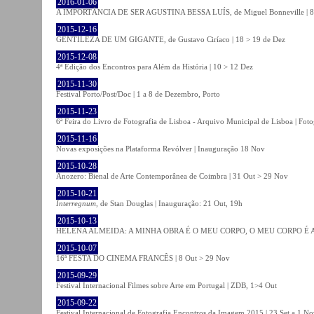
2016-01-06
A IMPORTÂNCIA DE SER AGUSTINA BESSA LUÍS, de Miguel Bonneville | 8>1
2015-12-16
GENTILEZA DE UM GIGANTE, de Gustavo Ciríaco | 18 > 19 de Dez
2015-12-08
4ª Edição dos Encontros para Além da História | 10 > 12 Dez
2015-11-30
Festival Porto/Post/Doc | 1 a 8 de Dezembro, Porto
2015-11-23
6ª Feira do Livro de Fotografia de Lisboa - Arquivo Municipal de Lisboa | Fot
2015-11-16
Novas exposições na Plataforma Revólver | Inauguração 18 Nov
2015-10-28
Anozero: Bienal de Arte Contemporânea de Coimbra | 31 Out > 29 Nov
2015-10-21
Interregnum
, de Stan Douglas | Inauguração: 21 Out, 19h
2015-10-13
HELENA ALMEIDA: A MINHA OBRA É O MEU CORPO, O MEU CORPO É A MIN
2015-10-07
16ª FESTA DO CINEMA FRANCÊS | 8 Out > 29 Nov
2015-09-29
Festival Internacional Filmes sobre Arte em Portugal | ZDB, 1>4 Out
2015-09-22
Festival Internacional de Fotografia Encontros da Imagem 2015 | 23 Set a 1 N