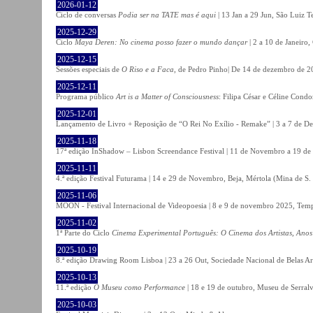
2026-01-12
Ciclo de conversas
Podia ser na TATE mas é aqui
| 13 Jan a 29 Jun, São Luiz T
2025-12-29
Ciclo
Maya Deren: No cinema posso fazer o mundo dançar
| 2 a 10 de Janeiro
2025-12-15
Sessões especiais de
O Riso e a Faca
, de Pedro Pinho| De 14 de dezembro de 20
2025-12-11
Programa público
Art is a Matter of Consciousness
: Filipa César e Céline Cond
2025-12-01
Lançamento de Livro + Reposição de “O Rei No Exílio - Remake” | 3 a 7 de D
2025-11-18
17ª edição InShadow – Lisbon Screendance Festival | 11 de Novembro a 19 de
2025-11-11
4.ª edição Festival Futurama | 14 e 29 de Novembro, Beja, Mértola (Mina de S
2025-11-06
MOON - Festival Internacional de Videopoesia | 8 e 9 de novembro 2025, Temp
2025-11-02
1ª Parte do Ciclo
Cinema Experimental Português: O Cinema dos Artistas, Anos
2025-10-19
8.ª edição Drawing Room Lisboa | 23 a 26 Out, Sociedade Nacional de Belas Ar
2025-10-13
11.ª edição
O Museu como Performance
| 18 e 19 de outubro, Museu de Serral
2025-10-03