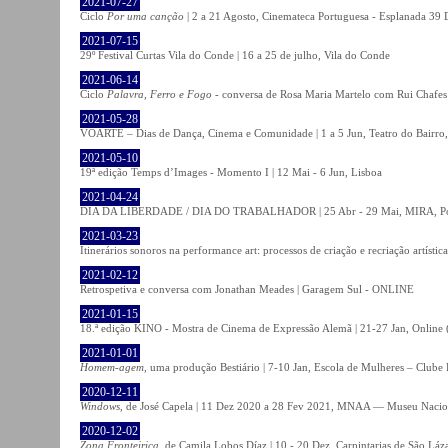
2021-07-27
Ciclo
Por uma canção
| 2 a 21 Agosto, Cinemateca Portuguesa - Esplanada 39 
2021-07-15
29º Festival Curtas Vila do Conde | 16 a 25 de julho, Vila do Conde
2021-06-14
Ciclo
Palavra, Ferro e Fogo
- conversa de Rosa Maria Martelo com Rui Chafes |
2021-05-28
VOARTE – Dias de Dança, Cinema e Comunidade | 1 a 5 Jun, Teatro do Bairro,
2021-05-10
19ª edição Temps d’Images - Momento I | 12 Mai - 6 Jun, Lisboa
2021-04-24
DIA DA LIBERDADE / DIA DO TRABALHADOR | 25 Abr - 29 Mai, MIRA, P
2021-03-23
Itinerários sonoros na performance art: processos de criação e recriação artíst
2021-02-12
Retrospetiva e conversa com Jonathan Meades | Garagem Sul - ONLINE
2021-01-15
18.ª edição KINO - Mostra de Cinema de Expressão Alemã | 21-27 Jan, Online (
2021-01-01
Homem-agem
, uma produção Bestiário | 7-10 Jan, Escola de Mulheres – Clube 
2020-12-11
Windows
, de José Capela | 11 Dez 2020 a 28 Fev 2021, MNAA — Museu Nacion
2020-12-02
Zona Fronteiriça
, de Camila Lobos Díaz | 10 - 20 Dez, Carpintarias de São Láz