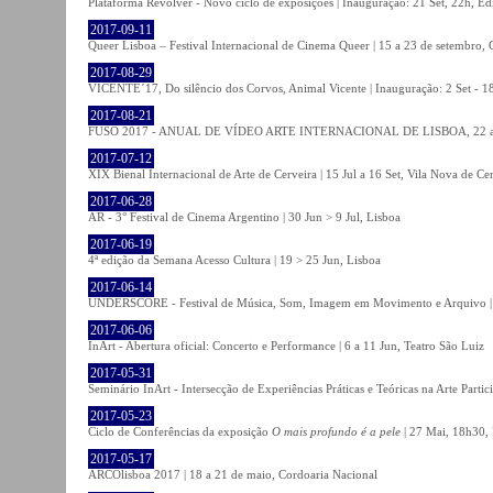
Plataforma Revólver - Novo ciclo de exposições | Inauguração: 21 Set, 22h, Edi
2017-09-11
Queer Lisboa – Festival Internacional de Cinema Queer | 15 a 23 de setembro,
2017-08-29
VICENTE´17, Do silêncio dos Corvos, Animal Vicente | Inauguração: 2 Set - 
2017-08-21
FUSO 2017 - ANUAL DE VÍDEO ARTE INTERNACIONAL DE LISBOA, 22 a 
2017-07-12
XIX Bienal Internacional de Arte de Cerveira | 15 Jul a 16 Set, Vila Nova de Ce
2017-06-28
AR - 3° Festival de Cinema Argentino | 30 Jun > 9 Jul, Lisboa
2017-06-19
4ª edição da Semana Acesso Cultura | 19 > 25 Jun, Lisboa
2017-06-14
UNDERSCORE - Festival de Música, Som, Imagem em Movimento e Arquivo | 1
2017-06-06
InArt - Abertura oficial: Concerto e Performance | 6 a 11 Jun, Teatro São Luiz
2017-05-31
Seminário InArt - Intersecção de Experiências Práticas e Teóricas na Arte Part
2017-05-23
Ciclo de Conferências da exposição
O mais profundo é a pele
| 27 Mai, 18h30, 
2017-05-17
ARCOlisboa 2017 | 18 a 21 de maio, Cordoaria Nacional