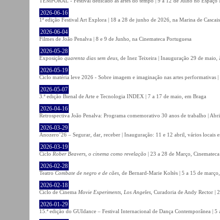
TEMPORAL - Festival dedicado às artes do tempo | 9 a 12 de Julho no Espaço
2026-06-16
1ª edição Festival Art Explora | 18 a 28 de junho de 2026, na Marina de Cascais
2026-06-04
Filmes de João Penalva | 8 e 9 de Junho, na Cinemateca Portuguesa
2026-05-28
Exposição
quarenta dias sem deus
, de Inez Teixeira | Inauguração 29 de maio
2026-05-19
Ciclo matéria leve 2026 - Sobre imagem e imaginação nas artes performativas |
2026-05-07
3.ª edição Bienal de Arte e Tecnologia INDEX | 7 a 17 de maio, em Braga
2026-04-16
Retrospectiva João Penalva: Programa comemorativo 30 anos de trabalho | Abri
2026-03-29
Anozero’26 – Segurar, dar, receber | Inauguração: 11 e 12 abril, vários locais
2026-03-19
Ciclo
Rober Beavers, o cinema como revelação
| 23 a 28 de Março, Cinemateca
2026-02-28
Teatro
Combate de negro e de cães
, de Bernard-Marie Koltès | 5 a 15 de março,
2026-02-18
Ciclo de Cinema
Movie Experiments, Los Angeles
, Curadoria de Andy Rector | 2
2026-01-29
15.ª edição do GUIdance – Festival Internacional de Dança Contemporânea | 5 