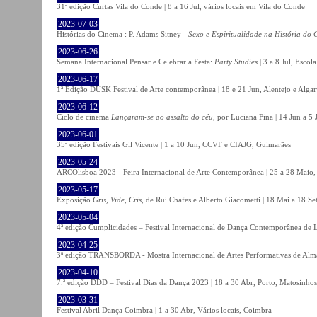
31ª edição Curtas Vila do Conde | 8 a 16 Jul, vários locais em Vila do Conde
2023-07-03
Histórias do Cinema : P. Adams Sitney -
Sexo e Espiritualidade na História do
2023-06-26
Semana Internacional Pensar e Celebrar a Festa:
Party Studies
| 3 a 8 Jul, Escol
2023-06-17
1ª Edição DUSK Festival de Arte contemporânea | 18 e 21 Jun, Alentejo e Alga
2023-06-12
Ciclo de cinema
Lançaram-se ao assalto do céu
, por Luciana Fina | 14 Jun a 5
2023-06-01
35ª edição Festivais Gil Vicente | 1 a 10 Jun, CCVF e CIAJG, Guimarães
2023-05-24
ARCOlisboa 2023 - Feira Internacional de Arte Contemporânea | 25 a 28 Maio,
2023-05-17
Exposição
Gris, Vide, Cris
, de Rui Chafes e Alberto Giacometti | 18 Mai a 18 S
2023-05-04
4ª edição Cumplicidades – Festival Internacional de Dança Contemporânea de L
2023-04-25
3ª edição TRANSBORDA - Mostra Internacional de Artes Performativas de Alma
2023-04-10
7.ª edição DDD – Festival Dias da Dança 2023 | 18 a 30 Abr, Porto, Matosinhos
2023-03-31
Festival Abril Dança Coimbra | 1 a 30 Abr, Vários locais, Coimbra