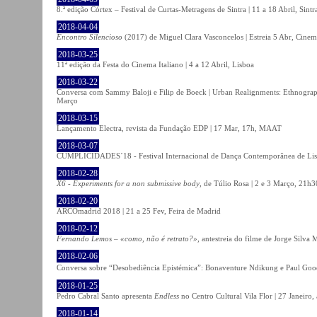
8.ª edição Córtex – Festival de Curtas-Metragens de Sintra | 11 a 18 Abril, Sintr
2018-04-04
Encontro Silencioso
(2017) de Miguel Clara Vasconcelos | Estreia 5 Abr, Cinem
2018-03-25
11ª edição da Festa do Cinema Italiano | 4 a 12 Abril, Lisboa
2018-03-22
Conversa com Sammy Baloji e Filip de Boeck | Urban Realignments: Ethnographi
Março
2018-03-15
Lançamento Electra, revista da Fundação EDP | 17 Mar, 17h, MAAT
2018-03-07
CUMPLICIDADES´18 - Festival Internacional de Dança Contemporânea de Lisb
2018-02-28
X6 - Experiments for a non submissive body
, de Túlio Rosa | 2 e 3 Março, 21h3
2018-02-20
ARCOmadrid 2018 | 21 a 25 Fev, Feira de Madrid
2018-02-12
Fernando Lemos – «como, não é retrato?»
, antestreia do filme de Jorge Silv
2018-02-06
Conversa sobre “Desobediência Epistémica”: Bonaventure Ndikung e Paul G
2018-01-25
Pedro Cabral Santo apresenta
Endless
no Centro Cultural Vila Flor | 27 Janeiro,
2018-01-14