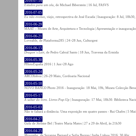
2016-07-14
Estudos para um céu
, de Michael Biberstein | 16 Jul, FASVS
2016-07-05
Eu não evoluo, viajo
, retrospectiva de José Escada | Inauguração: 8 Jul, 18h3
2016-06-29
MAAT – Museu de Arte, Arquitetura e Tecnologia | Apresentação e inauguração
2016-06-21
Loveable, de Plataforma285 | 24>28 Jun, Culturgest
2016-06-15
Dragon´s Lair
, de Pedro Cabral Santo | 18 Jun, Travessa da Ermida
2016-05-30
PHotoEspaña 2016 | 1 Jun>28 Ago
2016-05-24
ARCOlisboa | 26-29 Maio, Cordoaria Nacional
2016-05-18
NOVO BANCO Photo 2016 - Inauguração: 18 Mai, 19h, Museu Colecção Bera
2016-05-17
A saltar do livro. Livros Pop-Up
| Inauguração: 17 Mai, 18h30. Biblioteca Naci
2016-05-03
Não te faltará a distância. Uma exposição em quatro passos - Rui Chafes | 5 Mai 
2016-04-27
Gala
de Jérôme Bel | Teatro Maria Matos | 27 a 29 de Abril, às 21h30
2016-04-25
Maxamba
, de Suzanne Barnard e Sofia Borges | Indie Lisboa 2016: 30 Abr