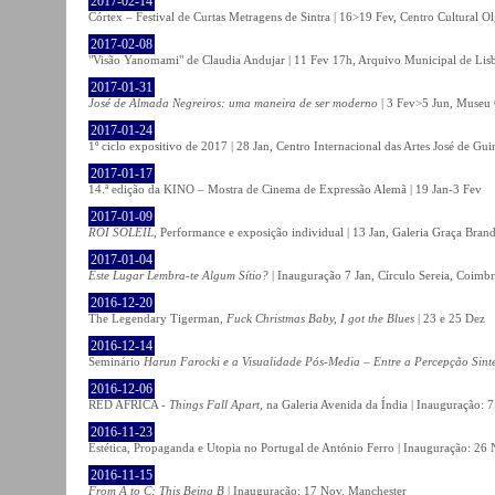
2017-02-14
Córtex – Festival de Curtas Metragens de Sintra | 16>19 Fev, Centro Cultural O
2017-02-08
"Visão Yanomami" de Claudia Andujar | 11 Fev 17h, Arquivo Municipal de Lisb
2017-01-31
José de Almada Negreiros: uma maneira de ser moderno
| 3 Fev>5 Jun, Museu 
2017-01-24
1º ciclo expositivo de 2017 | 28 Jan, Centro Internacional das Artes José de Gu
2017-01-17
14.ª edição da KINO – Mostra de Cinema de Expressão Alemã | 19 Jan-3 Fev
2017-01-09
ROI SOLEIL
, Performance e exposição individual | 13 Jan, Galeria Graça Bran
2017-01-04
Este Lugar Lembra-te Algum Sítio?
| Inauguração 7 Jan, Círculo Sereia, Coimb
2016-12-20
The Legendary Tigerman,
Fuck Christmas Baby, I got the Blues
| 23 e 25 Dez
2016-12-14
Seminário
Harun Farocki e a Visualidade Pós-Media – Entre a Percepção Sinté
2016-12-06
RED AFRICA -
Things Fall Apart
, na Galeria Avenida da Índia | Inauguração:
2016-11-23
Estética, Propaganda e Utopia no Portugal de António Ferro | Inauguração: 26 
2016-11-15
From A to C; This Being B
| Inauguração: 17 Nov, Manchester