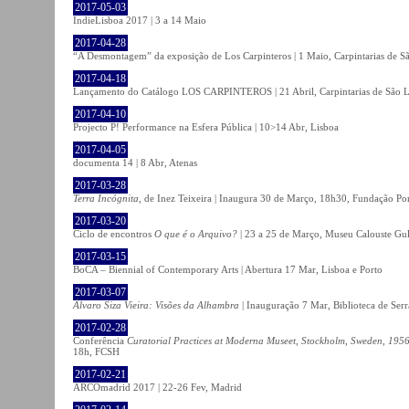
2017-05-03
IndieLisboa 2017 | 3 a 14 Maio
2017-04-28
“A Desmontagem” da exposição de Los Carpinteros | 1 Maio, Carpintarias de S
2017-04-18
Lançamento do Catálogo LOS CARPINTEROS | 21 Abril, Carpintarias de São 
2017-04-10
Projecto P! Performance na Esfera Pública | 10>14 Abr, Lisboa
2017-04-05
documenta 14 | 8 Abr, Atenas
2017-03-28
Terra Incógnita
, de Inez Teixeira | Inaugura 30 de Março, 18h30, Fundação P
2017-03-20
Ciclo de encontros
O que é o Arquivo?
| 23 a 25 de Março, Museu Calouste Gu
2017-03-15
BoCA – Biennial of Contemporary Arts | Abertura 17 Mar, Lisboa e Porto
2017-03-07
Álvaro Siza Vieira: Visões da Alhambra
| Inauguração 7 Mar, Biblioteca de Serr
2017-02-28
Conferência
Curatorial Practices at Moderna Museet, Stockholm, Sweden, 1956-
18h, FCSH
2017-02-21
ARCOmadrid 2017 | 22-26 Fev, Madrid