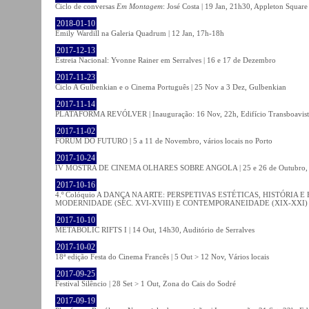
Ciclo de conversas
Em Montagem
: José Costa | 19 Jan, 21h30, Appleton Square
2018-01-10
Emily Wardill na Galeria Quadrum | 12 Jan, 17h-18h
2017-12-13
Estreia Nacional: Yvonne Rainer em Serralves | 16 e 17 de Dezembro
2017-11-23
Ciclo A Gulbenkian e o Cinema Português | 25 Nov a 3 Dez, Gulbenkian
2017-11-14
PLATAFORMA REVÓLVER | Inauguração: 16 Nov, 22h, Edifício Transboavista
2017-11-02
FÓRUM DO FUTURO | 5 a 11 de Novembro, vários locais no Porto
2017-10-24
IV MOSTRA DE CINEMA OLHARES SOBRE ANGOLA | 25 e 26 de Outubro
2017-10-16
4.º Colóquio A DANÇA NA ARTE: PERSPETIVAS ESTÉTICAS, HISTÓRIA
MODERNIDADE (SÉC. XVI-XVIII) E CONTEMPORANEIDADE (XIX-XXI) | 21 O
2017-10-10
METABOLIC RIFTS I | 14 Out, 14h30, Auditório de Serralves
2017-10-02
18ª edição Festa do Cinema Francês | 5 Out > 12 Nov, Vários locais
2017-09-25
Festival Silêncio | 28 Set > 1 Out, Zona do Cais do Sodré
2017-09-19