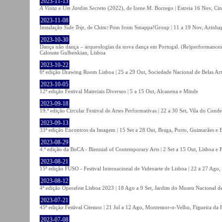
2023-11-13
A Visita e Um Jardim Secreto
(2022), de Irene M. Borrego | Estreia 16 Nov, Ci
2023-11-08
Instalação
Side Trip
, de Chim↑Pom from Smappa!Group | 11 a 19 Nov, Azinhaga
2023-10-30
Dança não dança – arqueologias da nova dança em Portugal. (Re)performances,
Calouste Gulbenkian, Lisboa
2023-10-22
6ª edição Drawing Room Lisboa | 25 a 29 Out, Sociedade Nacional de Belas Art
2023-10-05
12ª edição Festival Materiais Diversos | 5 a 15 Out, Alcanena e Minde
2023-09-18
19.ª edição Circular Festival de Artes Performativas | 22 a 30 Set, Vila do Conde
2023-09-13
33ª edição Encontros da Imagem | 15 Set a 28 Out, Braga, Porto, Guimarães e 
2023-08-29
4.ª edição da BoCA - Biennial of Contemporary Arts | 2 Set a 15 Out, Lisboa e 
2023-08-21
15ª edição FUSO - Festival Internacional de Videoarte de Lisboa | 22 a 27 Ago, 
2023-08-12
4ª edição Operafest Lisboa 2023 | 18 Ago a 9 Set, Jardim do Museu Nacional de
2023-07-21
45ª edição Festival Citemor | 21 Jul a 12 Ago, Montemor-o-Velho, Figueira da
2023-07-08