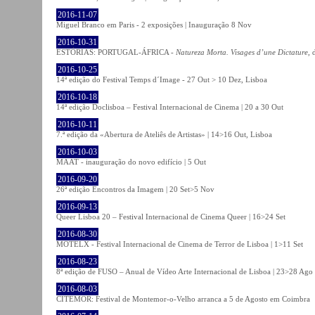
2016-11-07
Miguel Branco em Paris - 2 exposições | Inauguração 8 Nov
2016-10-31
ESTÓRIAS: PORTUGAL-ÁFRICA -
Natureza Morta. Visages d’une Dictature
, 
2016-10-25
14ª edição do Festival Temps d´Image - 27 Out > 10 Dez, Lisboa
2016-10-18
14ª edição Doclisboa – Festival Internacional de Cinema | 20 a 30 Out
2016-10-11
7.ª edição da «Abertura de Ateliês de Artistas» | 14>16 Out, Lisboa
2016-10-03
MAAT - inauguração do novo edifício | 5 Out
2016-09-20
26ª edição Encontros da Imagem | 20 Set>5 Nov
2016-09-13
Queer Lisboa 20 – Festival Internacional de Cinema Queer | 16>24 Set
2016-08-30
MOTELX - Festival Internacional de Cinema de Terror de Lisboa | 1>11 Set
2016-08-23
8ª edição de FUSO – Anual de Vídeo Arte Internacional de Lisboa | 23>28 Ago
2016-08-03
CITEMOR: Festival de Montemor-o-Velho arranca a 5 de Agosto em Coimbra