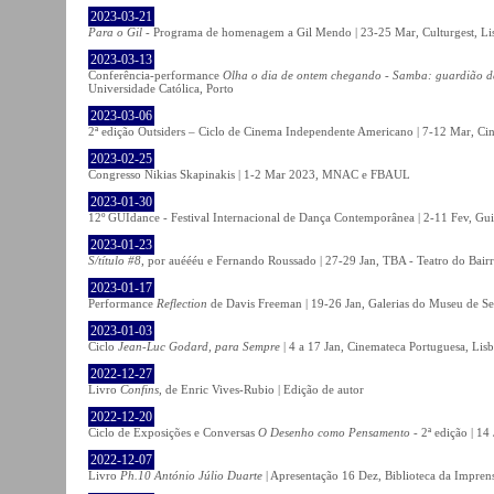
2023-03-21
Para o Gil
- Programa de homenagem a Gil Mendo | 23-25 Mar, Culturgest, Li
2023-03-13
Conferência-performance
Olha o dia de ontem chegando - Samba: guardião 
Universidade Católica, Porto
2023-03-06
2ª edição Outsiders – Ciclo de Cinema Independente Americano | 7-12 Mar, C
2023-02-25
Congresso Nikias Skapinakis | 1-2 Mar 2023, MNAC e FBAUL
2023-01-30
12º GUIdance - Festival Internacional de Dança Contemporânea | 2-11 Fev, Gu
2023-01-23
S/título #8
, por auéééu e Fernando Roussado | 27-29 Jan, TBA - Teatro do Bair
2023-01-17
Performance
Reflection
de Davis Freeman | 19-26 Jan, Galerias do Museu de Ser
2023-01-03
Ciclo
Jean-Luc Godard, para Sempre
| 4 a 17 Jan, Cinemateca Portuguesa, Lis
2022-12-27
Livro
Confins
, de Enric Vives-Rubio | Edição de autor
2022-12-20
Ciclo de Exposições e Conversas
O Desenho como Pensamento
- 2ª edição | 14
2022-12-07
Livro
Ph.10 António Júlio Duarte
| Apresentação 16 Dez, Biblioteca da Impren