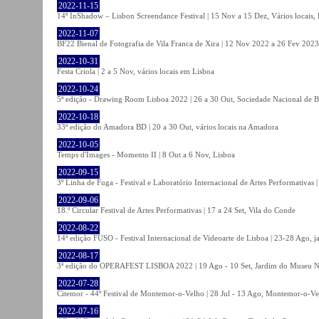
2022-11-15
14º InShadow – Lisbon Screendance Festival | 15 Nov a 15 Dez, Vários locais,
2022-11-07
BF22 Bienal de Fotografia de Vila Franca de Xira | 12 Nov 2022 a 26 Fev 2023, 
2022-10-31
Festa Criola | 2 a 5 Nov, vários locais em Lisboa
2022-10-24
5ª edição - Drawing Room Lisboa 2022 | 26 a 30 Out, Sociedade Nacional de Be
2022-10-18
33ª edição do Amadora BD | 20 a 30 Out, vários locais na Amadora
2022-10-05
Temps d'Images - Momento II | 8 Out a 6 Nov, Lisboa
2022-09-15
3º Linha de Fuga - Festival e Laboratório Internacional de Artes Performativas 
2022-09-06
18.º Circular Festival de Artes Performativas | 17 a 24 Set, Vila do Conde
2022-08-22
14ª edição FUSO - Festival Internacional de Videoarte de Lisboa | 23-28 Ago, j
2022-08-17
3ª edição do OPERAFEST LISBOA 2022 | 19 Ago - 10 Set, Jardim do Museu Na
2022-07-28
Citemor - 44º Festival de Montemor-o-Velho | 28 Jul - 13 Ago, Montemor-o-Ve
2022-07-16