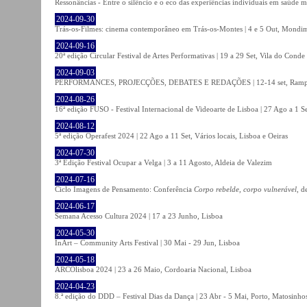
Ressonâncias - Entre o silêncio e o eco das experiências individuais em saúde 
2024-09-30
Trás-os-Filmes: cinema contemporâneo em Trás-os-Montes | 4 e 5 Out, Mondi
2024-09-16
20ª edição Circular Festival de Artes Performativas | 19 a 29 Set, Vila do Conde
2024-09-03
PERFORMANCES, PROJECÇÕES, DEBATES E REDAÇÕES | 12-14 set, Rampa
2024-08-26
16ª edição FUSO - Festival Internacional de Videoarte de Lisboa | 27 Ago a 1 Se
2024-08-12
5ª edição Operafest 2024 | 22 Ago a 11 Set, Vários locais, Lisboa e Oeiras
2024-07-30
3ª Edição Festival Ocupar a Velga | 3 a 11 Agosto, Aldeia de Valezim
2024-07-16
Ciclo Imagens de Pensamento: Conferência
Corpo rebelde, corpo vulnerável
, d
2024-06-17
Semana Acesso Cultura 2024 | 17 a 23 Junho, Lisboa
2024-05-30
InArt – Community Arts Festival | 30 Mai - 29 Jun, Lisboa
2024-05-18
ARCOlisboa 2024 | 23 a 26 Maio, Cordoaria Nacional, Lisboa
2024-04-23
8.ª edição do DDD – Festival Dias da Dança | 23 Abr - 5 Mai, Porto, Matosinho