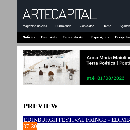
Magazine de Arte
Publicidade
Contactos
Home
Agenda-
Notícias
Entrevista
Estado da Arte
Exposições
Perspetiv
PREVIEW
EDINBURGH FESTIVAL FRINGE - EDIM
07-30