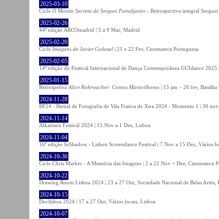
2025-03-10
Ciclo
O Mundo Secreto de Serguei Paradjanov
- Retrospectiva integral Sergu
2025-02-26
44ª edição ARCOmadrid | 5 a 9 Mar, Madrid
2025-02-20
Ciclo
Imagens de Javier Codesal
| 21 e 22 Fev, Cinemateca Portuguesa
2025-02-05
14ª edição do Festival Internacional de Dança Contemporânea GUIdance 2025 |
2025-01-15
Retrospetiva
Alice Rohrwacher: Contos Maravilhosos
| 15 jan – 26 fev, Batalh
2024-11-28
BF24 - Bienal de Fotografia de Vila Franca de Xira 2024 - Momento 1 | 30 nov 
2024-11-14
Alkantara Festival 2024 | 15 Nov a 1 Dez, Lisboa
2024-11-04
16ª edição InShadow - Lisbon Screendance Festival | 7 Nov a 15 Dez, Vários lo
2024-10-30
Ciclo Chris Marker - A Memória das Imagens | 2 a 22 Nov + Dez, Cinemateca P
2024-10-22
Drawing Room Lisboa 2024 | 23 a 27 Out, Sociedade Nacional de Belas Artes, 
2024-10-15
Doclisboa 2024 | 17 a 27 Out, Vários locais, Lisboa
2024-10-07