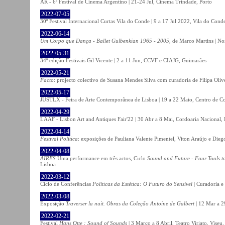
AR - 6ª Festival de Cinema Argentino | 21-24 Jul, Cinema Trindade, Porto
2022-07-05
30º Festival Internacional Curtas Vila do Conde | 9 a 17 Jul 2022, Vila do Cond
2022-06-14
Um Corpo que Dança - Ballet Gulbenkian 1965 - 2005
, de Marco Martins | No
2022-05-31
34ª edição Festivais Gil Vicente | 2 a 11 Jun, CCVF e CIAJG, Guimarães
2022-05-21
Pacto
: projecto colectivo de Susana Mendes Silva com curadoria de Filipa Oli
2022-05-17
JUSTLX - Feira de Arte Contemporânea de Lisboa | 19 a 22 Maio, Centro de C
2022-04-29
LAAF - Lisbon Art and Antiques Fair'22 | 30 Abr a 8 Mai, Cordoaria Nacional,
2022-04-14
Festival Política
: exposições de Pauliana Valente Pimentel, Viton Araújo e Die
2022-04-08
AIRES
Uma performance em três actos, Ciclo
Sound and Future - Four Tools t
Lisboa
2022-03-12
Ciclo de Conferências
Políticas da Estética: O Futuro do Sensível
| Curadoria e
2022-03-08
Exposição
Traverser la nuit. Obras da Coleção Antoine de Galbert
| 12 Mar a 2
2022-02-21
Festival
Hans Otte : Sound of Sounds
| 3 Março a 8 Abril, Teatro Viriato, Viseu.