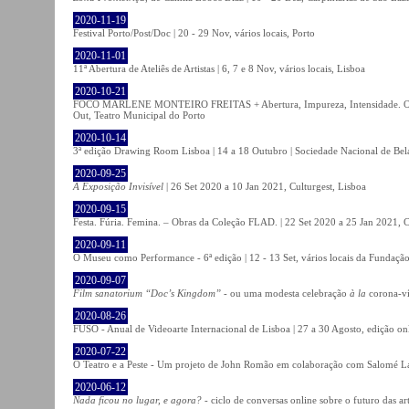
2020-11-19
Festival Porto/Post/Doc | 20 - 29 Nov, vários locais, Porto
2020-11-01
11ª Abertura de Ateliês de Artistas | 6, 7 e 8 Nov, vários locais, Lisboa
2020-10-21
FOCO MARLENE MONTEIRO FREITAS + Abertura, Impureza, Intensidade. Olhare
Out, Teatro Municipal do Porto
2020-10-14
3ª edição Drawing Room Lisboa | 14 a 18 Outubro | Sociedade Nacional de Bela
2020-09-25
A Exposição Invisível
| 26 Set 2020 a 10 Jan 2021, Culturgest, Lisboa
2020-09-15
Festa. Fúria. Femina. – Obras da Coleção FLAD. | 22 Set 2020 a 25 Jan 2021, C
2020-09-11
O Museu como Performance - 6ª edição | 12 - 13 Set, vários locais da Fundação
2020-09-07
Film sanatorium “Doc’s Kingdom”
- ou uma modesta celebração
à la
corona-ví
2020-08-26
FUSO - Anual de Videoarte Internacional de Lisboa | 27 a 30 Agosto, edição on
2020-07-22
O Teatro e a Peste - Um projeto de John Romão em colaboração com Salomé La
2020-06-12
Nada ficou no lugar, e agora?
- ciclo de conversas online sobre o futuro das ar