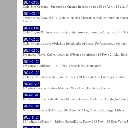
2024-03-30
Ciclo Sem Censura - Sucessos do Cinema Italiano no pós 25 de Abril | 18 a 21
2024-03-19
Transcinema Comum #01. Ciclo de cinema e lançamento do colectivo de Cine
Lisboa
2024-03-02
Ciclo
Corpos Políticos: O corpo fora da norma nas artes performativas
| 4–16 M
2024-02-20
Ciclo de seminários e Workshop
Intimidades públicas, Performance, performati
2024-02-12
Programa
Não foi Cabral: revendo silêncios e omissões
| 16 Fev a 24 Mai, Escol
2024-01-30
13ª edição GUIdance | 1 a 10 Fev, Vários locais, Guimarães
2024-01-22
Ciclo de conferências
Aqui, No Universo
| 30 Jan a 30 Abr, Culturgest, Lisboa
2024-01-16
18º edição Festival Lisboa Mistura | 20 e 21 Jan, Capitólio, Lisboa
2024-01-09
Idiota
, performance de Marlene Monteiro Freitas | 9 e 10 Jan, Fundação Calou
2024-01-04
Mostra de Cinema IPO Lisboa 100 Anos | 5-7 Jan, Cinema São Jorge, Lisboa
2023-11-24
15.ª edição InShadow – Lisbon ScreenDance Festival | 9 Nov - 15 Dez, Vários l