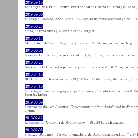
2019-09-10
13.ª edição MOTELX – Festival Internacional de Cinema de Terror | 10-15 Set,
2019-09-06
Exposição
Indústria, Arte e Letras. 250 Anos da Imprensa Nacional
| 6 Set - 2
2019-06-28
Blank
, de Irma Blank | 29 Jun a 8 Set, Culturgest
2019-06-17
AR - Festival de Cinema Argentino | 5ª edição: 20-23 Jun, Cinema São Jorge Li
2019-06-03
Fernando Lemos – exposições e eventos | 4, 5, 6 Junho, vários locais, Lisboa
2019-05-27
Artavazd Pelechian - retrospetiva integral e masterclass | 27-31 Maio, Cinemat
2019-04-19
DDD – Festival Dias da Dança 2019 | 24 Abr - 12 Mai, Porto, Matosinhos, Gaia
2019-04-10
Constelações: uma coreografia de gestos mínimos
, Curadoria de Ana Rito & Hu
Berardo, Lisboa
2019-03-09
Lançamento do livro
Atlantica: Contemporary art from Angola and its diaspor
d’Água
2019-02-12
Retrospectiva "O Cinema de Michael Snow" | 16 a 28 Fev, Cinemateca
2019-02-06
9ª edição GUIdance – Festival Internacional de Dança Contemporânea | 7 a 17