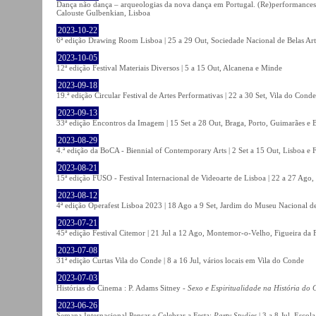
Dança não dança – arqueologias da nova dança em Portugal. (Re)performances,
Calouste Gulbenkian, Lisboa
2023-10-22
6ª edição Drawing Room Lisboa | 25 a 29 Out, Sociedade Nacional de Belas Art
2023-10-05
12ª edição Festival Materiais Diversos | 5 a 15 Out, Alcanena e Minde
2023-09-18
19.ª edição Circular Festival de Artes Performativas | 22 a 30 Set, Vila do Conde
2023-09-13
33ª edição Encontros da Imagem | 15 Set a 28 Out, Braga, Porto, Guimarães e 
2023-08-29
4.ª edição da BoCA - Biennial of Contemporary Arts | 2 Set a 15 Out, Lisboa e 
2023-08-21
15ª edição FUSO - Festival Internacional de Videoarte de Lisboa | 22 a 27 Ago, 
2023-08-12
4ª edição Operafest Lisboa 2023 | 18 Ago a 9 Set, Jardim do Museu Nacional de
2023-07-21
45ª edição Festival Citemor | 21 Jul a 12 Ago, Montemor-o-Velho, Figueira da
2023-07-08
31ª edição Curtas Vila do Conde | 8 a 16 Jul, vários locais em Vila do Conde
2023-07-03
Histórias do Cinema : P. Adams Sitney -
Sexo e Espiritualidade na História do
2023-06-26
Semana Internacional Pensar e Celebrar a Festa:
Party Studies
| 3 a 8 Jul, Escol