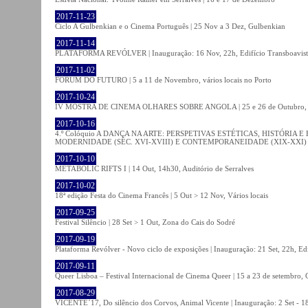
2017-11-23
Ciclo A Gulbenkian e o Cinema Português | 25 Nov a 3 Dez, Gulbenkian
2017-11-14
PLATAFORMA REVÓLVER | Inauguração: 16 Nov, 22h, Edifício Transboavista
2017-11-02
FÓRUM DO FUTURO | 5 a 11 de Novembro, vários locais no Porto
2017-10-24
IV MOSTRA DE CINEMA OLHARES SOBRE ANGOLA | 25 e 26 de Outubro
2017-10-16
4.º Colóquio A DANÇA NA ARTE: PERSPETIVAS ESTÉTICAS, HISTÓRIA
MODERNIDADE (SÉC. XVI-XVIII) E CONTEMPORANEIDADE (XIX-XXI) | 21 O
2017-10-10
METABOLIC RIFTS I | 14 Out, 14h30, Auditório de Serralves
2017-10-02
18ª edição Festa do Cinema Francês | 5 Out > 12 Nov, Vários locais
2017-09-25
Festival Silêncio | 28 Set > 1 Out, Zona do Cais do Sodré
2017-09-19
Plataforma Revólver - Novo ciclo de exposições | Inauguração: 21 Set, 22h, Edi
2017-09-11
Queer Lisboa – Festival Internacional de Cinema Queer | 15 a 23 de setembro,
2017-08-29
VICENTE´17, Do silêncio dos Corvos, Animal Vicente | Inauguração: 2 Set - 