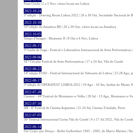
Festa Criola | 2 a 5 Nov, vários locais em Lisboa
2022-10-24
5ª edição - Drawing Room Lisboa 2022 | 26 a 30 Out, Sociedade Nacional de Be
2022-10-18
33ª edição do Amadora BD | 20 a 30 Out, vários locais na Amadora
2022-10-05
Temps d'Images - Momento II | 8 Out a 6 Nov, Lisboa
2022-09-15
3º Linha de Fuga - Festival e Laboratório Internacional de Artes Performativas 
2022-09-06
18.º Circular Festival de Artes Performativas | 17 a 24 Set, Vila do Conde
2022-08-22
14ª edição FUSO - Festival Internacional de Videoarte de Lisboa | 23-28 Ago, j
2022-08-17
3ª edição do OPERAFEST LISBOA 2022 | 19 Ago - 10 Set, Jardim do Museu Na
2022-07-28
Citemor - 44º Festival de Montemor-o-Velho | 28 Jul - 13 Ago, Montemor-o-Ve
2022-07-16
AR - 6ª Festival de Cinema Argentino | 21-24 Jul, Cinema Trindade, Porto
2022-07-05
30º Festival Internacional Curtas Vila do Conde | 9 a 17 Jul 2022, Vila do Cond
2022-06-14
Um Corpo que Dança - Ballet Gulbenkian 1965 - 2005
, de Marco Martins | No