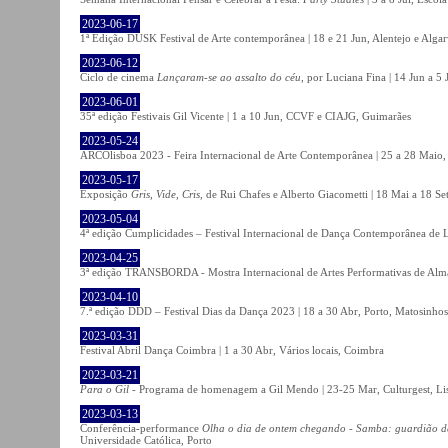
2023-06-17
1ª Edição DUSK Festival de Arte contemporânea | 18 e 21 Jun, Alentejo e Alga
2023-06-12
Ciclo de cinema
Lançaram-se ao assalto do céu
, por Luciana Fina | 14 Jun a 5
2023-06-01
35ª edição Festivais Gil Vicente | 1 a 10 Jun, CCVF e CIAJG, Guimarães
2023-05-24
ARCOlisboa 2023 - Feira Internacional de Arte Contemporânea | 25 a 28 Maio,
2023-05-17
Exposição
Gris, Vide, Cris
, de Rui Chafes e Alberto Giacometti | 18 Mai a 18 S
2023-05-04
4ª edição Cumplicidades – Festival Internacional de Dança Contemporânea de L
2023-04-25
3ª edição TRANSBORDA - Mostra Internacional de Artes Performativas de Alma
2023-04-10
7.ª edição DDD – Festival Dias da Dança 2023 | 18 a 30 Abr, Porto, Matosinhos
2023-03-31
Festival Abril Dança Coimbra | 1 a 30 Abr, Vários locais, Coimbra
2023-03-21
Para o Gil
- Programa de homenagem a Gil Mendo | 23-25 Mar, Culturgest, Li
2023-03-13
Conferência-performance
Olha o dia de ontem chegando - Samba: guardião 
Universidade Católica, Porto