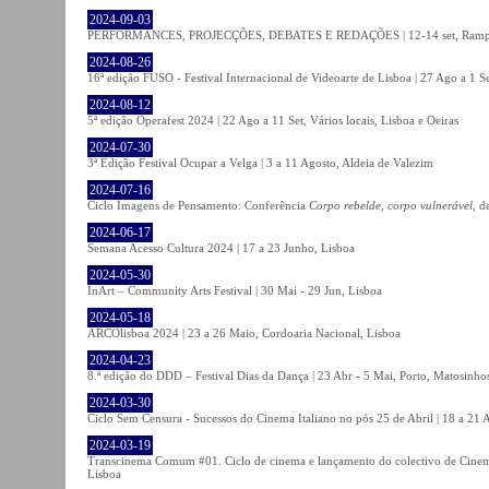
2024-09-03
PERFORMANCES, PROJECÇÕES, DEBATES E REDAÇÕES | 12-14 set, Rampa
2024-08-26
16ª edição FUSO - Festival Internacional de Videoarte de Lisboa | 27 Ago a 1 Se
2024-08-12
5ª edição Operafest 2024 | 22 Ago a 11 Set, Vários locais, Lisboa e Oeiras
2024-07-30
3ª Edição Festival Ocupar a Velga | 3 a 11 Agosto, Aldeia de Valezim
2024-07-16
Ciclo Imagens de Pensamento: Conferência
Corpo rebelde, corpo vulnerável
, d
2024-06-17
Semana Acesso Cultura 2024 | 17 a 23 Junho, Lisboa
2024-05-30
InArt – Community Arts Festival | 30 Mai - 29 Jun, Lisboa
2024-05-18
ARCOlisboa 2024 | 23 a 26 Maio, Cordoaria Nacional, Lisboa
2024-04-23
8.ª edição do DDD – Festival Dias da Dança | 23 Abr - 5 Mai, Porto, Matosinho
2024-03-30
Ciclo Sem Censura - Sucessos do Cinema Italiano no pós 25 de Abril | 18 a 21
2024-03-19
Transcinema Comum #01. Ciclo de cinema e lançamento do colectivo de Cine
Lisboa