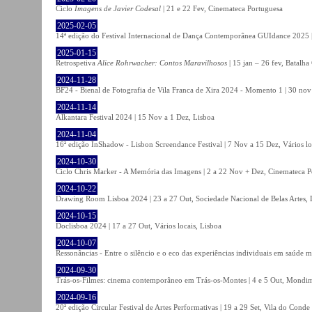
Ciclo
Imagens de Javier Codesal
| 21 e 22 Fev, Cinemateca Portuguesa
2025-02-05
14ª edição do Festival Internacional de Dança Contemporânea GUIdance 2025 |
2025-01-15
Retrospetiva
Alice Rohrwacher: Contos Maravilhosos
| 15 jan – 26 fev, Batalh
2024-11-28
BF24 - Bienal de Fotografia de Vila Franca de Xira 2024 - Momento 1 | 30 nov 
2024-11-14
Alkantara Festival 2024 | 15 Nov a 1 Dez, Lisboa
2024-11-04
16ª edição InShadow - Lisbon Screendance Festival | 7 Nov a 15 Dez, Vários lo
2024-10-30
Ciclo Chris Marker - A Memória das Imagens | 2 a 22 Nov + Dez, Cinemateca P
2024-10-22
Drawing Room Lisboa 2024 | 23 a 27 Out, Sociedade Nacional de Belas Artes, 
2024-10-15
Doclisboa 2024 | 17 a 27 Out, Vários locais, Lisboa
2024-10-07
Ressonâncias - Entre o silêncio e o eco das experiências individuais em saúde 
2024-09-30
Trás-os-Filmes: cinema contemporâneo em Trás-os-Montes | 4 e 5 Out, Mondi
2024-09-16
20ª edição Circular Festival de Artes Performativas | 19 a 29 Set, Vila do Conde