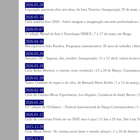
2026-05-28
Exposição
quarenta dias sem deus
, de Inez Teixeira | Inauguração 29 de maio
2026-05-19
Ciclo matéria leve 2026 - Sobre imagem e imaginação nas artes performativas |
2026-05-07
3.ª edição Bienal de Arte e Tecnologia INDEX | 7 a 17 de maio, em Braga
2026-04-16
Retrospectiva João Penalva: Programa comemorativo 30 anos de trabalho | Abri
2026-03-29
Anozero’26 – Segurar, dar, receber | Inauguração: 11 e 12 abril, vários locais
2026-03-19
Ciclo
Rober Beavers, o cinema como revelação
| 23 a 28 de Março, Cinemateca
2026-02-28
Teatro
Combate de negro e de cães
, de Bernard-Marie Koltès | 5 a 15 de março,
2026-02-18
Ciclo de Cinema
Movie Experiments, Los Angeles
, Curadoria de Andy Rector | 2
2026-01-29
15.ª edição do GUIdance – Festival Internacional de Dança Contemporânea | 5 
2026-01-12
Ciclo de conversas
Podia ser na TATE mas é aqui
| 13 Jan a 29 Jun, São Luiz T
2025-12-29
Ciclo
Maya Deren: No cinema posso fazer o mundo dançar
| 2 a 10 de Janeiro
2025-12-15