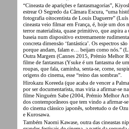
“Cineasta de aparições e fantasmagorias”, Kiy
estrear O Segredo da Câmara Escura, “uma histó
fotografia oitocentista de Louis Daguerre” (Lu
cineasta veio filmar em França, é, hoje um dos m
terror materialista, quase primitivo, que aspira
baseia num dispositivo extremamente rudimentar
concreta dimensão ‘fantástica’. Os espectros s
porque andam, falam e… beijam como nós.” (
Outra Margem (Cannes 2015, Prémio Melhor Rea
filme de fantasmas (Ysuke é um fantasma de uma
roupas, que fala, caminha, senta-se, come, suspi
origens do cinema, esse “reino das sombras”.
Hirokazu Koreeda (que acaba de vencer a Palm
por ser documentarista, mas viria a afirmar-se n
filme Ninguém Sabe (2004, Prémio Melhor Acto
dos contemporâneos que tem vindo a afirmar-se
do cinema clássico japonês, sobretudo o de Oz
e Kurosawa.
Também Naomi Kawase, outra das cineastas nip
grandes festivais de cinema, a partir da segund