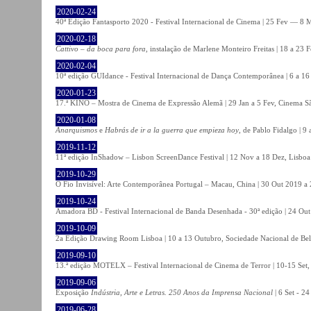
2020-02-24
40ª Edição Fantasporto 2020 - Festival Internacional de Cinema | 25 Fev — 8 M
2020-02-18
Cattivo – da boca para fora
, instalação de Marlene Monteiro Freitas | 18 a 23 
2020-02-04
10ª edição GUIdance - Festival Internacional de Dança Contemporânea | 6 a 16
2020-01-23
17.ª KINO – Mostra de Cinema de Expressão Alemã | 29 Jan a 5 Fev, Cinema Sã
2020-01-08
Anarquismos
e
Habrás de ir a la guerra que empieza hoy
, de Pablo Fidalgo | 9 
2019-11-12
11ª edição InShadow – Lisbon ScreenDance Festival | 12 Nov a 18 Dez, Lisboa
2019-10-29
O Fio Invisível: Arte Contemporânea Portugal – Macau, China | 30 Out 2019 
2019-10-24
Amadora BD - Festival Internacional de Banda Desenhada - 30ª edição | 24 Ou
2019-10-09
2a Edição Drawing Room Lisboa | 10 a 13 Outubro, Sociedade Nacional de Bel
2019-09-10
13.ª edição MOTELX – Festival Internacional de Cinema de Terror | 10-15 Set,
2019-09-06
Exposição
Indústria, Arte e Letras. 250 Anos da Imprensa Nacional
| 6 Set - 2
2019-06-28