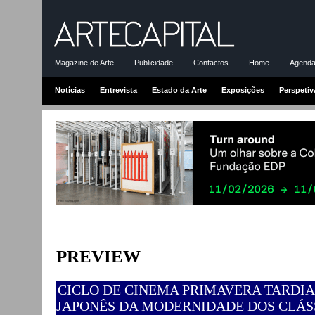
Magazine de Arte
Publicidade
Contactos
Home
Agenda-
Notícias
Entrevista
Estado da Arte
Exposições
Perspetiv
PREVIEW
CICLO DE CINEMA PRIMAVERA TARDIA
JAPONÊS DA MODERNIDADE DOS CLÁS