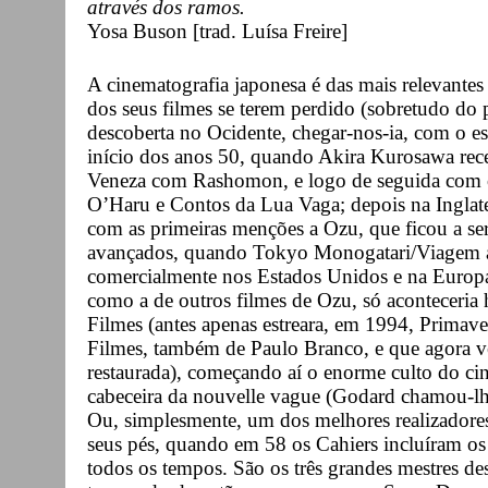
através dos ramos.
Yosa Buson [trad. Luísa Freire]
A cinematografia japonesa é das mais relevantes
dos seus filmes se terem perdido (sobretudo d
descoberta no Ocidente, chegar-nos-ia, com o e
início dos anos 50, quando Akira Kurosawa rec
Veneza com Rashomon, e logo de seguida com o
O’Haru e Contos da Lua Vaga; depois na Inglat
com as primeiras menções a Ozu, que ficou a s
avançados, quando Tokyo Monogatari/Viagem a 
comercialmente nos Estados Unidos e na Europa 
como a de outros filmes de Ozu, só aconteceria
Filmes (antes apenas estreara, em 1994, Primaver
Filmes, também de Paulo Branco, e que agora v
restaurada), começando aí o enorme culto do cin
cabeceira da nouvelle vague (Godard chamou-lh
Ou, simplesmente, um dos melhores realizadores 
seus pés, quando em 58 os Cahiers incluíram os 
todos os tempos. São os três grandes mestres de