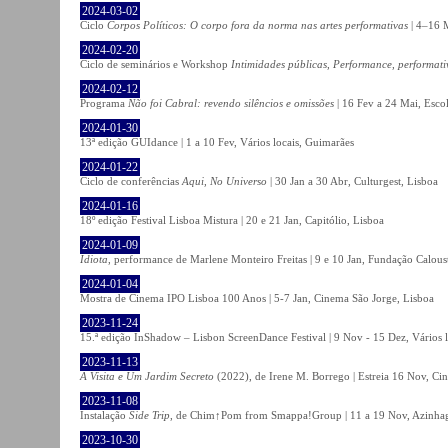
2024-03-02
Ciclo
Corpos Políticos: O corpo fora da norma nas artes performativas
| 4–16 M
2024-02-20
Ciclo de seminários e Workshop
Intimidades públicas, Performance, performati
2024-02-12
Programa
Não foi Cabral: revendo silêncios e omissões
| 16 Fev a 24 Mai, Escol
2024-01-30
13ª edição GUIdance | 1 a 10 Fev, Vários locais, Guimarães
2024-01-22
Ciclo de conferências
Aqui, No Universo
| 30 Jan a 30 Abr, Culturgest, Lisboa
2024-01-16
18º edição Festival Lisboa Mistura | 20 e 21 Jan, Capitólio, Lisboa
2024-01-09
Idiota
, performance de Marlene Monteiro Freitas | 9 e 10 Jan, Fundação Calou
2024-01-04
Mostra de Cinema IPO Lisboa 100 Anos | 5-7 Jan, Cinema São Jorge, Lisboa
2023-11-24
15.ª edição InShadow – Lisbon ScreenDance Festival | 9 Nov - 15 Dez, Vários l
2023-11-13
A Visita e Um Jardim Secreto
(2022), de Irene M. Borrego | Estreia 16 Nov, Ci
2023-11-08
Instalação
Side Trip
, de Chim↑Pom from Smappa!Group | 11 a 19 Nov, Azinhaga
2023-10-30