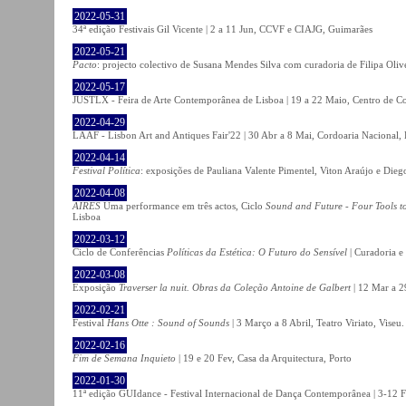
2022-05-31
34ª edição Festivais Gil Vicente | 2 a 11 Jun, CCVF e CIAJG, Guimarães
2022-05-21
Pacto
: projecto colectivo de Susana Mendes Silva com curadoria de Filipa Oli
2022-05-17
JUSTLX - Feira de Arte Contemporânea de Lisboa | 19 a 22 Maio, Centro de C
2022-04-29
LAAF - Lisbon Art and Antiques Fair'22 | 30 Abr a 8 Mai, Cordoaria Nacional,
2022-04-14
Festival Política
: exposições de Pauliana Valente Pimentel, Viton Araújo e Die
2022-04-08
AIRES
Uma performance em três actos, Ciclo
Sound and Future - Four Tools t
Lisboa
2022-03-12
Ciclo de Conferências
Políticas da Estética: O Futuro do Sensível
| Curadoria e
2022-03-08
Exposição
Traverser la nuit. Obras da Coleção Antoine de Galbert
| 12 Mar a 2
2022-02-21
Festival
Hans Otte : Sound of Sounds
| 3 Março a 8 Abril, Teatro Viriato, Viseu.
2022-02-16
Fim de Semana Inquieto
| 19 e 20 Fev, Casa da Arquitectura, Porto
2022-01-30
11ª edição GUIdance - Festival Internacional de Dança Contemporânea | 3-12 Fe