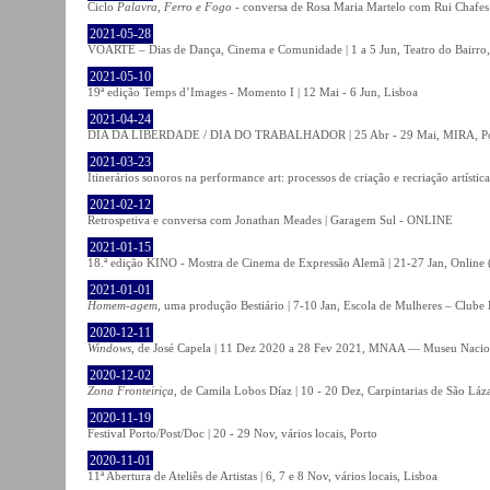
Ciclo
Palavra, Ferro e Fogo
- conversa de Rosa Maria Martelo com Rui Chafes |
2021-05-28
VOARTE – Dias de Dança, Cinema e Comunidade | 1 a 5 Jun, Teatro do Bairro,
2021-05-10
19ª edição Temps d’Images - Momento I | 12 Mai - 6 Jun, Lisboa
2021-04-24
DIA DA LIBERDADE / DIA DO TRABALHADOR | 25 Abr - 29 Mai, MIRA, P
2021-03-23
Itinerários sonoros na performance art: processos de criação e recriação artíst
2021-02-12
Retrospetiva e conversa com Jonathan Meades | Garagem Sul - ONLINE
2021-01-15
18.ª edição KINO - Mostra de Cinema de Expressão Alemã | 21-27 Jan, Online (
2021-01-01
Homem-agem
, uma produção Bestiário | 7-10 Jan, Escola de Mulheres – Clube 
2020-12-11
Windows
, de José Capela | 11 Dez 2020 a 28 Fev 2021, MNAA — Museu Nacion
2020-12-02
Zona Fronteiriça
, de Camila Lobos Díaz | 10 - 20 Dez, Carpintarias de São Láz
2020-11-19
Festival Porto/Post/Doc | 20 - 29 Nov, vários locais, Porto
2020-11-01
11ª Abertura de Ateliês de Artistas | 6, 7 e 8 Nov, vários locais, Lisboa