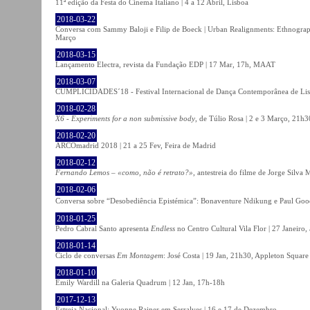
11ª edição da Festa do Cinema Italiano | 4 a 12 Abril, Lisboa
2018-03-22
Conversa com Sammy Baloji e Filip de Boeck | Urban Realignments: Ethnographi
Março
2018-03-15
Lançamento Electra, revista da Fundação EDP | 17 Mar, 17h, MAAT
2018-03-07
CUMPLICIDADES´18 - Festival Internacional de Dança Contemporânea de Lisb
2018-02-28
X6 - Experiments for a non submissive body
, de Túlio Rosa | 2 e 3 Março, 21h3
2018-02-20
ARCOmadrid 2018 | 21 a 25 Fev, Feira de Madrid
2018-02-12
Fernando Lemos – «como, não é retrato?»
, antestreia do filme de Jorge Silv
2018-02-06
Conversa sobre “Desobediência Epistémica”: Bonaventure Ndikung e Paul G
2018-01-25
Pedro Cabral Santo apresenta
Endless
no Centro Cultural Vila Flor | 27 Janeiro,
2018-01-14
Ciclo de conversas
Em Montagem
: José Costa | 19 Jan, 21h30, Appleton Square
2018-01-10
Emily Wardill na Galeria Quadrum | 12 Jan, 17h-18h
2017-12-13
Estreia Nacional: Yvonne Rainer em Serralves | 16 e 17 de Dezembro