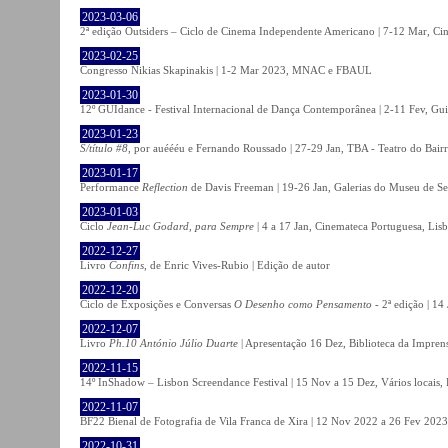
2023-03-06
2ª edição Outsiders – Ciclo de Cinema Independente Americano | 7-12 Mar, C
2023-02-25
Congresso Nikias Skapinakis | 1-2 Mar 2023, MNAC e FBAUL
2023-01-30
12º GUIdance - Festival Internacional de Dança Contemporânea | 2-11 Fev, Gu
2023-01-23
S/título #8
, por auéééu e Fernando Roussado | 27-29 Jan, TBA - Teatro do Bair
2023-01-17
Performance
Reflection
de Davis Freeman | 19-26 Jan, Galerias do Museu de Ser
2023-01-03
Ciclo
Jean-Luc Godard, para Sempre
| 4 a 17 Jan, Cinemateca Portuguesa, Lis
2022-12-27
Livro
Confins
, de Enric Vives-Rubio | Edição de autor
2022-12-20
Ciclo de Exposições e Conversas
O Desenho como Pensamento
- 2ª edição | 14
2022-12-07
Livro
Ph.10 António Júlio Duarte
| Apresentação 16 Dez, Biblioteca da Impren
2022-11-15
14º InShadow – Lisbon Screendance Festival | 15 Nov a 15 Dez, Vários locais,
2022-11-07
BF22 Bienal de Fotografia de Vila Franca de Xira | 12 Nov 2022 a 26 Fev 2023, 
2022-10-31