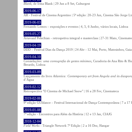
Blank
, de Irma Blank | 29 Jun a 8 Set, Culturgest
2019-06-17
AR - Festival de Cinema Argentino | 5ª edição: 20-23 Jun, Cinema São Jorge Li
2019-06-03
Fernando Lemos – exposições e eventos | 4, 5, 6 Junho, vários locais, Lisboa
2019-05-27
Artavazd Pelechian - retrospetiva integral e masterclass | 27-31 Maio, Cinemat
2019-04-19
DDD – Festival Dias da Dança 2019 | 24 Abr - 12 Mai, Porto, Matosinhos, Gaia
2019-04-10
Constelações: uma coreografia de gestos mínimos
, Curadoria de Ana Rito & Hu
Berardo, Lisboa
2019-03-09
Lançamento do livro
Atlantica: Contemporary art from Angola and its diaspor
d’Água
2019-02-12
Retrospectiva "O Cinema de Michael Snow" | 16 a 28 Fev, Cinemateca
2019-02-06
9ª edição GUIdance – Festival Internacional de Dança Contemporânea | 7 a 17
2019-01-08
7ª edição - Encontros para Além da História | 12 e 13 Jan, CIAJG
2018-12-04
Field Works
- Triangle Network 7ª Edição | 2 a 16 Dez, Hangar