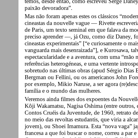
temos, desde então, como escreveu Serge Dane
paixão devoradora”.
Mas não foram apenas estes os clássicos “moder
cineastas da nouvelle vague — Rivette escreveria
de Paris, um texto seminal em que falava da mo
preciso aprender —, já Ozu, como diz Daney, fo
cineastas experimentais” [“e curiosamente o mais
vanguarda mais desenraizada”], e Kurosawa, tal
espectacularidade e a aventura, com uma “mão 
referências heterogéneas, e uma vertente introspe
sobretudo nas últimas obras (apud Sérgio Dias 
Bergman ou Fellini, ou os americanos John Ford
por exemplo, Mikio Naruse, a ser agora (re)des
família e o mundo das mulheres.
Veremos ainda filmes dos expoentes da Nouvell
Kôji Wakamatsu, Nagisa Oshima (entre outros, c
Contos Cruéis da Juventude, de 1960, retrato d
no meio das revoltas estudantis, que viria a alc
jovem), ou Shoei Imamura. Esta “nova vaga” jap
francesa a que foi buscar o nome, correu a par