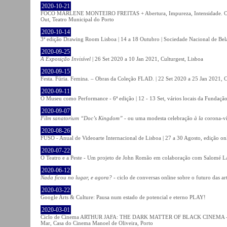
2020-10-21
FOCO MARLENE MONTEIRO FREITAS + Abertura, Impureza, Intensidade. Olhare
Out, Teatro Municipal do Porto
2020-10-14
3ª edição Drawing Room Lisboa | 14 a 18 Outubro | Sociedade Nacional de Bela
2020-09-25
A Exposição Invisível
| 26 Set 2020 a 10 Jan 2021, Culturgest, Lisboa
2020-09-15
Festa. Fúria. Femina. – Obras da Coleção FLAD. | 22 Set 2020 a 25 Jan 2021, C
2020-09-11
O Museu como Performance - 6ª edição | 12 - 13 Set, vários locais da Fundação
2020-09-07
Film sanatorium “Doc’s Kingdom”
- ou uma modesta celebração
à la
corona-ví
2020-08-26
FUSO - Anual de Videoarte Internacional de Lisboa | 27 a 30 Agosto, edição on
2020-07-22
O Teatro e a Peste - Um projeto de John Romão em colaboração com Salomé La
2020-06-12
Nada ficou no lugar, e agora?
- ciclo de conversas online sobre o futuro das ar
2020-03-22
Google Arts & Culture: Pausa num estado de potencial e eterno PLAY!
2020-03-01
Ciclo de Cinema ARTHUR JAFA: THE DARK MATTER OF BLACK CINEMA - 
Mar, Casa do Cinema Manoel de Oliveira, Porto