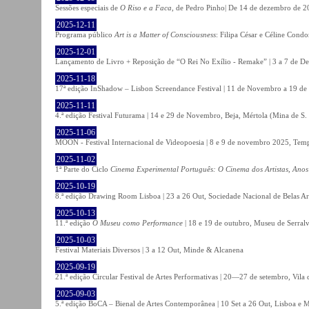
Sessões especiais de
O Riso e a Faca
, de Pedro Pinho| De 14 de dezembro de 20
2025-12-11
Programa público
Art is a Matter of Consciousness
: Filipa César e Céline Cond
2025-12-01
Lançamento de Livro + Reposição de “O Rei No Exílio - Remake” | 3 a 7 de D
2025-11-18
17ª edição InShadow – Lisbon Screendance Festival | 11 de Novembro a 19 de
2025-11-11
4.ª edição Festival Futurama | 14 e 29 de Novembro, Beja, Mértola (Mina de S
2025-11-06
MOON - Festival Internacional de Videopoesia | 8 e 9 de novembro 2025, Temp
2025-11-02
1ª Parte do Ciclo
Cinema Experimental Português: O Cinema dos Artistas, Anos
2025-10-19
8.ª edição Drawing Room Lisboa | 23 a 26 Out, Sociedade Nacional de Belas Ar
2025-10-13
11.ª edição
O Museu como Performance
| 18 e 19 de outubro, Museu de Serral
2025-10-03
Festival Materiais Diversos | 3 a 12 Out, Minde & Alcanena
2025-09-19
21.ª edição Circular Festival de Artes Performativas | 20—27 de setembro, Vila
2025-09-03
5.ª edição BoCA – Bienal de Artes Contemporânea | 10 Set a 26 Out, Lisboa e 