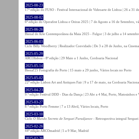
2025-08-23
17ª edição do FUSO - Festival Internacional de Videoarte de Lisboa | 26 a 31 d
2025-08-02
6ª edição do Operafest Lisboa e Oeiras 2025 | 7 de Agosto a 16 de Setembro, vá
2025-06-26
Bienal de Arte Contemporânea da Maia 2025 - Fulgor | 3 de julho a 14 setemb
2025-06-03
Ciclo Billy Woodberry | Realizador Convidado | De 3 a 28 de Junho, na Cinema
2025-05-29
ARCOlisboa - 8ª edição | 29 Maio a 1 Junho, Cordoaria Nacional
2025-05-14
Bienal'25 Fotografia do Porto | 15 maio a 29 junho, Vários locais no Porto
2025-05-02
22ª edição Lisbon Art and Antiques Fair | 9 a 17 de maio, na Cordoaria Naciona
2025-04-23
9.ª edição Festival DDD - Dias da Dança | 23 Abr a 4 Mai, Porto, Matosinhos e
2025-03-27
8.ª edição Porto Femme | 7 a 13 Abril, Vários locais, Porto
2025-03-10
Ciclo
O Mundo Secreto de Serguei Paradjanov
- Retrospectiva integral Sergu
2025-02-26
44ª edição ARCOmadrid | 5 a 9 Mar, Madrid
2025-02-20