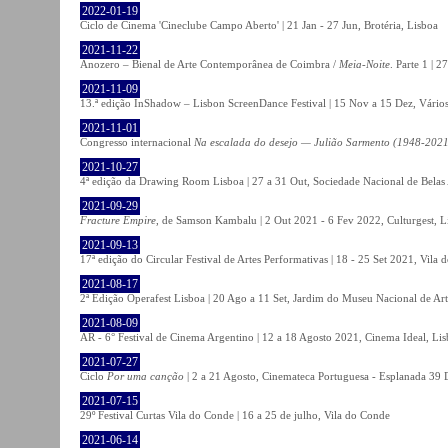
2022-01-19
Ciclo de Cinema 'Cineclube Campo Aberto' | 21 Jan - 27 Jun, Brotéria, Lisboa
2021-11-22
Anozero – Bienal de Arte Contemporânea de Coimbra /
Meia-Noite
. Parte 1 | 
2021-11-09
13.ª edição InShadow – Lisbon ScreenDance Festival | 15 Nov a 15 Dez, Vários
2021-11-01
Congresso internacional
Na escalada do desejo — Julião Sarmento (1948-2021
2021-10-27
4ª edição da Drawing Room Lisboa | 27 a 31 Out, Sociedade Nacional de Belas 
2021-09-29
Fracture Empire
, de Samson Kambalu | 2 Out 2021 - 6 Fev 2022, Culturgest, L
2021-09-13
17ª edição do Circular Festival de Artes Performativas | 18 - 25 Set 2021, Vila
2021-08-17
2ª Edição Operafest Lisboa | 20 Ago a 11 Set, Jardim do Museu Nacional de Art
2021-08-09
AR - 6° Festival de Cinema Argentino | 12 a 18 Agosto 2021, Cinema Ideal, Li
2021-07-27
Ciclo
Por uma canção
| 2 a 21 Agosto, Cinemateca Portuguesa - Esplanada 39 
2021-07-15
29º Festival Curtas Vila do Conde | 16 a 25 de julho, Vila do Conde
2021-06-14