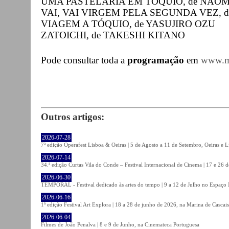
UMA PASTELARIA EM TÓQUIO, de NAO
VAI, VAI VIRGEM PELA SEGUNDA VEZ, 
VIAGEM A TÓQUIO, de YASUJIRO OZU
ZATOICHI, de TAKESHI KITANO
Pode consultar toda a
programação
em
www.m
Outros artigos:
2026-07-28
7ª edição Operafest Lisboa & Oeiras | 5 de Agosto a 11 de Setembro, Oeiras e L
2026-07-14
34.ª edição Curtas Vila do Conde – Festival Internacional de Cinema | 17 e 26 
2026-06-30
TEMPORAL - Festival dedicado às artes do tempo | 9 a 12 de Julho no Espaço
2026-06-16
1ª edição Festival Art Explora | 18 a 28 de junho de 2026, na Marina de Cascais
2026-06-04
Filmes de João Penalva | 8 e 9 de Junho, na Cinemateca Portuguesa