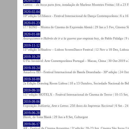
2020-02-18
Cattivo – da boca para fora
, instalação de Marlene Monteiro Freitas | 18 a 23 
2020-02-04
10ª edição GUIdance - Festival Internacional de Dança Contemporânea | 6 a 16
2020-01-23
17.ª KINO – Mostra de Cinema de Expressão Alemã | 29 Jan a 5 Fev, Cinema Sã
2020-01-08
Anarquismos
e
Habrás de ir a la guerra que empieza hoy
, de Pablo Fidalgo | 9 
2019-11-12
11ª edição InShadow – Lisbon ScreenDance Festival | 12 Nov a 18 Dez, Lisboa
2019-10-29
O Fio Invisível: Arte Contemporânea Portugal – Macau, China | 30 Out 2019 
2019-10-24
Amadora BD - Festival Internacional de Banda Desenhada - 30ª edição | 24 Ou
2019-10-09
2a Edição Drawing Room Lisboa | 10 a 13 Outubro, Sociedade Nacional de Bel
2019-09-10
13.ª edição MOTELX – Festival Internacional de Cinema de Terror | 10-15 Set,
2019-09-06
Exposição
Indústria, Arte e Letras. 250 Anos da Imprensa Nacional
| 6 Set - 2
2019-06-28
Blank
, de Irma Blank | 29 Jun a 8 Set, Culturgest
2019-06-17
AR - Festival de Cinema Argentino | 5ª edição: 20-23 Jun, Cinema São Jorge Li