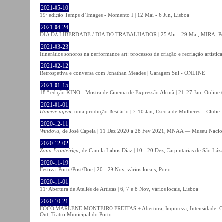
2021-05-10
19ª edição Temps d’Images - Momento I | 12 Mai - 6 Jun, Lisboa
2021-04-24
DIA DA LIBERDADE / DIA DO TRABALHADOR | 25 Abr - 29 Mai, MIRA, P
2021-03-23
Itinerários sonoros na performance art: processos de criação e recriação artíst
2021-02-12
Retrospetiva e conversa com Jonathan Meades | Garagem Sul - ONLINE
2021-01-15
18.ª edição KINO - Mostra de Cinema de Expressão Alemã | 21-27 Jan, Online (
2021-01-01
Homem-agem
, uma produção Bestiário | 7-10 Jan, Escola de Mulheres – Clube 
2020-12-11
Windows
, de José Capela | 11 Dez 2020 a 28 Fev 2021, MNAA — Museu Nacion
2020-12-02
Zona Fronteiriça
, de Camila Lobos Díaz | 10 - 20 Dez, Carpintarias de São Láz
2020-11-19
Festival Porto/Post/Doc | 20 - 29 Nov, vários locais, Porto
2020-11-01
11ª Abertura de Ateliês de Artistas | 6, 7 e 8 Nov, vários locais, Lisboa
2020-10-21
FOCO MARLENE MONTEIRO FREITAS + Abertura, Impureza, Intensidade. Olhare
Out, Teatro Municipal do Porto