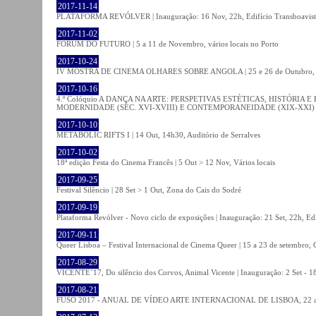
2017-11-14
PLATAFORMA REVÓLVER | Inauguração: 16 Nov, 22h, Edifício Transboavista
2017-11-02
FÓRUM DO FUTURO | 5 a 11 de Novembro, vários locais no Porto
2017-10-24
IV MOSTRA DE CINEMA OLHARES SOBRE ANGOLA | 25 e 26 de Outubro
2017-10-16
4.º Colóquio A DANÇA NA ARTE: PERSPETIVAS ESTÉTICAS, HISTÓRIA
MODERNIDADE (SÉC. XVI-XVIII) E CONTEMPORANEIDADE (XIX-XXI) | 21 O
2017-10-10
METABOLIC RIFTS I | 14 Out, 14h30, Auditório de Serralves
2017-10-02
18ª edição Festa do Cinema Francês | 5 Out > 12 Nov, Vários locais
2017-09-25
Festival Silêncio | 28 Set > 1 Out, Zona do Cais do Sodré
2017-09-19
Plataforma Revólver - Novo ciclo de exposições | Inauguração: 21 Set, 22h, Edi
2017-09-11
Queer Lisboa – Festival Internacional de Cinema Queer | 15 a 23 de setembro,
2017-08-29
VICENTE´17, Do silêncio dos Corvos, Animal Vicente | Inauguração: 2 Set - 
2017-08-21
FUSO 2017 - ANUAL DE VÍDEO ARTE INTERNACIONAL DE LISBOA, 22 a 