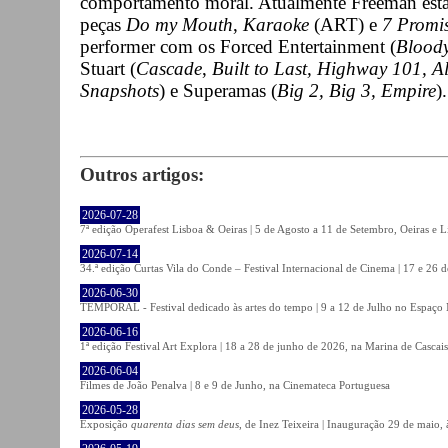
comportamento moral. Atualmente Freeman está 
peças
Do my Mouth
,
Karaoke
(ART) e
7 Promi
performer com os Forced Entertainment (
Blood
Stuart (
Cascade
,
Built to Last, Highway 101, Al
Snapshots
) e Superamas (
Big 2, Big 3, Empire
)
Outros artigos:
2026-07-28
7ª edição Operafest Lisboa & Oeiras | 5 de Agosto a 11 de Setembro, Oeiras e L
2026-07-14
34.ª edição Curtas Vila do Conde – Festival Internacional de Cinema | 17 e 26 
2026-06-30
TEMPORAL - Festival dedicado às artes do tempo | 9 a 12 de Julho no Espaço
2026-06-16
1ª edição Festival Art Explora | 18 a 28 de junho de 2026, na Marina de Cascais
2026-06-04
Filmes de João Penalva | 8 e 9 de Junho, na Cinemateca Portuguesa
2026-05-28
Exposição
quarenta dias sem deus
, de Inez Teixeira | Inauguração 29 de maio