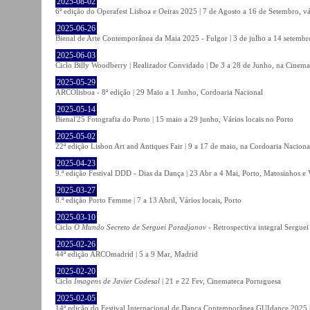
2025-08-02
6ª edição do Operafest Lisboa e Oeiras 2025 | 7 de Agosto a 16 de Setembro, vá
2025-06-26
Bienal de Arte Contemporânea da Maia 2025 - Fulgor | 3 de julho a 14 setemb
2025-06-03
Ciclo Billy Woodberry | Realizador Convidado | De 3 a 28 de Junho, na Cinema
2025-05-29
ARCOlisboa - 8ª edição | 29 Maio a 1 Junho, Cordoaria Nacional
2025-05-14
Bienal'25 Fotografia do Porto | 15 maio a 29 junho, Vários locais no Porto
2025-05-02
22ª edição Lisbon Art and Antiques Fair | 9 a 17 de maio, na Cordoaria Naciona
2025-04-23
9.ª edição Festival DDD - Dias da Dança | 23 Abr a 4 Mai, Porto, Matosinhos e
2025-03-27
8.ª edição Porto Femme | 7 a 13 Abril, Vários locais, Porto
2025-03-10
Ciclo
O Mundo Secreto de Serguei Paradjanov
- Retrospectiva integral Sergu
2025-02-26
44ª edição ARCOmadrid | 5 a 9 Mar, Madrid
2025-02-20
Ciclo
Imagens de Javier Codesal
| 21 e 22 Fev, Cinemateca Portuguesa
2025-02-05
14ª edição do Festival Internacional de Dança Contemporânea GUIdance 2025 |