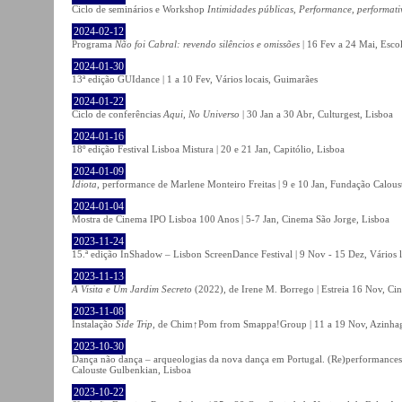
Ciclo de seminários e Workshop
Intimidades públicas, Performance, performati
2024-02-12
Programa
Não foi Cabral: revendo silêncios e omissões
| 16 Fev a 24 Mai, Escol
2024-01-30
13ª edição GUIdance | 1 a 10 Fev, Vários locais, Guimarães
2024-01-22
Ciclo de conferências
Aqui, No Universo
| 30 Jan a 30 Abr, Culturgest, Lisboa
2024-01-16
18º edição Festival Lisboa Mistura | 20 e 21 Jan, Capitólio, Lisboa
2024-01-09
Idiota
, performance de Marlene Monteiro Freitas | 9 e 10 Jan, Fundação Calou
2024-01-04
Mostra de Cinema IPO Lisboa 100 Anos | 5-7 Jan, Cinema São Jorge, Lisboa
2023-11-24
15.ª edição InShadow – Lisbon ScreenDance Festival | 9 Nov - 15 Dez, Vários l
2023-11-13
A Visita e Um Jardim Secreto
(2022), de Irene M. Borrego | Estreia 16 Nov, Ci
2023-11-08
Instalação
Side Trip
, de Chim↑Pom from Smappa!Group | 11 a 19 Nov, Azinhaga
2023-10-30
Dança não dança – arqueologias da nova dança em Portugal. (Re)performances,
Calouste Gulbenkian, Lisboa
2023-10-22