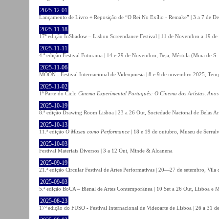
2025-12-01
Lançamento de Livro + Reposição de “O Rei No Exílio - Remake” | 3 a 7 de D
2025-11-18
17ª edição InShadow – Lisbon Screendance Festival | 11 de Novembro a 19 de
2025-11-11
4.ª edição Festival Futurama | 14 e 29 de Novembro, Beja, Mértola (Mina de S
2025-11-06
MOON - Festival Internacional de Videopoesia | 8 e 9 de novembro 2025, Temp
2025-11-02
1ª Parte do Ciclo
Cinema Experimental Português: O Cinema dos Artistas, Anos
2025-10-19
8.ª edição Drawing Room Lisboa | 23 a 26 Out, Sociedade Nacional de Belas Ar
2025-10-13
11.ª edição
O Museu como Performance
| 18 e 19 de outubro, Museu de Serral
2025-10-03
Festival Materiais Diversos | 3 a 12 Out, Minde & Alcanena
2025-09-19
21.ª edição Circular Festival de Artes Performativas | 20—27 de setembro, Vila
2025-09-03
5.ª edição BoCA – Bienal de Artes Contemporânea | 10 Set a 26 Out, Lisboa e 
2025-08-23
17ª edição do FUSO - Festival Internacional de Videoarte de Lisboa | 26 a 31 d