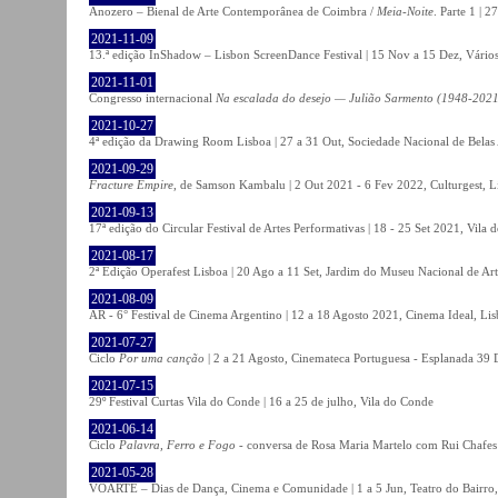
Anozero – Bienal de Arte Contemporânea de Coimbra /
Meia-Noite
. Parte 1 | 
2021-11-09
13.ª edição InShadow – Lisbon ScreenDance Festival | 15 Nov a 15 Dez, Vários
2021-11-01
Congresso internacional
Na escalada do desejo — Julião Sarmento (1948-2021
2021-10-27
4ª edição da Drawing Room Lisboa | 27 a 31 Out, Sociedade Nacional de Belas 
2021-09-29
Fracture Empire
, de Samson Kambalu | 2 Out 2021 - 6 Fev 2022, Culturgest, L
2021-09-13
17ª edição do Circular Festival de Artes Performativas | 18 - 25 Set 2021, Vila
2021-08-17
2ª Edição Operafest Lisboa | 20 Ago a 11 Set, Jardim do Museu Nacional de Art
2021-08-09
AR - 6° Festival de Cinema Argentino | 12 a 18 Agosto 2021, Cinema Ideal, Li
2021-07-27
Ciclo
Por uma canção
| 2 a 21 Agosto, Cinemateca Portuguesa - Esplanada 39 
2021-07-15
29º Festival Curtas Vila do Conde | 16 a 25 de julho, Vila do Conde
2021-06-14
Ciclo
Palavra, Ferro e Fogo
- conversa de Rosa Maria Martelo com Rui Chafes |
2021-05-28
VOARTE – Dias de Dança, Cinema e Comunidade | 1 a 5 Jun, Teatro do Bairro,