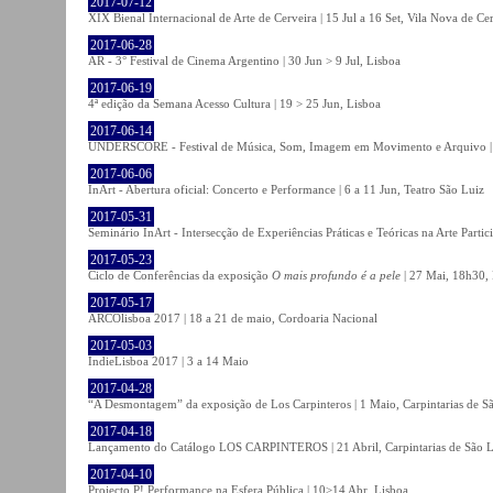
2017-07-12
XIX Bienal Internacional de Arte de Cerveira | 15 Jul a 16 Set, Vila Nova de Ce
2017-06-28
AR - 3° Festival de Cinema Argentino | 30 Jun > 9 Jul, Lisboa
2017-06-19
4ª edição da Semana Acesso Cultura | 19 > 25 Jun, Lisboa
2017-06-14
UNDERSCORE - Festival de Música, Som, Imagem em Movimento e Arquivo | 1
2017-06-06
InArt - Abertura oficial: Concerto e Performance | 6 a 11 Jun, Teatro São Luiz
2017-05-31
Seminário InArt - Intersecção de Experiências Práticas e Teóricas na Arte Part
2017-05-23
Ciclo de Conferências da exposição
O mais profundo é a pele
| 27 Mai, 18h30, 
2017-05-17
ARCOlisboa 2017 | 18 a 21 de maio, Cordoaria Nacional
2017-05-03
IndieLisboa 2017 | 3 a 14 Maio
2017-04-28
“A Desmontagem” da exposição de Los Carpinteros | 1 Maio, Carpintarias de S
2017-04-18
Lançamento do Catálogo LOS CARPINTEROS | 21 Abril, Carpintarias de São 
2017-04-10
Projecto P! Performance na Esfera Pública | 10>14 Abr, Lisboa