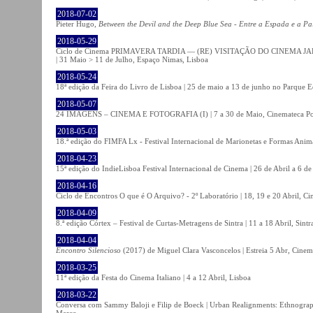
2018-07-02
Pieter Hugo,
Between the Devil and the Deep Blue Sea - Entre a Espada e a Pa
2018-05-29
Ciclo de Cinema PRIMAVERA TARDIA — (RE) VISITAÇÃO DO CINEMA JAPONÊS
| 31 Maio > 11 de Julho, Espaço Nimas, Lisboa
2018-05-24
18ª edição da Feira do Livro de Lisboa | 25 de maio a 13 de junho no Parque 
2018-05-07
24 IMAGENS – CINEMA E FOTOGRAFIA (I) | 7 a 30 de Maio, Cinemateca Po
2018-05-03
18.ª edição do FIMFA Lx - Festival Internacional de Marionetas e Formas Anim
2018-04-23
15ª edição do IndieLisboa Festival Internacional de Cinema | 26 de Abril a 6 d
2018-04-16
Ciclo de Encontros O que é O Arquivo? - 2º Laboratório | 18, 19 e 20 Abril, C
2018-04-09
8.ª edição Córtex – Festival de Curtas-Metragens de Sintra | 11 a 18 Abril, Sintr
2018-04-04
Encontro Silencioso
(2017) de Miguel Clara Vasconcelos | Estreia 5 Abr, Cinem
2018-03-25
11ª edição da Festa do Cinema Italiano | 4 a 12 Abril, Lisboa
2018-03-22
Conversa com Sammy Baloji e Filip de Boeck | Urban Realignments: Ethnographi
Março