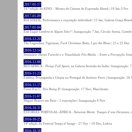
2017-01-17
14.ª edição da KINO – Mostra de Cinema de Expressão Alemã | 19 Jan-3 Fev
2017-01-09
ROI SOLEIL
, Performance e exposição individual | 13 Jan, Galeria Graça Bran
2017-01-04
Este Lugar Lembra-te Algum Sítio?
| Inauguração 7 Jan, Círculo Sereia, Coimb
2016-12-20
The Legendary Tigerman,
Fuck Christmas Baby, I got the Blues
| 23 e 25 Dez
2016-12-14
Seminário
Harun Farocki e a Visualidade Pós-Media – Entre a Percepção Sinté
2016-12-06
RED AFRICA -
Things Fall Apart
, na Galeria Avenida da Índia | Inauguração:
2016-11-23
Estética, Propaganda e Utopia no Portugal de António Ferro | Inauguração: 26 
2016-11-15
From A to C; This Being B
| Inauguração: 17 Nov, Manchester
2016-11-07
Miguel Branco em Paris - 2 exposições | Inauguração 8 Nov
2016-10-31
ESTÓRIAS: PORTUGAL-ÁFRICA -
Natureza Morta. Visages d’une Dictature
, 
2016-10-25
14ª edição do Festival Temps d´Image - 27 Out > 10 Dez, Lisboa
2016-10-18