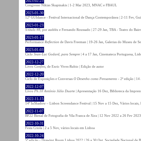
2023-02-25
Congresso Nikias Skapinakis | 1-2 Mar 2023, MNAC e FBAUL
2023-01-30
12º GUIdance - Festival Internacional de Dança Contemporânea | 2-11 Fev, Gu
2023-01-23
S/título #8
, por auéééu e Fernando Roussado | 27-29 Jan, TBA - Teatro do Bair
2023-01-17
Performance
Reflection
de Davis Freeman | 19-26 Jan, Galerias do Museu de Ser
2023-01-03
Ciclo
Jean-Luc Godard, para Sempre
| 4 a 17 Jan, Cinemateca Portuguesa, Lis
2022-12-27
Livro
Confins
, de Enric Vives-Rubio | Edição de autor
2022-12-20
Ciclo de Exposições e Conversas
O Desenho como Pensamento
- 2ª edição | 14
2022-12-07
Livro
Ph.10 António Júlio Duarte
| Apresentação 16 Dez, Biblioteca da Impren
2022-11-15
14º InShadow – Lisbon Screendance Festival | 15 Nov a 15 Dez, Vários locais,
2022-11-07
BF22 Bienal de Fotografia de Vila Franca de Xira | 12 Nov 2022 a 26 Fev 2023, 
2022-10-31
Festa Criola | 2 a 5 Nov, vários locais em Lisboa
2022-10-24
5ª edição - Drawing Room Lisboa 2022 | 26 a 30 Out, Sociedade Nacional de Be