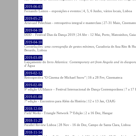
2019-06-03
Fernando Lemos – exposições e eventos | 4, 5, 6 Junho, vários locais, Lisboa
2019-05-27
Artavazd Pelechian - retrospetiva integral e masterclass | 27-31 Maio, Cinemat
2019-04-19
DDD – Festival Dias da Dança 2019 | 24 Abr - 12 Mai, Porto, Matosinhos, Gaia
2019-04-10
Constelações: uma coreografia de gestos mínimos
, Curadoria de Ana Rito & Hu
Berardo, Lisboa
2019-03-09
Lançamento do livro
Atlantica: Contemporary art from Angola and its diaspor
d’Água
2019-02-12
Retrospectiva "O Cinema de Michael Snow" | 16 a 28 Fev, Cinemateca
2019-02-06
9ª edição GUIdance – Festival Internacional de Dança Contemporânea | 7 a 17
2019-01-08
7ª edição - Encontros para Além da História | 12 e 13 Jan, CIAJG
2018-12-04
Field Works
- Triangle Network 7ª Edição | 2 a 16 Dez, Hangar
2018-11-27
Parallel Review Lisboa | 28 Nov - 16 de Dez, Campo de Santa Clara, Lisboa
2018-11-14