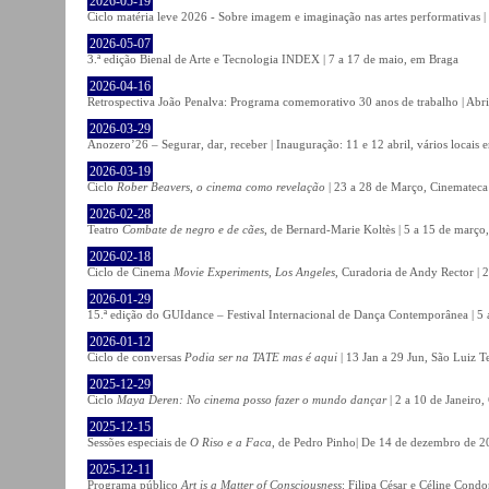
2026-05-19
Ciclo matéria leve 2026 - Sobre imagem e imaginação nas artes performativas |
2026-05-07
3.ª edição Bienal de Arte e Tecnologia INDEX | 7 a 17 de maio, em Braga
2026-04-16
Retrospectiva João Penalva: Programa comemorativo 30 anos de trabalho | Abri
2026-03-29
Anozero’26 – Segurar, dar, receber | Inauguração: 11 e 12 abril, vários locais
2026-03-19
Ciclo
Rober Beavers, o cinema como revelação
| 23 a 28 de Março, Cinemateca
2026-02-28
Teatro
Combate de negro e de cães
, de Bernard-Marie Koltès | 5 a 15 de março,
2026-02-18
Ciclo de Cinema
Movie Experiments, Los Angeles
, Curadoria de Andy Rector | 2
2026-01-29
15.ª edição do GUIdance – Festival Internacional de Dança Contemporânea | 5 
2026-01-12
Ciclo de conversas
Podia ser na TATE mas é aqui
| 13 Jan a 29 Jun, São Luiz T
2025-12-29
Ciclo
Maya Deren: No cinema posso fazer o mundo dançar
| 2 a 10 de Janeiro
2025-12-15
Sessões especiais de
O Riso e a Faca
, de Pedro Pinho| De 14 de dezembro de 20
2025-12-11
Programa público
Art is a Matter of Consciousness
: Filipa César e Céline Cond