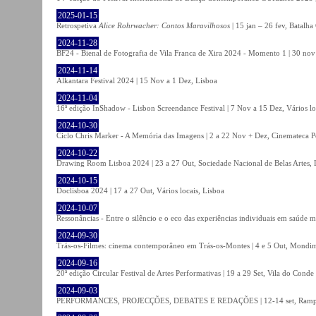
2025-01-15
Retrospetiva
Alice Rohrwacher: Contos Maravilhosos
| 15 jan – 26 fev, Batalh
2024-11-28
BF24 - Bienal de Fotografia de Vila Franca de Xira 2024 - Momento 1 | 30 nov 
2024-11-14
Alkantara Festival 2024 | 15 Nov a 1 Dez, Lisboa
2024-11-04
16ª edição InShadow - Lisbon Screendance Festival | 7 Nov a 15 Dez, Vários lo
2024-10-30
Ciclo Chris Marker - A Memória das Imagens | 2 a 22 Nov + Dez, Cinemateca P
2024-10-22
Drawing Room Lisboa 2024 | 23 a 27 Out, Sociedade Nacional de Belas Artes, 
2024-10-15
Doclisboa 2024 | 17 a 27 Out, Vários locais, Lisboa
2024-10-07
Ressonâncias - Entre o silêncio e o eco das experiências individuais em saúde 
2024-09-30
Trás-os-Filmes: cinema contemporâneo em Trás-os-Montes | 4 e 5 Out, Mondi
2024-09-16
20ª edição Circular Festival de Artes Performativas | 19 a 29 Set, Vila do Conde
2024-09-03
PERFORMANCES, PROJECÇÕES, DEBATES E REDAÇÕES | 12-14 set, Rampa