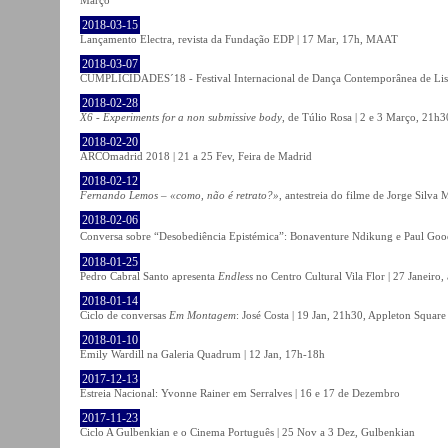
2018-03-15
Lançamento Electra, revista da Fundação EDP | 17 Mar, 17h, MAAT
2018-03-07
CUMPLICIDADES´18 - Festival Internacional de Dança Contemporânea de Lisb
2018-02-28
X6 - Experiments for a non submissive body
, de Túlio Rosa | 2 e 3 Março, 21h3
2018-02-20
ARCOmadrid 2018 | 21 a 25 Fev, Feira de Madrid
2018-02-12
Fernando Lemos – «como, não é retrato?»
, antestreia do filme de Jorge Silv
2018-02-06
Conversa sobre “Desobediência Epistémica”: Bonaventure Ndikung e Paul G
2018-01-25
Pedro Cabral Santo apresenta
Endless
no Centro Cultural Vila Flor | 27 Janeiro,
2018-01-14
Ciclo de conversas
Em Montagem
: José Costa | 19 Jan, 21h30, Appleton Square
2018-01-10
Emily Wardill na Galeria Quadrum | 12 Jan, 17h-18h
2017-12-13
Estreia Nacional: Yvonne Rainer em Serralves | 16 e 17 de Dezembro
2017-11-23
Ciclo A Gulbenkian e o Cinema Português | 25 Nov a 3 Dez, Gulbenkian