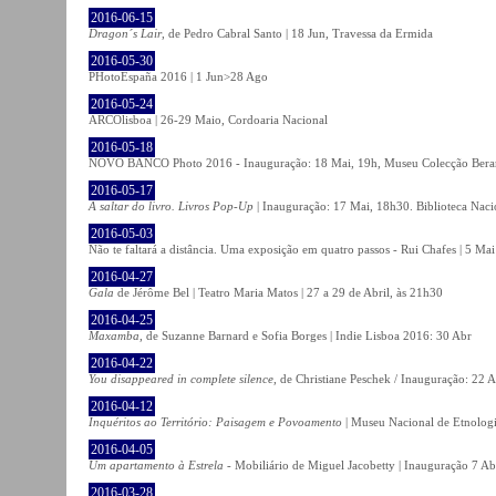
2016-06-15
Dragon´s Lair
, de Pedro Cabral Santo | 18 Jun, Travessa da Ermida
2016-05-30
PHotoEspaña 2016 | 1 Jun>28 Ago
2016-05-24
ARCOlisboa | 26-29 Maio, Cordoaria Nacional
2016-05-18
NOVO BANCO Photo 2016 - Inauguração: 18 Mai, 19h, Museu Colecção Bera
2016-05-17
A saltar do livro. Livros Pop-Up
| Inauguração: 17 Mai, 18h30. Biblioteca Naci
2016-05-03
Não te faltará a distância. Uma exposição em quatro passos - Rui Chafes | 5 Mai 
2016-04-27
Gala
de Jérôme Bel | Teatro Maria Matos | 27 a 29 de Abril, às 21h30
2016-04-25
Maxamba
, de Suzanne Barnard e Sofia Borges | Indie Lisboa 2016: 30 Abr
2016-04-22
You disappeared in complete silence
, de Christiane Peschek / Inauguração: 22 
2016-04-12
Inquéritos ao Território: Paisagem e Povoamento
| Museu Nacional de Etnolog
2016-04-05
Um apartamento à Estrela
- Mobiliário de Miguel Jacobetty | Inauguração 7 Abr
2016-03-28