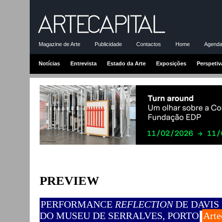
Magazine de Arte
Publicidade
Contactos
Home
Agenda-
Notícias
Entrevista
Estado da Arte
Exposições
Perspetiv
PREVIEW
PERFORMANCE
REFLECTION
DE DAVIS 
DO MUSEU DE SERRALVES, PORTO
Arte