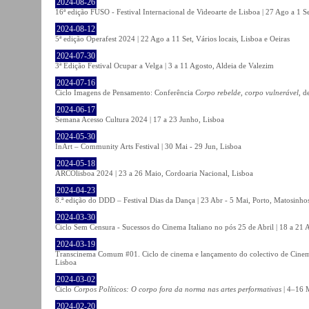
2024-08-26
16ª edição FUSO - Festival Internacional de Videoarte de Lisboa | 27 Ago a 1 Se
2024-08-12
5ª edição Operafest 2024 | 22 Ago a 11 Set, Vários locais, Lisboa e Oeiras
2024-07-30
3ª Edição Festival Ocupar a Velga | 3 a 11 Agosto, Aldeia de Valezim
2024-07-16
Ciclo Imagens de Pensamento: Conferência
Corpo rebelde, corpo vulnerável
, d
2024-06-17
Semana Acesso Cultura 2024 | 17 a 23 Junho, Lisboa
2024-05-30
InArt – Community Arts Festival | 30 Mai - 29 Jun, Lisboa
2024-05-18
ARCOlisboa 2024 | 23 a 26 Maio, Cordoaria Nacional, Lisboa
2024-04-23
8.ª edição do DDD – Festival Dias da Dança | 23 Abr - 5 Mai, Porto, Matosinho
2024-03-30
Ciclo Sem Censura - Sucessos do Cinema Italiano no pós 25 de Abril | 18 a 21
2024-03-19
Transcinema Comum #01. Ciclo de cinema e lançamento do colectivo de Cine
Lisboa
2024-03-02
Ciclo
Corpos Políticos: O corpo fora da norma nas artes performativas
| 4–16 M
2024-02-20