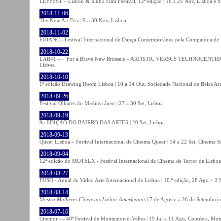
LEFFEST – Lisbon & Sintra Film Festival, 12ª edição | 16 a 25 Nov, Lisboa e S
2018-11-06
The New Art Fest | 9 a 30 Nov, Lisboa
2018-11-02
FIDANC - Festival Internacional de Dança Contemporânea pela Companhia de
2018-10-22
LAB#1 – « For a Brave New Brussels » ARTISTIC VERSUS TECHNOCENTRI
Lisboa
2018-10-10
1ª edição Drawing Room Lisboa | 10 a 14 Out, Sociedade Nacional de Belas Art
2018-09-26
Festival Olhares do Mediterrâneo | 27 a 30 Set, Lisboa
2018-09-19
9a EDIÇÃO DO BAIRRO DAS ARTES | 20 Set, Lisboa
2018-09-13
Queer Lisboa – Festival Internacional de Cinema Queer | 14 a 22 Set, Cinema 
2018-09-04
12ª edição do MOTELX - Festival Internacional de Cinema de Terror de Lisboa 
2018-08-27
FUSO - Anual de Vídeo Arte Internacional de Lisboa | 10.ª edição, 28 Ago > 2 
2018-08-14
Mostra Mulheres Cineastas Latino-Americanas
| 7 de Agosto a 26 de Setembro 
2018-07-16
Citemor — 40º Festival de Montemor-o-Velho | 19 Jul a 11 Ago, Coimbra, Mon