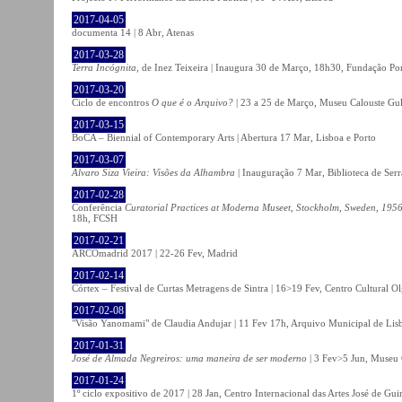
2017-04-05
documenta 14 | 8 Abr, Atenas
2017-03-28
Terra Incógnita
, de Inez Teixeira | Inaugura 30 de Março, 18h30, Fundação P
2017-03-20
Ciclo de encontros
O que é o Arquivo?
| 23 a 25 de Março, Museu Calouste Gu
2017-03-15
BoCA – Biennial of Contemporary Arts | Abertura 17 Mar, Lisboa e Porto
2017-03-07
Álvaro Siza Vieira: Visões da Alhambra
| Inauguração 7 Mar, Biblioteca de Serr
2017-02-28
Conferência
Curatorial Practices at Moderna Museet, Stockholm, Sweden, 1956-
18h, FCSH
2017-02-21
ARCOmadrid 2017 | 22-26 Fev, Madrid
2017-02-14
Córtex – Festival de Curtas Metragens de Sintra | 16>19 Fev, Centro Cultural O
2017-02-08
"Visão Yanomami" de Claudia Andujar | 11 Fev 17h, Arquivo Municipal de Lisb
2017-01-31
José de Almada Negreiros: uma maneira de ser moderno
| 3 Fev>5 Jun, Museu 
2017-01-24
1º ciclo expositivo de 2017 | 28 Jan, Centro Internacional das Artes José de Gu