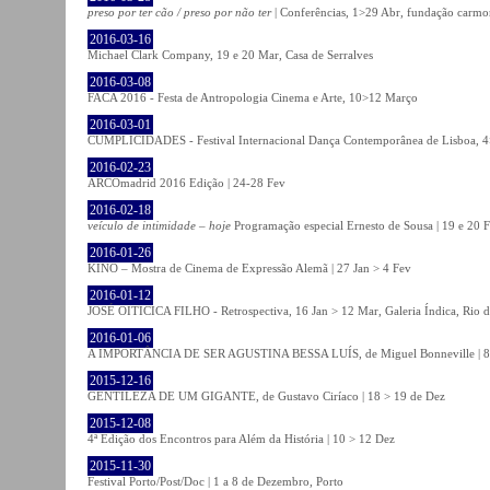
preso por ter cão / preso por não ter
| Conferências, 1>29 Abr, fundação carmo
2016-03-16
Michael Clark Company, 19 e 20 Mar, Casa de Serralves
2016-03-08
FACA 2016 - Festa de Antropologia Cinema e Arte, 10>12 Março
2016-03-01
CUMPLICIDADES - Festival Internacional Dança Contemporânea de Lisboa, 
2016-02-23
ARCOmadrid 2016 Edição | 24-28 Fev
2016-02-18
veículo de intimidade – hoje
Programação especial Ernesto de Sousa | 19 e 20 
2016-01-26
KINO – Mostra de Cinema de Expressão Alemã | 27 Jan > 4 Fev
2016-01-12
JOSÉ OITICICA FILHO - Retrospectiva, 16 Jan > 12 Mar, Galeria Índica, Rio d
2016-01-06
A IMPORTÂNCIA DE SER AGUSTINA BESSA LUÍS, de Miguel Bonneville | 8>1
2015-12-16
GENTILEZA DE UM GIGANTE, de Gustavo Ciríaco | 18 > 19 de Dez
2015-12-08
4ª Edição dos Encontros para Além da História | 10 > 12 Dez
2015-11-30
Festival Porto/Post/Doc | 1 a 8 de Dezembro, Porto