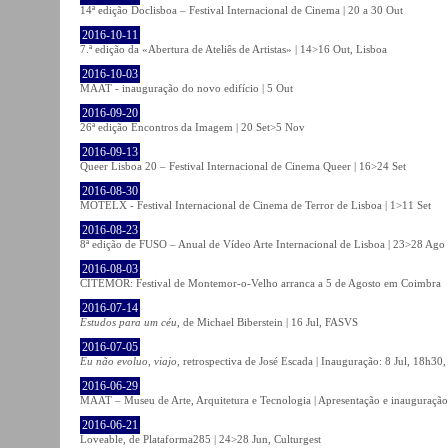
14ª edição Doclisboa – Festival Internacional de Cinema | 20 a 30 Out
2016-10-11
7.ª edição da «Abertura de Ateliês de Artistas» | 14>16 Out, Lisboa
2016-10-03
MAAT - inauguração do novo edifício | 5 Out
2016-09-20
26ª edição Encontros da Imagem | 20 Set>5 Nov
2016-09-13
Queer Lisboa 20 – Festival Internacional de Cinema Queer | 16>24 Set
2016-08-30
MOTELX - Festival Internacional de Cinema de Terror de Lisboa | 1>11 Set
2016-08-23
8ª edição de FUSO – Anual de Vídeo Arte Internacional de Lisboa | 23>28 Ago
2016-08-03
CITEMOR: Festival de Montemor-o-Velho arranca a 5 de Agosto em Coimbra
2016-07-14
Estudos para um céu
, de Michael Biberstein | 16 Jul, FASVS
2016-07-05
Eu não evoluo, viajo
, retrospectiva de José Escada | Inauguração: 8 Jul, 18h3
2016-06-29
MAAT – Museu de Arte, Arquitetura e Tecnologia | Apresentação e inauguração
2016-06-21
Loveable, de Plataforma285 | 24>28 Jun, Culturgest