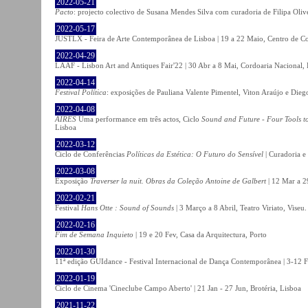
2022-05-21
Pacto
: projecto colectivo de Susana Mendes Silva com curadoria de Filipa Oli
2022-05-17
JUSTLX - Feira de Arte Contemporânea de Lisboa | 19 a 22 Maio, Centro de C
2022-04-29
LAAF - Lisbon Art and Antiques Fair'22 | 30 Abr a 8 Mai, Cordoaria Nacional,
2022-04-14
Festival Política
: exposições de Pauliana Valente Pimentel, Viton Araújo e Die
2022-04-08
AIRES
Uma performance em três actos, Ciclo
Sound and Future - Four Tools t
Lisboa
2022-03-12
Ciclo de Conferências
Políticas da Estética: O Futuro do Sensível
| Curadoria e
2022-03-08
Exposição
Traverser la nuit. Obras da Coleção Antoine de Galbert
| 12 Mar a 2
2022-02-21
Festival
Hans Otte : Sound of Sounds
| 3 Março a 8 Abril, Teatro Viriato, Viseu.
2022-02-16
Fim de Semana Inquieto
| 19 e 20 Fev, Casa da Arquitectura, Porto
2022-01-30
11ª edição GUIdance - Festival Internacional de Dança Contemporânea | 3-12 Fe
2022-01-19
Ciclo de Cinema 'Cineclube Campo Aberto' | 21 Jan - 27 Jun, Brotéria, Lisboa
2021-11-22