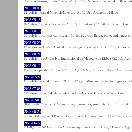
6ª edição Drawing Room Lisboa | 25 a 29 Out, Sociedade Nacional de Belas Art
2023-10-05
12ª edição Festival Materiais Diversos | 5 a 15 Out, Alcanena e Minde
2023-09-18
19.ª edição Circular Festival de Artes Performativas | 22 a 30 Set, Vila do Conde
2023-09-13
33ª edição Encontros da Imagem | 15 Set a 28 Out, Braga, Porto, Guimarães e 
2023-08-29
4.ª edição da BoCA - Biennial of Contemporary Arts | 2 Set a 15 Out, Lisboa e 
2023-08-21
15ª edição FUSO - Festival Internacional de Videoarte de Lisboa | 22 a 27 Ago, 
2023-08-12
4ª edição Operafest Lisboa 2023 | 18 Ago a 9 Set, Jardim do Museu Nacional de
2023-07-21
45ª edição Festival Citemor | 21 Jul a 12 Ago, Montemor-o-Velho, Figueira da
2023-07-08
31ª edição Curtas Vila do Conde | 8 a 16 Jul, vários locais em Vila do Conde
2023-07-03
Histórias do Cinema : P. Adams Sitney -
Sexo e Espiritualidade na História do
2023-06-26
Semana Internacional Pensar e Celebrar a Festa:
Party Studies
| 3 a 8 Jul, Escol
2023-06-17
1ª Edição DUSK Festival de Arte contemporânea | 18 e 21 Jun, Alentejo e Alga