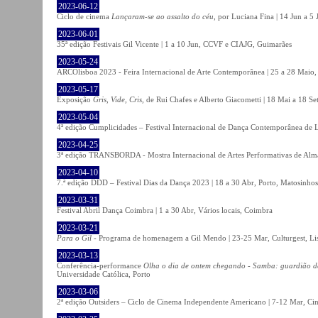
2023-06-12
Ciclo de cinema
Lançaram-se ao assalto do céu
, por Luciana Fina | 14 Jun a 5
2023-06-01
35ª edição Festivais Gil Vicente | 1 a 10 Jun, CCVF e CIAJG, Guimarães
2023-05-24
ARCOlisboa 2023 - Feira Internacional de Arte Contemporânea | 25 a 28 Maio,
2023-05-17
Exposição
Gris, Vide, Cris
, de Rui Chafes e Alberto Giacometti | 18 Mai a 18 S
2023-05-04
4ª edição Cumplicidades – Festival Internacional de Dança Contemporânea de L
2023-04-25
3ª edição TRANSBORDA - Mostra Internacional de Artes Performativas de Alma
2023-04-10
7.ª edição DDD – Festival Dias da Dança 2023 | 18 a 30 Abr, Porto, Matosinhos
2023-03-31
Festival Abril Dança Coimbra | 1 a 30 Abr, Vários locais, Coimbra
2023-03-21
Para o Gil
- Programa de homenagem a Gil Mendo | 23-25 Mar, Culturgest, Li
2023-03-13
Conferência-performance
Olha o dia de ontem chegando - Samba: guardião 
Universidade Católica, Porto
2023-03-06
2ª edição Outsiders – Ciclo de Cinema Independente Americano | 7-12 Mar, C