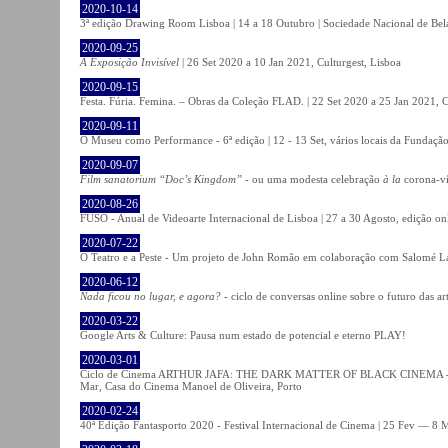
2020-10-14
3ª edição Drawing Room Lisboa | 14 a 18 Outubro | Sociedade Nacional de Bela
2020-09-25
A Exposição Invisível
| 26 Set 2020 a 10 Jan 2021, Culturgest, Lisboa
2020-09-15
Festa. Fúria. Femina. – Obras da Coleção FLAD. | 22 Set 2020 a 25 Jan 2021, C
2020-09-11
O Museu como Performance - 6ª edição | 12 - 13 Set, vários locais da Fundação
2020-09-07
Film sanatorium “Doc’s Kingdom”
- ou uma modesta celebração
à la
corona-ví
2020-08-26
FUSO - Anual de Videoarte Internacional de Lisboa | 27 a 30 Agosto, edição on
2020-07-22
O Teatro e a Peste - Um projeto de John Romão em colaboração com Salomé La
2020-06-12
Nada ficou no lugar, e agora?
- ciclo de conversas online sobre o futuro das ar
2020-03-22
Google Arts & Culture: Pausa num estado de potencial e eterno PLAY!
2020-03-01
Ciclo de Cinema ARTHUR JAFA: THE DARK MATTER OF BLACK CINEMA - 
Mar, Casa do Cinema Manoel de Oliveira, Porto
2020-02-24
40ª Edição Fantasporto 2020 - Festival Internacional de Cinema | 25 Fev — 8 M