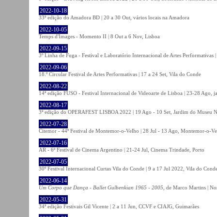
2022-10-18
33ª edição do Amadora BD | 20 a 30 Out, vários locais na Amadora
2022-10-05
Temps d'Images - Momento II | 8 Out a 6 Nov, Lisboa
2022-09-15
3º Linha de Fuga - Festival e Laboratório Internacional de Artes Performativas 
2022-09-06
18.º Circular Festival de Artes Performativas | 17 a 24 Set, Vila do Conde
2022-08-22
14ª edição FUSO - Festival Internacional de Videoarte de Lisboa | 23-28 Ago, j
2022-08-17
3ª edição do OPERAFEST LISBOA 2022 | 19 Ago - 10 Set, Jardim do Museu Na
2022-07-28
Citemor - 44º Festival de Montemor-o-Velho | 28 Jul - 13 Ago, Montemor-o-Ve
2022-07-16
AR - 6ª Festival de Cinema Argentino | 21-24 Jul, Cinema Trindade, Porto
2022-07-05
30º Festival Internacional Curtas Vila do Conde | 9 a 17 Jul 2022, Vila do Cond
2022-06-14
Um Corpo que Dança - Ballet Gulbenkian 1965 - 2005
, de Marco Martins | No
2022-05-31
34ª edição Festivais Gil Vicente | 2 a 11 Jun, CCVF e CIAJG, Guimarães