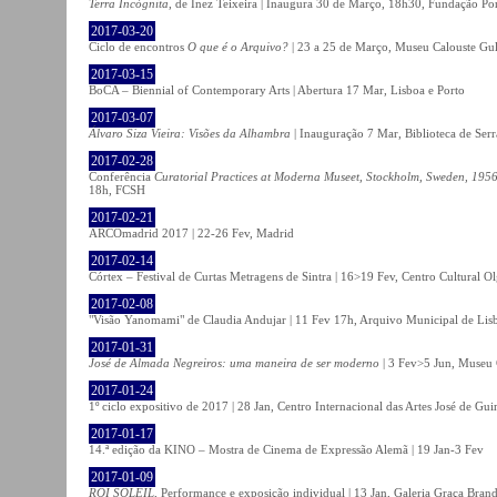
Terra Incógnita
, de Inez Teixeira | Inaugura 30 de Março, 18h30, Fundação P
2017-03-20
Ciclo de encontros
O que é o Arquivo?
| 23 a 25 de Março, Museu Calouste Gu
2017-03-15
BoCA – Biennial of Contemporary Arts | Abertura 17 Mar, Lisboa e Porto
2017-03-07
Álvaro Siza Vieira: Visões da Alhambra
| Inauguração 7 Mar, Biblioteca de Serr
2017-02-28
Conferência
Curatorial Practices at Moderna Museet, Stockholm, Sweden, 1956-
18h, FCSH
2017-02-21
ARCOmadrid 2017 | 22-26 Fev, Madrid
2017-02-14
Córtex – Festival de Curtas Metragens de Sintra | 16>19 Fev, Centro Cultural O
2017-02-08
"Visão Yanomami" de Claudia Andujar | 11 Fev 17h, Arquivo Municipal de Lisb
2017-01-31
José de Almada Negreiros: uma maneira de ser moderno
| 3 Fev>5 Jun, Museu 
2017-01-24
1º ciclo expositivo de 2017 | 28 Jan, Centro Internacional das Artes José de Gu
2017-01-17
14.ª edição da KINO – Mostra de Cinema de Expressão Alemã | 19 Jan-3 Fev
2017-01-09
ROI SOLEIL
, Performance e exposição individual | 13 Jan, Galeria Graça Bran