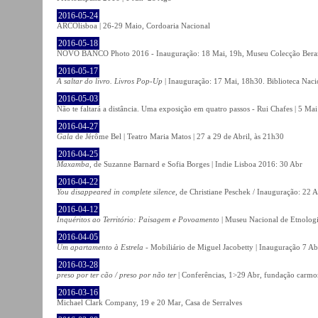
2016-05-24
ARCOlisboa | 26-29 Maio, Cordoaria Nacional
2016-05-18
NOVO BANCO Photo 2016 - Inauguração: 18 Mai, 19h, Museu Colecção Bera
2016-05-17
A saltar do livro. Livros Pop-Up
| Inauguração: 17 Mai, 18h30. Biblioteca Naci
2016-05-03
Não te faltará a distância. Uma exposição em quatro passos - Rui Chafes | 5 Mai 
2016-04-27
Gala
de Jérôme Bel | Teatro Maria Matos | 27 a 29 de Abril, às 21h30
2016-04-25
Maxamba
, de Suzanne Barnard e Sofia Borges | Indie Lisboa 2016: 30 Abr
2016-04-22
You disappeared in complete silence
, de Christiane Peschek / Inauguração: 22 
2016-04-12
Inquéritos ao Território: Paisagem e Povoamento
| Museu Nacional de Etnolog
2016-04-05
Um apartamento à Estrela
- Mobiliário de Miguel Jacobetty | Inauguração 7 Abr
2016-03-28
preso por ter cão / preso por não ter
| Conferências, 1>29 Abr, fundação carmo
2016-03-16
Michael Clark Company, 19 e 20 Mar, Casa de Serralves