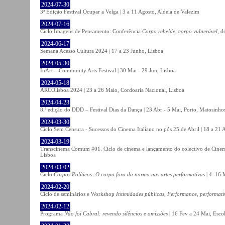
2024-07-30
3ª Edição Festival Ocupar a Velga | 3 a 11 Agosto, Aldeia de Valezim
2024-07-16
Ciclo Imagens de Pensamento: Conferência
Corpo rebelde, corpo vulnerável
, d
2024-06-17
Semana Acesso Cultura 2024 | 17 a 23 Junho, Lisboa
2024-05-30
InArt – Community Arts Festival | 30 Mai - 29 Jun, Lisboa
2024-05-18
ARCOlisboa 2024 | 23 a 26 Maio, Cordoaria Nacional, Lisboa
2024-04-23
8.ª edição do DDD – Festival Dias da Dança | 23 Abr - 5 Mai, Porto, Matosinho
2024-03-30
Ciclo Sem Censura - Sucessos do Cinema Italiano no pós 25 de Abril | 18 a 21
2024-03-19
Transcinema Comum #01. Ciclo de cinema e lançamento do colectivo de Cine
Lisboa
2024-03-02
Ciclo
Corpos Políticos: O corpo fora da norma nas artes performativas
| 4–16 M
2024-02-20
Ciclo de seminários e Workshop
Intimidades públicas, Performance, performati
2024-02-12
Programa
Não foi Cabral: revendo silêncios e omissões
| 16 Fev a 24 Mai, Escol