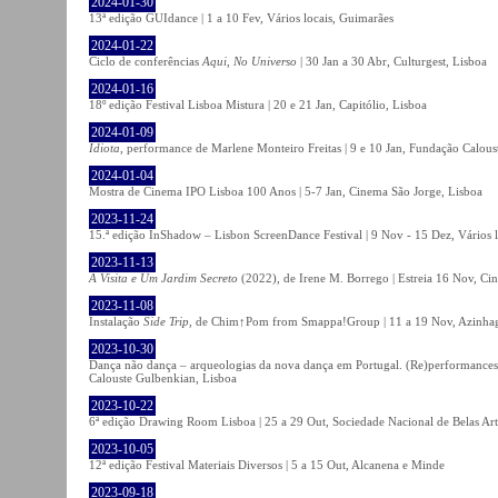
2024-01-30
13ª edição GUIdance | 1 a 10 Fev, Vários locais, Guimarães
2024-01-22
Ciclo de conferências
Aqui, No Universo
| 30 Jan a 30 Abr, Culturgest, Lisboa
2024-01-16
18º edição Festival Lisboa Mistura | 20 e 21 Jan, Capitólio, Lisboa
2024-01-09
Idiota
, performance de Marlene Monteiro Freitas | 9 e 10 Jan, Fundação Calou
2024-01-04
Mostra de Cinema IPO Lisboa 100 Anos | 5-7 Jan, Cinema São Jorge, Lisboa
2023-11-24
15.ª edição InShadow – Lisbon ScreenDance Festival | 9 Nov - 15 Dez, Vários l
2023-11-13
A Visita e Um Jardim Secreto
(2022), de Irene M. Borrego | Estreia 16 Nov, Ci
2023-11-08
Instalação
Side Trip
, de Chim↑Pom from Smappa!Group | 11 a 19 Nov, Azinhaga
2023-10-30
Dança não dança – arqueologias da nova dança em Portugal. (Re)performances,
Calouste Gulbenkian, Lisboa
2023-10-22
6ª edição Drawing Room Lisboa | 25 a 29 Out, Sociedade Nacional de Belas Art
2023-10-05
12ª edição Festival Materiais Diversos | 5 a 15 Out, Alcanena e Minde
2023-09-18