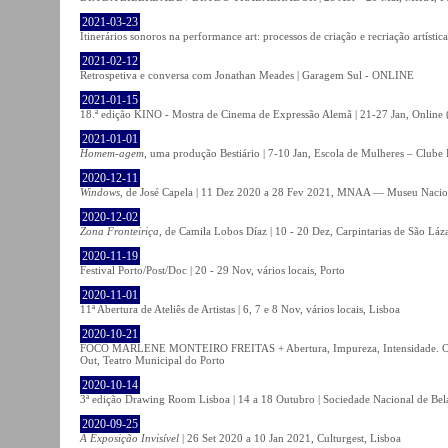
2021-03-23
Itinerários sonoros na performance art: processos de criação e recriação artíst
2021-02-12
Retrospetiva e conversa com Jonathan Meades | Garagem Sul - ONLINE
2021-01-15
18.ª edição KINO - Mostra de Cinema de Expressão Alemã | 21-27 Jan, Online (
2021-01-01
Homem-agem
, uma produção Bestiário | 7-10 Jan, Escola de Mulheres – Clube 
2020-12-11
Windows
, de José Capela | 11 Dez 2020 a 28 Fev 2021, MNAA — Museu Nacion
2020-12-02
Zona Fronteiriça
, de Camila Lobos Díaz | 10 - 20 Dez, Carpintarias de São Láz
2020-11-19
Festival Porto/Post/Doc | 20 - 29 Nov, vários locais, Porto
2020-11-01
11ª Abertura de Ateliês de Artistas | 6, 7 e 8 Nov, vários locais, Lisboa
2020-10-21
FOCO MARLENE MONTEIRO FREITAS + Abertura, Impureza, Intensidade. Olhare
Out, Teatro Municipal do Porto
2020-10-14
3ª edição Drawing Room Lisboa | 14 a 18 Outubro | Sociedade Nacional de Bela
2020-09-25
A Exposição Invisível
| 26 Set 2020 a 10 Jan 2021, Culturgest, Lisboa