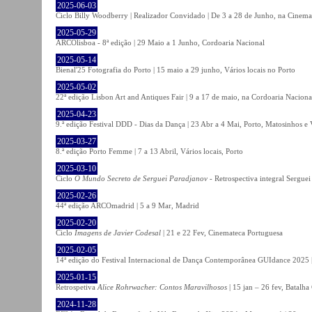
2025-06-03
Ciclo Billy Woodberry | Realizador Convidado | De 3 a 28 de Junho, na Cinema
2025-05-29
ARCOlisboa - 8ª edição | 29 Maio a 1 Junho, Cordoaria Nacional
2025-05-14
Bienal'25 Fotografia do Porto | 15 maio a 29 junho, Vários locais no Porto
2025-05-02
22ª edição Lisbon Art and Antiques Fair | 9 a 17 de maio, na Cordoaria Naciona
2025-04-23
9.ª edição Festival DDD - Dias da Dança | 23 Abr a 4 Mai, Porto, Matosinhos e
2025-03-27
8.ª edição Porto Femme | 7 a 13 Abril, Vários locais, Porto
2025-03-10
Ciclo
O Mundo Secreto de Serguei Paradjanov
- Retrospectiva integral Sergu
2025-02-26
44ª edição ARCOmadrid | 5 a 9 Mar, Madrid
2025-02-20
Ciclo
Imagens de Javier Codesal
| 21 e 22 Fev, Cinemateca Portuguesa
2025-02-05
14ª edição do Festival Internacional de Dança Contemporânea GUIdance 2025 |
2025-01-15
Retrospetiva
Alice Rohrwacher: Contos Maravilhosos
| 15 jan – 26 fev, Batalh
2024-11-28