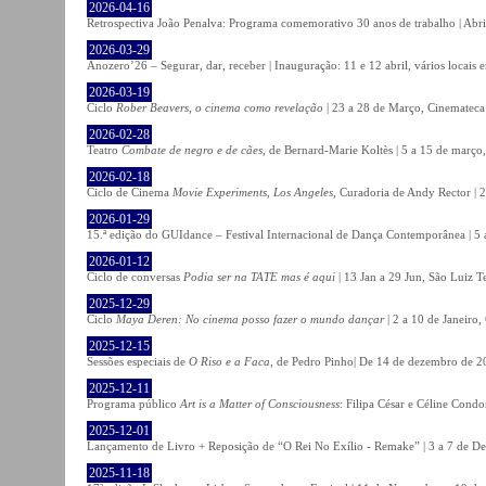
2026-04-16
Retrospectiva João Penalva: Programa comemorativo 30 anos de trabalho | Abri
2026-03-29
Anozero’26 – Segurar, dar, receber | Inauguração: 11 e 12 abril, vários locais
2026-03-19
Ciclo
Rober Beavers, o cinema como revelação
| 23 a 28 de Março, Cinemateca
2026-02-28
Teatro
Combate de negro e de cães
, de Bernard-Marie Koltès | 5 a 15 de março,
2026-02-18
Ciclo de Cinema
Movie Experiments, Los Angeles
, Curadoria de Andy Rector | 2
2026-01-29
15.ª edição do GUIdance – Festival Internacional de Dança Contemporânea | 5 
2026-01-12
Ciclo de conversas
Podia ser na TATE mas é aqui
| 13 Jan a 29 Jun, São Luiz T
2025-12-29
Ciclo
Maya Deren: No cinema posso fazer o mundo dançar
| 2 a 10 de Janeiro
2025-12-15
Sessões especiais de
O Riso e a Faca
, de Pedro Pinho| De 14 de dezembro de 20
2025-12-11
Programa público
Art is a Matter of Consciousness
: Filipa César e Céline Cond
2025-12-01
Lançamento de Livro + Reposição de “O Rei No Exílio - Remake” | 3 a 7 de D
2025-11-18