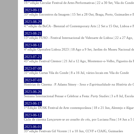
19.ª edição Circular Festival de Artes Performativas | 22 a 30 Set, Vila do Conde
2023-09-13
33ª edição Encontros da Imagem | 15 Set a 28 Out, Braga, Porto, Guimarães e 
2023-08-29
4.ª edição da BoCA - Biennial of Contemporary Arts | 2 Set a 15 Out, Lisboa e 
2023-08-21
15ª edição FUSO - Festival Internacional de Videoarte de Lisboa | 22 a 27 Ago, 
2023-08-12
4ª edição Operafest Lisboa 2023 | 18 Ago a 9 Set, Jardim do Museu Nacional de
2023-07-21
45ª edição Festival Citemor | 21 Jul a 12 Ago, Montemor-o-Velho, Figueira da
2023-07-08
31ª edição Curtas Vila do Conde | 8 a 16 Jul, vários locais em Vila do Conde
2023-07-03
Histórias do Cinema : P. Adams Sitney -
Sexo e Espiritualidade na História do
2023-06-26
Semana Internacional Pensar e Celebrar a Festa:
Party Studies
| 3 a 8 Jul, Escol
2023-06-17
1ª Edição DUSK Festival de Arte contemporânea | 18 e 21 Jun, Alentejo e Alga
2023-06-12
Ciclo de cinema
Lançaram-se ao assalto do céu
, por Luciana Fina | 14 Jun a 5
2023-06-01
35ª edição Festivais Gil Vicente | 1 a 10 Jun, CCVF e CIAJG, Guimarães