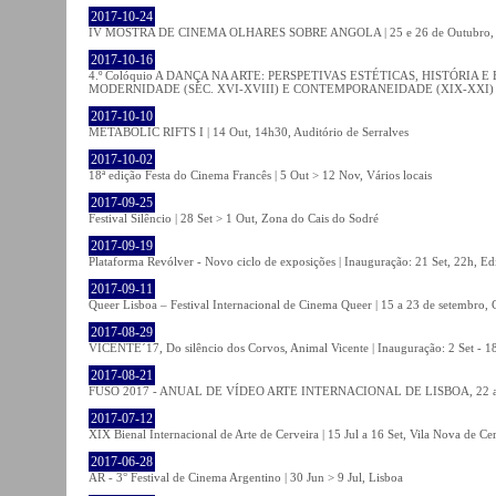
2017-10-24
IV MOSTRA DE CINEMA OLHARES SOBRE ANGOLA | 25 e 26 de Outubro
2017-10-16
4.º Colóquio A DANÇA NA ARTE: PERSPETIVAS ESTÉTICAS, HISTÓRIA
MODERNIDADE (SÉC. XVI-XVIII) E CONTEMPORANEIDADE (XIX-XXI) | 21 O
2017-10-10
METABOLIC RIFTS I | 14 Out, 14h30, Auditório de Serralves
2017-10-02
18ª edição Festa do Cinema Francês | 5 Out > 12 Nov, Vários locais
2017-09-25
Festival Silêncio | 28 Set > 1 Out, Zona do Cais do Sodré
2017-09-19
Plataforma Revólver - Novo ciclo de exposições | Inauguração: 21 Set, 22h, Edi
2017-09-11
Queer Lisboa – Festival Internacional de Cinema Queer | 15 a 23 de setembro,
2017-08-29
VICENTE´17, Do silêncio dos Corvos, Animal Vicente | Inauguração: 2 Set - 
2017-08-21
FUSO 2017 - ANUAL DE VÍDEO ARTE INTERNACIONAL DE LISBOA, 22 a 
2017-07-12
XIX Bienal Internacional de Arte de Cerveira | 15 Jul a 16 Set, Vila Nova de Ce
2017-06-28
AR - 3° Festival de Cinema Argentino | 30 Jun > 9 Jul, Lisboa