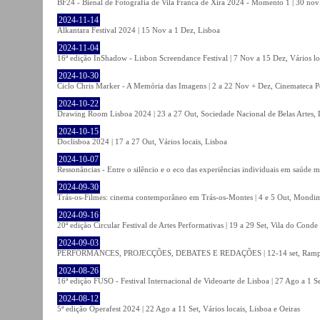
BF24 - Bienal de Fotografia de Vila Franca de Xira 2024 - Momento 1 | 30 nov 
2024-11-14
Alkantara Festival 2024 | 15 Nov a 1 Dez, Lisboa
2024-11-04
16ª edição InShadow - Lisbon Screendance Festival | 7 Nov a 15 Dez, Vários lo
2024-10-30
Ciclo Chris Marker - A Memória das Imagens | 2 a 22 Nov + Dez, Cinemateca P
2024-10-22
Drawing Room Lisboa 2024 | 23 a 27 Out, Sociedade Nacional de Belas Artes, 
2024-10-15
Doclisboa 2024 | 17 a 27 Out, Vários locais, Lisboa
2024-10-07
Ressonâncias - Entre o silêncio e o eco das experiências individuais em saúde 
2024-09-30
Trás-os-Filmes: cinema contemporâneo em Trás-os-Montes | 4 e 5 Out, Mondi
2024-09-16
20ª edição Circular Festival de Artes Performativas | 19 a 29 Set, Vila do Conde
2024-09-03
PERFORMANCES, PROJECÇÕES, DEBATES E REDAÇÕES | 12-14 set, Rampa
2024-08-26
16ª edição FUSO - Festival Internacional de Videoarte de Lisboa | 27 Ago a 1 Se
2024-08-12
5ª edição Operafest 2024 | 22 Ago a 11 Set, Vários locais, Lisboa e Oeiras