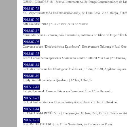
CUMPLICIDADES´18 - Festival Internacional de Dança Contemporânea de Lisb
2018-02-28
X6 - Experiments for a non submissive body
, de Túlio Rosa | 2 e 3 Março, 21h3
2018-02-20
ARCOmadrid 2018 | 21 a 25 Fev, Feira de Madrid
2018-02-12
Fernando Lemos – «como, não é retrato?»
, antestreia do filme de Jorge Silv
2018-02-06
Conversa sobre “Desobediência Epistémica”: Bonaventure Ndikung e Paul G
2018-01-25
Pedro Cabral Santo apresenta
Endless
no Centro Cultural Vila Flor | 27 Janeiro,
2018-01-14
Ciclo de conversas
Em Montagem
: José Costa | 19 Jan, 21h30, Appleton Square
2018-01-10
Emily Wardill na Galeria Quadrum | 12 Jan, 17h-18h
2017-12-13
Estreia Nacional: Yvonne Rainer em Serralves | 16 e 17 de Dezembro
2017-11-23
Ciclo A Gulbenkian e o Cinema Português | 25 Nov a 3 Dez, Gulbenkian
2017-11-14
PLATAFORMA REVÓLVER | Inauguração: 16 Nov, 22h, Edifício Transboavista
2017-11-02
FÓRUM DO FUTURO | 5 a 11 de Novembro, vários locais no Porto