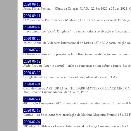
2020-09-15
Festa. Fúria. Femina. – Obras da Coleção FLAD. | 22 Set 2020 a 25 Jan 2021, C
2020-09-11
O Museu como Performance - 6ª edição | 12 - 13 Set, vários locais da Fundação
2020-09-07
Film sanatorium “Doc’s Kingdom”
- ou uma modesta celebração
à la
corona-ví
2020-08-26
FUSO - Anual de Videoarte Internacional de Lisboa | 27 a 30 Agosto, edição on
2020-07-22
O Teatro e a Peste - Um projeto de John Romão em colaboração com Salomé La
2020-06-12
Nada ficou no lugar, e agora?
- ciclo de conversas online sobre o futuro das ar
2020-03-22
Google Arts & Culture: Pausa num estado de potencial e eterno PLAY!
2020-03-01
Ciclo de Cinema ARTHUR JAFA: THE DARK MATTER OF BLACK CINEMA - 
Mar, Casa do Cinema Manoel de Oliveira, Porto
2020-02-24
40ª Edição Fantasporto 2020 - Festival Internacional de Cinema | 25 Fev — 8 M
2020-02-18
Cattivo – da boca para fora
, instalação de Marlene Monteiro Freitas | 18 a 23 
2020-02-04
10ª edição GUIdance - Festival Internacional de Dança Contemporânea | 6 a 16