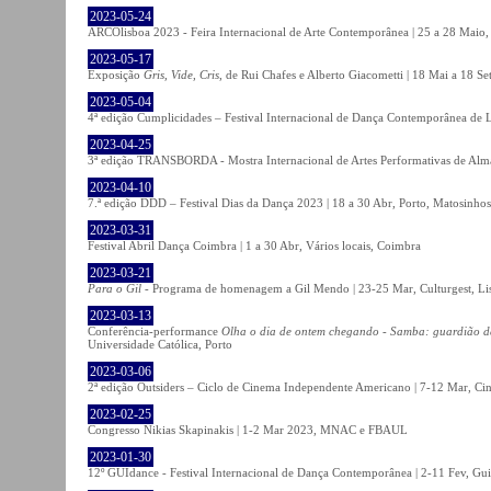
2023-05-24
ARCOlisboa 2023 - Feira Internacional de Arte Contemporânea | 25 a 28 Maio,
2023-05-17
Exposição
Gris, Vide, Cris
, de Rui Chafes e Alberto Giacometti | 18 Mai a 18 S
2023-05-04
4ª edição Cumplicidades – Festival Internacional de Dança Contemporânea de L
2023-04-25
3ª edição TRANSBORDA - Mostra Internacional de Artes Performativas de Alma
2023-04-10
7.ª edição DDD – Festival Dias da Dança 2023 | 18 a 30 Abr, Porto, Matosinhos
2023-03-31
Festival Abril Dança Coimbra | 1 a 30 Abr, Vários locais, Coimbra
2023-03-21
Para o Gil
- Programa de homenagem a Gil Mendo | 23-25 Mar, Culturgest, Li
2023-03-13
Conferência-performance
Olha o dia de ontem chegando - Samba: guardião 
Universidade Católica, Porto
2023-03-06
2ª edição Outsiders – Ciclo de Cinema Independente Americano | 7-12 Mar, C
2023-02-25
Congresso Nikias Skapinakis | 1-2 Mar 2023, MNAC e FBAUL
2023-01-30
12º GUIdance - Festival Internacional de Dança Contemporânea | 2-11 Fev, Gu