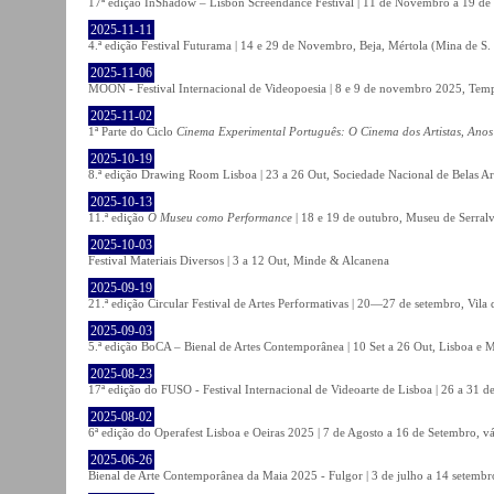
17ª edição InShadow – Lisbon Screendance Festival | 11 de Novembro a 19 de
2025-11-11
4.ª edição Festival Futurama | 14 e 29 de Novembro, Beja, Mértola (Mina de S
2025-11-06
MOON - Festival Internacional de Videopoesia | 8 e 9 de novembro 2025, Temp
2025-11-02
1ª Parte do Ciclo
Cinema Experimental Português: O Cinema dos Artistas, Anos
2025-10-19
8.ª edição Drawing Room Lisboa | 23 a 26 Out, Sociedade Nacional de Belas Ar
2025-10-13
11.ª edição
O Museu como Performance
| 18 e 19 de outubro, Museu de Serral
2025-10-03
Festival Materiais Diversos | 3 a 12 Out, Minde & Alcanena
2025-09-19
21.ª edição Circular Festival de Artes Performativas | 20—27 de setembro, Vila
2025-09-03
5.ª edição BoCA – Bienal de Artes Contemporânea | 10 Set a 26 Out, Lisboa e 
2025-08-23
17ª edição do FUSO - Festival Internacional de Videoarte de Lisboa | 26 a 31 d
2025-08-02
6ª edição do Operafest Lisboa e Oeiras 2025 | 7 de Agosto a 16 de Setembro, vá
2025-06-26
Bienal de Arte Contemporânea da Maia 2025 - Fulgor | 3 de julho a 14 setemb