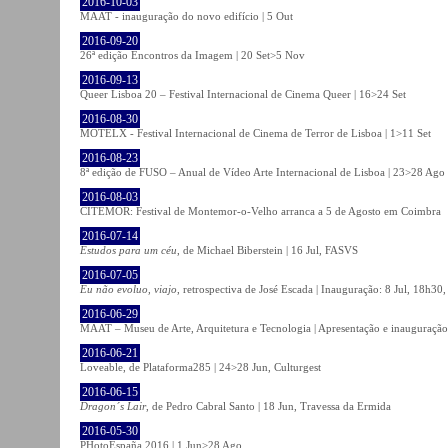
2016-10-03
MAAT - inauguração do novo edifício | 5 Out
2016-09-20
26ª edição Encontros da Imagem | 20 Set>5 Nov
2016-09-13
Queer Lisboa 20 – Festival Internacional de Cinema Queer | 16>24 Set
2016-08-30
MOTELX - Festival Internacional de Cinema de Terror de Lisboa | 1>11 Set
2016-08-23
8ª edição de FUSO – Anual de Vídeo Arte Internacional de Lisboa | 23>28 Ago
2016-08-03
CITEMOR: Festival de Montemor-o-Velho arranca a 5 de Agosto em Coimbra
2016-07-14
Estudos para um céu
, de Michael Biberstein | 16 Jul, FASVS
2016-07-05
Eu não evoluo, viajo
, retrospectiva de José Escada | Inauguração: 8 Jul, 18h3
2016-06-29
MAAT – Museu de Arte, Arquitetura e Tecnologia | Apresentação e inauguração
2016-06-21
Loveable, de Plataforma285 | 24>28 Jun, Culturgest
2016-06-15
Dragon´s Lair
, de Pedro Cabral Santo | 18 Jun, Travessa da Ermida
2016-05-30
PHotoEspaña 2016 | 1 Jun>28 Ago