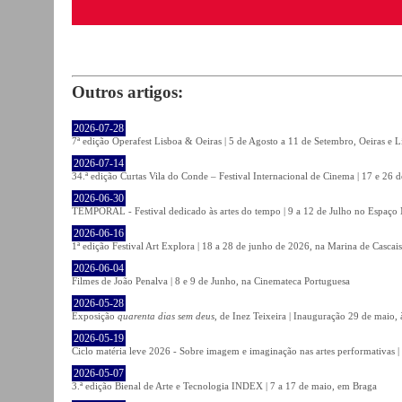
Outros artigos:
2026-07-28
7ª edição Operafest Lisboa & Oeiras | 5 de Agosto a 11 de Setembro, Oeiras e L
2026-07-14
34.ª edição Curtas Vila do Conde – Festival Internacional de Cinema | 17 e 26 
2026-06-30
TEMPORAL - Festival dedicado às artes do tempo | 9 a 12 de Julho no Espaço
2026-06-16
1ª edição Festival Art Explora | 18 a 28 de junho de 2026, na Marina de Cascais
2026-06-04
Filmes de João Penalva | 8 e 9 de Junho, na Cinemateca Portuguesa
2026-05-28
Exposição
quarenta dias sem deus
, de Inez Teixeira | Inauguração 29 de maio
2026-05-19
Ciclo matéria leve 2026 - Sobre imagem e imaginação nas artes performativas |
2026-05-07
3.ª edição Bienal de Arte e Tecnologia INDEX | 7 a 17 de maio, em Braga