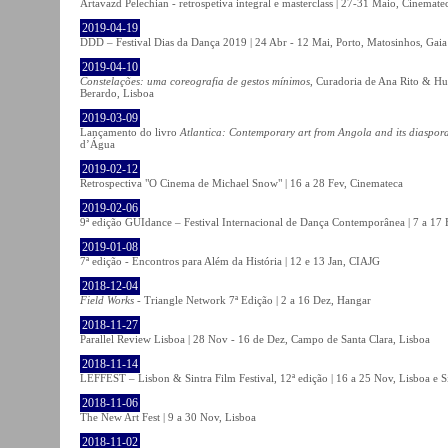
Artavazd Pelechian - retrospetiva integral e masterclass | 27-31 Maio, Cinemat
2019-04-19
DDD – Festival Dias da Dança 2019 | 24 Abr - 12 Mai, Porto, Matosinhos, Gaia
2019-04-10
Constelações: uma coreografia de gestos mínimos
, Curadoria de Ana Rito & Hu
Berardo, Lisboa
2019-03-09
Lançamento do livro
Atlantica: Contemporary art from Angola and its diaspor
d’Água
2019-02-12
Retrospectiva "O Cinema de Michael Snow" | 16 a 28 Fev, Cinemateca
2019-02-06
9ª edição GUIdance – Festival Internacional de Dança Contemporânea | 7 a 17
2019-01-08
7ª edição - Encontros para Além da História | 12 e 13 Jan, CIAJG
2018-12-04
Field Works
- Triangle Network 7ª Edição | 2 a 16 Dez, Hangar
2018-11-27
Parallel Review Lisboa | 28 Nov - 16 de Dez, Campo de Santa Clara, Lisboa
2018-11-14
LEFFEST – Lisbon & Sintra Film Festival, 12ª edição | 16 a 25 Nov, Lisboa e S
2018-11-06
The New Art Fest | 9 a 30 Nov, Lisboa
2018-11-02