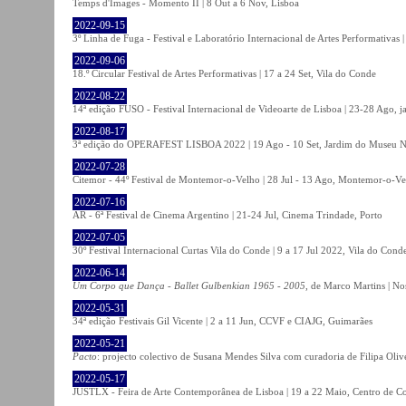
Temps d'Images - Momento II | 8 Out a 6 Nov, Lisboa
2022-09-15
3º Linha de Fuga - Festival e Laboratório Internacional de Artes Performativas 
2022-09-06
18.º Circular Festival de Artes Performativas | 17 a 24 Set, Vila do Conde
2022-08-22
14ª edição FUSO - Festival Internacional de Videoarte de Lisboa | 23-28 Ago, j
2022-08-17
3ª edição do OPERAFEST LISBOA 2022 | 19 Ago - 10 Set, Jardim do Museu Na
2022-07-28
Citemor - 44º Festival de Montemor-o-Velho | 28 Jul - 13 Ago, Montemor-o-Ve
2022-07-16
AR - 6ª Festival de Cinema Argentino | 21-24 Jul, Cinema Trindade, Porto
2022-07-05
30º Festival Internacional Curtas Vila do Conde | 9 a 17 Jul 2022, Vila do Cond
2022-06-14
Um Corpo que Dança - Ballet Gulbenkian 1965 - 2005
, de Marco Martins | No
2022-05-31
34ª edição Festivais Gil Vicente | 2 a 11 Jun, CCVF e CIAJG, Guimarães
2022-05-21
Pacto
: projecto colectivo de Susana Mendes Silva com curadoria de Filipa Oli
2022-05-17
JUSTLX - Feira de Arte Contemporânea de Lisboa | 19 a 22 Maio, Centro de C