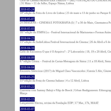
Ciclo de Cinema PRIMAVERA TARDIA — (RE) VISITAÇÃO DO CINEMA JAPONÊS
| 31 Maio > 11 de Julho, Espaço Nimas, Lisboa
2018-05-24
18ª edição da Feira do Livro de Lisboa | 25 de maio a 13 de junho no Parque 
2018-05-07
24 IMAGENS – CINEMA E FOTOGRAFIA (I) | 7 a 30 de Maio, Cinemateca Po
2018-05-03
18.ª edição do FIMFA Lx - Festival Internacional de Marionetas e Formas Anim
2018-04-23
15ª edição do IndieLisboa Festival Internacional de Cinema | 26 de Abril a 6 d
2018-04-16
Ciclo de Encontros O que é O Arquivo? - 2º Laboratório | 18, 19 e 20 Abril, C
2018-04-09
8.ª edição Córtex – Festival de Curtas-Metragens de Sintra | 11 a 18 Abril, Sintr
2018-04-04
Encontro Silencioso
(2017) de Miguel Clara Vasconcelos | Estreia 5 Abr, Cinem
2018-03-25
11ª edição da Festa do Cinema Italiano | 4 a 12 Abril, Lisboa
2018-03-22
Conversa com Sammy Baloji e Filip de Boeck | Urban Realignments: Ethnographi
Março
2018-03-15
Lançamento Electra, revista da Fundação EDP | 17 Mar, 17h, MAAT
2018-03-07