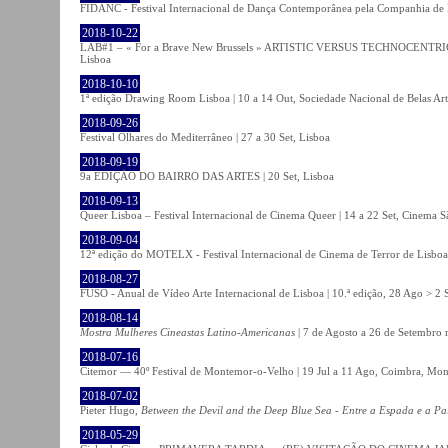
FIDANC - Festival Internacional de Dança Contemporânea pela Companhia de
2018-10-22
LAB#1 – « For a Brave New Brussels » ARTISTIC VERSUS TECHNOCENTRI
Lisboa
2018-10-10
1ª edição Drawing Room Lisboa | 10 a 14 Out, Sociedade Nacional de Belas Art
2018-09-26
Festival Olhares do Mediterrâneo | 27 a 30 Set, Lisboa
2018-09-19
9a EDIÇÃO DO BAIRRO DAS ARTES | 20 Set, Lisboa
2018-09-13
Queer Lisboa – Festival Internacional de Cinema Queer | 14 a 22 Set, Cinema 
2018-09-04
12ª edição do MOTELX - Festival Internacional de Cinema de Terror de Lisboa 
2018-08-27
FUSO - Anual de Vídeo Arte Internacional de Lisboa | 10.ª edição, 28 Ago > 2 
2018-08-14
Mostra Mulheres Cineastas Latino-Americanas
| 7 de Agosto a 26 de Setembro 
2018-07-16
Citemor — 40º Festival de Montemor-o-Velho | 19 Jul a 11 Ago, Coimbra, Mon
2018-07-02
Pieter Hugo,
Between the Devil and the Deep Blue Sea - Entre a Espada e a Pa
2018-05-29