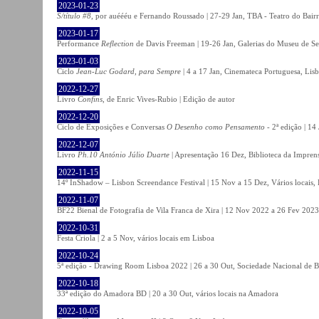
2023-01-23
S/título #8
, por auéééu e Fernando Roussado | 27-29 Jan, TBA - Teatro do Bair
2023-01-17
Performance
Reflection
de Davis Freeman | 19-26 Jan, Galerias do Museu de Ser
2023-01-03
Ciclo
Jean-Luc Godard, para Sempre
| 4 a 17 Jan, Cinemateca Portuguesa, Lis
2022-12-27
Livro
Confins
, de Enric Vives-Rubio | Edição de autor
2022-12-20
Ciclo de Exposições e Conversas
O Desenho como Pensamento
- 2ª edição | 14
2022-12-07
Livro
Ph.10 António Júlio Duarte
| Apresentação 16 Dez, Biblioteca da Impren
2022-11-15
14º InShadow – Lisbon Screendance Festival | 15 Nov a 15 Dez, Vários locais,
2022-11-07
BF22 Bienal de Fotografia de Vila Franca de Xira | 12 Nov 2022 a 26 Fev 2023, 
2022-10-31
Festa Criola | 2 a 5 Nov, vários locais em Lisboa
2022-10-24
5ª edição - Drawing Room Lisboa 2022 | 26 a 30 Out, Sociedade Nacional de Be
2022-10-18
33ª edição do Amadora BD | 20 a 30 Out, vários locais na Amadora
2022-10-05