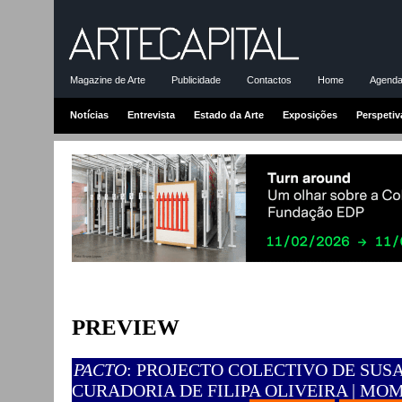
Magazine de Arte
Publicidade
Contactos
Home
Agenda-
Notícias
Entrevista
Estado da Arte
Exposições
Perspetiv
PREVIEW
PACTO
: PROJECTO COLECTIVO DE SUS
CURADORIA DE FILIPA OLIVEIRA | MOM