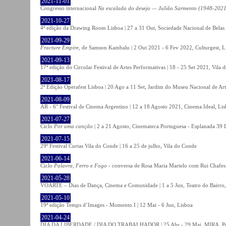
2021-11-01
Congresso internacional
Na escalada do desejo — Julião Sarmento (1948-2021
2021-10-27
4ª edição da Drawing Room Lisboa | 27 a 31 Out, Sociedade Nacional de Belas 
2021-09-29
Fracture Empire
, de Samson Kambalu | 2 Out 2021 - 6 Fev 2022, Culturgest, L
2021-09-13
17ª edição do Circular Festival de Artes Performativas | 18 - 25 Set 2021, Vila
2021-08-17
2ª Edição Operafest Lisboa | 20 Ago a 11 Set, Jardim do Museu Nacional de Art
2021-08-09
AR - 6° Festival de Cinema Argentino | 12 a 18 Agosto 2021, Cinema Ideal, Li
2021-07-27
Ciclo
Por uma canção
| 2 a 21 Agosto, Cinemateca Portuguesa - Esplanada 39 
2021-07-15
29º Festival Curtas Vila do Conde | 16 a 25 de julho, Vila do Conde
2021-06-14
Ciclo
Palavra, Ferro e Fogo
- conversa de Rosa Maria Martelo com Rui Chafes |
2021-05-28
VOARTE – Dias de Dança, Cinema e Comunidade | 1 a 5 Jun, Teatro do Bairro,
2021-05-10
19ª edição Temps d’Images - Momento I | 12 Mai - 6 Jun, Lisboa
2021-04-24
DIA DA LIBERDADE / DIA DO TRABALHADOR | 25 Abr - 29 Mai, MIRA, P