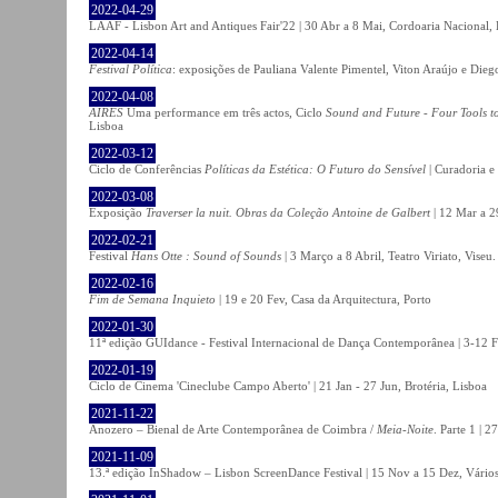
2022-04-29
LAAF - Lisbon Art and Antiques Fair'22 | 30 Abr a 8 Mai, Cordoaria Nacional,
2022-04-14
Festival Política
: exposições de Pauliana Valente Pimentel, Viton Araújo e Die
2022-04-08
AIRES
Uma performance em três actos, Ciclo
Sound and Future - Four Tools t
Lisboa
2022-03-12
Ciclo de Conferências
Políticas da Estética: O Futuro do Sensível
| Curadoria e
2022-03-08
Exposição
Traverser la nuit. Obras da Coleção Antoine de Galbert
| 12 Mar a 2
2022-02-21
Festival
Hans Otte : Sound of Sounds
| 3 Março a 8 Abril, Teatro Viriato, Viseu.
2022-02-16
Fim de Semana Inquieto
| 19 e 20 Fev, Casa da Arquitectura, Porto
2022-01-30
11ª edição GUIdance - Festival Internacional de Dança Contemporânea | 3-12 Fe
2022-01-19
Ciclo de Cinema 'Cineclube Campo Aberto' | 21 Jan - 27 Jun, Brotéria, Lisboa
2021-11-22
Anozero – Bienal de Arte Contemporânea de Coimbra /
Meia-Noite
. Parte 1 | 
2021-11-09
13.ª edição InShadow – Lisbon ScreenDance Festival | 15 Nov a 15 Dez, Vários