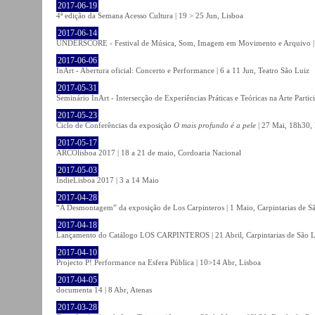
2017-06-19
4ª edição da Semana Acesso Cultura | 19 > 25 Jun, Lisboa
2017-06-14
UNDERSCORE - Festival de Música, Som, Imagem em Movimento e Arquivo | 1
2017-06-06
InArt - Abertura oficial: Concerto e Performance | 6 a 11 Jun, Teatro São Luiz
2017-05-31
Seminário InArt - Intersecção de Experiências Práticas e Teóricas na Arte Part
2017-05-23
Ciclo de Conferências da exposição
O mais profundo é a pele
| 27 Mai, 18h30, 
2017-05-17
ARCOlisboa 2017 | 18 a 21 de maio, Cordoaria Nacional
2017-05-03
IndieLisboa 2017 | 3 a 14 Maio
2017-04-28
“A Desmontagem” da exposição de Los Carpinteros | 1 Maio, Carpintarias de S
2017-04-18
Lançamento do Catálogo LOS CARPINTEROS | 21 Abril, Carpintarias de São 
2017-04-10
Projecto P! Performance na Esfera Pública | 10>14 Abr, Lisboa
2017-04-05
documenta 14 | 8 Abr, Atenas
2017-03-28