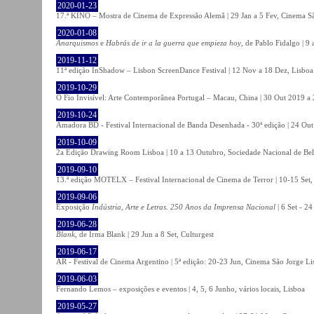
2020-01-23
17.ª KINO – Mostra de Cinema de Expressão Alemã | 29 Jan a 5 Fev, Cinema Sã
2020-01-08
Anarquismos
e
Habrás de ir a la guerra que empieza hoy
, de Pablo Fidalgo | 9 
2019-11-12
11ª edição InShadow – Lisbon ScreenDance Festival | 12 Nov a 18 Dez, Lisboa
2019-10-29
O Fio Invisível: Arte Contemporânea Portugal – Macau, China | 30 Out 2019 
2019-10-24
Amadora BD - Festival Internacional de Banda Desenhada - 30ª edição | 24 Ou
2019-10-09
2a Edição Drawing Room Lisboa | 10 a 13 Outubro, Sociedade Nacional de Bel
2019-09-10
13.ª edição MOTELX – Festival Internacional de Cinema de Terror | 10-15 Set,
2019-09-06
Exposição
Indústria, Arte e Letras. 250 Anos da Imprensa Nacional
| 6 Set - 2
2019-06-28
Blank
, de Irma Blank | 29 Jun a 8 Set, Culturgest
2019-06-17
AR - Festival de Cinema Argentino | 5ª edição: 20-23 Jun, Cinema São Jorge Li
2019-06-03
Fernando Lemos – exposições e eventos | 4, 5, 6 Junho, vários locais, Lisboa
2019-05-27