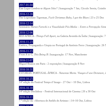
2017-01-04
Este Lugar Lembra-te Algum Sítio?
| Inauguração 7 Jan, Círculo Sereia, Coimb
2016-12-20
The Legendary Tigerman,
Fuck Christmas Baby, I got the Blues
| 23 e 25 Dez
2016-12-14
Seminário
Harun Farocki e a Visualidade Pós-Media – Entre a Percepção Sinté
2016-12-06
RED AFRICA -
Things Fall Apart
, na Galeria Avenida da Índia | Inauguração:
2016-11-23
Estética, Propaganda e Utopia no Portugal de António Ferro | Inauguração: 26 
2016-11-15
From A to C; This Being B
| Inauguração: 17 Nov, Manchester
2016-11-07
Miguel Branco em Paris - 2 exposições | Inauguração 8 Nov
2016-10-31
ESTÓRIAS: PORTUGAL-ÁFRICA -
Natureza Morta. Visages d’une Dictature
, 
2016-10-25
14ª edição do Festival Temps d´Image - 27 Out > 10 Dez, Lisboa
2016-10-18
14ª edição Doclisboa – Festival Internacional de Cinema | 20 a 30 Out
2016-10-11
7.ª edição da «Abertura de Ateliês de Artistas» | 14>16 Out, Lisboa