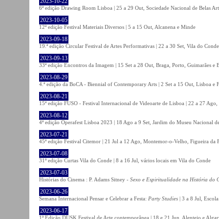
2023-10-22
6ª edição Drawing Room Lisboa | 25 a 29 Out, Sociedade Nacional de Belas Art
2023-10-05
12ª edição Festival Materiais Diversos | 5 a 15 Out, Alcanena e Minde
2023-09-18
19.ª edição Circular Festival de Artes Performativas | 22 a 30 Set, Vila do Conde
2023-09-13
33ª edição Encontros da Imagem | 15 Set a 28 Out, Braga, Porto, Guimarães e 
2023-08-29
4.ª edição da BoCA - Biennial of Contemporary Arts | 2 Set a 15 Out, Lisboa e 
2023-08-21
15ª edição FUSO - Festival Internacional de Videoarte de Lisboa | 22 a 27 Ago, 
2023-08-12
4ª edição Operafest Lisboa 2023 | 18 Ago a 9 Set, Jardim do Museu Nacional de
2023-07-21
45ª edição Festival Citemor | 21 Jul a 12 Ago, Montemor-o-Velho, Figueira da
2023-07-08
31ª edição Curtas Vila do Conde | 8 a 16 Jul, vários locais em Vila do Conde
2023-07-03
Histórias do Cinema : P. Adams Sitney -
Sexo e Espiritualidade na História do
2023-06-26
Semana Internacional Pensar e Celebrar a Festa:
Party Studies
| 3 a 8 Jul, Escol
2023-06-17
1ª Edição DUSK Festival de Arte contemporânea | 18 e 21 Jun, Alentejo e Alga