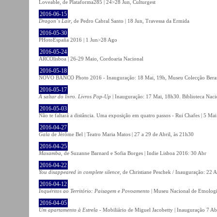
Loveable, de Plataforma285 | 24>28 Jun, Culturgest
2016-06-15
Dragon´s Lair
, de Pedro Cabral Santo | 18 Jun, Travessa da Ermida
2016-05-30
PHotoEspaña 2016 | 1 Jun>28 Ago
2016-05-24
ARCOlisboa | 26-29 Maio, Cordoaria Nacional
2016-05-18
NOVO BANCO Photo 2016 - Inauguração: 18 Mai, 19h, Museu Colecção Bera
2016-05-17
A saltar do livro. Livros Pop-Up
| Inauguração: 17 Mai, 18h30. Biblioteca Naci
2016-05-03
Não te faltará a distância. Uma exposição em quatro passos - Rui Chafes | 5 Mai 
2016-04-27
Gala
de Jérôme Bel | Teatro Maria Matos | 27 a 29 de Abril, às 21h30
2016-04-25
Maxamba
, de Suzanne Barnard e Sofia Borges | Indie Lisboa 2016: 30 Abr
2016-04-22
You disappeared in complete silence
, de Christiane Peschek / Inauguração: 22 
2016-04-12
Inquéritos ao Território: Paisagem e Povoamento
| Museu Nacional de Etnolog
2016-04-05
Um apartamento à Estrela
- Mobiliário de Miguel Jacobetty | Inauguração 7 Abr