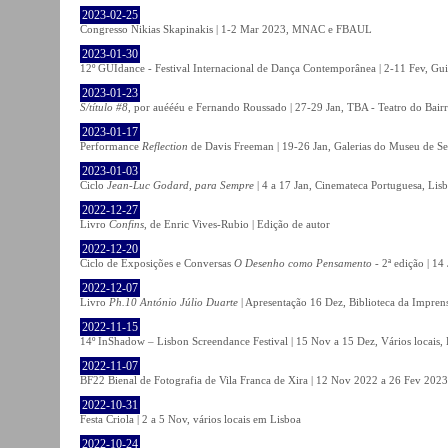
2023-02-25
Congresso Nikias Skapinakis | 1-2 Mar 2023, MNAC e FBAUL
2023-01-30
12º GUIdance - Festival Internacional de Dança Contemporânea | 2-11 Fev, Gu
2023-01-23
S/título #8
, por auéééu e Fernando Roussado | 27-29 Jan, TBA - Teatro do Bair
2023-01-17
Performance
Reflection
de Davis Freeman | 19-26 Jan, Galerias do Museu de Ser
2023-01-03
Ciclo
Jean-Luc Godard, para Sempre
| 4 a 17 Jan, Cinemateca Portuguesa, Lis
2022-12-27
Livro
Confins
, de Enric Vives-Rubio | Edição de autor
2022-12-20
Ciclo de Exposições e Conversas
O Desenho como Pensamento
- 2ª edição | 14
2022-12-07
Livro
Ph.10 António Júlio Duarte
| Apresentação 16 Dez, Biblioteca da Impren
2022-11-15
14º InShadow – Lisbon Screendance Festival | 15 Nov a 15 Dez, Vários locais,
2022-11-07
BF22 Bienal de Fotografia de Vila Franca de Xira | 12 Nov 2022 a 26 Fev 2023, 
2022-10-31
Festa Criola | 2 a 5 Nov, vários locais em Lisboa
2022-10-24