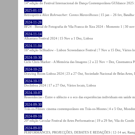
14ª edição do Festival Internacional de Dança Contemporânea GUIdance 2025 |
2025-01-15
Retrospetiva
Alice Rohrwacher: Contos Maravilhosos
| 15 jan – 26 fev, Batalh
2024-11-28
BF24 - Bienal de Fotografia de Vila Franca de Xira 2024 - Momento 1 | 30 nov 
2024-11-14
Alkantara Festival 2024 | 15 Nov a 1 Dez, Lisboa
2024-11-04
16ª edição InShadow - Lisbon Screendance Festival | 7 Nov a 15 Dez, Vários lo
2024-10-30
Ciclo Chris Marker - A Memória das Imagens | 2 a 22 Nov + Dez, Cinemateca P
2024-10-22
Drawing Room Lisboa 2024 | 23 a 27 Out, Sociedade Nacional de Belas Artes, 
2024-10-15
Doclisboa 2024 | 17 a 27 Out, Vários locais, Lisboa
2024-10-07
Ressonâncias - Entre o silêncio e o eco das experiências individuais em saúde 
2024-09-30
Trás-os-Filmes: cinema contemporâneo em Trás-os-Montes | 4 e 5 Out, Mondi
2024-09-16
20ª edição Circular Festival de Artes Performativas | 19 a 29 Set, Vila do Conde
2024-09-03
PERFORMANCES, PROJECÇÕES, DEBATES E REDAÇÕES | 12-14 set, Rampa