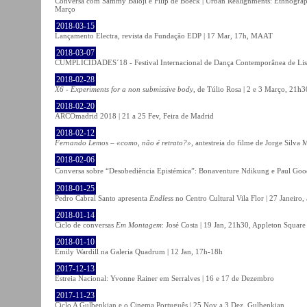
Conversa com Sammy Baloji e Filip de Boeck | Urban Realignments: Ethnographi
Março
2018-03-15
Lançamento Electra, revista da Fundação EDP | 17 Mar, 17h, MAAT
2018-03-07
CUMPLICIDADES´18 - Festival Internacional de Dança Contemporânea de Lisb
2018-02-28
X6 - Experiments for a non submissive body
, de Túlio Rosa | 2 e 3 Março, 21h3
2018-02-20
ARCOmadrid 2018 | 21 a 25 Fev, Feira de Madrid
2018-02-12
Fernando Lemos – «como, não é retrato?»
, antestreia do filme de Jorge Silv
2018-02-06
Conversa sobre “Desobediência Epistémica”: Bonaventure Ndikung e Paul G
2018-01-25
Pedro Cabral Santo apresenta
Endless
no Centro Cultural Vila Flor | 27 Janeiro,
2018-01-14
Ciclo de conversas
Em Montagem
: José Costa | 19 Jan, 21h30, Appleton Square
2018-01-10
Emily Wardill na Galeria Quadrum | 12 Jan, 17h-18h
2017-12-13
Estreia Nacional: Yvonne Rainer em Serralves | 16 e 17 de Dezembro
2017-11-23
Ciclo A Gulbenkian e o Cinema Português | 25 Nov a 3 Dez, Gulbenkian