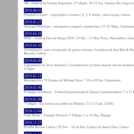
AR - Festival de Cinema Argentino | 5ª edição: 20-23 Jun, Cinema São Jorge Li
2019-06-03
Fernando Lemos – exposições e eventos | 4, 5, 6 Junho, vários locais, Lisboa
2019-05-27
Artavazd Pelechian - retrospetiva integral e masterclass | 27-31 Maio, Cinemat
2019-04-19
DDD – Festival Dias da Dança 2019 | 24 Abr - 12 Mai, Porto, Matosinhos, Gaia
2019-04-10
Constelações: uma coreografia de gestos mínimos
, Curadoria de Ana Rito & Hu
Berardo, Lisboa
2019-03-09
Lançamento do livro
Atlantica: Contemporary art from Angola and its diaspor
d’Água
2019-02-12
Retrospectiva "O Cinema de Michael Snow" | 16 a 28 Fev, Cinemateca
2019-02-06
9ª edição GUIdance – Festival Internacional de Dança Contemporânea | 7 a 17
2019-01-08
7ª edição - Encontros para Além da História | 12 e 13 Jan, CIAJG
2018-12-04
Field Works
- Triangle Network 7ª Edição | 2 a 16 Dez, Hangar
2018-11-27
Parallel Review Lisboa | 28 Nov - 16 de Dez, Campo de Santa Clara, Lisboa