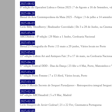
2025-08-02
6ª edição do Operafest Lisboa e Oeiras 2025 | 7 de Agosto a 16 de Setembro, vá
2025-06-26
Bienal de Arte Contemporânea da Maia 2025 - Fulgor | 3 de julho a 14 setemb
2025-06-03
Ciclo Billy Woodberry | Realizador Convidado | De 3 a 28 de Junho, na Cinema
2025-05-29
ARCOlisboa - 8ª edição | 29 Maio a 1 Junho, Cordoaria Nacional
2025-05-14
Bienal'25 Fotografia do Porto | 15 maio a 29 junho, Vários locais no Porto
2025-05-02
22ª edição Lisbon Art and Antiques Fair | 9 a 17 de maio, na Cordoaria Naciona
2025-04-23
9.ª edição Festival DDD - Dias da Dança | 23 Abr a 4 Mai, Porto, Matosinhos e
2025-03-27
8.ª edição Porto Femme | 7 a 13 Abril, Vários locais, Porto
2025-03-10
Ciclo
O Mundo Secreto de Serguei Paradjanov
- Retrospectiva integral Sergu
2025-02-26
44ª edição ARCOmadrid | 5 a 9 Mar, Madrid
2025-02-20
Ciclo
Imagens de Javier Codesal
| 21 e 22 Fev, Cinemateca Portuguesa
2025-02-05