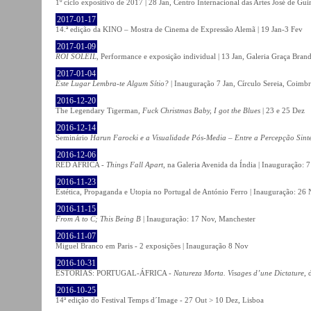
1º ciclo expositivo de 2017 | 28 Jan, Centro Internacional das Artes José de Gu
2017-01-17
14.ª edição da KINO – Mostra de Cinema de Expressão Alemã | 19 Jan-3 Fev
2017-01-09
ROI SOLEIL
, Performance e exposição individual | 13 Jan, Galeria Graça Bran
2017-01-04
Este Lugar Lembra-te Algum Sítio?
| Inauguração 7 Jan, Círculo Sereia, Coimb
2016-12-20
The Legendary Tigerman,
Fuck Christmas Baby, I got the Blues
| 23 e 25 Dez
2016-12-14
Seminário
Harun Farocki e a Visualidade Pós-Media – Entre a Percepção Sinté
2016-12-06
RED AFRICA -
Things Fall Apart
, na Galeria Avenida da Índia | Inauguração:
2016-11-23
Estética, Propaganda e Utopia no Portugal de António Ferro | Inauguração: 26 
2016-11-15
From A to C; This Being B
| Inauguração: 17 Nov, Manchester
2016-11-07
Miguel Branco em Paris - 2 exposições | Inauguração 8 Nov
2016-10-31
ESTÓRIAS: PORTUGAL-ÁFRICA -
Natureza Morta. Visages d’une Dictature
, 
2016-10-25
14ª edição do Festival Temps d´Image - 27 Out > 10 Dez, Lisboa