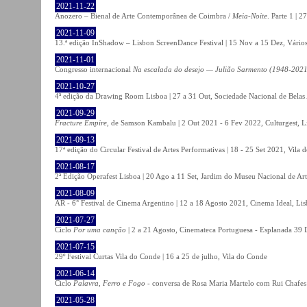
2021-11-22
Anozero – Bienal de Arte Contemporânea de Coimbra /
Meia-Noite
. Parte 1 | 
2021-11-09
13.ª edição InShadow – Lisbon ScreenDance Festival | 15 Nov a 15 Dez, Vários
2021-11-01
Congresso internacional
Na escalada do desejo — Julião Sarmento (1948-2021
2021-10-27
4ª edição da Drawing Room Lisboa | 27 a 31 Out, Sociedade Nacional de Belas 
2021-09-29
Fracture Empire
, de Samson Kambalu | 2 Out 2021 - 6 Fev 2022, Culturgest, L
2021-09-13
17ª edição do Circular Festival de Artes Performativas | 18 - 25 Set 2021, Vila
2021-08-17
2ª Edição Operafest Lisboa | 20 Ago a 11 Set, Jardim do Museu Nacional de Art
2021-08-09
AR - 6° Festival de Cinema Argentino | 12 a 18 Agosto 2021, Cinema Ideal, Li
2021-07-27
Ciclo
Por uma canção
| 2 a 21 Agosto, Cinemateca Portuguesa - Esplanada 39 
2021-07-15
29º Festival Curtas Vila do Conde | 16 a 25 de julho, Vila do Conde
2021-06-14
Ciclo
Palavra, Ferro e Fogo
- conversa de Rosa Maria Martelo com Rui Chafes |
2021-05-28