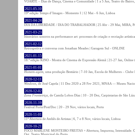
VOARTE – Dias de Dança, Cinema e Comunidade | 1 a 5 Jun, Teatro do Bairro,
2021-05-10
19ª edição Temps d’Images - Momento I | 12 Mai - 6 Jun, Lisboa
2021-04-24
DIA DA LIBERDADE / DIA DO TRABALHADOR | 25 Abr - 29 Mai, MIRA, P
2021-03-23
Itinerários sonoros na performance art: processos de criação e recriação artíst
2021-02-12
Retrospetiva e conversa com Jonathan Meades | Garagem Sul - ONLINE
2021-01-15
18.ª edição KINO - Mostra de Cinema de Expressão Alemã | 21-27 Jan, Online (
2021-01-01
Homem-agem
, uma produção Bestiário | 7-10 Jan, Escola de Mulheres – Clube 
2020-12-11
Windows
, de José Capela | 11 Dez 2020 a 28 Fev 2021, MNAA — Museu Nacion
2020-12-02
Zona Fronteiriça
, de Camila Lobos Díaz | 10 - 20 Dez, Carpintarias de São Láz
2020-11-19
Festival Porto/Post/Doc | 20 - 29 Nov, vários locais, Porto
2020-11-01
11ª Abertura de Ateliês de Artistas | 6, 7 e 8 Nov, vários locais, Lisboa
2020-10-21
FOCO MARLENE MONTEIRO FREITAS + Abertura, Impureza, Intensidade. Olhare
Out, Teatro Municipal do Porto