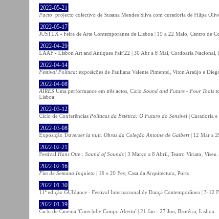
2022-05-21
Pacto
: projecto colectivo de Susana Mendes Silva com curadoria de Filipa Oli
2022-05-17
JUSTLX - Feira de Arte Contemporânea de Lisboa | 19 a 22 Maio, Centro de C
2022-04-29
LAAF - Lisbon Art and Antiques Fair'22 | 30 Abr a 8 Mai, Cordoaria Nacional,
2022-04-14
Festival Política
: exposições de Pauliana Valente Pimentel, Viton Araújo e Die
2022-04-08
AIRES
Uma performance em três actos, Ciclo
Sound and Future - Four Tools t
Lisboa
2022-03-12
Ciclo de Conferências
Políticas da Estética: O Futuro do Sensível
| Curadoria e
2022-03-08
Exposição
Traverser la nuit. Obras da Coleção Antoine de Galbert
| 12 Mar a 2
2022-02-21
Festival
Hans Otte : Sound of Sounds
| 3 Março a 8 Abril, Teatro Viriato, Viseu.
2022-02-16
Fim de Semana Inquieto
| 19 e 20 Fev, Casa da Arquitectura, Porto
2022-01-30
11ª edição GUIdance - Festival Internacional de Dança Contemporânea | 3-12 Fe
2022-01-19
Ciclo de Cinema 'Cineclube Campo Aberto' | 21 Jan - 27 Jun, Brotéria, Lisboa