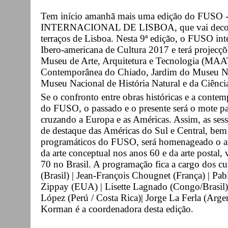
Tem início amanhã mais uma edição do FU
INTERNACIONAL DE LISBOA, que vai decorrer 
terraços de Lisboa. Nesta 9ª edição, o FUSO in
Ibero-americana de Cultura 2017 e terá projecç
Museu de Arte, Arquitetura e Tecnologia (MAA
Contemporânea do Chiado, Jardim do Museu Nac
Museu Nacional de História Natural e da Ciênc
Se o confronto entre obras históricas e a contem
do FUSO, o passado e o presente será o mote pa
cruzando a Europa e as Américas. Assim, as sess
de destaque das Américas do Sul e Central, be
programáticos do FUSO, será homenageado o arti
da arte conceptual nos anos 60 e da arte postal, v
70 no Brasil. A programação fica a cargo dos c
(Brasil) | Jean-François Chougnet (França) | Pab
Zippay (EUA) | Lisette Lagnado (Congo/Brasil) 
López (Perú / Costa Rica)| Jorge La Ferla (Argent
Korman é a coordenadora desta edição.