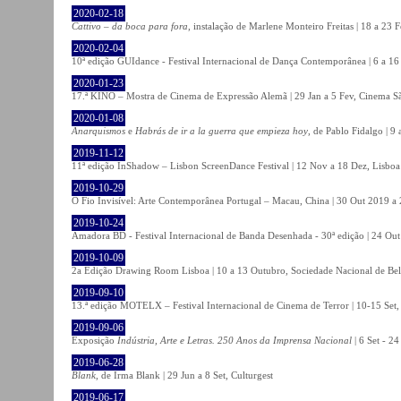
2020-02-18
Cattivo – da boca para fora
, instalação de Marlene Monteiro Freitas | 18 a 23 
2020-02-04
10ª edição GUIdance - Festival Internacional de Dança Contemporânea | 6 a 16
2020-01-23
17.ª KINO – Mostra de Cinema de Expressão Alemã | 29 Jan a 5 Fev, Cinema Sã
2020-01-08
Anarquismos
e
Habrás de ir a la guerra que empieza hoy
, de Pablo Fidalgo | 9 
2019-11-12
11ª edição InShadow – Lisbon ScreenDance Festival | 12 Nov a 18 Dez, Lisboa
2019-10-29
O Fio Invisível: Arte Contemporânea Portugal – Macau, China | 30 Out 2019 
2019-10-24
Amadora BD - Festival Internacional de Banda Desenhada - 30ª edição | 24 Ou
2019-10-09
2a Edição Drawing Room Lisboa | 10 a 13 Outubro, Sociedade Nacional de Bel
2019-09-10
13.ª edição MOTELX – Festival Internacional de Cinema de Terror | 10-15 Set,
2019-09-06
Exposição
Indústria, Arte e Letras. 250 Anos da Imprensa Nacional
| 6 Set - 2
2019-06-28
Blank
, de Irma Blank | 29 Jun a 8 Set, Culturgest
2019-06-17