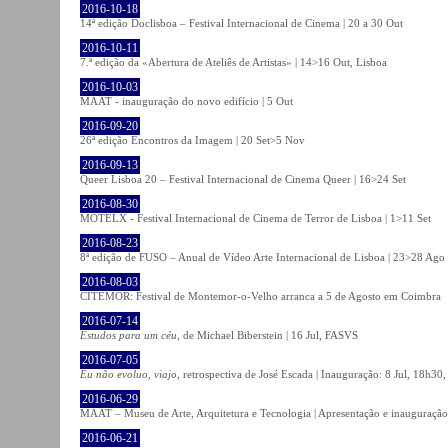
2016-10-18
14ª edição Doclisboa – Festival Internacional de Cinema | 20 a 30 Out
2016-10-11
7.ª edição da «Abertura de Ateliês de Artistas» | 14>16 Out, Lisboa
2016-10-03
MAAT - inauguração do novo edifício | 5 Out
2016-09-20
26ª edição Encontros da Imagem | 20 Set>5 Nov
2016-09-13
Queer Lisboa 20 – Festival Internacional de Cinema Queer | 16>24 Set
2016-08-30
MOTELX - Festival Internacional de Cinema de Terror de Lisboa | 1>11 Set
2016-08-23
8ª edição de FUSO – Anual de Vídeo Arte Internacional de Lisboa | 23>28 Ago
2016-08-03
CITEMOR: Festival de Montemor-o-Velho arranca a 5 de Agosto em Coimbra
2016-07-14
Estudos para um céu
, de Michael Biberstein | 16 Jul, FASVS
2016-07-05
Eu não evoluo, viajo
, retrospectiva de José Escada | Inauguração: 8 Jul, 18h3
2016-06-29
MAAT – Museu de Arte, Arquitetura e Tecnologia | Apresentação e inauguração
2016-06-21