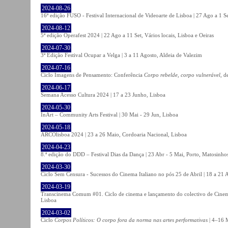
2024-08-26
16ª edição FUSO - Festival Internacional de Videoarte de Lisboa | 27 Ago a 1 Se
2024-08-12
5ª edição Operafest 2024 | 22 Ago a 11 Set, Vários locais, Lisboa e Oeiras
2024-07-30
3ª Edição Festival Ocupar a Velga | 3 a 11 Agosto, Aldeia de Valezim
2024-07-16
Ciclo Imagens de Pensamento: Conferência
Corpo rebelde, corpo vulnerável
, d
2024-06-17
Semana Acesso Cultura 2024 | 17 a 23 Junho, Lisboa
2024-05-30
InArt – Community Arts Festival | 30 Mai - 29 Jun, Lisboa
2024-05-18
ARCOlisboa 2024 | 23 a 26 Maio, Cordoaria Nacional, Lisboa
2024-04-23
8.ª edição do DDD – Festival Dias da Dança | 23 Abr - 5 Mai, Porto, Matosinho
2024-03-30
Ciclo Sem Censura - Sucessos do Cinema Italiano no pós 25 de Abril | 18 a 21
2024-03-19
Transcinema Comum #01. Ciclo de cinema e lançamento do colectivo de Cine
Lisboa
2024-03-02
Ciclo
Corpos Políticos: O corpo fora da norma nas artes performativas
| 4–16 M