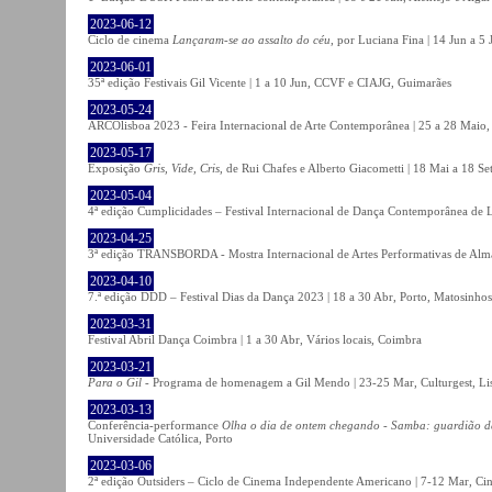
2023-06-12
Ciclo de cinema
Lançaram-se ao assalto do céu
, por Luciana Fina | 14 Jun a 5
2023-06-01
35ª edição Festivais Gil Vicente | 1 a 10 Jun, CCVF e CIAJG, Guimarães
2023-05-24
ARCOlisboa 2023 - Feira Internacional de Arte Contemporânea | 25 a 28 Maio,
2023-05-17
Exposição
Gris, Vide, Cris
, de Rui Chafes e Alberto Giacometti | 18 Mai a 18 S
2023-05-04
4ª edição Cumplicidades – Festival Internacional de Dança Contemporânea de L
2023-04-25
3ª edição TRANSBORDA - Mostra Internacional de Artes Performativas de Alma
2023-04-10
7.ª edição DDD – Festival Dias da Dança 2023 | 18 a 30 Abr, Porto, Matosinhos
2023-03-31
Festival Abril Dança Coimbra | 1 a 30 Abr, Vários locais, Coimbra
2023-03-21
Para o Gil
- Programa de homenagem a Gil Mendo | 23-25 Mar, Culturgest, Li
2023-03-13
Conferência-performance
Olha o dia de ontem chegando - Samba: guardião 
Universidade Católica, Porto
2023-03-06
2ª edição Outsiders – Ciclo de Cinema Independente Americano | 7-12 Mar, C