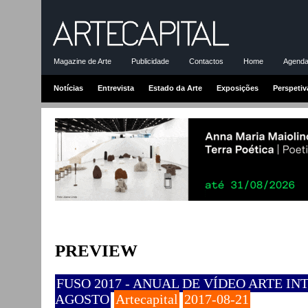
Magazine de Arte
Publicidade
Contactos
Home
Agenda-
Notícias
Entrevista
Estado da Arte
Exposições
Perspetiv
PREVIEW
FUSO 2017 - ANUAL DE VÍDEO ARTE IN
AGOSTO
Artecapital
2017-08-21