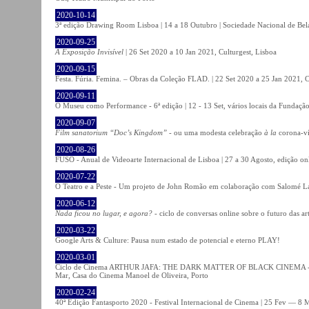
2020-10-14
3ª edição Drawing Room Lisboa | 14 a 18 Outubro | Sociedade Nacional de Bela
2020-09-25
A Exposição Invisível
| 26 Set 2020 a 10 Jan 2021, Culturgest, Lisboa
2020-09-15
Festa. Fúria. Femina. – Obras da Coleção FLAD. | 22 Set 2020 a 25 Jan 2021, C
2020-09-11
O Museu como Performance - 6ª edição | 12 - 13 Set, vários locais da Fundação
2020-09-07
Film sanatorium “Doc’s Kingdom”
- ou uma modesta celebração
à la
corona-ví
2020-08-26
FUSO - Anual de Videoarte Internacional de Lisboa | 27 a 30 Agosto, edição on
2020-07-22
O Teatro e a Peste - Um projeto de John Romão em colaboração com Salomé La
2020-06-12
Nada ficou no lugar, e agora?
- ciclo de conversas online sobre o futuro das ar
2020-03-22
Google Arts & Culture: Pausa num estado de potencial e eterno PLAY!
2020-03-01
Ciclo de Cinema ARTHUR JAFA: THE DARK MATTER OF BLACK CINEMA - 
Mar, Casa do Cinema Manoel de Oliveira, Porto
2020-02-24
40ª Edição Fantasporto 2020 - Festival Internacional de Cinema | 25 Fev — 8 M