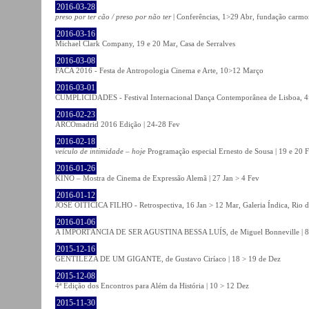
2016-03-28
preso por ter cão / preso por não ter
| Conferências, 1>29 Abr, fundação carmo
2016-03-16
Michael Clark Company, 19 e 20 Mar, Casa de Serralves
2016-03-08
FACA 2016 - Festa de Antropologia Cinema e Arte, 10>12 Março
2016-03-01
CUMPLICIDADES - Festival Internacional Dança Contemporânea de Lisboa, 
2016-02-23
ARCOmadrid 2016 Edição | 24-28 Fev
2016-02-18
veículo de intimidade – hoje
Programação especial Ernesto de Sousa | 19 e 20 
2016-01-26
KINO – Mostra de Cinema de Expressão Alemã | 27 Jan > 4 Fev
2016-01-12
JOSÉ OITICICA FILHO - Retrospectiva, 16 Jan > 12 Mar, Galeria Índica, Rio d
2016-01-06
A IMPORTÂNCIA DE SER AGUSTINA BESSA LUÍS, de Miguel Bonneville | 8>1
2015-12-16
GENTILEZA DE UM GIGANTE, de Gustavo Ciríaco | 18 > 19 de Dez
2015-12-08
4ª Edição dos Encontros para Além da História | 10 > 12 Dez
2015-11-30