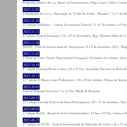
Programa público
Art is a Matter of Consciousness
: Filipa César e Céline Cond
2025-12-01
Lançamento de Livro + Reposição de “O Rei No Exílio - Remake” | 3 a 7 de D
2025-11-18
17ª edição InShadow – Lisbon Screendance Festival | 11 de Novembro a 19 de
2025-11-11
4.ª edição Festival Futurama | 14 e 29 de Novembro, Beja, Mértola (Mina de S
2025-11-06
MOON - Festival Internacional de Videopoesia | 8 e 9 de novembro 2025, Temp
2025-11-02
1ª Parte do Ciclo
Cinema Experimental Português: O Cinema dos Artistas, Anos
2025-10-19
8.ª edição Drawing Room Lisboa | 23 a 26 Out, Sociedade Nacional de Belas Ar
2025-10-13
11.ª edição
O Museu como Performance
| 18 e 19 de outubro, Museu de Serral
2025-10-03
Festival Materiais Diversos | 3 a 12 Out, Minde & Alcanena
2025-09-19
21.ª edição Circular Festival de Artes Performativas | 20—27 de setembro, Vila
2025-09-03
5.ª edição BoCA – Bienal de Artes Contemporânea | 10 Set a 26 Out, Lisboa e 
2025-08-23
17ª edição do FUSO - Festival Internacional de Videoarte de Lisboa | 26 a 31 d