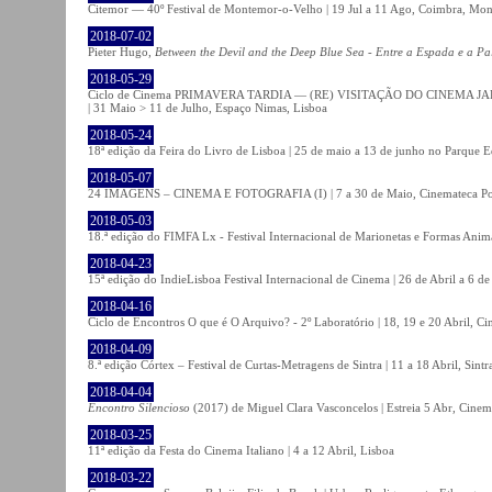
Citemor — 40º Festival de Montemor-o-Velho | 19 Jul a 11 Ago, Coimbra, Mon
2018-07-02
Pieter Hugo,
Between the Devil and the Deep Blue Sea - Entre a Espada e a Pa
2018-05-29
Ciclo de Cinema PRIMAVERA TARDIA — (RE) VISITAÇÃO DO CINEMA JAPONÊS
| 31 Maio > 11 de Julho, Espaço Nimas, Lisboa
2018-05-24
18ª edição da Feira do Livro de Lisboa | 25 de maio a 13 de junho no Parque 
2018-05-07
24 IMAGENS – CINEMA E FOTOGRAFIA (I) | 7 a 30 de Maio, Cinemateca Po
2018-05-03
18.ª edição do FIMFA Lx - Festival Internacional de Marionetas e Formas Anim
2018-04-23
15ª edição do IndieLisboa Festival Internacional de Cinema | 26 de Abril a 6 d
2018-04-16
Ciclo de Encontros O que é O Arquivo? - 2º Laboratório | 18, 19 e 20 Abril, C
2018-04-09
8.ª edição Córtex – Festival de Curtas-Metragens de Sintra | 11 a 18 Abril, Sintr
2018-04-04
Encontro Silencioso
(2017) de Miguel Clara Vasconcelos | Estreia 5 Abr, Cinem
2018-03-25
11ª edição da Festa do Cinema Italiano | 4 a 12 Abril, Lisboa
2018-03-22