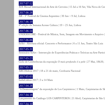
2017-07-12
XIX Bienal Internacional de Arte de Cerveira | 15 Jul a 16 Set, Vila Nova de Ce
2017-06-28
AR - 3° Festival de Cinema Argentino | 30 Jun > 9 Jul, Lisboa
2017-06-19
4ª edição da Semana Acesso Cultura | 19 > 25 Jun, Lisboa
2017-06-14
UNDERSCORE - Festival de Música, Som, Imagem em Movimento e Arquivo | 1
2017-06-06
InArt - Abertura oficial: Concerto e Performance | 6 a 11 Jun, Teatro São Luiz
2017-05-31
Seminário InArt - Intersecção de Experiências Práticas e Teóricas na Arte Part
2017-05-23
Ciclo de Conferências da exposição
O mais profundo é a pele
| 27 Mai, 18h30, 
2017-05-17
ARCOlisboa 2017 | 18 a 21 de maio, Cordoaria Nacional
2017-05-03
IndieLisboa 2017 | 3 a 14 Maio
2017-04-28
“A Desmontagem” da exposição de Los Carpinteros | 1 Maio, Carpintarias de S
2017-04-18
Lançamento do Catálogo LOS CARPINTEROS | 21 Abril, Carpintarias de São 
2017-04-10