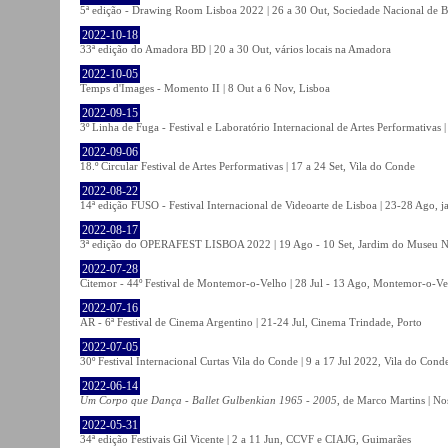
5ª edição - Drawing Room Lisboa 2022 | 26 a 30 Out, Sociedade Nacional de Be
2022-10-18
33ª edição do Amadora BD | 20 a 30 Out, vários locais na Amadora
2022-10-05
Temps d'Images - Momento II | 8 Out a 6 Nov, Lisboa
2022-09-15
3º Linha de Fuga - Festival e Laboratório Internacional de Artes Performativas 
2022-09-06
18.º Circular Festival de Artes Performativas | 17 a 24 Set, Vila do Conde
2022-08-22
14ª edição FUSO - Festival Internacional de Videoarte de Lisboa | 23-28 Ago, j
2022-08-17
3ª edição do OPERAFEST LISBOA 2022 | 19 Ago - 10 Set, Jardim do Museu Na
2022-07-28
Citemor - 44º Festival de Montemor-o-Velho | 28 Jul - 13 Ago, Montemor-o-Ve
2022-07-16
AR - 6ª Festival de Cinema Argentino | 21-24 Jul, Cinema Trindade, Porto
2022-07-05
30º Festival Internacional Curtas Vila do Conde | 9 a 17 Jul 2022, Vila do Cond
2022-06-14
Um Corpo que Dança - Ballet Gulbenkian 1965 - 2005
, de Marco Martins | No
2022-05-31
34ª edição Festivais Gil Vicente | 2 a 11 Jun, CCVF e CIAJG, Guimarães