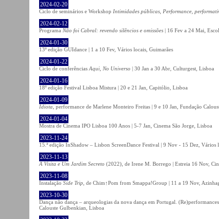
2024-02-20
Ciclo de seminários e Workshop
Intimidades públicas, Performance, performati
2024-02-12
Programa
Não foi Cabral: revendo silêncios e omissões
| 16 Fev a 24 Mai, Escol
2024-01-30
13ª edição GUIdance | 1 a 10 Fev, Vários locais, Guimarães
2024-01-22
Ciclo de conferências
Aqui, No Universo
| 30 Jan a 30 Abr, Culturgest, Lisboa
2024-01-16
18º edição Festival Lisboa Mistura | 20 e 21 Jan, Capitólio, Lisboa
2024-01-09
Idiota
, performance de Marlene Monteiro Freitas | 9 e 10 Jan, Fundação Calou
2024-01-04
Mostra de Cinema IPO Lisboa 100 Anos | 5-7 Jan, Cinema São Jorge, Lisboa
2023-11-24
15.ª edição InShadow – Lisbon ScreenDance Festival | 9 Nov - 15 Dez, Vários l
2023-11-13
A Visita e Um Jardim Secreto
(2022), de Irene M. Borrego | Estreia 16 Nov, Ci
2023-11-08
Instalação
Side Trip
, de Chim↑Pom from Smappa!Group | 11 a 19 Nov, Azinhaga
2023-10-30
Dança não dança – arqueologias da nova dança em Portugal. (Re)performances,
Calouste Gulbenkian, Lisboa