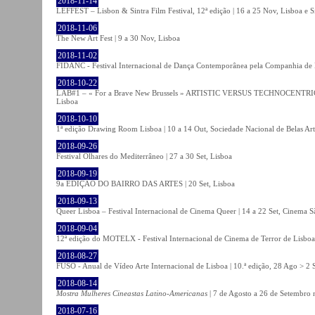
2018-11-14
LEFFEST – Lisbon & Sintra Film Festival, 12ª edição | 16 a 25 Nov, Lisboa e S
2018-11-06
The New Art Fest | 9 a 30 Nov, Lisboa
2018-11-02
FIDANC - Festival Internacional de Dança Contemporânea pela Companhia de
2018-10-22
LAB#1 – « For a Brave New Brussels » ARTISTIC VERSUS TECHNOCENTRI
Lisboa
2018-10-10
1ª edição Drawing Room Lisboa | 10 a 14 Out, Sociedade Nacional de Belas Art
2018-09-26
Festival Olhares do Mediterrâneo | 27 a 30 Set, Lisboa
2018-09-19
9a EDIÇÃO DO BAIRRO DAS ARTES | 20 Set, Lisboa
2018-09-13
Queer Lisboa – Festival Internacional de Cinema Queer | 14 a 22 Set, Cinema 
2018-09-04
12ª edição do MOTELX - Festival Internacional de Cinema de Terror de Lisboa 
2018-08-27
FUSO - Anual de Vídeo Arte Internacional de Lisboa | 10.ª edição, 28 Ago > 2 
2018-08-14
Mostra Mulheres Cineastas Latino-Americanas
| 7 de Agosto a 26 de Setembro 
2018-07-16