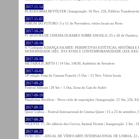
2017-11-14
PLATAFORMA REVÓLVER | Inauguração: 16 Nov, 22h, Edifício Transboavista
2017-11-02
FÓRUM DO FUTURO | 5 a 11 de Novembro, vários locais no Porto
2017-10-24
IV MOSTRA DE CINEMA OLHARES SOBRE ANGOLA | 25 e 26 de Outubro
2017-10-16
4.º Colóquio A DANÇA NA ARTE: PERSPETIVAS ESTÉTICAS, HISTÓRIA
MODERNIDADE (SÉC. XVI-XVIII) E CONTEMPORANEIDADE (XIX-XXI) | 21 O
2017-10-10
METABOLIC RIFTS I | 14 Out, 14h30, Auditório de Serralves
2017-10-02
18ª edição Festa do Cinema Francês | 5 Out > 12 Nov, Vários locais
2017-09-25
Festival Silêncio | 28 Set > 1 Out, Zona do Cais do Sodré
2017-09-19
Plataforma Revólver - Novo ciclo de exposições | Inauguração: 21 Set, 22h, Edi
2017-09-11
Queer Lisboa – Festival Internacional de Cinema Queer | 15 a 23 de setembro,
2017-08-29
VICENTE´17, Do silêncio dos Corvos, Animal Vicente | Inauguração: 2 Set - 
2017-08-21
FUSO 2017 - ANUAL DE VÍDEO ARTE INTERNACIONAL DE LISBOA, 22 a 