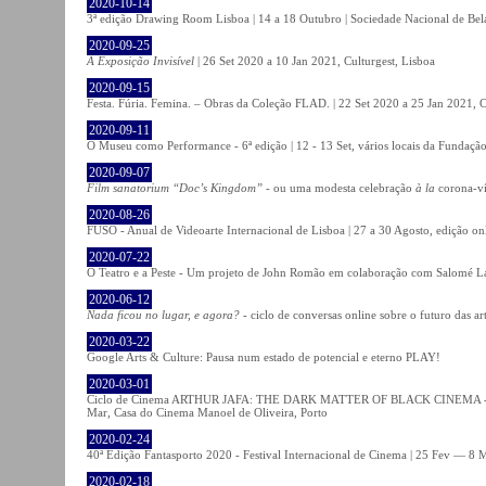
2020-10-14
3ª edição Drawing Room Lisboa | 14 a 18 Outubro | Sociedade Nacional de Bela
2020-09-25
A Exposição Invisível
| 26 Set 2020 a 10 Jan 2021, Culturgest, Lisboa
2020-09-15
Festa. Fúria. Femina. – Obras da Coleção FLAD. | 22 Set 2020 a 25 Jan 2021, C
2020-09-11
O Museu como Performance - 6ª edição | 12 - 13 Set, vários locais da Fundação
2020-09-07
Film sanatorium “Doc’s Kingdom”
- ou uma modesta celebração
à la
corona-ví
2020-08-26
FUSO - Anual de Videoarte Internacional de Lisboa | 27 a 30 Agosto, edição on
2020-07-22
O Teatro e a Peste - Um projeto de John Romão em colaboração com Salomé La
2020-06-12
Nada ficou no lugar, e agora?
- ciclo de conversas online sobre o futuro das ar
2020-03-22
Google Arts & Culture: Pausa num estado de potencial e eterno PLAY!
2020-03-01
Ciclo de Cinema ARTHUR JAFA: THE DARK MATTER OF BLACK CINEMA - 
Mar, Casa do Cinema Manoel de Oliveira, Porto
2020-02-24
40ª Edição Fantasporto 2020 - Festival Internacional de Cinema | 25 Fev — 8 M
2020-02-18