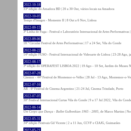
2022-10-18
33ª edição do Amadora BD | 20 a 30 Out, vários locais na Amadora
2022-10-05
Temps d'Images - Momento II | 8 Out a 6 Nov, Lisboa
2022-09-15
3º Linha de Fuga - Festival e Laboratório Internacional de Artes Performativas 
2022-09-06
18.º Circular Festival de Artes Performativas | 17 a 24 Set, Vila do Conde
2022-08-22
14ª edição FUSO - Festival Internacional de Videoarte de Lisboa | 23-28 Ago, j
2022-08-17
3ª edição do OPERAFEST LISBOA 2022 | 19 Ago - 10 Set, Jardim do Museu Na
2022-07-28
Citemor - 44º Festival de Montemor-o-Velho | 28 Jul - 13 Ago, Montemor-o-Ve
2022-07-16
AR - 6ª Festival de Cinema Argentino | 21-24 Jul, Cinema Trindade, Porto
2022-07-05
30º Festival Internacional Curtas Vila do Conde | 9 a 17 Jul 2022, Vila do Cond
2022-06-14
Um Corpo que Dança - Ballet Gulbenkian 1965 - 2005
, de Marco Martins | No
2022-05-31
34ª edição Festivais Gil Vicente | 2 a 11 Jun, CCVF e CIAJG, Guimarães
2022-05-21