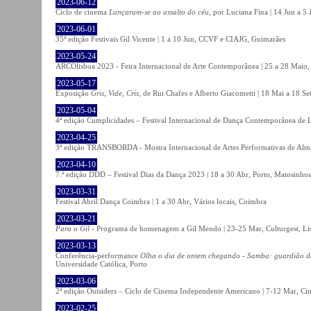
2023-06-12
Ciclo de cinema
Lançaram-se ao assalto do céu
, por Luciana Fina | 14 Jun a 5
2023-06-01
35ª edição Festivais Gil Vicente | 1 a 10 Jun, CCVF e CIAJG, Guimarães
2023-05-24
ARCOlisboa 2023 - Feira Internacional de Arte Contemporânea | 25 a 28 Maio,
2023-05-17
Exposição
Gris, Vide, Cris
, de Rui Chafes e Alberto Giacometti | 18 Mai a 18 S
2023-05-04
4ª edição Cumplicidades – Festival Internacional de Dança Contemporânea de L
2023-04-25
3ª edição TRANSBORDA - Mostra Internacional de Artes Performativas de Alma
2023-04-10
7.ª edição DDD – Festival Dias da Dança 2023 | 18 a 30 Abr, Porto, Matosinhos
2023-03-31
Festival Abril Dança Coimbra | 1 a 30 Abr, Vários locais, Coimbra
2023-03-21
Para o Gil
- Programa de homenagem a Gil Mendo | 23-25 Mar, Culturgest, Li
2023-03-13
Conferência-performance
Olha o dia de ontem chegando - Samba: guardião 
Universidade Católica, Porto
2023-03-06
2ª edição Outsiders – Ciclo de Cinema Independente Americano | 7-12 Mar, C
2023-02-25