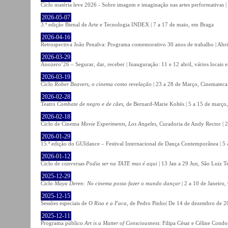
Ciclo matéria leve 2026 - Sobre imagem e imaginação nas artes performativas |
2026-05-07
3.ª edição Bienal de Arte e Tecnologia INDEX | 7 a 17 de maio, em Braga
2026-04-16
Retrospectiva João Penalva: Programa comemorativo 30 anos de trabalho | Abri
2026-03-29
Anozero’26 – Segurar, dar, receber | Inauguração: 11 e 12 abril, vários locais
2026-03-19
Ciclo
Rober Beavers, o cinema como revelação
| 23 a 28 de Março, Cinemateca
2026-02-28
Teatro
Combate de negro e de cães
, de Bernard-Marie Koltès | 5 a 15 de março,
2026-02-18
Ciclo de Cinema
Movie Experiments, Los Angeles
, Curadoria de Andy Rector | 2
2026-01-29
15.ª edição do GUIdance – Festival Internacional de Dança Contemporânea | 5 
2026-01-12
Ciclo de conversas
Podia ser na TATE mas é aqui
| 13 Jan a 29 Jun, São Luiz T
2025-12-29
Ciclo
Maya Deren: No cinema posso fazer o mundo dançar
| 2 a 10 de Janeiro
2025-12-15
Sessões especiais de
O Riso e a Faca
, de Pedro Pinho| De 14 de dezembro de 20
2025-12-11
Programa público
Art is a Matter of Consciousness
: Filipa César e Céline Cond