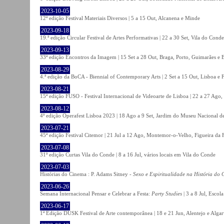
2023-10-05
12ª edição Festival Materiais Diversos | 5 a 15 Out, Alcanena e Minde
2023-09-18
19.ª edição Circular Festival de Artes Performativas | 22 a 30 Set, Vila do Conde
2023-09-13
33ª edição Encontros da Imagem | 15 Set a 28 Out, Braga, Porto, Guimarães e 
2023-08-29
4.ª edição da BoCA - Biennial of Contemporary Arts | 2 Set a 15 Out, Lisboa e 
2023-08-21
15ª edição FUSO - Festival Internacional de Videoarte de Lisboa | 22 a 27 Ago, 
2023-08-12
4ª edição Operafest Lisboa 2023 | 18 Ago a 9 Set, Jardim do Museu Nacional de
2023-07-21
45ª edição Festival Citemor | 21 Jul a 12 Ago, Montemor-o-Velho, Figueira da
2023-07-08
31ª edição Curtas Vila do Conde | 8 a 16 Jul, vários locais em Vila do Conde
2023-07-03
Histórias do Cinema : P. Adams Sitney -
Sexo e Espiritualidade na História do
2023-06-26
Semana Internacional Pensar e Celebrar a Festa:
Party Studies
| 3 a 8 Jul, Escol
2023-06-17
1ª Edição DUSK Festival de Arte contemporânea | 18 e 21 Jun, Alentejo e Alga