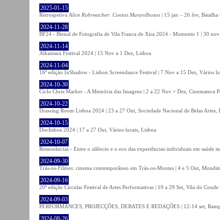
2025-01-15
Retrospetiva
Alice Rohrwacher: Contos Maravilhosos
| 15 jan – 26 fev, Batalh
2024-11-28
BF24 - Bienal de Fotografia de Vila Franca de Xira 2024 - Momento 1 | 30 nov 
2024-11-14
Alkantara Festival 2024 | 15 Nov a 1 Dez, Lisboa
2024-11-04
16ª edição InShadow - Lisbon Screendance Festival | 7 Nov a 15 Dez, Vários lo
2024-10-30
Ciclo Chris Marker - A Memória das Imagens | 2 a 22 Nov + Dez, Cinemateca P
2024-10-22
Drawing Room Lisboa 2024 | 23 a 27 Out, Sociedade Nacional de Belas Artes, 
2024-10-15
Doclisboa 2024 | 17 a 27 Out, Vários locais, Lisboa
2024-10-07
Ressonâncias - Entre o silêncio e o eco das experiências individuais em saúde 
2024-09-30
Trás-os-Filmes: cinema contemporâneo em Trás-os-Montes | 4 e 5 Out, Mondi
2024-09-16
20ª edição Circular Festival de Artes Performativas | 19 a 29 Set, Vila do Conde
2024-09-03
PERFORMANCES, PROJECÇÕES, DEBATES E REDAÇÕES | 12-14 set, Rampa
2024-08-26