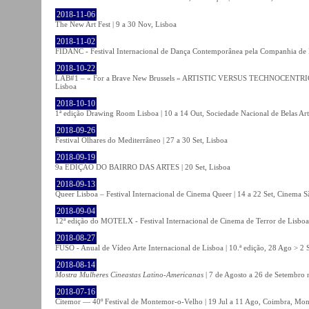
2018-11-06
The New Art Fest | 9 a 30 Nov, Lisboa
2018-11-02
FIDANC - Festival Internacional de Dança Contemporânea pela Companhia de
2018-10-22
LAB#1 – « For a Brave New Brussels » ARTISTIC VERSUS TECHNOCENTRI
Lisboa
2018-10-10
1ª edição Drawing Room Lisboa | 10 a 14 Out, Sociedade Nacional de Belas Art
2018-09-26
Festival Olhares do Mediterrâneo | 27 a 30 Set, Lisboa
2018-09-19
9a EDIÇÃO DO BAIRRO DAS ARTES | 20 Set, Lisboa
2018-09-13
Queer Lisboa – Festival Internacional de Cinema Queer | 14 a 22 Set, Cinema 
2018-09-04
12ª edição do MOTELX - Festival Internacional de Cinema de Terror de Lisboa 
2018-08-27
FUSO - Anual de Vídeo Arte Internacional de Lisboa | 10.ª edição, 28 Ago > 2 
2018-08-14
Mostra Mulheres Cineastas Latino-Americanas
| 7 de Agosto a 26 de Setembro 
2018-07-16
Citemor — 40º Festival de Montemor-o-Velho | 19 Jul a 11 Ago, Coimbra, Mon