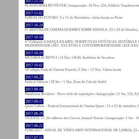
2017-11-14
PLATAFORMA REVÓLVER | Inauguração: 16 Nov, 22h, Edifício Transboavista
2017-11-02
FÓRUM DO FUTURO | 5 a 11 de Novembro, vários locais no Porto
2017-10-24
IV MOSTRA DE CINEMA OLHARES SOBRE ANGOLA | 25 e 26 de Outubro
2017-10-16
4.º Colóquio A DANÇA NA ARTE: PERSPETIVAS ESTÉTICAS, HISTÓRIA
MODERNIDADE (SÉC. XVI-XVIII) E CONTEMPORANEIDADE (XIX-XXI) | 21 O
2017-10-10
METABOLIC RIFTS I | 14 Out, 14h30, Auditório de Serralves
2017-10-02
18ª edição Festa do Cinema Francês | 5 Out > 12 Nov, Vários locais
2017-09-25
Festival Silêncio | 28 Set > 1 Out, Zona do Cais do Sodré
2017-09-19
Plataforma Revólver - Novo ciclo de exposições | Inauguração: 21 Set, 22h, Edi
2017-09-11
Queer Lisboa – Festival Internacional de Cinema Queer | 15 a 23 de setembro,
2017-08-29
VICENTE´17, Do silêncio dos Corvos, Animal Vicente | Inauguração: 2 Set - 
2017-08-21
FUSO 2017 - ANUAL DE VÍDEO ARTE INTERNACIONAL DE LISBOA, 22 a 
2017-07-12