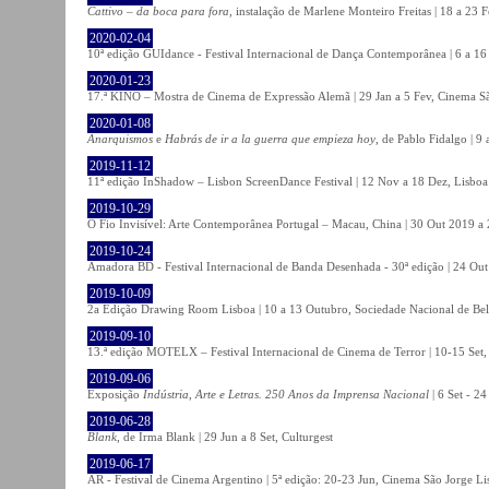
Cattivo – da boca para fora
, instalação de Marlene Monteiro Freitas | 18 a 23 
2020-02-04
10ª edição GUIdance - Festival Internacional de Dança Contemporânea | 6 a 16
2020-01-23
17.ª KINO – Mostra de Cinema de Expressão Alemã | 29 Jan a 5 Fev, Cinema Sã
2020-01-08
Anarquismos
e
Habrás de ir a la guerra que empieza hoy
, de Pablo Fidalgo | 9 
2019-11-12
11ª edição InShadow – Lisbon ScreenDance Festival | 12 Nov a 18 Dez, Lisboa
2019-10-29
O Fio Invisível: Arte Contemporânea Portugal – Macau, China | 30 Out 2019 
2019-10-24
Amadora BD - Festival Internacional de Banda Desenhada - 30ª edição | 24 Ou
2019-10-09
2a Edição Drawing Room Lisboa | 10 a 13 Outubro, Sociedade Nacional de Bel
2019-09-10
13.ª edição MOTELX – Festival Internacional de Cinema de Terror | 10-15 Set,
2019-09-06
Exposição
Indústria, Arte e Letras. 250 Anos da Imprensa Nacional
| 6 Set - 2
2019-06-28
Blank
, de Irma Blank | 29 Jun a 8 Set, Culturgest
2019-06-17
AR - Festival de Cinema Argentino | 5ª edição: 20-23 Jun, Cinema São Jorge Li