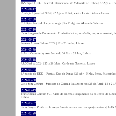
16ª edição FUSO - Festival Internacional de Videoarte de Lisboa | 27 Ago a 1 Se
2024-08-12
5ª edição Operafest 2024 | 22 Ago a 11 Set, Vários locais, Lisboa e Oeiras
2024-07-30
3ª Edição Festival Ocupar a Velga | 3 a 11 Agosto, Aldeia de Valezim
2024-07-16
Ciclo Imagens de Pensamento: Conferência
Corpo rebelde, corpo vulnerável
, d
2024-06-17
Semana Acesso Cultura 2024 | 17 a 23 Junho, Lisboa
2024-05-30
InArt – Community Arts Festival | 30 Mai - 29 Jun, Lisboa
2024-05-18
ARCOlisboa 2024 | 23 a 26 Maio, Cordoaria Nacional, Lisboa
2024-04-23
8.ª edição do DDD – Festival Dias da Dança | 23 Abr - 5 Mai, Porto, Matosinho
2024-03-30
Ciclo Sem Censura - Sucessos do Cinema Italiano no pós 25 de Abril | 18 a 21
2024-03-19
Transcinema Comum #01. Ciclo de cinema e lançamento do colectivo de Cine
Lisboa
2024-03-02
Ciclo
Corpos Políticos: O corpo fora da norma nas artes performativas
| 4–16 M
2024-02-20