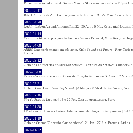
Pacto
: projecto colectivo de Susana Mendes Silva com curadoria de Filipa Oli
2022-05-17
JUSTLX - Feira de Arte Contemporânea de Lisboa | 19 a 22 Maio, Centro de C
2022-04-29
LAAF - Lisbon Art and Antiques Fair'22 | 30 Abr a 8 Mai, Cordoaria Nacional,
2022-04-14
Festival Política
: exposições de Pauliana Valente Pimentel, Viton Araújo e Die
2022-04-08
AIRES
Uma performance em três actos, Ciclo
Sound and Future - Four Tools t
Lisboa
2022-03-12
Ciclo de Conferências
Políticas da Estética: O Futuro do Sensível
| Curadoria e
2022-03-08
Exposição
Traverser la nuit. Obras da Coleção Antoine de Galbert
| 12 Mar a 2
2022-02-21
Festival
Hans Otte : Sound of Sounds
| 3 Março a 8 Abril, Teatro Viriato, Viseu.
2022-02-16
Fim de Semana Inquieto
| 19 e 20 Fev, Casa da Arquitectura, Porto
2022-01-30
11ª edição GUIdance - Festival Internacional de Dança Contemporânea | 3-12 Fe
2022-01-19
Ciclo de Cinema 'Cineclube Campo Aberto' | 21 Jan - 27 Jun, Brotéria, Lisboa
2021-11-22