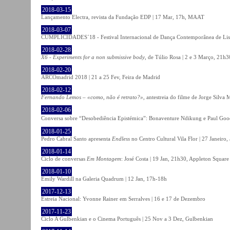
2018-03-15
Lançamento Electra, revista da Fundação EDP | 17 Mar, 17h, MAAT
2018-03-07
CUMPLICIDADES´18 - Festival Internacional de Dança Contemporânea de Lisb
2018-02-28
X6 - Experiments for a non submissive body
, de Túlio Rosa | 2 e 3 Março, 21h3
2018-02-20
ARCOmadrid 2018 | 21 a 25 Fev, Feira de Madrid
2018-02-12
Fernando Lemos – «como, não é retrato?»
, antestreia do filme de Jorge Silv
2018-02-06
Conversa sobre “Desobediência Epistémica”: Bonaventure Ndikung e Paul G
2018-01-25
Pedro Cabral Santo apresenta
Endless
no Centro Cultural Vila Flor | 27 Janeiro,
2018-01-14
Ciclo de conversas
Em Montagem
: José Costa | 19 Jan, 21h30, Appleton Square
2018-01-10
Emily Wardill na Galeria Quadrum | 12 Jan, 17h-18h
2017-12-13
Estreia Nacional: Yvonne Rainer em Serralves | 16 e 17 de Dezembro
2017-11-23
Ciclo A Gulbenkian e o Cinema Português | 25 Nov a 3 Dez, Gulbenkian