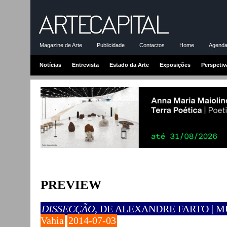
Magazine de Arte
Publicidade
Contactos
Home
Agenda-
Notícias
Entrevista
Estado da Arte
Exposições
Perspetiv
PREVIEW
DISSECÇÃO
, DE ALEXANDRE FARTO | 
Vahia
2014-07-03