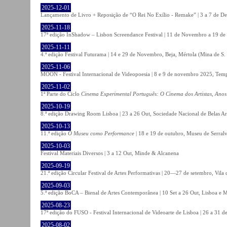
2025-12-01
Lançamento de Livro + Reposição de “O Rei No Exílio - Remake” | 3 a 7 de D
2025-11-18
17ª edição InShadow – Lisbon Screendance Festival | 11 de Novembro a 19 de
2025-11-11
4.ª edição Festival Futurama | 14 e 29 de Novembro, Beja, Mértola (Mina de S
2025-11-06
MOON - Festival Internacional de Videopoesia | 8 e 9 de novembro 2025, Temp
2025-11-02
1ª Parte do Ciclo
Cinema Experimental Português: O Cinema dos Artistas, Anos
2025-10-19
8.ª edição Drawing Room Lisboa | 23 a 26 Out, Sociedade Nacional de Belas Ar
2025-10-13
11.ª edição
O Museu como Performance
| 18 e 19 de outubro, Museu de Serral
2025-10-03
Festival Materiais Diversos | 3 a 12 Out, Minde & Alcanena
2025-09-19
21.ª edição Circular Festival de Artes Performativas | 20—27 de setembro, Vila
2025-09-03
5.ª edição BoCA – Bienal de Artes Contemporânea | 10 Set a 26 Out, Lisboa e 
2025-08-23
17ª edição do FUSO - Festival Internacional de Videoarte de Lisboa | 26 a 31 d
2025-08-02