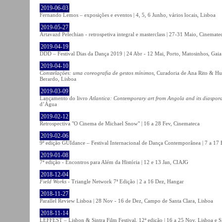
2019-06-03
Fernando Lemos – exposições e eventos | 4, 5, 6 Junho, vários locais, Lisboa
2019-05-27
Artavazd Pelechian - retrospetiva integral e masterclass | 27-31 Maio, Cinemat
2019-04-19
DDD – Festival Dias da Dança 2019 | 24 Abr - 12 Mai, Porto, Matosinhos, Gaia
2019-04-10
Constelações: uma coreografia de gestos mínimos
, Curadoria de Ana Rito & Hu
Berardo, Lisboa
2019-03-09
Lançamento do livro
Atlantica: Contemporary art from Angola and its diaspor
d’Água
2019-02-12
Retrospectiva "O Cinema de Michael Snow" | 16 a 28 Fev, Cinemateca
2019-02-06
9ª edição GUIdance – Festival Internacional de Dança Contemporânea | 7 a 17
2019-01-08
7ª edição - Encontros para Além da História | 12 e 13 Jan, CIAJG
2018-12-04
Field Works
- Triangle Network 7ª Edição | 2 a 16 Dez, Hangar
2018-11-27
Parallel Review Lisboa | 28 Nov - 16 de Dez, Campo de Santa Clara, Lisboa
2018-11-14
LEFFEST – Lisbon & Sintra Film Festival, 12ª edição | 16 a 25 Nov, Lisboa e S