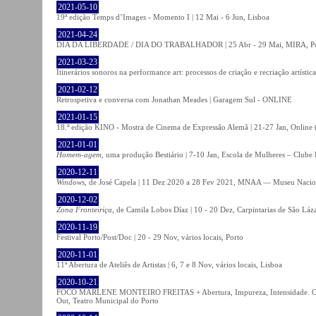
2021-05-10
19ª edição Temps d’Images - Momento I | 12 Mai - 6 Jun, Lisboa
2021-04-24
DIA DA LIBERDADE / DIA DO TRABALHADOR | 25 Abr - 29 Mai, MIRA, P
2021-03-23
Itinerários sonoros na performance art: processos de criação e recriação artíst
2021-02-12
Retrospetiva e conversa com Jonathan Meades | Garagem Sul - ONLINE
2021-01-15
18.ª edição KINO - Mostra de Cinema de Expressão Alemã | 21-27 Jan, Online (
2021-01-01
Homem-agem
, uma produção Bestiário | 7-10 Jan, Escola de Mulheres – Clube 
2020-12-11
Windows
, de José Capela | 11 Dez 2020 a 28 Fev 2021, MNAA — Museu Nacion
2020-12-02
Zona Fronteiriça
, de Camila Lobos Díaz | 10 - 20 Dez, Carpintarias de São Láz
2020-11-19
Festival Porto/Post/Doc | 20 - 29 Nov, vários locais, Porto
2020-11-01
11ª Abertura de Ateliês de Artistas | 6, 7 e 8 Nov, vários locais, Lisboa
2020-10-21
FOCO MARLENE MONTEIRO FREITAS + Abertura, Impureza, Intensidade. Olhare
Out, Teatro Municipal do Porto