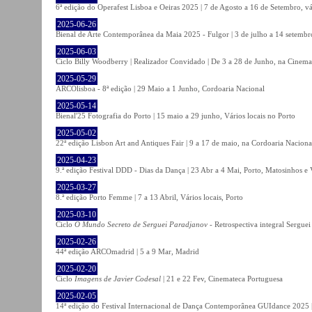
6ª edição do Operafest Lisboa e Oeiras 2025 | 7 de Agosto a 16 de Setembro, vá
2025-06-26
Bienal de Arte Contemporânea da Maia 2025 - Fulgor | 3 de julho a 14 setemb
2025-06-03
Ciclo Billy Woodberry | Realizador Convidado | De 3 a 28 de Junho, na Cinema
2025-05-29
ARCOlisboa - 8ª edição | 29 Maio a 1 Junho, Cordoaria Nacional
2025-05-14
Bienal'25 Fotografia do Porto | 15 maio a 29 junho, Vários locais no Porto
2025-05-02
22ª edição Lisbon Art and Antiques Fair | 9 a 17 de maio, na Cordoaria Naciona
2025-04-23
9.ª edição Festival DDD - Dias da Dança | 23 Abr a 4 Mai, Porto, Matosinhos e
2025-03-27
8.ª edição Porto Femme | 7 a 13 Abril, Vários locais, Porto
2025-03-10
Ciclo
O Mundo Secreto de Serguei Paradjanov
- Retrospectiva integral Sergu
2025-02-26
44ª edição ARCOmadrid | 5 a 9 Mar, Madrid
2025-02-20
Ciclo
Imagens de Javier Codesal
| 21 e 22 Fev, Cinemateca Portuguesa
2025-02-05
14ª edição do Festival Internacional de Dança Contemporânea GUIdance 2025 |