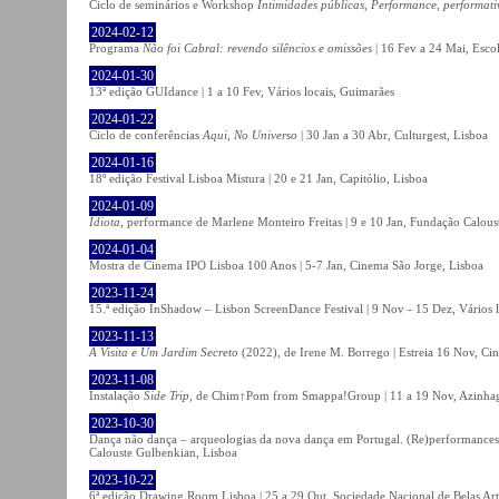
Ciclo de seminários e Workshop
Intimidades públicas, Performance, performati
2024-02-12
Programa
Não foi Cabral: revendo silêncios e omissões
| 16 Fev a 24 Mai, Escol
2024-01-30
13ª edição GUIdance | 1 a 10 Fev, Vários locais, Guimarães
2024-01-22
Ciclo de conferências
Aqui, No Universo
| 30 Jan a 30 Abr, Culturgest, Lisboa
2024-01-16
18º edição Festival Lisboa Mistura | 20 e 21 Jan, Capitólio, Lisboa
2024-01-09
Idiota
, performance de Marlene Monteiro Freitas | 9 e 10 Jan, Fundação Calou
2024-01-04
Mostra de Cinema IPO Lisboa 100 Anos | 5-7 Jan, Cinema São Jorge, Lisboa
2023-11-24
15.ª edição InShadow – Lisbon ScreenDance Festival | 9 Nov - 15 Dez, Vários l
2023-11-13
A Visita e Um Jardim Secreto
(2022), de Irene M. Borrego | Estreia 16 Nov, Ci
2023-11-08
Instalação
Side Trip
, de Chim↑Pom from Smappa!Group | 11 a 19 Nov, Azinhaga
2023-10-30
Dança não dança – arqueologias da nova dança em Portugal. (Re)performances,
Calouste Gulbenkian, Lisboa
2023-10-22
6ª edição Drawing Room Lisboa | 25 a 29 Out, Sociedade Nacional de Belas Art