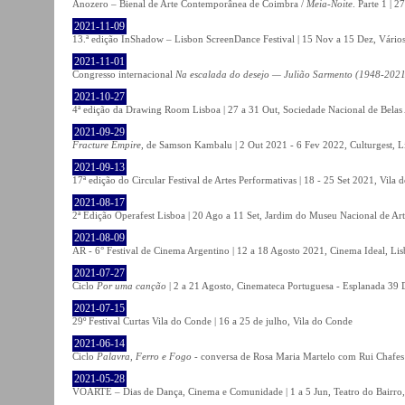
Anozero – Bienal de Arte Contemporânea de Coimbra /
Meia-Noite
. Parte 1 | 
2021-11-09
13.ª edição InShadow – Lisbon ScreenDance Festival | 15 Nov a 15 Dez, Vários
2021-11-01
Congresso internacional
Na escalada do desejo — Julião Sarmento (1948-2021
2021-10-27
4ª edição da Drawing Room Lisboa | 27 a 31 Out, Sociedade Nacional de Belas 
2021-09-29
Fracture Empire
, de Samson Kambalu | 2 Out 2021 - 6 Fev 2022, Culturgest, L
2021-09-13
17ª edição do Circular Festival de Artes Performativas | 18 - 25 Set 2021, Vila
2021-08-17
2ª Edição Operafest Lisboa | 20 Ago a 11 Set, Jardim do Museu Nacional de Art
2021-08-09
AR - 6° Festival de Cinema Argentino | 12 a 18 Agosto 2021, Cinema Ideal, Li
2021-07-27
Ciclo
Por uma canção
| 2 a 21 Agosto, Cinemateca Portuguesa - Esplanada 39 
2021-07-15
29º Festival Curtas Vila do Conde | 16 a 25 de julho, Vila do Conde
2021-06-14
Ciclo
Palavra, Ferro e Fogo
- conversa de Rosa Maria Martelo com Rui Chafes |
2021-05-28
VOARTE – Dias de Dança, Cinema e Comunidade | 1 a 5 Jun, Teatro do Bairro,