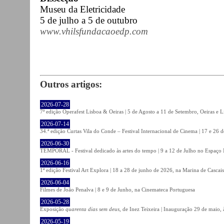
Museu da Eletricidade
5 de julho a 5 de outubro
www.vhilsfundacaoedp.com
Outros artigos:
2026-07-28
7ª edição Operafest Lisboa & Oeiras | 5 de Agosto a 11 de Setembro, Oeiras e L
2026-07-14
34.ª edição Curtas Vila do Conde – Festival Internacional de Cinema | 17 e 26 
2026-06-30
TEMPORAL - Festival dedicado às artes do tempo | 9 a 12 de Julho no Espaço
2026-06-16
1ª edição Festival Art Explora | 18 a 28 de junho de 2026, na Marina de Cascais
2026-06-04
Filmes de João Penalva | 8 e 9 de Junho, na Cinemateca Portuguesa
2026-05-28
Exposição
quarenta dias sem deus
, de Inez Teixeira | Inauguração 29 de maio
2026-05-19