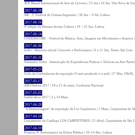
XIX Bienal Internacional de Arte de Cerveira | 15 Jul a 16 Set, Vila Nova de Ce
2017-06-28
AR - 3° Festival de Cinema Argentino | 30 Jun > 9 Jul, Lisboa
2017-06-19
4ª edição da Semana Acesso Cultura | 19 > 25 Jun, Lisboa
2017-06-14
UNDERSCORE - Festival de Música, Som, Imagem em Movimento e Arquivo | 1
2017-06-06
InArt - Abertura oficial: Concerto e Performance | 6 a 11 Jun, Teatro São Luiz
2017-05-31
Seminário InArt - Intersecção de Experiências Práticas e Teóricas na Arte Part
2017-05-23
Ciclo de Conferências da exposição
O mais profundo é a pele
| 27 Mai, 18h30, 
2017-05-17
ARCOlisboa 2017 | 18 a 21 de maio, Cordoaria Nacional
2017-05-03
IndieLisboa 2017 | 3 a 14 Maio
2017-04-28
“A Desmontagem” da exposição de Los Carpinteros | 1 Maio, Carpintarias de S
2017-04-18
Lançamento do Catálogo LOS CARPINTEROS | 21 Abril, Carpintarias de São 
2017-04-10
Projecto P! Performance na Esfera Pública | 10>14 Abr, Lisboa