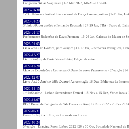
Congresso Nikias Skapinakis | 1-2 Mar 2023, MNAC e FBAUL
2023-01-30
12º GUIdance - Festival Internacional de Dança Contemporânea | 2-11 Fev, Gu
2023-01-23
S/título #8
, por auéééu e Fernando Roussado | 27-29 Jan, TBA - Teatro do Bair
2023-01-17
Performance
Reflection
de Davis Freeman | 19-26 Jan, Galerias do Museu de Ser
2023-01-03
Ciclo
Jean-Luc Godard, para Sempre
| 4 a 17 Jan, Cinemateca Portuguesa, Lis
2022-12-27
Livro
Confins
, de Enric Vives-Rubio | Edição de autor
2022-12-20
Ciclo de Exposições e Conversas
O Desenho como Pensamento
- 2ª edição | 14
2022-12-07
Livro
Ph.10 António Júlio Duarte
| Apresentação 16 Dez, Biblioteca da Impren
2022-11-15
14º InShadow – Lisbon Screendance Festival | 15 Nov a 15 Dez, Vários locais,
2022-11-07
BF22 Bienal de Fotografia de Vila Franca de Xira | 12 Nov 2022 a 26 Fev 2023, 
2022-10-31
Festa Criola | 2 a 5 Nov, vários locais em Lisboa
2022-10-24
5ª edição - Drawing Room Lisboa 2022 | 26 a 30 Out, Sociedade Nacional de Be