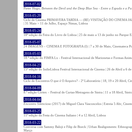
2018-07-02
Pieter Hugo,
Between the Devil and the Deep Blue Sea - Entre a Espada e a Pa
2018-05-29
Ciclo de Cinema PRIMAVERA TARDIA — (RE) VISITAÇÃO DO CINEMA JAPONÊS
| 31 Maio > 11 de Julho, Espaço Nimas, Lisboa
2018-05-24
18ª edição da Feira do Livro de Lisboa | 25 de maio a 13 de junho no Parque 
2018-05-07
24 IMAGENS – CINEMA E FOTOGRAFIA (I) | 7 a 30 de Maio, Cinemateca Po
2018-05-03
18.ª edição do FIMFA Lx - Festival Internacional de Marionetas e Formas Anim
2018-04-23
15ª edição do IndieLisboa Festival Internacional de Cinema | 26 de Abril a 6 d
2018-04-16
Ciclo de Encontros O que é O Arquivo? - 2º Laboratório | 18, 19 e 20 Abril, C
2018-04-09
8.ª edição Córtex – Festival de Curtas-Metragens de Sintra | 11 a 18 Abril, Sintr
2018-04-04
Encontro Silencioso
(2017) de Miguel Clara Vasconcelos | Estreia 5 Abr, Cinem
2018-03-25
11ª edição da Festa do Cinema Italiano | 4 a 12 Abril, Lisboa
2018-03-22
Conversa com Sammy Baloji e Filip de Boeck | Urban Realignments: Ethnographi
Março