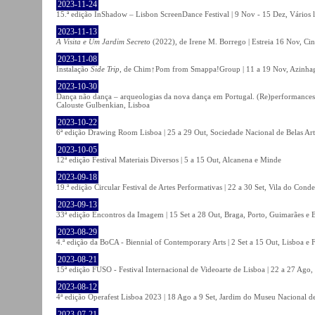
2023-11-24
15.ª edição InShadow – Lisbon ScreenDance Festival | 9 Nov - 15 Dez, Vários l
2023-11-13
A Visita e Um Jardim Secreto
(2022), de Irene M. Borrego | Estreia 16 Nov, Ci
2023-11-08
Instalação
Side Trip
, de Chim↑Pom from Smappa!Group | 11 a 19 Nov, Azinhaga
2023-10-30
Dança não dança – arqueologias da nova dança em Portugal. (Re)performances,
Calouste Gulbenkian, Lisboa
2023-10-22
6ª edição Drawing Room Lisboa | 25 a 29 Out, Sociedade Nacional de Belas Art
2023-10-05
12ª edição Festival Materiais Diversos | 5 a 15 Out, Alcanena e Minde
2023-09-18
19.ª edição Circular Festival de Artes Performativas | 22 a 30 Set, Vila do Conde
2023-09-13
33ª edição Encontros da Imagem | 15 Set a 28 Out, Braga, Porto, Guimarães e 
2023-08-29
4.ª edição da BoCA - Biennial of Contemporary Arts | 2 Set a 15 Out, Lisboa e 
2023-08-21
15ª edição FUSO - Festival Internacional de Videoarte de Lisboa | 22 a 27 Ago, 
2023-08-12
4ª edição Operafest Lisboa 2023 | 18 Ago a 9 Set, Jardim do Museu Nacional de
2023-07-21