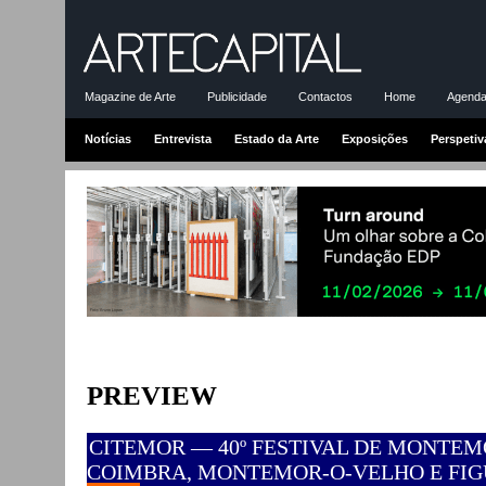
Magazine de Arte
Publicidade
Contactos
Home
Agenda-
Notícias
Entrevista
Estado da Arte
Exposições
Perspetiv
PREVIEW
CITEMOR — 40º FESTIVAL DE MONTEMOR
COIMBRA, MONTEMOR-O-VELHO E FIG