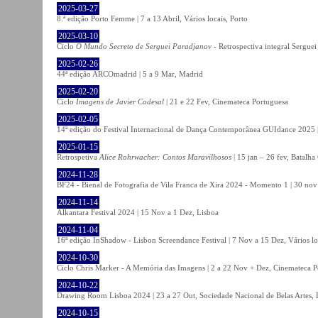
2025-03-27
8.ª edição Porto Femme | 7 a 13 Abril, Vários locais, Porto
2025-03-10
Ciclo
O Mundo Secreto de Serguei Paradjanov
- Retrospectiva integral Sergu
2025-02-26
44ª edição ARCOmadrid | 5 a 9 Mar, Madrid
2025-02-20
Ciclo
Imagens de Javier Codesal
| 21 e 22 Fev, Cinemateca Portuguesa
2025-02-05
14ª edição do Festival Internacional de Dança Contemporânea GUIdance 2025 |
2025-01-15
Retrospetiva
Alice Rohrwacher: Contos Maravilhosos
| 15 jan – 26 fev, Batalh
2024-11-28
BF24 - Bienal de Fotografia de Vila Franca de Xira 2024 - Momento 1 | 30 nov 
2024-11-14
Alkantara Festival 2024 | 15 Nov a 1 Dez, Lisboa
2024-11-04
16ª edição InShadow - Lisbon Screendance Festival | 7 Nov a 15 Dez, Vários lo
2024-10-30
Ciclo Chris Marker - A Memória das Imagens | 2 a 22 Nov + Dez, Cinemateca P
2024-10-22
Drawing Room Lisboa 2024 | 23 a 27 Out, Sociedade Nacional de Belas Artes, 
2024-10-15