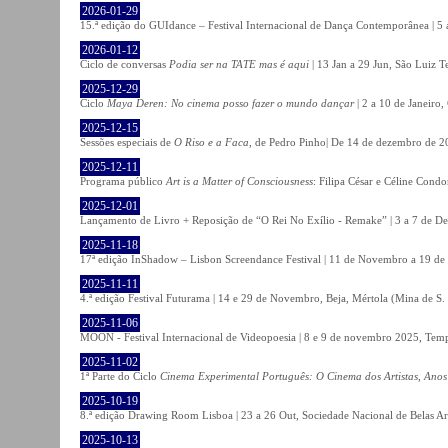
2026-01-29
15.ª edição do GUIdance – Festival Internacional de Dança Contemporânea | 5 
2026-01-12
Ciclo de conversas
Podia ser na TATE mas é aqui
| 13 Jan a 29 Jun, São Luiz T
2025-12-29
Ciclo
Maya Deren: No cinema posso fazer o mundo dançar
| 2 a 10 de Janeiro
2025-12-15
Sessões especiais de
O Riso e a Faca
, de Pedro Pinho| De 14 de dezembro de 20
2025-12-11
Programa público
Art is a Matter of Consciousness
: Filipa César e Céline Cond
2025-12-01
Lançamento de Livro + Reposição de “O Rei No Exílio - Remake” | 3 a 7 de D
2025-11-18
17ª edição InShadow – Lisbon Screendance Festival | 11 de Novembro a 19 de
2025-11-11
4.ª edição Festival Futurama | 14 e 29 de Novembro, Beja, Mértola (Mina de S
2025-11-06
MOON - Festival Internacional de Videopoesia | 8 e 9 de novembro 2025, Temp
2025-11-02
1ª Parte do Ciclo
Cinema Experimental Português: O Cinema dos Artistas, Anos
2025-10-19
8.ª edição Drawing Room Lisboa | 23 a 26 Out, Sociedade Nacional de Belas Ar
2025-10-13