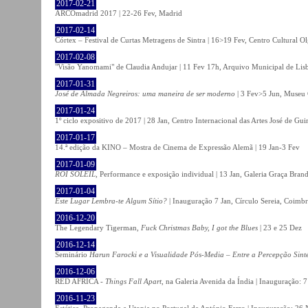
2017-02-21
ARCOmadrid 2017 | 22-26 Fev, Madrid
2017-02-14
Córtex – Festival de Curtas Metragens de Sintra | 16>19 Fev, Centro Cultural O
2017-02-08
"Visão Yanomami" de Claudia Andujar | 11 Fev 17h, Arquivo Municipal de Lisb
2017-01-31
José de Almada Negreiros: uma maneira de ser moderno
| 3 Fev>5 Jun, Museu 
2017-01-24
1º ciclo expositivo de 2017 | 28 Jan, Centro Internacional das Artes José de Gu
2017-01-17
14.ª edição da KINO – Mostra de Cinema de Expressão Alemã | 19 Jan-3 Fev
2017-01-09
ROI SOLEIL
, Performance e exposição individual | 13 Jan, Galeria Graça Bran
2017-01-04
Este Lugar Lembra-te Algum Sítio?
| Inauguração 7 Jan, Círculo Sereia, Coimb
2016-12-20
The Legendary Tigerman,
Fuck Christmas Baby, I got the Blues
| 23 e 25 Dez
2016-12-14
Seminário
Harun Farocki e a Visualidade Pós-Media – Entre a Percepção Sinté
2016-12-06
RED AFRICA -
Things Fall Apart
, na Galeria Avenida da Índia | Inauguração:
2016-11-23
Estética, Propaganda e Utopia no Portugal de António Ferro | Inauguração: 26 