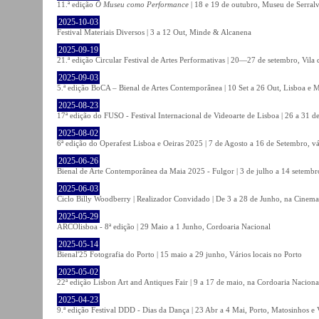
11.ª edição
O Museu como Performance
| 18 e 19 de outubro, Museu de Serral
2025-10-03
Festival Materiais Diversos | 3 a 12 Out, Minde & Alcanena
2025-09-19
21.ª edição Circular Festival de Artes Performativas | 20—27 de setembro, Vila
2025-09-03
5.ª edição BoCA – Bienal de Artes Contemporânea | 10 Set a 26 Out, Lisboa e 
2025-08-23
17ª edição do FUSO - Festival Internacional de Videoarte de Lisboa | 26 a 31 d
2025-08-02
6ª edição do Operafest Lisboa e Oeiras 2025 | 7 de Agosto a 16 de Setembro, vá
2025-06-26
Bienal de Arte Contemporânea da Maia 2025 - Fulgor | 3 de julho a 14 setemb
2025-06-03
Ciclo Billy Woodberry | Realizador Convidado | De 3 a 28 de Junho, na Cinema
2025-05-29
ARCOlisboa - 8ª edição | 29 Maio a 1 Junho, Cordoaria Nacional
2025-05-14
Bienal'25 Fotografia do Porto | 15 maio a 29 junho, Vários locais no Porto
2025-05-02
22ª edição Lisbon Art and Antiques Fair | 9 a 17 de maio, na Cordoaria Naciona
2025-04-23
9.ª edição Festival DDD - Dias da Dança | 23 Abr a 4 Mai, Porto, Matosinhos e