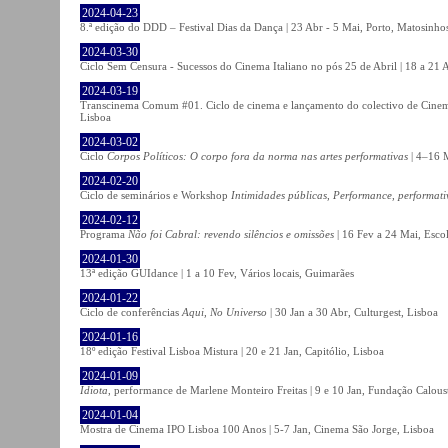
2024-04-23
8.ª edição do DDD – Festival Dias da Dança | 23 Abr - 5 Mai, Porto, Matosinho
2024-03-30
Ciclo Sem Censura - Sucessos do Cinema Italiano no pós 25 de Abril | 18 a 21
2024-03-19
Transcinema Comum #01. Ciclo de cinema e lançamento do colectivo de Cine
Lisboa
2024-03-02
Ciclo
Corpos Políticos: O corpo fora da norma nas artes performativas
| 4–16 M
2024-02-20
Ciclo de seminários e Workshop
Intimidades públicas, Performance, performati
2024-02-12
Programa
Não foi Cabral: revendo silêncios e omissões
| 16 Fev a 24 Mai, Escol
2024-01-30
13ª edição GUIdance | 1 a 10 Fev, Vários locais, Guimarães
2024-01-22
Ciclo de conferências
Aqui, No Universo
| 30 Jan a 30 Abr, Culturgest, Lisboa
2024-01-16
18º edição Festival Lisboa Mistura | 20 e 21 Jan, Capitólio, Lisboa
2024-01-09
Idiota
, performance de Marlene Monteiro Freitas | 9 e 10 Jan, Fundação Calou
2024-01-04
Mostra de Cinema IPO Lisboa 100 Anos | 5-7 Jan, Cinema São Jorge, Lisboa