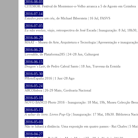
2016-08-03
CITEMOR: Festival de Montemor-o-Velho arranca a 5 de Agosto em Coimbra
2016-07-14
Estudos para um céu
, de Michael Biberstein | 16 Jul, FASVS
2016-07-05
Eu não evoluo, viajo
, retrospectiva de José Escada | Inauguração: 8 Jul, 18h3
2016-06-29
MAAT – Museu de Arte, Arquitetura e Tecnologia | Apresentação e inauguração
2016-06-21
Loveable, de Plataforma285 | 24>28 Jun, Culturgest
2016-06-15
Dragon´s Lair
, de Pedro Cabral Santo | 18 Jun, Travessa da Ermida
2016-05-30
PHotoEspaña 2016 | 1 Jun>28 Ago
2016-05-24
ARCOlisboa | 26-29 Maio, Cordoaria Nacional
2016-05-18
NOVO BANCO Photo 2016 - Inauguração: 18 Mai, 19h, Museu Colecção Bera
2016-05-17
A saltar do livro. Livros Pop-Up
| Inauguração: 17 Mai, 18h30. Biblioteca Naci
2016-05-03
Não te faltará a distância. Uma exposição em quatro passos - Rui Chafes | 5 Mai 
2016-04-27