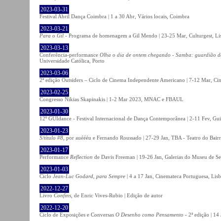
2023-03-31
Festival Abril Dança Coimbra | 1 a 30 Abr, Vários locais, Coimbra
2023-03-21
Para o Gil
- Programa de homenagem a Gil Mendo | 23-25 Mar, Culturgest, Li
2023-03-13
Conferência-performance
Olha o dia de ontem chegando - Samba: guardião 
Universidade Católica, Porto
2023-03-06
2ª edição Outsiders – Ciclo de Cinema Independente Americano | 7-12 Mar, C
2023-02-25
Congresso Nikias Skapinakis | 1-2 Mar 2023, MNAC e FBAUL
2023-01-30
12º GUIdance - Festival Internacional de Dança Contemporânea | 2-11 Fev, Gu
2023-01-23
S/título #8
, por auéééu e Fernando Roussado | 27-29 Jan, TBA - Teatro do Bair
2023-01-17
Performance
Reflection
de Davis Freeman | 19-26 Jan, Galerias do Museu de Ser
2023-01-03
Ciclo
Jean-Luc Godard, para Sempre
| 4 a 17 Jan, Cinemateca Portuguesa, Lis
2022-12-27
Livro
Confins
, de Enric Vives-Rubio | Edição de autor
2022-12-20
Ciclo de Exposições e Conversas
O Desenho como Pensamento
- 2ª edição | 14