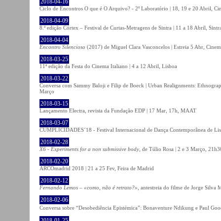
2018-04-16
Ciclo de Encontros O que é O Arquivo? - 2º Laboratório | 18, 19 e 20 Abril, C
2018-04-09
8.ª edição Córtex – Festival de Curtas-Metragens de Sintra | 11 a 18 Abril, Sintr
2018-04-04
Encontro Silencioso
(2017) de Miguel Clara Vasconcelos | Estreia 5 Abr, Cinem
2018-03-25
11ª edição da Festa do Cinema Italiano | 4 a 12 Abril, Lisboa
2018-03-22
Conversa com Sammy Baloji e Filip de Boeck | Urban Realignments: Ethnographi
Março
2018-03-15
Lançamento Electra, revista da Fundação EDP | 17 Mar, 17h, MAAT
2018-03-07
CUMPLICIDADES´18 - Festival Internacional de Dança Contemporânea de Lisb
2018-02-28
X6 - Experiments for a non submissive body
, de Túlio Rosa | 2 e 3 Março, 21h3
2018-02-20
ARCOmadrid 2018 | 21 a 25 Fev, Feira de Madrid
2018-02-12
Fernando Lemos – «como, não é retrato?»
, antestreia do filme de Jorge Silv
2018-02-06
Conversa sobre “Desobediência Epistémica”: Bonaventure Ndikung e Paul G
2018-01-25