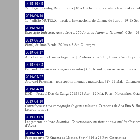
2019-10-09
2a Edição Drawing Room Lisboa | 10 a 13 Outubro, Sociedade Nacional de Bel
2019-09-10
13.ª edição MOTELX – Festival Internacional de Cinema de Terror | 10-15 Set,
2019-09-06
Exposição
Indústria, Arte e Letras. 250 Anos da Imprensa Nacional
| 6 Set - 2
2019-06-28
Blank
, de Irma Blank | 29 Jun a 8 Set, Culturgest
2019-06-17
AR - Festival de Cinema Argentino | 5ª edição: 20-23 Jun, Cinema São Jorge Li
2019-06-03
Fernando Lemos – exposições e eventos | 4, 5, 6 Junho, vários locais, Lisboa
2019-05-27
Artavazd Pelechian - retrospetiva integral e masterclass | 27-31 Maio, Cinemat
2019-04-19
DDD – Festival Dias da Dança 2019 | 24 Abr - 12 Mai, Porto, Matosinhos, Gaia
2019-04-10
Constelações: uma coreografia de gestos mínimos
, Curadoria de Ana Rito & Hu
Berardo, Lisboa
2019-03-09
Lançamento do livro
Atlantica: Contemporary art from Angola and its diaspor
d’Água
2019-02-12
Retrospectiva "O Cinema de Michael Snow" | 16 a 28 Fev, Cinemateca