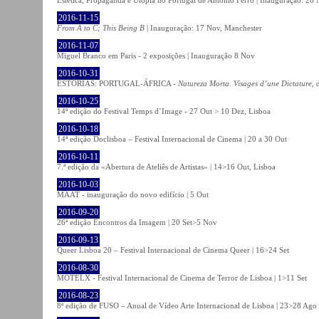
2016-11-15
From A to C; This Being B
| Inauguração: 17 Nov, Manchester
2016-11-07
Miguel Branco em Paris - 2 exposições | Inauguração 8 Nov
2016-10-31
ESTÓRIAS: PORTUGAL-ÁFRICA -
Natureza Morta. Visages d’une Dictature
, 
2016-10-25
14ª edição do Festival Temps d´Image - 27 Out > 10 Dez, Lisboa
2016-10-18
14ª edição Doclisboa – Festival Internacional de Cinema | 20 a 30 Out
2016-10-11
7.ª edição da «Abertura de Ateliês de Artistas» | 14>16 Out, Lisboa
2016-10-03
MAAT - inauguração do novo edifício | 5 Out
2016-09-20
26ª edição Encontros da Imagem | 20 Set>5 Nov
2016-09-13
Queer Lisboa 20 – Festival Internacional de Cinema Queer | 16>24 Set
2016-08-30
MOTELX - Festival Internacional de Cinema de Terror de Lisboa | 1>11 Set
2016-08-23
8ª edição de FUSO – Anual de Vídeo Arte Internacional de Lisboa | 23>28 Ago