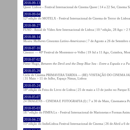
2018-09-13
Queer Lisboa – Festival Internacional de Cinema Queer | 14 a 22 Set, Cinema 
2018-09-04
12ª edição do MOTELX - Festival Internacional de Cinema de Terror de Lisboa 
2018-08-27
FUSO - Anual de Vídeo Arte Internacional de Lisboa | 10.ª edição, 28 Ago > 2 
2018-08-14
Mostra Mulheres Cineastas Latino-Americanas
| 7 de Agosto a 26 de Setembro 
2018-07-16
Citemor — 40º Festival de Montemor-o-Velho | 19 Jul a 11 Ago, Coimbra, Mon
2018-07-02
Pieter Hugo,
Between the Devil and the Deep Blue Sea - Entre a Espada e a Pa
2018-05-29
Ciclo de Cinema PRIMAVERA TARDIA — (RE) VISITAÇÃO DO CINEMA JAPONÊS
| 31 Maio > 11 de Julho, Espaço Nimas, Lisboa
2018-05-24
18ª edição da Feira do Livro de Lisboa | 25 de maio a 13 de junho no Parque 
2018-05-07
24 IMAGENS – CINEMA E FOTOGRAFIA (I) | 7 a 30 de Maio, Cinemateca Po
2018-05-03
18.ª edição do FIMFA Lx - Festival Internacional de Marionetas e Formas Anim
2018-04-23
15ª edição do IndieLisboa Festival Internacional de Cinema | 26 de Abril a 6 d