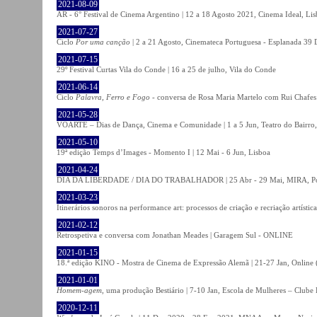
2021-08-09
AR - 6° Festival de Cinema Argentino | 12 a 18 Agosto 2021, Cinema Ideal, Li
2021-07-27
Ciclo
Por uma canção
| 2 a 21 Agosto, Cinemateca Portuguesa - Esplanada 39 
2021-07-15
29º Festival Curtas Vila do Conde | 16 a 25 de julho, Vila do Conde
2021-06-14
Ciclo
Palavra, Ferro e Fogo
- conversa de Rosa Maria Martelo com Rui Chafes |
2021-05-28
VOARTE – Dias de Dança, Cinema e Comunidade | 1 a 5 Jun, Teatro do Bairro,
2021-05-10
19ª edição Temps d’Images - Momento I | 12 Mai - 6 Jun, Lisboa
2021-04-24
DIA DA LIBERDADE / DIA DO TRABALHADOR | 25 Abr - 29 Mai, MIRA, P
2021-03-23
Itinerários sonoros na performance art: processos de criação e recriação artíst
2021-02-12
Retrospetiva e conversa com Jonathan Meades | Garagem Sul - ONLINE
2021-01-15
18.ª edição KINO - Mostra de Cinema de Expressão Alemã | 21-27 Jan, Online (
2021-01-01
Homem-agem
, uma produção Bestiário | 7-10 Jan, Escola de Mulheres – Clube 
2020-12-11