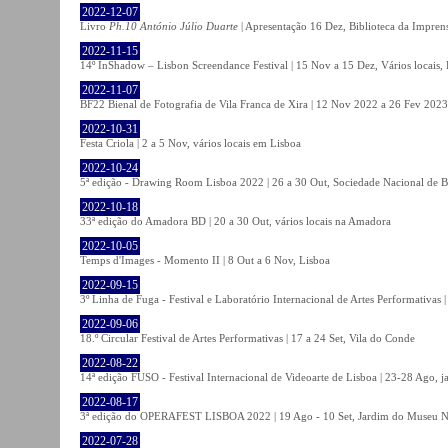
2022-12-07
Livro
Ph.10 António Júlio Duarte
| Apresentação 16 Dez, Biblioteca da Impren
2022-11-15
14º InShadow – Lisbon Screendance Festival | 15 Nov a 15 Dez, Vários locais,
2022-11-07
BF22 Bienal de Fotografia de Vila Franca de Xira | 12 Nov 2022 a 26 Fev 2023, 
2022-10-31
Festa Criola | 2 a 5 Nov, vários locais em Lisboa
2022-10-24
5ª edição - Drawing Room Lisboa 2022 | 26 a 30 Out, Sociedade Nacional de Be
2022-10-18
33ª edição do Amadora BD | 20 a 30 Out, vários locais na Amadora
2022-10-05
Temps d'Images - Momento II | 8 Out a 6 Nov, Lisboa
2022-09-15
3º Linha de Fuga - Festival e Laboratório Internacional de Artes Performativas 
2022-09-06
18.º Circular Festival de Artes Performativas | 17 a 24 Set, Vila do Conde
2022-08-22
14ª edição FUSO - Festival Internacional de Videoarte de Lisboa | 23-28 Ago, j
2022-08-17
3ª edição do OPERAFEST LISBOA 2022 | 19 Ago - 10 Set, Jardim do Museu Na
2022-07-28