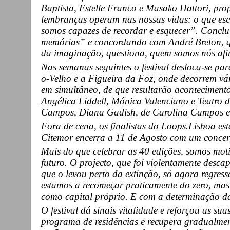
Baptista, Estelle Franco e Masako Hattori, pro
lembranças operam nas nossas vidas: o que es
somos capazes de recordar e esquecer”. Conclu
memórias” e concordando com André Breton, qu
da imaginação, questiona, quem somos nós afi
Nas semanas seguintes o festival desloca-se par
o-Velho e a Figueira da Foz, onde decorrem vári
em simultâneo, de que resultarão acontecimen
Angélica Liddell, Mónica Valenciano e Teatro d
Campos, Diana Gadish, de Carolina Campos e Ma
Fora de cena, os finalistas do Loops.Lisboa es
Citemor encerra a 11 de Agosto com um concerto
Mais do que celebrar as 40 edições, somos mot
futuro. O projecto, que foi violentamente descap
que o levou perto da extinção, só agora regre
estamos a recomeçar praticamente do zero, mas
como capital próprio. E com a determinação d
O festival dá sinais vitalidade e reforçou as su
programa de residências e recupera gradualmen