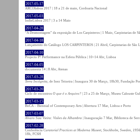
2017-05-17
ARCOlisboa 2017 | 18 a 21 de maio, Cordoaria Nacional
2017-05-03
IndieLisboa 2017 | 3 a 14 Maio
2017-04-28
“A Desmontagem” da exposição de Los Carpinteros | 1 Maio, Carpintarias de S
2017-04-18
Lançamento do Catálogo LOS CARPINTEROS | 21 Abril, Carpintarias de São 
2017-04-10
Projecto P! Performance na Esfera Pública | 10>14 Abr, Lisboa
2017-04-05
documenta 14 | 8 Abr, Atenas
2017-03-28
Terra Incógnita
, de Inez Teixeira | Inaugura 30 de Março, 18h30, Fundação P
2017-03-20
Ciclo de encontros
O que é o Arquivo?
| 23 a 25 de Março, Museu Calouste Gu
2017-03-15
BoCA – Biennial of Contemporary Arts | Abertura 17 Mar, Lisboa e Porto
2017-03-07
Álvaro Siza Vieira: Visões da Alhambra
| Inauguração 7 Mar, Biblioteca de Serr
2017-02-28
Conferência
Curatorial Practices at Moderna Museet, Stockholm, Sweden, 1956-
18h, FCSH