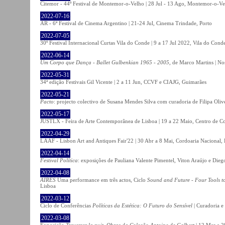
Citemor - 44º Festival de Montemor-o-Velho | 28 Jul - 13 Ago, Montemor-o-Ve
2022-07-16
AR - 6ª Festival de Cinema Argentino | 21-24 Jul, Cinema Trindade, Porto
2022-07-05
30º Festival Internacional Curtas Vila do Conde | 9 a 17 Jul 2022, Vila do Cond
2022-06-14
Um Corpo que Dança - Ballet Gulbenkian 1965 - 2005
, de Marco Martins | No
2022-05-31
34ª edição Festivais Gil Vicente | 2 a 11 Jun, CCVF e CIAJG, Guimarães
2022-05-21
Pacto
: projecto colectivo de Susana Mendes Silva com curadoria de Filipa Oli
2022-05-17
JUSTLX - Feira de Arte Contemporânea de Lisboa | 19 a 22 Maio, Centro de C
2022-04-29
LAAF - Lisbon Art and Antiques Fair'22 | 30 Abr a 8 Mai, Cordoaria Nacional,
2022-04-14
Festival Política
: exposições de Pauliana Valente Pimentel, Viton Araújo e Die
2022-04-08
AIRES
Uma performance em três actos, Ciclo
Sound and Future - Four Tools t
Lisboa
2022-03-12
Ciclo de Conferências
Políticas da Estética: O Futuro do Sensível
| Curadoria e
2022-03-08
Exposição
Traverser la nuit. Obras da Coleção Antoine de Galbert
| 12 Mar a 2