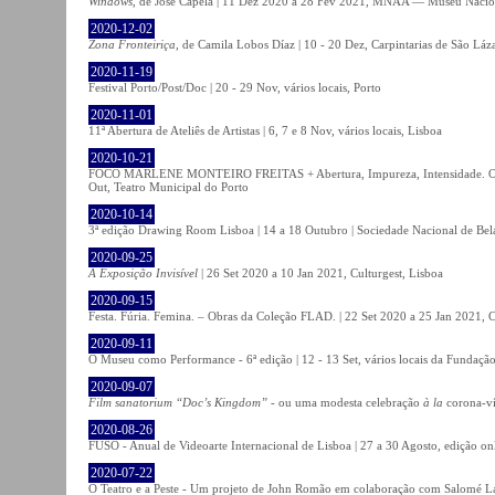
Windows
, de José Capela | 11 Dez 2020 a 28 Fev 2021, MNAA — Museu Nacion
2020-12-02
Zona Fronteiriça
, de Camila Lobos Díaz | 10 - 20 Dez, Carpintarias de São Láz
2020-11-19
Festival Porto/Post/Doc | 20 - 29 Nov, vários locais, Porto
2020-11-01
11ª Abertura de Ateliês de Artistas | 6, 7 e 8 Nov, vários locais, Lisboa
2020-10-21
FOCO MARLENE MONTEIRO FREITAS + Abertura, Impureza, Intensidade. Olhare
Out, Teatro Municipal do Porto
2020-10-14
3ª edição Drawing Room Lisboa | 14 a 18 Outubro | Sociedade Nacional de Bela
2020-09-25
A Exposição Invisível
| 26 Set 2020 a 10 Jan 2021, Culturgest, Lisboa
2020-09-15
Festa. Fúria. Femina. – Obras da Coleção FLAD. | 22 Set 2020 a 25 Jan 2021, C
2020-09-11
O Museu como Performance - 6ª edição | 12 - 13 Set, vários locais da Fundação
2020-09-07
Film sanatorium “Doc’s Kingdom”
- ou uma modesta celebração
à la
corona-ví
2020-08-26
FUSO - Anual de Videoarte Internacional de Lisboa | 27 a 30 Agosto, edição on
2020-07-22
O Teatro e a Peste - Um projeto de John Romão em colaboração com Salomé La