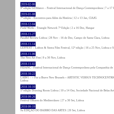
2019-02-06
9ª edição GUIdance – Festival Internacional de Dança Contemporânea | 7 a 17
2019-01-08
7ª edição - Encontros para Além da História | 12 e 13 Jan, CIAJG
2018-12-04
Field Works
- Triangle Network 7ª Edição | 2 a 16 Dez, Hangar
2018-11-27
Parallel Review Lisboa | 28 Nov - 16 de Dez, Campo de Santa Clara, Lisboa
2018-11-14
LEFFEST – Lisbon & Sintra Film Festival, 12ª edição | 16 a 25 Nov, Lisboa e S
2018-11-06
The New Art Fest | 9 a 30 Nov, Lisboa
2018-11-02
FIDANC - Festival Internacional de Dança Contemporânea pela Companhia de
2018-10-22
LAB#1 – « For a Brave New Brussels » ARTISTIC VERSUS TECHNOCENTRI
Lisboa
2018-10-10
1ª edição Drawing Room Lisboa | 10 a 14 Out, Sociedade Nacional de Belas Art
2018-09-26
Festival Olhares do Mediterrâneo | 27 a 30 Set, Lisboa
2018-09-19
9a EDIÇÃO DO BAIRRO DAS ARTES | 20 Set, Lisboa