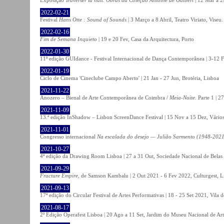
2022-02-21
Festival
Hans Otte : Sound of Sounds
| 3 Março a 8 Abril, Teatro Viriato, Viseu.
2022-02-16
Fim de Semana Inquieto
| 19 e 20 Fev, Casa da Arquitectura, Porto
2022-01-30
11ª edição GUIdance - Festival Internacional de Dança Contemporânea | 3-12 Fe
2022-01-19
Ciclo de Cinema 'Cineclube Campo Aberto' | 21 Jan - 27 Jun, Brotéria, Lisboa
2021-11-22
Anozero – Bienal de Arte Contemporânea de Coimbra /
Meia-Noite
. Parte 1 | 
2021-11-09
13.ª edição InShadow – Lisbon ScreenDance Festival | 15 Nov a 15 Dez, Vários
2021-11-01
Congresso internacional
Na escalada do desejo — Julião Sarmento (1948-2021
2021-10-27
4ª edição da Drawing Room Lisboa | 27 a 31 Out, Sociedade Nacional de Belas 
2021-09-29
Fracture Empire
, de Samson Kambalu | 2 Out 2021 - 6 Fev 2022, Culturgest, L
2021-09-13
17ª edição do Circular Festival de Artes Performativas | 18 - 25 Set 2021, Vila
2021-08-17
2ª Edição Operafest Lisboa | 20 Ago a 11 Set, Jardim do Museu Nacional de Art