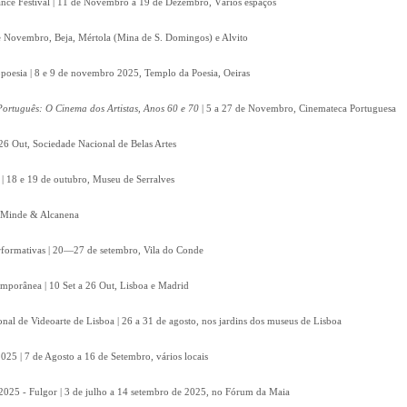
nce Festival | 11 de Novembro a 19 de Dezembro, Vários espaços
 de Novembro, Beja, Mértola (Mina de S. Domingos) e Alvito
poesia | 8 e 9 de novembro 2025, Templo da Poesia, Oeiras
ortuguês: O Cinema dos Artistas, Anos 60 e 70
| 5 a 27 de Novembro, Cinemateca Portuguesa
26 Out, Sociedade Nacional de Belas Artes
| 18 e 19 de outubro, Museu de Serralves
t, Minde & Alcanena
Performativas | 20—27 de setembro, Vila do Conde
emporânea | 10 Set a 26 Out, Lisboa e Madrid
onal de Videoarte de Lisboa | 26 a 31 de agosto, nos jardins dos museus de Lisboa
2025 | 7 de Agosto a 16 de Setembro, vários locais
2025 - Fulgor | 3 de julho a 14 setembro de 2025, no Fórum da Maia