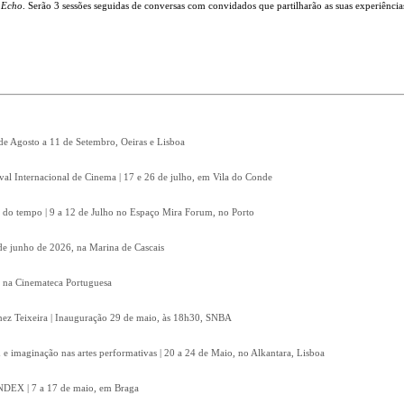
,
Echo
. Serão 3 sessões seguidas de conversas com convidados que partilharão as suas experiênci
 de Agosto a 11 de Setembro, Oeiras e Lisboa
ival Internacional de Cinema | 17 e 26 de julho, em Vila do Conde
 do tempo | 9 a 12 de Julho no Espaço Mira Forum, no Porto
8 de junho de 2026, na Marina de Cascais
, na Cinemateca Portuguesa
Inez Teixeira | Inauguração 29 de maio, às 18h30, SNBA
e imaginação nas artes performativas | 20 a 24 de Maio, no Alkantara, Lisboa
 INDEX | 7 a 17 de maio, em Braga