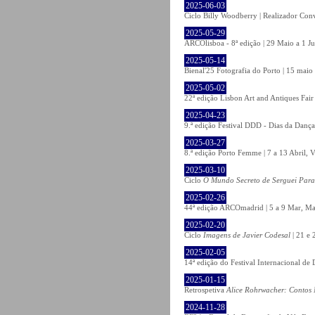
2025-06-03
Ciclo Billy Woodberry | Realizador Con
2025-05-29
ARCOlisboa - 8ª edição | 29 Maio a 1 J
2025-05-14
Bienal'25 Fotografia do Porto | 15 maio 
2025-05-02
22ª edição Lisbon Art and Antiques Fair
2025-04-23
9.ª edição Festival DDD - Dias da Dança
2025-03-27
8.ª edição Porto Femme | 7 a 13 Abril, V
2025-03-10
Ciclo
O Mundo Secreto de Serguei Par
2025-02-26
44ª edição ARCOmadrid | 5 a 9 Mar, Ma
2025-02-20
Ciclo
Imagens de Javier Codesal
| 21 e 
2025-02-05
14ª edição do Festival Internacional d
2025-01-15
Retrospetiva
Alice Rohrwacher: Contos 
2024-11-28