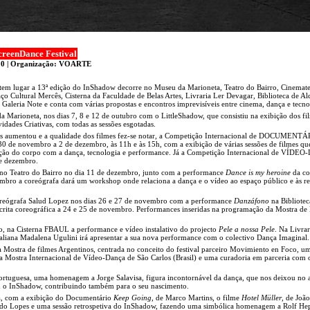
creenDance Festival
020 | Organização: VOARTE
m lugar a 13ª edição do InShadow decorre no Museu da Marioneta, Teatro do Bairro, Cinemat
ço Cultural Mercês, Cisterna da Faculdade de Belas Artes, Livraria Ler Devagar, Biblioteca de Alc
aleria Note e conta com várias propostas e encontros imprevisíveis entre cinema, dança e tecno
 da Marioneta, nos dias 7, 8 e 12 de outubro com o LittleShadow, que consistiu na exibição dos fi
idades Criativas, com todas as sessões esgotadas.
es aumentou e a qualidade dos filmes fez-se notar, a Competição Internacional de DOCUMENTA
 de novembro a 2 de dezembro, às 11h e às 15h, com a exibição de várias sessões de filmes qu
̧ão do corpo com a dança, tecnologia e performance. Já a Competição Internacional de VÍDE
de dezembro.
á no Teatro do Bairro no dia 11 de dezembro, junto com a performance
Dance is my heroine
da co
ro a coreógrafa dará um workshop onde relaciona a dança e o vídeo ao espaço público e às r
oreógrafa Salud Lopez nos dias 26 e 27 de novembro com a performance
Danzáfono
na Bibliotec
escrita coreográfica a 24 e 25 de novembro. Performances inseridas na programação da Mostra d
o, na Cisterna FBAUL a performance e vídeo instalativo do projecto
Pele a nossa Pele
. Na Livrar
italiana Madalena Ugulini irá apresentar a sua nova performance com o colectivo Dança Imaginal.
ma Mostra de filmes Argentinos, centrada no conceito do festival parceiro Movimiento en Foco, um
Mostra Internacional de Vídeo-Dança de São Carlos (Brasil) e uma curadoria em parceria com o
rtuguesa, uma homenagem a Jorge Salavisa, figura incontornável da dança, que nos deixou no 
om o InShadow, contribuindo também para o seu nascimento.
a, com a exibição do Documentário
Keep Going
, de Marco Martins, o filme
Hotel Müller
, de Joã
ndo Lopes e uma sessão retrospetiva do InShadow, fazendo uma simbólica homenagem a Rolf H