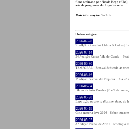
filme realizado por Nicola Hepp (filha)
arte de programar do Jorge Salavisa.
Mais informação:
Vo'Arte
Outros artigos:
2026-07-28
7ª edição Operafest Lisboa & Oeiras | 5
2026-07-14
34.ª edição Curtas Vila do Conde – Fest
2026-06-30
TEMPORAL - Festival dedicado às artes
2026-06-16
1ª edição Festival Art Explora | 18 a 2
2026-06-04
Filmes de João Penalva | 8 e 9 de Junho
2026-05-28
Exposição
quarenta dias sem deus
, de 
2026-05-19
Ciclo matéria leve 2026 - Sobre imagem 
2026-05-07
3.ª edição Bienal de Arte e Tecnologia