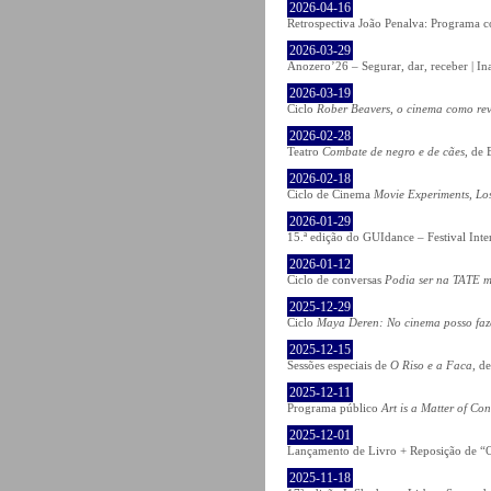
2026-04-16
Retrospectiva João Penalva: Programa c
2026-03-29
Anozero’26 – Segurar, dar, receber | In
2026-03-19
Ciclo
Rober Beavers, o cinema como re
2026-02-28
Teatro
Combate de negro e de cães
, de 
2026-02-18
Ciclo de Cinema
Movie Experiments, Lo
2026-01-29
15.ª edição do GUIdance – Festival Int
2026-01-12
Ciclo de conversas
Podia ser na TATE m
2025-12-29
Ciclo
Maya Deren: No cinema posso fa
2025-12-15
Sessões especiais de
O Riso e a Faca
, d
2025-12-11
Programa público
Art is a Matter of Co
2025-12-01
Lançamento de Livro + Reposição de “O
2025-11-18