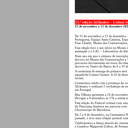
13.ª edição InShadow – Lisbon S
15 de novembro a 15 de dezembro 2
De 15 de novembro a 15 de dezembro, te
Portuguesa, Espaço Santa Catarina, Espa
Fnac Chiado, Museu das Comunicações, G
Esta edição teve o seu início no Museu
animação e o LAC – Laboratório de Ativ
Num ano em que o número de inscriçõ
decorre no Museu das Comunicações a 30
percursos documentais em torno da relac
decorre no Teatro do Bairro de 6 a 10 
A cerimónia de entrega de prémios ser
espanhola Cristina Gomez. A 10 de dezemb
sociais.
Contaremos ainda com a presença da c
Alcântara, e realizará 2 workshops de 
em Portugal.
Rita Vilhena apresenta a 24 de novembr
Devagar a 8 dezembro às 17h a artista 
Esta edição do Festival contará com u
do Panorama América em parceria com a 
Choreoscope de Barcelona.
De 2 a 4 de dezembro, na Cinemateca Po
passado, e teve uma relação pessoal c
Celebraremos a dança através do cinem
e
Lissabon Wuppertal Lisboa
, de Ferna