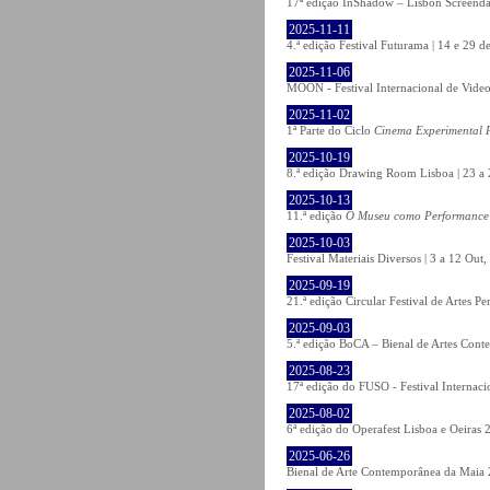
17ª edição InShadow – Lisbon Screenda
2025-11-11
4.ª edição Festival Futurama | 14 e 29
2025-11-06
MOON - Festival Internacional de Video
2025-11-02
1ª Parte do Ciclo
Cinema Experimental P
2025-10-19
8.ª edição Drawing Room Lisboa | 23 a 
2025-10-13
11.ª edição
O Museu como Performance
2025-10-03
Festival Materiais Diversos | 3 a 12 Ou
2025-09-19
21.ª edição Circular Festival de Artes 
2025-09-03
5.ª edição BoCA – Bienal de Artes Cont
2025-08-23
17ª edição do FUSO - Festival Internaci
2025-08-02
6ª edição do Operafest Lisboa e Oeiras 
2025-06-26
Bienal de Arte Contemporânea da Maia 