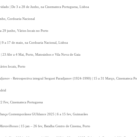
vidado | De 3 a 28 de Junho, na Cinemateca Portuguesa, Lisboa
unho, Cordoaria Nacional
a 29 junho, Vários locais no Porto
 | 9 a 17 de maio, na Cordoaria Nacional, Lisboa
 | 23 Abr a 4 Mai, Porto, Matosinhos e Vila Nova de Gaia
ários locais, Porto
adjanov
- Retrospectiva integral Serguei Paradjanov (1924-1990) | 15 a 31 Março, Cinemateca P
drid
22 Fev, Cinemateca Portuguesa
e Dança Contemporânea GUIdance 2025 | 6 a 15 fev, Guimarães
Maravilhosos
| 15 jan – 26 fev, Batalha Centro de Cinema, Porto