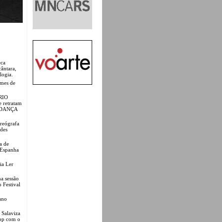
eca
ântara,
logia.
lmes de
́RIO
e retratam
O-DANÇA
reógrafa
edes
a de
e Espanha
ia Ler
a sessão
 Festival
ano
o Salaviza
epp com o