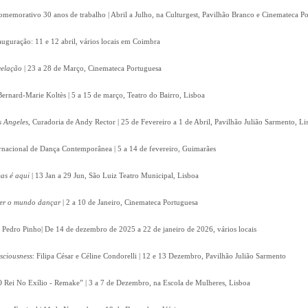
omemorativo 30 anos de trabalho | Abril a Julho, na Culturgest, Pavilhão Branco e Cinemateca P
auguração: 11 e 12 abril, vários locais em Coimbra
velação
| 23 a 28 de Março, Cinemateca Portuguesa
Bernard-Marie Koltès | 5 a 15 de março, Teatro do Bairro, Lisboa
s Angeles
, Curadoria de Andy Rector | 25 de Fevereiro a 1 de Abril, Pavilhão Julião Sarmento, Li
ernacional de Dança Contemporânea | 5 a 14 de fevereiro, Guimarães
as é aqui
| 13 Jan a 29 Jun, São Luiz Teatro Municipal, Lisboa
zer o mundo dançar
| 2 a 10 de Janeiro, Cinemateca Portuguesa
e Pedro Pinho| De 14 de dezembro de 2025 a 22 de janeiro de 2026, vários locais
nsciousness
: Filipa César e Céline Condorelli | 12 e 13 Dezembro, Pavilhão Julião Sarmento
 Rei No Exílio - Remake” | 3 a 7 de Dezembro, na Escola de Mulheres, Lisboa