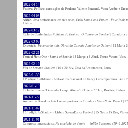
2022-04-14
Festival Política
: exposições de Pauliana Valente Pimentel, Viton Araújo e Die
2022-04-08
AIRES
Uma performance em três actos, Ciclo
Sound and Future - Four Tools t
Lisboa
2022-03-12
Ciclo de Conferências
Políticas da Estética: O Futuro do Sensível
| Curadoria e
2022-03-08
Exposição
Traverser la nuit. Obras da Coleção Antoine de Galbert
| 12 Mar a 2
2022-02-21
Festival
Hans Otte : Sound of Sounds
| 3 Março a 8 Abril, Teatro Viriato, Viseu.
2022-02-16
Fim de Semana Inquieto
| 19 e 20 Fev, Casa da Arquitectura, Porto
2022-01-30
11ª edição GUIdance - Festival Internacional de Dança Contemporânea | 3-12 Fe
2022-01-19
Ciclo de Cinema 'Cineclube Campo Aberto' | 21 Jan - 27 Jun, Brotéria, Lisboa
2021-11-22
Anozero – Bienal de Arte Contemporânea de Coimbra /
Meia-Noite
. Parte 1 | 
2021-11-09
13.ª edição InShadow – Lisbon ScreenDance Festival | 15 Nov a 15 Dez, Vários
2021-11-01
Congresso internacional
Na escalada do desejo — Julião Sarmento (1948-2021