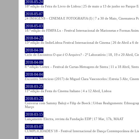
2018-05-24
18ª edição da Feira do Livro de Lisboa | 25 de maio a 13 de junho no Parque 
2018-05-07
24 IMAGENS – CINEMA E FOTOGRAFIA (I) | 7 a 30 de Maio, Cinemateca Po
2018-05-03
18.ª edição do FIMFA Lx - Festival Internacional de Marionetas e Formas Anim
2018-04-23
15ª edição do IndieLisboa Festival Internacional de Cinema | 26 de Abril a 6 d
2018-04-16
Ciclo de Encontros O que é O Arquivo? - 2º Laboratório | 18, 19 e 20 Abril, C
2018-04-09
8.ª edição Córtex – Festival de Curtas-Metragens de Sintra | 11 a 18 Abril, Sintr
2018-04-04
Encontro Silencioso
(2017) de Miguel Clara Vasconcelos | Estreia 5 Abr, Cinem
2018-03-25
11ª edição da Festa do Cinema Italiano | 4 a 12 Abril, Lisboa
2018-03-22
Conversa com Sammy Baloji e Filip de Boeck | Urban Realignments: Ethnographi
Março
2018-03-15
Lançamento Electra, revista da Fundação EDP | 17 Mar, 17h, MAAT
2018-03-07
CUMPLICIDADES´18 - Festival Internacional de Dança Contemporânea de Lisb
2018-02-28