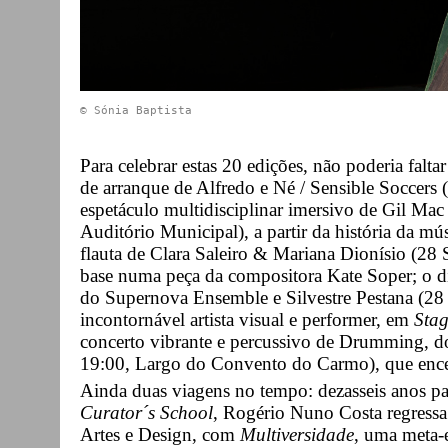
©
 Sónia Baptista
Para celebrar estas 20 edições, não poderia falta
de arranque de Alfredo e Né / Sensible Soccers 
espetáculo multidisciplinar imersivo de Gil Mac
Auditório Municipal), a partir da história da mú
flauta de Clara Saleiro & Mariana Dionísio (28
base numa peça da compositora Kate Soper; o diá
do Supernova Ensemble e Silvestre Pestana (28
incontornável artista visual e performer, em
Stag
concerto vibrante e percussivo de Drumming, 
19:00, Largo do Convento do Carmo), que encerr
Ainda duas viagens no tempo: dezasseis anos pa
Curator´s School
, Rogério Nuno Costa regress
Artes e Design, com
Multiversidade
, uma meta-