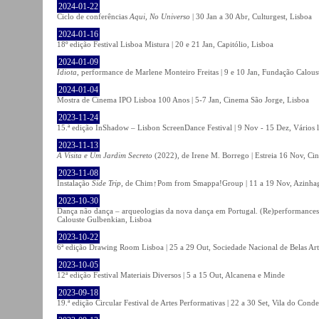
2024-01-22
Ciclo de conferências
Aqui, No Universo
| 30 Jan a 30 Abr, Culturgest, Lisboa
2024-01-16
18º edição Festival Lisboa Mistura | 20 e 21 Jan, Capitólio, Lisboa
2024-01-09
Idiota
, performance de Marlene Monteiro Freitas | 9 e 10 Jan, Fundação Calou
2024-01-04
Mostra de Cinema IPO Lisboa 100 Anos | 5-7 Jan, Cinema São Jorge, Lisboa
2023-11-24
15.ª edição InShadow – Lisbon ScreenDance Festival | 9 Nov - 15 Dez, Vários l
2023-11-13
A Visita e Um Jardim Secreto
(2022), de Irene M. Borrego | Estreia 16 Nov, Ci
2023-11-08
Instalação
Side Trip
, de Chim↑Pom from Smappa!Group | 11 a 19 Nov, Azinhaga
2023-10-30
Dança não dança – arqueologias da nova dança em Portugal. (Re)performances,
Calouste Gulbenkian, Lisboa
2023-10-22
6ª edição Drawing Room Lisboa | 25 a 29 Out, Sociedade Nacional de Belas Art
2023-10-05
12ª edição Festival Materiais Diversos | 5 a 15 Out, Alcanena e Minde
2023-09-18
19.ª edição Circular Festival de Artes Performativas | 22 a 30 Set, Vila do Conde