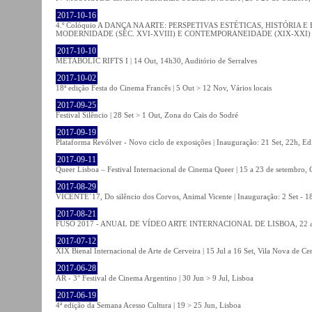
2017-10-16
4.º Colóquio A DANÇA NA ARTE: PERSPETIVAS ESTÉTICAS, HISTÓRIA
MODERNIDADE (SÉC. XVI-XVIII) E CONTEMPORANEIDADE (XIX-XXI) | 21 O
2017-10-10
METABOLIC RIFTS I | 14 Out, 14h30, Auditório de Serralves
2017-10-02
18ª edição Festa do Cinema Francês | 5 Out > 12 Nov, Vários locais
2017-09-25
Festival Silêncio | 28 Set > 1 Out, Zona do Cais do Sodré
2017-09-19
Plataforma Revólver - Novo ciclo de exposições | Inauguração: 21 Set, 22h, Edi
2017-09-11
Queer Lisboa – Festival Internacional de Cinema Queer | 15 a 23 de setembro,
2017-08-29
VICENTE´17, Do silêncio dos Corvos, Animal Vicente | Inauguração: 2 Set - 
2017-08-21
FUSO 2017 - ANUAL DE VÍDEO ARTE INTERNACIONAL DE LISBOA, 22 a 
2017-07-12
XIX Bienal Internacional de Arte de Cerveira | 15 Jul a 16 Set, Vila Nova de Ce
2017-06-28
AR - 3° Festival de Cinema Argentino | 30 Jun > 9 Jul, Lisboa
2017-06-19
4ª edição da Semana Acesso Cultura | 19 > 25 Jun, Lisboa