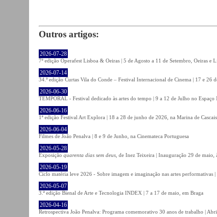
Outros artigos:
2026-07-28
7ª edição Operafest Lisboa & Oeiras | 5 de Agosto a 11 de Setembro, Oeiras e L
2026-07-14
34.ª edição Curtas Vila do Conde – Festival Internacional de Cinema | 17 e 26 
2026-06-30
TEMPORAL - Festival dedicado às artes do tempo | 9 a 12 de Julho no Espaço
2026-06-16
1ª edição Festival Art Explora | 18 a 28 de junho de 2026, na Marina de Cascais
2026-06-04
Filmes de João Penalva | 8 e 9 de Junho, na Cinemateca Portuguesa
2026-05-28
Exposição
quarenta dias sem deus
, de Inez Teixeira | Inauguração 29 de maio
2026-05-19
Ciclo matéria leve 2026 - Sobre imagem e imaginação nas artes performativas |
2026-05-07
3.ª edição Bienal de Arte e Tecnologia INDEX | 7 a 17 de maio, em Braga
2026-04-16
Retrospectiva João Penalva: Programa comemorativo 30 anos de trabalho | Abri