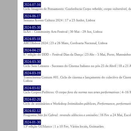
2024-07-16
Ciclo Imagens de Pensamento: Conferência
Corpo rebelde, corpo vulnerável
, d
2024-06-17
Semana Acesso Cultura 2024 | 17 a 23 Junho, Lisboa
2024-05-30
InArt – Community Arts Festival | 30 Mai - 29 Jun, Lisboa
2024-05-18
ARCOlisboa 2024 | 23 a 26 Maio, Cordoaria Nacional, Lisboa
2024-04-23
8.ª edição do DDD – Festival Dias da Dança | 23 Abr - 5 Mai, Porto, Matosinho
2024-03-30
Ciclo Sem Censura - Sucessos do Cinema Italiano no pós 25 de Abril | 18 a 21
2024-03-19
Transcinema Comum #01. Ciclo de cinema e lançamento do colectivo de Cine
Lisboa
2024-03-02
Ciclo
Corpos Políticos: O corpo fora da norma nas artes performativas
| 4–16 M
2024-02-20
Ciclo de seminários e Workshop
Intimidades públicas, Performance, performati
2024-02-12
Programa
Não foi Cabral: revendo silêncios e omissões
| 16 Fev a 24 Mai, Escol
2024-01-30
13ª edição GUIdance | 1 a 10 Fev, Vários locais, Guimarães