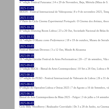
4.ª edição Festival Futurama | 14 e 29 de Novembro, Beja, Mértola (Mina de S
2025-11-06
MOON - Festival Internacional de Videopoesia | 8 e 9 de novembro 2025, Temp
2025-11-02
1ª Parte do Ciclo
Cinema Experimental Português: O Cinema dos Artistas, Anos
2025-10-19
8.ª edição Drawing Room Lisboa | 23 a 26 Out, Sociedade Nacional de Belas Ar
2025-10-13
11.ª edição
O Museu como Performance
| 18 e 19 de outubro, Museu de Serral
2025-10-03
Festival Materiais Diversos | 3 a 12 Out, Minde & Alcanena
2025-09-19
21.ª edição Circular Festival de Artes Performativas | 20—27 de setembro, Vila
2025-09-03
5.ª edição BoCA – Bienal de Artes Contemporânea | 10 Set a 26 Out, Lisboa e 
2025-08-23
17ª edição do FUSO - Festival Internacional de Videoarte de Lisboa | 26 a 31 d
2025-08-02
6ª edição do Operafest Lisboa e Oeiras 2025 | 7 de Agosto a 16 de Setembro, vá
2025-06-26
Bienal de Arte Contemporânea da Maia 2025 - Fulgor | 3 de julho a 14 setemb
2025-06-03
Ciclo Billy Woodberry | Realizador Convidado | De 3 a 28 de Junho, na Cinema