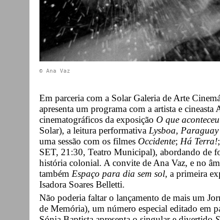
© Ana Vaz
Em parceria com a Solar Galeria de Arte Cinemát
apresenta um programa com a artista e cineasta 
cinematográficos da exposição
O que aconteceu
Solar), a leitura performativa
Lysboa, Paraguay
uma sessão com os filmes
Occidente
;
Há Terra!
SET, 21:30, Teatro Municipal), abordando de form
história colonial. A convite de Ana Vaz, e no 
também
Espaço para dia sem sol
, a primeira ex
Isadora Soares Belletti.
Não poderia faltar o lançamento de mais um Jor
de Memória), um número especial editado em par
Sónia Baptista apresenta o singular e divertido
S