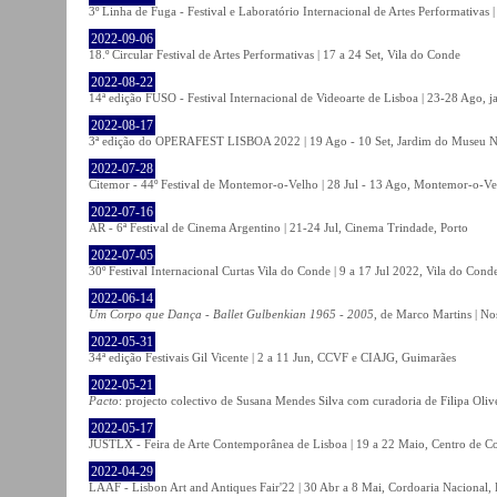
3º Linha de Fuga - Festival e Laboratório Internacional de Artes Performativas 
2022-09-06
18.º Circular Festival de Artes Performativas | 17 a 24 Set, Vila do Conde
2022-08-22
14ª edição FUSO - Festival Internacional de Videoarte de Lisboa | 23-28 Ago, j
2022-08-17
3ª edição do OPERAFEST LISBOA 2022 | 19 Ago - 10 Set, Jardim do Museu Na
2022-07-28
Citemor - 44º Festival de Montemor-o-Velho | 28 Jul - 13 Ago, Montemor-o-Ve
2022-07-16
AR - 6ª Festival de Cinema Argentino | 21-24 Jul, Cinema Trindade, Porto
2022-07-05
30º Festival Internacional Curtas Vila do Conde | 9 a 17 Jul 2022, Vila do Cond
2022-06-14
Um Corpo que Dança - Ballet Gulbenkian 1965 - 2005
, de Marco Martins | No
2022-05-31
34ª edição Festivais Gil Vicente | 2 a 11 Jun, CCVF e CIAJG, Guimarães
2022-05-21
Pacto
: projecto colectivo de Susana Mendes Silva com curadoria de Filipa Oli
2022-05-17
JUSTLX - Feira de Arte Contemporânea de Lisboa | 19 a 22 Maio, Centro de C
2022-04-29
LAAF - Lisbon Art and Antiques Fair'22 | 30 Abr a 8 Mai, Cordoaria Nacional,