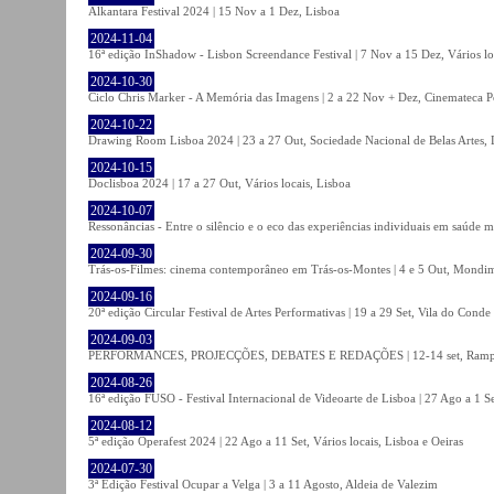
Alkantara Festival 2024 | 15 Nov a 1 Dez, Lisboa
2024-11-04
16ª edição InShadow - Lisbon Screendance Festival | 7 Nov a 15 Dez, Vários lo
2024-10-30
Ciclo Chris Marker - A Memória das Imagens | 2 a 22 Nov + Dez, Cinemateca P
2024-10-22
Drawing Room Lisboa 2024 | 23 a 27 Out, Sociedade Nacional de Belas Artes, 
2024-10-15
Doclisboa 2024 | 17 a 27 Out, Vários locais, Lisboa
2024-10-07
Ressonâncias - Entre o silêncio e o eco das experiências individuais em saúde 
2024-09-30
Trás-os-Filmes: cinema contemporâneo em Trás-os-Montes | 4 e 5 Out, Mondi
2024-09-16
20ª edição Circular Festival de Artes Performativas | 19 a 29 Set, Vila do Conde
2024-09-03
PERFORMANCES, PROJECÇÕES, DEBATES E REDAÇÕES | 12-14 set, Rampa
2024-08-26
16ª edição FUSO - Festival Internacional de Videoarte de Lisboa | 27 Ago a 1 Se
2024-08-12
5ª edição Operafest 2024 | 22 Ago a 11 Set, Vários locais, Lisboa e Oeiras
2024-07-30
3ª Edição Festival Ocupar a Velga | 3 a 11 Agosto, Aldeia de Valezim