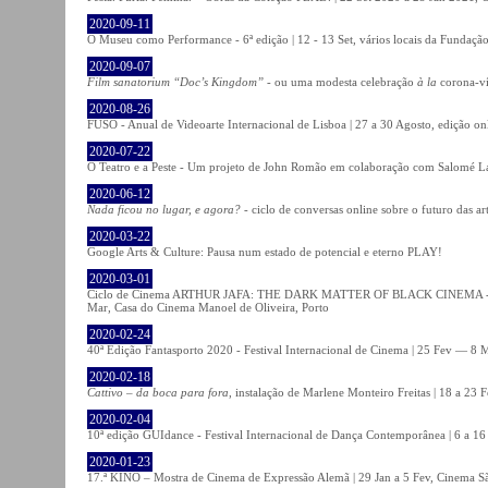
2020-09-11
O Museu como Performance - 6ª edição | 12 - 13 Set, vários locais da Fundação
2020-09-07
Film sanatorium “Doc’s Kingdom”
- ou uma modesta celebração
à la
corona-ví
2020-08-26
FUSO - Anual de Videoarte Internacional de Lisboa | 27 a 30 Agosto, edição on
2020-07-22
O Teatro e a Peste - Um projeto de John Romão em colaboração com Salomé La
2020-06-12
Nada ficou no lugar, e agora?
- ciclo de conversas online sobre o futuro das ar
2020-03-22
Google Arts & Culture: Pausa num estado de potencial e eterno PLAY!
2020-03-01
Ciclo de Cinema ARTHUR JAFA: THE DARK MATTER OF BLACK CINEMA - 
Mar, Casa do Cinema Manoel de Oliveira, Porto
2020-02-24
40ª Edição Fantasporto 2020 - Festival Internacional de Cinema | 25 Fev — 8 M
2020-02-18
Cattivo – da boca para fora
, instalação de Marlene Monteiro Freitas | 18 a 23 
2020-02-04
10ª edição GUIdance - Festival Internacional de Dança Contemporânea | 6 a 16
2020-01-23
17.ª KINO – Mostra de Cinema de Expressão Alemã | 29 Jan a 5 Fev, Cinema Sã