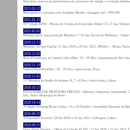
Itinerários sonoros na performance art: processos de criação e recriação artíst
2021-02-12
Retrospetiva e conversa com Jonathan Meades | Garagem Sul - ONLINE
2021-01-15
18.ª edição KINO - Mostra de Cinema de Expressão Alemã | 21-27 Jan, Online (
2021-01-01
Homem-agem
, uma produção Bestiário | 7-10 Jan, Escola de Mulheres – Clube 
2020-12-11
Windows
, de José Capela | 11 Dez 2020 a 28 Fev 2021, MNAA — Museu Nacion
2020-12-02
Zona Fronteiriça
, de Camila Lobos Díaz | 10 - 20 Dez, Carpintarias de São Láz
2020-11-19
Festival Porto/Post/Doc | 20 - 29 Nov, vários locais, Porto
2020-11-01
11ª Abertura de Ateliês de Artistas | 6, 7 e 8 Nov, vários locais, Lisboa
2020-10-21
FOCO MARLENE MONTEIRO FREITAS + Abertura, Impureza, Intensidade. Olhare
Out, Teatro Municipal do Porto
2020-10-14
3ª edição Drawing Room Lisboa | 14 a 18 Outubro | Sociedade Nacional de Bela
2020-09-25
A Exposição Invisível
| 26 Set 2020 a 10 Jan 2021, Culturgest, Lisboa
2020-09-15
Festa. Fúria. Femina. – Obras da Coleção FLAD. | 22 Set 2020 a 25 Jan 2021, C