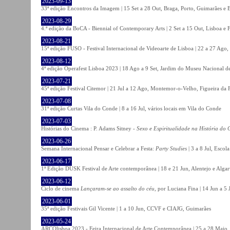
2023-09-13
33ª edição Encontros da Imagem | 15 Set a 28 Out, Braga, Porto, Guimarães e 
2023-08-29
4.ª edição da BoCA - Biennial of Contemporary Arts | 2 Set a 15 Out, Lisboa e 
2023-08-21
15ª edição FUSO - Festival Internacional de Videoarte de Lisboa | 22 a 27 Ago, 
2023-08-12
4ª edição Operafest Lisboa 2023 | 18 Ago a 9 Set, Jardim do Museu Nacional de
2023-07-21
45ª edição Festival Citemor | 21 Jul a 12 Ago, Montemor-o-Velho, Figueira da
2023-07-08
31ª edição Curtas Vila do Conde | 8 a 16 Jul, vários locais em Vila do Conde
2023-07-03
Histórias do Cinema : P. Adams Sitney -
Sexo e Espiritualidade na História do
2023-06-26
Semana Internacional Pensar e Celebrar a Festa:
Party Studies
| 3 a 8 Jul, Escol
2023-06-17
1ª Edição DUSK Festival de Arte contemporânea | 18 e 21 Jun, Alentejo e Alga
2023-06-12
Ciclo de cinema
Lançaram-se ao assalto do céu
, por Luciana Fina | 14 Jun a 5
2023-06-01
35ª edição Festivais Gil Vicente | 1 a 10 Jun, CCVF e CIAJG, Guimarães
2023-05-24
ARCOlisboa 2023 - Feira Internacional de Arte Contemporânea | 25 a 28 Maio,