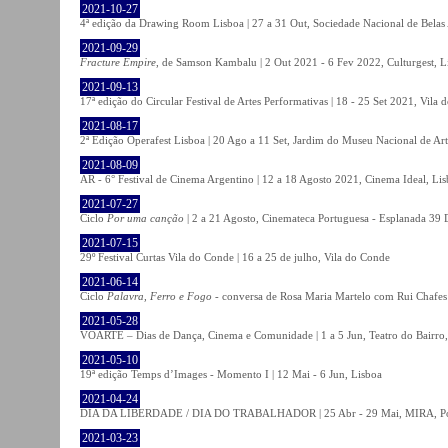
2021-10-27
4ª edição da Drawing Room Lisboa | 27 a 31 Out, Sociedade Nacional de Belas 
2021-09-29
Fracture Empire
, de Samson Kambalu | 2 Out 2021 - 6 Fev 2022, Culturgest, L
2021-09-13
17ª edição do Circular Festival de Artes Performativas | 18 - 25 Set 2021, Vila
2021-08-17
2ª Edição Operafest Lisboa | 20 Ago a 11 Set, Jardim do Museu Nacional de Art
2021-08-09
AR - 6° Festival de Cinema Argentino | 12 a 18 Agosto 2021, Cinema Ideal, Li
2021-07-27
Ciclo
Por uma canção
| 2 a 21 Agosto, Cinemateca Portuguesa - Esplanada 39 
2021-07-15
29º Festival Curtas Vila do Conde | 16 a 25 de julho, Vila do Conde
2021-06-14
Ciclo
Palavra, Ferro e Fogo
- conversa de Rosa Maria Martelo com Rui Chafes |
2021-05-28
VOARTE – Dias de Dança, Cinema e Comunidade | 1 a 5 Jun, Teatro do Bairro,
2021-05-10
19ª edição Temps d’Images - Momento I | 12 Mai - 6 Jun, Lisboa
2021-04-24
DIA DA LIBERDADE / DIA DO TRABALHADOR | 25 Abr - 29 Mai, MIRA, P
2021-03-23