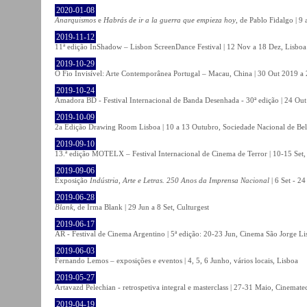
2020-01-08
Anarquismos
e
Habrás de ir a la guerra que empieza hoy
, de Pablo Fidalgo | 9 
2019-11-12
11ª edição InShadow – Lisbon ScreenDance Festival | 12 Nov a 18 Dez, Lisboa
2019-10-29
O Fio Invisível: Arte Contemporânea Portugal – Macau, China | 30 Out 2019 
2019-10-24
Amadora BD - Festival Internacional de Banda Desenhada - 30ª edição | 24 Ou
2019-10-09
2a Edição Drawing Room Lisboa | 10 a 13 Outubro, Sociedade Nacional de Bel
2019-09-10
13.ª edição MOTELX – Festival Internacional de Cinema de Terror | 10-15 Set,
2019-09-06
Exposição
Indústria, Arte e Letras. 250 Anos da Imprensa Nacional
| 6 Set - 2
2019-06-28
Blank
, de Irma Blank | 29 Jun a 8 Set, Culturgest
2019-06-17
AR - Festival de Cinema Argentino | 5ª edição: 20-23 Jun, Cinema São Jorge Li
2019-06-03
Fernando Lemos – exposições e eventos | 4, 5, 6 Junho, vários locais, Lisboa
2019-05-27
Artavazd Pelechian - retrospetiva integral e masterclass | 27-31 Maio, Cinemat
2019-04-19