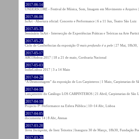
2017-06-14
UNDERSCORE - Festival de Música, Som, Imagem em Movimento e Arquivo | 1
2017-06-06
InArt - Abertura oficial: Concerto e Performance | 6 a 11 Jun, Teatro São Luiz
2017-05-31
Seminário InArt - Intersecção de Experiências Práticas e Teóricas na Arte Part
2017-05-23
Ciclo de Conferências da exposição
O mais profundo é a pele
| 27 Mai, 18h30, 
2017-05-17
ARCOlisboa 2017 | 18 a 21 de maio, Cordoaria Nacional
2017-05-03
IndieLisboa 2017 | 3 a 14 Maio
2017-04-28
“A Desmontagem” da exposição de Los Carpinteros | 1 Maio, Carpintarias de S
2017-04-18
Lançamento do Catálogo LOS CARPINTEROS | 21 Abril, Carpintarias de São 
2017-04-10
Projecto P! Performance na Esfera Pública | 10>14 Abr, Lisboa
2017-04-05
documenta 14 | 8 Abr, Atenas
2017-03-28
Terra Incógnita
, de Inez Teixeira | Inaugura 30 de Março, 18h30, Fundação P
2017-03-20