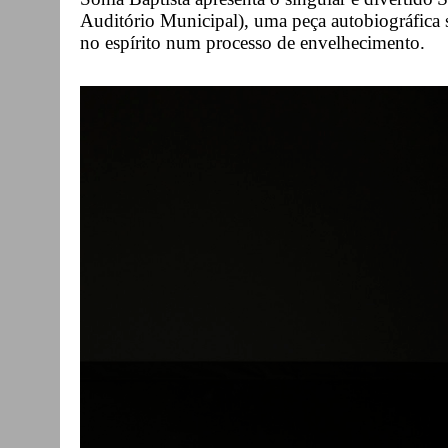
Auditório Municipal), uma peça autobiográfica 
no espírito num processo de envelhecimento.