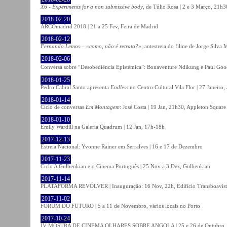
X6 - Experiments for a non submissive body
, de Túlio Rosa | 2 e 3 Março, 21h3
2018-02-20
ARCOmadrid 2018 | 21 a 25 Fev, Feira de Madrid
2018-02-12
Fernando Lemos – «como, não é retrato?»
, antestreia do filme de Jorge Silv
2018-02-06
Conversa sobre “Desobediência Epistémica”: Bonaventure Ndikung e Paul G
2018-01-25
Pedro Cabral Santo apresenta
Endless
no Centro Cultural Vila Flor | 27 Janeiro,
2018-01-14
Ciclo de conversas
Em Montagem
: José Costa | 19 Jan, 21h30, Appleton Square
2018-01-10
Emily Wardill na Galeria Quadrum | 12 Jan, 17h-18h
2017-12-13
Estreia Nacional: Yvonne Rainer em Serralves | 16 e 17 de Dezembro
2017-11-23
Ciclo A Gulbenkian e o Cinema Português | 25 Nov a 3 Dez, Gulbenkian
2017-11-14
PLATAFORMA REVÓLVER | Inauguração: 16 Nov, 22h, Edifício Transboavista
2017-11-02
FÓRUM DO FUTURO | 5 a 11 de Novembro, vários locais no Porto
2017-10-24
IV MOSTRA DE CINEMA OLHARES SOBRE ANGOLA | 25 e 26 de Outubro