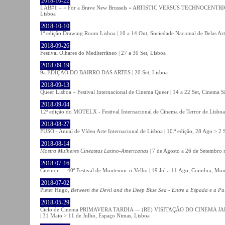
2018-10-22
LAB#1 – « For a Brave New Brussels » ARTISTIC VERSUS TECHNOCENTRI
Lisboa
2018-10-10
1ª edição Drawing Room Lisboa | 10 a 14 Out, Sociedade Nacional de Belas Art
2018-09-26
Festival Olhares do Mediterrâneo | 27 a 30 Set, Lisboa
2018-09-19
9a EDIÇÃO DO BAIRRO DAS ARTES | 20 Set, Lisboa
2018-09-13
Queer Lisboa – Festival Internacional de Cinema Queer | 14 a 22 Set, Cinema 
2018-09-04
12ª edição do MOTELX - Festival Internacional de Cinema de Terror de Lisboa 
2018-08-27
FUSO - Anual de Vídeo Arte Internacional de Lisboa | 10.ª edição, 28 Ago > 2 
2018-08-14
Mostra Mulheres Cineastas Latino-Americanas
| 7 de Agosto a 26 de Setembro 
2018-07-16
Citemor — 40º Festival de Montemor-o-Velho | 19 Jul a 11 Ago, Coimbra, Mon
2018-07-02
Pieter Hugo,
Between the Devil and the Deep Blue Sea - Entre a Espada e a Pa
2018-05-29
Ciclo de Cinema PRIMAVERA TARDIA — (RE) VISITAÇÃO DO CINEMA JAPONÊS
| 31 Maio > 11 de Julho, Espaço Nimas, Lisboa