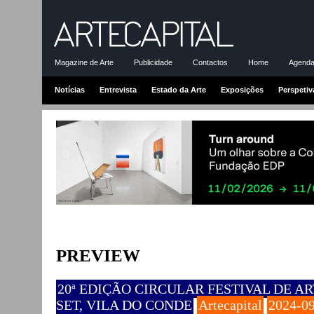
Magazine de Arte
Publicidade
Contactos
Home
Agenda-
Notícias
Entrevista
Estado da Arte
Exposições
Perspetiv
PREVIEW
20ª EDIÇÃO CIRCULAR FESTIVAL DE AR
SET, VILA DO CONDE
Artecapital
2024-0