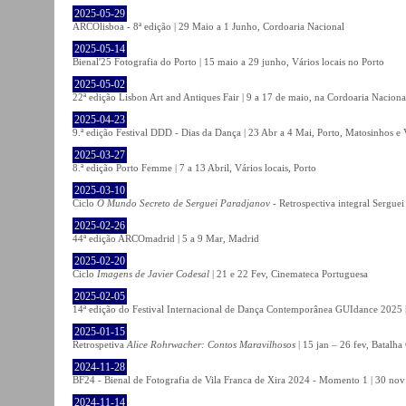
2025-05-29
ARCOlisboa - 8ª edição | 29 Maio a 1 Junho, Cordoaria Nacional
2025-05-14
Bienal'25 Fotografia do Porto | 15 maio a 29 junho, Vários locais no Porto
2025-05-02
22ª edição Lisbon Art and Antiques Fair | 9 a 17 de maio, na Cordoaria Naciona
2025-04-23
9.ª edição Festival DDD - Dias da Dança | 23 Abr a 4 Mai, Porto, Matosinhos e
2025-03-27
8.ª edição Porto Femme | 7 a 13 Abril, Vários locais, Porto
2025-03-10
Ciclo
O Mundo Secreto de Serguei Paradjanov
- Retrospectiva integral Sergu
2025-02-26
44ª edição ARCOmadrid | 5 a 9 Mar, Madrid
2025-02-20
Ciclo
Imagens de Javier Codesal
| 21 e 22 Fev, Cinemateca Portuguesa
2025-02-05
14ª edição do Festival Internacional de Dança Contemporânea GUIdance 2025 |
2025-01-15
Retrospetiva
Alice Rohrwacher: Contos Maravilhosos
| 15 jan – 26 fev, Batalh
2024-11-28
BF24 - Bienal de Fotografia de Vila Franca de Xira 2024 - Momento 1 | 30 nov 
2024-11-14