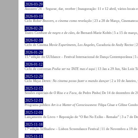
2026-03-29
Anozero’26 – Segurar, dar, receber | Inauguração: 11 e 12 abril, vários locais
2026-03-19
Ciclo
Rober Beavers, o cinema como revelação
| 23 a 28 de Março, Cinemateca
2026-02-28
Teatro
Combate de negro e de cães
, de Bernard-Marie Koltès | 5 a 15 de março,
2026-02-18
Ciclo de Cinema
Movie Experiments, Los Angeles
, Curadoria de Andy Rector | 2
2026-01-29
15.ª edição do GUIdance – Festival Internacional de Dança Contemporânea | 5 
2026-01-12
Ciclo de conversas
Podia ser na TATE mas é aqui
| 13 Jan a 29 Jun, São Luiz T
2025-12-29
Ciclo
Maya Deren: No cinema posso fazer o mundo dançar
| 2 a 10 de Janeiro
2025-12-15
Sessões especiais de
O Riso e a Faca
, de Pedro Pinho| De 14 de dezembro de 20
2025-12-11
Programa público
Art is a Matter of Consciousness
: Filipa César e Céline Cond
2025-12-01
Lançamento de Livro + Reposição de “O Rei No Exílio - Remake” | 3 a 7 de D
2025-11-18
17ª edição InShadow – Lisbon Screendance Festival | 11 de Novembro a 19 de
2025-11-11