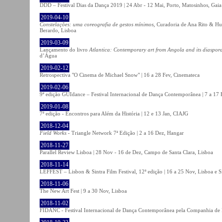
DDD – Festival Dias da Dança 2019 | 24 Abr - 12 Mai, Porto, Matosinhos, Gaia
2019-04-10
Constelações: uma coreografia de gestos mínimos
, Curadoria de Ana Rito & Hu
Berardo, Lisboa
2019-03-09
Lançamento do livro
Atlantica: Contemporary art from Angola and its diaspor
d’Água
2019-02-12
Retrospectiva "O Cinema de Michael Snow" | 16 a 28 Fev, Cinemateca
2019-02-06
9ª edição GUIdance – Festival Internacional de Dança Contemporânea | 7 a 17
2019-01-08
7ª edição - Encontros para Além da História | 12 e 13 Jan, CIAJG
2018-12-04
Field Works
- Triangle Network 7ª Edição | 2 a 16 Dez, Hangar
2018-11-27
Parallel Review Lisboa | 28 Nov - 16 de Dez, Campo de Santa Clara, Lisboa
2018-11-14
LEFFEST – Lisbon & Sintra Film Festival, 12ª edição | 16 a 25 Nov, Lisboa e S
2018-11-06
The New Art Fest | 9 a 30 Nov, Lisboa
2018-11-02
FIDANC - Festival Internacional de Dança Contemporânea pela Companhia de