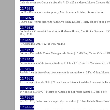
Ciclo de encontros
O que é o Arquivo?
| 23 a 25 de Março, Museu Calouste Gu
2017-03-15
BoCA – Biennial of Contemporary Arts | Abertura 17 Mar, Lisboa e Porto
2017-03-07
Álvaro Siza Vieira: Visões da Alhambra
| Inauguração 7 Mar, Biblioteca de Serr
2017-02-28
Conferência
Curatorial Practices at Moderna Museet, Stockholm, Sweden, 1956-
18h, FCSH
2017-02-21
ARCOmadrid 2017 | 22-26 Fev, Madrid
2017-02-14
Córtex – Festival de Curtas Metragens de Sintra | 16>19 Fev, Centro Cultural O
2017-02-08
"Visão Yanomami" de Claudia Andujar | 11 Fev 17h, Arquivo Municipal de Lisb
2017-01-31
José de Almada Negreiros: uma maneira de ser moderno
| 3 Fev>5 Jun, Museu 
2017-01-24
1º ciclo expositivo de 2017 | 28 Jan, Centro Internacional das Artes José de Gu
2017-01-17
14.ª edição da KINO – Mostra de Cinema de Expressão Alemã | 19 Jan-3 Fev
2017-01-09
ROI SOLEIL
, Performance e exposição individual | 13 Jan, Galeria Graça Bran
2017-01-04