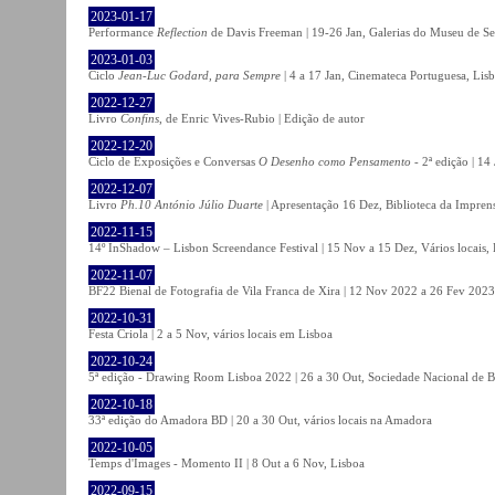
2023-01-17
Performance
Reflection
de Davis Freeman | 19-26 Jan, Galerias do Museu de Ser
2023-01-03
Ciclo
Jean-Luc Godard, para Sempre
| 4 a 17 Jan, Cinemateca Portuguesa, Lis
2022-12-27
Livro
Confins
, de Enric Vives-Rubio | Edição de autor
2022-12-20
Ciclo de Exposições e Conversas
O Desenho como Pensamento
- 2ª edição | 14
2022-12-07
Livro
Ph.10 António Júlio Duarte
| Apresentação 16 Dez, Biblioteca da Impren
2022-11-15
14º InShadow – Lisbon Screendance Festival | 15 Nov a 15 Dez, Vários locais,
2022-11-07
BF22 Bienal de Fotografia de Vila Franca de Xira | 12 Nov 2022 a 26 Fev 2023, 
2022-10-31
Festa Criola | 2 a 5 Nov, vários locais em Lisboa
2022-10-24
5ª edição - Drawing Room Lisboa 2022 | 26 a 30 Out, Sociedade Nacional de Be
2022-10-18
33ª edição do Amadora BD | 20 a 30 Out, vários locais na Amadora
2022-10-05
Temps d'Images - Momento II | 8 Out a 6 Nov, Lisboa
2022-09-15