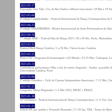
2023-05-17
Exposição
Gris, Vide, Cris
, de Rui Chafes e Alberto Giacometti | 18 Mai a 18 S
2023-05-04
4ª edição Cumplicidades – Festival Internacional de Dança Contemporânea de L
2023-04-25
3ª edição TRANSBORDA - Mostra Internacional de Artes Performativas de Alma
2023-04-10
7.ª edição DDD – Festival Dias da Dança 2023 | 18 a 30 Abr, Porto, Matosinhos
2023-03-31
Festival Abril Dança Coimbra | 1 a 30 Abr, Vários locais, Coimbra
2023-03-21
Para o Gil
- Programa de homenagem a Gil Mendo | 23-25 Mar, Culturgest, Li
2023-03-13
Conferência-performance
Olha o dia de ontem chegando - Samba: guardião 
Universidade Católica, Porto
2023-03-06
2ª edição Outsiders – Ciclo de Cinema Independente Americano | 7-12 Mar, C
2023-02-25
Congresso Nikias Skapinakis | 1-2 Mar 2023, MNAC e FBAUL
2023-01-30
12º GUIdance - Festival Internacional de Dança Contemporânea | 2-11 Fev, Gu
2023-01-23
S/título #8
, por auéééu e Fernando Roussado | 27-29 Jan, TBA - Teatro do Bair