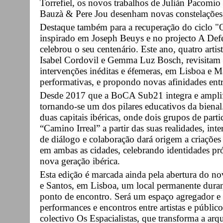
Torrefiel, os novos trabalhos de Julián Pacomio
Bauzà & Pere Jou desenham novas constelações 
Destaque também para a recuperação do ciclo "
inspirado em Joseph Beuys e no projecto A Def
celebrou o seu centenário. Este ano, quatro artis
Isabel Cordovil e Gemma Luz Bosch, revisitam 
intervenções inéditas e éfemeras, em Lisboa e Ma
performativas, e propondo novas afinidades entre
Desde 2017 que a BoCA Sub21 integra e amplifi
tornando-se um dos pilares educativos da biena
duas capitais ibéricas, onde dois grupos de parti
“Camino Irreal” a partir das suas realidades, int
de diálogo e colaboração dará origem a criações a
em ambas as cidades, celebrando identidades pró
nova geração ibérica.
Esta edição é marcada ainda pela abertura do 
e Santos, em Lisboa, um local permanente duran
ponto de encontro. Será um espaço agregador e 
performances e encontros entre artistas e públi
colectivo Os Espacialistas, que transforma a arqu