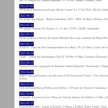
AR - 6ª Festival de Cinema Argentino | 21-24 Jul, Cinema Trindade, Porto
2022-07-05
30º Festival Internacional Curtas Vila do Conde | 9 a 17 Jul 2022, Vila do Cond
2022-06-14
Um Corpo que Dança - Ballet Gulbenkian 1965 - 2005
, de Marco Martins | No
2022-05-31
34ª edição Festivais Gil Vicente | 2 a 11 Jun, CCVF e CIAJG, Guimarães
2022-05-21
Pacto
: projecto colectivo de Susana Mendes Silva com curadoria de Filipa Oli
2022-05-17
JUSTLX - Feira de Arte Contemporânea de Lisboa | 19 a 22 Maio, Centro de C
2022-04-29
LAAF - Lisbon Art and Antiques Fair'22 | 30 Abr a 8 Mai, Cordoaria Nacional,
2022-04-14
Festival Política
: exposições de Pauliana Valente Pimentel, Viton Araújo e Die
2022-04-08
AIRES
Uma performance em três actos, Ciclo
Sound and Future - Four Tools t
Lisboa
2022-03-12
Ciclo de Conferências
Políticas da Estética: O Futuro do Sensível
| Curadoria e
2022-03-08
Exposição
Traverser la nuit. Obras da Coleção Antoine de Galbert
| 12 Mar a 2
2022-02-21
Festival
Hans Otte : Sound of Sounds
| 3 Março a 8 Abril, Teatro Viriato, Viseu.