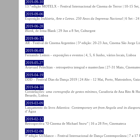
2019-09-10
13.ª edição MOTELX – Festival Internacional de Cinema de Terror | 10-15 Set,
2019-09-06
Exposição
Indústria, Arte e Letras. 250 Anos da Imprensa Nacional
| 6 Set - 2
2019-06-28
Blank
, de Irma Blank | 29 Jun a 8 Set, Culturgest
2019-06-17
AR - Festival de Cinema Argentino | 5ª edição: 20-23 Jun, Cinema São Jorge Li
2019-06-03
Fernando Lemos – exposições e eventos | 4, 5, 6 Junho, vários locais, Lisboa
2019-05-27
Artavazd Pelechian - retrospetiva integral e masterclass | 27-31 Maio, Cinemat
2019-04-19
DDD – Festival Dias da Dança 2019 | 24 Abr - 12 Mai, Porto, Matosinhos, Gaia
2019-04-10
Constelações: uma coreografia de gestos mínimos
, Curadoria de Ana Rito & Hu
Berardo, Lisboa
2019-03-09
Lançamento do livro
Atlantica: Contemporary art from Angola and its diaspor
d’Água
2019-02-12
Retrospectiva "O Cinema de Michael Snow" | 16 a 28 Fev, Cinemateca
2019-02-06
9ª edição GUIdance – Festival Internacional de Dança Contemporânea | 7 a 17