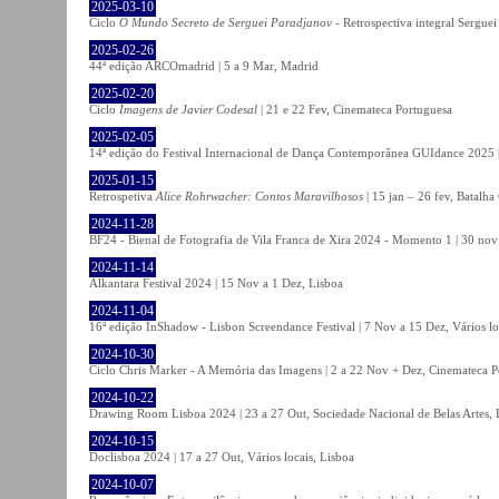
2025-03-10
Ciclo
O Mundo Secreto de Serguei Paradjanov
- Retrospectiva integral Sergu
2025-02-26
44ª edição ARCOmadrid | 5 a 9 Mar, Madrid
2025-02-20
Ciclo
Imagens de Javier Codesal
| 21 e 22 Fev, Cinemateca Portuguesa
2025-02-05
14ª edição do Festival Internacional de Dança Contemporânea GUIdance 2025 |
2025-01-15
Retrospetiva
Alice Rohrwacher: Contos Maravilhosos
| 15 jan – 26 fev, Batalh
2024-11-28
BF24 - Bienal de Fotografia de Vila Franca de Xira 2024 - Momento 1 | 30 nov 
2024-11-14
Alkantara Festival 2024 | 15 Nov a 1 Dez, Lisboa
2024-11-04
16ª edição InShadow - Lisbon Screendance Festival | 7 Nov a 15 Dez, Vários lo
2024-10-30
Ciclo Chris Marker - A Memória das Imagens | 2 a 22 Nov + Dez, Cinemateca P
2024-10-22
Drawing Room Lisboa 2024 | 23 a 27 Out, Sociedade Nacional de Belas Artes, 
2024-10-15
Doclisboa 2024 | 17 a 27 Out, Vários locais, Lisboa
2024-10-07