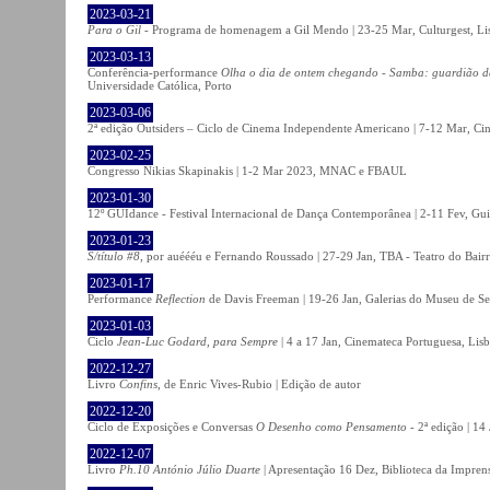
2023-03-21
Para o Gil
- Programa de homenagem a Gil Mendo | 23-25 Mar, Culturgest, Li
2023-03-13
Conferência-performance
Olha o dia de ontem chegando - Samba: guardião 
Universidade Católica, Porto
2023-03-06
2ª edição Outsiders – Ciclo de Cinema Independente Americano | 7-12 Mar, C
2023-02-25
Congresso Nikias Skapinakis | 1-2 Mar 2023, MNAC e FBAUL
2023-01-30
12º GUIdance - Festival Internacional de Dança Contemporânea | 2-11 Fev, Gu
2023-01-23
S/título #8
, por auéééu e Fernando Roussado | 27-29 Jan, TBA - Teatro do Bair
2023-01-17
Performance
Reflection
de Davis Freeman | 19-26 Jan, Galerias do Museu de Ser
2023-01-03
Ciclo
Jean-Luc Godard, para Sempre
| 4 a 17 Jan, Cinemateca Portuguesa, Lis
2022-12-27
Livro
Confins
, de Enric Vives-Rubio | Edição de autor
2022-12-20
Ciclo de Exposições e Conversas
O Desenho como Pensamento
- 2ª edição | 14
2022-12-07
Livro
Ph.10 António Júlio Duarte
| Apresentação 16 Dez, Biblioteca da Impren