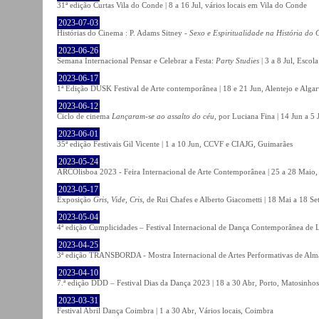
31ª edição Curtas Vila do Conde | 8 a 16 Jul, vários locais em Vila do Conde
2023-07-03
Histórias do Cinema : P. Adams Sitney -
Sexo e Espiritualidade na História do
2023-06-26
Semana Internacional Pensar e Celebrar a Festa:
Party Studies
| 3 a 8 Jul, Escol
2023-06-17
1ª Edição DUSK Festival de Arte contemporânea | 18 e 21 Jun, Alentejo e Alga
2023-06-12
Ciclo de cinema
Lançaram-se ao assalto do céu
, por Luciana Fina | 14 Jun a 5
2023-06-01
35ª edição Festivais Gil Vicente | 1 a 10 Jun, CCVF e CIAJG, Guimarães
2023-05-24
ARCOlisboa 2023 - Feira Internacional de Arte Contemporânea | 25 a 28 Maio,
2023-05-17
Exposição
Gris, Vide, Cris
, de Rui Chafes e Alberto Giacometti | 18 Mai a 18 S
2023-05-04
4ª edição Cumplicidades – Festival Internacional de Dança Contemporânea de L
2023-04-25
3ª edição TRANSBORDA - Mostra Internacional de Artes Performativas de Alma
2023-04-10
7.ª edição DDD – Festival Dias da Dança 2023 | 18 a 30 Abr, Porto, Matosinhos
2023-03-31
Festival Abril Dança Coimbra | 1 a 30 Abr, Vários locais, Coimbra