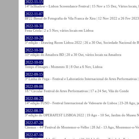
2022-11-15
14º InShadow – Lisbon Screendance Festival | 15 Nov a 15 Dez, Vários locais,
2022-11-07
BF22 Bienal de Fotografia de Vila Franca de Xira | 12 Nov 2022 a 26 Fev 2023, 
2022-10-31
Festa Criola | 2 a 5 Nov, vários locais em Lisboa
2022-10-24
5ª edição - Drawing Room Lisboa 2022 | 26 a 30 Out, Sociedade Nacional de Be
2022-10-18
33ª edição do Amadora BD | 20 a 30 Out, vários locais na Amadora
2022-10-05
Temps d'Images - Momento II | 8 Out a 6 Nov, Lisboa
2022-09-15
3º Linha de Fuga - Festival e Laboratório Internacional de Artes Performativas 
2022-09-06
18.º Circular Festival de Artes Performativas | 17 a 24 Set, Vila do Conde
2022-08-22
14ª edição FUSO - Festival Internacional de Videoarte de Lisboa | 23-28 Ago, j
2022-08-17
3ª edição do OPERAFEST LISBOA 2022 | 19 Ago - 10 Set, Jardim do Museu Na
2022-07-28
Citemor - 44º Festival de Montemor-o-Velho | 28 Jul - 13 Ago, Montemor-o-Ve
2022-07-16