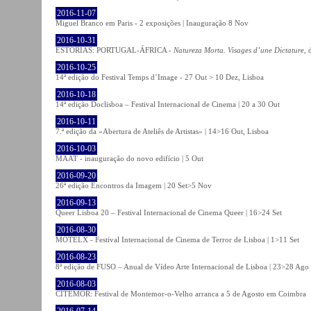
2016-11-07
Miguel Branco em Paris - 2 exposições | Inauguração 8 Nov
2016-10-31
ESTÓRIAS: PORTUGAL-ÁFRICA -
Natureza Morta. Visages d’une Dictature
, 
2016-10-25
14ª edição do Festival Temps d´Image - 27 Out > 10 Dez, Lisboa
2016-10-18
14ª edição Doclisboa – Festival Internacional de Cinema | 20 a 30 Out
2016-10-11
7.ª edição da «Abertura de Ateliês de Artistas» | 14>16 Out, Lisboa
2016-10-03
MAAT - inauguração do novo edifício | 5 Out
2016-09-20
26ª edição Encontros da Imagem | 20 Set>5 Nov
2016-09-13
Queer Lisboa 20 – Festival Internacional de Cinema Queer | 16>24 Set
2016-08-30
MOTELX - Festival Internacional de Cinema de Terror de Lisboa | 1>11 Set
2016-08-23
8ª edição de FUSO – Anual de Vídeo Arte Internacional de Lisboa | 23>28 Ago
2016-08-03
CITEMOR: Festival de Montemor-o-Velho arranca a 5 de Agosto em Coimbra
2016-07-14