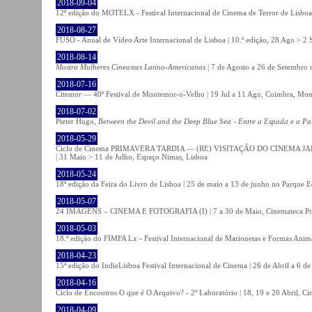
2018-09-04
12ª edição do MOTELX - Festival Internacional de Cinema de Terror de Lisboa 
2018-08-27
FUSO - Anual de Vídeo Arte Internacional de Lisboa | 10.ª edição, 28 Ago > 2 
2018-08-14
Mostra Mulheres Cineastas Latino-Americanas
| 7 de Agosto a 26 de Setembro 
2018-07-16
Citemor — 40º Festival de Montemor-o-Velho | 19 Jul a 11 Ago, Coimbra, Mon
2018-07-02
Pieter Hugo,
Between the Devil and the Deep Blue Sea - Entre a Espada e a Pa
2018-05-29
Ciclo de Cinema PRIMAVERA TARDIA — (RE) VISITAÇÃO DO CINEMA JAPONÊS
| 31 Maio > 11 de Julho, Espaço Nimas, Lisboa
2018-05-24
18ª edição da Feira do Livro de Lisboa | 25 de maio a 13 de junho no Parque 
2018-05-07
24 IMAGENS – CINEMA E FOTOGRAFIA (I) | 7 a 30 de Maio, Cinemateca Po
2018-05-03
18.ª edição do FIMFA Lx - Festival Internacional de Marionetas e Formas Anim
2018-04-23
15ª edição do IndieLisboa Festival Internacional de Cinema | 26 de Abril a 6 d
2018-04-16
Ciclo de Encontros O que é O Arquivo? - 2º Laboratório | 18, 19 e 20 Abril, C
2018-04-09