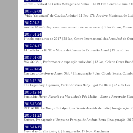
Córtex – Festival de Curtas Metragens de Sintra | 16>19 Fev, Centro Cultural O
2017-02-08
"Visão Yanomami" de Claudia Andujar | 11 Fev 17h, Arquivo Municipal de Lisb
2017-01-31
José de Almada Negreiros: uma maneira de ser moderno
| 3 Fev>5 Jun, Museu 
2017-01-24
1º ciclo expositivo de 2017 | 28 Jan, Centro Internacional das Artes José de Gu
2017-01-17
14.ª edição da KINO – Mostra de Cinema de Expressão Alemã | 19 Jan-3 Fev
2017-01-09
ROI SOLEIL
, Performance e exposição individual | 13 Jan, Galeria Graça Bran
2017-01-04
Este Lugar Lembra-te Algum Sítio?
| Inauguração 7 Jan, Círculo Sereia, Coimb
2016-12-20
The Legendary Tigerman,
Fuck Christmas Baby, I got the Blues
| 23 e 25 Dez
2016-12-14
Seminário
Harun Farocki e a Visualidade Pós-Media – Entre a Percepção Sinté
2016-12-06
RED AFRICA -
Things Fall Apart
, na Galeria Avenida da Índia | Inauguração:
2016-11-23
Estética, Propaganda e Utopia no Portugal de António Ferro | Inauguração: 26 
2016-11-15
From A to C; This Being B
| Inauguração: 17 Nov, Manchester