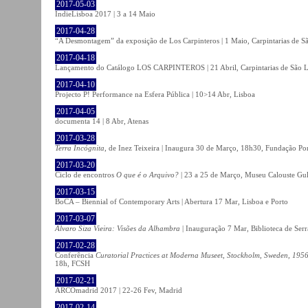
2017-05-03
IndieLisboa 2017 | 3 a 14 Maio
2017-04-28
“A Desmontagem” da exposição de Los Carpinteros | 1 Maio, Carpintarias de S
2017-04-18
Lançamento do Catálogo LOS CARPINTEROS | 21 Abril, Carpintarias de São 
2017-04-10
Projecto P! Performance na Esfera Pública | 10>14 Abr, Lisboa
2017-04-05
documenta 14 | 8 Abr, Atenas
2017-03-28
Terra Incógnita
, de Inez Teixeira | Inaugura 30 de Março, 18h30, Fundação P
2017-03-20
Ciclo de encontros
O que é o Arquivo?
| 23 a 25 de Março, Museu Calouste Gu
2017-03-15
BoCA – Biennial of Contemporary Arts | Abertura 17 Mar, Lisboa e Porto
2017-03-07
Álvaro Siza Vieira: Visões da Alhambra
| Inauguração 7 Mar, Biblioteca de Serr
2017-02-28
Conferência
Curatorial Practices at Moderna Museet, Stockholm, Sweden, 1956-
18h, FCSH
2017-02-21
ARCOmadrid 2017 | 22-26 Fev, Madrid
2017-02-14