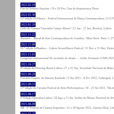
2022-02-16
Fim de Semana Inquieto
| 19 e 20 Fev, Casa da Arquitectura, Porto
2022-01-30
11ª edição GUIdance - Festival Internacional de Dança Contemporânea | 3-12 Fe
2022-01-19
Ciclo de Cinema 'Cineclube Campo Aberto' | 21 Jan - 27 Jun, Brotéria, Lisboa
2021-11-22
Anozero – Bienal de Arte Contemporânea de Coimbra /
Meia-Noite
. Parte 1 | 
2021-11-09
13.ª edição InShadow – Lisbon ScreenDance Festival | 15 Nov a 15 Dez, Vários
2021-11-01
Congresso internacional
Na escalada do desejo — Julião Sarmento (1948-2021
2021-10-27
4ª edição da Drawing Room Lisboa | 27 a 31 Out, Sociedade Nacional de Belas 
2021-09-29
Fracture Empire
, de Samson Kambalu | 2 Out 2021 - 6 Fev 2022, Culturgest, L
2021-09-13
17ª edição do Circular Festival de Artes Performativas | 18 - 25 Set 2021, Vila
2021-08-17
2ª Edição Operafest Lisboa | 20 Ago a 11 Set, Jardim do Museu Nacional de Art
2021-08-09
AR - 6° Festival de Cinema Argentino | 12 a 18 Agosto 2021, Cinema Ideal, Li
2021-07-27