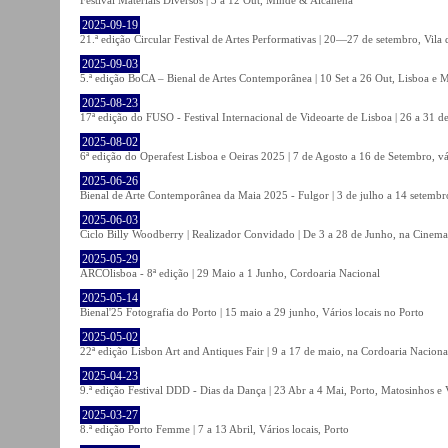
2025-09-19
21.ª edição Circular Festival de Artes Performativas | 20—27 de setembro, Vila
2025-09-03
5.ª edição BoCA – Bienal de Artes Contemporânea | 10 Set a 26 Out, Lisboa e 
2025-08-23
17ª edição do FUSO - Festival Internacional de Videoarte de Lisboa | 26 a 31 d
2025-08-02
6ª edição do Operafest Lisboa e Oeiras 2025 | 7 de Agosto a 16 de Setembro, vá
2025-06-26
Bienal de Arte Contemporânea da Maia 2025 - Fulgor | 3 de julho a 14 setemb
2025-06-03
Ciclo Billy Woodberry | Realizador Convidado | De 3 a 28 de Junho, na Cinema
2025-05-29
ARCOlisboa - 8ª edição | 29 Maio a 1 Junho, Cordoaria Nacional
2025-05-14
Bienal'25 Fotografia do Porto | 15 maio a 29 junho, Vários locais no Porto
2025-05-02
22ª edição Lisbon Art and Antiques Fair | 9 a 17 de maio, na Cordoaria Naciona
2025-04-23
9.ª edição Festival DDD - Dias da Dança | 23 Abr a 4 Mai, Porto, Matosinhos e
2025-03-27
8.ª edição Porto Femme | 7 a 13 Abril, Vários locais, Porto