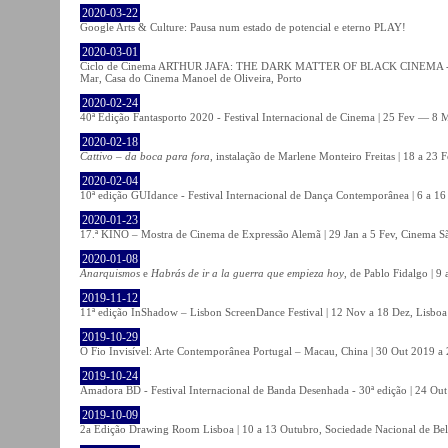
2020-03-22
Google Arts & Culture: Pausa num estado de potencial e eterno PLAY!
2020-03-01
Ciclo de Cinema ARTHUR JAFA: THE DARK MATTER OF BLACK CINEMA - 
Mar, Casa do Cinema Manoel de Oliveira, Porto
2020-02-24
40ª Edição Fantasporto 2020 - Festival Internacional de Cinema | 25 Fev — 8 M
2020-02-18
Cattivo – da boca para fora
, instalação de Marlene Monteiro Freitas | 18 a 23 
2020-02-04
10ª edição GUIdance - Festival Internacional de Dança Contemporânea | 6 a 16
2020-01-23
17.ª KINO – Mostra de Cinema de Expressão Alemã | 29 Jan a 5 Fev, Cinema Sã
2020-01-08
Anarquismos
e
Habrás de ir a la guerra que empieza hoy
, de Pablo Fidalgo | 9 
2019-11-12
11ª edição InShadow – Lisbon ScreenDance Festival | 12 Nov a 18 Dez, Lisboa
2019-10-29
O Fio Invisível: Arte Contemporânea Portugal – Macau, China | 30 Out 2019 
2019-10-24
Amadora BD - Festival Internacional de Banda Desenhada - 30ª edição | 24 Ou
2019-10-09
2a Edição Drawing Room Lisboa | 10 a 13 Outubro, Sociedade Nacional de Bel