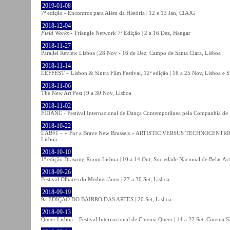
2019-01-08
7ª edição - Encontros para Além da História | 12 e 13 Jan, CIAJG
2018-12-04
Field Works
- Triangle Network 7ª Edição | 2 a 16 Dez, Hangar
2018-11-27
Parallel Review Lisboa | 28 Nov - 16 de Dez, Campo de Santa Clara, Lisboa
2018-11-14
LEFFEST – Lisbon & Sintra Film Festival, 12ª edição | 16 a 25 Nov, Lisboa e S
2018-11-06
The New Art Fest | 9 a 30 Nov, Lisboa
2018-11-02
FIDANC - Festival Internacional de Dança Contemporânea pela Companhia de
2018-10-22
LAB#1 – « For a Brave New Brussels » ARTISTIC VERSUS TECHNOCENTRI
Lisboa
2018-10-10
1ª edição Drawing Room Lisboa | 10 a 14 Out, Sociedade Nacional de Belas Art
2018-09-26
Festival Olhares do Mediterrâneo | 27 a 30 Set, Lisboa
2018-09-19
9a EDIÇÃO DO BAIRRO DAS ARTES | 20 Set, Lisboa
2018-09-13
Queer Lisboa – Festival Internacional de Cinema Queer | 14 a 22 Set, Cinema 