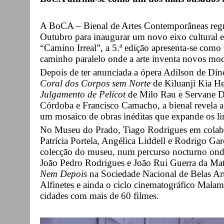
A BoCA – Bienal de Artes Contemporâneas regr
Outubro para inaugurar um novo eixo cultural e
“Camino Irreal”, a 5.ª edição apresenta-se com
caminho paralelo onde a arte inventa novos modo
Depois de ter anunciada a ópera Adilson de Dino
Coral dos Corpos sem Norte
de Kiluanji Kia He
Julgamento de Pelicot
de Milo Rau e Servane Dè
Córdoba e Francisco Camacho, a bienal revela a
um mosaico de obras inéditas que expande os li
No Museu do Prado, Tiago Rodrigues em colabo
Patrícia Portela, Angélica Liddell e Rodrigo Gar
colecção do museu, num percurso nocturno onde 
João Pedro Rodrigues e João Rui Guerra da Mat
Nem Depois
na Sociedade Nacional de Belas Art
Alfinetes e ainda o ciclo cinematográfico Malam
cidades com mais de 60 filmes.