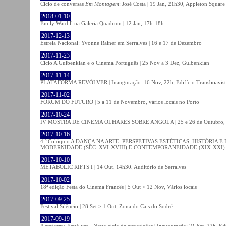
Ciclo de conversas
Em Montagem
: José Costa | 19 Jan, 21h30, Appleton Square
2018-01-10
Emily Wardill na Galeria Quadrum | 12 Jan, 17h-18h
2017-12-13
Estreia Nacional: Yvonne Rainer em Serralves | 16 e 17 de Dezembro
2017-11-23
Ciclo A Gulbenkian e o Cinema Português | 25 Nov a 3 Dez, Gulbenkian
2017-11-14
PLATAFORMA REVÓLVER | Inauguração: 16 Nov, 22h, Edifício Transboavista
2017-11-02
FÓRUM DO FUTURO | 5 a 11 de Novembro, vários locais no Porto
2017-10-24
IV MOSTRA DE CINEMA OLHARES SOBRE ANGOLA | 25 e 26 de Outubro
2017-10-16
4.º Colóquio A DANÇA NA ARTE: PERSPETIVAS ESTÉTICAS, HISTÓRIA
MODERNIDADE (SÉC. XVI-XVIII) E CONTEMPORANEIDADE (XIX-XXI) | 21 O
2017-10-10
METABOLIC RIFTS I | 14 Out, 14h30, Auditório de Serralves
2017-10-02
18ª edição Festa do Cinema Francês | 5 Out > 12 Nov, Vários locais
2017-09-25
Festival Silêncio | 28 Set > 1 Out, Zona do Cais do Sodré
2017-09-19
Plataforma Revólver - Novo ciclo de exposições | Inauguração: 21 Set, 22h, Edi