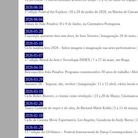
2026-06-16
1ª edição Festival Art Explora | 18 a 28 de junho de 2026, na Marina de Cascais
2026-06-04
Filmes de João Penalva | 8 e 9 de Junho, na Cinemateca Portuguesa
2026-05-28
Exposição
quarenta dias sem deus
, de Inez Teixeira | Inauguração 29 de maio
2026-05-19
Ciclo matéria leve 2026 - Sobre imagem e imaginação nas artes performativas |
2026-05-07
3.ª edição Bienal de Arte e Tecnologia INDEX | 7 a 17 de maio, em Braga
2026-04-16
Retrospectiva João Penalva: Programa comemorativo 30 anos de trabalho | Abri
2026-03-29
Anozero’26 – Segurar, dar, receber | Inauguração: 11 e 12 abril, vários locais
2026-03-19
Ciclo
Rober Beavers, o cinema como revelação
| 23 a 28 de Março, Cinemateca
2026-02-28
Teatro
Combate de negro e de cães
, de Bernard-Marie Koltès | 5 a 15 de março,
2026-02-18
Ciclo de Cinema
Movie Experiments, Los Angeles
, Curadoria de Andy Rector | 2
2026-01-29
15.ª edição do GUIdance – Festival Internacional de Dança Contemporânea | 5 