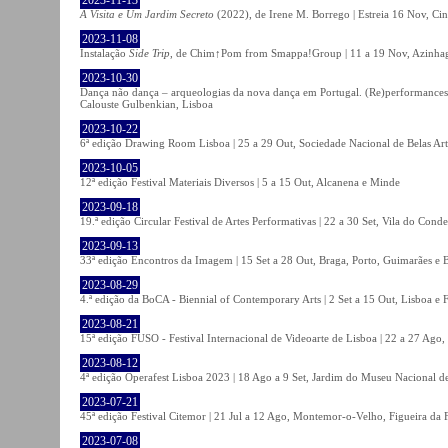
A Visita e Um Jardim Secreto
(2022), de Irene M. Borrego | Estreia 16 Nov, Ci
2023-11-08
Instalação
Side Trip
, de Chim↑Pom from Smappa!Group | 11 a 19 Nov, Azinhaga
2023-10-30
Dança não dança – arqueologias da nova dança em Portugal. (Re)performances,
Calouste Gulbenkian, Lisboa
2023-10-22
6ª edição Drawing Room Lisboa | 25 a 29 Out, Sociedade Nacional de Belas Art
2023-10-05
12ª edição Festival Materiais Diversos | 5 a 15 Out, Alcanena e Minde
2023-09-18
19.ª edição Circular Festival de Artes Performativas | 22 a 30 Set, Vila do Conde
2023-09-13
33ª edição Encontros da Imagem | 15 Set a 28 Out, Braga, Porto, Guimarães e 
2023-08-29
4.ª edição da BoCA - Biennial of Contemporary Arts | 2 Set a 15 Out, Lisboa e 
2023-08-21
15ª edição FUSO - Festival Internacional de Videoarte de Lisboa | 22 a 27 Ago, 
2023-08-12
4ª edição Operafest Lisboa 2023 | 18 Ago a 9 Set, Jardim do Museu Nacional de
2023-07-21
45ª edição Festival Citemor | 21 Jul a 12 Ago, Montemor-o-Velho, Figueira da
2023-07-08