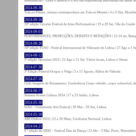
Ressonâncias - Entre o silêncio e o eco das experiências individuais em saúde 
2024-09-30
Trás-os-Filmes: cinema contemporâneo em Trás-os-Montes | 4 e 5 Out, Mondi
2024-09-16
20ª edição Circular Festival de Artes Performativas | 19 a 29 Set, Vila do Conde
2024-09-03
PERFORMANCES, PROJECÇÕES, DEBATES E REDAÇÕES | 12-14 set, Rampa
2024-08-26
16ª edição FUSO - Festival Internacional de Videoarte de Lisboa | 27 Ago a 1 Se
2024-08-12
5ª edição Operafest 2024 | 22 Ago a 11 Set, Vários locais, Lisboa e Oeiras
2024-07-30
3ª Edição Festival Ocupar a Velga | 3 a 11 Agosto, Aldeia de Valezim
2024-07-16
Ciclo Imagens de Pensamento: Conferência
Corpo rebelde, corpo vulnerável
, d
2024-06-17
Semana Acesso Cultura 2024 | 17 a 23 Junho, Lisboa
2024-05-30
InArt – Community Arts Festival | 30 Mai - 29 Jun, Lisboa
2024-05-18
ARCOlisboa 2024 | 23 a 26 Maio, Cordoaria Nacional, Lisboa
2024-04-23
8.ª edição do DDD – Festival Dias da Dança | 23 Abr - 5 Mai, Porto, Matosinho