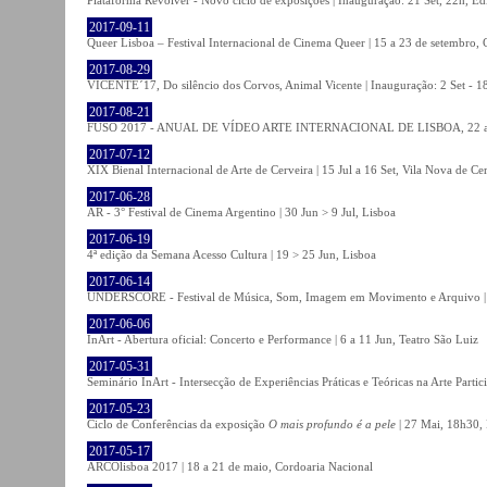
2017-09-11
Queer Lisboa – Festival Internacional de Cinema Queer | 15 a 23 de setembro,
2017-08-29
VICENTE´17, Do silêncio dos Corvos, Animal Vicente | Inauguração: 2 Set - 
2017-08-21
FUSO 2017 - ANUAL DE VÍDEO ARTE INTERNACIONAL DE LISBOA, 22 a 
2017-07-12
XIX Bienal Internacional de Arte de Cerveira | 15 Jul a 16 Set, Vila Nova de Ce
2017-06-28
AR - 3° Festival de Cinema Argentino | 30 Jun > 9 Jul, Lisboa
2017-06-19
4ª edição da Semana Acesso Cultura | 19 > 25 Jun, Lisboa
2017-06-14
UNDERSCORE - Festival de Música, Som, Imagem em Movimento e Arquivo | 1
2017-06-06
InArt - Abertura oficial: Concerto e Performance | 6 a 11 Jun, Teatro São Luiz
2017-05-31
Seminário InArt - Intersecção de Experiências Práticas e Teóricas na Arte Part
2017-05-23
Ciclo de Conferências da exposição
O mais profundo é a pele
| 27 Mai, 18h30, 
2017-05-17
ARCOlisboa 2017 | 18 a 21 de maio, Cordoaria Nacional