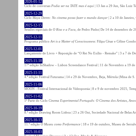
2026-01-12
Ciclo de conversas
Podia ser na TATE mas é aqui
| 13 Jan a 29 Jun, São Luiz T
2025-12-29
Ciclo
Maya Deren: No cinema posso fazer o mundo dançar
| 2 a 10 de Janeiro
2025-12-15
Sessões especiais de
O Riso e a Faca
, de Pedro Pinho| De 14 de dezembro de 20
2025-12-11
Programa público
Art is a Matter of Consciousness
: Filipa César e Céline Cond
2025-12-01
Lançamento de Livro + Reposição de “O Rei No Exílio - Remake” | 3 a 7 de D
2025-11-18
17ª edição InShadow – Lisbon Screendance Festival | 11 de Novembro a 19 de
2025-11-11
4.ª edição Festival Futurama | 14 e 29 de Novembro, Beja, Mértola (Mina de S
2025-11-06
MOON - Festival Internacional de Videopoesia | 8 e 9 de novembro 2025, Temp
2025-11-02
1ª Parte do Ciclo
Cinema Experimental Português: O Cinema dos Artistas, Anos
2025-10-19
8.ª edição Drawing Room Lisboa | 23 a 26 Out, Sociedade Nacional de Belas Ar
2025-10-13
11.ª edição
O Museu como Performance
| 18 e 19 de outubro, Museu de Serral
2025-10-03
Festival Materiais Diversos | 3 a 12 Out, Minde & Alcanena