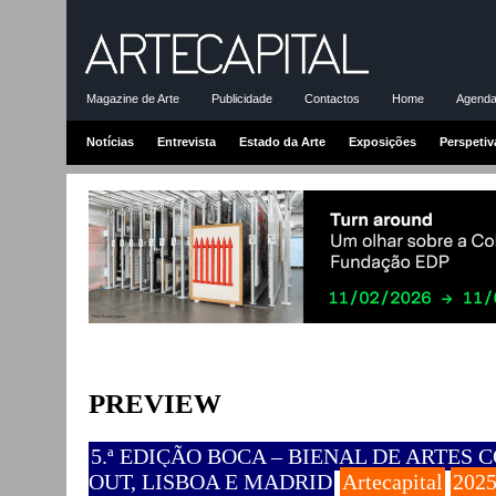
Magazine de Arte
Publicidade
Contactos
Home
Agenda-
Notícias
Entrevista
Estado da Arte
Exposições
Perspetiv
PREVIEW
5.ª EDIÇÃO BOCA – BIENAL DE ARTES 
OUT, LISBOA E MADRID
Artecapital
2025