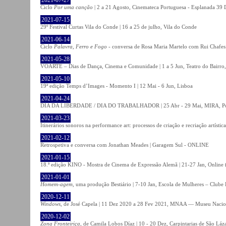
Ciclo
Por uma canção
| 2 a 21 Agosto, Cinemateca Portuguesa - Esplanada 39 
2021-07-15
29º Festival Curtas Vila do Conde | 16 a 25 de julho, Vila do Conde
2021-06-14
Ciclo
Palavra, Ferro e Fogo
- conversa de Rosa Maria Martelo com Rui Chafes |
2021-05-28
VOARTE – Dias de Dança, Cinema e Comunidade | 1 a 5 Jun, Teatro do Bairro,
2021-05-10
19ª edição Temps d’Images - Momento I | 12 Mai - 6 Jun, Lisboa
2021-04-24
DIA DA LIBERDADE / DIA DO TRABALHADOR | 25 Abr - 29 Mai, MIRA, P
2021-03-23
Itinerários sonoros na performance art: processos de criação e recriação artíst
2021-02-12
Retrospetiva e conversa com Jonathan Meades | Garagem Sul - ONLINE
2021-01-15
18.ª edição KINO - Mostra de Cinema de Expressão Alemã | 21-27 Jan, Online (
2021-01-01
Homem-agem
, uma produção Bestiário | 7-10 Jan, Escola de Mulheres – Clube 
2020-12-11
Windows
, de José Capela | 11 Dez 2020 a 28 Fev 2021, MNAA — Museu Nacion
2020-12-02
Zona Fronteiriça
, de Camila Lobos Díaz | 10 - 20 Dez, Carpintarias de São Láz