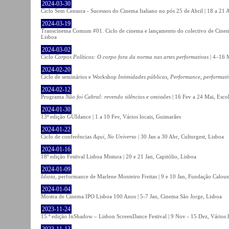
2024-03-30
Ciclo Sem Censura - Sucessos do Cinema Italiano no pós 25 de Abril | 18 a 21
2024-03-19
Transcinema Comum #01. Ciclo de cinema e lançamento do colectivo de Cine
Lisboa
2024-03-02
Ciclo
Corpos Políticos: O corpo fora da norma nas artes performativas
| 4–16 M
2024-02-20
Ciclo de seminários e Workshop
Intimidades públicas, Performance, performati
2024-02-12
Programa
Não foi Cabral: revendo silêncios e omissões
| 16 Fev a 24 Mai, Escol
2024-01-30
13ª edição GUIdance | 1 a 10 Fev, Vários locais, Guimarães
2024-01-22
Ciclo de conferências
Aqui, No Universo
| 30 Jan a 30 Abr, Culturgest, Lisboa
2024-01-16
18º edição Festival Lisboa Mistura | 20 e 21 Jan, Capitólio, Lisboa
2024-01-09
Idiota
, performance de Marlene Monteiro Freitas | 9 e 10 Jan, Fundação Calou
2024-01-04
Mostra de Cinema IPO Lisboa 100 Anos | 5-7 Jan, Cinema São Jorge, Lisboa
2023-11-24
15.ª edição InShadow – Lisbon ScreenDance Festival | 9 Nov - 15 Dez, Vários l
2023-11-13