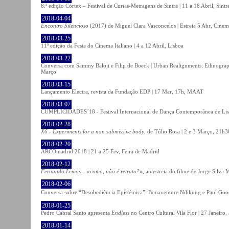
8.ª edição Córtex – Festival de Curtas-Metragens de Sintra | 11 a 18 Abril, Sintr
2018-04-04
Encontro Silencioso
(2017) de Miguel Clara Vasconcelos | Estreia 5 Abr, Cinem
2018-03-25
11ª edição da Festa do Cinema Italiano | 4 a 12 Abril, Lisboa
2018-03-22
Conversa com Sammy Baloji e Filip de Boeck | Urban Realignments: Ethnographi
Março
2018-03-15
Lançamento Electra, revista da Fundação EDP | 17 Mar, 17h, MAAT
2018-03-07
CUMPLICIDADES´18 - Festival Internacional de Dança Contemporânea de Lisb
2018-02-28
X6 - Experiments for a non submissive body
, de Túlio Rosa | 2 e 3 Março, 21h3
2018-02-20
ARCOmadrid 2018 | 21 a 25 Fev, Feira de Madrid
2018-02-12
Fernando Lemos – «como, não é retrato?»
, antestreia do filme de Jorge Silv
2018-02-06
Conversa sobre “Desobediência Epistémica”: Bonaventure Ndikung e Paul G
2018-01-25
Pedro Cabral Santo apresenta
Endless
no Centro Cultural Vila Flor | 27 Janeiro,
2018-01-14