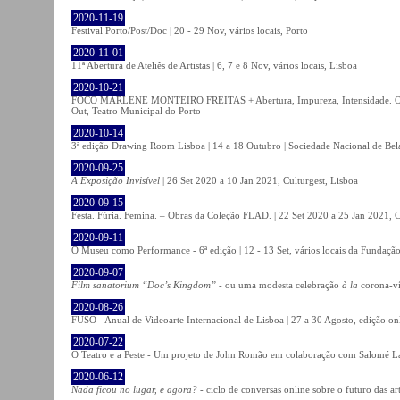
2020-11-19
Festival Porto/Post/Doc | 20 - 29 Nov, vários locais, Porto
2020-11-01
11ª Abertura de Ateliês de Artistas | 6, 7 e 8 Nov, vários locais, Lisboa
2020-10-21
FOCO MARLENE MONTEIRO FREITAS + Abertura, Impureza, Intensidade. Olhare
Out, Teatro Municipal do Porto
2020-10-14
3ª edição Drawing Room Lisboa | 14 a 18 Outubro | Sociedade Nacional de Bela
2020-09-25
A Exposição Invisível
| 26 Set 2020 a 10 Jan 2021, Culturgest, Lisboa
2020-09-15
Festa. Fúria. Femina. – Obras da Coleção FLAD. | 22 Set 2020 a 25 Jan 2021, C
2020-09-11
O Museu como Performance - 6ª edição | 12 - 13 Set, vários locais da Fundação
2020-09-07
Film sanatorium “Doc’s Kingdom”
- ou uma modesta celebração
à la
corona-ví
2020-08-26
FUSO - Anual de Videoarte Internacional de Lisboa | 27 a 30 Agosto, edição on
2020-07-22
O Teatro e a Peste - Um projeto de John Romão em colaboração com Salomé La
2020-06-12
Nada ficou no lugar, e agora?
- ciclo de conversas online sobre o futuro das ar