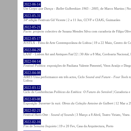
2022-06-14
Um Corpo que Dança - Ballet Gulbenkian 1965 - 2005
, de Marco Martins | No
2022-05-31
34ª edição Festivais Gil Vicente | 2 a 11 Jun, CCVF e CIAJG, Guimarães
2022-05-21
Pacto
: projecto colectivo de Susana Mendes Silva com curadoria de Filipa Oli
2022-05-17
JUSTLX - Feira de Arte Contemporânea de Lisboa | 19 a 22 Maio, Centro de C
2022-04-29
LAAF - Lisbon Art and Antiques Fair'22 | 30 Abr a 8 Mai, Cordoaria Nacional,
2022-04-14
Festival Política
: exposições de Pauliana Valente Pimentel, Viton Araújo e Die
2022-04-08
AIRES
Uma performance em três actos, Ciclo
Sound and Future - Four Tools t
Lisboa
2022-03-12
Ciclo de Conferências
Políticas da Estética: O Futuro do Sensível
| Curadoria e
2022-03-08
Exposição
Traverser la nuit. Obras da Coleção Antoine de Galbert
| 12 Mar a 2
2022-02-21
Festival
Hans Otte : Sound of Sounds
| 3 Março a 8 Abril, Teatro Viriato, Viseu.
2022-02-16
Fim de Semana Inquieto
| 19 e 20 Fev, Casa da Arquitectura, Porto