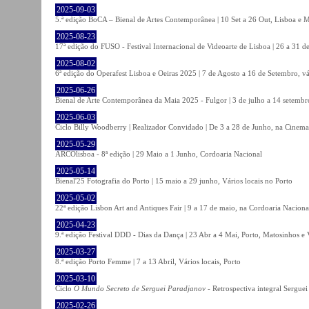
2025-09-03
5.ª edição BoCA – Bienal de Artes Contemporânea | 10 Set a 26 Out, Lisboa e 
2025-08-23
17ª edição do FUSO - Festival Internacional de Videoarte de Lisboa | 26 a 31 d
2025-08-02
6ª edição do Operafest Lisboa e Oeiras 2025 | 7 de Agosto a 16 de Setembro, vá
2025-06-26
Bienal de Arte Contemporânea da Maia 2025 - Fulgor | 3 de julho a 14 setemb
2025-06-03
Ciclo Billy Woodberry | Realizador Convidado | De 3 a 28 de Junho, na Cinema
2025-05-29
ARCOlisboa - 8ª edição | 29 Maio a 1 Junho, Cordoaria Nacional
2025-05-14
Bienal'25 Fotografia do Porto | 15 maio a 29 junho, Vários locais no Porto
2025-05-02
22ª edição Lisbon Art and Antiques Fair | 9 a 17 de maio, na Cordoaria Naciona
2025-04-23
9.ª edição Festival DDD - Dias da Dança | 23 Abr a 4 Mai, Porto, Matosinhos e
2025-03-27
8.ª edição Porto Femme | 7 a 13 Abril, Vários locais, Porto
2025-03-10
Ciclo
O Mundo Secreto de Serguei Paradjanov
- Retrospectiva integral Sergu
2025-02-26