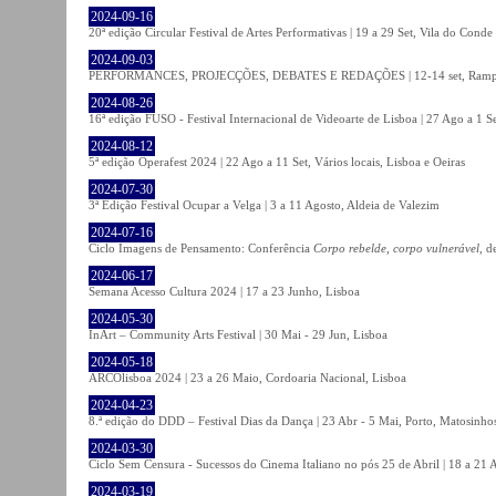
2024-09-16
20ª edição Circular Festival de Artes Performativas | 19 a 29 Set, Vila do Conde
2024-09-03
PERFORMANCES, PROJECÇÕES, DEBATES E REDAÇÕES | 12-14 set, Rampa
2024-08-26
16ª edição FUSO - Festival Internacional de Videoarte de Lisboa | 27 Ago a 1 Se
2024-08-12
5ª edição Operafest 2024 | 22 Ago a 11 Set, Vários locais, Lisboa e Oeiras
2024-07-30
3ª Edição Festival Ocupar a Velga | 3 a 11 Agosto, Aldeia de Valezim
2024-07-16
Ciclo Imagens de Pensamento: Conferência
Corpo rebelde, corpo vulnerável
, d
2024-06-17
Semana Acesso Cultura 2024 | 17 a 23 Junho, Lisboa
2024-05-30
InArt – Community Arts Festival | 30 Mai - 29 Jun, Lisboa
2024-05-18
ARCOlisboa 2024 | 23 a 26 Maio, Cordoaria Nacional, Lisboa
2024-04-23
8.ª edição do DDD – Festival Dias da Dança | 23 Abr - 5 Mai, Porto, Matosinho
2024-03-30
Ciclo Sem Censura - Sucessos do Cinema Italiano no pós 25 de Abril | 18 a 21
2024-03-19