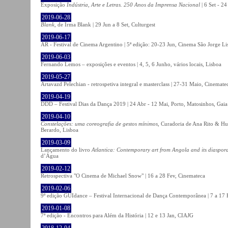
Exposição
Indústria, Arte e Letras. 250 Anos da Imprensa Nacional
| 6 Set - 2
2019-06-28
Blank
, de Irma Blank | 29 Jun a 8 Set, Culturgest
2019-06-17
AR - Festival de Cinema Argentino | 5ª edição: 20-23 Jun, Cinema São Jorge Li
2019-06-03
Fernando Lemos – exposições e eventos | 4, 5, 6 Junho, vários locais, Lisboa
2019-05-27
Artavazd Pelechian - retrospetiva integral e masterclass | 27-31 Maio, Cinemat
2019-04-19
DDD – Festival Dias da Dança 2019 | 24 Abr - 12 Mai, Porto, Matosinhos, Gaia
2019-04-10
Constelações: uma coreografia de gestos mínimos
, Curadoria de Ana Rito & Hu
Berardo, Lisboa
2019-03-09
Lançamento do livro
Atlantica: Contemporary art from Angola and its diaspor
d’Água
2019-02-12
Retrospectiva "O Cinema de Michael Snow" | 16 a 28 Fev, Cinemateca
2019-02-06
9ª edição GUIdance – Festival Internacional de Dança Contemporânea | 7 a 17
2019-01-08
7ª edição - Encontros para Além da História | 12 e 13 Jan, CIAJG
2018-12-04