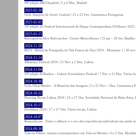
44ª edição ARCOmadrid | 5 a 9 Mar, Madrid
2025-02-20
Ciclo
Imagens de Javier Codesal
| 21 e 22 Fev, Cinemateca Portuguesa
2025-02-05
14ª edição do Festival Internacional de Dança Contemporânea GUIdance 2025 |
2025-01-15
Retrospetiva
Alice Rohrwacher: Contos Maravilhosos
| 15 jan – 26 fev, Batalh
2024-11-28
BF24 - Bienal de Fotografia de Vila Franca de Xira 2024 - Momento 1 | 30 nov 
2024-11-14
Alkantara Festival 2024 | 15 Nov a 1 Dez, Lisboa
2024-11-04
16ª edição InShadow - Lisbon Screendance Festival | 7 Nov a 15 Dez, Vários lo
2024-10-30
Ciclo Chris Marker - A Memória das Imagens | 2 a 22 Nov + Dez, Cinemateca P
2024-10-22
Drawing Room Lisboa 2024 | 23 a 27 Out, Sociedade Nacional de Belas Artes, 
2024-10-15
Doclisboa 2024 | 17 a 27 Out, Vários locais, Lisboa
2024-10-07
Ressonâncias - Entre o silêncio e o eco das experiências individuais em saúde 
2024-09-30
Trás-os-Filmes: cinema contemporâneo em Trás-os-Montes | 4 e 5 Out, Mondi