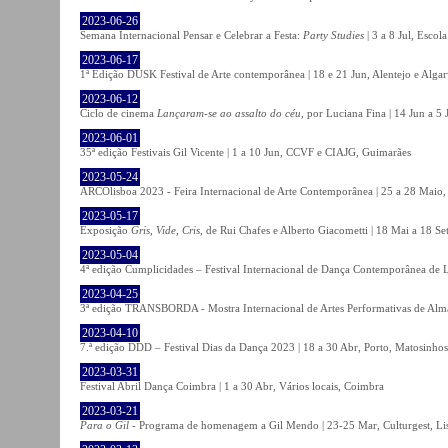
2023-06-26
Semana Internacional Pensar e Celebrar a Festa:
Party Studies
| 3 a 8 Jul, Escol
2023-06-17
1ª Edição DUSK Festival de Arte contemporânea | 18 e 21 Jun, Alentejo e Alga
2023-06-12
Ciclo de cinema
Lançaram-se ao assalto do céu
, por Luciana Fina | 14 Jun a 5
2023-06-01
35ª edição Festivais Gil Vicente | 1 a 10 Jun, CCVF e CIAJG, Guimarães
2023-05-24
ARCOlisboa 2023 - Feira Internacional de Arte Contemporânea | 25 a 28 Maio,
2023-05-17
Exposição
Gris, Vide, Cris
, de Rui Chafes e Alberto Giacometti | 18 Mai a 18 S
2023-05-04
4ª edição Cumplicidades – Festival Internacional de Dança Contemporânea de L
2023-04-25
3ª edição TRANSBORDA - Mostra Internacional de Artes Performativas de Alma
2023-04-10
7.ª edição DDD – Festival Dias da Dança 2023 | 18 a 30 Abr, Porto, Matosinhos
2023-03-31
Festival Abril Dança Coimbra | 1 a 30 Abr, Vários locais, Coimbra
2023-03-21
Para o Gil
- Programa de homenagem a Gil Mendo | 23-25 Mar, Culturgest, Li