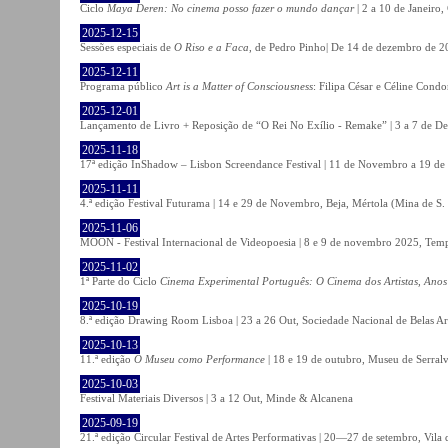
Ciclo
Maya Deren: No cinema posso fazer o mundo dançar
| 2 a 10 de Janeiro
2025-12-15
Sessões especiais de
O Riso e a Faca
, de Pedro Pinho| De 14 de dezembro de 20
2025-12-11
Programa público
Art is a Matter of Consciousness
: Filipa César e Céline Cond
2025-12-01
Lançamento de Livro + Reposição de “O Rei No Exílio - Remake” | 3 a 7 de D
2025-11-18
17ª edição InShadow – Lisbon Screendance Festival | 11 de Novembro a 19 de
2025-11-11
4.ª edição Festival Futurama | 14 e 29 de Novembro, Beja, Mértola (Mina de S
2025-11-06
MOON - Festival Internacional de Videopoesia | 8 e 9 de novembro 2025, Temp
2025-11-02
1ª Parte do Ciclo
Cinema Experimental Português: O Cinema dos Artistas, Anos
2025-10-19
8.ª edição Drawing Room Lisboa | 23 a 26 Out, Sociedade Nacional de Belas Ar
2025-10-13
11.ª edição
O Museu como Performance
| 18 e 19 de outubro, Museu de Serral
2025-10-03
Festival Materiais Diversos | 3 a 12 Out, Minde & Alcanena
2025-09-19
21.ª edição Circular Festival de Artes Performativas | 20—27 de setembro, Vila