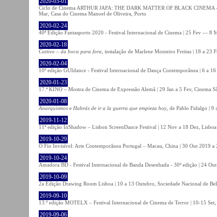
2020-03-01
Ciclo de Cinema ARTHUR JAFA: THE DARK MATTER OF BLACK CINEMA - 
Mar, Casa do Cinema Manoel de Oliveira, Porto
2020-02-24
40ª Edição Fantasporto 2020 - Festival Internacional de Cinema | 25 Fev — 8 M
2020-02-18
Cattivo – da boca para fora
, instalação de Marlene Monteiro Freitas | 18 a 23 
2020-02-04
10ª edição GUIdance - Festival Internacional de Dança Contemporânea | 6 a 16
2020-01-23
17.ª KINO – Mostra de Cinema de Expressão Alemã | 29 Jan a 5 Fev, Cinema Sã
2020-01-08
Anarquismos
e
Habrás de ir a la guerra que empieza hoy
, de Pablo Fidalgo | 9 
2019-11-12
11ª edição InShadow – Lisbon ScreenDance Festival | 12 Nov a 18 Dez, Lisboa
2019-10-29
O Fio Invisível: Arte Contemporânea Portugal – Macau, China | 30 Out 2019 
2019-10-24
Amadora BD - Festival Internacional de Banda Desenhada - 30ª edição | 24 Ou
2019-10-09
2a Edição Drawing Room Lisboa | 10 a 13 Outubro, Sociedade Nacional de Bel
2019-09-10
13.ª edição MOTELX – Festival Internacional de Cinema de Terror | 10-15 Set,
2019-09-06