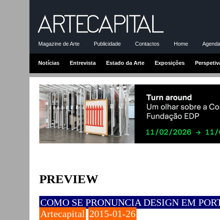
Magazine de Arte
Publicidade
Contactos
Home
Agenda-
Notícias
Entrevista
Estado da Arte
Exposições
Perspetiv
PREVIEW
COMO SE PRONUNCIA DESIGN EM POR
Artecapital
2015-01-26