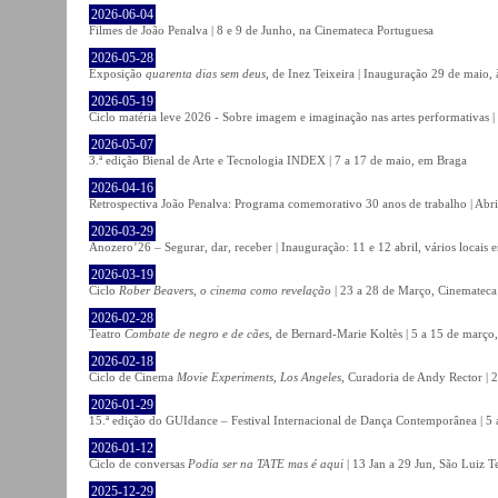
2026-06-04
Filmes de João Penalva | 8 e 9 de Junho, na Cinemateca Portuguesa
2026-05-28
Exposição
quarenta dias sem deus
, de Inez Teixeira | Inauguração 29 de maio
2026-05-19
Ciclo matéria leve 2026 - Sobre imagem e imaginação nas artes performativas |
2026-05-07
3.ª edição Bienal de Arte e Tecnologia INDEX | 7 a 17 de maio, em Braga
2026-04-16
Retrospectiva João Penalva: Programa comemorativo 30 anos de trabalho | Abri
2026-03-29
Anozero’26 – Segurar, dar, receber | Inauguração: 11 e 12 abril, vários locais
2026-03-19
Ciclo
Rober Beavers, o cinema como revelação
| 23 a 28 de Março, Cinemateca
2026-02-28
Teatro
Combate de negro e de cães
, de Bernard-Marie Koltès | 5 a 15 de março,
2026-02-18
Ciclo de Cinema
Movie Experiments, Los Angeles
, Curadoria de Andy Rector | 2
2026-01-29
15.ª edição do GUIdance – Festival Internacional de Dança Contemporânea | 5 
2026-01-12
Ciclo de conversas
Podia ser na TATE mas é aqui
| 13 Jan a 29 Jun, São Luiz T
2025-12-29