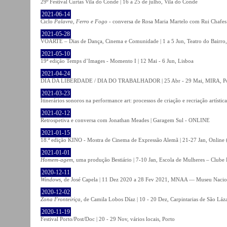
29º Festival Curtas Vila do Conde | 16 a 25 de julho, Vila do Conde
2021-06-14
Ciclo
Palavra, Ferro e Fogo
- conversa de Rosa Maria Martelo com Rui Chafes |
2021-05-28
VOARTE – Dias de Dança, Cinema e Comunidade | 1 a 5 Jun, Teatro do Bairro,
2021-05-10
19ª edição Temps d’Images - Momento I | 12 Mai - 6 Jun, Lisboa
2021-04-24
DIA DA LIBERDADE / DIA DO TRABALHADOR | 25 Abr - 29 Mai, MIRA, P
2021-03-23
Itinerários sonoros na performance art: processos de criação e recriação artíst
2021-02-12
Retrospetiva e conversa com Jonathan Meades | Garagem Sul - ONLINE
2021-01-15
18.ª edição KINO - Mostra de Cinema de Expressão Alemã | 21-27 Jan, Online (
2021-01-01
Homem-agem
, uma produção Bestiário | 7-10 Jan, Escola de Mulheres – Clube 
2020-12-11
Windows
, de José Capela | 11 Dez 2020 a 28 Fev 2021, MNAA — Museu Nacion
2020-12-02
Zona Fronteiriça
, de Camila Lobos Díaz | 10 - 20 Dez, Carpintarias de São Láz
2020-11-19
Festival Porto/Post/Doc | 20 - 29 Nov, vários locais, Porto