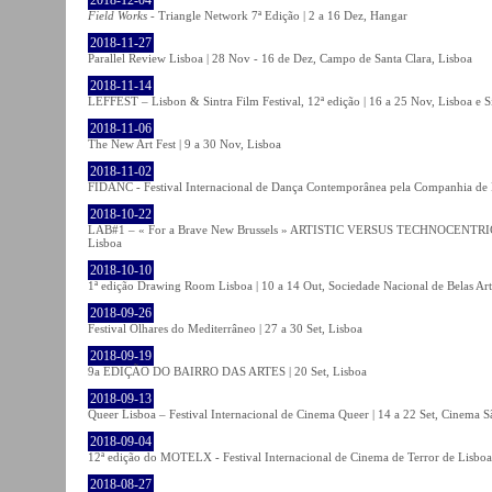
Field Works
- Triangle Network 7ª Edição | 2 a 16 Dez, Hangar
2018-11-27
Parallel Review Lisboa | 28 Nov - 16 de Dez, Campo de Santa Clara, Lisboa
2018-11-14
LEFFEST – Lisbon & Sintra Film Festival, 12ª edição | 16 a 25 Nov, Lisboa e S
2018-11-06
The New Art Fest | 9 a 30 Nov, Lisboa
2018-11-02
FIDANC - Festival Internacional de Dança Contemporânea pela Companhia de
2018-10-22
LAB#1 – « For a Brave New Brussels » ARTISTIC VERSUS TECHNOCENTRI
Lisboa
2018-10-10
1ª edição Drawing Room Lisboa | 10 a 14 Out, Sociedade Nacional de Belas Art
2018-09-26
Festival Olhares do Mediterrâneo | 27 a 30 Set, Lisboa
2018-09-19
9a EDIÇÃO DO BAIRRO DAS ARTES | 20 Set, Lisboa
2018-09-13
Queer Lisboa – Festival Internacional de Cinema Queer | 14 a 22 Set, Cinema 
2018-09-04
12ª edição do MOTELX - Festival Internacional de Cinema de Terror de Lisboa 
2018-08-27