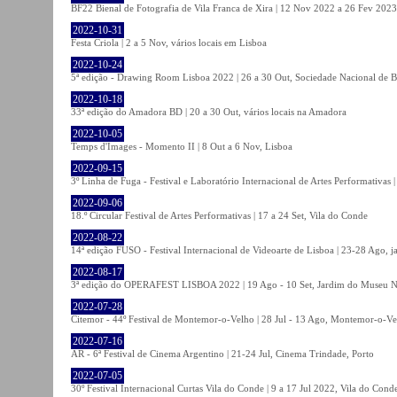
BF22 Bienal de Fotografia de Vila Franca de Xira | 12 Nov 2022 a 26 Fev 2023, 
2022-10-31
Festa Criola | 2 a 5 Nov, vários locais em Lisboa
2022-10-24
5ª edição - Drawing Room Lisboa 2022 | 26 a 30 Out, Sociedade Nacional de Be
2022-10-18
33ª edição do Amadora BD | 20 a 30 Out, vários locais na Amadora
2022-10-05
Temps d'Images - Momento II | 8 Out a 6 Nov, Lisboa
2022-09-15
3º Linha de Fuga - Festival e Laboratório Internacional de Artes Performativas 
2022-09-06
18.º Circular Festival de Artes Performativas | 17 a 24 Set, Vila do Conde
2022-08-22
14ª edição FUSO - Festival Internacional de Videoarte de Lisboa | 23-28 Ago, j
2022-08-17
3ª edição do OPERAFEST LISBOA 2022 | 19 Ago - 10 Set, Jardim do Museu Na
2022-07-28
Citemor - 44º Festival de Montemor-o-Velho | 28 Jul - 13 Ago, Montemor-o-Ve
2022-07-16
AR - 6ª Festival de Cinema Argentino | 21-24 Jul, Cinema Trindade, Porto
2022-07-05
30º Festival Internacional Curtas Vila do Conde | 9 a 17 Jul 2022, Vila do Cond