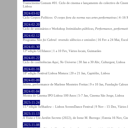
Transcinema Comum #01. Ciclo de cinema e lançamento do colectivo de Cine
Lisboa
2024-03-02
Ciclo
Corpos Políticos: O corpo fora da norma nas artes performativas
| 4–16 M
2024-02-20
Ciclo de seminários e Workshop
Intimidades públicas, Performance, performati
2024-02-12
Programa
Não foi Cabral: revendo silêncios e omissões
| 16 Fev a 24 Mai, Escol
2024-01-30
13ª edição GUIdance | 1 a 10 Fev, Vários locais, Guimarães
2024-01-22
Ciclo de conferências
Aqui, No Universo
| 30 Jan a 30 Abr, Culturgest, Lisboa
2024-01-16
18º edição Festival Lisboa Mistura | 20 e 21 Jan, Capitólio, Lisboa
2024-01-09
Idiota
, performance de Marlene Monteiro Freitas | 9 e 10 Jan, Fundação Calou
2024-01-04
Mostra de Cinema IPO Lisboa 100 Anos | 5-7 Jan, Cinema São Jorge, Lisboa
2023-11-24
15.ª edição InShadow – Lisbon ScreenDance Festival | 9 Nov - 15 Dez, Vários l
2023-11-13
A Visita e Um Jardim Secreto
(2022), de Irene M. Borrego | Estreia 16 Nov, Ci
2023-11-08