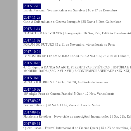
2017-12-13
Estreia Nacional: Yvonne Rainer em Serralves | 16 e 17 de Dezembro
2017-11-23
Ciclo A Gulbenkian e o Cinema Português | 25 Nov a 3 Dez, Gulbenkian
2017-11-14
PLATAFORMA REVÓLVER | Inauguração: 16 Nov, 22h, Edifício Transboavista
2017-11-02
FÓRUM DO FUTURO | 5 a 11 de Novembro, vários locais no Porto
2017-10-24
IV MOSTRA DE CINEMA OLHARES SOBRE ANGOLA | 25 e 26 de Outubro
2017-10-16
4.º Colóquio A DANÇA NA ARTE: PERSPETIVAS ESTÉTICAS, HISTÓRIA
MODERNIDADE (SÉC. XVI-XVIII) E CONTEMPORANEIDADE (XIX-XXI) | 21 O
2017-10-10
METABOLIC RIFTS I | 14 Out, 14h30, Auditório de Serralves
2017-10-02
18ª edição Festa do Cinema Francês | 5 Out > 12 Nov, Vários locais
2017-09-25
Festival Silêncio | 28 Set > 1 Out, Zona do Cais do Sodré
2017-09-19
Plataforma Revólver - Novo ciclo de exposições | Inauguração: 21 Set, 22h, Edi
2017-09-11
Queer Lisboa – Festival Internacional de Cinema Queer | 15 a 23 de setembro,