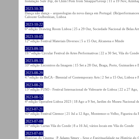
Instalação
Side Trip
, de Chim↑Pom from Smappa!Group | 11 a 19 Nov, Azinhaga
2023-10-30
Dança não dança – arqueologias da nova dança em Portugal. (Re)performances,
Calouste Gulbenkian, Lisboa
2023-10-22
6ª edição Drawing Room Lisboa | 25 a 29 Out, Sociedade Nacional de Belas Art
2023-10-05
12ª edição Festival Materiais Diversos | 5 a 15 Out, Alcanena e Minde
2023-09-18
19.ª edição Circular Festival de Artes Performativas | 22 a 30 Set, Vila do Conde
2023-09-13
33ª edição Encontros da Imagem | 15 Set a 28 Out, Braga, Porto, Guimarães e 
2023-08-29
4.ª edição da BoCA - Biennial of Contemporary Arts | 2 Set a 15 Out, Lisboa e 
2023-08-21
15ª edição FUSO - Festival Internacional de Videoarte de Lisboa | 22 a 27 Ago, 
2023-08-12
4ª edição Operafest Lisboa 2023 | 18 Ago a 9 Set, Jardim do Museu Nacional de
2023-07-21
45ª edição Festival Citemor | 21 Jul a 12 Ago, Montemor-o-Velho, Figueira da
2023-07-08
31ª edição Curtas Vila do Conde | 8 a 16 Jul, vários locais em Vila do Conde
2023-07-03
Histórias do Cinema : P. Adams Sitney -
Sexo e Espiritualidade na História do