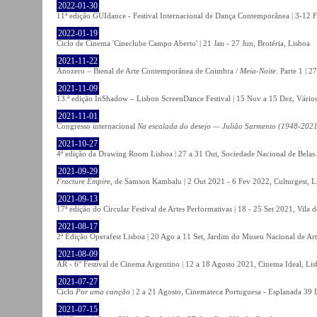
2022-01-30
11ª edição GUIdance - Festival Internacional de Dança Contemporânea | 3-12 Fe
2022-01-19
Ciclo de Cinema 'Cineclube Campo Aberto' | 21 Jan - 27 Jun, Brotéria, Lisboa
2021-11-22
Anozero – Bienal de Arte Contemporânea de Coimbra /
Meia-Noite
. Parte 1 | 
2021-11-09
13.ª edição InShadow – Lisbon ScreenDance Festival | 15 Nov a 15 Dez, Vários
2021-11-01
Congresso internacional
Na escalada do desejo — Julião Sarmento (1948-2021
2021-10-27
4ª edição da Drawing Room Lisboa | 27 a 31 Out, Sociedade Nacional de Belas 
2021-09-29
Fracture Empire
, de Samson Kambalu | 2 Out 2021 - 6 Fev 2022, Culturgest, L
2021-09-13
17ª edição do Circular Festival de Artes Performativas | 18 - 25 Set 2021, Vila
2021-08-17
2ª Edição Operafest Lisboa | 20 Ago a 11 Set, Jardim do Museu Nacional de Art
2021-08-09
AR - 6° Festival de Cinema Argentino | 12 a 18 Agosto 2021, Cinema Ideal, Li
2021-07-27
Ciclo
Por uma canção
| 2 a 21 Agosto, Cinemateca Portuguesa - Esplanada 39 
2021-07-15