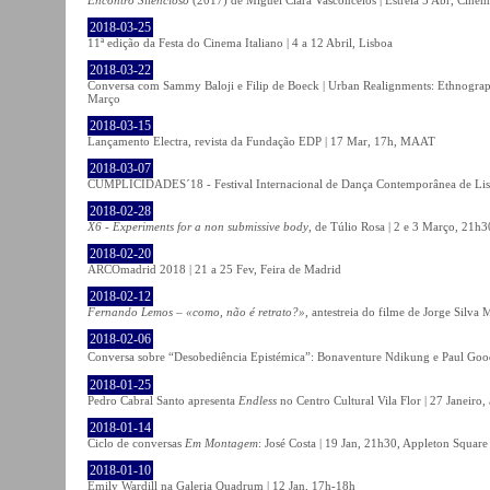
2018-03-25
11ª edição da Festa do Cinema Italiano | 4 a 12 Abril, Lisboa
2018-03-22
Conversa com Sammy Baloji e Filip de Boeck | Urban Realignments: Ethnographi
Março
2018-03-15
Lançamento Electra, revista da Fundação EDP | 17 Mar, 17h, MAAT
2018-03-07
CUMPLICIDADES´18 - Festival Internacional de Dança Contemporânea de Lisb
2018-02-28
X6 - Experiments for a non submissive body
, de Túlio Rosa | 2 e 3 Março, 21h3
2018-02-20
ARCOmadrid 2018 | 21 a 25 Fev, Feira de Madrid
2018-02-12
Fernando Lemos – «como, não é retrato?»
, antestreia do filme de Jorge Silv
2018-02-06
Conversa sobre “Desobediência Epistémica”: Bonaventure Ndikung e Paul G
2018-01-25
Pedro Cabral Santo apresenta
Endless
no Centro Cultural Vila Flor | 27 Janeiro,
2018-01-14
Ciclo de conversas
Em Montagem
: José Costa | 19 Jan, 21h30, Appleton Square
2018-01-10
Emily Wardill na Galeria Quadrum | 12 Jan, 17h-18h