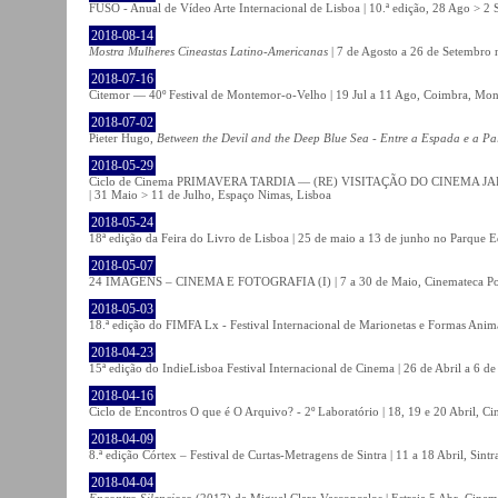
FUSO - Anual de Vídeo Arte Internacional de Lisboa | 10.ª edição, 28 Ago > 2 
2018-08-14
Mostra Mulheres Cineastas Latino-Americanas
| 7 de Agosto a 26 de Setembro 
2018-07-16
Citemor — 40º Festival de Montemor-o-Velho | 19 Jul a 11 Ago, Coimbra, Mon
2018-07-02
Pieter Hugo,
Between the Devil and the Deep Blue Sea - Entre a Espada e a Pa
2018-05-29
Ciclo de Cinema PRIMAVERA TARDIA — (RE) VISITAÇÃO DO CINEMA JAPONÊS
| 31 Maio > 11 de Julho, Espaço Nimas, Lisboa
2018-05-24
18ª edição da Feira do Livro de Lisboa | 25 de maio a 13 de junho no Parque 
2018-05-07
24 IMAGENS – CINEMA E FOTOGRAFIA (I) | 7 a 30 de Maio, Cinemateca Po
2018-05-03
18.ª edição do FIMFA Lx - Festival Internacional de Marionetas e Formas Anim
2018-04-23
15ª edição do IndieLisboa Festival Internacional de Cinema | 26 de Abril a 6 d
2018-04-16
Ciclo de Encontros O que é O Arquivo? - 2º Laboratório | 18, 19 e 20 Abril, C
2018-04-09
8.ª edição Córtex – Festival de Curtas-Metragens de Sintra | 11 a 18 Abril, Sintr
2018-04-04
Encontro Silencioso
(2017) de Miguel Clara Vasconcelos | Estreia 5 Abr, Cinem