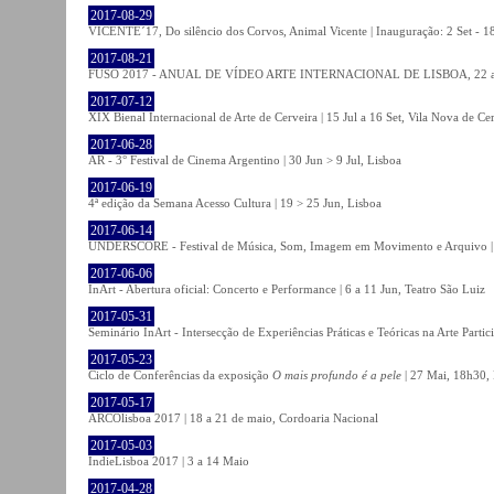
2017-08-29
VICENTE´17, Do silêncio dos Corvos, Animal Vicente | Inauguração: 2 Set - 
2017-08-21
FUSO 2017 - ANUAL DE VÍDEO ARTE INTERNACIONAL DE LISBOA, 22 a 
2017-07-12
XIX Bienal Internacional de Arte de Cerveira | 15 Jul a 16 Set, Vila Nova de Ce
2017-06-28
AR - 3° Festival de Cinema Argentino | 30 Jun > 9 Jul, Lisboa
2017-06-19
4ª edição da Semana Acesso Cultura | 19 > 25 Jun, Lisboa
2017-06-14
UNDERSCORE - Festival de Música, Som, Imagem em Movimento e Arquivo | 1
2017-06-06
InArt - Abertura oficial: Concerto e Performance | 6 a 11 Jun, Teatro São Luiz
2017-05-31
Seminário InArt - Intersecção de Experiências Práticas e Teóricas na Arte Part
2017-05-23
Ciclo de Conferências da exposição
O mais profundo é a pele
| 27 Mai, 18h30, 
2017-05-17
ARCOlisboa 2017 | 18 a 21 de maio, Cordoaria Nacional
2017-05-03
IndieLisboa 2017 | 3 a 14 Maio
2017-04-28