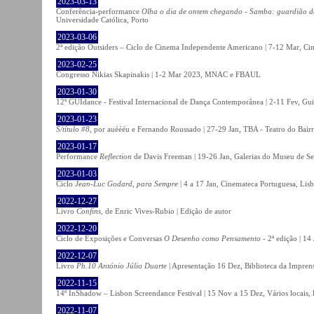
2023-03-13
Conferência-performance
Olha o dia de ontem chegando - Samba: guardião 
Universidade Católica, Porto
2023-03-06
2ª edição Outsiders – Ciclo de Cinema Independente Americano | 7-12 Mar, C
2023-02-25
Congresso Nikias Skapinakis | 1-2 Mar 2023, MNAC e FBAUL
2023-01-30
12º GUIdance - Festival Internacional de Dança Contemporânea | 2-11 Fev, Gu
2023-01-23
S/título #8
, por auéééu e Fernando Roussado | 27-29 Jan, TBA - Teatro do Bair
2023-01-17
Performance
Reflection
de Davis Freeman | 19-26 Jan, Galerias do Museu de Ser
2023-01-03
Ciclo
Jean-Luc Godard, para Sempre
| 4 a 17 Jan, Cinemateca Portuguesa, Lis
2022-12-27
Livro
Confins
, de Enric Vives-Rubio | Edição de autor
2022-12-20
Ciclo de Exposições e Conversas
O Desenho como Pensamento
- 2ª edição | 14
2022-12-07
Livro
Ph.10 António Júlio Duarte
| Apresentação 16 Dez, Biblioteca da Impren
2022-11-15
14º InShadow – Lisbon Screendance Festival | 15 Nov a 15 Dez, Vários locais,
2022-11-07