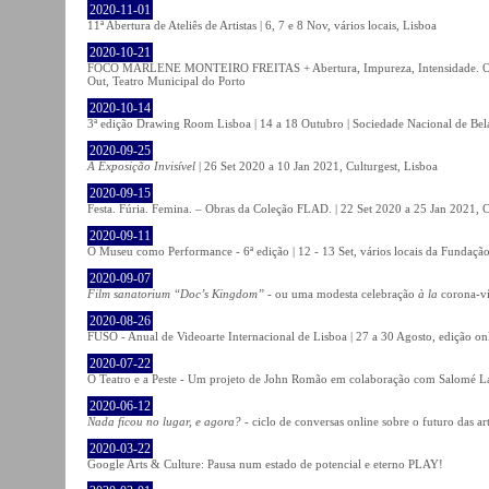
2020-11-01
11ª Abertura de Ateliês de Artistas | 6, 7 e 8 Nov, vários locais, Lisboa
2020-10-21
FOCO MARLENE MONTEIRO FREITAS + Abertura, Impureza, Intensidade. Olhare
Out, Teatro Municipal do Porto
2020-10-14
3ª edição Drawing Room Lisboa | 14 a 18 Outubro | Sociedade Nacional de Bela
2020-09-25
A Exposição Invisível
| 26 Set 2020 a 10 Jan 2021, Culturgest, Lisboa
2020-09-15
Festa. Fúria. Femina. – Obras da Coleção FLAD. | 22 Set 2020 a 25 Jan 2021, C
2020-09-11
O Museu como Performance - 6ª edição | 12 - 13 Set, vários locais da Fundação
2020-09-07
Film sanatorium “Doc’s Kingdom”
- ou uma modesta celebração
à la
corona-ví
2020-08-26
FUSO - Anual de Videoarte Internacional de Lisboa | 27 a 30 Agosto, edição on
2020-07-22
O Teatro e a Peste - Um projeto de John Romão em colaboração com Salomé La
2020-06-12
Nada ficou no lugar, e agora?
- ciclo de conversas online sobre o futuro das ar
2020-03-22
Google Arts & Culture: Pausa num estado de potencial e eterno PLAY!