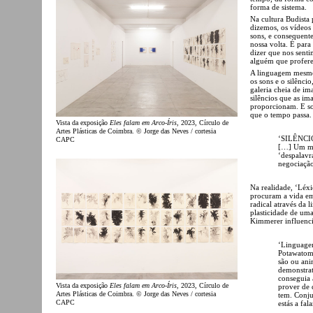
forma de sistema.
Na cultura Budista
dizemos, os vídeos
sons, e consequent
nossa volta. É para
dizer que nos sent
alguém que profere
A linguagem mesmo 
os sons e o silênci
galeria cheia de im
silêncios que as im
proporcionam. E so
que o tempo passa.
Vista da exposição
Eles falam em Arco-Íris
, 2023, Círculo de
Artes Plásticas de Coimbra. © Jorge das Neves / cortesia
‘SILÊNC
CAPC
[…] Um mat
‘despalavr
negociação
Na realidade, ‘Léx
procuram a vida em
radical através da l
plasticidade de um
Kimmerer influenci
‘Linguagen
Potawatomi
são ou ani
demonstrat
conseguia 
Vista da exposição
Eles falam em Arco-Íris
, 2023, Círculo de
prover de 
Artes Plásticas de Coimbra. © Jorge das Neves / cortesia
tem. Conju
CAPC
estás a fal