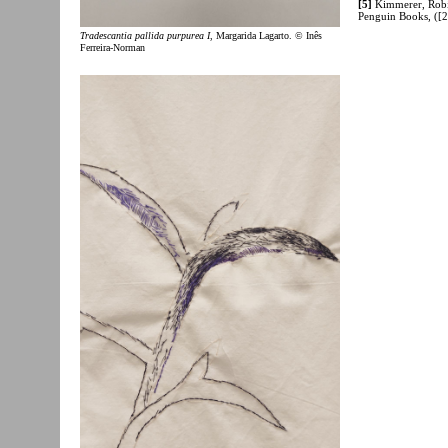
[5]
Kimmerer, Robi
Penguin Books, ([
Tradescantia pallida purpurea I
, Margarida Lagarto. © Inês
Ferreira-Norman