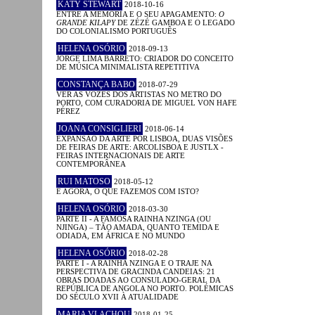
KATY STEWART
2018-10-16
ENTRE A MEMÓRIA E O SEU APAGAMENTO:
O
GRANDE KILAPY
DE ZÉZÉ GAMBOA E O LEGADO
DO COLONIALISMO PORTUGUÊS
HELENA OSÓRIO
2018-09-13
JORGE LIMA BARRETO: CRIADOR DO CONCEITO
DE MÚSICA MINIMALISTA REPETITIVA
CONSTANÇA BABO
2018-07-29
VER AS VOZES DOS ARTISTAS NO METRO DO
PORTO, COM CURADORIA DE MIGUEL VON HAFE
PÉREZ
JOANA CONSIGLIERI
2018-06-14
EXPANSÃO DA ARTE POR LISBOA, DUAS VISÕES
DE FEIRAS DE ARTE: ARCOLISBOA E JUSTLX -
FEIRAS INTERNACIONAIS DE ARTE
CONTEMPORÂNEA
RUI MATOSO
2018-05-12
E AGORA, O QUE FAZEMOS COM ISTO?
HELENA OSÓRIO
2018-03-30
PARTE II - A FAMOSA RAINHA NZINGA (OU
NJINGA) – TÃO AMADA, QUANTO TEMIDA E
ODIADA, EM ÁFRICA E NO MUNDO
HELENA OSÓRIO
2018-02-28
PARTE I - A RAINHA NZINGA E O TRAJE NA
PERSPECTIVA DE GRACINDA CANDEIAS: 21
OBRAS DOADAS AO CONSULADO-GERAL DA
REPÚBLICA DE ANGOLA NO PORTO. POLÉMICAS
DO SÉCULO XVII À ATUALIDADE
MARIA VLACHOU
2018-01-25