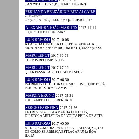
CAN WE LISTEN? (PODEMOS OUVIR?)
FERNANDA BELIZÁRIO E RITA ALCAIRE
2017-12-23
O QUE HÁ DE QUEER EM QUEERMUSEU?
ALEXANDRA JOÃO MARTINS
2017-11-11
O QUE PODE O CINEMA?
LUÍS RAPOSO
2017-10-08
A CASA DA HISTÓRIA EUROPEIA: AFINAL A
MONTANHA NÃO PARIU UM RATO, MAS QUASE
MARC LENOT
2017-09-03
CORPOS RECOMPOSTOS
MARC LENOT
2017-07-29
QUER PASSAR A NOITE NO MUSEU?
LUÍS RAPOSO
2017-06-30
PATRIMÓNIO CULTURAL E MUSEUS: O QUE ESTÁ
POR DETRÁS DOS “CASOS”
MARZIA BRUNO
2017-05-31
UM LAMPEJO DE LIBERDADE
SERGIO PARREIRA
2017-04-26
ENTREVISTA COM AMANDA COULSON,
DIRETORA ARTÍSTICA DA VOLTA FEIRA DE ARTE
LUÍS RAPOSO
2017-03-30
A TRAGICOMÉDIA DA DESCENTRALIZAÇÃO, OU
DE COMO SE ARRISCA ESTRAGAR UMA BOA
IDEIA