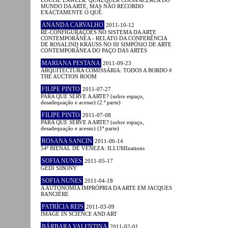
MUNDO DA ARTE, MAS NÃO RECORDO
EXACTAMENTE O QUÊ.
ANANDA CARVALHO
2011-10-12
RE-CONFIGURAÇÕES NO SISTEMA DA ARTE
CONTEMPORÂNEA - RELATO DA CONFERÊNCIA
DE ROSALIND KRAUSS NO III SIMPÓSIO DE ARTE
CONTEMPORÂNEA DO PAÇO DAS ARTES
MARIANA PESTANA
2011-09-23
ARQUITECTURA COMISSÁRIA: TODOS A BORDO #
THE AUCTION ROOM
FILIPE PINTO
2011-07-27
PARA QUE SERVE A ARTE? (sobre espaço,
desadequação e acesso) (2.ª parte)
FILIPE PINTO
2011-07-08
PARA QUE SERVE A ARTE? (sobre espaço,
desadequação e acesso) (1ª parte)
ROSANA SANCIN
2011-06-14
54ª BIENAL DE VENEZA: ILLUMInations
SOFIA NUNES
2011-05-17
GEDI SIBONY
SOFIA NUNES
2011-04-18
A AUTONOMIA IMPRÓPRIA DA ARTE EM JACQUES
RANCIÈRE
PATRÍCIA REIS
2011-03-09
IMAGE IN SCIENCE AND ART
BÁRBARA VALENTINA
2011-02-01