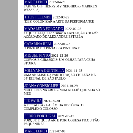
MARC LENOT
2022-04-29
TAKING OFF. HENRY MY NEIGHBOR (MARIKEN
WESSELS)
TITOS PELEMBE
2022-03-29
(DES) COLONIZAR A ARTE DA PERFORMANCE
MADALENA FOLGADO
2022-02-25
'O QUE CALQUEI?'
SOBRE
A EXPOSIÇÃO
UM MÊS
ACORDADO
DE ALEXANDRE ESTRELA
CATARINA REAL
2022-01-23
O PINTOR E O PINTAR / A PINTURA E ...
MIGUEL PINTO
2021-12-26
CORVOS E GIRASSÓIS: UM OLHAR PARA CEIJA
STOJKA
POLLYANA QUINTELLA
2021-11-25
UMA ANÁLISE DA PARTICIPAÇÃO CHILENA NA
34ª BIENAL DE SÃO PAULO
JOANA CONSIGLIERI
2021-10-29
MULHERES NA ARTE – NUM ATELIÊ QUE SEJA SÓ
MEU
LIZ VAHIA
2021-09-30
A FICÇÃO PARA ALÉM DA HISTÓRIA: O
COMPLEXO COLOSSO
PEDRO PORTUGAL
2021-08-17
PORQUE É QUE A ARTE PORTUGUESA FICOU TÃO
PEQUENINA?
MARC LENOT
2021-07-08