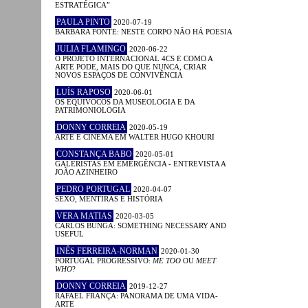
ESTRATÉGICA”
PAULA PINTO
2020-07-19
BÁRBARA FONTE: NESTE CORPO NÃO HÁ POESIA
JULIA FLAMINGO
2020-06-22
O PROJETO INTERNACIONAL 4CS E COMO A
ARTE PODE, MAIS DO QUE NUNCA, CRIAR
NOVOS ESPAÇOS DE CONVIVÊNCIA
LUÍS RAPOSO
2020-06-01
OS EQUÍVOCOS DA MUSEOLOGIA E DA
PATRIMONIOLOGIA
DONNY CORREIA
2020-05-19
ARTE E CINEMA EM WALTER HUGO KHOURI
CONSTANÇA BABO
2020-05-01
GALERISTAS EM EMERGÊNCIA - ENTREVISTA A
JOÃO AZINHEIRO
PEDRO PORTUGAL
2020-04-07
SEXO, MENTIRAS E HISTÓRIA
VERA MATIAS
2020-03-05
CARLOS BUNGA: SOMETHING NECESSARY AND
USEFUL
INÊS FERREIRA-NORMAN
2020-01-30
PORTUGAL PROGRESSIVO:
ME TOO
OU
MEET
WHO
?
DONNY CORREIA
2019-12-27
RAFAEL FRANÇA: PANORAMA DE UMA VIDA-
ARTE