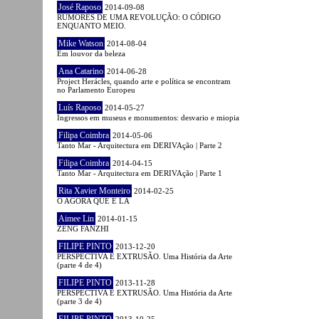
José Raposo
2014-09-08
RUMORES DE UMA REVOLUÇÃO: O CÓDIGO
ENQUANTO MEIO.
Mike Watson
2014-08-04
Em louvor da beleza
Ana Catarino
2014-06-28
Project Herácles, quando arte e política se encontram
no Parlamento Europeu
Luís Raposo
2014-05-27
Ingressos em museus e monumentos: desvario e miopia
Filipa Coimbra
2014-05-06
Tanto Mar - Arquitectura em DERIVAção | Parte 2
Filipa Coimbra
2014-04-15
Tanto Mar - Arquitectura em DERIVAção | Parte 1
Rita Xavier Monteiro
2014-02-25
O AGORA QUE É LÁ
Aimee Lin
2014-01-15
ZENG FANZHI
FILIPE PINTO
2013-12-20
PERSPECTIVA E EXTRUSÃO. Uma História da Arte
(parte 4 de 4)
FILIPE PINTO
2013-11-28
PERSPECTIVA E EXTRUSÃO. Uma História da Arte
(parte 3 de 4)
FILIPE PINTO
2013-10-25