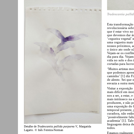
Tradescantia palli
Esta transformação
revolucionária sobr
que é estar vivo n
que devemos dar às 
‘cegueira vegetal’
uma cegueira mais v
nossos próximos, ao
o único ato onde nã
Vejam-se os confli
dia para dia. Veja
vida no solo e dos 
cortadas para lucro
‘Muitos artistas m
que podemos apren
caminho’ [1] diz Fi
de alento. Sei que
esvazia a outra met
Visitar a exposição
mais difícil em mod
nos a ser, a estar,
mais intrínseco na 
produzem, e não po
uma exposição do f
temporal presente, 
curadora, não estão
‘possivelmente falt
academia’ [1]. Tal
linguagem deixa de 
Detalhe de
Tradescantia pallida purpurea V
, Margarida
todos.
Lagarto. © Inês Ferreira-Norman
Estamos realmente