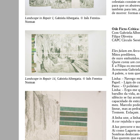
celestiais consist
para que os abutres
também para isto, p
de morrer: formas 
Landscape in Repair I
, Gabriela Albergaria. © Inês Ferreira-
Norman
Ode Ficto-Crítica 
Com Gabriela Alber
Filipa Oliveira
CAPC Círculo Sere
Eles falam em Arco-
Mitos prediletos,
de ouro embutidos.
Quem conta um con
E a Filipa os enco
Acrescenta Gabriela
A palete, o tom qu
Linha: - Navego ent
Landscape in Repair 14
, Gabriela Albergaria. © Inês Ferreira-
Papel: - Lápis de c
Norman
Pano: - O poliéster
Linha: - Ergo-me q
barulho da vida, a
silêncio se faz aco
capacidade de estic
meu. Marcelo pode 
linear, mas as pedr
Tremem. Enlaçam. 
A linha une, a linha
A cor rejubila o qu
A luz percorre e m
Ai como Lagarto n
Sombras deslocam-
Elas querem que eu