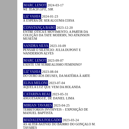
MARC LENOT
2024-03-17
WE TEACH LIFE, SIR.
LIZ VAHIA
2024-01-23
À ESPERA DE SER ALGUMA COISA
CONSTANÇA BABO
2023-12-20
ENTRE ÓTICA E MOVIMENTO, A PARTIR DA
COLEÇÃO DA TATE MODERN, NO ATKINSON
MUSEUM
SANDRA SILVA
2023-10-09
PENSAR O SILÊNCIO: JULIA DUPONT E
WANDERSON ALVES
MARC LENOT
2023-09-07
EXISTE UM SURREALISMO FEMININO?
LIZ VAHIA
2023-08-04
DO OURO AOS DEUSES, DA MATÉRIA À ARTE
ELISA MELONI
2023-07-04
AQUELA LUZ QUE VEM DA HOLANDA
CATARINA REAL
2023-05-31
ANGUESÂNGUE
, DE DANIEL LIMA
MIRIAN TAVARES
2023-04-25
TERRITÓRIOS INVISÍVEIS – EXPOSIÇÃO DE
MANUEL BAPTISTA
MADALENA FOLGADO
2023-03-24
AS
ALTER-NATIVAS
DO BAIRRO DO GONÇALO M.
TAVARES