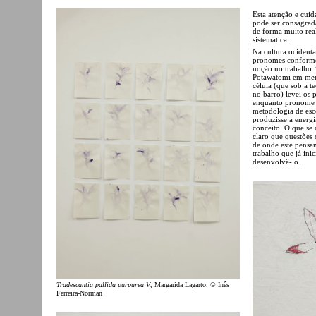
Esta atenção e cui
pode ser consagra
de forma muito rea
sistemática.
Na cultura ocident
pronomes conforme 
noção no trabalho 
Potawatomi em ment
célula (que sob a te
no barro) levei os 
enquanto pronome p
metodologia de esco
produzisse a energi
conceito. O que se
claro que questões
de onde este pensa
trabalho que já ini
desenvolvê-lo.
Tradescantia pallida purpurea V
, Margarida Lagarto. © Inês
Ferreira-Norman