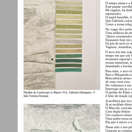
O tempo passa e a
Esse pautar curvilí
Há rasgões, há des
espetáculos.
O papel humilde, fa
Que Gabriela comun
Como a nossa relaç
No vagar dos serõ
Uma infância de mi
‘Quero
arremendar
Enquanto hoje me p
Os pés da terra (o 
Vaguear, meandrar, 
O arco-íris tem ur
tempo em que um f
momento especial qu
nossas memórias, s
desenhado e bordad
Para mim, o arco-ír
Para a Margarida n
Brincadeiras séria
de uma certa cura.
De voltarmos a um 
Interrogo-me se a 
O jardim do Éden nã
Detalhe de
Landscape in Repair #14
, Gabriela Albergaria. ©
é feito de maçãs cu
Inês Ferreira-Norman
A moldura que nos c
Já se moldam dizer
O Marcelo convida
Com dupla ênfase:
Um
outdoors
dentro
Uma pedra torna-s
Ela que é micro e 
Nesse solo e nos pé
Crescem as consequ