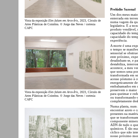
Prelúdio Sazonal
Um dos meus maiore
enterrada em terre
Vista da exposição
Eles falam em Arco-Íris
, 2023, Círculo de
numa vagem da qual 
Artes Plásticas de Coimbra. © Jorge das Neves / cortesia
legislativa. E a te
CAPC
produto vendável, 
capacidade do temp
capacidade do temp
experiência.
A morte é uma exper
o tempo se manifest
sensorial se obstr
ente próximo, exper
desalinham-se, e pa
destabiliza, interr
acontece, a meu ve
que somos uma porç
transformada em so
acesso póstumo à co
energeticamente de
embalsamados em qu
preservem o maior 
Vista da exposição
Eles falam em Arco-Íris
, 2023, Círculo de
para queimar e red
Artes Plásticas de Coimbra. © Jorge das Neves / cortesia
ou transformando-os
CAPC
completamente desli
Numa planta, num 
encontrar azoto e c
presentes na matér
que se transformam
componente minera
ADN de tudo o que v
químicos. É tão mai
cíclico que não int
nosso próximo mome