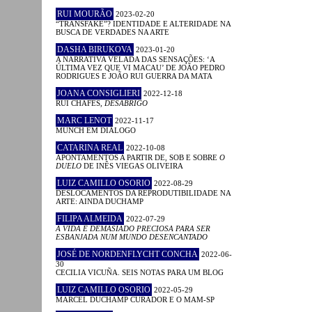
RUI MOURÃO
2023-02-20
“TRANSFAKE”? IDENTIDADE E ALTERIDADE NA
BUSCA DE VERDADES NA ARTE
DASHA BIRUKOVA
2023-01-20
A NARRATIVA VELADA DAS SENSAÇÕES: ‘A
ÚLTIMA VEZ QUE VI MACAU’ DE JOÃO PEDRO
RODRIGUES E JOÃO RUI GUERRA DA MATA
JOANA CONSIGLIERI
2022-12-18
RUI CHAFES,
DESABRIGO
MARC LENOT
2022-11-17
MUNCH EM DIÁLOGO
CATARINA REAL
2022-10-08
APONTAMENTOS A PARTIR DE, SOB E SOBRE
O
DUELO
DE INÊS VIEGAS OLIVEIRA
LUIZ CAMILLO OSORIO
2022-08-29
DESLOCAMENTOS DA REPRODUTIBILIDADE NA
ARTE: AINDA DUCHAMP
FILIPA ALMEIDA
2022-07-29
A VIDA É DEMASIADO PRECIOSA PARA SER
ESBANJADA NUM MUNDO DESENCANTADO
JOSÉ DE NORDENFLYCHT CONCHA
2022-06-
30
CECILIA VICUÑA. SEIS NOTAS PARA UM BLOG
LUIZ CAMILLO OSORIO
2022-05-29
MARCEL DUCHAMP CURADOR E O MAM-SP