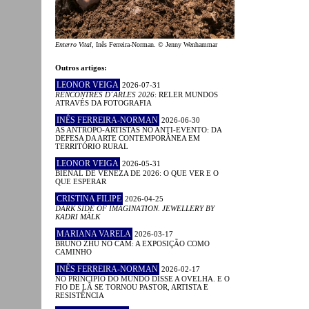
Enterro Vital
, Inês Ferreira-Norman. © Jenny Wenhammar
Outros artigos:
LEONOR VEIGA
2026-07-31
RENCONTRES D´ARLES 2026
: RELER MUNDOS
ATRAVÉS DA FOTOGRAFIA
INÊS FERREIRA-NORMAN
2026-06-30
AS ANTROPO-ARTISTAS NO ANTI-EVENTO: DA
DEFESA DA ARTE CONTEMPORÂNEA EM
TERRITÓRIO RURAL
LEONOR VEIGA
2026-05-31
BIENAL DE VENEZA DE 2026: O QUE VER E O
QUE ESPERAR
CRISTINA FILIPE
2026-04-25
DARK SIDE OF IMAGINATION. JEWELLERY BY
KADRI MÄLK
MARIANA VARELA
2026-03-17
BRUNO ZHU NO CAM: A EXPOSIÇÃO COMO
CAMINHO
INÊS FERREIRA-NORMAN
2026-02-17
NO PRINCÍPIO DO MUNDO DISSE A OVELHA. E O
FIO DE LÃ SE TORNOU PASTOR, ARTISTA E
RESISTÊNCIA