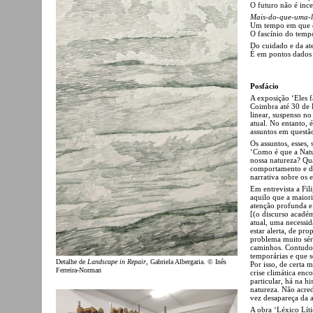
O futuro não é inc
Mais-do-que-uma-l
Um tempo em que os
O fascínio do tempo
Do cuidado e da ate
É em pontos dados n
Posfácio
A exposição ‘Eles f
Coimbra até 30 de 
linear, suspenso n
atual. No entanto, 
assuntos em questã
Os assuntos, esses,
‘Como é que a Natu
nossa natureza? Qu
comportamento e d
narrativa sobre os
Em entrevista a Fil
aquilo que a maiori
atenção profunda e
[(o discurso académ
atual, uma necessid
estar alerta, de pr
problema muito séri
caminhos. Contudo, 
temporárias e que s
Detalhe de
Landscape in Repair
, Gabriela Albergaria. © Inês
Por isso, de certa 
Ferreira-Norman
crise climática enc
particular, há na h
natureza. Não acre
vez desapareça da ar
A obra ‘Léxico Lít