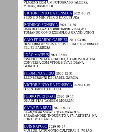
VIAGENS COM UM FOTÓGRAFO (ALBERS,
MULAS, BASILICO)
VICTOR PINTO DA FONSECA
2021-05-29
ZEUS E O MINISTÉRIO DA CULTURA
RODRIGO FONSECA
2021-04-26
UMA REFLEXÃO SOBRE IMPROVISAÇÃO
TOMANDO COMO EXEMPLO A GRAND UNION
CAIO EDUARDO GABRIEL
2021-03-06
DESTERRAMENTOS E SEUS FLUXOS NA OBRA DE
FELIPE BARBOSA
JOÃO MATEUS
2021-02-04
INSUFICIÊNCIA NA PRODUÇÃO ARTÍSTICA. EM
CONVERSA COM VÍTOR SILVA E DIANA
GEIROTO.
FILOMENA SERRA
2020-12-31
SEED/SEMENTE
DE ISABEL GARCIA
VICTOR PINTO DA FONSECA
2020-11-19
O SENTIMENTO É TUDO
PEDRO PORTUGAL
2020-10-17
OS ARTISTAS TAMBÉM MORREM
CATARINA REAL
2020-09-13
CAVAQUEAR SOBRE UM INQUÉRITO
-
SARA&ANDRÉ ‘INQUÉRITO A 471 ARTISTAS’ NA
CONTEMPORÂNEA
LUÍS RAPOSO
2020-08-07
MUSEUS, PATRIMÓNIO CULTURAL E “VISÃO