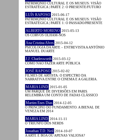
PATRIMÓNIO CULTURAL E OS MUSEUS: VISÃO
ESTRATÉGICA | PARTE 2: O PRESENTE/FUTURO
LUÍS RAPOSO
2015-06-17
PATRIMÓNIO CULTURAL E OS MUSEUS: VISÃO
ESTRATÉGICA | PARTE 1: O PASSADO/PRESENTE
ALBERTO MORENO
2015-05-13
OS CORVOS OLHAM-NOS
Ana Cristina Alves
2015-04-12
PSICOLOGIA DA ARTE – ENTREVISTA A ANTÓNIO
MANUEL DUARTE
J.J. Charlesworth
2015-03-12
COMO NÃO FAZER ARTE PÚBLICA
JOSÉ RAPOSO
2015-02-02
FILMES DE ARTISTA: O ESPECTRO DA
NARRATIVA ENTRE O CINEMA E A GALERIA.
MARIA LIND
2015-01-05
UM PARQUE DE DIVERSÕES EM PARIS
RELEMBRA UM CONTO DE FADAS CLÁSSICO
Martim Enes Dias
2014-12-05
O PRINCÍPIO DO FUNDAMENTO: A BIENAL DE
VENEZA EM 2014
MARIA LIND
2014-11-11
O TRIUNFO DOS NERDS
Jonathan T.D. Neil
2014-10-07
A ARTE É BOA OU APENAS VALIOSA?