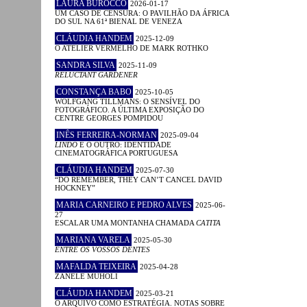
LAURA BUROCCO
2026-01-17
UM CASO DE CENSURA: O PAVILHÃO DA ÁFRICA
DO SUL NA 61ª BIENAL DE VENEZA
CLÁUDIA HANDEM
2025-12-09
O ATELIER VERMELHO DE MARK ROTHKO
SANDRA SILVA
2025-11-09
RELUCTANT GARDENER
CONSTANÇA BABO
2025-10-05
WOLFGANG TILLMANS: O SENSÍVEL DO
FOTOGRÁFICO. A ÚLTIMA EXPOSIÇÃO DO
CENTRE GEORGES POMPIDOU
INÊS FERREIRA-NORMAN
2025-09-04
LINDO
E O OUTRO: IDENTIDADE
CINEMATOGRÁFICA PORTUGUESA
CLÁUDIA HANDEM
2025-07-30
“DO REMEMBER, THEY CAN’T CANCEL DAVID
HOCKNEY”
MARIA CARNEIRO E PEDRO ALVES
2025-06-
27
ESCALAR UMA MONTANHA CHAMADA
CATITA
MARIANA VARELA
2025-05-30
ENTRE OS VOSSOS DENTES
MAFALDA TEIXEIRA
2025-04-28
ZANELE MUHOLI
CLÁUDIA HANDEM
2025-03-21
O ARQUIVO COMO ESTRATÉGIA. NOTAS SOBRE