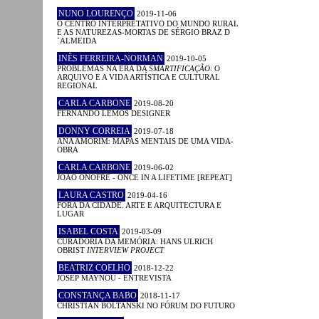
NUNO LOURENÇO
2019-11-06
O CENTRO INTERPRETATIVO DO MUNDO RURAL
E AS NATUREZAS-MORTAS DE SÉRGIO BRAZ D
´ALMEIDA
INÊS FERREIRA-NORMAN
2019-10-05
PROBLEMAS NA ERA DA
SMARTIFICAÇÃO
: O
ARQUIVO E A VIDA ARTÍSTICA E CULTURAL
REGIONAL
CARLA CARBONE
2019-08-20
FERNANDO LEMOS DESIGNER
DONNY CORREIA
2019-07-18
ANA AMORIM: MAPAS MENTAIS DE UMA VIDA-
OBRA
CARLA CARBONE
2019-06-02
JOÃO ONOFRE - ONCE IN A LIFETIME [REPEAT]
LAURA CASTRO
2019-04-16
FORA DA CIDADE. ARTE E ARQUITECTURA E
LUGAR
ISABEL COSTA
2019-03-09
CURADORIA DA MEMÓRIA: HANS ULRICH
OBRIST
INTERVIEW PROJECT
BEATRIZ COELHO
2018-12-22
JOSEP MAYNOU - ENTREVISTA
CONSTANÇA BABO
2018-11-17
CHRISTIAN BOLTANSKI NO FÓRUM DO FUTURO