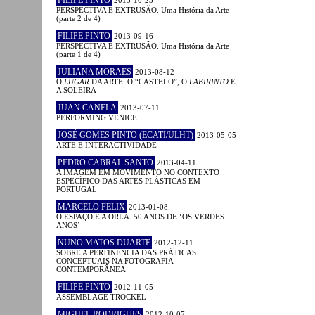
PERSPECTIVA E EXTRUSÃO. Uma História da Arte
(parte 2 de 4)
FILIPE PINTO
2013-09-16
PERSPECTIVA E EXTRUSÃO. Uma História da Arte
(parte 1 de 4)
JULIANA MORAES
2013-08-12
O
LUGAR
DA ARTE: O “CASTELO”, O
LABIRINTO
E
A SOLEIRA
JUAN CANELA
2013-07-11
PERFORMING VENICE
JOSÉ GOMES PINTO (ECATI/ULHT)
2013-05-05
ARTE E INTERACTIVIDADE
PEDRO CABRAL SANTO
2013-04-11
A IMAGEM EM MOVIMENTO NO CONTEXTO
ESPECÍFICO DAS ARTES PLÁSTICAS EM
PORTUGAL
MARCELO FELIX
2013-01-08
O ESPAÇO E A ORLA. 50 ANOS DE ‘OS VERDES
ANOS’
NUNO MATOS DUARTE
2012-12-11
SOBRE A PERTINÊNCIA DAS PRÁTICAS
CONCEPTUAIS NA FOTOGRAFIA
CONTEMPORÂNEA
FILIPE PINTO
2012-11-05
ASSEMBLAGE TROCKEL
MIGUEL RODRIGUES
2012-10-07