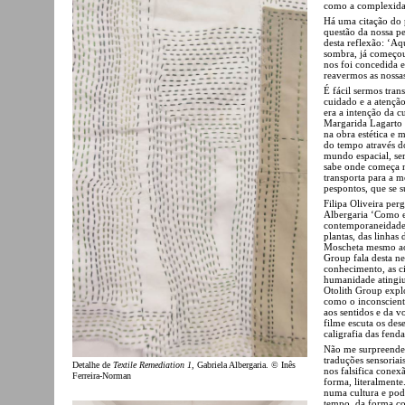
como a complexidad
Há uma citação do 
questão da nossa p
desta reflexão: ‘Aq
sombra, já começou
nos foi concedida e
reavermos as nossa
É fácil sermos trans
cuidado e a atençã
era a intenção da c
Margarida Lagarto 
na obra estética e 
do tempo através d
mundo espacial, sem
sabe onde começa 
transporta para a me
pespontos, que se 
Filipa Oliveira per
Albergaria ‘Como e
contemporaneidade?
plantas, das linhas
Moscheta mesmo ao 
Group fala desta ne
conhecimento, as ci
humanidade atingiu 
Otolith Group expl
como o inconsciente
aos sentidos e da v
filme escuta os dese
caligrafia das fenda
Não me surpreende 
traduções sensoriai
Detalhe de
Textile Remediation 1
, Gabriela Albergaria. © Inês
nos falsifica cone
Ferreira-Norman
forma, literalmente
numa cultura e pod
tempo, da forma co