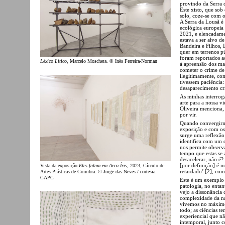
provindo da Serra 
Este xisto, que so
solo, coze-se com o
A Serra da Lousã é
ecológica europeia
2021, e elencadame
estava a ser alvo d
Bandeira e Filhos, 
quer em terrenos p
foram reportados a
Léxico Lítico
, Marcelo Moscheta. © Inês Ferreira-Norman
à apreensão dos ma
cometer o crime de 
ilegitimamente, co
tivessem paciência:
desaparecimento cri
As minhas interrog
arte para a nossa v
Oliveira menciona, 
por vir.
Quando convergirm
exposição e com os
surge uma reflexão 
identifica com um 
nos permite observa
tempo que estas se 
desacelerar, não é?
[por definição] é n
Vista da exposição
Eles falam em Arco-Íris
, 2023, Círculo de
retardado’ [2], com
Artes Plásticas de Coimbra. © Jorge das Neves / cortesia
CAPC
Este é um exemplo
patologia, no entan
vejo a dissonância
complexidade da nat
vivemos no máximo
todo; as ciências 
experiencial que nã
intemporal, junto 