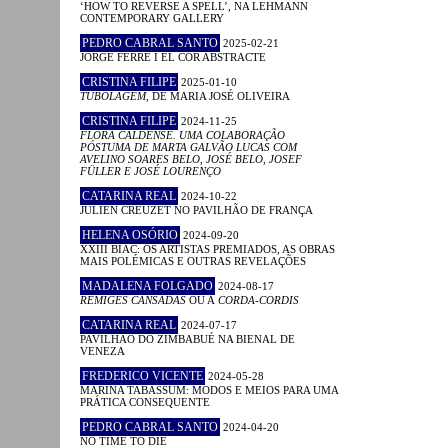
‘HOW TO REVERSE A SPELL’, NA LEHMANN
CONTEMPORARY GALLERY
PEDRO CABRAL SANTO
2025-02-21
JORGE FERRÉ I EL COR ABSTRACTE
CRISTINA FILIPE
2025-01-10
TUBOLAGEM
, DE MARIA JOSÉ OLIVEIRA
CRISTINA FILIPE
2024-11-25
FLORA CALDENSE. UMA COLABORAÇÃO
PÓSTUMA DE MARTA GALVÃO LUCAS COM
AVELINO SOARES BELO, JOSÉ BELO, JOSEF
FÜLLER E JOSÉ LOURENÇO
CATARINA REAL
2024-10-22
JULIEN CREUZET NO PAVILHÃO DE FRANÇA
HELENA OSÓRIO
2024-09-20
XXIII BIAC: OS ARTISTAS PREMIADOS, AS OBRAS
MAIS POLÉMICAS E OUTRAS REVELAÇÕES
MADALENA FOLGADO
2024-08-17
RÉMIGES CANSADAS
OU A
CORDA-CORDIS
CATARINA REAL
2024-07-17
PAVILHÃO DO ZIMBABUÉ NA BIENAL DE
VENEZA
FREDERICO VICENTE
2024-05-28
MARINA TABASSUM: MODOS E MEIOS PARA UMA
PRÁTICA CONSEQUENTE
PEDRO CABRAL SANTO
2024-04-20
NO TIME TO DIE