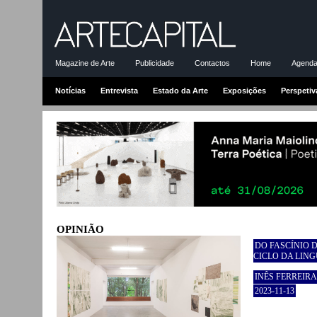
Magazine de Arte
Publicidade
Contactos
Home
Agenda-
Notícias
Entrevista
Estado da Arte
Exposições
Perspetiv
OPINIÃO
DO FASCÍNIO D
CICLO DA LIN
INÊS FERREI
2023-11-13