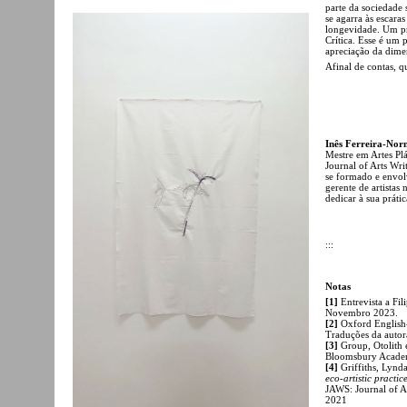
parte da sociedade
se agarra às escara
longevidade. Um pr
Crítica. Esse é um
apreciação da dime
Afinal de contas, 
Inês Ferreira-No
Mestre em Artes Plá
Journal of Arts Wri
se formado e envolv
gerente de artistas
dedicar à sua prátic
:::
Notas
[1]
Entrevista a Fil
Novembro 2023.
[2]
Oxford English-
Traduções da autor
[3]
Group, Otolith 
Bloomsbury Acade
[4]
Griffiths, Lynd
eco-artistic practi
JAWS: Journal of Ar
2021