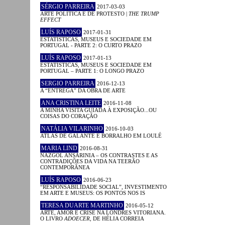
SÉRGIO PARREIRA
2017-03-03
ARTE POLÍTICA E DE PROTESTO |
THE TRUMP
EFFECT
LUÍS RAPOSO
2017-01-31
ESTATÍSTICAS, MUSEUS E SOCIEDADE EM
PORTUGAL - PARTE 2: O CURTO PRAZO
LUÍS RAPOSO
2017-01-13
ESTATÍSTICAS, MUSEUS E SOCIEDADE EM
PORTUGAL – PARTE 1: O LONGO PRAZO
SERGIO PARREIRA
2016-12-13
A “ENTREGA” DA OBRA DE ARTE
ANA CRISTINA LEITE
2016-11-08
A MINHA VISITA GUIADA À EXPOSIÇÃO...OU
COISAS DO CORAÇÃO
NATÁLIA VILARINHO
2016-10-03
ATLAS DE GALANTE E BORRALHO EM LOULÉ
MARIA LIND
2016-08-31
NAZGOL ANSARINIA – OS CONTRASTES E AS
CONTRADIÇÕES DA VIDA NA TEERÃO
CONTEMPORÂNEA
LUÍS RAPOSO
2016-06-23
“RESPONSABILIDADE SOCIAL”, INVESTIMENTO
EM ARTE E MUSEUS: OS PONTOS NOS IS
TERESA DUARTE MARTINHO
2016-05-12
ARTE, AMOR E CRISE NA LONDRES VITORIANA.
O LIVRO
ADOECER
, DE HÉLIA CORREIA