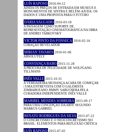
LUÍS RAPOSO
2016-04-12
AINDA OS PREÇOS DE ENTRADA EM MUSEUS E
MONUMENTOS DE SINTRA E BELÉM-AJUDA: OS
DADOS E UMA PROPOSTA PARA O FUTURO
DÁRIA SALGADO
2016-03-18
A PAISAGEM COMO SUPORTE DE
REPRESENTAÇÃO CINEMATOGRÁFICA NA OBRA
DE ANDREI TARKOVSKY
VICTOR PINTO DA FONSECA
2016-02-16
CORAÇÃO REVELADOR
MIRIAN TAVARES
2016-01-06
ABSOLUTELY
CONSTANÇA BABO
2015-11-28
A PROCURA DE FELICIDADE DE WOLFGANG
TILLMANS
INÊS VALLE
2015-10-31
A VERDADEIRA MUDANÇA ACABA DE COMEÇAR
| UMA ENTREVISTA COM O GALERISTA
ZIMBABUEANO JIMMY SARUCHERA PELA
CURADORA INDEPENDENTE INÊS VALLE
MARIBEL MENDES SOBREIRA
2015-09-17
PARA UMA CONCEPÇÃO DA ARTE SEGUNDO
MARKUS GABRIEL
RENATO RODRIGUES DA SILVA
2015-07-22
O CONCRETISMO E O NEOCONCRETISMO NO
BRASIL: ELEMENTOS PARA REFLEXÃO CRÍTICA
LUÍS RAPOSO
2015-07-02