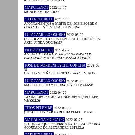
MARC LENOT
2022-11-17
MUNCH EM DIÁLOGO
CATARINA REAL
2022-10-08
APONTAMENTOS A PARTIR DE, SOB E SOBRE
O
DUELO
DE INÊS VIEGAS OLIVEIRA
LUIZ CAMILLO OSORIO
2022-08-29
DESLOCAMENTOS DA REPRODUTIBILIDADE NA
ARTE: AINDA DUCHAMP
FILIPA ALMEIDA
2022-07-29
A VIDA É DEMASIADO PRECIOSA PARA SER
ESBANJADA NUM MUNDO DESENCANTADO
JOSÉ DE NORDENFLYCHT CONCHA
2022-06-
30
CECILIA VICUÑA. SEIS NOTAS PARA UM BLOG
LUIZ CAMILLO OSORIO
2022-05-29
MARCEL DUCHAMP CURADOR E O MAM-SP
MARC LENOT
2022-04-29
TAKING OFF. HENRY MY NEIGHBOR (MARIKEN
WESSELS)
TITOS PELEMBE
2022-03-29
(DES) COLONIZAR A ARTE DA PERFORMANCE
MADALENA FOLGADO
2022-02-25
'O QUE CALQUEI?'
SOBRE
A EXPOSIÇÃO
UM MÊS
ACORDADO
DE ALEXANDRE ESTRELA
CATARINA REAL
2022-01-23