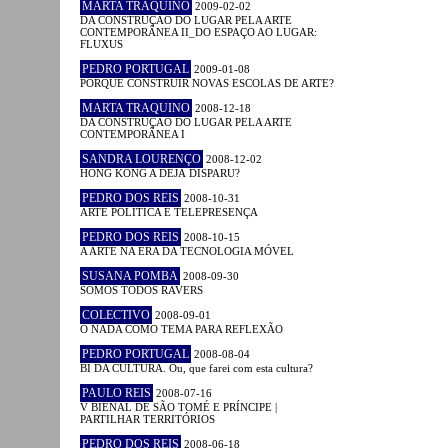
MARTA TRAQUINO
2009-02-02
DA CONSTRUÇÃO DO LUGAR PELA ARTE
CONTEMPORÂNEA II_DO ESPAÇO AO LUGAR:
FLUXUS
PEDRO PORTUGAL
2009-01-08
PORQUÊ CONSTRUIR NOVAS ESCOLAS DE ARTE?
MARTA TRAQUINO
2008-12-18
DA CONSTRUÇÃO DO LUGAR PELA ARTE
CONTEMPORÂNEA I
SANDRA LOURENÇO
2008-12-02
HONG KONG A DÉJÀ DISPARU?
PEDRO DOS REIS
2008-10-31
ARTE POLÍTICA E TELEPRESENÇA
PEDRO DOS REIS
2008-10-15
A ARTE NA ERA DA TECNOLOGIA MÓVEL
SUSANA POMBA
2008-09-30
SOMOS TODOS RAVERS
COLECTIVO
2008-09-01
O NADA COMO TEMA PARA REFLEXÃO
PEDRO PORTUGAL
2008-08-04
BI DA CULTURA. Ou, que farei com esta cultura?
PAULO REIS
2008-07-16
V BIENAL DE SÃO TOMÉ E PRÍNCIPE |
PARTILHAR TERRITÓRIOS
PEDRO DOS REIS
2008-06-18