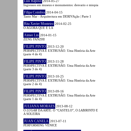
Luís Raposo
2014-05-27
Ingressos em museus e monumentos: desvario e miopia
Filipa Coimbra
2014-04-15
Tanto Mar - Arquitectura em DERIVAção | Parte 1
Rita Xavier Monteiro
2014-02-25
O AGORA QUE É LÁ
Aimee Lin
2014-01-15
ZENG FANZHI
FILIPE PINTO
2013-12-20
PERSPECTIVA E EXTRUSÃO. Uma História da Arte
(parte 4 de 4)
FILIPE PINTO
2013-11-28
PERSPECTIVA E EXTRUSÃO. Uma História da Arte
(parte 3 de 4)
FILIPE PINTO
2013-10-25
PERSPECTIVA E EXTRUSÃO. Uma História da Arte
(parte 2 de 4)
FILIPE PINTO
2013-09-16
PERSPECTIVA E EXTRUSÃO. Uma História da Arte
(parte 1 de 4)
JULIANA MORAES
2013-08-12
O
LUGAR
DA ARTE: O “CASTELO”, O
LABIRINTO
E
A SOLEIRA
JUAN CANELA
2013-07-11
PERFORMING VENICE