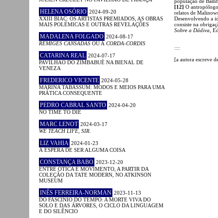
população de Bambad
[12]
O antropólogo
HELENA OSÓRIO
2024-09-20
relatos de Malinows
XXIII BIAC: OS ARTISTAS PREMIADOS, AS OBRAS
Desenvolvendo a id
MAIS POLÉMICAS E OUTRAS REVELAÇÕES
consiste na obrigaç
Sobre a Dádiva
, E
MADALENA FOLGADO
2024-08-17
RÉMIGES CANSADAS
OU A
CORDA-CORDIS
::::
CATARINA REAL
2024-07-17
[a autora escreve d
PAVILHÃO DO ZIMBABUÉ NA BIENAL DE
VENEZA
FREDERICO VICENTE
2024-05-28
MARINA TABASSUM: MODOS E MEIOS PARA UMA
PRÁTICA CONSEQUENTE
PEDRO CABRAL SANTO
2024-04-20
NO TIME TO DIE
MARC LENOT
2024-03-17
WE TEACH LIFE, SIR.
LIZ VAHIA
2024-01-23
À ESPERA DE SER ALGUMA COISA
CONSTANÇA BABO
2023-12-20
ENTRE ÓTICA E MOVIMENTO, A PARTIR DA
COLEÇÃO DA TATE MODERN, NO ATKINSON
MUSEUM
INÊS FERREIRA-NORMAN
2023-11-13
DO FASCÍNIO DO TEMPO: A MORTE VIVA DO
SOLO E DAS ÁRVORES, O CICLO DA LINGUAGEM
E DO SILÊNCIO