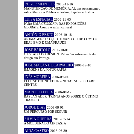
ROGER MEINTJES
2006-11-16
MANUTENÇÃO DE MEMÓRIA: Alguns pensamentos
sobre Memória Pública – Berlim, Lajedos e Lisboa.
LUÍSA ESPECIAL
2006-11-03
PARA UMA
GEOSOFIA
DAS EXPOSIÇÕES
GLOBAIS. Contra o safari cultural
ANTÓNIO PRETO
2006-10-18
AS IMAGENS DO QUOTIDIANO OU DE COMO O
REALISMO É UMA FRAUDE
JOSÉ BÁRTOLO
2006-10-01
O ESTADO DO DESIGN. Reflexões sobre teoria do
design em Portugal
JOSÉ MAÇÃS DE CARVALHO
2006-09-18
IMAGENS DA FOTOGRAFIA
INÊS MOREIRA
2006-09-04
ELLIPSE FOUNDATION - NOTAS SOBRE O ART
CENTRE
MARCELO FELIX
2006-08-17
BAS JAN ADER, TRINTA ANOS SOBRE O ÚLTIMO
TRAJECTO
JORGE DIAS
2006-08-01
UM PERCURSO POR SEGUIR
SÍLVIA GUERRA
2006-07-14
A MOLDURA DO CINEASTA
AIDA CASTRO
2006-06-30