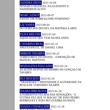
SANDRA SILVA
2023-10-09
PENSAR O SILÊNCIO: JULIA DUPONT E
WANDERSON ALVES
MARC LENOT
2023-09-07
EXISTE UM SURREALISMO FEMININO?
LIZ VAHIA
2023-08-04
DO OURO AOS DEUSES, DA MATÉRIA À ARTE
ELISA MELONI
2023-07-04
AQUELA LUZ QUE VEM DA HOLANDA
CATARINA REAL
2023-05-31
ANGUESÂNGUE
, DE DANIEL LIMA
MIRIAN TAVARES
2023-04-25
TERRITÓRIOS INVISÍVEIS – EXPOSIÇÃO DE
MANUEL BAPTISTA
MADALENA FOLGADO
2023-03-24
AS
ALTER-NATIVAS
DO BAIRRO DO GONÇALO M.
TAVARES
RUI MOURÃO
2023-02-20
“TRANSFAKE”? IDENTIDADE E ALTERIDADE NA
BUSCA DE VERDADES NA ARTE
DASHA BIRUKOVA
2023-01-20
A NARRATIVA VELADA DAS SENSAÇÕES: ‘A
ÚLTIMA VEZ QUE VI MACAU’ DE JOÃO PEDRO
RODRIGUES E JOÃO RUI GUERRA DA MATA
JOANA CONSIGLIERI
2022-12-18
RUI CHAFES,
DESABRIGO