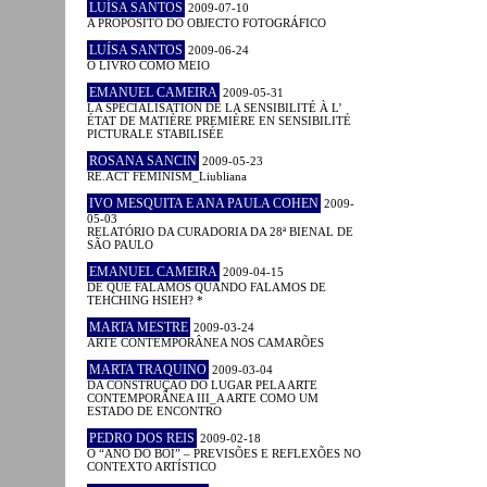
LUÍSA SANTOS
2009-07-10
A PROPÓSITO DO OBJECTO FOTOGRÁFICO
LUÍSA SANTOS
2009-06-24
O LIVRO COMO MEIO
EMANUEL CAMEIRA
2009-05-31
LA SPÉCIALISATION DE LA SENSIBILITÉ À L’
ÉTAT DE MATIÈRE PREMIÈRE EN SENSIBILITÉ
PICTURALE STABILISÉE
ROSANA SANCIN
2009-05-23
RE.ACT FEMINISM_Liubliana
IVO MESQUITA E ANA PAULA COHEN
2009-
05-03
RELATÓRIO DA CURADORIA DA 28ª BIENAL DE
SÃO PAULO
EMANUEL CAMEIRA
2009-04-15
DE QUE FALAMOS QUANDO FALAMOS DE
TEHCHING HSIEH? *
MARTA MESTRE
2009-03-24
ARTE CONTEMPORÂNEA NOS CAMARÕES
MARTA TRAQUINO
2009-03-04
DA CONSTRUÇÃO DO LUGAR PELA ARTE
CONTEMPORÂNEA III_A ARTE COMO UM
ESTADO DE ENCONTRO
PEDRO DOS REIS
2009-02-18
O “ANO DO BOI” – PREVISÕES E REFLEXÕES NO
CONTEXTO ARTÍSTICO