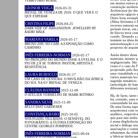
TERRITÓRIO RURAL
em muitos outros p
construção moderno
LEONOR VEIGA
2026-05-31
Architecture for t
BIENAL DE VENEZA DE 2026: O QUE VER E O
arquitecto egípcio
QUE ESPERAR
Outro bom exemplo
(Alina Jerónimo e P
CRISTINA FILIPE
2026-04-25
recursos naturais 
DARK SIDE OF IMAGINATION. JEWELLERY BY
permite travar, em 
KADRI MÄLK
de blocos terra com
cozido. Dotando a 
MARIANA VARELA
2026-03-17
insistem na ideia d
BRUNO ZHU NO CAM: A EXPOSIÇÃO COMO
autonomização e ci
CAMINHO
projectos de arqui
INÊS FERREIRA-NORMAN
Ainda dentro desta 
2026-02-17
materiais, mesmo qu
NO PRINCÍPIO DO MUNDO DISSE A OVELHA. E O
negligenciada. São
FIO DE LÃ SE TORNOU PASTOR, ARTISTA E
como é o caso da
F
RESISTÊNCIA
projectado pelo Arq
uma visualidade e p
LAURA BUROCCO
2026-01-17
vários materiais lo
UM CASO DE CENSURA: O PAVILHÃO DA ÁFRICA
sugestão temáticos 
DO SUL NA 61ª BIENAL DE VENEZA
(articulação do ba
diferentes texturas)
CLÁUDIA HANDEM
2025-12-09
O ATELIER VERMELHO DE MARK ROTHKO
Há, de facto, tanto
há, contudo, uma ev
SANDRA SILVA
2025-11-09
comunidade há muit
RELUCTANT GARDENER
De uma forma espo
arquitectura com o
CONSTANÇA BABO
analítico, respecti
2025-10-05
que para isso tenha 
WOLFGANG TILLMANS: O SENSÍVEL DO
é nessa displicênci
FOTOGRÁFICO. A ÚLTIMA EXPOSIÇÃO DO
social e diálogo mu
CENTRE GEORGES POMPIDOU
associações e comis
urbanismo da cidade
INÊS FERREIRA-NORMAN
2025-09-04
a fabricar tijolos p
LINDO
E O OUTRO: IDENTIDADE