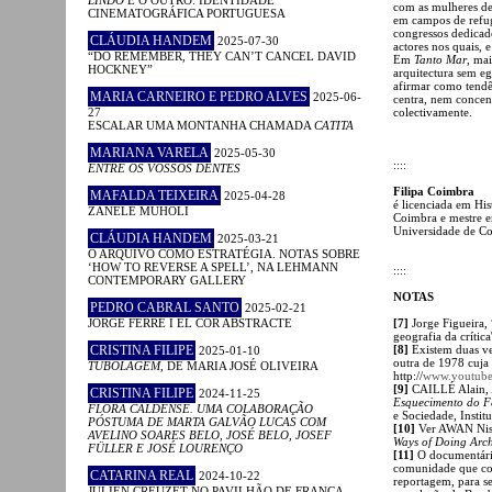
com as mulheres de
CINEMATOGRÁFICA PORTUGUESA
em campos de refug
congressos dedicado
CLÁUDIA HANDEM
2025-07-30
actores nos quais, e
“DO REMEMBER, THEY CAN’T CANCEL DAVID
Em
Tanto Mar
, ma
HOCKNEY”
arquitectura sem eg
afirmar como tendên
MARIA CARNEIRO E PEDRO ALVES
2025-06-
centra, nem concent
27
colectivamente.
ESCALAR UMA MONTANHA CHAMADA
CATITA
MARIANA VARELA
2025-05-30
::::
ENTRE OS VOSSOS DENTES
Filipa Coimbra
MAFALDA TEIXEIRA
2025-04-28
é licenciada em His
ZANELE MUHOLI
Coimbra e mestre em
Universidade de C
CLÁUDIA HANDEM
2025-03-21
O ARQUIVO COMO ESTRATÉGIA. NOTAS SOBRE
‘HOW TO REVERSE A SPELL’, NA LEHMANN
::::
CONTEMPORARY GALLERY
NOTAS
PEDRO CABRAL SANTO
2025-02-21
JORGE FERRÉ I EL COR ABSTRACTE
[7]
Jorge Figueira, 
geografia da crítica
CRISTINA FILIPE
[8]
Existem duas ve
2025-01-10
outra de 1978 cuja 
TUBOLAGEM
, DE MARIA JOSÉ OLIVEIRA
http://
www.youtub
[9]
CAILLÉ Alain,
CRISTINA FILIPE
2024-11-25
Esquecimento do F
FLORA CALDENSE. UMA COLABORAÇÃO
e Sociedade, Instit
PÓSTUMA DE MARTA GALVÃO LUCAS COM
[10]
Ver AWAN Nis
AVELINO SOARES BELO, JOSÉ BELO, JOSEF
Ways of Doing Arch
FÜLLER E JOSÉ LOURENÇO
[11]
O documentário
comunidade que con
CATARINA REAL
2024-10-22
reportagem, para se
JULIEN CREUZET NO PAVILHÃO DE FRANÇA