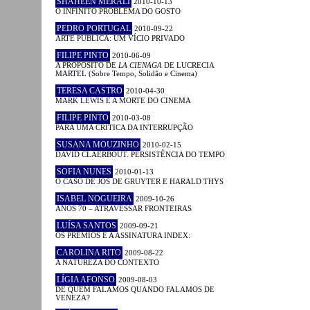
SHAHEEN MERALI
2010-10-13
O INFINITO PROBLEMA DO GOSTO
PEDRO PORTUGAL
2010-09-22
ARTE PÚBLICA: UM VÍCIO PRIVADO
FILIPE PINTO
2010-06-09
A PROPÓSITO DE
LA CIENAGA
DE LUCRECIA
MARTEL (Sobre Tempo, Solidão e Cinema)
TERESA CASTRO
2010-04-30
MARK LEWIS E A MORTE DO CINEMA
FILIPE PINTO
2010-03-08
PARA UMA CRÍTICA DA INTERRUPÇÃO
SUSANA MOUZINHO
2010-02-15
DAVID CLAERBOUT. PERSISTÊNCIA DO TEMPO
SOFIA NUNES
2010-01-13
O CASO DE JOS DE GRUYTER E HARALD THYS
ISABEL NOGUEIRA
2009-10-26
ANOS 70 – ATRAVESSAR FRONTEIRAS
LUÍSA SANTOS
2009-09-21
OS PRÉMIOS E A ASSINATURA INDEX:
CAROLINA RITO
2009-08-22
A NATUREZA DO CONTEXTO
LÍGIA AFONSO
2009-08-03
DE QUEM FALAMOS QUANDO FALAMOS DE
VENEZA?