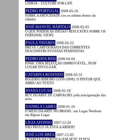
LISBOA – CULTURE FOR LIFE
PEDRO PORTUGAL
2008-05-16
SOBRE A ARTICIDADE (ou os artistas dentro da
cidade)
JOSÉ MANUEL BÁRTOLO
2008-05-05
O QUE PODEM AS IDEIAS? REFLEXÕES SOBRE OS
PERSONAL VIEWS
PAULA TAVARES
2008-04-22
BREVE CARTOGRAFIA DAS CORRENTES
DESCONSTRUTIVISTAS FEMINISTAS
PEDRO DOS REIS
2008-04-04
IOWA: UMA SELECÇÃO IMPROVÁVEL, NUM
LUGAR INVULGAR
CATARINA ROSENDO
2008-03-31
ROGÉRIO RIBEIRO (1930-2008): O PINTOR QUE
ABRIU AO TEXTO
JOANA LUCAS
2008-02-18
RUY DUARTE DE CARVALHO: pela miscigenação das
artes
DANIELA LABRA
2008-01-16
O MEIO DA ARTE NO BRASIL: um Lugar Nenhum
em Algum Lugar
LÍGIA AFONSO
2007-12-24
SÃO PAULO JÁ ESTÁ A ARDER?
JOSÉ LUIS BREA
2007-12-05
A TAREFA DA CRÍTICA (EM SETE TESES)