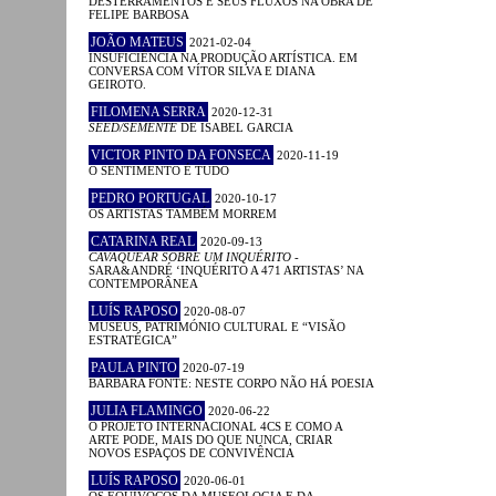
DESTERRAMENTOS E SEUS FLUXOS NA OBRA DE
FELIPE BARBOSA
JOÃO MATEUS
2021-02-04
INSUFICIÊNCIA NA PRODUÇÃO ARTÍSTICA. EM
CONVERSA COM VÍTOR SILVA E DIANA
GEIROTO.
FILOMENA SERRA
2020-12-31
SEED/SEMENTE
DE ISABEL GARCIA
VICTOR PINTO DA FONSECA
2020-11-19
O SENTIMENTO É TUDO
PEDRO PORTUGAL
2020-10-17
OS ARTISTAS TAMBÉM MORREM
CATARINA REAL
2020-09-13
CAVAQUEAR SOBRE UM INQUÉRITO
-
SARA&ANDRÉ ‘INQUÉRITO A 471 ARTISTAS’ NA
CONTEMPORÂNEA
LUÍS RAPOSO
2020-08-07
MUSEUS, PATRIMÓNIO CULTURAL E “VISÃO
ESTRATÉGICA”
PAULA PINTO
2020-07-19
BÁRBARA FONTE: NESTE CORPO NÃO HÁ POESIA
JULIA FLAMINGO
2020-06-22
O PROJETO INTERNACIONAL 4CS E COMO A
ARTE PODE, MAIS DO QUE NUNCA, CRIAR
NOVOS ESPAÇOS DE CONVIVÊNCIA
LUÍS RAPOSO
2020-06-01
OS EQUÍVOCOS DA MUSEOLOGIA E DA