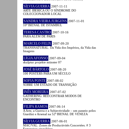
SÍLVIA GUERRA
2007-11-11
ARTE IBÉRICA OU O SÍNDROME DO
COLECCIONADOR LOCAL
SANDRA VIEIRA JURGENS
2007-11-01
10ª BIENAL DE ISTAMBUL
TERESA CASTRO
2007-10-16
PARA ALÉM DE PARIS
MARCELO FELIX
2007-09-20
TRANSNATURAL. Da Vida dos Impérios, da Vida das
Imagens
LÍGIA AFONSO
2007-09-04
skulptur projekte münster 07
JOSÉ BÁRTOLO
2007-08-20
100 POSTERS PARA UM SÉCULO
SOFIA PONTE
2007-08-02
SOBRE UM ESTADO DE TRANSIÇÃO
INÊS MOREIRA
2007-07-02
GATHERING: REECONTRAR MODOS DE
ENCONTRO
FILIPA RAMOS
2007-06-14
A Arte, a Guerra e a Subjectividade – um passeio pelos
Giardini e Arsenal na 52ª BIENAL DE VENEZA
SÍLVIA GUERRA
2007-06-01
MAC/VAL: Zones de Productivités Concertées. # 3
Entreprises singulières