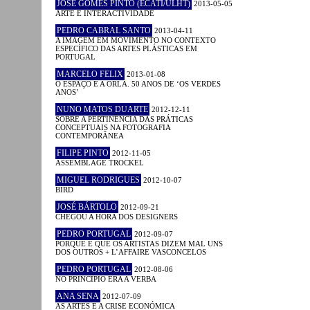
JOSÉ GOMES PINTO (ECATI/ULHT)
2013-05-05
ARTE E INTERACTIVIDADE
PEDRO CABRAL SANTO
2013-04-11
A IMAGEM EM MOVIMENTO NO CONTEXTO
ESPECÍFICO DAS ARTES PLÁSTICAS EM
PORTUGAL
MARCELO FELIX
2013-01-08
O ESPAÇO E A ORLA. 50 ANOS DE ‘OS VERDES
ANOS’
NUNO MATOS DUARTE
2012-12-11
SOBRE A PERTINÊNCIA DAS PRÁTICAS
CONCEPTUAIS NA FOTOGRAFIA
CONTEMPORÂNEA
FILIPE PINTO
2012-11-05
ASSEMBLAGE TROCKEL
MIGUEL RODRIGUES
2012-10-07
BIRD
JOSÉ BÁRTOLO
2012-09-21
CHEGOU A HORA DOS DESIGNERS
PEDRO PORTUGAL
2012-09-07
PORQUE É QUE OS ARTISTAS DIZEM MAL UNS
DOS OUTROS + L’AFFAIRE VASCONCELOS
PEDRO PORTUGAL
2012-08-06
NO PRINCÍPIO ERA A VERBA
ANA SENA
2012-07-09
AS ARTES E A CRISE ECONÓMICA