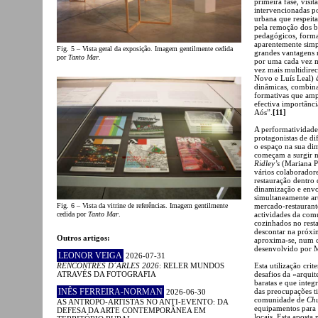
primeira fase, visit
intervencionadas po
urbana que respeit
pela remoção dos b
pedagógicos, format
aparentemente simpl
Fig. 5 – Vista geral da exposição. Imagem gentilmente cedida
grandes vantagens 
por
Tanto Mar
.
por uma cada vez ma
vez mais multidirec
Novo e Luís Leal) 
dinâmicas, combina
formativas que ampl
efectiva importân
Aós”.
[11]
A performatividade 
protagonistas de di
o espaço na sua di
começam a surgir n
Ridley’s
(Mariana Pe
vários colaborador
restauração dentro
dinamização e envo
simultaneamente art
Fig. 6 – Vista da vitrine de referências. Imagem gentilmente
mercado-restaurant
cedida por
Tanto Mar
.
actividades da com
cozinhados no res
descontar na próxim
Outros artigos:
aproxima-se, num c
desenvolvido por M
LEONOR VEIGA
2026-07-31
RENCONTRES D´ARLES 2026
: RELER MUNDOS
Esta utilização crit
ATRAVÉS DA FOTOGRAFIA
desafios da «arqui
baratas e que integ
INÊS FERREIRA-NORMAN
das preocupações t
2026-06-30
comunidade de
Ch
AS ANTROPO-ARTISTAS NO ANTI-EVENTO: DA
equipamentos para 
DEFESA DA ARTE CONTEMPORÂNEA EM
locais. Esta apost