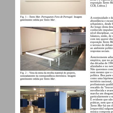
exposição
Tanto Ma
CCB, Lisboa.]
Fig. 1 –
Tanto Mar. Portugueses Fora de Portugal
. Imagem
A continuidade e de
gentilmente cedida por
Tanto Mar
.
abundância e escas
urbanístico, desde 
Ao longo desta desc
conhecido impulsos
nível disciplinar,
falamos, então, de
com isto querer diz
exposição
Tanto M
o terreno de debate
ao ambiente políti
respostas sociais.
Anteriormente adia
empírica, que no pr
das décadas de 1960
afinidades e no
net
Não queremos com is
nem mesmo que o d
Fig. 2 – Vista da mesa da recolha material do projecto,
política. Boa parte
nomeadamente da correspondência electrónica. Imagem
como uma hipótese
gentilmente cedida por
Tanto Mar
.
território naciona
profissionais qual
rescaldo da “loucur
envelhecida e avar
marcha um desgasta
particularmente a s
É evidente que não
práticas, nem que 
Tanto Mar
há um di
[esquecida] nalgum
música composta po