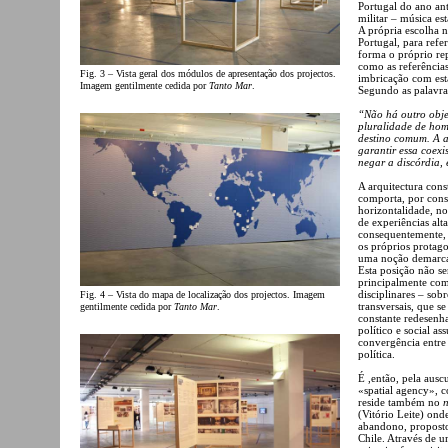
Portugal do ano ant
militar – música e
A própria escolha 
Portugal, para refer
forma o próprio rep
como as referência
Fig. 3 – Vista geral dos módulos de apresentação dos projectos.
imbricação com est
Imagem gentilmente cedida por
Tanto Mar
.
Segundo as palavras
“Não há outro objec
pluralidade de home
destino comum. A a
garantir essa coexi
negar a discórdia, 
A arquitectura cons
comporta, por cons
horizontalidade, n
de experiências alt
consequentemente, 
os próprios protago
uma noção demarc
Esta posição não se
principalmente com
disciplinares – sob
Fig. 4 – Vista do mapa de localização dos projectos. Imagem
transversais, que 
gentilmente cedida por
Tanto Mar
.
constante redesenha
político e social a
convergência entre 
política.
É ,então, pela ausc
«spatial agency», c
reside também no
(Vitório Leite) ond
abandono, proposto
Chile. Através de 