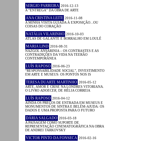
SERGIO PARREIRA
2016-12-13
A “ENTREGA” DA OBRA DE ARTE
ANA CRISTINA LEITE
2016-11-08
A MINHA VISITA GUIADA À EXPOSIÇÃO...OU
COISAS DO CORAÇÃO
NATÁLIA VILARINHO
2016-10-03
ATLAS DE GALANTE E BORRALHO EM LOULÉ
MARIA LIND
2016-08-31
NAZGOL ANSARINIA – OS CONTRASTES E AS
CONTRADIÇÕES DA VIDA NA TEERÃO
CONTEMPORÂNEA
LUÍS RAPOSO
2016-06-23
“RESPONSABILIDADE SOCIAL”, INVESTIMENTO
EM ARTE E MUSEUS: OS PONTOS NOS IS
TERESA DUARTE MARTINHO
2016-05-12
ARTE, AMOR E CRISE NA LONDRES VITORIANA.
O LIVRO
ADOECER
, DE HÉLIA CORREIA
LUÍS RAPOSO
2016-04-12
AINDA OS PREÇOS DE ENTRADA EM MUSEUS E
MONUMENTOS DE SINTRA E BELÉM-AJUDA: OS
DADOS E UMA PROPOSTA PARA O FUTURO
DÁRIA SALGADO
2016-03-18
A PAISAGEM COMO SUPORTE DE
REPRESENTAÇÃO CINEMATOGRÁFICA NA OBRA
DE ANDREI TARKOVSKY
VICTOR PINTO DA FONSECA
2016-02-16