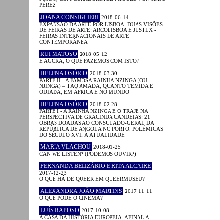
PÉREZ
JOANA CONSIGLIERI
2018-06-14
EXPANSÃO DA ARTE POR LISBOA, DUAS VISÕES
DE FEIRAS DE ARTE: ARCOLISBOA E JUSTLX -
FEIRAS INTERNACIONAIS DE ARTE
CONTEMPORÂNEA
RUI MATOSO
2018-05-12
E AGORA, O QUE FAZEMOS COM ISTO?
HELENA OSÓRIO
2018-03-30
PARTE II - A FAMOSA RAINHA NZINGA (OU
NJINGA) – TÃO AMADA, QUANTO TEMIDA E
ODIADA, EM ÁFRICA E NO MUNDO
HELENA OSÓRIO
2018-02-28
PARTE I - A RAINHA NZINGA E O TRAJE NA
PERSPECTIVA DE GRACINDA CANDEIAS: 21
OBRAS DOADAS AO CONSULADO-GERAL DA
REPÚBLICA DE ANGOLA NO PORTO. POLÉMICAS
DO SÉCULO XVII À ATUALIDADE
MARIA VLACHOU
2018-01-25
CAN WE LISTEN? (PODEMOS OUVIR?)
FERNANDA BELIZÁRIO E RITA ALCAIRE
2017-12-23
O QUE HÁ DE QUEER EM QUEERMUSEU?
ALEXANDRA JOÃO MARTINS
2017-11-11
O QUE PODE O CINEMA?
LUÍS RAPOSO
2017-10-08
A CASA DA HISTÓRIA EUROPEIA: AFINAL A