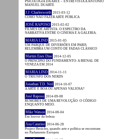
PSICOLOGIA DA ARTE – ENTREVISTA A ANTÓNIO
MANUEL DUARTE
J.J. Charlesworth
2015-03-12
COMO NÃO FAZER ARTE PÚBLICA
JOSÉ RAPOSO
2015-02-02
FILMES DE ARTISTA: O ESPECTRO DA
NARRATIVA ENTRE O CINEMA E A GALERIA.
MARIA LIND
2015-01-05
UM PARQUE DE DIVERSÕES EM PARIS
RELEMBRA UM CONTO DE FADAS CLÁSSICO
Martim Enes Dias
2014-12-05
O PRINCÍPIO DO FUNDAMENTO: A BIENAL DE
VENEZA EM 2014
MARIA LIND
2014-11-11
O TRIUNFO DOS NERDS
Jonathan T.D. Neil
2014-10-07
A ARTE É BOA OU APENAS VALIOSA?
José Raposo
2014-09-08
RUMORES DE UMA REVOLUÇÃO: O CÓDIGO
ENQUANTO MEIO.
Mike Watson
2014-08-04
Em louvor da beleza
Ana Catarino
2014-06-28
Project Herácles, quando arte e política se encontram
no Parlamento Europeu