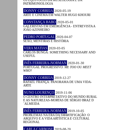
PATRIMONIOLOGIA
DONNY CORREIA
2020-05-19
ARTE E CINEMA EM WALTER HUGO KHOURI
CONSTANÇA BABO
2020-05-01
GALERISTAS EM EMERGÊNCIA - ENTREVISTA A
JOÃO AZINHEIRO
PEDRO PORTUGAL
2020-04-07
SEXO, MENTIRAS E HISTÓRIA
VERA MATIAS
2020-03-05
CARLOS BUNGA: SOMETHING NECESSARY AND
USEFUL
INÊS FERREIRA-NORMAN
2020-01-30
PORTUGAL PROGRESSIVO:
ME TOO
OU
MEET
WHO
?
DONNY CORREIA
2019-12-27
RAFAEL FRANÇA: PANORAMA DE UMA VIDA-
ARTE
NUNO LOURENÇO
2019-11-06
O CENTRO INTERPRETATIVO DO MUNDO RURAL
E AS NATUREZAS-MORTAS DE SÉRGIO BRAZ D
´ALMEIDA
INÊS FERREIRA-NORMAN
2019-10-05
PROBLEMAS NA ERA DA
SMARTIFICAÇÃO
: O
ARQUIVO E A VIDA ARTÍSTICA E CULTURAL
REGIONAL
CARLA CARBONE
2019-08-20