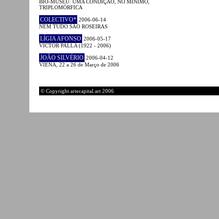
BIO-MUSEU: UMA CONDIÇÃO, NO MÍNIMO,
TRIPLOMÓRFICA
COLECTIVO*
2006-06-14
NEM TUDO SÃO ROSEIRAS
LÍGIA AFONSO
2006-05-17
VICTOR PALLA (1922 - 2006)
JOÃO SILVÉRIO
2006-04-12
VIENA, 22 a 26 de Março de 2006
© Copyright artecapital.art 2006