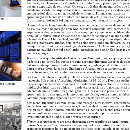
Koolhaas, estrela maior do
establishment
arquitectónico, para organizar pela
vez uma exposição de seis meses. Ou seja, os três dias de inaugurações que f
cidade transbordar de arquitectos mais ou menos famosos (e a sociedade que 
em seu redor) decorreram, na realidade, em Junho. Foi mais um passo na
aproximação da bienal de arquitectura à bienal de arte, a sua célebre irmã ma
: Nico
E o arquitecto holandês foi ainda o pretexto para outras transformações.
O comissário da bienal seguinte costuma ser anunciado a menos de um ano d
do evento, mas a negociação com Koolhaas terá começado invulgarmente ce
arquitecto aceitou o convite, mas exigiu tempo para preparar uma “bienal de
pesquisa” e obteve quase dois anos (o seu nome foi anunciado quando ainda
a bienal de David Chipperfield, em 2012). Foi auxiliado por um séquito de 
amigos e novos assalariados, bem como pelos seus alunos em Harvard, cujo 
de equipa contribuiu para a produção de
Elements of Architecture
, a exposiç
patente no pavilhão central dos Giardini napoleónicos e onde Koolhaas inves
tempo e energia.
Já a cordoaria quinhentista do Arsenal alojou
Monditalia
, uma exposição au
na forma e no conteúdo, que se propunha retratar diferentes aspectos da cult
italiana contemporânea. Contrariou-se, assim, a predilecção dos últimos ano
única mostra, dividida entre os Giardini e o Arsenal, onde se apresentavam,
respectivamente, os lados intimista e espectacular de um mesmo discurso.
Por fim, foi também novidade a relativa coerência temática das representaçõ
nacionais. Sob o tema “Absorbing Modernity, 1914–2014”, Koolhaas pediu 
afia: Giprint)
os países que recordassem cem anos de modernismo arquitectónico e as suas
implicações históricas e políticas — desde estilos nacionais (e nacionalistas) a
advento de uma arquitectura global genérica. Um exercício particularmente
apropriado aos países que, ao longo do último século, construíram pavilhões
Giardini, projectados segundo a retórica arquitectónica do seu tempo.
Esta bienal tripartida assumiu, assim, uma vocação retrospectiva, apresentada
comissário como uma quebra em relação às bienais dos seus antecessores. K
deixou claro, desde o início, que não haveria lugar na sua bienal para a arqui
contemporânea e os seus protagonistas — o que acabou por exacerbar,
involuntariamente ou não, o seu próprio protagonismo.
Elements of Architecture
era uma elencagem do vocabulário da Arquitectura
quinze “elementos” incontornáveis a que, segundo os comissários, todos os
arquitectos recorrem hoje para projectar edifícios: chão, parede, tecto, telhad