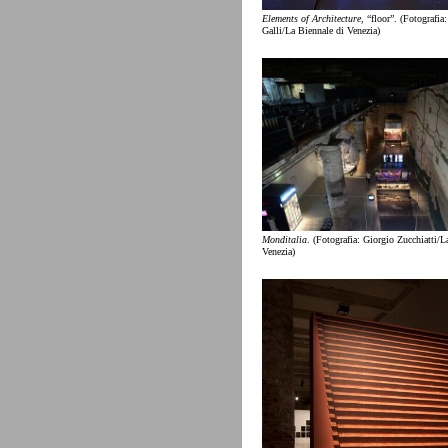
Elements of Architecture
, “floor”. (Fotografia
Galli/La Biennale di Venezia)
Monditalia
. (Fotografia: Giorgio Zucchiatti/L
Venezia)