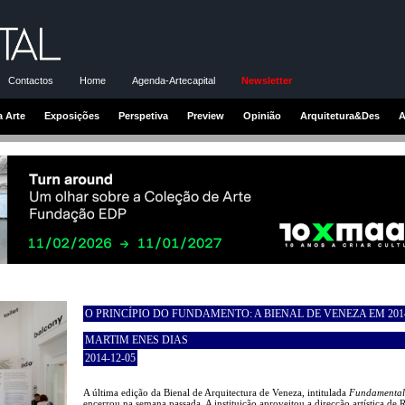
Contactos
Home
Agenda-Artecapital
Newsletter
a Arte
Exposições
Perspetiva
Preview
Opinião
Arquitetura&Des
A
O PRINCÍPIO DO FUNDAMENTO: A BIENAL DE VENEZA EM 201
MARTIM ENES DIAS
2014-12-05
A última edição da Bienal de Arquitectura de Veneza, intitulada
Fundamental
encerrou na semana passada. A instituição aproveitou a direcção artística de