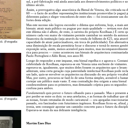
sul, a pré-fabricação está ainda associada aos desenvolvimentos políticos e so
último século.
Assim, a prerrogativa algo anacrónica da Bienal de Veneza, tão criticada na 
60 — o facto de acolher representações institucionais promovidas (e pagas) 
diferentes países e eleger vencedores de entre eles — foi ironicamente um do
fortes desta edição.
Mas este sucesso não logrou esconder o dilema que enfrenta, hoje, a mais ant
bienais: atrair mais público ou pugnar por mais qualidade —
tertium non dat
este dilema não é alheio, de resto, à carreira do próprio Koolhaas.) É certo 
número cada vez maior de visitantes permite caminhar no sentido da autono
financeira da instituição (seja através da venda de bilhetes de €25, seja atravé
li. (Fotografia:
capacidade de atrair patrocinadores, em troca de publicidade). Em alternativ
uma diminuição de escala permitiria focar o discurso e torná-lo menos genér
exposição seria, assim, menos acessível para muitos, mas incomparavelmente
rica para poucos — como aconteceu nas bienais de arquitectura comissariada
Paolo Portoghesi e Aldo Rossi, nos anos 80.
Longe de responder a este impasse, esta bienal espelha-o e agrava-o. Conta
celebridade de Koolhaas, esperava-se em Veneza uma enchente de visitantes.
esperava-se, igualmente, que muitos deles fossem os arquitectos que o leram 
admiram, uma certa geração cuja paternidade intelectual Koolhaas pode recl
um lado, quis-se envolver os arquitectos na discussão do seu próprio vocabul
Mas, por outro, procurou-se fazê-lo de uma forma simples, acessível o basta
cortejar um público mais vasto. E essa contradição deu origem a uma bienal
condescendente para os primeiros, mas demasiado críptica para os segundos
confusa para ambos.
Fundamentals
quis prever o futuro olhando para o passado. Mas o presente 
por perder-se entre os dois: os seus artefactos, e as formas de trabalhar que sã
si. (Fotografia:
as nossas, foram retratadas de modo caricatural — ora apegadas reaccionari
passado, ora fascinadas com futurismos ingénuos. Koolhaas ficou-se, afinal, 
ironia, sem conseguir apontar um caminho concreto para o futuro da discipli
Esperava-se mais da sua delirante inteligência.
Martim Enes Dias