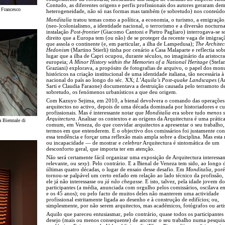
Contudo, as diferentes origens e perfis profissionais dos autores geraram de
: Francesco
heterogeneidade, não só nas formas mas também (e sobretudo) nos conteúdo
Monditalia
tratou temas como a política, a economia, o turismo, a emigração
(neo-)colonialismo, a identidade nacional, o terrorismo e a diversão nocturna
instalação
Post-frontier
(Giacomo Cantoni e Pietro Pagliaro) interrogava-se s
direito que a Europa tem (ou não) de se proteger da recente vaga de imigraçã
que assola o continente (e, em particular, a ilha de Lampedusa);
The Architec
Hedonism
(Martino Stierli) tinha por cenário a Casa Malaparte e reflectia sob
lugar que a ilha de Capri ocupou, durante séculos, no imaginário da aristocra
europeia;
A Minor History within the Memories of a National Heritage
(Stefa
Graziani) explorava, a propósito de fotografias de arquivo, o papel dos mo
históricos na criação institucional de uma identidade italiana, tão necessária 
nacional do país ao longo do séc. XX;
L’Aquila’s Post-quake Landscapes
(A
Sarti e Claudia Faraone) documentava a destruição causada pelo terramoto d
sobretudo, os fenómenos urbanísticos a que deu origem.
Com Kazuyo Sejima, em 2010, a bienal devolvera o comando das operações
arquitectos no activo, depois de uma década dominada por historiadores e c
profissionais. Mas é interessante notar que
Monditalia
era sobre tudo
menos 
Arquitectura
. Analisar os contextos e as origens da Arquitectura é uma práti
a Biennale di
comum, em Veneza, do que convidar arquitectos a apresentar o seu trabalho,
termos em que entenderem. E o objectivo dos comissários foi justamente cont
essa tendência e forçar uma reflexão mais ampla sobre a disciplina. Mas esta
ou incapacidade — de mostrar e
celebrar
Arquitectura é sintomática de um
desconforto geral, que importa ter em atenção.
Não será certamente fácil organizar uma exposição de Arquitectura interessan
relevante, ou
sexy
). Pelo contrário. E a Bienal de Veneza tem sido, ao longo 
últimas quatro décadas, o lugar de ensaio desse desafio. Em
Monditalia
, por
tornou-se palpável um certo enfado em relação ao lado técnico da profissão
ele já não interessasse ou
já não chegasse
. E isto, talvez, pela idade jovem do
participantes (a média, anunciada com orgulho pelos comissários, oscilava en
e os 45 anos); ou pelo facto de muitos deles não manterem uma actividade
profissional estritamente ligada ao desenho e à construção de edifícios; ou,
simplesmente, por não serem arquitectos, mas académicos, fotógrafos ou artis
Aquilo que pareceu entusiasmar, pelo contrário, quase todos os participantes 
desejo (mais ou menos consequente) de ancorar o seu trabalho numa pesquis