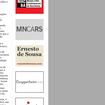
evador e
cações
,
go
parede
X,
 como
ir que a
 da
a a
técnico,
as de
 europeia
de
slação
ões de
que a
res,
anúncios
ontínua,
do boom
tes.
esses
e a soma
os da
oje, é
or), isto
ocar a