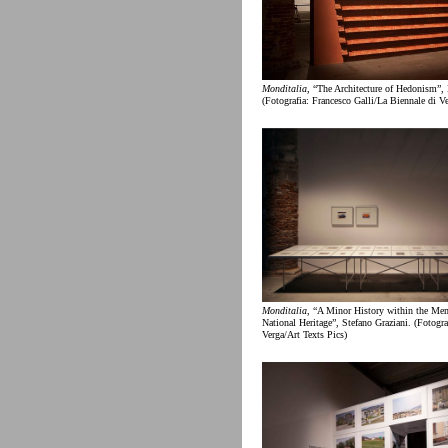
Monditalia
, “The Architecture of Hedonism”, 
(Fotografia: Francesco Galli/La Biennale di Ve
Monditalia
, “A Minor History within the Mem
National Heritage”, Stefano Graziani. (Fotogra
Verga/Art Texts Pics)