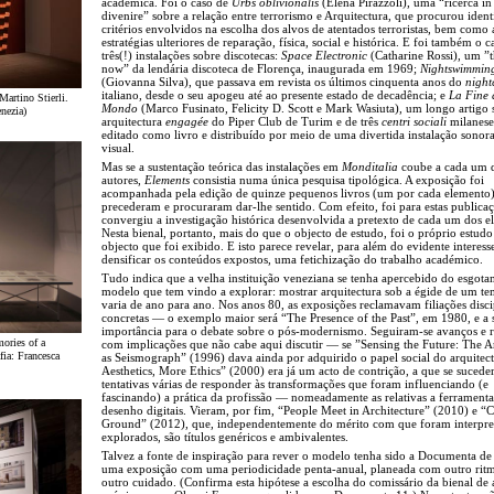
académica. Foi o caso de
Urbs oblivionalis
(Elena Pirazzoli), uma “ricerca in
divenire” sobre a relação entre terrorismo e Arquitectura, que procurou identi
critérios envolvidos na escolha dos alvos de atentados terroristas, bem como 
estratégias ulteriores de reparação, física, social e histórica. E foi também o c
três(!) instalações sobre discotecas:
Space Electronic
(Catharine Rossi), um ”
now” da lendária discoteca de Florença, inaugurada em 1969;
Nightswimmin
(Giovanna Silva), que passava em revista os últimos cinquenta anos do
night
italiano, desde o seu apogeu até ao presente estado de decadência; e
La Fine 
Martino Stierli.
Mondo
(Marco Fusinato, Felicity D. Scott e Mark Wasiuta), um longo artigo 
nezia)
arquitectura
engagée
do Piper Club de Turim e de três
centri sociali
milanese
editado como livro e distribuído por meio de uma divertida instalação sonora
visual.
Mas se a sustentação teórica das instalações em
Monditalia
coube a cada um d
autores,
Elements
consistia numa única pesquisa tipológica. A exposição foi
acompanhada pela edição de quinze pequenos livros (um por cada elemento)
precederam e procuraram dar-lhe sentido. Com efeito, foi para estas publica
convergiu a investigação histórica desenvolvida a pretexto de cada um dos e
Nesta bienal, portanto, mais do que o objecto de estudo, foi o próprio estud
objecto que foi exibido. E isto parece revelar, para além do evidente interes
densificar os conteúdos expostos, uma fetichização do trabalho académico.
Tudo indica que a velha instituição veneziana se tenha apercebido do esgot
modelo que tem vindo a explorar: mostrar arquitectura sob a égide de um t
varia de ano para ano. Nos anos 80, as exposições reclamavam filiações disci
concretas — o exemplo maior será “The Presence of the Past”, em 1980, e a 
importância para o debate sobre o pós-modernismo. Seguiram-se avanços e r
ories of a
com implicações que não cabe aqui discutir — se ”Sensing the Future: The Ar
fia: Francesca
as Seismograph” (1996) dava ainda por adquirido o papel social do arquitect
Aesthetics, More Ethics” (2000) era já um acto de contrição, a que se suced
tentativas várias de responder às transformações que foram influenciando (e
fascinando) a prática da profissão — nomeadamente as relativas a ferramenta
desenho digitais. Vieram, por fim, “People Meet in Architecture” (2010) e
Ground” (2012), que, independentemente do mérito com que foram interpre
explorados, são títulos genéricos e ambivalentes.
Talvez a fonte de inspiração para rever o modelo tenha sido a Documenta de 
uma exposição com uma periodicidade penta-anual, planeada com outro rit
outro cuidado. (Confirma esta hipótese a escolha do comissário da bienal de 