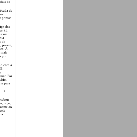
ciais do
década de
por
s pontos
iga das
ur
. (E
que um
mia
s da
a, porém,
ico. A
 mais
s por
ndo com a
 E
e
amar. Por
ário.
nte para
 — e
acabou
o, hoje,
amente ao
pela
na.