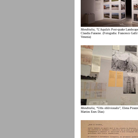
Monditalia
, “L'Aquila's Post-quake Landscape
Claudia Faraone. (Fotografia: Francesco Galli
Venezia)
Monditalia
, “Urbs oblivionalis”, Elena Pirazzo
Martim Enes Dias)