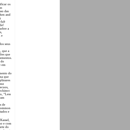
ficar os
as
aso das
then and
g
club
del
sobre a
s,
 e
os seus
, que a
ções que
lementos.
o do
se em
amento do
ema que
plinares
sua
ecuos,
chitect
o, “Less
eram
s de
 “Common
tados e
Kassel,
mo e com
arte do