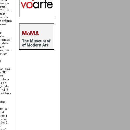
esentou
ental.
s? E não
haas
na sua
le próprio
ca ou
do
r o
s termos
alidade
a e
mais uma
longe:
u
os, está
as 3D,
ssa
mplo, a
ia do
ação do
 há já
 vícios e
ipio
ram-se
a. A
 tema
rer o
nder à
o
ano).