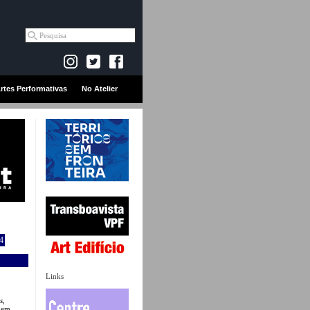
rtes Performativas
No Atelier
4
Links
s
,
 Rem