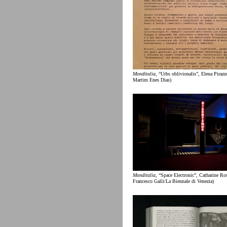
Monditalia
, “Urbs oblivionalis”, Elena Pirazzo
Martim Enes Dias)
Monditalia
, “Space Electronic”, Catharine Ros
Francesco Galli/La Biennale di Venezia)