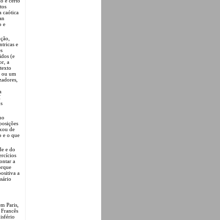
o é certo
tos
a caótica
an
o e
ção,
ntricas e
es
idos (e
or, a
texto
o ou um
zadores,
a
í
os
no
posições
ixou de
o e o que
de e do
rcícios
ontar a
orque
ositiva a
sário
m Paris,
 Francês
isfério