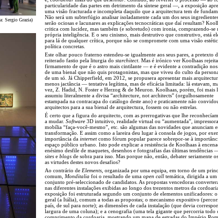
particularidade das partes em detrimento da síntese geral —, a exposição apr
uma visão fracturada e incompleta daquilo que a arquitectura tem de fundam
Não será um subterfúgio analisar isoladamente cada um dos seus ingrediente
ia: Sergio Grazia)
serão ociosas e lacunares as explicações tecnocráticas que daí resultam? Kool
critica com lucidez, mas também (e sobretudo) com ironia, comprazendo-se 
própria inteligência. E o seu cinismo, mais destrutivo que construtivo, está e
para lá de qualquer crítica, porque não se compromete com uma visão estéti
política concretas.
Este olhar pouco fraterno estendeu-se igualmente aos seus pares, a pretexto 
reiterado fastio pela liturgia do
starchitect
. Mas é irónico ver Koolhaas rejeita
firmamento de que é o astro mais cintilante — e é evidente a contradição no
de uma bienal que não quis protagonistas, mas que viveu do culto da person
de um só. Já Chipperfield, em 2012, se propusera apresentar mais arquitectur
menos jactância — tentativa legítima, mas de eficácia limitada: lá estavam, 
vez, Z. Hadid, N. Foster e Herzog & de Meuron. Koolhaas, porém, foi mais 
assumiu literalmente a divisa “architecture, not architects” (orgulhosamente
estampada na contracapa do catálogo deste ano) e praticamente não convido
arquitectos para a sua bienal de arquitectura, fossem ou não estrelas.
É certo que a figura do arquitecto, com as prerrogativas que lhe reconhecíam
a mudar.
Software
3D intuitivo, realidade virtual ou “aumentada”, impressor
mobília “faça-você-mesmo”, etc. são algumas das novidades que anunciam e
transformação. E assim como a lareira deu lugar à consola de jogos, por exe
importância da
internet
como fórum popular parece sobrepor-se à importânc
espaço público urbano. Isto pode explicar a resistência de Koolhaas à encen
enésimo desfile de maquetes, desenhos e fotografias das últimas tendências —
sites
e
blogs
de sobra para isso. Mas porque não, então, debater seriamente os
as virtudes destes novos desafios?
Ao contrário de
Elements
, organizada por uma equipa, em torno de um princ
comum,
Monditalia
foi o resultado de uma
open call
temática, dirigida a um
conjunto pré-seleccionado de candidatos. As propostas vencedoras converte
nas diferentes instalações exibidas ao longo dos trezentos metros da cordoari
exposição foi estruturada segundo um conjunto de elementos unificadores: o
geral (a Itália), comum a todas as propostas; o mecanismo expositivo (percor
país, de sul para norte); as dimensões de cada instalação (que devia correspo
largura de uma coluna); e a cenografia (uma tela gigante que percorria todo 
comprimento da cordoaria, mostrando um mapa de estradas do Império Rom