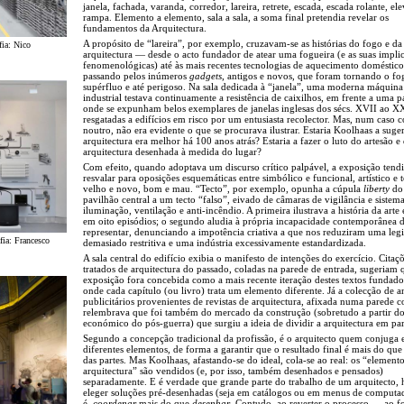
janela, fachada, varanda, corredor, lareira, retrete, escada, escada rolante, el
rampa. Elemento a elemento, sala a sala, a soma final pretendia revelar os
fundamentos da Arquitectura.
A propósito de “lareira”, por exemplo, cruzavam-se as histórias do fogo e da
fia: Nico
arquitectura — desde o acto fundador de atear uma fogueira (e as suas impli
fenomenológicas) até às mais recentes tecnologias de aquecimento doméstico
passando pelos inúmeros
gadgets
, antigos e novos, que foram tornando o fo
supérfluo e até perigoso. Na sala dedicada à “janela”, uma moderna máquina
industrial testava continuamente a resistência de caixilhos, em frente a uma 
onde se expunham belos exemplares de janelas inglesas dos sécs. XVII ao X
resgatadas a edifícios em risco por um entusiasta recolector. Mas, num caso
noutro, não era evidente o que se procurava ilustrar. Estaria Koolhaas a suger
arquitectura era melhor há 100 anos atrás? Estaria a fazer o luto do artesão e
arquitectura desenhada à medida do lugar?
Com efeito, quando adoptava um discurso crítico palpável, a exposição tendi
resvalar para oposições esquemáticas entre simbólico e funcional, artístico e 
velho e novo, bom e mau. “Tecto”, por exemplo, opunha a cúpula
liberty
do
pavilhão central a um tecto “falso”, eivado de câmaras de vigilância e sistem
iluminação, ventilação e anti-incêndio. A primeira ilustrava a história da arte
em oito episódios; o segundo aludia à própria incapacidade contemporânea 
representar, denunciando a impotência criativa a que nos reduziram uma legi
afia: Francesco
demasiado restritiva e uma indústria excessivamente estandardizada.
A sala central do edifício exibia o manifesto de intenções do exercício. Citaç
tratados de arquitectura do passado, coladas na parede de entrada, sugeriam 
exposição fora concebida como a mais recente iteração destes textos fundado
onde cada capítulo (ou livro) trata um elemento diferente. Já a colecção de 
publicitários provenientes de revistas de arquitectura, afixada numa parede c
relembrava que foi também do mercado da construção (sobretudo a partir 
económico do pós-guerra) que surgiu a ideia de dividir a arquitectura em par
Segundo a concepção tradicional da profissão, é o arquitecto quem conjuga 
diferentes elementos, de forma a garantir que o resultado final é mais do qu
das partes. Mas Koolhaas, afastando-se do ideal, cola-se ao real: os “element
arquitectura” são vendidos (e, por isso, também desenhados e pensados)
separadamente. E é verdade que grande parte do trabalho de um arquitecto, h
eleger soluções pré-desenhadas (seja em catálogos ou em menus de computad
é,
coordenar
mais do que
desenhar
. Contudo, ao reverter o processo — ao f