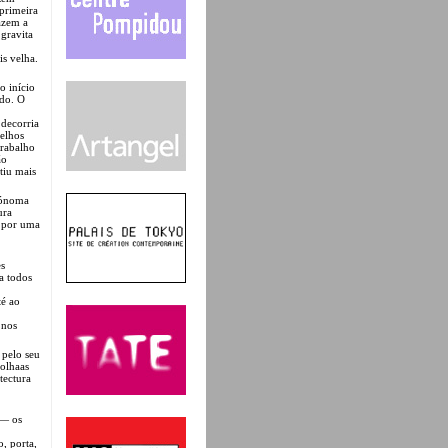
 primeira
azem a
gravita
is velha.
o início
do. O
 decorria
velhos
trabalho
ão
tiu mais
tónoma
ura
s por uma
es
a todos
té ao
 nos
 pelo seu
oolhaas
tectura
 — os
o, porta,