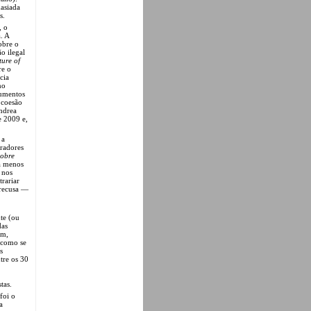
masiada
s.
, o
. A
obre o
o ilegal
ture of
re o
cia
no
numentos
à coesão
ndrea
e 2009 e,
 a
uradores
sobre
ca menos
 nos
rariar
 recusa —
te (ou
das
ém,
, como se
s
tre os 30
tas.
foi o
a