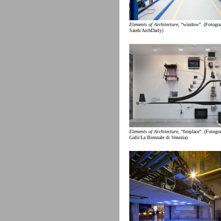
Elements of Architecture
, “window”. (Fotogra
Saieh/ArchDaily)
Elements of Architecture
, “fireplace”. (Fotogr
Galli/La Biennale di Venezia)