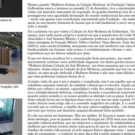
Mesmo quando ‘Mulheres Artistas na Coleção Moderna’ da Fundação Calous
Gulbenkian estava a terminar no passado 31 de dezembro, tive a oportunida
visitar este itinerário mascarado de exposição. As grandes bandeiras fora do e
pressagiavam uma aguardada declaração do mundo institucional das artes em
– sendo esta apenas uma contribuição representada pela Fundação - em matér
Moderna da
apoio ao movimento feminista de massas que se está finalmente a ouvir um 
todo o mundo.
Foi a primeira vez que visitei a Coleção de Arte Moderna da Gulbenkian. To
espaço, num estilo muito próprio e notável em que a arquitectura de Leslie 
Associados e José Sommer Ribeiro, é realmente poderosa e em simbiose tota
plano paisagista de Gonçalo Ribeiro Telles e António Viana Barreto. Estar de
edifício, uma cascata brutalista, ensoparmo-nos em arte moderna com uma e
biodiversidade em formato
wide-screen
, é verdadeiramente vibrante e uma
experiência que me deixou sedenta por mais.
O que me deixou perplexa foi a comunicação deste mecanismo, que muito
sinceramente confesso como publicidade enganosa: em títulos gordos anunci
‘Mulheres Artistas Coleção de Arte Moderna’, em letras pequenas que era um
itinerário. Assim entrei na Coleção de Arte Moderna, pensando que iria ver 
sala(s), ou uma secção dedicada a Mulheres Artistas e não uma visita diluída 
que estas poderosas criaturas deram de si.
A minha visão do que é arte é simples e complicada: arte é um espelho que art
trabalham enquanto material, da realidade cultural que os envolve. Aquilo qu
Fotografia: Inês
define por cultura e as mentes, capacidades e visão dos artistas é que torna a a
rica e inteligivelmente deliciosa, complexa, levando a experiências transcend
quando somos sortudos e os nossos sentidos se alinham com as peças. A arte 
desta coleção levou-me às lágrimas duas vezes e por isso me sinto sortuda. O
venho discutir neste artigo não é o conteúdo magnifico da coleção. É a cura
covarde que se verificou, o espelho de uma cultura negligenciada – um dest
perverso que tornou este itinerário maquiavelicamente bem-sucedido.
Eu não sou perita em feminismo. Mas sou mulher. Só há pouco tempo me a
desta ideologia, pois só quando voltei para Portugal em 2018 senti uma inten
agressão cultural machista, que me despertou o sentimento de solidariedade
mulheres que sofrem eventos muito mais graves do que eu. Sem querer entr
detalhes da minha vida pessoal, já sofri ataques físicos algumas vezes – semp
mão de portugueses - e continuo no meu dia-a-dia a sofrer ataques à minha p