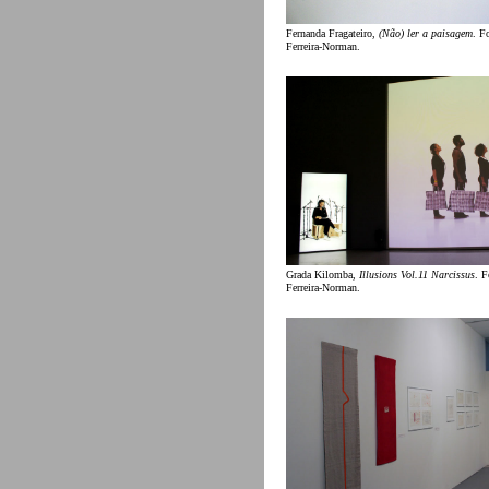
Fernanda Fragateiro,
(Não) ler a paisagem
. F
Ferreira-Norman.
Grada Kilomba,
Illusions Vol.11 Narcissus
. F
Ferreira-Norman.