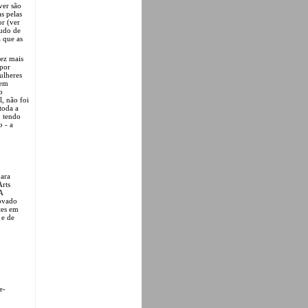
ver são
s pelas
or (ver
tudo de
a que as
vez mais
 por
ulheres
gem
o
l, não foi
toda a
o tendo
o
- a
para
Arts
A
novado
tes em
 e de
e-