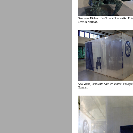
Germaine Richier,
La Grande Sauterelle
. Foto
Ferreira-Norman.
Ana Vieira,
Ambiente Sala de Jantar
. Fotograf
Norman.