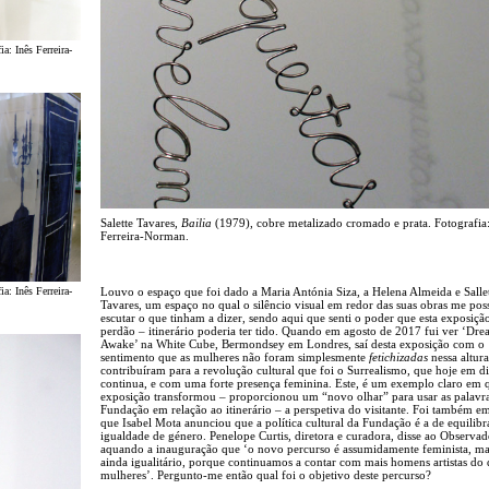
ia: Inês Ferreira-
Salette Tavares,
Bailia
(1979), cobre metalizado cromado e prata. Fotografia:
Ferreira-Norman.
Louvo o espaço que foi dado a Maria Antónia Siza, a Helena Almeida e Salle
ia: Inês Ferreira-
Tavares, um espaço no qual o silêncio visual em redor das suas obras me poss
escutar o que tinham a dizer, sendo aqui que senti o poder que esta exposiçã
perdão – itinerário poderia ter tido. Quando em agosto de 2017 fui ver ‘Dre
Awake’ na White Cube, Bermondsey em Londres, saí desta exposição com o
sentimento que as mulheres não foram simplesmente
fetichizadas
nessa altur
contribuíram para a revolução cultural que foi o Surrealismo, que hoje em d
continua, e com uma forte presença feminina. Este, é um exemplo claro em
exposição transformou – proporcionou um “novo olhar” para usar as palavr
Fundação em relação ao itinerário – a perspetiva do visitante. Foi também 
que Isabel Mota anunciou que a política cultural da Fundação é a de equilibr
igualdade de género. Penelope Curtis, diretora e curadora, disse ao Observad
aquando a inauguração que ‘o novo percurso é assumidamente feminista, ma
ainda igualitário, porque continuamos a contar com mais homens artistas do
mulheres’. Pergunto-me então qual foi o objetivo deste percurso?