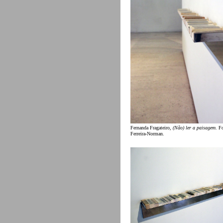
Fernanda Fragateiro,
(Não) ler a paisagem
. F
Ferreira-Norman.