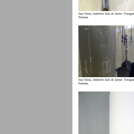
Ana Vieira,
Ambiente Sala de Jantar
. Fotograf
Norman.
Ana Vieira,
Ambiente Sala de Jantar
. Fotograf
Norman.