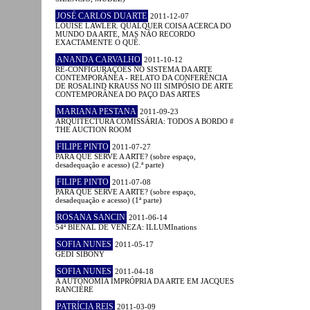
JOSÉ CARLOS DUARTE
2011-12-07
LOUISE LAWLER. QUALQUER COISA ACERCA DO
MUNDO DA ARTE, MAS NÃO RECORDO
EXACTAMENTE O QUÊ.
ANANDA CARVALHO
2011-10-12
RE-CONFIGURAÇÕES NO SISTEMA DA ARTE
CONTEMPORÂNEA - RELATO DA CONFERÊNCIA
DE ROSALIND KRAUSS NO III SIMPÓSIO DE ARTE
CONTEMPORÂNEA DO PAÇO DAS ARTES
MARIANA PESTANA
2011-09-23
ARQUITECTURA COMISSÁRIA: TODOS A BORDO #
THE AUCTION ROOM
FILIPE PINTO
2011-07-27
PARA QUE SERVE A ARTE? (sobre espaço,
desadequação e acesso) (2.ª parte)
FILIPE PINTO
2011-07-08
PARA QUE SERVE A ARTE? (sobre espaço,
desadequação e acesso) (1ª parte)
ROSANA SANCIN
2011-06-14
54ª BIENAL DE VENEZA: ILLUMInations
SOFIA NUNES
2011-05-17
GEDI SIBONY
SOFIA NUNES
2011-04-18
A AUTONOMIA IMPRÓPRIA DA ARTE EM JACQUES
RANCIÈRE
PATRÍCIA REIS
2011-03-09