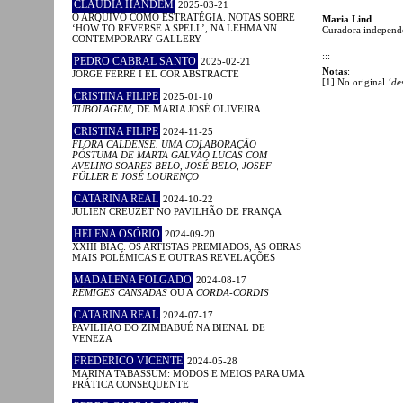
CLÁUDIA HANDEM
2025-03-21
O ARQUIVO COMO ESTRATÉGIA. NOTAS SOBRE
Maria Lind
‘HOW TO REVERSE A SPELL’, NA LEHMANN
Curadora independen
CONTEMPORARY GALLERY
:::
PEDRO CABRAL SANTO
2025-02-21
Notas
:
JORGE FERRÉ I EL COR ABSTRACTE
[1] No original
‘des
CRISTINA FILIPE
2025-01-10
TUBOLAGEM
, DE MARIA JOSÉ OLIVEIRA
CRISTINA FILIPE
2024-11-25
FLORA CALDENSE. UMA COLABORAÇÃO
PÓSTUMA DE MARTA GALVÃO LUCAS COM
AVELINO SOARES BELO, JOSÉ BELO, JOSEF
FÜLLER E JOSÉ LOURENÇO
CATARINA REAL
2024-10-22
JULIEN CREUZET NO PAVILHÃO DE FRANÇA
HELENA OSÓRIO
2024-09-20
XXIII BIAC: OS ARTISTAS PREMIADOS, AS OBRAS
MAIS POLÉMICAS E OUTRAS REVELAÇÕES
MADALENA FOLGADO
2024-08-17
RÉMIGES CANSADAS
OU A
CORDA-CORDIS
CATARINA REAL
2024-07-17
PAVILHÃO DO ZIMBABUÉ NA BIENAL DE
VENEZA
FREDERICO VICENTE
2024-05-28
MARINA TABASSUM: MODOS E MEIOS PARA UMA
PRÁTICA CONSEQUENTE