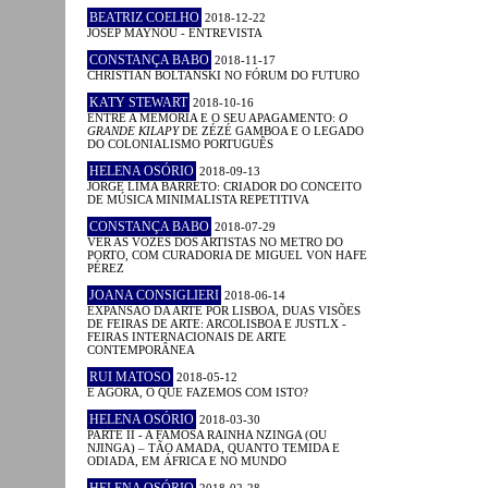
BEATRIZ COELHO
2018-12-22
JOSEP MAYNOU - ENTREVISTA
CONSTANÇA BABO
2018-11-17
CHRISTIAN BOLTANSKI NO FÓRUM DO FUTURO
KATY STEWART
2018-10-16
ENTRE A MEMÓRIA E O SEU APAGAMENTO:
O
GRANDE KILAPY
DE ZÉZÉ GAMBOA E O LEGADO
DO COLONIALISMO PORTUGUÊS
HELENA OSÓRIO
2018-09-13
JORGE LIMA BARRETO: CRIADOR DO CONCEITO
DE MÚSICA MINIMALISTA REPETITIVA
CONSTANÇA BABO
2018-07-29
VER AS VOZES DOS ARTISTAS NO METRO DO
PORTO, COM CURADORIA DE MIGUEL VON HAFE
PÉREZ
JOANA CONSIGLIERI
2018-06-14
EXPANSÃO DA ARTE POR LISBOA, DUAS VISÕES
DE FEIRAS DE ARTE: ARCOLISBOA E JUSTLX -
FEIRAS INTERNACIONAIS DE ARTE
CONTEMPORÂNEA
RUI MATOSO
2018-05-12
E AGORA, O QUE FAZEMOS COM ISTO?
HELENA OSÓRIO
2018-03-30
PARTE II - A FAMOSA RAINHA NZINGA (OU
NJINGA) – TÃO AMADA, QUANTO TEMIDA E
ODIADA, EM ÁFRICA E NO MUNDO
HELENA OSÓRIO
2018-02-28