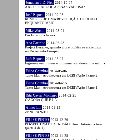
Jonathan T.D. Neil
2014-10-07
A ARTE É BOA OU APENAS VALIOSA?
José Raposo
2014-09-08
RUMORES DE UMA REVOLUÇÃO: O CÓDIGO
ENQUANTO MEIO.
Mike Watson
2014-08-04
Em louvor da beleza
Ana Catarino
2014-06-28
Project Herácles, quando arte e política se encontram
no Parlamento Europeu
Luís Raposo
2014-05-27
Ingressos em museus e monumentos: desvario e miopia
Filipa Coimbra
2014-05-06
Tanto Mar - Arquitectura em DERIVAção | Parte 2
Filipa Coimbra
2014-04-15
Tanto Mar - Arquitectura em DERIVAção | Parte 1
Rita Xavier Monteiro
2014-02-25
O AGORA QUE É LÁ
Aimee Lin
2014-01-15
ZENG FANZHI
FILIPE PINTO
2013-12-20
PERSPECTIVA E EXTRUSÃO. Uma História da Arte
(parte 4 de 4)
FILIPE PINTO
2013-11-28
PERSPECTIVA E EXTRUSÃO. Uma História da Arte