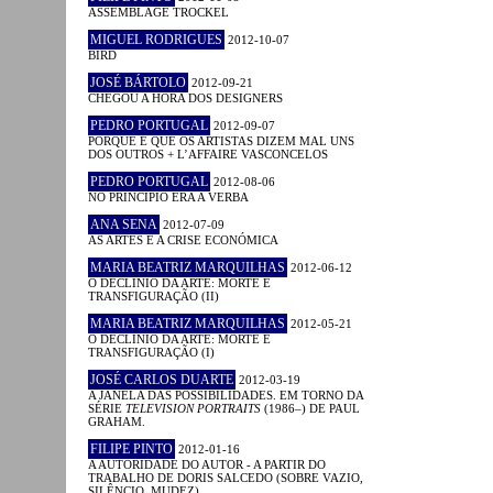
ASSEMBLAGE TROCKEL
MIGUEL RODRIGUES
2012-10-07
BIRD
JOSÉ BÁRTOLO
2012-09-21
CHEGOU A HORA DOS DESIGNERS
PEDRO PORTUGAL
2012-09-07
PORQUE É QUE OS ARTISTAS DIZEM MAL UNS
DOS OUTROS + L’AFFAIRE VASCONCELOS
PEDRO PORTUGAL
2012-08-06
NO PRINCÍPIO ERA A VERBA
ANA SENA
2012-07-09
AS ARTES E A CRISE ECONÓMICA
MARIA BEATRIZ MARQUILHAS
2012-06-12
O DECLÍNIO DA ARTE: MORTE E
TRANSFIGURAÇÃO (II)
MARIA BEATRIZ MARQUILHAS
2012-05-21
O DECLÍNIO DA ARTE: MORTE E
TRANSFIGURAÇÃO (I)
JOSÉ CARLOS DUARTE
2012-03-19
A JANELA DAS POSSIBILIDADES. EM TORNO DA
SÉRIE
TELEVISION PORTRAITS
(1986–) DE PAUL
GRAHAM.
FILIPE PINTO
2012-01-16
A AUTORIDADE DO AUTOR - A PARTIR DO
TRABALHO DE DORIS SALCEDO (SOBRE VAZIO,
SILÊNCIO, MUDEZ)