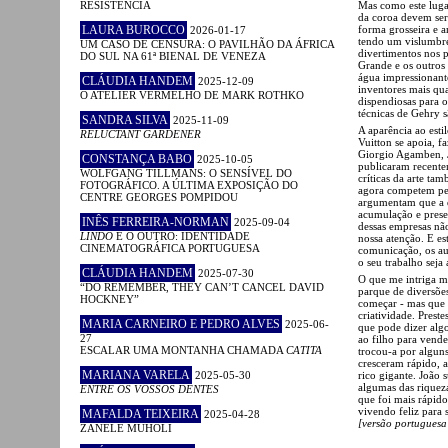
RESISTÊNCIA
Mas como este lugar
da coroa devem ser
LAURA BUROCCO
forma grosseira e 
2026-01-17
tendo um vislumbre
UM CASO DE CENSURA: O PAVILHÃO DA ÁFRICA
divertimentos nos p
DO SUL NA 61ª BIENAL DE VENEZA
Grande e os outros
água impressionante
CLÁUDIA HANDEM
2025-12-09
inventores mais qu
O ATELIER VERMELHO DE MARK ROTHKO
dispendiosas para o
técnicas de Gehry s
SANDRA SILVA
2025-11-09
A aparência ao est
RELUCTANT GARDENER
Vuitton se apoia, f
Giorgio Agamben, 
CONSTANÇA BABO
2025-10-05
publicaram recent
WOLFGANG TILLMANS: O SENSÍVEL DO
críticas da arte t
FOTOGRÁFICO. A ÚLTIMA EXPOSIÇÃO DO
agora competem pela
CENTRE GEORGES POMPIDOU
argumentam que a q
acumulação e preser
INÊS FERREIRA-NORMAN
2025-09-04
dessas empresas n
LINDO
E O OUTRO: IDENTIDADE
nossa atenção. E est
CINEMATOGRÁFICA PORTUGUESA
comunicação, os aut
o seu trabalho seja
CLÁUDIA HANDEM
2025-07-30
O que me intriga ma
“DO REMEMBER, THEY CAN’T CANCEL DAVID
parque de diversões
HOCKNEY”
começar - mas que 
criatividade. Prest
MARIA CARNEIRO E PEDRO ALVES
2025-06-
que pode dizer alg
27
ao filho para vende
ESCALAR UMA MONTANHA CHAMADA
CATITA
trocou-a por algun
cresceram rápido, 
MARIANA VARELA
2025-05-30
rico gigante. João 
algumas das riquez
ENTRE OS VOSSOS DENTES
que foi mais rápido
vivendo feliz para
MAFALDA TEIXEIRA
2025-04-28
[versão portuguesa 
ZANELE MUHOLI