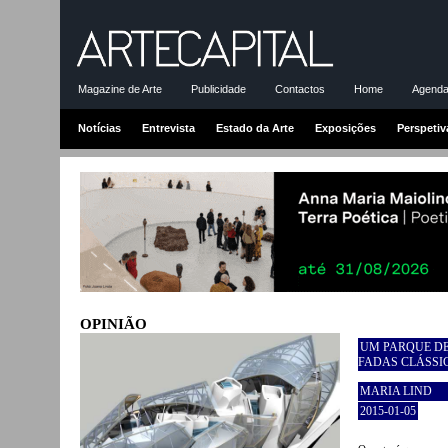
Magazine de Arte
Publicidade
Contactos
Home
Agenda-
Notícias
Entrevista
Estado da Arte
Exposições
Perspetiv
OPINIÃO
UM PARQUE DE
FADAS CLÁSSI
MARIA LIND
2015-01-05