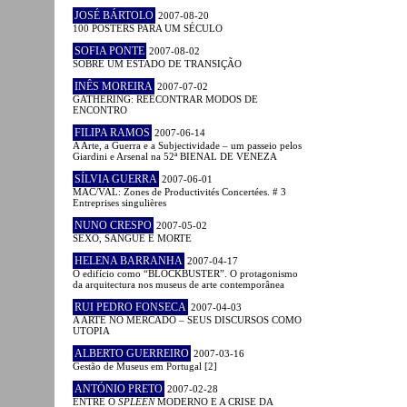
JOSÉ BÁRTOLO
2007-08-20
100 POSTERS PARA UM SÉCULO
SOFIA PONTE
2007-08-02
SOBRE UM ESTADO DE TRANSIÇÃO
INÊS MOREIRA
2007-07-02
GATHERING: REECONTRAR MODOS DE
ENCONTRO
FILIPA RAMOS
2007-06-14
A Arte, a Guerra e a Subjectividade – um passeio pelos
Giardini e Arsenal na 52ª BIENAL DE VENEZA
SÍLVIA GUERRA
2007-06-01
MAC/VAL: Zones de Productivités Concertées. # 3
Entreprises singulières
NUNO CRESPO
2007-05-02
SEXO, SANGUE E MORTE
HELENA BARRANHA
2007-04-17
O edifício como “BLOCKBUSTER”. O protagonismo
da arquitectura nos museus de arte contemporânea
RUI PEDRO FONSECA
2007-04-03
A ARTE NO MERCADO – SEUS DISCURSOS COMO
UTOPIA
ALBERTO GUERREIRO
2007-03-16
Gestão de Museus em Portugal [2]
ANTÓNIO PRETO
2007-02-28
ENTRE O
SPLEEN
MODERNO E A CRISE DA