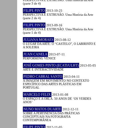
(parte 3 de 4)
FILIPE PINTO
2013-10-25
PERSPECTIVA E EXTRUSÃO. Uma História da Arte
(parte 2 de 4)
FILIPE PINTO
2013-09-16
PERSPECTIVA E EXTRUSÃO. Uma História da Arte
(parte 1 de 4)
JULIANA MORAES
2013-08-12
O
LUGAR
DA ARTE: O “CASTELO”, O
LABIRINTO
E
A SOLEIRA
JUAN CANELA
2013-07-11
PERFORMING VENICE
JOSÉ GOMES PINTO (ECATI/ULHT)
2013-05-05
ARTE E INTERACTIVIDADE
PEDRO CABRAL SANTO
2013-04-11
A IMAGEM EM MOVIMENTO NO CONTEXTO
ESPECÍFICO DAS ARTES PLÁSTICAS EM
PORTUGAL
MARCELO FELIX
2013-01-08
O ESPAÇO E A ORLA. 50 ANOS DE ‘OS VERDES
ANOS’
NUNO MATOS DUARTE
2012-12-11
SOBRE A PERTINÊNCIA DAS PRÁTICAS
CONCEPTUAIS NA FOTOGRAFIA
CONTEMPORÂNEA
FILIPE PINTO
2012-11-05