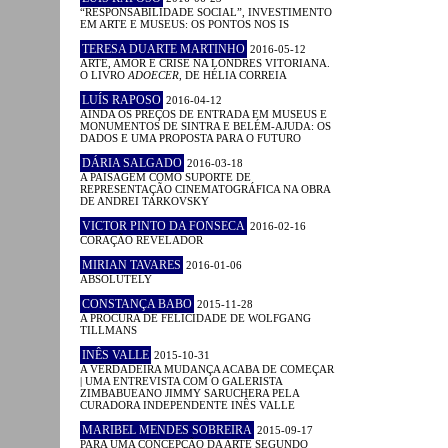
“RESPONSABILIDADE SOCIAL”, INVESTIMENTO
EM ARTE E MUSEUS: OS PONTOS NOS IS
TERESA DUARTE MARTINHO
2016-05-12
ARTE, AMOR E CRISE NA LONDRES VITORIANA.
O LIVRO
ADOECER
, DE HÉLIA CORREIA
LUÍS RAPOSO
2016-04-12
AINDA OS PREÇOS DE ENTRADA EM MUSEUS E
MONUMENTOS DE SINTRA E BELÉM-AJUDA: OS
DADOS E UMA PROPOSTA PARA O FUTURO
DÁRIA SALGADO
2016-03-18
A PAISAGEM COMO SUPORTE DE
REPRESENTAÇÃO CINEMATOGRÁFICA NA OBRA
DE ANDREI TARKOVSKY
VICTOR PINTO DA FONSECA
2016-02-16
CORAÇÃO REVELADOR
MIRIAN TAVARES
2016-01-06
ABSOLUTELY
CONSTANÇA BABO
2015-11-28
A PROCURA DE FELICIDADE DE WOLFGANG
TILLMANS
INÊS VALLE
2015-10-31
A VERDADEIRA MUDANÇA ACABA DE COMEÇAR
| UMA ENTREVISTA COM O GALERISTA
ZIMBABUEANO JIMMY SARUCHERA PELA
CURADORA INDEPENDENTE INÊS VALLE
MARIBEL MENDES SOBREIRA
2015-09-17
PARA UMA CONCEPÇÃO DA ARTE SEGUNDO