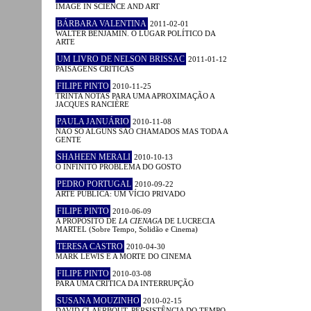
IMAGE IN SCIENCE AND ART
BÁRBARA VALENTINA
2011-02-01
WALTER BENJAMIN. O LUGAR POLÍTICO DA
ARTE
UM LIVRO DE NELSON BRISSAC
2011-01-12
PAISAGENS CRÍTICAS
FILIPE PINTO
2010-11-25
TRINTA NOTAS PARA UMA APROXIMAÇÃO A
JACQUES RANCIÈRE
PAULA JANUÁRIO
2010-11-08
NÃO SÓ ALGUNS SÃO CHAMADOS MAS TODA A
GENTE
SHAHEEN MERALI
2010-10-13
O INFINITO PROBLEMA DO GOSTO
PEDRO PORTUGAL
2010-09-22
ARTE PÚBLICA: UM VÍCIO PRIVADO
FILIPE PINTO
2010-06-09
A PROPÓSITO DE
LA CIENAGA
DE LUCRECIA
MARTEL (Sobre Tempo, Solidão e Cinema)
TERESA CASTRO
2010-04-30
MARK LEWIS E A MORTE DO CINEMA
FILIPE PINTO
2010-03-08
PARA UMA CRÍTICA DA INTERRUPÇÃO
SUSANA MOUZINHO
2010-02-15
DAVID CLAERBOUT. PERSISTÊNCIA DO TEMPO