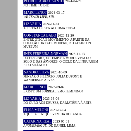
PEDRO CABRAL SANTO
2024-04-20
NO TIME TO DIE
MARC LENOT
2024-03-17
WE TEACH LIFE, SIR.
LIZ VAHIA
2024-01-23
À ESPERA DE SER ALGUMA COISA
CONSTANÇA BABO
2023-12-20
ENTRE ÓTICA E MOVIMENTO, A PARTIR DA
COLEÇÃO DA TATE MODERN, NO ATKINSON
MUSEUM
INÊS FERREIRA-NORMAN
2023-11-13
DO FASCÍNIO DO TEMPO: A MORTE VIVA DO
SOLO E DAS ÁRVORES, O CICLO DA LINGUAGEM
E DO SILÊNCIO
SANDRA SILVA
2023-10-09
PENSAR O SILÊNCIO: JULIA DUPONT E
WANDERSON ALVES
MARC LENOT
2023-09-07
EXISTE UM SURREALISMO FEMININO?
LIZ VAHIA
2023-08-04
DO OURO AOS DEUSES, DA MATÉRIA À ARTE
ELISA MELONI
2023-07-04
AQUELA LUZ QUE VEM DA HOLANDA
CATARINA REAL
2023-05-31
ANGUESÂNGUE
, DE DANIEL LIMA