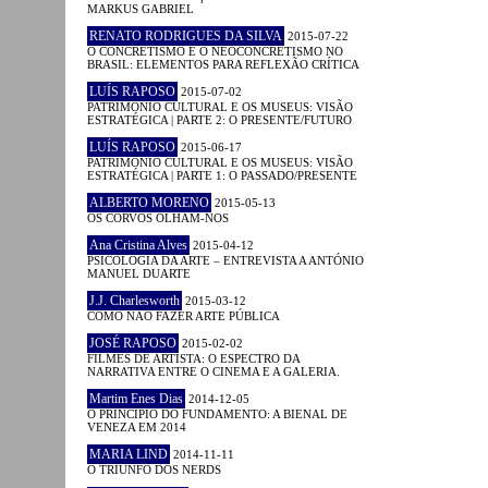
MARKUS GABRIEL
RENATO RODRIGUES DA SILVA
2015-07-22
O CONCRETISMO E O NEOCONCRETISMO NO
BRASIL: ELEMENTOS PARA REFLEXÃO CRÍTICA
LUÍS RAPOSO
2015-07-02
PATRIMÓNIO CULTURAL E OS MUSEUS: VISÃO
ESTRATÉGICA | PARTE 2: O PRESENTE/FUTURO
LUÍS RAPOSO
2015-06-17
PATRIMÓNIO CULTURAL E OS MUSEUS: VISÃO
ESTRATÉGICA | PARTE 1: O PASSADO/PRESENTE
ALBERTO MORENO
2015-05-13
OS CORVOS OLHAM-NOS
Ana Cristina Alves
2015-04-12
PSICOLOGIA DA ARTE – ENTREVISTA A ANTÓNIO
MANUEL DUARTE
J.J. Charlesworth
2015-03-12
COMO NÃO FAZER ARTE PÚBLICA
JOSÉ RAPOSO
2015-02-02
FILMES DE ARTISTA: O ESPECTRO DA
NARRATIVA ENTRE O CINEMA E A GALERIA.
Martim Enes Dias
2014-12-05
O PRINCÍPIO DO FUNDAMENTO: A BIENAL DE
VENEZA EM 2014
MARIA LIND
2014-11-11
O TRIUNFO DOS NERDS