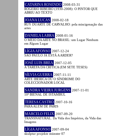
CATARINA ROSENDO
2008-03-31
ROGÉRIO RIBEIRO (1930-2008): O PINTOR QUE
ABRIU AO TEXTO
JOANA LUCAS
2008-02-18
RUY DUARTE DE CARVALHO: pela miscigenação das
artes
DANIELA LABRA
2008-01-16
O MEIO DA ARTE NO BRASIL: um Lugar Nenhum
em Algum Lugar
LÍGIA AFONSO
2007-12-24
SÃO PAULO JÁ ESTÁ A ARDER?
JOSÉ LUIS BREA
2007-12-05
A TAREFA DA CRÍTICA (EM SETE TESES)
SÍLVIA GUERRA
2007-11-11
ARTE IBÉRICA OU O SÍNDROME DO
COLECCIONADOR LOCAL
SANDRA VIEIRA JURGENS
2007-11-01
10ª BIENAL DE ISTAMBUL
TERESA CASTRO
2007-10-16
PARA ALÉM DE PARIS
MARCELO FELIX
2007-09-20
TRANSNATURAL. Da Vida dos Impérios, da Vida das
Imagens
LÍGIA AFONSO
2007-09-04
skulptur projekte münster 07