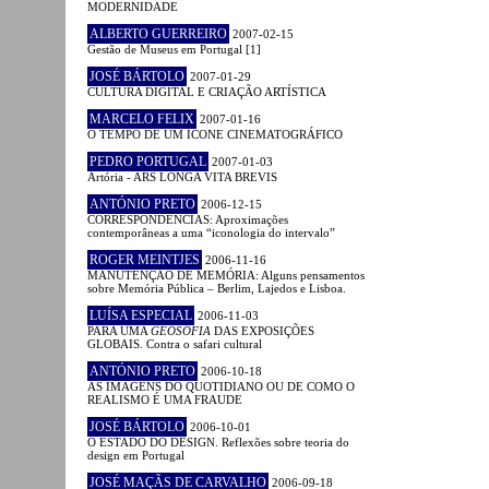
MODERNIDADE
ALBERTO GUERREIRO
2007-02-15
Gestão de Museus em Portugal [1]
JOSÉ BÁRTOLO
2007-01-29
CULTURA DIGITAL E CRIAÇÃO ARTÍSTICA
MARCELO FELIX
2007-01-16
O TEMPO DE UM ÍCONE CINEMATOGRÁFICO
PEDRO PORTUGAL
2007-01-03
Artória - ARS LONGA VITA BREVIS
ANTÓNIO PRETO
2006-12-15
CORRESPONDÊNCIAS: Aproximações
contemporâneas a uma “iconologia do intervalo”
ROGER MEINTJES
2006-11-16
MANUTENÇÃO DE MEMÓRIA: Alguns pensamentos
sobre Memória Pública – Berlim, Lajedos e Lisboa.
LUÍSA ESPECIAL
2006-11-03
PARA UMA
GEOSOFIA
DAS EXPOSIÇÕES
GLOBAIS. Contra o safari cultural
ANTÓNIO PRETO
2006-10-18
AS IMAGENS DO QUOTIDIANO OU DE COMO O
REALISMO É UMA FRAUDE
JOSÉ BÁRTOLO
2006-10-01
O ESTADO DO DESIGN. Reflexões sobre teoria do
design em Portugal
JOSÉ MAÇÃS DE CARVALHO
2006-09-18