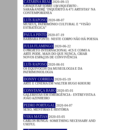
CATARINA REAL
2020-09-13
CAVAQUEAR SOBRE UM INQUÉRITO
-
SARA&ANDRÉ ‘INQUÉRITO A 471 ARTISTAS’ NA
CONTEMPORÂNEA
LUÍS RAPOSO
2020-08-07
MUSEUS, PATRIMÓNIO CULTURAL E “VISÃO
ESTRATÉGICA”
PAULA PINTO
2020-07-19
BÁRBARA FONTE: NESTE CORPO NÃO HÁ POESIA
JULIA FLAMINGO
2020-06-22
O PROJETO INTERNACIONAL 4CS E COMO A
ARTE PODE, MAIS DO QUE NUNCA, CRIAR
NOVOS ESPAÇOS DE CONVIVÊNCIA
LUÍS RAPOSO
2020-06-01
OS EQUÍVOCOS DA MUSEOLOGIA E DA
PATRIMONIOLOGIA
DONNY CORREIA
2020-05-19
ARTE E CINEMA EM WALTER HUGO KHOURI
CONSTANÇA BABO
2020-05-01
GALERISTAS EM EMERGÊNCIA - ENTREVISTA A
JOÃO AZINHEIRO
PEDRO PORTUGAL
2020-04-07
SEXO, MENTIRAS E HISTÓRIA
VERA MATIAS
2020-03-05
CARLOS BUNGA: SOMETHING NECESSARY AND
USEFUL