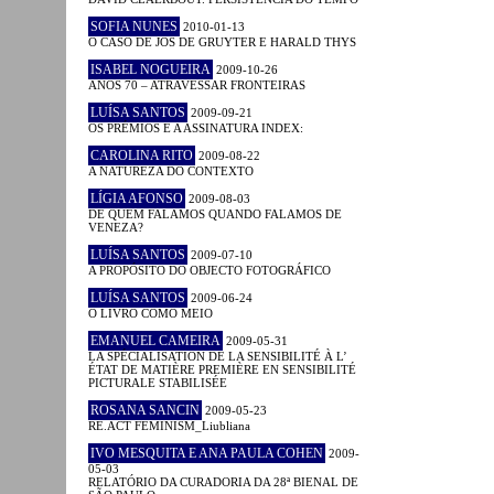
SOFIA NUNES
2010-01-13
O CASO DE JOS DE GRUYTER E HARALD THYS
ISABEL NOGUEIRA
2009-10-26
ANOS 70 – ATRAVESSAR FRONTEIRAS
LUÍSA SANTOS
2009-09-21
OS PRÉMIOS E A ASSINATURA INDEX:
CAROLINA RITO
2009-08-22
A NATUREZA DO CONTEXTO
LÍGIA AFONSO
2009-08-03
DE QUEM FALAMOS QUANDO FALAMOS DE
VENEZA?
LUÍSA SANTOS
2009-07-10
A PROPÓSITO DO OBJECTO FOTOGRÁFICO
LUÍSA SANTOS
2009-06-24
O LIVRO COMO MEIO
EMANUEL CAMEIRA
2009-05-31
LA SPÉCIALISATION DE LA SENSIBILITÉ À L’
ÉTAT DE MATIÈRE PREMIÈRE EN SENSIBILITÉ
PICTURALE STABILISÉE
ROSANA SANCIN
2009-05-23
RE.ACT FEMINISM_Liubliana
IVO MESQUITA E ANA PAULA COHEN
2009-
05-03
RELATÓRIO DA CURADORIA DA 28ª BIENAL DE