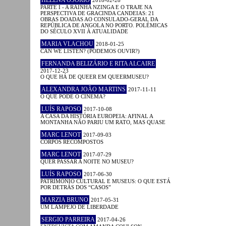
PARTE I - A RAINHA NZINGA E O TRAJE NA
PERSPECTIVA DE GRACINDA CANDEIAS: 21
OBRAS DOADAS AO CONSULADO-GERAL DA
REPÚBLICA DE ANGOLA NO PORTO. POLÉMICAS
DO SÉCULO XVII À ATUALIDADE
MARIA VLACHOU
2018-01-25
CAN WE LISTEN? (PODEMOS OUVIR?)
FERNANDA BELIZÁRIO E RITA ALCAIRE
2017-12-23
O QUE HÁ DE QUEER EM QUEERMUSEU?
ALEXANDRA JOÃO MARTINS
2017-11-11
O QUE PODE O CINEMA?
LUÍS RAPOSO
2017-10-08
A CASA DA HISTÓRIA EUROPEIA: AFINAL A
MONTANHA NÃO PARIU UM RATO, MAS QUASE
MARC LENOT
2017-09-03
CORPOS RECOMPOSTOS
MARC LENOT
2017-07-29
QUER PASSAR A NOITE NO MUSEU?
LUÍS RAPOSO
2017-06-30
PATRIMÓNIO CULTURAL E MUSEUS: O QUE ESTÁ
POR DETRÁS DOS “CASOS”
MARZIA BRUNO
2017-05-31
UM LAMPEJO DE LIBERDADE
SERGIO PARREIRA
2017-04-26