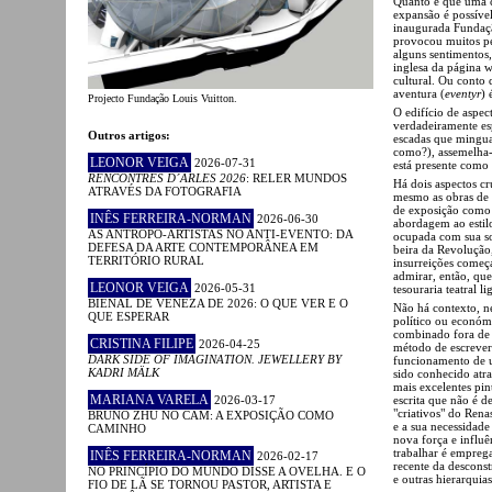
Quanto é que uma co
expansão é possível
inaugurada Fundaçã
provocou muitos pe
alguns sentimentos,
inglesa da página 
cultural. Ou conto
aventura (
eventyr
) 
Projecto Fundação Louis Vuitton.
O edifício de aspe
verdadeiramente esp
Outros artigos:
escadas que minguam
como?), assemelha-
LEONOR VEIGA
2026-07-31
está presente como 
RENCONTRES D´ARLES 2026
: RELER MUNDOS
Há dois aspectos cr
ATRAVÉS DA FOTOGRAFIA
mesmo as obras de 
de exposição como 
INÊS FERREIRA-NORMAN
2026-06-30
abordagem ao estil
AS ANTROPO-ARTISTAS NO ANTI-EVENTO: DA
ocupada com sua so
DEFESA DA ARTE CONTEMPORÂNEA EM
beira da Revolução
TERRITÓRIO RURAL
insurreições começ
admirar, então, que
LEONOR VEIGA
2026-05-31
tesouraria teatral 
BIENAL DE VENEZA DE 2026: O QUE VER E O
Não há contexto, n
QUE ESPERAR
político ou económ
combinado fora de 
CRISTINA FILIPE
2026-04-25
método de escrever
DARK SIDE OF IMAGINATION. JEWELLERY BY
funcionamento de u
KADRI MÄLK
sido conhecido atra
mais excelentes pin
MARIANA VARELA
2026-03-17
escrita que não é d
"criativos" do Ren
BRUNO ZHU NO CAM: A EXPOSIÇÃO COMO
e a sua necessidad
CAMINHO
nova força e influê
trabalhar é empreg
INÊS FERREIRA-NORMAN
2026-02-17
recente da desconst
NO PRINCÍPIO DO MUNDO DISSE A OVELHA. E O
e outras hierarquia
FIO DE LÃ SE TORNOU PASTOR, ARTISTA E