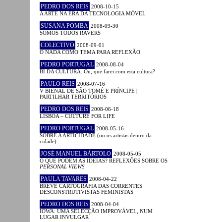
PEDRO DOS REIS
2008-10-15
A ARTE NA ERA DA TECNOLOGIA MÓVEL
SUSANA POMBA
2008-09-30
SOMOS TODOS RAVERS
COLECTIVO
2008-09-01
O NADA COMO TEMA PARA REFLEXÃO
PEDRO PORTUGAL
2008-08-04
BI DA CULTURA. Ou, que farei com esta cultura?
PAULO REIS
2008-07-16
V BIENAL DE SÃO TOMÉ E PRÍNCIPE |
PARTILHAR TERRITÓRIOS
PEDRO DOS REIS
2008-06-18
LISBOA – CULTURE FOR LIFE
PEDRO PORTUGAL
2008-05-16
SOBRE A ARTICIDADE (ou os artistas dentro da
cidade)
JOSÉ MANUEL BÁRTOLO
2008-05-05
O QUE PODEM AS IDEIAS? REFLEXÕES SOBRE OS
PERSONAL VIEWS
PAULA TAVARES
2008-04-22
BREVE CARTOGRAFIA DAS CORRENTES
DESCONSTRUTIVISTAS FEMINISTAS
PEDRO DOS REIS
2008-04-04
IOWA: UMA SELECÇÃO IMPROVÁVEL, NUM
LUGAR INVULGAR