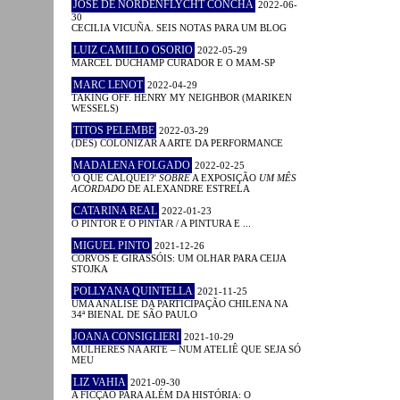
JOSÉ DE NORDENFLYCHT CONCHA
2022-06-
30
CECILIA VICUÑA. SEIS NOTAS PARA UM BLOG
LUIZ CAMILLO OSORIO
2022-05-29
MARCEL DUCHAMP CURADOR E O MAM-SP
MARC LENOT
2022-04-29
TAKING OFF. HENRY MY NEIGHBOR (MARIKEN
WESSELS)
TITOS PELEMBE
2022-03-29
(DES) COLONIZAR A ARTE DA PERFORMANCE
MADALENA FOLGADO
2022-02-25
'O QUE CALQUEI?'
SOBRE
A EXPOSIÇÃO
UM MÊS
ACORDADO
DE ALEXANDRE ESTRELA
CATARINA REAL
2022-01-23
O PINTOR E O PINTAR / A PINTURA E ...
MIGUEL PINTO
2021-12-26
CORVOS E GIRASSÓIS: UM OLHAR PARA CEIJA
STOJKA
POLLYANA QUINTELLA
2021-11-25
UMA ANÁLISE DA PARTICIPAÇÃO CHILENA NA
34ª BIENAL DE SÃO PAULO
JOANA CONSIGLIERI
2021-10-29
MULHERES NA ARTE – NUM ATELIÊ QUE SEJA SÓ
MEU
LIZ VAHIA
2021-09-30
A FICÇÃO PARA ALÉM DA HISTÓRIA: O