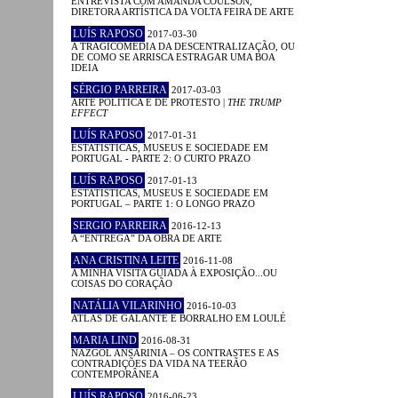
ENTREVISTA COM AMANDA COULSON,
DIRETORA ARTÍSTICA DA VOLTA FEIRA DE ARTE
LUÍS RAPOSO
2017-03-30
A TRAGICOMÉDIA DA DESCENTRALIZAÇÃO, OU
DE COMO SE ARRISCA ESTRAGAR UMA BOA
IDEIA
SÉRGIO PARREIRA
2017-03-03
ARTE POLÍTICA E DE PROTESTO |
THE TRUMP
EFFECT
LUÍS RAPOSO
2017-01-31
ESTATÍSTICAS, MUSEUS E SOCIEDADE EM
PORTUGAL - PARTE 2: O CURTO PRAZO
LUÍS RAPOSO
2017-01-13
ESTATÍSTICAS, MUSEUS E SOCIEDADE EM
PORTUGAL – PARTE 1: O LONGO PRAZO
SERGIO PARREIRA
2016-12-13
A “ENTREGA” DA OBRA DE ARTE
ANA CRISTINA LEITE
2016-11-08
A MINHA VISITA GUIADA À EXPOSIÇÃO...OU
COISAS DO CORAÇÃO
NATÁLIA VILARINHO
2016-10-03
ATLAS DE GALANTE E BORRALHO EM LOULÉ
MARIA LIND
2016-08-31
NAZGOL ANSARINIA – OS CONTRASTES E AS
CONTRADIÇÕES DA VIDA NA TEERÃO
CONTEMPORÂNEA
LUÍS RAPOSO
2016-06-23