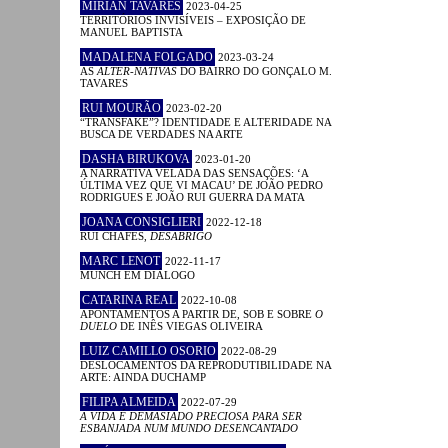
MIRIAN TAVARES
2023-04-25
TERRITÓRIOS INVISÍVEIS – EXPOSIÇÃO DE
MANUEL BAPTISTA
MADALENA FOLGADO
2023-03-24
AS
ALTER-NATIVAS
DO BAIRRO DO GONÇALO M.
TAVARES
RUI MOURÃO
2023-02-20
“TRANSFAKE”? IDENTIDADE E ALTERIDADE NA
BUSCA DE VERDADES NA ARTE
DASHA BIRUKOVA
2023-01-20
A NARRATIVA VELADA DAS SENSAÇÕES: ‘A
ÚLTIMA VEZ QUE VI MACAU’ DE JOÃO PEDRO
RODRIGUES E JOÃO RUI GUERRA DA MATA
JOANA CONSIGLIERI
2022-12-18
RUI CHAFES,
DESABRIGO
MARC LENOT
2022-11-17
MUNCH EM DIÁLOGO
CATARINA REAL
2022-10-08
APONTAMENTOS A PARTIR DE, SOB E SOBRE
O
DUELO
DE INÊS VIEGAS OLIVEIRA
LUIZ CAMILLO OSORIO
2022-08-29
DESLOCAMENTOS DA REPRODUTIBILIDADE NA
ARTE: AINDA DUCHAMP
FILIPA ALMEIDA
2022-07-29
A VIDA É DEMASIADO PRECIOSA PARA SER
ESBANJADA NUM MUNDO DESENCANTADO