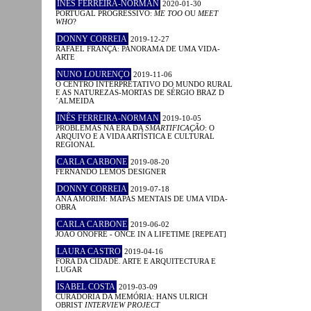
INÊS FERREIRA-NORMAN
2020-01-30
PORTUGAL PROGRESSIVO:
ME TOO
OU
MEET
WHO
?
DONNY CORREIA
2019-12-27
RAFAEL FRANÇA: PANORAMA DE UMA VIDA-
ARTE
NUNO LOURENÇO
2019-11-06
O CENTRO INTERPRETATIVO DO MUNDO RURAL
E AS NATUREZAS-MORTAS DE SÉRGIO BRAZ D
´ALMEIDA
INÊS FERREIRA-NORMAN
2019-10-05
PROBLEMAS NA ERA DA
SMARTIFICAÇÃO
: O
ARQUIVO E A VIDA ARTÍSTICA E CULTURAL
REGIONAL
CARLA CARBONE
2019-08-20
FERNANDO LEMOS DESIGNER
DONNY CORREIA
2019-07-18
ANA AMORIM: MAPAS MENTAIS DE UMA VIDA-
OBRA
CARLA CARBONE
2019-06-02
JOÃO ONOFRE - ONCE IN A LIFETIME [REPEAT]
LAURA CASTRO
2019-04-16
FORA DA CIDADE. ARTE E ARQUITECTURA E
LUGAR
ISABEL COSTA
2019-03-09
CURADORIA DA MEMÓRIA: HANS ULRICH
OBRIST
INTERVIEW PROJECT