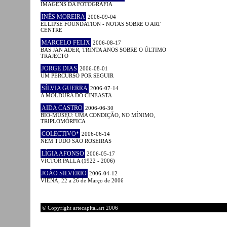
IMAGENS DA FOTOGRAFIA
INÊS MOREIRA
2006-09-04
ELLIPSE FOUNDATION - NOTAS SOBRE O ART
CENTRE
MARCELO FELIX
2006-08-17
BAS JAN ADER, TRINTA ANOS SOBRE O ÚLTIMO
TRAJECTO
JORGE DIAS
2006-08-01
UM PERCURSO POR SEGUIR
SÍLVIA GUERRA
2006-07-14
A MOLDURA DO CINEASTA
AIDA CASTRO
2006-06-30
BIO-MUSEU: UMA CONDIÇÃO, NO MÍNIMO,
TRIPLOMÓRFICA
COLECTIVO*
2006-06-14
NEM TUDO SÃO ROSEIRAS
LÍGIA AFONSO
2006-05-17
VICTOR PALLA (1922 - 2006)
JOÃO SILVÉRIO
2006-04-12
VIENA, 22 a 26 de Março de 2006
© Copyright artecapital.art 2006