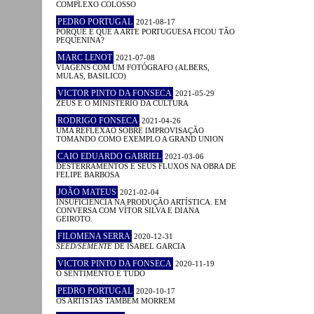
COMPLEXO COLOSSO
PEDRO PORTUGAL
2021-08-17
PORQUE É QUE A ARTE PORTUGUESA FICOU TÃO
PEQUENINA?
MARC LENOT
2021-07-08
VIAGENS COM UM FOTÓGRAFO (ALBERS,
MULAS, BASILICO)
VICTOR PINTO DA FONSECA
2021-05-29
ZEUS E O MINISTÉRIO DA CULTURA
RODRIGO FONSECA
2021-04-26
UMA REFLEXÃO SOBRE IMPROVISAÇÃO
TOMANDO COMO EXEMPLO A GRAND UNION
CAIO EDUARDO GABRIEL
2021-03-06
DESTERRAMENTOS E SEUS FLUXOS NA OBRA DE
FELIPE BARBOSA
JOÃO MATEUS
2021-02-04
INSUFICIÊNCIA NA PRODUÇÃO ARTÍSTICA. EM
CONVERSA COM VÍTOR SILVA E DIANA
GEIROTO.
FILOMENA SERRA
2020-12-31
SEED/SEMENTE
DE ISABEL GARCIA
VICTOR PINTO DA FONSECA
2020-11-19
O SENTIMENTO É TUDO
PEDRO PORTUGAL
2020-10-17
OS ARTISTAS TAMBÉM MORREM