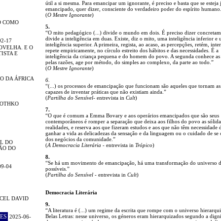
útil a si mesma. Para emancipar um ignorante, é preciso e basta que se esteja 
emancipado, quer dizer, consciente do verdadeiro poder do espírito humano
(
O Mestre Ignorante
)
O COMO
5.
“O mito pedagógico (...) divide o mundo em dois. É preciso dizer concreta
divide a inteligência em duas. Existe, diz o mito, uma inteligência inferior e
02-17
inteligência superior. A primeira, regista, ao acaso, as percepções, retém, inte
OVELHA. E O
repete empiricamente, no círculo estreito dos hábitos e das necessidades. É a
ISTA E
inteligência da criança pequena e do homem do povo. A segunda conhece as 
pelas razões, age por método, do simples ao complexo, da parte ao todo.”
(
O Mestre Ignorante
)
O DA ÁFRICA
6.
“(...) os processos de emancipação que funcionam são aqueles que tornam as
capazes de inventar práticas que não existiam ainda.”
(
Partilha do Sensível
- entrevista in
Cult
)
ROTHKO
7.
“O que é comum a Emma Bovary e aos operários emancipados que são seus
contemporâneos é romper a separação que deixa aos filhos do povo as sólida
realidades, e reserva aos que fizeram estudos e aos que não têm necessidade 
ganhar a vida as delicadezas da sensação e da linguagem ou o cuidado de se
dos negócios da comunidade.”
L DO
(
A Democracia Literária
- entrevista in
Trópico
)
ÃO DO
8.
“Se há um movimento de emancipação, há uma transformação do universo 
09-04
possíveis.”
(
Partilha do Sensível
- entrevista in
Cult
)
Democracia Literária
CEL DAVID
9.
“A literatura é (...) um regime da escrita que rompe com o universo hierarqu
ES
Belas Letras: nesse universo, os géneros eram hierarquizados segundo a dign
2025-06-