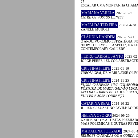
27
ESCALAR UMA MONTANHA CHAM
MARIANA VARELA
2025-05-30
ENTRE OS VOSSOS DENTES
MAFALDA TEIXEIRA
2025-04-28
ZANELE MUHOLI
CLÁUDIA HANDEM
2025-03-21
O ARQUIVO COMO ESTRATÉGIA. N
‘HOW TO REVERSE A SPELL’, NA 
CONTEMPORARY GALLERY
PEDRO CABRAL SANTO
2025-02
JORGE FERRÉ I EL COR ABSTRACTE
CRISTINA FILIPE
2025-01-10
TUBOLAGEM
, DE MARIA JOSÉ OLIV
CRISTINA FILIPE
2024-11-25
FLORA CALDENSE. UMA COLABORA
PÓSTUMA DE MARTA GALVÃO LUCA
AVELINO SOARES BELO, JOSÉ BELO,
FÜLLER E JOSÉ LOURENÇO
CATARINA REAL
2024-10-22
JULIEN CREUZET NO PAVILHÃO D
HELENA OSÓRIO
2024-09-20
XXIII BIAC: OS ARTISTAS PREMIAD
MAIS POLÉMICAS E OUTRAS REV
MADALENA FOLGADO
2024-08-
RÉMIGES CANSADAS
OU A
CORDA-C