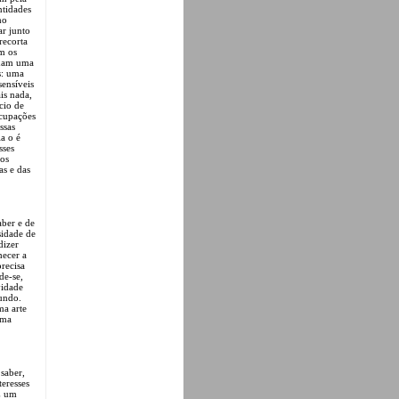
ntidades
mo
r junto
recorta
m os
inam uma
s: uma
sensíveis
is nada,
cio de
ocupações
ssas
la o é
sses
dos
as e das
aber e de
sidade de
dizer
hecer a
recisa
de-se,
vidade
mundo.
ma arte
uma
saber,
eresses
É um