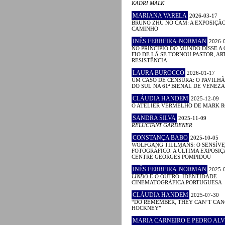
KADRI MÄLK
MARIANA VARELA
2026-03-17
BRUNO ZHU NO CAM: A EXPOSIÇÃ
CAMINHO
INÊS FERREIRA-NORMAN
2026-
NO PRINCÍPIO DO MUNDO DISSE A 
FIO DE LÃ SE TORNOU PASTOR, ART
RESISTÊNCIA
LAURA BUROCCO
2026-01-17
UM CASO DE CENSURA: O PAVILHÃ
DO SUL NA 61ª BIENAL DE VENEZA
CLÁUDIA HANDEM
2025-12-09
O ATELIER VERMELHO DE MARK 
SANDRA SILVA
2025-11-09
RELUCTANT GARDENER
CONSTANÇA BABO
2025-10-05
WOLFGANG TILLMANS: O SENSÍVE
FOTOGRÁFICO. A ÚLTIMA EXPOSIÇ
CENTRE GEORGES POMPIDOU
INÊS FERREIRA-NORMAN
2025-
LINDO
E O OUTRO: IDENTIDADE
CINEMATOGRÁFICA PORTUGUESA
CLÁUDIA HANDEM
2025-07-30
“DO REMEMBER, THEY CAN’T CAN
HOCKNEY”
MARIA CARNEIRO E PEDRO ALV