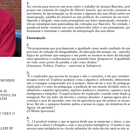
1.
Ao convite para escrever um texto sobre o trabalho de Jacques Rancière, pref
propor um conjunto de citações do filósofo francês, que servirão, presume-
movimento de aproximação ou de acesso a algumas das suas ideias (sobre pol
emancipação, partilha do sensível ou arte política). Ao contrário de um texto
digerido e dirigido, estas notas pressupõem um leitor emancipado, tentando 
obviar estratégias mais paternalistas tão criticadas por Rancière. Na verdade, s
paradoxal tentar construir um texto esclarecedor sobre o seu pensamento, qu
iluminasse e orientasse o caminho da interpretação das suas ideias.
Emancipação
2.
“Os progressistas que proclamavam a igualdade como sendo resultado de um
processo de redução de desigualdades, de educação das massas, etc., reprodu
lógica do professor que assegura o seu poder ao mostrar-se dono da discrepâ
entre ignorância e conhecimento que pretende fazer desaparecer. A igualdad
ser vista como ponto de partida, e não como destino.”
(
Literatura, Política, Estética
– entrevista in
Substance
)
3.
“É o explicador que precisa do incapaz e não o contrário, é ele que constitui
incapaz como tal. Explicar qualquer coisa a alguém é, sobretudo, demonstra
R MUNDOS
não a consegue compreender por si próprio. Antes de ser o acto do pedagogo
explicação é o mito da pedagogia, a parábola de um mundo dividido entre es
sabedores e espíritos ignorantes, espíritos maduros e imaturos, capazes e inca
06-30
inteligentes e estúpidos. O papel próprio do explicador consiste neste duplo 
VENTO: DA
inaugural. Por um lado, ele decreta o começo absoluto: é apenas agora que i
A EM
começar o acto de aprender, este véu de ignorância que ele próprio se encar
levar. Até ele, o pequeno homem andou a tactear às cegas, em tentativas de a
Agora, irá aprender.”
(
O Mestre Ignorante
)
E VER E O
4.
“(...) é possível ensinar o que se ignora desde que se emancipe o aluno, o qu
dizer que o aluno é obrigado a usar a sua própria inteligência. O mestre é aq
LLERY BY
encerra uma inteligência no círculo arbitrário de onde ela não sairá se não se