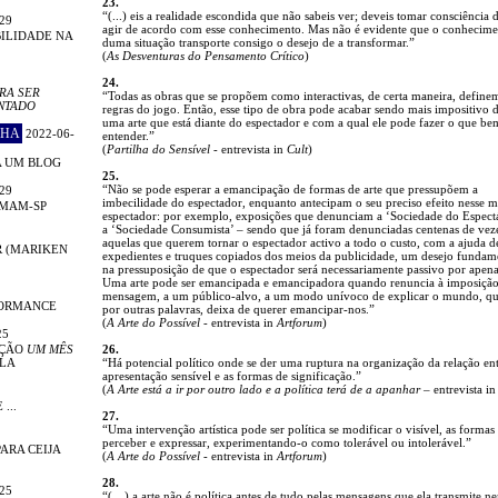
23.
“(...) eis a realidade escondida que não sabeis ver; deveis tomar consciência d
29
agir de acordo com esse conhecimento. Mas não é evidente que o conhecim
ILIDADE NA
duma situação transporte consigo o desejo de a transformar.”
(
As Desventuras do Pensamento Crítico
)
24.
RA SER
“Todas as obras que se propõem como interactivas, de certa maneira, define
NTADO
regras do jogo. Então, esse tipo de obra pode acabar sendo mais impositivo 
uma arte que está diante do espectador e com a qual ele pode fazer o que be
CHA
2022-06-
entender.”
(
Partilha do Sensível
- entrevista in
Cult
)
A UM BLOG
25.
“Não se pode esperar a emancipação de formas de arte que pressupõem a
29
imbecilidade do espectador, enquanto antecipam o seu preciso efeito nesse 
 MAM-SP
espectador: por exemplo, exposições que denunciam a ‘Sociedade do Espect
a ‘Sociedade Consumista’ – sendo que já foram denunciadas centenas de vez
aquelas que querem tornar o espectador activo a todo o custo, com a ajuda d
R (MARIKEN
expedientes e truques copiados dos meios da publicidade, um desejo funda
na pressuposição de que o espectador será necessariamente passivo por apena
Uma arte pode ser emancipada e emancipadora quando renuncia à imposiçã
mensagem, a um público-alvo, a um modo unívoco de explicar o mundo, q
FORMANCE
por outras palavras, deixa de querer emancipar-nos.”
(
A Arte do Possível
- entrevista in
Artforum
)
25
IÇÃO
UM MÊS
26.
LA
“Há potencial político onde se der uma ruptura na organização da relação en
apresentação sensível e as formas de significação.”
(
A Arte está a ir por outro lado e a política terá de a apanhar
– entrevista i
...
27.
“Uma intervenção artística pode ser política se modificar o visível, as formas
perceber e expressar, experimentando-o como tolerável ou intolerável.”
ARA CEIJA
(
A Arte do Possível
- entrevista in
Artforum
)
28.
25
“(…) a arte não é política antes de tudo pelas mensagens que ela transmite n