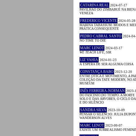
CATARINA REAL
2024-07-17
PAVILHÃO DO ZIMBABUÉ NA BIEN
VENEZA
FREDERICO VICENTE
2024-05-28
MARINA TABASSUM: MODOS E MEI
PRÁTICA CONSEQUENTE
PEDRO CABRAL SANTO
2024-04
NO TIME TO DIE
MARC LENOT
2024-03-17
WE TEACH LIFE, SIR.
LIZ VAHIA
2024-01-23
À ESPERA DE SER ALGUMA COISA
CONSTANÇA BABO
2023-12-20
ENTRE ÓTICA E MOVIMENTO, A PA
COLEÇÃO DA TATE MODERN, NO A
MUSEUM
INÊS FERREIRA-NORMAN
2023-
DO FASCÍNIO DO TEMPO: A MORTE
SOLO E DAS ÁRVORES, O CICLO D
E DO SILÊNCIO
SANDRA SILVA
2023-10-09
PENSAR O SILÊNCIO: JULIA DUPON
WANDERSON ALVES
MARC LENOT
2023-09-07
EXISTE UM SURREALISMO FEMINI