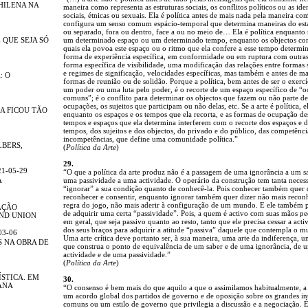
HILENA NA
maneira como representa as estruturas sociais, os conflitos políticos ou as ide
sociais, étnicas ou sexuais. Ela é política antes de mais nada pela maneira co
configura um senso comum espácio-temporal que determina maneiras do esta
ou separado, fora ou dentro, face a ou no meio de… Ela é política enquanto 
 QUE SEJA SÓ
um determinado espaço ou um determinado tempo, enquanto os objectos co
quais ela povoa este espaço ou o ritmo que ela confere a esse tempo determ
forma de experiência específica, em conformidade ou em ruptura com outra
forma específica de visibilidade, uma modificação das relações entre formas 
e regimes de significação, velocidades específicas, mas também e antes de ma
: O
formas de reunião ou de solidão. Porque a política, bem antes de ser o exercí
um poder ou uma luta pelo poder, é o recorte de um espaço específico de “
comuns”; é o conflito para determinar os objectos que fazem ou não parte de
ocupações, os sujeitos que participam ou não delas, etc. Se a arte é política, e
A FICOU TÃO
enquanto os espaços e os tempos que ela recorta, e as formas de ocupação de
tempos e espaços que ela determina interferem com o recorte dos espaços e 
tempos, dos sujeitos e dos objectos, do privado e do público, das competênci
incompetências, que define uma comunidade política.”
BERS,
(
Política da Arte
)
29.
1-05-29
“O que a política da arte produz não é a passagem de uma ignorância a um s
A
uma passividade a uma actividade. O operário da construção tem tanta neces
“ignorar” a sua condição quanto de conhecê-la. Pois conhecer também quer 
reconhecer e consentir, enquanto ignorar também quer dizer não mais recon
regra do jogo, não mais aderir à configuração de um mundo. E ele também p
AÇÃO
de adquirir uma certa “passividade”. Pois, a quem é activo com suas mãos pe
ND UNION
em geral, que seja passivo quanto ao resto, tanto que ele precisa cessar a acti
dos seus braços para adquirir a atitude “passiva” daquele que contempla o 
03-06
Uma arte crítica deve portanto ser, à sua maneira, uma arte da indiferença, u
 NA OBRA DE
que construa o ponto de equivalência de um saber e de uma ignorância, de 
actividade e de uma passividade.”
(
Política da Arte
)
ÍSTICA. EM
30.
ANA
“O consenso é bem mais do que aquilo a que o assimilamos habitualmente, a 
um acordo global dos partidos de governo e de oposição sobre os grandes int
comuns ou um estilo de governo que privilegia a discussão e a negociação. 