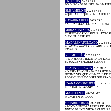
LIZ VAHIA
2023-08-04
DO OURO AOS DEUSES, DA MATÉRI
ELISA MELONI
2023-07-04
AQUELA LUZ QUE VEM DA HOLA
CATARINA REAL
2023-05-31
ANGUESÂNGUE
, DE DANIEL LIMA
MIRIAN TAVARES
2023-04-25
TERRITÓRIOS INVISÍVEIS – EXPOS
MANUEL BAPTISTA
MADALENA FOLGADO
2023-03-
AS
ALTER-NATIVAS
DO BAIRRO DO 
TAVARES
RUI MOURÃO
2023-02-20
“TRANSFAKE”? IDENTIDADE E AL
BUSCA DE VERDADES NA ARTE
DASHA BIRUKOVA
2023-01-20
A NARRATIVA VELADA DAS SENSAÇ
ÚLTIMA VEZ QUE VI MACAU’ DE J
RODRIGUES E JOÃO RUI GUERRA 
JOANA CONSIGLIERI
2022-12-18
RUI CHAFES,
DESABRIGO
MARC LENOT
2022-11-17
MUNCH EM DIÁLOGO
CATARINA REAL
2022-10-08
APONTAMENTOS A PARTIR DE, SOB
DUELO
DE INÊS VIEGAS OLIVEIRA