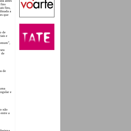
ida antes
fins
is fins,
rdinada a
les que
ço de
iais e
 comum”,
 seu
o de
as de
 uma
ingular e
ão não
 entre a
 designa