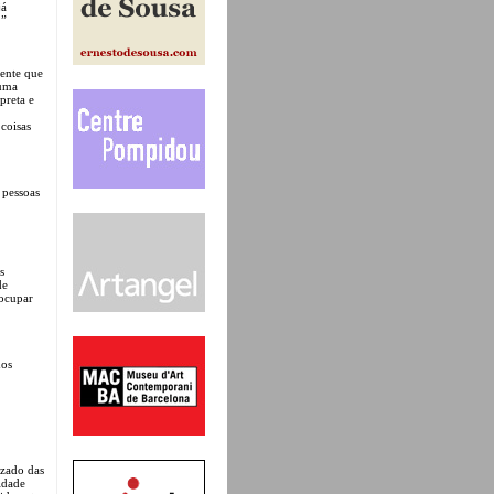
já
.”
mente que
 uma
rpreta e
coisas
 pessoas
s
de
 ocupar
dos
izado das
idade