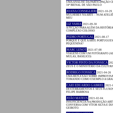
UMA ANÁLISE DA PARTICIPAÇÃO C
34ª BIENAL DE SÃO PAULO
JOANA CONSIGLIERI
2021-10-29
MULHERES NA ARTE – NUM ATELIÊ
MEU
LIZ VAHIA
2021-09-30
A FICÇÃO PARA ALÉM DA HISTÓRIA
COMPLEXO COLOSSO
PEDRO PORTUGAL
2021-08-17
PORQUE É QUE A ARTE PORTUGUES
PEQUENINA?
MARC LENOT
2021-07-08
VIAGENS COM UM FOTÓGRAFO (AL
MULAS, BASILICO)
VICTOR PINTO DA FONSECA
202
ZEUS E O MINISTÉRIO DA CULTUR
RODRIGO FONSECA
2021-04-26
UMA REFLEXÃO SOBRE IMPROVIS
TOMANDO COMO EXEMPLO A GRA
CAIO EDUARDO GABRIEL
2021-
DESTERRAMENTOS E SEUS FLUXOS
FELIPE BARBOSA
JOÃO MATEUS
2021-02-04
INSUFICIÊNCIA NA PRODUÇÃO ART
CONVERSA COM VÍTOR SILVA E DI
GEIROTO.