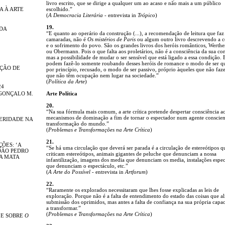
livro escrito, que se dirige a qualquer um ao acaso e não mais a um público
A À ARTE
escolhido.”
(
A Democracia Literária
- entrevista in
Trópico
)
19.
NDA
“E quanto ao operário da construção (...), a recomendação de leitura que faz
camaradas, não é
Os mistérios de Paris
ou algum outro livro descrevendo a 
e o sofrimento do povo. São os grandes livros dos heróis românticos, Werthe
ou Obermann. Pois o que falta aos proletários, não é a consciência da sua co
mas a possibilidade de mudar o ser sensível que está ligado a essa condição. 
podem fazê-lo somente roubando desses heróis de romance o modo de ser qu
IÇÃO DE
por princípio, recusado, o modo de ser passivo, próprio àqueles que não fa
que não têm ocupação nem lugar na sociedade.”
(
Política da Arte
)
24
GONÇALO M.
Arte Política
20.
“Na sua fórmula mais comum, a arte crítica pretende despertar consciência a
mecanismos de dominação a fim de tornar o espectador num agente conscien
TERIDADE NA
transformação do mundo.”
(
Problemas e Transformações na Arte Crítica
)
21.
ÕES: ‘A
“Se há uma circulação que deverá ser parada é a circulação de estereótipos q
OÃO PEDRO
criticam estereótipos, animais gigantes de peluche que denunciam a nossa
DA MATA
infantilização, imagens dos media que denunciam os media, instalações espec
que denunciam o espectáculo, etc.”
(
A Arte do Possível
- entrevista in
Artforum
)
22.
“Raramente os explorados necessitaram que lhes fosse explicadas as leis de
exploração. Porque não é a falta de entendimento do estado das coisas que a
submissão dos oprimidos, mas antes a falta de confiança na sua própria capa
a transformar.”
(
Problemas e Transformações na Arte Crítica
)
 E SOBRE
O