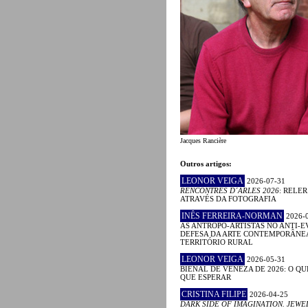
Jacques Rancière
Outros artigos:
LEONOR VEIGA
2026-07-31
RENCONTRES D´ARLES 2026
: RELE
ATRAVÉS DA FOTOGRAFIA
INÊS FERREIRA-NORMAN
2026-
AS ANTROPO-ARTISTAS NO ANTI-E
DEFESA DA ARTE CONTEMPORÂNE
TERRITÓRIO RURAL
LEONOR VEIGA
2026-05-31
BIENAL DE VENEZA DE 2026: O QU
QUE ESPERAR
CRISTINA FILIPE
2026-04-25
DARK SIDE OF IMAGINATION. JEWE