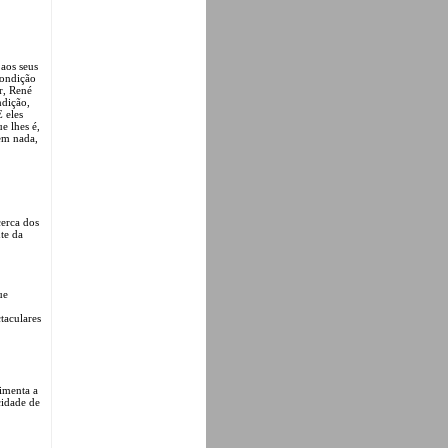
 aos seus
condição
r, René
ndição,
E eles
e lhes é,
zem nada,
cerca dos
te da
ue
taculares
limenta a
cidade de