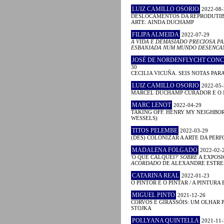
LUIZ CAMILLO OSORIO
2022-08-
DESLOCAMENTOS DA REPRODUTIB
ARTE: AINDA DUCHAMP
FILIPA ALMEIDA
2022-07-29
A VIDA É DEMASIADO PRECIOSA PA
ESBANJADA NUM MUNDO DESENCA
JOSÉ DE NORDENFLYCHT CON
30
CECILIA VICUÑA. SEIS NOTAS PAR
LUIZ CAMILLO OSORIO
2022-05-
MARCEL DUCHAMP CURADOR E O
MARC LENOT
2022-04-29
TAKING OFF. HENRY MY NEIGHBO
WESSELS)
TITOS PELEMBE
2022-03-29
(DES) COLONIZAR A ARTE DA PER
MADALENA FOLGADO
2022-02-
'O QUE CALQUEI?'
SOBRE
A EXPOS
ACORDADO
DE ALEXANDRE ESTRE
CATARINA REAL
2022-01-23
O PINTOR E O PINTAR / A PINTURA E 
MIGUEL PINTO
2021-12-26
CORVOS E GIRASSÓIS: UM OLHAR P
STOJKA
POLLYANA QUINTELLA
2021-11-