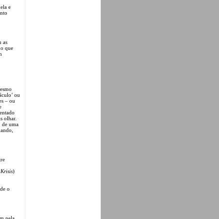
ela e
ento
m as
do que
m
mesmo
áculo’ ou
es – ou
e
mentado
s olhar.
o de uma
uando,
tre
n
Krisis
)
 de o
em pela