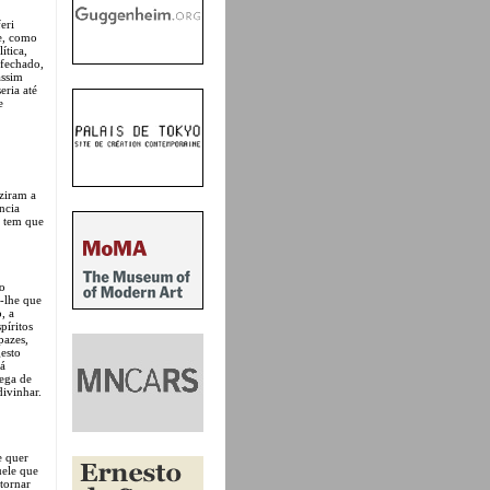
eri
se, como
ítica,
 fechado,
assim
eria até
e
ziram a
ncia
e tem que
 o
r-lhe que
, a
píritos
pazes,
gesto
rá
rega de
divinhar.
e quer
uele que
 tornar