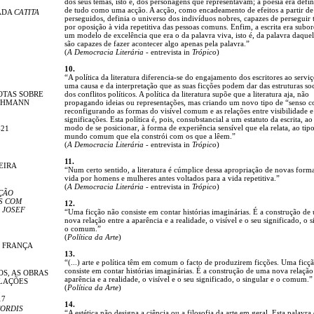
dos seus temas, isto é, dos personagens que representavam; a poesia era defin
de tudo como uma acção. A acção, como encadeamento de efeitos a partir de 
ADA
CATITA
perseguidos, definia o universo dos indivíduos nobres, capazes de perseguir ta
por oposição à vida repetitiva das pessoas comuns. Enfim, a escrita era subo
um modelo de excelência que era o da palavra viva, isto é, da palavra daque
são capazes de fazer acontecer algo apenas pela palavra.”
(
A Democracia Literária
- entrevista in
Trópico
)
10.
“A política da literatura diferencia-se do engajamento dos escritores ao servi
uma causa e da interpretação que as suas ficções podem dar das estruturas soc
OTAS SOBRE
dos conflitos políticos. A política da literatura supõe que a literatura aja, não
LEHMANN
propagando ideias ou representações, mas criando um novo tipo de “senso
reconfigurando as formas do visível comum e as relações entre visibilidade e
significações. Esta política é, pois, consubstancial a um estatuto da escrita, ao
modo de se posicionar, à forma de experiência sensível que ela relata, ao tip
-21
mundo comum que ela constrói com os que a lêem.”
(
A Democracia Literária
- entrevista in
Trópico
)
11.
EIRA
“Num certo sentido, a literatura é cúmplice dessa apropriação de novas form
vida por homens e mulheres antes voltados para a vida repetitiva.”
(
A Democracia Literária
- entrevista in
Trópico
)
ÇÃO
S COM
12.
 JOSEF
“Uma ficção não consiste em contar histórias imaginárias. É a construção de
nova relação entre a aparência e a realidade, o visível e o seu significado, o s
o comum.”
(
Política da Arte
)
E FRANÇA
13.
“(...) arte e política têm em comum o facto de produzirem ficções. Uma ficç
consiste em contar histórias imaginárias. É a construção de uma nova relação
OS, AS OBRAS
aparência e a realidade, o visível e o seu significado, o singular e o comum.”
ELAÇÕES
(
Política da Arte
)
17
14.
ORDIS
“A estética não designa a ciência ou a filosofia da arte em geral. Esta palavra