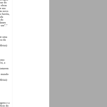
rar do
 obras
e sua
 um novo
e heróis,
nda
r do
lasses
r um”.”
ste uma
ica da
n
Krisis
)
como
oi, a
afastarem
.
vo mundo
n
Krisis
)
agens e a
fício do