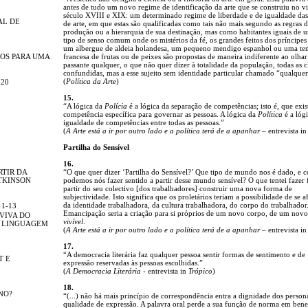
antes de tudo um novo regime de identificação da arte que se construiu no vi
século XVIII e XIX: um determinado regime de liberdade e de igualdade das
AL DE
de arte, em que estas são qualificadas como tais não mais segundo as regras d
produção ou a hierarquia de sua destinação, mas como habitantes iguais de
tipo de senso comum onde os mistérios da fé, os grandes feitos dos príncipes 
um albergue de aldeia holandesa, um pequeno mendigo espanhol ou uma te
OS PARA UMA
francesa de frutas ou de peixes são propostas de maneira indiferente ao olha
passante qualquer, o que não quer dizer à totalidade da população, todas as c
confundidas, mas a esse sujeito sem identidade particular chamado “qualque
(
Política da Arte
)
-20
15.
“A lógica da
Polícia
é a lógica da separação de competências; isto é, que exi
competência específica para governar as pessoas. A lógica da
Política
é a lóg
igualdade de competências entre todas as pessoas.”
(
A Arte está a ir por outro lado e a política terá de a apanhar
– entrevista i
Partilha do Sensível
16.
RTIR DA
“O que quer dizer ‘Partilha do Sensível?’ Que tipo de mundo nos é dado, e 
TKINSON
podemos nós fazer sentido a partir desse mundo sensível? O que tentei fazer f
partir do seu colectivo [dos trabalhadores] construir uma nova forma de
subjectividade. Isto significa que os proletários teriam a possibilidade de se 
da identidade trabalhadora, da cultura trabalhadora, do corpo do trabalhador
11-13
Emancipação seria a criação para si próprios de um novo corpo, de um no
 VIVA DO
vivível
.
A LINGUAGEM
(
A Arte está a ir por outro lado e a política terá de a apanhar
– entrevista i
17.
“A democracia literária faz qualquer pessoa sentir formas de sentimento e de
T E
expressão reservadas às pessoas escolhidas.”
(
A Democracia Literária
- entrevista in
Trópico
)
18.
NO?
“(...) não há mais princípio de correspondência entra a dignidade dos person
qualidade de expressão. A palavra oral perde a sua função de norma em bene