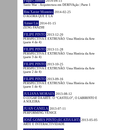
Filipa Coimbra
2014-04-15
Tanto Mar - Arquitectura em DERIVAção | Parte 1
Rita Xavier Monteiro
2014-02-25
O AGORA QUE É LÁ
Aimee Lin
2014-01-15
ZENG FANZHI
FILIPE PINTO
2013-12-20
PERSPECTIVA E EXTRUSÃO. Uma História da Arte
(parte 4 de 4)
FILIPE PINTO
2013-11-28
PERSPECTIVA E EXTRUSÃO. Uma História da Arte
(parte 3 de 4)
FILIPE PINTO
2013-10-25
PERSPECTIVA E EXTRUSÃO. Uma História da Arte
(parte 2 de 4)
FILIPE PINTO
2013-09-16
PERSPECTIVA E EXTRUSÃO. Uma História da Arte
(parte 1 de 4)
JULIANA MORAES
2013-08-12
O
LUGAR
DA ARTE: O “CASTELO”, O
LABIRINTO
E
A SOLEIRA
JUAN CANELA
2013-07-11
PERFORMING VENICE
JOSÉ GOMES PINTO (ECATI/ULHT)
2013-05-05
ARTE E INTERACTIVIDADE