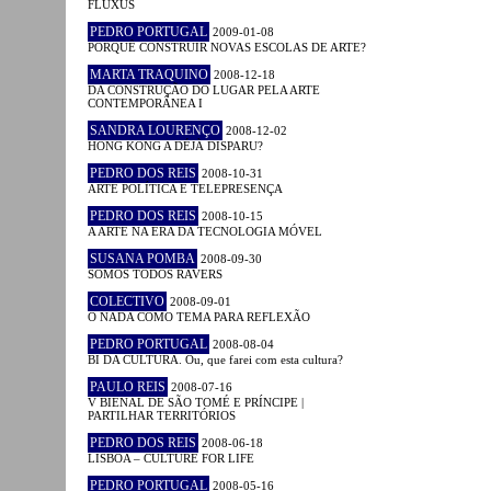
FLUXUS
PEDRO PORTUGAL
2009-01-08
PORQUÊ CONSTRUIR NOVAS ESCOLAS DE ARTE?
MARTA TRAQUINO
2008-12-18
DA CONSTRUÇÃO DO LUGAR PELA ARTE
CONTEMPORÂNEA I
SANDRA LOURENÇO
2008-12-02
HONG KONG A DÉJÀ DISPARU?
PEDRO DOS REIS
2008-10-31
ARTE POLÍTICA E TELEPRESENÇA
PEDRO DOS REIS
2008-10-15
A ARTE NA ERA DA TECNOLOGIA MÓVEL
SUSANA POMBA
2008-09-30
SOMOS TODOS RAVERS
COLECTIVO
2008-09-01
O NADA COMO TEMA PARA REFLEXÃO
PEDRO PORTUGAL
2008-08-04
BI DA CULTURA. Ou, que farei com esta cultura?
PAULO REIS
2008-07-16
V BIENAL DE SÃO TOMÉ E PRÍNCIPE |
PARTILHAR TERRITÓRIOS
PEDRO DOS REIS
2008-06-18
LISBOA – CULTURE FOR LIFE
PEDRO PORTUGAL
2008-05-16