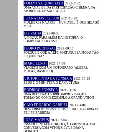
POLLYANA QUINTELLA
2021-11-25
UMA ANÁLISE DA PARTICIPAÇÃO CHILENA NA
34ª BIENAL DE SÃO PAULO
JOANA CONSIGLIERI
2021-10-29
MULHERES NA ARTE – NUM ATELIÊ QUE SEJA SÓ
MEU
LIZ VAHIA
2021-09-30
A FICÇÃO PARA ALÉM DA HISTÓRIA: O
COMPLEXO COLOSSO
PEDRO PORTUGAL
2021-08-17
PORQUE É QUE A ARTE PORTUGUESA FICOU TÃO
PEQUENINA?
MARC LENOT
2021-07-08
VIAGENS COM UM FOTÓGRAFO (ALBERS,
MULAS, BASILICO)
VICTOR PINTO DA FONSECA
2021-05-29
ZEUS E O MINISTÉRIO DA CULTURA
RODRIGO FONSECA
2021-04-26
UMA REFLEXÃO SOBRE IMPROVISAÇÃO
TOMANDO COMO EXEMPLO A GRAND UNION
CAIO EDUARDO GABRIEL
2021-03-06
DESTERRAMENTOS E SEUS FLUXOS NA OBRA DE
FELIPE BARBOSA
JOÃO MATEUS
2021-02-04
INSUFICIÊNCIA NA PRODUÇÃO ARTÍSTICA. EM
CONVERSA COM VÍTOR SILVA E DIANA
GEIROTO.