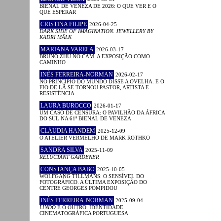
BIENAL DE VENEZA DE 2026: O QUE VER E O
QUE ESPERAR
CRISTINA FILIPE
2026-04-25
DARK SIDE OF IMAGINATION. JEWELLERY BY
KADRI MÄLK
MARIANA VARELA
2026-03-17
BRUNO ZHU NO CAM: A EXPOSIÇÃO COMO
CAMINHO
INÊS FERREIRA-NORMAN
2026-02-17
NO PRINCÍPIO DO MUNDO DISSE A OVELHA. E O
FIO DE LÃ SE TORNOU PASTOR, ARTISTA E
RESISTÊNCIA
LAURA BUROCCO
2026-01-17
UM CASO DE CENSURA: O PAVILHÃO DA ÁFRICA
DO SUL NA 61ª BIENAL DE VENEZA
CLÁUDIA HANDEM
2025-12-09
O ATELIER VERMELHO DE MARK ROTHKO
SANDRA SILVA
2025-11-09
RELUCTANT GARDENER
CONSTANÇA BABO
2025-10-05
WOLFGANG TILLMANS: O SENSÍVEL DO
FOTOGRÁFICO. A ÚLTIMA EXPOSIÇÃO DO
CENTRE GEORGES POMPIDOU
INÊS FERREIRA-NORMAN
2025-09-04
LINDO
E O OUTRO: IDENTIDADE
CINEMATOGRÁFICA PORTUGUESA