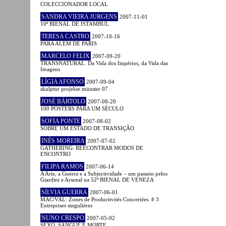
COLECCIONADOR LOCAL
SANDRA VIEIRA JURGENS
2007-11-01
10ª BIENAL DE ISTAMBUL
TERESA CASTRO
2007-10-16
PARA ALÉM DE PARIS
MARCELO FELIX
2007-09-20
TRANSNATURAL. Da Vida dos Impérios, da Vida das
Imagens
LÍGIA AFONSO
2007-09-04
skulptur projekte münster 07
JOSÉ BÁRTOLO
2007-08-20
100 POSTERS PARA UM SÉCULO
SOFIA PONTE
2007-08-02
SOBRE UM ESTADO DE TRANSIÇÃO
INÊS MOREIRA
2007-07-02
GATHERING: REECONTRAR MODOS DE
ENCONTRO
FILIPA RAMOS
2007-06-14
A Arte, a Guerra e a Subjectividade – um passeio pelos
Giardini e Arsenal na 52ª BIENAL DE VENEZA
SÍLVIA GUERRA
2007-06-01
MAC/VAL: Zones de Productivités Concertées. # 3
Entreprises singulières
NUNO CRESPO
2007-05-02
SEXO, SANGUE E MORTE