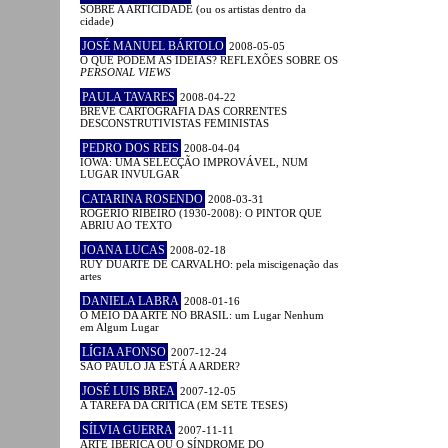
SOBRE A ARTICIDADE (ou os artistas dentro da
cidade)
JOSÉ MANUEL BÁRTOLO
2008-05-05
O QUE PODEM AS IDEIAS? REFLEXÕES SOBRE OS
PERSONAL VIEWS
PAULA TAVARES
2008-04-22
BREVE CARTOGRAFIA DAS CORRENTES
DESCONSTRUTIVISTAS FEMINISTAS
PEDRO DOS REIS
2008-04-04
IOWA: UMA SELECÇÃO IMPROVÁVEL, NUM
LUGAR INVULGAR
CATARINA ROSENDO
2008-03-31
ROGÉRIO RIBEIRO (1930-2008): O PINTOR QUE
ABRIU AO TEXTO
JOANA LUCAS
2008-02-18
RUY DUARTE DE CARVALHO: pela miscigenação das
artes
DANIELA LABRA
2008-01-16
O MEIO DA ARTE NO BRASIL: um Lugar Nenhum
em Algum Lugar
LÍGIA AFONSO
2007-12-24
SÃO PAULO JÁ ESTÁ A ARDER?
JOSÉ LUIS BREA
2007-12-05
A TAREFA DA CRÍTICA (EM SETE TESES)
SÍLVIA GUERRA
2007-11-11
ARTE IBÉRICA OU O SÍNDROME DO