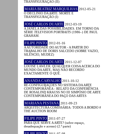
TRANSFIGURAÇÃO (II)
MARIA BEATRIZ MARQUILHAS
2012-05-21
O DECLÍNIO DA ARTE: MORTE E
TRANSFIGURAÇÃO (I)
JOSÉ CARLOS DUARTE
2012-03-19
A JANELA DAS POSSIBILIDADES. EM TORNO DA
SÉRIE
TELEVISION PORTRAITS
(1986–) DE PAUL
GRAHAM.
FILIPE PINTO
2012-01-16
A AUTORIDADE DO AUTOR - A PARTIR DO
TRABALHO DE DORIS SALCEDO (SOBRE VAZIO,
SILÊNCIO, MUDEZ)
JOSÉ CARLOS DUARTE
2011-12-07
LOUISE LAWLER. QUALQUER COISA ACERCA DO
MUNDO DA ARTE, MAS NÃO RECORDO
EXACTAMENTE O QUÊ.
ANANDA CARVALHO
2011-10-12
RE-CONFIGURAÇÕES NO SISTEMA DA ARTE
CONTEMPORÂNEA - RELATO DA CONFERÊNCIA
DE ROSALIND KRAUSS NO III SIMPÓSIO DE ARTE
CONTEMPORÂNEA DO PAÇO DAS ARTES
MARIANA PESTANA
2011-09-23
ARQUITECTURA COMISSÁRIA: TODOS A BORDO #
THE AUCTION ROOM
FILIPE PINTO
2011-07-27
PARA QUE SERVE A ARTE? (sobre espaço,
desadequação e acesso) (2.ª parte)
FILIPE PINTO
2011-07-08