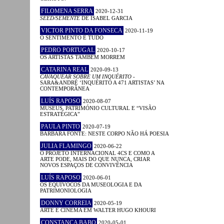
FILOMENA SERRA
2020-12-31
SEED/SEMENTE
DE ISABEL GARCIA
VICTOR PINTO DA FONSECA
2020-11-19
O SENTIMENTO É TUDO
PEDRO PORTUGAL
2020-10-17
OS ARTISTAS TAMBÉM MORREM
CATARINA REAL
2020-09-13
CAVAQUEAR SOBRE UM INQUÉRITO
-
SARA&ANDRÉ ‘INQUÉRITO A 471 ARTISTAS’ NA
CONTEMPORÂNEA
LUÍS RAPOSO
2020-08-07
MUSEUS, PATRIMÓNIO CULTURAL E “VISÃO
ESTRATÉGICA”
PAULA PINTO
2020-07-19
BÁRBARA FONTE: NESTE CORPO NÃO HÁ POESIA
JULIA FLAMINGO
2020-06-22
O PROJETO INTERNACIONAL 4CS E COMO A
ARTE PODE, MAIS DO QUE NUNCA, CRIAR
NOVOS ESPAÇOS DE CONVIVÊNCIA
LUÍS RAPOSO
2020-06-01
OS EQUÍVOCOS DA MUSEOLOGIA E DA
PATRIMONIOLOGIA
DONNY CORREIA
2020-05-19
ARTE E CINEMA EM WALTER HUGO KHOURI
CONSTANÇA BABO
2020-05-01