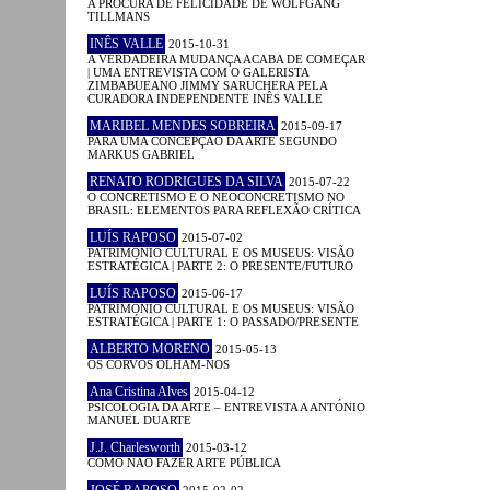
A PROCURA DE FELICIDADE DE WOLFGANG
TILLMANS
INÊS VALLE
2015-10-31
A VERDADEIRA MUDANÇA ACABA DE COMEÇAR
| UMA ENTREVISTA COM O GALERISTA
ZIMBABUEANO JIMMY SARUCHERA PELA
CURADORA INDEPENDENTE INÊS VALLE
MARIBEL MENDES SOBREIRA
2015-09-17
PARA UMA CONCEPÇÃO DA ARTE SEGUNDO
MARKUS GABRIEL
RENATO RODRIGUES DA SILVA
2015-07-22
O CONCRETISMO E O NEOCONCRETISMO NO
BRASIL: ELEMENTOS PARA REFLEXÃO CRÍTICA
LUÍS RAPOSO
2015-07-02
PATRIMÓNIO CULTURAL E OS MUSEUS: VISÃO
ESTRATÉGICA | PARTE 2: O PRESENTE/FUTURO
LUÍS RAPOSO
2015-06-17
PATRIMÓNIO CULTURAL E OS MUSEUS: VISÃO
ESTRATÉGICA | PARTE 1: O PASSADO/PRESENTE
ALBERTO MORENO
2015-05-13
OS CORVOS OLHAM-NOS
Ana Cristina Alves
2015-04-12
PSICOLOGIA DA ARTE – ENTREVISTA A ANTÓNIO
MANUEL DUARTE
J.J. Charlesworth
2015-03-12
COMO NÃO FAZER ARTE PÚBLICA
JOSÉ RAPOSO
2015-02-02