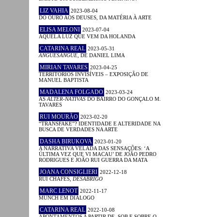
LIZ VAHIA
2023-08-04
DO OURO AOS DEUSES, DA MATÉRIA À ARTE
ELISA MELONI
2023-07-04
AQUELA LUZ QUE VEM DA HOLANDA
CATARINA REAL
2023-05-31
ANGUESÂNGUE
, DE DANIEL LIMA
MIRIAN TAVARES
2023-04-25
TERRITÓRIOS INVISÍVEIS – EXPOSIÇÃO DE
MANUEL BAPTISTA
MADALENA FOLGADO
2023-03-24
AS
ALTER-NATIVAS
DO BAIRRO DO GONÇALO M.
TAVARES
RUI MOURÃO
2023-02-20
“TRANSFAKE”? IDENTIDADE E ALTERIDADE NA
BUSCA DE VERDADES NA ARTE
DASHA BIRUKOVA
2023-01-20
A NARRATIVA VELADA DAS SENSAÇÕES: ‘A
ÚLTIMA VEZ QUE VI MACAU’ DE JOÃO PEDRO
RODRIGUES E JOÃO RUI GUERRA DA MATA
JOANA CONSIGLIERI
2022-12-18
RUI CHAFES,
DESABRIGO
MARC LENOT
2022-11-17
MUNCH EM DIÁLOGO
CATARINA REAL
2022-10-08
APONTAMENTOS A PARTIR DE, SOB E SOBRE
O