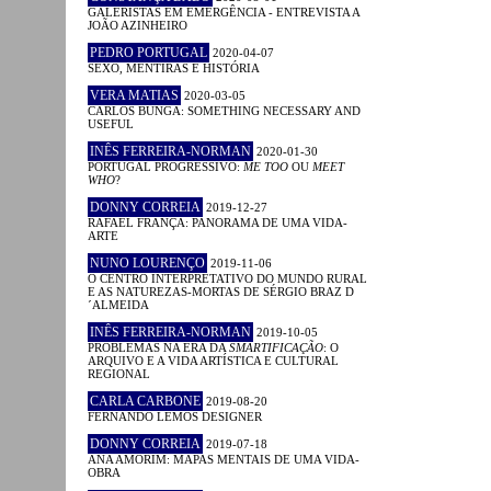
GALERISTAS EM EMERGÊNCIA - ENTREVISTA A
JOÃO AZINHEIRO
PEDRO PORTUGAL
2020-04-07
SEXO, MENTIRAS E HISTÓRIA
VERA MATIAS
2020-03-05
CARLOS BUNGA: SOMETHING NECESSARY AND
USEFUL
INÊS FERREIRA-NORMAN
2020-01-30
PORTUGAL PROGRESSIVO:
ME TOO
OU
MEET
WHO
?
DONNY CORREIA
2019-12-27
RAFAEL FRANÇA: PANORAMA DE UMA VIDA-
ARTE
NUNO LOURENÇO
2019-11-06
O CENTRO INTERPRETATIVO DO MUNDO RURAL
E AS NATUREZAS-MORTAS DE SÉRGIO BRAZ D
´ALMEIDA
INÊS FERREIRA-NORMAN
2019-10-05
PROBLEMAS NA ERA DA
SMARTIFICAÇÃO
: O
ARQUIVO E A VIDA ARTÍSTICA E CULTURAL
REGIONAL
CARLA CARBONE
2019-08-20
FERNANDO LEMOS DESIGNER
DONNY CORREIA
2019-07-18
ANA AMORIM: MAPAS MENTAIS DE UMA VIDA-
OBRA