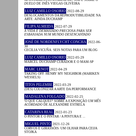
DUELO
DE INÊS VIEGAS OLIVEIRA
LUIZ CAMILLO OSORIO
2022-08-29
DESLOCAMENTOS DA REPRODUTIBILIDADE NA
ARTE: AINDA DUCHAMP
FILIPA ALMEIDA
2022-07-29
A VIDA É DEMASIADO PRECIOSA PARA SER
ESBANJADA NUM MUNDO DESENCANTADO
JOSÉ DE NORDENFLYCHT CONCHA
2022-06-
30
CECILIA VICUÑA. SEIS NOTAS PARA UM BLOG
LUIZ CAMILLO OSORIO
2022-05-29
MARCEL DUCHAMP CURADOR E O MAM-SP
MARC LENOT
2022-04-29
TAKING OFF. HENRY MY NEIGHBOR (MARIKEN
WESSELS)
TITOS PELEMBE
2022-03-29
(DES) COLONIZAR A ARTE DA PERFORMANCE
MADALENA FOLGADO
2022-02-25
'O QUE CALQUEI?'
SOBRE
A EXPOSIÇÃO
UM MÊS
ACORDADO
DE ALEXANDRE ESTRELA
CATARINA REAL
2022-01-23
O PINTOR E O PINTAR / A PINTURA E ...
MIGUEL PINTO
2021-12-26
CORVOS E GIRASSÓIS: UM OLHAR PARA CEIJA
STOJKA