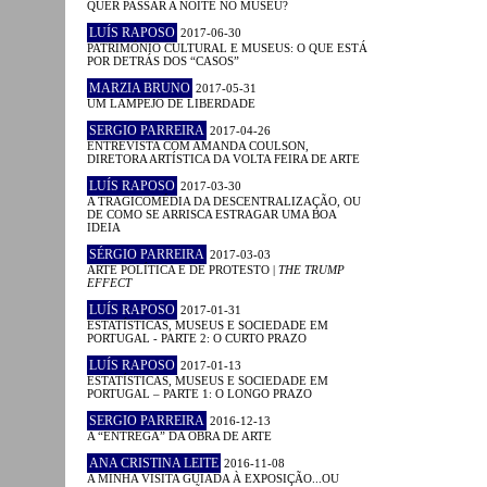
QUER PASSAR A NOITE NO MUSEU?
LUÍS RAPOSO
2017-06-30
PATRIMÓNIO CULTURAL E MUSEUS: O QUE ESTÁ
POR DETRÁS DOS “CASOS”
MARZIA BRUNO
2017-05-31
UM LAMPEJO DE LIBERDADE
SERGIO PARREIRA
2017-04-26
ENTREVISTA COM AMANDA COULSON,
DIRETORA ARTÍSTICA DA VOLTA FEIRA DE ARTE
LUÍS RAPOSO
2017-03-30
A TRAGICOMÉDIA DA DESCENTRALIZAÇÃO, OU
DE COMO SE ARRISCA ESTRAGAR UMA BOA
IDEIA
SÉRGIO PARREIRA
2017-03-03
ARTE POLÍTICA E DE PROTESTO |
THE TRUMP
EFFECT
LUÍS RAPOSO
2017-01-31
ESTATÍSTICAS, MUSEUS E SOCIEDADE EM
PORTUGAL - PARTE 2: O CURTO PRAZO
LUÍS RAPOSO
2017-01-13
ESTATÍSTICAS, MUSEUS E SOCIEDADE EM
PORTUGAL – PARTE 1: O LONGO PRAZO
SERGIO PARREIRA
2016-12-13
A “ENTREGA” DA OBRA DE ARTE
ANA CRISTINA LEITE
2016-11-08
A MINHA VISITA GUIADA À EXPOSIÇÃO...OU