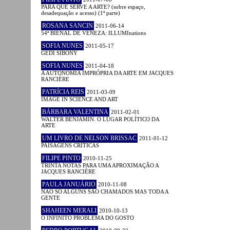
PARA QUE SERVE A ARTE? (sobre espaço,
desadequação e acesso) (1ª parte)
ROSANA SANCIN
2011-06-14
54ª BIENAL DE VENEZA: ILLUMInations
SOFIA NUNES
2011-05-17
GEDI SIBONY
SOFIA NUNES
2011-04-18
A AUTONOMIA IMPRÓPRIA DA ARTE EM JACQUES
RANCIÈRE
PATRÍCIA REIS
2011-03-09
IMAGE IN SCIENCE AND ART
BÁRBARA VALENTINA
2011-02-01
WALTER BENJAMIN. O LUGAR POLÍTICO DA
ARTE
UM LIVRO DE NELSON BRISSAC
2011-01-12
PAISAGENS CRÍTICAS
FILIPE PINTO
2010-11-25
TRINTA NOTAS PARA UMA APROXIMAÇÃO A
JACQUES RANCIÈRE
PAULA JANUÁRIO
2010-11-08
NÃO SÓ ALGUNS SÃO CHAMADOS MAS TODA A
GENTE
SHAHEEN MERALI
2010-10-13
O INFINITO PROBLEMA DO GOSTO