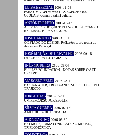
LUÍSA ESPECIAL
2006-11-03
PARA UMA
GEOSOFIA
DAS EXPOSIÇÕES
GLOBAIS. Contra o safari cultural
ANTÓNIO PRETO
2006-10-18
AS IMAGENS DO QUOTIDIANO OU DE COMO O
REALISMO É UMA FRAUDE
JOSÉ BÁRTOLO
2006-10-01
O ESTADO DO DESIGN. Reflexões sobre teoria do
design em Portugal
JOSÉ MAÇÃS DE CARVALHO
2006-09-18
IMAGENS DA FOTOGRAFIA
INÊS MOREIRA
2006-09-04
ELLIPSE FOUNDATION - NOTAS SOBRE O ART
CENTRE
MARCELO FELIX
2006-08-17
BAS JAN ADER, TRINTA ANOS SOBRE O ÚLTIMO
TRAJECTO
JORGE DIAS
2006-08-01
UM PERCURSO POR SEGUIR
SÍLVIA GUERRA
2006-07-14
A MOLDURA DO CINEASTA
AIDA CASTRO
2006-06-30
BIO-MUSEU: UMA CONDIÇÃO, NO MÍNIMO,
TRIPLOMÓRFICA
COLECTIVO*
2006-06-14