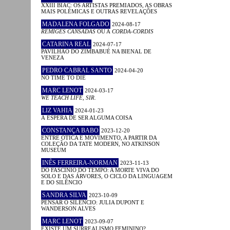
XXIII BIAC: OS ARTISTAS PREMIADOS, AS OBRAS
MAIS POLÉMICAS E OUTRAS REVELAÇÕES
MADALENA FOLGADO
2024-08-17
RÉMIGES CANSADAS
OU A
CORDA-CORDIS
CATARINA REAL
2024-07-17
PAVILHÃO DO ZIMBABUÉ NA BIENAL DE
VENEZA
PEDRO CABRAL SANTO
2024-04-20
NO TIME TO DIE
MARC LENOT
2024-03-17
WE TEACH LIFE, SIR.
LIZ VAHIA
2024-01-23
À ESPERA DE SER ALGUMA COISA
CONSTANÇA BABO
2023-12-20
ENTRE ÓTICA E MOVIMENTO, A PARTIR DA
COLEÇÃO DA TATE MODERN, NO ATKINSON
MUSEUM
INÊS FERREIRA-NORMAN
2023-11-13
DO FASCÍNIO DO TEMPO: A MORTE VIVA DO
SOLO E DAS ÁRVORES, O CICLO DA LINGUAGEM
E DO SILÊNCIO
SANDRA SILVA
2023-10-09
PENSAR O SILÊNCIO: JULIA DUPONT E
WANDERSON ALVES
MARC LENOT
2023-09-07
EXISTE UM SURREALISMO FEMININO?