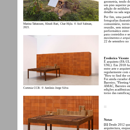
geometria, tendo do
um piso superior 
adição de módulos 
detalhe na sala segu
Por fim, uma pared
fotografias ilustra
Marina Tabassum, Khudi Bari, Char Hijla. © Asif Salman,
comunitário, torres
2021.
reunião, sem minar
performático entre
para conteúdos e s
movimentos e arqui
22 de setembro n
Frederico Vicente
É arquiteto (FA-UL
UNL). Em 2018 fund
entre arte e arquit
regularmente com 
"How to find the c
Foi ainda curador 
Barreiro; "Fleeting
AMAC, Barreiro entr
Cortesia CCB. © António Jorge Silva
edições acadêmicas,
torno das ramificaç
:::
Notas
[1]
Desde 2012 que 
arquitectura, enqua