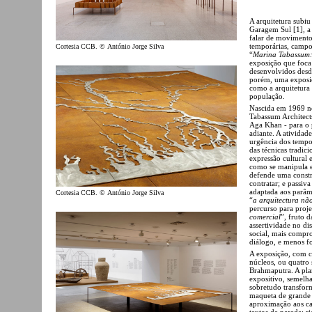
A arquitetura subi
Garagem Sul [1], a 
falar de movimento
temporárias, campo
Cortesia CCB. © António Jorge Silva
“
Marina Tabassum: 
exposição que foca 
desenvolvidos desde
porém, uma exposiç
como a arquitetura
população.
Nascida em 1969 n
Tabassum Architect
Aga Khan - para o 
adiante. A atividad
urgência dos tempo
das técnicas tradic
expressão cultural
como se manipula e
defende uma constr
contratar; e passiv
adaptada aos parâme
Cortesia CCB. © António Jorge Silva
“
a arquitectura não
percurso para proje
comercial
”, fruto 
assertividade no di
social, mais compro
diálogo, e menos f
A exposição, com c
núcleos, ou quatro 
Brahmaputra. A plan
expositivo, semelha
sobretudo transfor
maqueta de grande e
aproximação aos cam
textos de parede: r