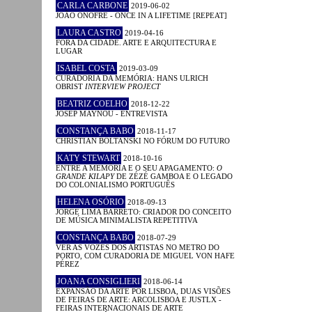
CARLA CARBONE
2019-06-02
JOÃO ONOFRE - ONCE IN A LIFETIME [REPEAT]
LAURA CASTRO
2019-04-16
FORA DA CIDADE. ARTE E ARQUITECTURA E
LUGAR
ISABEL COSTA
2019-03-09
CURADORIA DA MEMÓRIA: HANS ULRICH
OBRIST
INTERVIEW PROJECT
BEATRIZ COELHO
2018-12-22
JOSEP MAYNOU - ENTREVISTA
CONSTANÇA BABO
2018-11-17
CHRISTIAN BOLTANSKI NO FÓRUM DO FUTURO
KATY STEWART
2018-10-16
ENTRE A MEMÓRIA E O SEU APAGAMENTO:
O
GRANDE KILAPY
DE ZÉZÉ GAMBOA E O LEGADO
DO COLONIALISMO PORTUGUÊS
HELENA OSÓRIO
2018-09-13
JORGE LIMA BARRETO: CRIADOR DO CONCEITO
DE MÚSICA MINIMALISTA REPETITIVA
CONSTANÇA BABO
2018-07-29
VER AS VOZES DOS ARTISTAS NO METRO DO
PORTO, COM CURADORIA DE MIGUEL VON HAFE
PÉREZ
JOANA CONSIGLIERI
2018-06-14
EXPANSÃO DA ARTE POR LISBOA, DUAS VISÕES
DE FEIRAS DE ARTE: ARCOLISBOA E JUSTLX -
FEIRAS INTERNACIONAIS DE ARTE