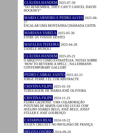
CLÁUDIA HANDEM
2025-07-30
“DO REMEMBER, THEY CAN’T CANCEL DAVID
HOCKNEY”
MARIA CARNEIRO E PEDRO ALVES
2025-06-
27
ESCALAR UMA MONTANHA CHAMADA
CATITA
MARIANA VARELA
2025-05-30
ENTRE OS VOSSOS DENTES
MAFALDA TEIXEIRA
2025-04-28
ZANELE MUHOLI
CLÁUDIA HANDEM
2025-03-21
O ARQUIVO COMO ESTRATÉGIA. NOTAS SOBRE
‘HOW TO REVERSE A SPELL’, NA LEHMANN
CONTEMPORARY GALLERY
PEDRO CABRAL SANTO
2025-02-21
JORGE FERRÉ I EL COR ABSTRACTE
CRISTINA FILIPE
2025-01-10
TUBOLAGEM
, DE MARIA JOSÉ OLIVEIRA
CRISTINA FILIPE
2024-11-25
FLORA CALDENSE. UMA COLABORAÇÃO
PÓSTUMA DE MARTA GALVÃO LUCAS COM
AVELINO SOARES BELO, JOSÉ BELO, JOSEF
FÜLLER E JOSÉ LOURENÇO
CATARINA REAL
2024-10-22
JULIEN CREUZET NO PAVILHÃO DE FRANÇA
HELENA OSÓRIO
2024-09-20