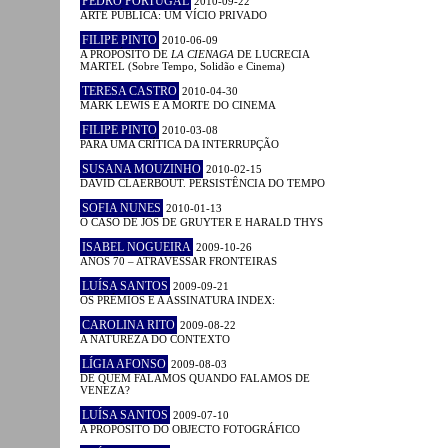
PEDRO PORTUGAL
2010-09-22
ARTE PÚBLICA: UM VÍCIO PRIVADO
FILIPE PINTO
2010-06-09
A PROPÓSITO DE
LA CIENAGA
DE LUCRECIA
MARTEL (Sobre Tempo, Solidão e Cinema)
TERESA CASTRO
2010-04-30
MARK LEWIS E A MORTE DO CINEMA
FILIPE PINTO
2010-03-08
PARA UMA CRÍTICA DA INTERRUPÇÃO
SUSANA MOUZINHO
2010-02-15
DAVID CLAERBOUT. PERSISTÊNCIA DO TEMPO
SOFIA NUNES
2010-01-13
O CASO DE JOS DE GRUYTER E HARALD THYS
ISABEL NOGUEIRA
2009-10-26
ANOS 70 – ATRAVESSAR FRONTEIRAS
LUÍSA SANTOS
2009-09-21
OS PRÉMIOS E A ASSINATURA INDEX:
CAROLINA RITO
2009-08-22
A NATUREZA DO CONTEXTO
LÍGIA AFONSO
2009-08-03
DE QUEM FALAMOS QUANDO FALAMOS DE
VENEZA?
LUÍSA SANTOS
2009-07-10
A PROPÓSITO DO OBJECTO FOTOGRÁFICO