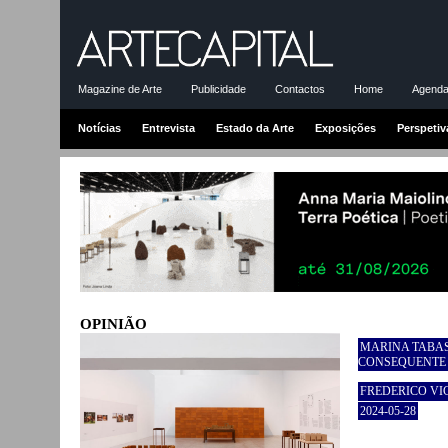
Magazine de Arte
Publicidade
Contactos
Home
Agenda-
Notícias
Entrevista
Estado da Arte
Exposições
Perspetiv
OPINIÃO
MARINA TABAS
CONSEQUENTE
FREDERICO VI
2024-05-28