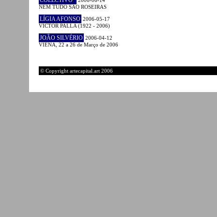
NEM TUDO SÃO ROSEIRAS
LÍGIA AFONSO
2006-05-17
VICTOR PALLA (1922 - 2006)
JOÃO SILVÉRIO
2006-04-12
VIENA, 22 a 26 de Março de 2006
© Copyright artecapital.art 2006