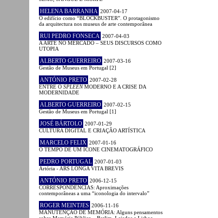
HELENA BARRANHA
2007-04-17
O edifício como “BLOCKBUSTER”. O protagonismo
da arquitectura nos museus de arte contemporânea
RUI PEDRO FONSECA
2007-04-03
A ARTE NO MERCADO – SEUS DISCURSOS COMO
UTOPIA
ALBERTO GUERREIRO
2007-03-16
Gestão de Museus em Portugal [2]
ANTÓNIO PRETO
2007-02-28
ENTRE O
SPLEEN
MODERNO E A CRISE DA
MODERNIDADE
ALBERTO GUERREIRO
2007-02-15
Gestão de Museus em Portugal [1]
JOSÉ BÁRTOLO
2007-01-29
CULTURA DIGITAL E CRIAÇÃO ARTÍSTICA
MARCELO FELIX
2007-01-16
O TEMPO DE UM ÍCONE CINEMATOGRÁFICO
PEDRO PORTUGAL
2007-01-03
Artória - ARS LONGA VITA BREVIS
ANTÓNIO PRETO
2006-12-15
CORRESPONDÊNCIAS: Aproximações
contemporâneas a uma “iconologia do intervalo”
ROGER MEINTJES
2006-11-16
MANUTENÇÃO DE MEMÓRIA: Alguns pensamentos
sobre Memória Pública – Berlim, Lajedos e Lisboa.