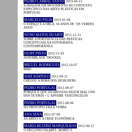
PEDRO CABRAL SANTO
2013-04-11
A IMAGEM EM MOVIMENTO NO CONTEXTO
ESPECÍFICO DAS ARTES PLÁSTICAS EM
PORTUGAL
MARCELO FELIX
2013-01-08
O ESPAÇO E A ORLA. 50 ANOS DE ‘OS VERDES
ANOS’
NUNO MATOS DUARTE
2012-12-11
SOBRE A PERTINÊNCIA DAS PRÁTICAS
CONCEPTUAIS NA FOTOGRAFIA
CONTEMPORÂNEA
FILIPE PINTO
2012-11-05
ASSEMBLAGE TROCKEL
MIGUEL RODRIGUES
2012-10-07
BIRD
JOSÉ BÁRTOLO
2012-09-21
CHEGOU A HORA DOS DESIGNERS
PEDRO PORTUGAL
2012-09-07
PORQUE É QUE OS ARTISTAS DIZEM MAL UNS
DOS OUTROS + L’AFFAIRE VASCONCELOS
PEDRO PORTUGAL
2012-08-06
NO PRINCÍPIO ERA A VERBA
ANA SENA
2012-07-09
AS ARTES E A CRISE ECONÓMICA
MARIA BEATRIZ MARQUILHAS
2012-06-12
O DECLÍNIO DA ARTE: MORTE E