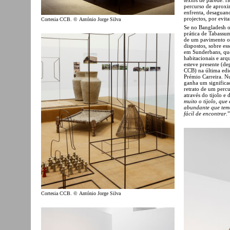
percurso de aproxim
enfrenta, desaguand
projectos, por evi
Cortesia CCB. © António Jorge Silva
Se no Bangladesh os
prática de Tabassum
de um pavimento or
dispostos, sobre e
em Sunderbans, que
habitacionais e ar
esteve presente (d
CCB) na última edi
Prémio Carreira. N
ganha um significa
retrato de um percu
através do tijolo e d
muito o tijolo, qu
abundante que temos
fácil de encontrar
.”
Cortesia CCB. © António Jorge Silva