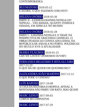
CONTEMPORÂNEA
RUI MATOSO
2018-05-12
E AGORA, O QUE FAZEMOS COM ISTO?
HELENA OSÓRIO
2018-03-30
PARTE II - A FAMOSA RAINHA NZINGA (OU
NJINGA) – TÃO AMADA, QUANTO TEMIDA E
ODIADA, EM ÁFRICA E NO MUNDO
HELENA OSÓRIO
2018-02-28
PARTE I - A RAINHA NZINGA E O TRAJE NA
PERSPECTIVA DE GRACINDA CANDEIAS: 21
OBRAS DOADAS AO CONSULADO-GERAL DA
REPÚBLICA DE ANGOLA NO PORTO. POLÉMICAS
DO SÉCULO XVII À ATUALIDADE
MARIA VLACHOU
2018-01-25
CAN WE LISTEN? (PODEMOS OUVIR?)
FERNANDA BELIZÁRIO E RITA ALCAIRE
2017-12-23
O QUE HÁ DE QUEER EM QUEERMUSEU?
ALEXANDRA JOÃO MARTINS
2017-11-11
O QUE PODE O CINEMA?
LUÍS RAPOSO
2017-10-08
A CASA DA HISTÓRIA EUROPEIA: AFINAL A
MONTANHA NÃO PARIU UM RATO, MAS QUASE
MARC LENOT
2017-09-03
CORPOS RECOMPOSTOS
MARC LENOT
2017-07-29