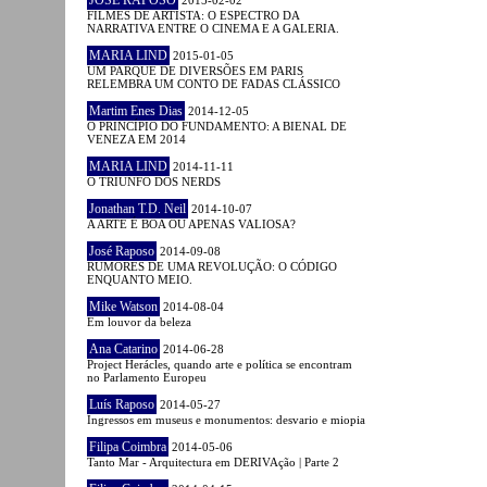
FILMES DE ARTISTA: O ESPECTRO DA
NARRATIVA ENTRE O CINEMA E A GALERIA.
MARIA LIND
2015-01-05
UM PARQUE DE DIVERSÕES EM PARIS
RELEMBRA UM CONTO DE FADAS CLÁSSICO
Martim Enes Dias
2014-12-05
O PRINCÍPIO DO FUNDAMENTO: A BIENAL DE
VENEZA EM 2014
MARIA LIND
2014-11-11
O TRIUNFO DOS NERDS
Jonathan T.D. Neil
2014-10-07
A ARTE É BOA OU APENAS VALIOSA?
José Raposo
2014-09-08
RUMORES DE UMA REVOLUÇÃO: O CÓDIGO
ENQUANTO MEIO.
Mike Watson
2014-08-04
Em louvor da beleza
Ana Catarino
2014-06-28
Project Herácles, quando arte e política se encontram
no Parlamento Europeu
Luís Raposo
2014-05-27
Ingressos em museus e monumentos: desvario e miopia
Filipa Coimbra
2014-05-06
Tanto Mar - Arquitectura em DERIVAção | Parte 2