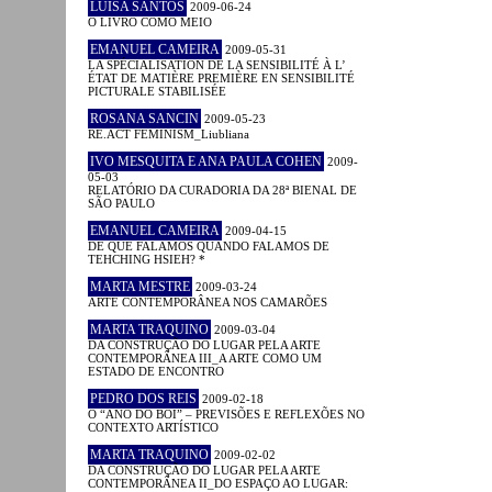
LUÍSA SANTOS
2009-06-24
O LIVRO COMO MEIO
EMANUEL CAMEIRA
2009-05-31
LA SPÉCIALISATION DE LA SENSIBILITÉ À L’
ÉTAT DE MATIÈRE PREMIÈRE EN SENSIBILITÉ
PICTURALE STABILISÉE
ROSANA SANCIN
2009-05-23
RE.ACT FEMINISM_Liubliana
IVO MESQUITA E ANA PAULA COHEN
2009-
05-03
RELATÓRIO DA CURADORIA DA 28ª BIENAL DE
SÃO PAULO
EMANUEL CAMEIRA
2009-04-15
DE QUE FALAMOS QUANDO FALAMOS DE
TEHCHING HSIEH? *
MARTA MESTRE
2009-03-24
ARTE CONTEMPORÂNEA NOS CAMARÕES
MARTA TRAQUINO
2009-03-04
DA CONSTRUÇÃO DO LUGAR PELA ARTE
CONTEMPORÂNEA III_A ARTE COMO UM
ESTADO DE ENCONTRO
PEDRO DOS REIS
2009-02-18
O “ANO DO BOI” – PREVISÕES E REFLEXÕES NO
CONTEXTO ARTÍSTICO
MARTA TRAQUINO
2009-02-02
DA CONSTRUÇÃO DO LUGAR PELA ARTE
CONTEMPORÂNEA II_DO ESPAÇO AO LUGAR: