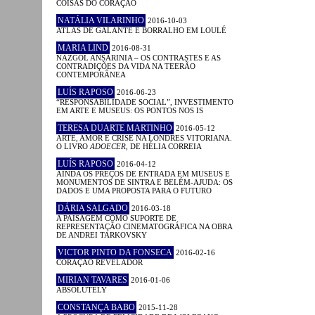
COISAS DO CORAÇÃO
NATÁLIA VILARINHO
2016-10-03
ATLAS DE GALANTE E BORRALHO EM LOULÉ
MARIA LIND
2016-08-31
NAZGOL ANSARINIA – OS CONTRASTES E AS
CONTRADIÇÕES DA VIDA NA TEERÃO
CONTEMPORÂNEA
LUÍS RAPOSO
2016-06-23
“RESPONSABILIDADE SOCIAL”, INVESTIMENTO
EM ARTE E MUSEUS: OS PONTOS NOS IS
TERESA DUARTE MARTINHO
2016-05-12
ARTE, AMOR E CRISE NA LONDRES VITORIANA.
O LIVRO
ADOECER
, DE HÉLIA CORREIA
LUÍS RAPOSO
2016-04-12
AINDA OS PREÇOS DE ENTRADA EM MUSEUS E
MONUMENTOS DE SINTRA E BELÉM-AJUDA: OS
DADOS E UMA PROPOSTA PARA O FUTURO
DÁRIA SALGADO
2016-03-18
A PAISAGEM COMO SUPORTE DE
REPRESENTAÇÃO CINEMATOGRÁFICA NA OBRA
DE ANDREI TARKOVSKY
VICTOR PINTO DA FONSECA
2016-02-16
CORAÇÃO REVELADOR
MIRIAN TAVARES
2016-01-06
ABSOLUTELY
CONSTANÇA BABO
2015-11-28