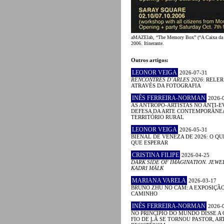
aMAZElab, “The Memory Box” (“A Caixa da
2006. Itinerante.
Outros artigos:
LEONOR VEIGA
2026-07-31
RENCONTRES D´ARLES 2026
: RELE
ATRAVÉS DA FOTOGRAFIA
INÊS FERREIRA-NORMAN
2026-
AS ANTROPO-ARTISTAS NO ANTI-E
DEFESA DA ARTE CONTEMPORÂNE
TERRITÓRIO RURAL
LEONOR VEIGA
2026-05-31
BIENAL DE VENEZA DE 2026: O QU
QUE ESPERAR
CRISTINA FILIPE
2026-04-25
DARK SIDE OF IMAGINATION. JEWE
KADRI MÄLK
MARIANA VARELA
2026-03-17
BRUNO ZHU NO CAM: A EXPOSIÇÃ
CAMINHO
INÊS FERREIRA-NORMAN
2026-
NO PRINCÍPIO DO MUNDO DISSE A 
FIO DE LÃ SE TORNOU PASTOR, ART