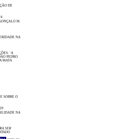
IÇÃO DE
24
GONÇALO M.
TERIDADE NA
ÕES: ‘A
OÃO PEDRO
DA MATA
 E SOBRE
O
29
ILIDADE NA
RA SER
NTADO