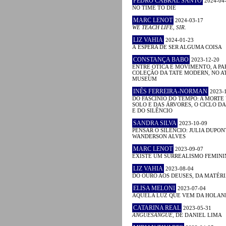
PEDRO CABRAL SANTO
2024-04
NO TIME TO DIE
MARC LENOT
2024-03-17
WE TEACH LIFE, SIR.
LIZ VAHIA
2024-01-23
À ESPERA DE SER ALGUMA COISA
CONSTANÇA BABO
2023-12-20
ENTRE ÓTICA E MOVIMENTO, A PA
COLEÇÃO DA TATE MODERN, NO A
MUSEUM
INÊS FERREIRA-NORMAN
2023-
DO FASCÍNIO DO TEMPO: A MORTE
SOLO E DAS ÁRVORES, O CICLO D
E DO SILÊNCIO
SANDRA SILVA
2023-10-09
PENSAR O SILÊNCIO: JULIA DUPON
WANDERSON ALVES
MARC LENOT
2023-09-07
EXISTE UM SURREALISMO FEMINI
LIZ VAHIA
2023-08-04
DO OURO AOS DEUSES, DA MATÉRI
ELISA MELONI
2023-07-04
AQUELA LUZ QUE VEM DA HOLA
CATARINA REAL
2023-05-31
ANGUESÂNGUE
, DE DANIEL LIMA