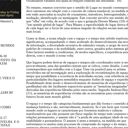
vocabulários variados nos quais as relações culturais são discutidas.” (9).
No entanto, estamos convictos que o sentido de Lugar no mundo contempor
deve estruturar em relação com o conceito de cultura translocal, na medida 
este estão associadas as noções de cruzamento, interstícios, heterogeneidade, 
mediação, identificação ou mestiçagem. Este conceito envolve um sentido d
que “olha” em volta, de acordo com o que a geógrafa Doreen Massey (10) 
 Memória”),
“um sentido global de lugar”. Para Massey a especificidade do lugar deriva d
de cada lugar ser o focus de uma mistura singular de relações sociais mais am
mais locais.
Como se disse, a nossa relação com o espaço e o tempo tem sofrido tranform
significativas, acompanhando o ritmo acelerado do desenvolvimento das tec
de informação, a diversidade excessiva de estímulos visuais, o surgir de nov
R MUNDOS
padrões de consumo e de mobilidade, entre outros, gerados pelos sistemas gl
Estes factores tendem a condicionar, de modos específicos, a experiência pes
directa, com o mundo à nossa volta.
06-30
VENTO: DA
Que lugares podem derivar de espaços e tempos não coordenados entre si ser
A EM
provavelmente, uma das questões centrais que se coloca, como desafio, à art
contemporânea que trabalha com o Lugar. Uma via possível para os artistas
envolvidos em tal investigação será a exploração de recombinações de espaç
tempo que possibilitem a ocorrência de actividades sociais, com referência n
E VER E O
particularidades dos lugares entendidos enquanto fusões de espaço e experiên
Possibilitando deste modo o desenvolvimento de memórias de experiências v
partilhadas) não tão facilmente esquecíveis quanto as “memórias imaginadas
derivadas das experiências filtradas pelos
mass-media
. Segundo Andreas Huy
LLERY BY
(11), as memórias de experiências vividas são as necessárias para construir di
futuros locais num mundo global.
O espaço e o tempo são categorias fundamentais que dão forma e conteúdo à
mudança histórica e são, inevitavelmente, mutáveis. Se é um facto que viv
O COMO
mundo onde os lugares se caracterizam por fronteiras instáveis e culturas
transformáveis que não possuem um fluxo regular de tempo nem conjuntos 
relações permanentes, o assunto não é “a perda de uma qualquer idade de ou
02-17
estabilidade e permanência. O assunto é antes a tentativa, na medida em que
OVELHA. E O
enfrentamos os muitos reais processos de compressão do espaço e do tempo,
ISTA E
assegurar alguma continuidade dentro do tempo, para possibilitar alguma ex