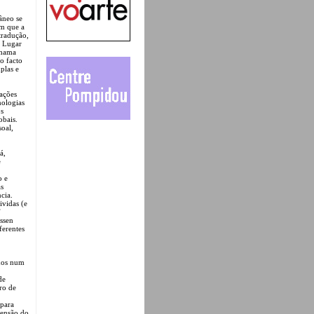
âneo se
em que a
tradução,
e Lugar
chama
o facto
plas e
ações
nologias
os
obais.
soal,
á,
e
o e
as
cia.
ividas (e
”
ssen
ferentes
emos num
de
ro de
 para
tensão do