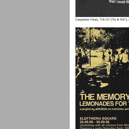
Campement Urbain, “I & Us” (“Eu & Nós”), 