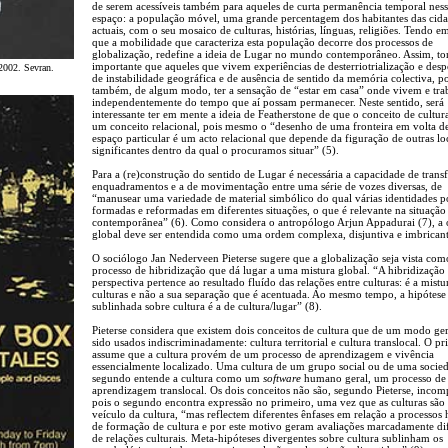
de serem acessíveis também para aqueles de curta permanência temporal nes
espaço: a população móvel, uma grande percentagem dos habitantes das cid
actuais, com o seu mosaico de culturas, histórias, línguas, religiões. Tendo e
que a mobilidade que caracteriza esta população decorre dos processos de
globalização, redefine a ideia de Lugar no mundo contemporâneo. Assim, to
importante que aqueles que vivem experiências de desterriotrialização e desp
2002. Sevran.
de instabilidade geográfica e de ausência de sentido da memória colectiva, 
também, de algum modo, ter a sensação de “estar em casa” onde vivem e tra
independentemente do tempo que aí possam permanecer. Neste sentido, será
interessante ter em mente a ideia de Featherstone de que o conceito de cultura
um conceito relacional, pois mesmo o “desenho de uma fronteira em volta 
espaço particular é um acto relacional que depende da figuração de outras lo
significantes dentro da qual o procuramos situar” (5).
Para a (re)construção do sentido de Lugar é necessária a capacidade de trans
enquadramentos e a de movimentação entre uma série de vozes diversas, de
“manusear uma variedade de material simbólico do qual várias identidades 
formadas e reformadas em diferentes situações, o que é relevante na situação
contemporânea” (6). Como considera o antropólogo Arjun Appadurai (7), a
global deve ser entendida como uma ordem complexa, disjuntiva e imbricant
O sociólogo Jan Nederveen Pieterse sugere que a globalização seja vista co
processo de hibridização que dá lugar a uma mistura global. “A hibridizaçã
perspectiva pertence ao resultado fluído das relações entre culturas: é a mistu
culturas e não a sua separação que é acentuada. Ao mesmo tempo, a hipótese
sublinhada sobre cultura é a de cultura/lugar” (8).
Pieterse considera que existem dois conceitos de cultura que de um modo ge
sido usados indiscriminadamente: cultura territorial e cultura translocal. O pr
assume que a cultura provém de um processo de aprendizagem e vivência
essencialmente localizado. Uma cultura de um grupo social ou de uma socie
segundo entende a cultura como um
software
humano geral, um processo de
aprendizagem translocal. Os dois conceitos não são, segundo Pieterse, incomp
pois o segundo encontra expressão no primeiro, uma vez que as culturas são
veículo da cultura, “mas reflectem diferentes ênfases em relação a processos h
de formação de cultura e por este motivo geram avaliações marcadamente di
de relações culturais. Meta-hipóteses divergentes sobre cultura sublinham os