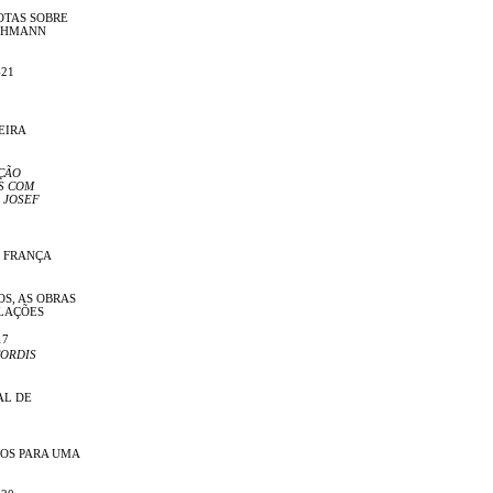
OTAS SOBRE
LEHMANN
-21
EIRA
ÇÃO
S COM
 JOSEF
E FRANÇA
OS, AS OBRAS
ELAÇÕES
17
ORDIS
AL DE
OS PARA UMA