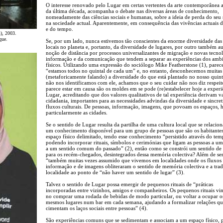
O interesse renovado pelo Lugar em certas vertentes da arte contemporânea 
da última década, acompanha o debate nas diversas áreas de conhecimento,
nomeadamente das ciências sociais e humanas, sobre a ideia de perda do seu 
na sociedade actual. Aparentemente, em consequência das vivências actuais 
e do tempo.
), 2003.
que.
Se, por um lado, nunca estivemos tão conscientes da enorme diversidade das 
locais no planeta e, portanto, da diversidade de lugares, por outro também a
noção de distância por processos universalizantes de migração e novas tecno
informação e da comunicação que tendem a separar as experiências dos ambi
físicos. Utilizando uma expressão do sociólogo Mike Featherstone (1), parec
“estamos todos no quintal de cada um” e, no entanto, desconhecemos muitas
(metaforicamente falando) a diversidade do que está plantado no nosso quint
não nos identificamos com ele, achamos que o seu cuidar não nos diz respei
parece estar em causa são os moldes em se pode (re)estabelecer hoje a experi
Lugar, acreditando que dos valores qualitativos de tal experiência derivam v
cidadania, importantes para as necessidades advindas da diversidade e sincre
fluxos culturais. De pessoas, informação, imagens, que povoam os espaços, h
particularmente as cidades.
Se o sentido de Lugar resulta da partilha de uma cultura local que se relacio
um conhecimento disponível para um grupo de pessoas que são os habitante
espaço físico delimitado, tendo esse conhecimento “persistido através do tem
podendo incorporar rituais, símbolos e cerimónias que ligam as pessoas a um
a um sentido comum do passado” (2), então como se constrói um sentido de
para os recém-chegados, desintegrados dessa memória colectiva? Além de se
“também muitas vezes assumido que vivemos em localidades onde os fluxos
informação e de imagens obliteraram o sentido de memória colectiva e a trad
localidade ao ponto de “não haver um sentido de lugar” (3).
Talvez o sentido de Lugar possa emergir de pequenos rituais de “práticas
incorporadas entre vizinhos, amigos e companheiros. Os pequenos rituais vi
no comprar uma rodada de bebidas de modo particular, ou voltar a ocupar o
mesmos lugares num bar em cada semana, ajudando a formalizar relações q
cimentam os laços sociais entre pessoas” (4).
São experiências comuns que se sedimentam e associam a um espaço físico, p