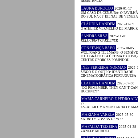
RESISTÊNCIA
LAURA BUROCCO
2026-01-17
UM CASO DE CENSURA: O PAVILHÃ
DO SUL NA 61ª BIENAL DE VENEZA
CLÁUDIA HANDEM
2025-12-09
O ATELIER VERMELHO DE MARK 
SANDRA SILVA
2025-11-09
RELUCTANT GARDENER
CONSTANÇA BABO
2025-10-05
WOLFGANG TILLMANS: O SENSÍVE
FOTOGRÁFICO. A ÚLTIMA EXPOSIÇ
CENTRE GEORGES POMPIDOU
INÊS FERREIRA-NORMAN
2025-
LINDO
E O OUTRO: IDENTIDADE
CINEMATOGRÁFICA PORTUGUESA
CLÁUDIA HANDEM
2025-07-30
“DO REMEMBER, THEY CAN’T CAN
HOCKNEY”
MARIA CARNEIRO E PEDRO ALV
27
ESCALAR UMA MONTANHA CHAM
MARIANA VARELA
2025-05-30
ENTRE OS VOSSOS DENTES
MAFALDA TEIXEIRA
2025-04-28
ZANELE MUHOLI