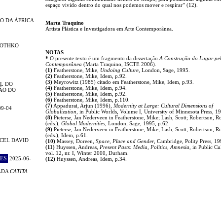
espaço vivido dentro do qual nos podemos mover e respirar” (12).
O DA ÁFRICA
Marta Traquino
Artista Plástica e Investigadora em Arte Contemporânea.
ROTHKO
NOTAS
*
O presente texto é um fragmento da dissertação
A Construção do Lugar pel
Contemporânea
(Marta Traquino, ISCTE 2006).
(1)
Featherstone, Mike,
Undoing Culture
, London, Sage, 1995.
(2)
Featherstone, Mike, Idem, p.92.
(3)
Meyrowitz (1985) citado em Featherstone, Mike, Idem, p.93.
L DO
(4)
Featherstone, Mike, Idem, p.94.
ÃO DO
(5)
Featherstone, Mike, Idem, p.92.
(6)
Featherstone, Mike, Idem, p.110.
(7)
Appadurai, Arjun (1996),
Modernity at Large: Cultural Dimensions of
09-04
Globalization
, in Public Worlds, Volume I, University of Minnesota Press, 1
(8)
Pieterse, Jan Nederveen in Featherstone, Mike; Lash, Scott; Robertson, R
(eds.),
Global Modernities
, London, Sage, 1995, p.62.
(9)
Pieterse, Jan Nederveen in Featherstone, Mike; Lash, Scott; Robertson, R
(eds.), Idem, p.61.
CEL DAVID
(10)
Massey, Doreen,
Space, Place and Gender
, Cambridge, Polity Press, 19
(11)
Huyssen, Andreas,
Present Pasts: Media, Politics, Amnesia
, in Public Cu
vol. 12, nr. I, Winter 2000, Durham.
ES
2025-06-
(12)
Huyssen, Andreas, Idem, p.34.
ADA
CATITA