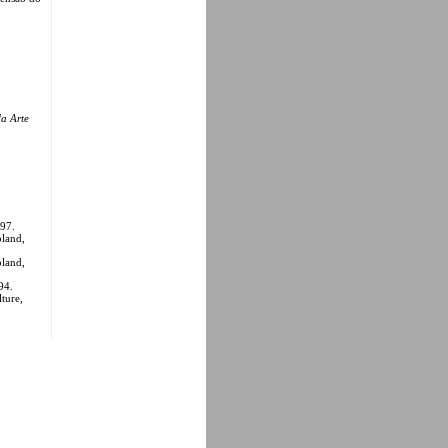
a Arte
997.
oland,
oland,
94.
lture,