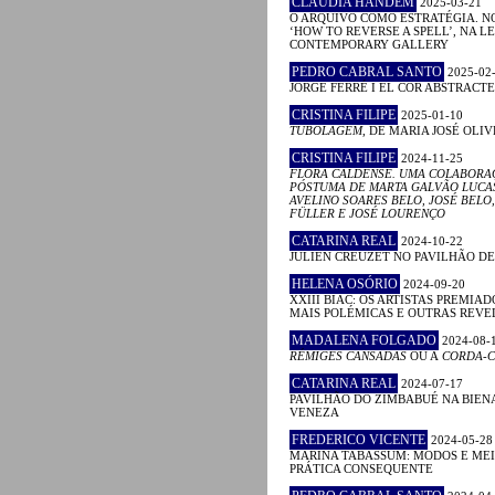
CLÁUDIA HANDEM
2025-03-21
O ARQUIVO COMO ESTRATÉGIA. N
‘HOW TO REVERSE A SPELL’, NA 
CONTEMPORARY GALLERY
PEDRO CABRAL SANTO
2025-02
JORGE FERRÉ I EL COR ABSTRACTE
CRISTINA FILIPE
2025-01-10
TUBOLAGEM
, DE MARIA JOSÉ OLIV
CRISTINA FILIPE
2024-11-25
FLORA CALDENSE. UMA COLABORA
PÓSTUMA DE MARTA GALVÃO LUCA
AVELINO SOARES BELO, JOSÉ BELO,
FÜLLER E JOSÉ LOURENÇO
CATARINA REAL
2024-10-22
JULIEN CREUZET NO PAVILHÃO D
HELENA OSÓRIO
2024-09-20
XXIII BIAC: OS ARTISTAS PREMIAD
MAIS POLÉMICAS E OUTRAS REV
MADALENA FOLGADO
2024-08-
RÉMIGES CANSADAS
OU A
CORDA-C
CATARINA REAL
2024-07-17
PAVILHÃO DO ZIMBABUÉ NA BIEN
VENEZA
FREDERICO VICENTE
2024-05-28
MARINA TABASSUM: MODOS E MEI
PRÁTICA CONSEQUENTE