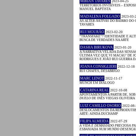
MIRIAN TAVARES
2023-04-25
TERRITÓRIOS INVISÍVEIS – EXPOS
MANUEL BAPTISTA
MADALENA FOLGADO
2023-03-
AS
ALTER-NATIVAS
DO BAIRRO DO 
TAVARES
RUI MOURÃO
2023-02-20
“TRANSFAKE”? IDENTIDADE E AL
BUSCA DE VERDADES NA ARTE
DASHA BIRUKOVA
2023-01-20
A NARRATIVA VELADA DAS SENSAÇ
ÚLTIMA VEZ QUE VI MACAU’ DE J
RODRIGUES E JOÃO RUI GUERRA 
JOANA CONSIGLIERI
2022-12-18
RUI CHAFES,
DESABRIGO
MARC LENOT
2022-11-17
MUNCH EM DIÁLOGO
CATARINA REAL
2022-10-08
APONTAMENTOS A PARTIR DE, SOB
DUELO
DE INÊS VIEGAS OLIVEIRA
LUIZ CAMILLO OSORIO
2022-08-
DESLOCAMENTOS DA REPRODUTIB
ARTE: AINDA DUCHAMP
FILIPA ALMEIDA
2022-07-29
A VIDA É DEMASIADO PRECIOSA PA
ESBANJADA NUM MUNDO DESENCA