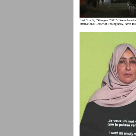
Beat Streuli, “Strangers 2003” (Desconhecidos
International Center of Photography, Nova Ior