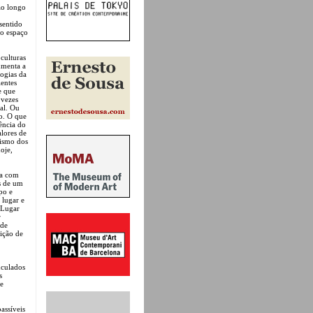
ao longo
sentido
do espaço
culturas
umenta a
logias da
entes
e que
 vezes
al. Ou
to. O que
ência do
alores de
tismo dos
oje,
na com
s de um
po e
 lugar e
 Lugar
r
 de
ição de
nculados
s
ue
assíveis