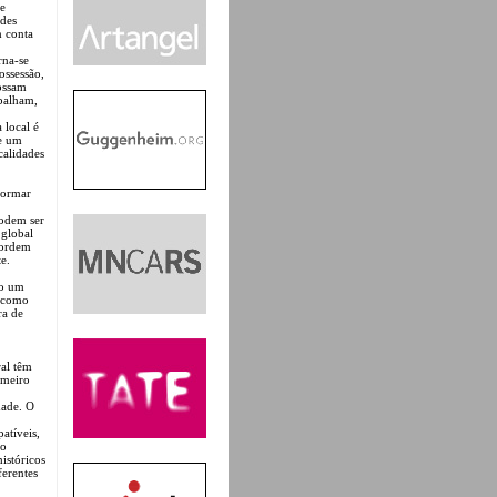
se
ades
m conta
rna-se
ossessão,
possam
balham,
 local é
de um
calidades
formar
podem ser
 global
 ordem
e.
mo um
o como
ra de
ral têm
imeiro
dade. O
atíveis,
 o
istóricos
ferentes