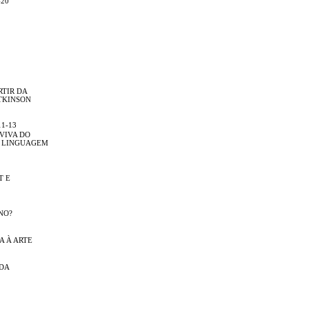
-20
RTIR DA
TKINSON
11-13
 VIVA DO
A LINGUAGEM
T E
NO?
A À ARTE
NDA