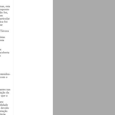
mas, esta
traponto
ão fez,
 um
rticular
ica foi
sse
 Távora
istas
esta
um
scoberta
u
estendeu-
o com o
antes nas
sição da
 que a
seu
ilidade
s devido
entação
ência.