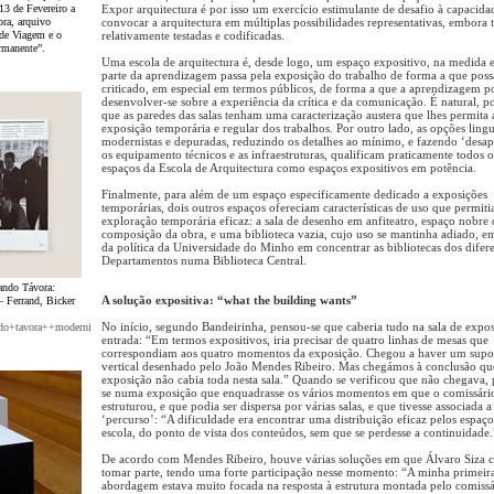
13 de Fevereiro a
Expor arquitectura é por isso um exercício estimulante de desafio à capacida
ra, arquivo
convocar a arquitectura em múltiplas possibilidades representativas, embor
de Viagem e o
relativamente testadas e codificadas.
rmanente”.
Uma escola de arquitectura é, desde logo, um espaço expositivo, na medida
parte da aprendizagem passa pela exposição do trabalho de forma a que poss
criticado, em especial em termos públicos, de forma a que a aprendizagem p
desenvolver-se sobre a experiência da crítica e da comunicação. É natural, po
que as paredes das salas tenham uma caracterização austera que lhes permita 
exposição temporária e regular dos trabalhos. Por outro lado, as opções lingu
modernistas e depuradas, reduzindo os detalhes ao mínimo, e fazendo ‘desap
os equipamento técnicos e as infraestruturas, qualificam praticamente todos o
espaços da Escola de Arquitectura como espaços expositivos em potência.
Finalmente, para além de um espaço especificamente dedicado a exposições
temporárias, dois outros espaços ofereciam características de uso que permit
exploração temporária eficaz: a sala de desenho em anfiteatro, espaço nobre 
composição da obra, e uma biblioteca vazia, cujo uso se mantinha adiado, e
da política da Universidade do Minho em concentrar as bibliotecas dos difer
Departamentos numa Biblioteca Central.
ando Távora:
A solução expositiva: “what the building wants”
 Ferrand, Bicker
No início, segundo Bandeirinha, pensou-se que caberia tudo na sala de expos
ando+tavora++modernidade+permanente-
entrada: “Em termos expositivos, iria precisar de quatro linhas de mesas que
correspondiam aos quatro momentos da exposição. Chegou a haver um supo
vertical desenhado pelo João Mendes Ribeiro. Mas chegámos à conclusão qu
exposição não cabia toda nesta sala.” Quando se verificou que não chegava,
se numa exposição que enquadrasse os vários momentos em que o comissári
estruturou, e que podia ser dispersa por várias salas, e que tivesse associada a
‘percurso’: “A dificuldade era encontrar uma distribuição eficaz pelos espaço
escola, do ponto de vista dos conteúdos, sem que se perdesse a continuidade.
De acordo com Mendes Ribeiro, houve várias soluções em que Álvaro Siza 
tomar parte, tendo uma forte participação nesse momento: “A minha primeir
abordagem estava muito focada na resposta à estrutura montada pelo comissá