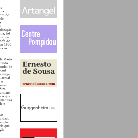
de
 na
bro de
 de
a
e
rdenação
ma, foi
ário de
ário de
 em 1960.
ra os
 de Mário
criado
undo: de
Raul
s surge
 actual
e o
tunes
Siza
formato
a o que
ntar esta
de e
dar
nvidado
família
ela qual
ção.