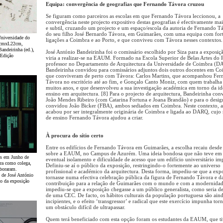
Equipa: convergência de geografias que Fernando Távora cruzou
Se figuram como parceiros as escolas em que Fernando Távora leccionou, a
convergência neste projecto expositivo destas geografias é efectivamente mai
e subtil, cruzando um projecto e um espaço/escola da autoria de Fernando T
do seu filho José Bernardo Távora, em Guimarães, com uma equipa com for
Universidade do
ligações a Coimbra e ao Porto, e que conviveu com Távora nesses contextos.
16cmxL22cm,
ndeirinha (ed.),
José António Bandeirinha foi o comissário escolhido por Siza para a exposiç
 Edição
viria a realizar-se na EAUM. Formado na Escola Superior de Belas Artes do 
.
professor no Departamento de Arquitectura da Universidade de Coimbra (D
Bandeirinha convidou para comissários adjuntos dois outros docentes em C
que conviveram de perto com Távora: Carlos Martins, que acompanhou Fer
Távora no escritório até ao fim, e Gonçalo Canto Moniz, com quem trabalha
muitos anos, e que desenvolveu a sua investigação académica em torno da id
ensino em arquitectura. [8] Para o projecto de arquitectura, Bandeirinha con
João Mendes Ribeiro (com Catarina Fortuna e Joana Brandão) e para o desig
convidou João Bicker (FBA), ambos sediados em Coimbra. Neste contexto, a
acabou por ser integralmente originária de Coimbra e ligada ao DARQ, cujo
de ensino Fernando Távora ajudou a criar.
À procura do sítio certo
Entre os edifícios de Fernando Távora em Guimarães, a escolha recaiu desde
sobre a EAUM, no Campus de Azurém. Uma ideia bondosa que não teve em 
das em Junho de
eventual isolamento e dificuldade de acesso que um edifício universitário im
ra como colega,
Definiu-se aí o público da exposição, restringindo-o fortemente ao universo
aboraram.
profissional e académico da arquitectura. Desta forma, impediu-se que a exp
 de José António
tornasse numa efectiva celebração pública da figura de Fernando Távora e d
o da exposição
contribuição para a relação de Guimarães com o mundo e com a modernidade
impediu-se que a exposição chegasse a um público generalista, como seria de
de uma CEC. De facto, os hábitos culturais da população portuguesa são ain
incipientes, e o efeito ‘transgressor’ e radical que este exercício impunha torn
um obstáculo difícil de ultrapassar.
Quem terá beneficiado com esta opção foram os estudantes da EAUM, que t