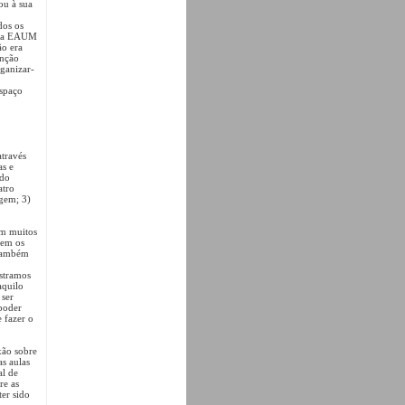
ou à sua
dos os
o na EAUM
ão era
unção
rganizar-
espaço
através
as e
 do
atro
agem; 3)
em muitos
cem os
 também
ostramos
aquilo
 ser
 poder
 fazer o
xão sobre
s aulas
al de
re as
ter sido