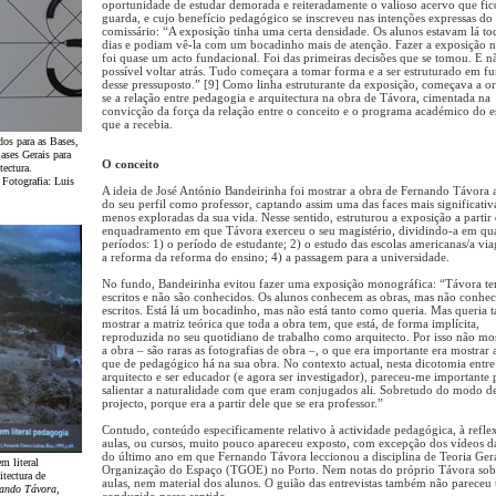
oportunidade de estudar demorada e reiteradamente o valioso acervo que fic
guarda, e cujo benefício pedagógico se inscreveu nas intenções expressas do
comissário: “A exposição tinha uma certa densidade. Os alunos estavam lá to
dias e podiam vê-la com um bocadinho mais de atenção. Fazer a exposiçã
foi quase um acto fundacional. Foi das primeiras decisões que se tomou. E n
possível voltar atrás. Tudo começara a tomar forma e a ser estruturado em f
desse pressuposto.” [9] Como linha estruturante da exposição, começava a o
se a relação entre pedagogia e arquitectura na obra de Távora, cimentada na
convicção da força da relação entre o conceito e o programa académico do 
que a recebia.
os para as Bases,
ses Gerais para
O conceito
tectura.
Fotografia: Luis
A ideia de José António Bandeirinha foi mostrar a obra de Fernando Távora 
do seu perfil como professor, captando assim uma das faces mais significativ
menos exploradas da sua vida. Nesse sentido, estruturou a exposição a partir
enquadramento em que Távora exerceu o seu magistério, dividindo-a em qu
períodos: 1) o período de estudante; 2) o estudo das escolas americanas/a vi
a reforma da reforma do ensino; 4) a passagem para a universidade.
No fundo, Bandeirinha evitou fazer uma exposição monográfica: “Távora t
escritos e não são conhecidos. Os alunos conhecem as obras, mas não conhe
escritos. Está lá um bocadinho, mas não está tanto como queria. Mas queria
mostrar a matriz teórica que toda a obra tem, que está, de forma implícita,
reproduzida no seu quotidiano de trabalho como arquitecto. Por isso não m
a obra – são raras as fotografias de obra –, o que era importante era mostrar 
que de pedagógico há na sua obra. No contexto actual, nesta dicotomia entre
arquitecto e ser educador (e agora ser investigador), pareceu-me importante
salientar a naturalidade com que eram conjugados ali. Sobretudo do modo de
projecto, porque era a partir dele que se era professor.”
Contudo, conteúdo especificamente relativo à actividade pedagógica, à refle
aulas, ou cursos, muito pouco apareceu exposto, com excepção dos vídeos da
do último ano em que Fernando Távora leccionou a disciplina de Teoria Ger
m literal
Organização do Espaço (TGOE) no Porto. Nem notas do próprio Távora sob
itectura de
aulas, nem material dos alunos. O guião das entrevistas também não pareceu 
ando Távora
,
conduzido nesse sentido.