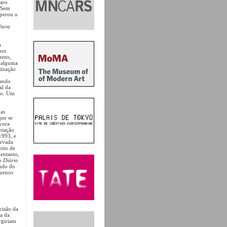
aro
 Sem
uperou o
ltura
a
por
ento,
m alguma
tização
sando
al da
nfo. Um
das
que se
ávora
ntação
1993, e
ervada
bito de
entanto,
 o
Diário
udo do
quenos
cisão da
a da
rgiriam