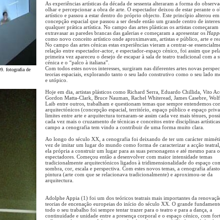
As experiências artísticas da década de sessenta alteraram a forma do observ
olhar e percepcionar a obra de arte. O espectador deixou de estar perante o o
artístico e passou a estar dentro do próprio objecto. Este princípio alterou e
concepção espacial que passou a ser desde então um grande centro de interes
qualquer prática artística. No campo das artes plásticas os artistas começaram
extravasar as paredes brancas das galerias e começaram a apresentar os
Happe
como novo conceito artístico onde aproximavam, artistas e público, arte e re
No campo das artes cénicas estas experiências vieram a centrar-se essencialm
relação entre espectador-actor, e espectador-espaço cénico, foi assim que pel
primeira vez apareceu o desejo de escapar à sala de teatro tradicional com a 
cénica e o “palco à italiana”.
Com todos estes novos interesses, surgiram nas diferentes artes novas perspec
. fotografia de
teorias espaciais, explorando tanto o seu lado construtivo como o seu lado m
e utópico.
Hoje em dia, artistas plásticos como Richard Serra, Eduardo Chillida, Vito Ac
Gordon Matta-Clark, Bruce Nauman, Rachel Whiteread, James Casebre, Wol
Laib entre outros, trabalham e questionam temas que sempre entendemos c
arquitectónicos (concepção espacial, território, espaço público e espaço priv
limites entre arte e arquitectura tornaram-se assim cada vez mais ténues, poss
cada vez mais o cruzamento de técnicas e conceitos entre disciplinas artísticas
campo a cenografia tem vindo a contribuir de uma forma muito clara.
Ao longo do século XX, a cenografia foi deixando de ter um carácter mimét
vez de imitar um lugar do mundo como forma de caracterizar a acção teatral
ela própria a construir um lugar para as suas personagens e até mesmo para o
espectadores. Começou então a desenvolver com maior intensidade temas
tradicionalmente arquitectónicos ligados à tridimensionalidade do espaço co
sombra, cor, escala e perspectiva. Com estes novos temas, a cenografia afast
pintura (arte com que se relacionava tradicionalmente) e aproximou-se da
arquitectura.
Adolphe Appia (1) foi um dos teóricos teatrais mais importantes da renovaçã
teorias de encenação europeias do início do século XX. O grande fundament
todo o seu trabalho foi sempre tentar trazer para o teatro e para a dança, a
continuidade e unidade entre a presença corporal e o espaço cénico, com for