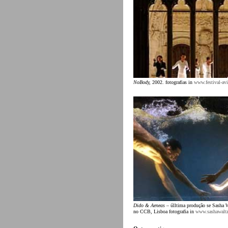
NoBody,
2002. fotografias in
www.festival-av
Dido & Aeneas
– úlltima produção se Sasha W
no CCB, Lisboa fotografia in
www.sashawaltz