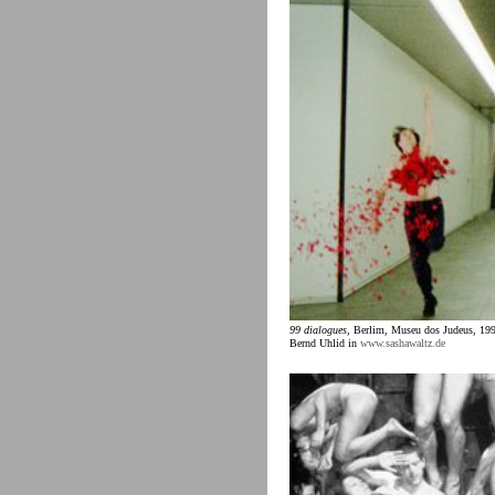
99 dialogues,
Berlim, Museu dos Judeus, 1999
Bernd Uhlid in
www.sashawaltz.de