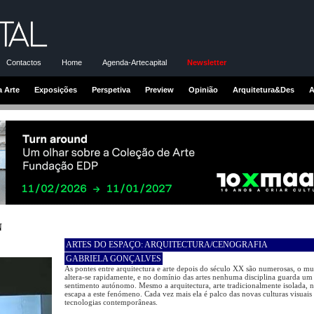
Contactos
Home
Agenda-Artecapital
Newsletter
a Arte
Exposições
Perspetiva
Preview
Opinião
Arquitetura&Des
A
N
ARTES DO ESPAÇO: ARQUITECTURA/CENOGRAFIA
GABRIELA GONÇALVES
As pontes entre arquitectura e arte depois do século XX são numerosas, o m
altera-se rapidamente, e no domínio das artes nenhuma disciplina guarda um
sentimento autónomo. Mesmo a arquitectura, arte tradicionalmente isolada, 
escapa a este fenómeno. Cada vez mais ela é palco das novas culturas visuais
tecnologias contemporâneas.