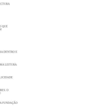
ECTURA
O QUE
M
RA DENTRO E
UMA LEITURA
PLICIDADE
RES: O
E
 NA FUNDAÇÃO