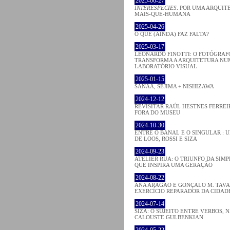
2025-06-27
INTERESPECIES
. POR UMA ARQUIT
MAIS-QUE-HUMANA
2025-04-26
O QUE (AINDA) FAZ FALTA?
2025-03-17
LEONARDO FINOTTI: O FOTÓGRAF
TRANSFORMA A ARQUITETURA NU
LABORATÓRIO VISUAL
2025-01-15
SANAA, SEJIMA + NISHIZAWA
2024-12-12
REVISITAR RAÚL HESTNES FERREI
FORA DO MUSEU
2024-10-30
ENTRE O BANAL E O SINGULAR : 
DE LOOS, ROSSI E SIZA
2024-09-23
ATELIER RUA: O TRIUNFO DA SIM
QUE INSPIRA UMA GERAÇÃO
2024-08-22
ANA ARAGÃO E GONÇALO M. TAVA
EXERCÍCIO REPARADOR DA CIDAD
2024-07-14
SIZA: O SUJEITO ENTRE VERBOS,
CALOUSTE GULBENKIAN