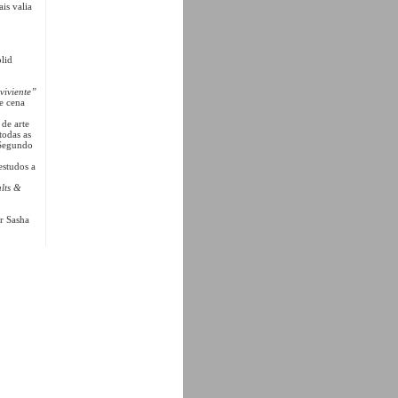
is valia
lid
viviente”
de cena
 de arte
todas as
. Segundo
estudos a
lts &
or Sasha