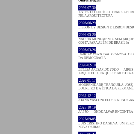
Outros artigos:
2026-07-30
ANTES DO EDIFÍCIO: FRANK GEHRY
PELA ARQUITECTURA
2026-06-29
LISBON BY DESIGN E LISBON DES
2026-05-20
NÃO HÁ MONUMENTO SEM ARQUIV
COSTA PARA ALÉM DE BRASÍLIA
2026-03-26
HABITAR PORTUGAL 1974-2024
: O 
DA DEMOCRACIA
2026-02-19
BELEZA APESAR DE TUDO
— AIRES
ARQUITECTURA QUE SE MOSTRA 
2026-01-17
MODERNIDADE TRANQUILA. JOSÉ
LOUREIRO E A ÉTICA DA PERMANÊ
2025-12-12
JOANA VASCONCELOS x NUNO GA
2025-10-19
AALTO
— ONDE ALVAR ENCONTRA
2025-09-05
LUÍS CRISTINO DA SILVA, UM PER
NOVA OEIRAS