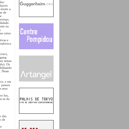
ador
bjecto
m muito a
se de
 a
nings,
alidade.
ente na
a
sua caixa
tivas e
etafórico
conci,
fgang
omo temas
ado). Os
ibilitando
. Neste
ico, e em
, passou
s seus
mo luz,
ou-se da
o das
o de
te