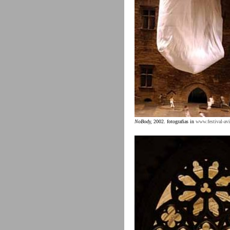
NoBody,
2002. fotografias in
www.festival-av