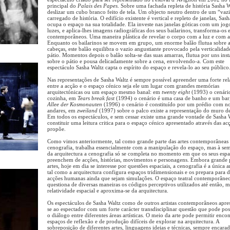
principal do
Palais des Papes
. Sobre uma fachada repleta de história Sasha W
deslizar um cubo branco feito de tela. Um objecto neutro dentro de um “vaz
carregado de história. O edifício existente é vertical e repleto de janelas, Sas
ocupa o espaço na sua totalidade. Ela investe nas janelas góticas com um jog
luzes, e aplica-lhes imagens radiográficas dos seus bailarinos, transforma-os 
contemporâneos. Uma maneira plástica de revelar o corpo com a luz e com a
Enquanto os bailarinos se movem em grupo, um enorme balão flutua sobre a
cabeças, este balão equilibra o vazio angustiante provocado pela verticalidad
pátio. Momentos depois o balão solta-se das suas amarras, flutua por uns inst
sobre o pátio e pousa delicadamente sobre a cena, envolvendo-a. Com este
espectáculo Sasha Waltz capta o espírito do espaço e revela-lo ao seu público
Nas representações de Sasha Waltz é sempre possível apreender uma forte re
entre a acção e o espaço cénico seja ele um lugar com grandes memórias
arquitectónicas ou um espaço mesmo banal: em
twenty eight
(1993) o cenári
cozinha, em
Tears break fast
(1994) o cenário é uma casa de banho e um bar
Allee der Kosmonauten
(1996) o cenário é constituído por um prédio com n
andares, em
zweiland
(1997) sobre o palco existe a representação do muro d
Em todos os espectáculos, e sem cessar existe uma grande vontade de Sasha 
constituir uma leitura critica para o espaço cénico apresentado através das ac
propõe.
Como vimos anteriormente, tal como grande parte das artes contemporâneas
cenografia, trabalha essencialmente com a manipulação do espaço, mas à se
da arquitectura a cenografia só se completa no momento em que os seus espa
preenchem de acções, histórias, movimentos e personagens. Embora grande p
artes, hoje em dia se interesse por questões espaciais, a cenografia é a única a
tal como a arquitectura configura espaços tridimensionais e os prepara para d
acções humanas ainda que sejam simulações. O espaço teatral contemporâne
questiona de diversas maneiras os códigos perceptivos utilizados até então, m
relatividade espacial e aproxima-se da arquitectura.
Os espectáculos de Sasha Waltz como de outros artistas contemporâneos apr
se ao espectador com um forte carácter transdisciplinar questão que pode poss
o diálogo entre diferentes áreas artísticas. O meio da arte pode permitir encon
espaços de reflexão e de produção difíceis de explorar na arquitectura. A
sobreposição de diferentes artes, linguagens ideias e técnicas, sempre encar