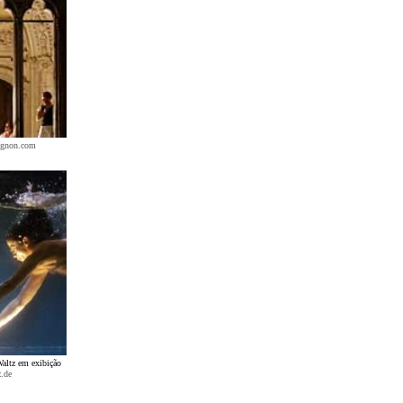
ignon.com
altz em exibição
.de