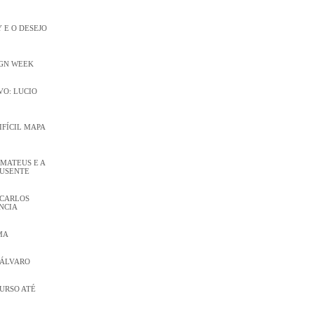
 E O DESEJO
IGN WEEK
O: LUCIO
DIFÍCIL MAPA
 MATEUS E A
AUSENTE
 CARLOS
NCIA
MA
 ÁLVARO
CURSO ATÉ