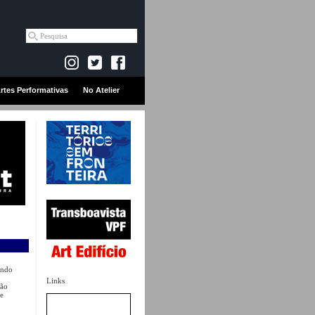
rtes Performativas
No Atelier
undo
Links
não
 e