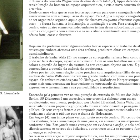
influencia do conceito Wagneriano de
obra de arte total
(2), Appia defende 
sensibilização do homem no espaço arquitectónico, e cria o novo conceito d
arte viva.
Desde os anos vinte que as suas teorias apontavam para que a cenografia trab
essencialmente com a manipulação do espaço. Para Appia o espaço cenográfi
de ser organizado segundo aquilo que ele chamava os
quatro elementos expr
actor – a figura humana, a implantação, a iluminação e a cor. Para a criação
cenário estes quatro elementos independentes teriam de ser subordinados uns
outros e conjugados com a música e os seus ritmos constituindo assim uma 
cénica forte, coesa e abstracta.
Hoje em dia podemos rever algumas destas teorias espaciais no trabalho de a
artistas que embora afectos a uma área artística, produzem obras em campos
transdisciplinares.
O trabalho de Sasha Waltz (3), no campo da coreografia, reflecte bem como a
pode ser feita de corpo, espaço e movimento. Com os seus trabalhos mais um
coloca a questão do lugar e do estatuto da arte enquanto objecto ou acto. E p
consequência a questão da essência da arquitectura.
Talvez por ter tido uma relação muito próxima com arquitectura (filha de arq
as obras de Sasha Waltz demonstram um grande cuidado com uma visão poét
espaço. Os ambientes criados para
99 Dialogues, NoBody
ou Körper sempre t
como mais uma personagem interveniente no espectáculo são espacialmente
expressivos e testemunham a sua permeabilidade à arquitectura.
. fotografia de
Encenado pela primeira vez na inauguração da extensão do Museu dos Jude
Berlim,
99 Dialogues
é um espectáculo que pretendia dialogar com espaço
arquitectónico envolvente, projectado por Daniel Libeskind. Sasha Waltz dist
seus bailarinos em pequenos grupos pelo museu condicionando a passagem 
público. Os seus corpos faziam o contrapondo com as paredes inclinadas do
ajudavam a alertar o público para o drama do Holocausto.
Em
körper
(4), um único plano vertical, preto serve de cenário. No centro de
uma abertura, feita à semelhança de uma janela, vai alterando a sua expressã
conforme a luz. Esta
janela
umas vezes põe em evidencia a acção, e nela des
silenciosamente os corpos dos bailarinos, outras vezes anula-se perante o fu
do espaço envolvente.
Na relação entre acção e objecto arquitectónico, este foi um primeiro passo p
espectáculo criado para ser representado no Festival d’Avignon em 2002 no 