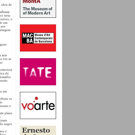
a
e obra de
alhasse
co teria
essivos
: o
 de um
 aos
paisagem
lguns
 arte
a vez se
or
uitectos)
ica do
ratados
 muito
us em
ribuiu os
do
 museu e
ste plano
o
lizam
ndo negro
ara o
Pátio