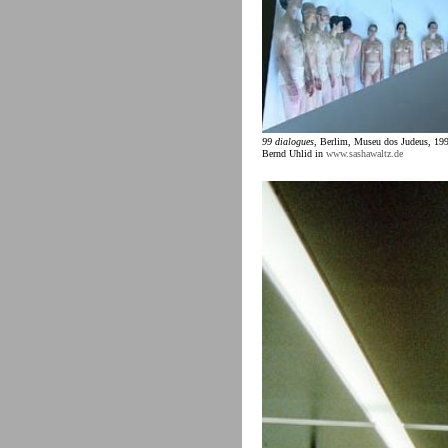
99 dialogues,
Berlim, Museu dos Judeus, 1999
Bernd Uhlid in
www.sashawaltz.de