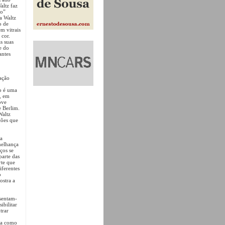
altz faz
io”
ha Waltz
o de
em vitrais
 cor.
s suas
e do
antes
.
lação
o é uma
, em
ove
e Berlim.
Waltz
ções que
 a
melhança
ços se
arte das
rte que
iferentes
o
ostra a
esentam-
ibilitar
trar
ada como