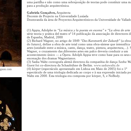
uma partilha e não como uma sobreposição de teorias pode constituir uma ma
para a produção arquitectónica.
Gabriela Gonçalves,
Arquitecta
Docente de Projecto na Universidade Lusíada
Doutoranda da área de Proyectos Arquitectónicos da Universidade de Vallado
(1) Appia, Adolphe in
“La música y la puesta en escena”
e
“La obra de arte 
série teoria y prática del teatro nº 14 publicação da associação de directores 
de Espanha, Madrid, 2000
(2) Richard Wagner, no artigo de 1849
“Das Kunstwerk der Zukunft”
(a obra
do futuro), define a obra de arte total como uma obra-síntese que intensifica 
artes (unidade entre a música, canto, dança, teatro, pintura, arquitectura,...)
Wagner, o cruzamento das diferentes artes em palco deveria conduzir a um
acontecimento único — a Ópera. Adolph Appia teve como base para os seus 
encenação dos dramas Wagnerianos.
(3) Sasha Waltz coreografa alemã directora da companhia de dança
Sasha Wa
Guest
foi co-directora da Schaubühne de Berlim.
www.sashawaltz.de
(4)
körper
(espectáculo apresentado em Lisboa em Maio de 2005) foi o 1º
ignon.com
espectáculo de uma triologia dedicada ao corpo e à sua expressão iniciada p
Waltz em 2000. Esta triologia era composta por körper, S, e NoBody.