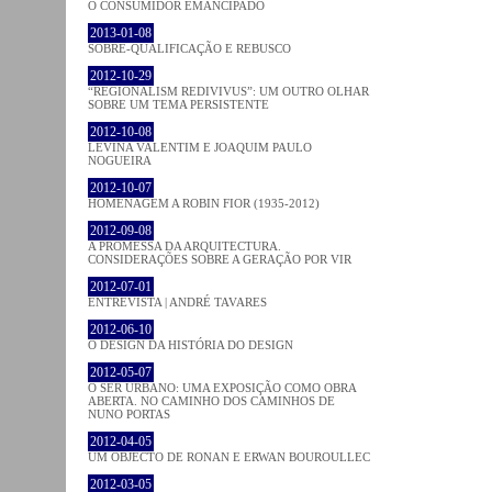
O CONSUMIDOR EMANCIPADO
2013-01-08
SOBRE-QUALIFICAÇÃO E REBUSCO
2012-10-29
“REGIONALISM REDIVIVUS”: UM OUTRO OLHAR
SOBRE UM TEMA PERSISTENTE
2012-10-08
LEVINA VALENTIM E JOAQUIM PAULO
NOGUEIRA
2012-10-07
HOMENAGEM A ROBIN FIOR (1935-2012)
2012-09-08
A PROMESSA DA ARQUITECTURA.
CONSIDERAÇÕES SOBRE A GERAÇÃO POR VIR
2012-07-01
ENTREVISTA | ANDRÉ TAVARES
2012-06-10
O DESIGN DA HISTÓRIA DO DESIGN
2012-05-07
O SER URBANO: UMA EXPOSIÇÃO COMO OBRA
ABERTA. NO CAMINHO DOS CAMINHOS DE
NUNO PORTAS
2012-04-05
UM OBJECTO DE RONAN E ERWAN BOUROULLEC
2012-03-05