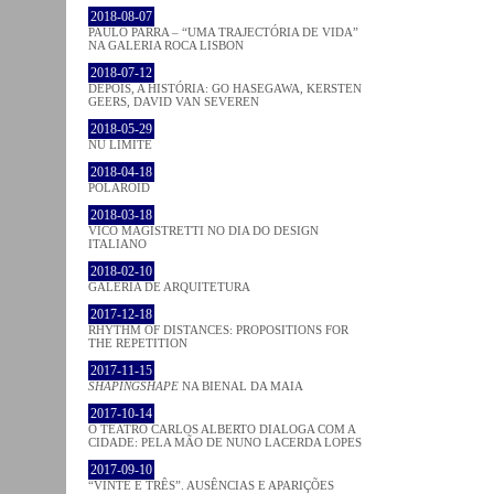
2018-08-07
PAULO PARRA – “UMA TRAJECTÓRIA DE VIDA”
NA GALERIA ROCA LISBON
2018-07-12
DEPOIS, A HISTÓRIA: GO HASEGAWA, KERSTEN
GEERS, DAVID VAN SEVEREN
2018-05-29
NU LIMITE
2018-04-18
POLAROID
2018-03-18
VICO MAGISTRETTI NO DIA DO DESIGN
ITALIANO
2018-02-10
GALERIA DE ARQUITETURA
2017-12-18
RHYTHM OF DISTANCES: PROPOSITIONS FOR
THE REPETITION
2017-11-15
SHAPINGSHAPE
NA BIENAL DA MAIA
2017-10-14
O TEATRO CARLOS ALBERTO DIALOGA COM A
CIDADE: PELA MÃO DE NUNO LACERDA LOPES
2017-09-10
“VINTE E TRÊS”. AUSÊNCIAS E APARIÇÕES