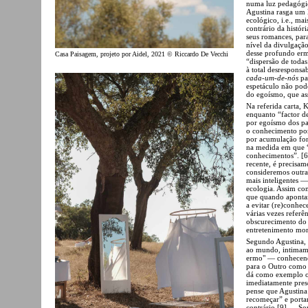
numa luz pedagógic
Agustina rasga um 
ecológico, i.e., m
contrário da histór
seus romances, para
nível da divulgação
desse profundo erm
Casa Paisagem, projeto por Aidel, 2021 © Riccardo De Vecchi
“dispersão de todas
à total desrespons
cada-um-de-nós
pa
espetáculo não pod
do egoísmo, que as
Na referida carta, 
enquanto “factor de
por egoísmo dos pai
o conhecimento por 
por acumulação fon
na medida em que 
conhecimentos”. [
recente, é precisam
consideremos outra
mais inteligentes —
ecologia. Assim co
que quando apontam
a evitar (re)conhec
várias vezes referê
obscurecimento do 
entretenimento mor
Segundo Agustina, i
ao mundo, intimam
ermo" — conhecend
para o Outro como 
dá como exemplo o
imediatamente prese
pense que Agustina
recomeçar” e porta
contrário [9] — So