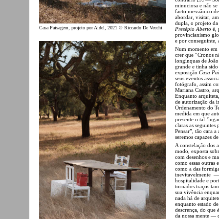
minuciosa e não se 
facto messiânico d
abordar, visitar, a
dupla, o projeto d
Casa Paisagem, projeto por Aidel, 2021 © Riccardo De Vecchi
Presépio Aberto
é, 
provincianismo glo
e por conseguinte,
Num momento em qu
crer que “Cronos n
longínquas de João
grande e tinha sid
exposição
Casa Pa
seus eventos assoc
fotógrafo, assim 
Mariana Castro, arq
Enquanto arquiteta
de autorização da i
Ordenamento do Te
medida em que auto
presente o tal ‘lu
claras as seguintes
Pensar”, tão cara a
seremos capazes de 
A constelação dos a
modo, exposta sobr
com desenhos e maq
como essas outras 
como a das formigas
inevitavelmente — 
hospitalidade e por
tornados traços tam
sua vivência enqua
nada há de arquite
enquanto estado de 
descrença, do que
da nossa mente — d