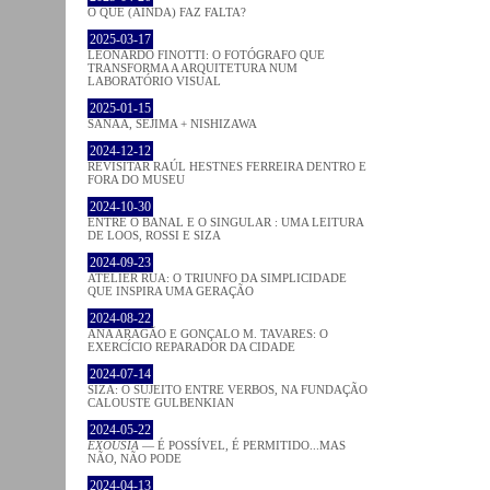
O QUE (AINDA) FAZ FALTA?
2025-03-17
LEONARDO FINOTTI: O FOTÓGRAFO QUE
TRANSFORMA A ARQUITETURA NUM
LABORATÓRIO VISUAL
2025-01-15
SANAA, SEJIMA + NISHIZAWA
2024-12-12
REVISITAR RAÚL HESTNES FERREIRA DENTRO E
FORA DO MUSEU
2024-10-30
ENTRE O BANAL E O SINGULAR : UMA LEITURA
DE LOOS, ROSSI E SIZA
2024-09-23
ATELIER RUA: O TRIUNFO DA SIMPLICIDADE
QUE INSPIRA UMA GERAÇÃO
2024-08-22
ANA ARAGÃO E GONÇALO M. TAVARES: O
EXERCÍCIO REPARADOR DA CIDADE
2024-07-14
SIZA: O SUJEITO ENTRE VERBOS, NA FUNDAÇÃO
CALOUSTE GULBENKIAN
2024-05-22
EXOUSIA
— É POSSÍVEL, É PERMITIDO...MAS
NÃO, NÃO PODE
2024-04-13