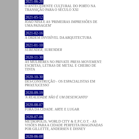
2021-06-20
O ANTECEDENTE CULTURAL DO PORTO NA
TRANSIÇÃO PARA O SÉCULO XXI
2021-05-12
JOÃO NISA E AS 'PRIMEIRAS IMPRESSÕES DE
UMA PAISAGEM'
2021-02-16
A ORDEM INVISÍVEL DA ARQUITECTURA
2021-01-10
SURENDER, SURENDER
2020-11-30
AS MULHERES NO PRIVATE PRESS MOVEMENT:
ESCRITAS, LETRAS DE METAL E CHEIRO DE
TINTA
2020-10-30
DES/CONSTRUÇÃO - OS ESPACIALISTAS EM
PRO(EX)CESSO
2020-09-19
'A REALIDADE NÃO É UM DESENCANTO'
2020-08-07
FORA DA CIDADE. ARTE E LUGAR
2020-07-06
METROPOLIS, WORLD CITY & E.P.C.O.T. - AS
VISÕES PARA A CIDADE PERFEITA IMAGINADAS
POR GILLETTE, ANDERSEN E DISNEY
2020-06-08