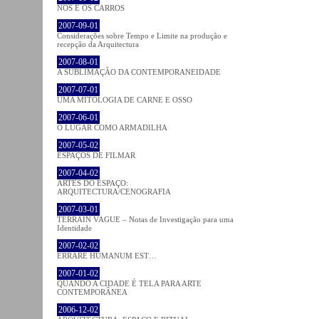
NÓS E OS CARROS
2007-09-01
Considerações sobre Tempo e Limite na produção e
recepção da Arquitectura
2007-08-01
A SUBLIMAÇÃO DA CONTEMPORANEIDADE
2007-07-01
UMA MITOLOGIA DE CARNE E OSSO
2007-06-01
O LUGAR COMO ARMADILHA
2007-05-02
ESPAÇOS DE FILMAR
2007-04-02
ARTES DO ESPAÇO:
ARQUITECTURA/CENOGRAFIA
2007-03-01
TERRAIN VAGUE – Notas de Investigação para uma
Identidade
2007-02-02
ERRARE HUMANUM EST…
2007-01-02
QUANDO A CIDADE É TELA PARA ARTE
CONTEMPORÂNEA
2006-12-02