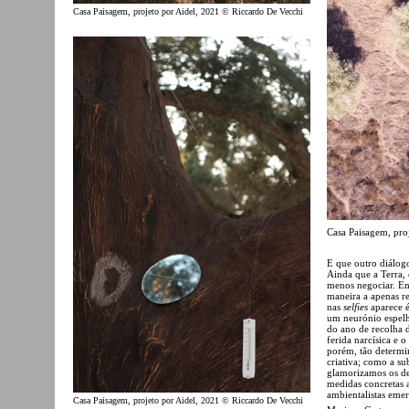
Casa Paisagem, projeto por Aidel, 2021 © Riccardo De Vecchi
Casa Paisagem, pro
E que outro diálog
Ainda que a Terra,
menos negociar. En
maneira a apenas r
nas
selfies
aparece é
um neurónio espelho
do ano de recolha 
ferida narcísica e 
porém, tão determi
criativa; como a s
glamorizamos os des
medidas concretas a
ambientalistas eme
Casa Paisagem, projeto por Aidel, 2021 © Riccardo De Vecchi