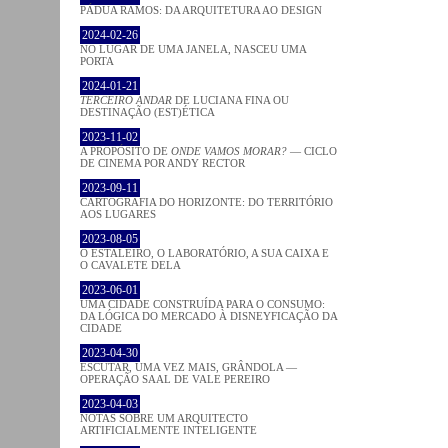
PÁDUA RAMOS: DA ARQUITETURA AO DESIGN
2024-02-26
NO LUGAR DE UMA JANELA, NASCEU UMA
PORTA
2024-01-21
TERCEIRO ANDAR
DE LUCIANA FINA OU
DESTINAÇÃO (EST)ÉTICA
2023-11-02
A PROPÓSITO DE
ONDE VAMOS MORAR?
— CICLO
DE CINEMA POR ANDY RECTOR
2023-09-11
CARTOGRAFIA DO HORIZONTE: DO TERRITÓRIO
AOS LUGARES
2023-08-05
O ESTALEIRO, O LABORATÓRIO, A SUA CAIXA E
O CAVALETE DELA
2023-06-01
UMA CIDADE CONSTRUÍDA PARA O CONSUMO:
DA LÓGICA DO MERCADO À DISNEYFICAÇÃO DA
CIDADE
2023-04-30
ESCUTAR, UMA VEZ MAIS, GRÂNDOLA —
OPERAÇÃO SAAL DE VALE PEREIRO
2023-04-03
NOTAS SOBRE UM ARQUITECTO
ARTIFICIALMENTE INTELIGENTE