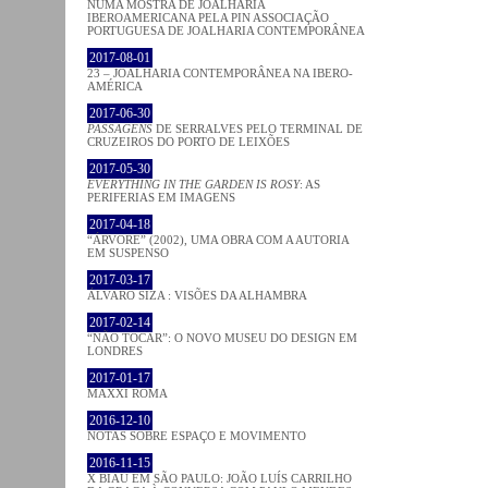
NUMA MOSTRA DE JOALHARIA
IBEROAMERICANA PELA PIN ASSOCIAÇÃO
PORTUGUESA DE JOALHARIA CONTEMPORÂNEA
2017-08-01
23 – JOALHARIA CONTEMPORÂNEA NA IBERO-
AMÉRICA
2017-06-30
PASSAGENS
DE SERRALVES PELO TERMINAL DE
CRUZEIROS DO PORTO DE LEIXÕES
2017-05-30
EVERYTHING IN THE GARDEN IS ROSY
: AS
PERIFERIAS EM IMAGENS
2017-04-18
“ÁRVORE” (2002), UMA OBRA COM A AUTORIA
EM SUSPENSO
2017-03-17
ÁLVARO SIZA : VISÕES DA ALHAMBRA
2017-02-14
“NÃO TOCAR”: O NOVO MUSEU DO DESIGN EM
LONDRES
2017-01-17
MAXXI ROMA
2016-12-10
NOTAS SOBRE ESPAÇO E MOVIMENTO
2016-11-15
X BIAU EM SÃO PAULO: JOÃO LUÍS CARRILHO