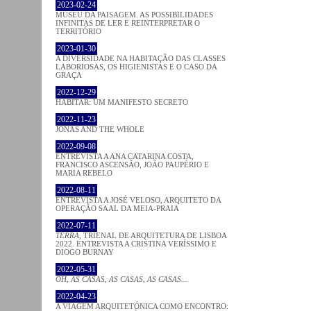
2023-02-24
MUSEU DA PAISAGEM. AS POSSIBILIDADES
INFINITAS DE LER E REINTERPRETAR O
TERRITÓRIO
2023-01-30
A DIVERSIDADE NA HABITAÇÃO DAS CLASSES
LABORIOSAS, OS HIGIENISTAS E O CASO DA
GRAÇA
2022-12-29
HABITAR: UM MANIFESTO SECRETO
2022-11-23
JONAS AND THE WHOLE
2022-09-08
ENTREVISTA A ANA CATARINA COSTA,
FRANCISCO ASCENSÃO, JOÃO PAUPÉRIO E
MARIA REBELO
2022-08-11
ENTREVISTA A JOSÉ VELOSO, ARQUITETO DA
OPERAÇÃO SAAL DA MEIA-PRAIA
2022-07-11
TERRA
, TRIENAL DE ARQUITETURA DE LISBOA
2022. ENTREVISTA A CRISTINA VERÍSSIMO E
DIOGO BURNAY
2022-05-31
OH, AS CASAS, AS CASAS, AS CASAS...
2022-04-23
A VIAGEM ARQUITETÓNICA COMO ENCONTRO: