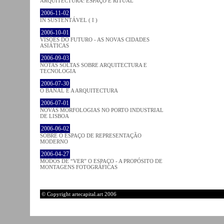
ARQUITECTURA: ESPAÇO E RITUAL
2006-11-02
IN SUSTENTÁVEL ( I )
2006-10-01
VISÕES DO FUTURO - AS NOVAS CIDADES
ASIÁTICAS
2006-09-03
NOTAS SOLTAS SOBRE ARQUITECTURA E
TECNOLOGIA
2006-07-30
O BANAL E A ARQUITECTURA
2006-07-01
NOVAS MORFOLOGIAS NO PORTO INDUSTRIAL
DE LISBOA
2006-06-02
SOBRE O ESPAÇO DE REPRESENTAÇÃO
MODERNO
2006-04-27
MODOS DE “VER” O ESPAÇO - A PROPÓSITO DE
MONTAGENS FOTOGRÁFICAS
© Copyright artecapital.art 2006