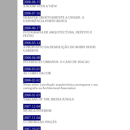
2008-08-15
A ROOM WITH A VIEW
2008-07-16
DEBATER CRIATIVAMENTE A CIDADE: A
EXPERIÊNCIA
PORTO REDUX
2008-06-17
FOTOGRAFIA DE ARQUITECTURA, DEFEITO E
FEITIO
2008-05-14
A PROPÓSITO DA DEMOLIÇÃO DO ROBIN HOOD
GARDENS
2008-04-08
INTERFACES URBANOS: O CASO DE MACAU
2008-03-01
AS CORES DA COR
2008-02-02
Notas sobre a produção arquitectónica portuguesa e sua
cartografia na Architectural Association
2008-01-03
TARZANS OF THE MEDIA JUNGLE
2007-12-04
MÚSICA INTERIOR
2007-11-04
O CIRURGIÃO INGLÊS
2007-10-02