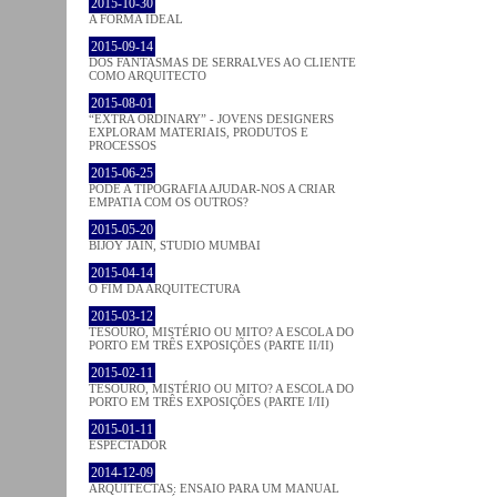
2015-10-30
A FORMA IDEAL
2015-09-14
DOS FANTASMAS DE SERRALVES AO CLIENTE
COMO ARQUITECTO
2015-08-01
“EXTRA ORDINARY” - JOVENS DESIGNERS
EXPLORAM MATERIAIS, PRODUTOS E
PROCESSOS
2015-06-25
PODE A TIPOGRAFIA AJUDAR-NOS A CRIAR
EMPATIA COM OS OUTROS?
2015-05-20
BIJOY JAIN, STUDIO MUMBAI
2015-04-14
O FIM DA ARQUITECTURA
2015-03-12
TESOURO, MISTÉRIO OU MITO? A ESCOLA DO
PORTO EM TRÊS EXPOSIÇÕES (PARTE II/II)
2015-02-11
TESOURO, MISTÉRIO OU MITO? A ESCOLA DO
PORTO EM TRÊS EXPOSIÇÕES (PARTE I/II)
2015-01-11
ESPECTADOR
2014-12-09
ARQUITECTAS: ENSAIO PARA UM MANUAL