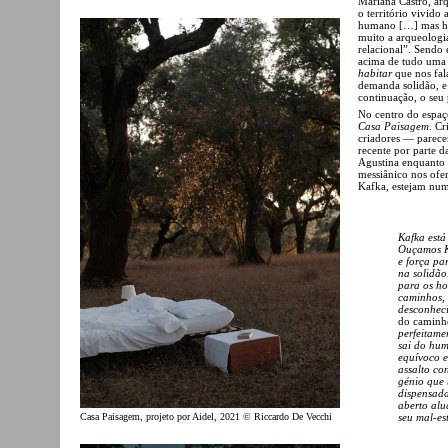
Mariana Castro, ar
o território vivido
humano […] mas hoj
muito a arqueologia
relacional”. Sendo
acima de tudo uma 
habitar
que nos fala
demanda solidão, e 
continuação, o seu
No centro do espaço
Casa Paisagem
. C
criadores — parecem
recente por parte d
Agustina enquanto 
messiânico nos ofe
Kafka, estejam num
Kafka está
Ouçamos K
e força pa
na solidão
para os ho
caminhos, 
desconheci
do caminho
perfeitame
sai do hum
equívoco e
assalto con
génio que 
dispensada
aberto alu
Casa Paisagem, projeto por Aidel, 2021 © Riccardo De Vecchi
seu mal-es