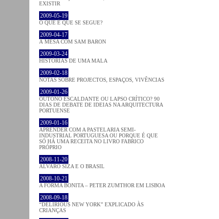
EXISTIR
2009-05-19
O QUE É QUE SE SEGUE?
2009-04-17
À MESA COM SAM BARON
2009-03-24
HISTÓRIAS DE UMA MALA
2009-02-18
NOTAS SOBRE PROJECTOS, ESPAÇOS, VIVÊNCIAS
2009-01-26
OUTONO ESCALDANTE OU LAPSO CRÍTICO? 90
DIAS DE DEBATE DE IDEIAS NA ARQUITECTURA
PORTUENSE
2009-01-16
APRENDER COM A PASTELARIA SEMI-
INDUSTRIAL PORTUGUESA OU PORQUE É QUE
SÓ HÁ UMA RECEITA NO LIVRO FABRICO
PRÓPRIO
2008-11-20
ÁLVARO SIZA E O BRASIL
2008-10-21
A FORMA BONITA – PETER ZUMTHOR EM LISBOA
2008-09-18
“DELIRIOUS NEW YORK” EXPLICADO ÀS
CRIANÇAS