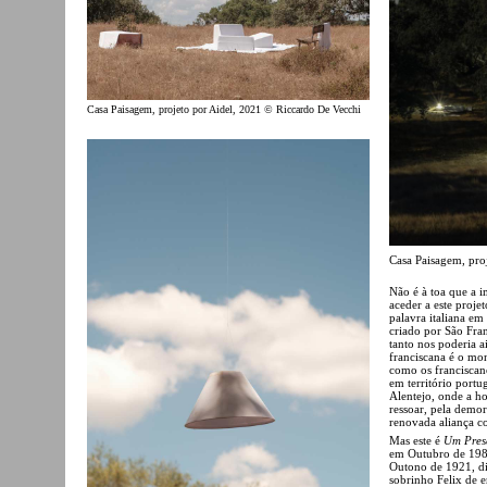
Casa Paisagem, projeto por Aidel, 2021 © Riccardo De Vecchi
Casa Paisagem, pro
Não é à toa que a 
aceder a este proje
palavra italiana em
criado por São Fran
tanto nos poderia a
franciscana é o mo
como os franciscan
em território portu
Alentejo, onde a h
ressoar, pela demor
renovada aliança c
Mas este é
Um Presé
em Outubro de 1983
Outono de 1921, di
sobrinho Felix de e