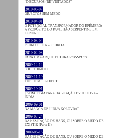
“DISCURSOS (RE)VISITADOS”
2010-05-07
OBJECTOS SEM MEDO
2010-04-01
O POTENCIAL TRANSFORMADOR DO EFÉMERO:
A PROPÓSITO DO PAVILHÃO SERPENTINE EM
LONDRES
2010-03-04
PEDRO + RITA = PEDRITA
2010-02-03
PARA UMA ARQUITECTURA
SWISSPORT
2009-12-12
SOU FUJIMOTO
2009-11-10
THE HOME PROJECT
2009-10-01
ESTRATÉGIA PARA HABITAÇÃO EVOLUTIVA –
ÍNDIA
2009-09-01
NA MANGA DE LIDIJA KOLOVRAT
2009-07-24
DA HESITAÇÃO DE HANS, OU SOBRE O MEDO DE
EXISTIR (Parte II)
2009-06-16
DA HESITAÇÃO DE HANS, OU SOBRE O MEDO DE