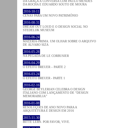
DA GRAÇA À CONVERSA COM PAULO MENDES
DA ROCHA E EDUARDO SOUTO DE MOURA
2016-10-11
CENAS PARA UM NOVO PATRIMÓNIO
2016-08-31
DREAM OUT LOUD E O DESIGN SOCIAL NO
STEDELIJK MUSEUM
2016-06-24
MATÉRIA-PRIMA. UM OLHAR SOBRE O ARQUIVO
DE ÁLVARO SIZA
2016-05-28
NA PEGADA DE LE CORBUSIER
2016-04-29
O EFEITO BREUER – PARTE 2
2016-03-24
O EFEITO BREUER - PARTE 1
2016-02-16
GEORGE BEYLERIAN CELEBRA O DESIGN
ITALIANO COM LANÇAMENTO DE “DESIGN
MEMORABILIA”
2016-01-08
RESOLUÇÕES DE ANO NOVO PARA A
ARQUITETURA E DESIGN EM 2016
2015-11-30
BITTE LEBN. POR FAVOR, VIVE.