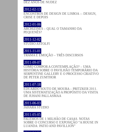
DEZ ANOS DE NUDEZ
2012-02-13
ENCONTROS DE DESIGN DE LISBOA ::: DESIGN,
CRISE E DEPOIS
2012-01-06
ARCHIZINES – QUAL O TAMANHO DA
PEQUENÊS?
2011-12-02
STUDIO ASTOLFI
2011-11-01
TRAMA E EMOÇÃO – TRÊS DISCURSOS
2011-09-07
COMO COMPOR A CONTEMPLAÇÃO? – UMA
HISTÓRIA SOBRE O PAVILHÃO TEMPORÁRIO DA
SERPENTINE GALLERY E O PROCESSO CRIATIVO
DE PETER ZUMTHOR
2011-07-18
EDUARDO SOUTO DE MOURA – PRITZKER 2011.
UMA SISTEMATIZAÇÃO A PROPÓSITO DA VISITA
DE JUHANI PALLASMAA
2011-06-03
JAHARA STUDIO
2011-05-05
FALEMOS DE 1 MILHÃO DE CASAS. NOTAS
SOBRE O CONCURSO E EXPOSIÇÃO “A HOUSE IN
LUANDA: PATIO AND PAVILLION”