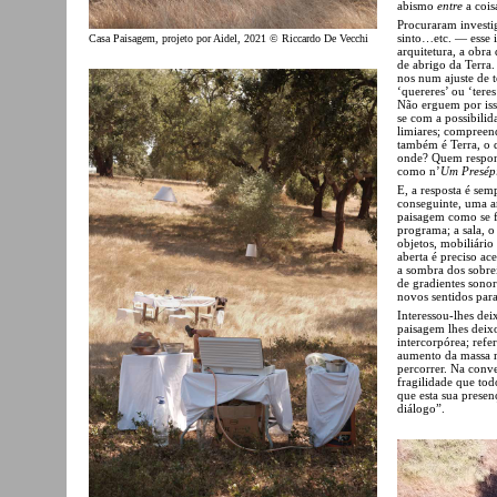
abismo
entre
a cois
Procuraram investig
sinto…etc. — esse
Casa Paisagem, projeto por Aidel, 2021 © Riccardo De Vecchi
arquitetura, a obra
de abrigo da Terra.
nos num ajuste de 
‘quereres’ ou ‘tere
Não erguem por iss
se com a possibilid
limiares; compreen
também é Terra, o q
onde? Quem respond
como n’
Um Presép
E, a resposta é sem
conseguinte, uma a
paisagem como se fo
programa; a sala, o
objetos, mobiliário
aberta é preciso ace
a sombra dos sobreir
de gradientes sonor
novos sentidos par
Interessou-lhes dei
paisagem lhes deix
intercorpórea; refe
aumento da massa mu
percorrer. Na conve
fragilidade que to
que esta sua presen
diálogo”.