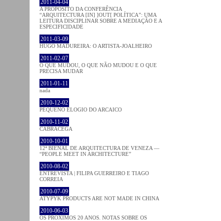
2011-04-04
A PROPÓSITO DA CONFERÊNCIA
“ARQUITECTURA [IN] ]OUT[ POLÍTICA”: UMA
LEITURA DISCIPLINAR SOBRE A MEDIAÇÃO E A
ESPECIFICIDADE
2011-03-09
HUGO MADUREIRA: O ARTISTA-JOALHEIRO
2011-02-07
O QUE MUDOU, O QUE NÃO MUDOU E O QUE
PRECISA MUDAR
2011-01-11
nada
2010-12-02
PEQUENO ELOGIO DO ARCAICO
2010-11-02
CABRACEGA
2010-10-01
12ª BIENAL DE ARQUITECTURA DE VENEZA —
“PEOPLE MEET IN ARCHITECTURE”
2010-08-02
ENTREVISTA | FILIPA GUERREIRO E TIAGO
CORREIA
2010-07-09
ATYPYK PRODUCTS ARE NOT MADE IN CHINA
2010-06-03
OS PRÓXIMOS 20 ANOS. NOTAS SOBRE OS