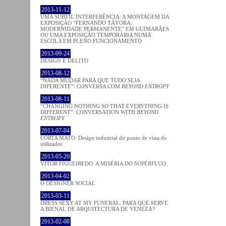
2013-11-12
UMA SUBTIL INTERFERÊNCIA: A MONTAGEM DA
EXPOSIÇÃO “FERNANDO TÁVORA:
MODERNIDADE PERMANENTE” EM GUIMARÃES
OU UMA EXPOSIÇÃO TEMPORÁRIA NUMA
ESCOLA EM PLENO FUNCIONAMENTO
2013-09-24
DESIGN E DELITO
2013-08-12
“NADA MUDAR PARA QUE TUDO SEJA
DIFERENTE”: CONVERSA COM
BEYOND ENTROPY
2013-08-11
“CHANGING NOTHING SO THAT EVERYTHING IS
DIFFERENT”: CONVERSATION WITH
BEYOND
ENTROPY
2013-07-04
CORTA MATO. Design industrial do ponto de vista do
utilizador
2013-05-20
VÍTOR FIGUEIREDO: A MISÉRIA DO SUPÉRFLUO
2013-04-02
O DESIGNER SOCIAL
2013-03-11
DRESS SEXY AT MY FUNERAL: PARA QUE SERVE
A BIENAL DE ARQUITECTURA DE VENEZA?
2013-02-08