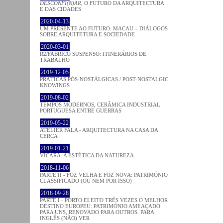
DESCONFI(N)AR
, O FUTURO DA ARQUITECTURA
E DAS CIDADES
2020-04-13
UM PRESENTE AO FUTURO: MACAU – DIÁLOGOS
SOBRE ARQUITETURA E SOCIEDADE
2020-03-01
R2/FABRICO SUSPENSO: ITINERÁRIOS DE
TRABALHO
2019-12-05
PRÁTICAS PÓS-NOSTÁLGICAS / POST-NOSTALGIC
KNOWINGS
2019-08-02
TEMPOS MODERNOS, CERÂMICA INDUSTRIAL
PORTUGUESA ENTRE GUERRAS
2019-05-22
ATELIER FALA - ARQUITECTURA NA CASA DA
CERCA
2019-01-21
VICARA: A ESTÉTICA DA NATUREZA
2018-11-06
PARTE II - FOZ VELHA E FOZ NOVA: PATRIMÓNIO
CLASSIFICADO (OU NEM POR ISSO)
2018-09-28
PARTE I - PORTO ELEITO TRÊS VEZES O MELHOR
DESTINO EUROPEU: PATRIMÓNIO AMEAÇADO
PARA UNS, RENOVADO PARA OUTROS. PARA
INGLÊS (NÃO) VER