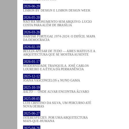
2026-06-29
LISBON BY DESIGN E LISBON DESIGN WEEK
2026-05-20
NÃO HÁ MONUMENTO SEM ARQUIVO: LUCIO
COSTA PARA ALÉM DE BRASÍLIA
2026-03-26
HABITAR PORTUGAL 1974-2024
: O DIFÍCIL MAPA
DA DEMOCRACIA
2026-02-19
BELEZA APESAR DE TUDO
— AIRES MATEUS E A
ARQUITECTURA QUE SE MOSTRA AUSENTE
2026-01-17
MODERNIDADE TRANQUILA. JOSÉ CARLOS
LOUREIRO E A ÉTICA DA PERMANÊNCIA
2025-12-12
JOANA VASCONCELOS x NUNO GAMA
2025-10-19
AALTO
— ONDE ALVAR ENCONTRA ÁLVARO
2025-09-05
LUÍS CRISTINO DA SILVA, UM PERCURSO ATÉ
NOVA OEIRAS
2025-06-27
INTERESPECIES
. POR UMA ARQUITECTURA
MAIS-QUE-HUMANA
2025-04-26