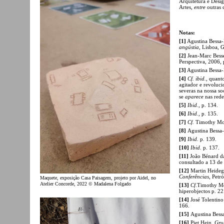
Arquitetura e Desi
Artes,
entre
outras c
Notas:
[1]
Agustina Bessa-
angústi
a
, Lisboa, 
[2]
Jean-Marc Bess
Perspectiva, 2006, 
[3]
Agustina Bessa-
[4]
Cf.
ibid
.
, quant
agitador e revoluci
severas na nossa so
se
aparece
nas rede
[5]
Ibid.,
p. 134.
[6]
Ibid.,
p. 135.
[7]
Cf.
Timothy Mo
[8]
Agustina Bessa
[9]
Ibid.
p. 139.
[10]
Ibid.
p. 137.
[11]
João Bénard da
consultado a 13 d
[12]
Martin Heidegg
Conferências
, Petr
Maquete, exposição Casa Paisagem, projeto por Aidel, no
Atelier Concorde, 2022 © Madalena Folgado
[13]
Cf
.Timothy M
hiperobjectos p. 2
[14]
José Tolentin
166.
[15]
Agustina Bess
[16]
Piet Hein,
Gru