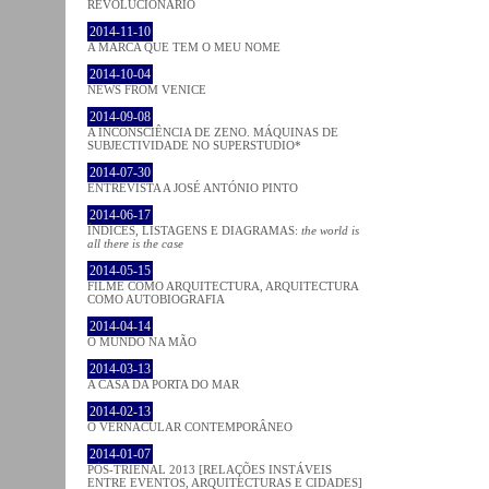
REVOLUCIONÁRIO
2014-11-10
A MARCA QUE TEM O MEU NOME
2014-10-04
NEWS FROM VENICE
2014-09-08
A INCONSCIÊNCIA DE ZENO. MÁQUINAS DE
SUBJECTIVIDADE NO SUPERSTUDIO*
2014-07-30
ENTREVISTA A JOSÉ ANTÓNIO PINTO
2014-06-17
ÍNDICES, LISTAGENS E DIAGRAMAS:
the world is
all there is the case
2014-05-15
FILME COMO ARQUITECTURA, ARQUITECTURA
COMO AUTOBIOGRAFIA
2014-04-14
O MUNDO NA MÃO
2014-03-13
A CASA DA PORTA DO MAR
2014-02-13
O VERNACULAR CONTEMPORÂNEO
2014-01-07
PÓS-TRIENAL 2013 [RELAÇÕES INSTÁVEIS
ENTRE EVENTOS, ARQUITECTURAS E CIDADES]