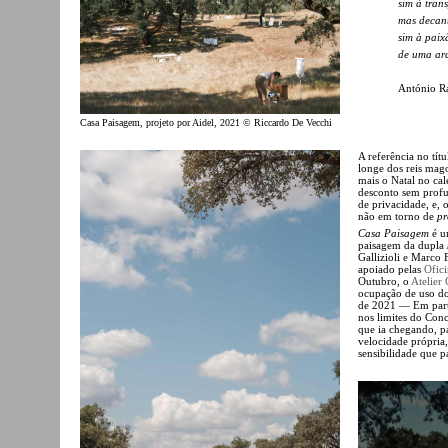
sim à tran
mas decant
sim à paix
de uma arq
António R
Casa Paisagem, projeto por Aidel, 2021 © Riccardo De Vecchi
A referência no tít
longe dos reis mag
mais o Natal no cal
desconto sem prof
de privacidade, e, 
não em torno de
pr
Casa Paisagem
é u
paisagem da dupla
Gallizioli e Marco
apoiado pelas
Ofic
Outubro, o
Atelier
ocupação de uso do
de 2021 — Em parti
nos limites do Co
que ia chegando, pa
velocidade própria
sensibilidade que pa