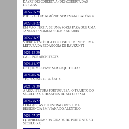
DA (RE)DESCOBERTA À (DES)COBERTA DAS
ORIGENS
2022-03-29
PODERÁ O PATRIMÓNIO SER EMANCIPATÓRIO?
2022-02-22
EM VÃO: FECHA-SE UMA PORTA PARA QUE UMA
JANELA FENOMENOLÓGICA SE ABRA
2022-01-27
SOBRE A 'ESTÉTICA DO CONHECIMENTO': UMA
LEITURA DA PEDAGOGIA DE BAUKUNST
2021-12-29
CALL FOR ARCHITECTS
2021-11-27
DE QUE ME SERVE SER ARQUITECTA?
2021-10-26
'OS CAMINHOS DA ÁGUA'
2021-09-30
A ARQUITETURA PORTUGUESA: O TRAJETO DO
SÉCULO XX E DESAFIOS DO SÉCULO XXI
2021-08-22
CERAMISTAS E ILUSTRADORES: UMA
RESIDÊNCIA EM VIANA DO ALENTEJO
2021-07-27
COMPREENSÃO DA CIDADE DO PORTO ATÉ AO
SÉCULO XX