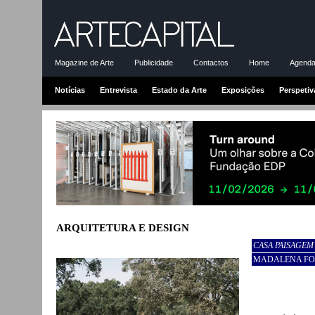
Magazine de Arte
Publicidade
Contactos
Home
Agenda-
Notícias
Entrevista
Estado da Arte
Exposições
Perspetiv
ARQUITETURA E DESIGN
CASA PAISAGEM
MADALENA F