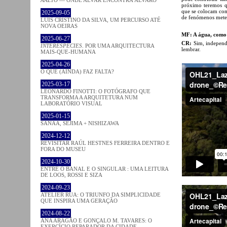
próximo teremos q
que se colocam com
2025-09-05
de fenómenos meter
LUÍS CRISTINO DA SILVA, UM PERCURSO ATÉ
NOVA OEIRAS
MF: A água, como 
2025-06-27
CR:
Sim, independ
INTERESPECIES
. POR UMA ARQUITECTURA
lembrar.
MAIS-QUE-HUMANA
2025-04-26
O QUE (AINDA) FAZ FALTA?
2025-03-17
LEONARDO FINOTTI: O FOTÓGRAFO QUE
TRANSFORMA A ARQUITETURA NUM
LABORATÓRIO VISUAL
2025-01-15
SANAA, SEJIMA + NISHIZAWA
2024-12-12
REVISITAR RAÚL HESTNES FERREIRA DENTRO E
FORA DO MUSEU
2024-10-30
ENTRE O BANAL E O SINGULAR : UMA LEITURA
DE LOOS, ROSSI E SIZA
2024-09-23
ATELIER RUA: O TRIUNFO DA SIMPLICIDADE
QUE INSPIRA UMA GERAÇÃO
2024-08-22
ANA ARAGÃO E GONÇALO M. TAVARES: O
EXERCÍCIO REPARADOR DA CIDADE