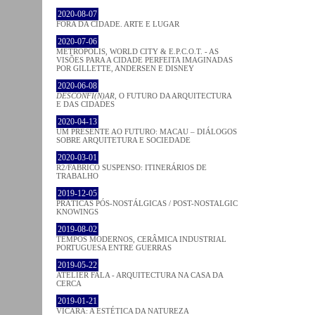
2020-08-07
FORA DA CIDADE. ARTE E LUGAR
2020-07-06
METROPOLIS, WORLD CITY & E.P.C.O.T. - AS
VISÕES PARA A CIDADE PERFEITA IMAGINADAS
POR GILLETTE, ANDERSEN E DISNEY
2020-06-08
DESCONFI(N)AR
, O FUTURO DA ARQUITECTURA
E DAS CIDADES
2020-04-13
UM PRESENTE AO FUTURO: MACAU – DIÁLOGOS
SOBRE ARQUITETURA E SOCIEDADE
2020-03-01
R2/FABRICO SUSPENSO: ITINERÁRIOS DE
TRABALHO
2019-12-05
PRÁTICAS PÓS-NOSTÁLGICAS / POST-NOSTALGIC
KNOWINGS
2019-08-02
TEMPOS MODERNOS, CERÂMICA INDUSTRIAL
PORTUGUESA ENTRE GUERRAS
2019-05-22
ATELIER FALA - ARQUITECTURA NA CASA DA
CERCA
2019-01-21
VICARA: A ESTÉTICA DA NATUREZA