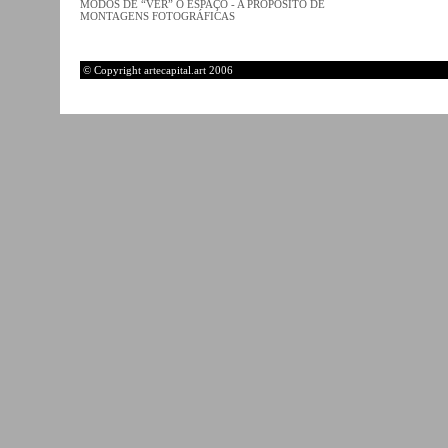
MODOS DE “VER” O ESPAÇO - A PROPÓSITO DE
MONTAGENS FOTOGRÁFICAS
© Copyright artecapital.art 2006