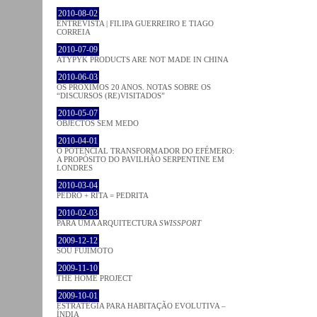
2010-08-02
ENTREVISTA | FILIPA GUERREIRO E TIAGO
CORREIA
2010-07-09
ATYPYK PRODUCTS ARE NOT MADE IN CHINA
2010-06-03
OS PRÓXIMOS 20 ANOS. NOTAS SOBRE OS
“DISCURSOS (RE)VISITADOS”
2010-05-07
OBJECTOS SEM MEDO
2010-04-01
O POTENCIAL TRANSFORMADOR DO EFÉMERO:
A PROPÓSITO DO PAVILHÃO SERPENTINE EM
LONDRES
2010-03-04
PEDRO + RITA = PEDRITA
2010-02-03
PARA UMA ARQUITECTURA
SWISSPORT
2009-12-12
SOU FUJIMOTO
2009-11-10
THE HOME PROJECT
2009-10-01
ESTRATÉGIA PARA HABITAÇÃO EVOLUTIVA –
ÍNDIA