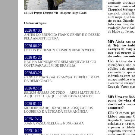
enquanto protagon
elemento universa
Christabel Stirlin
OHL21 Parque Eduardo VII | Imagem: Hugo David
exercicio cartográ
num mapa que baralh
rio opera. Quando
Outros artigos:
lado e no outro do
evolução das cidad
2026-07-30
da Idade do Ferro,
ANTES DO EDIFÍCIO: FRANK GEHRY E O DESEJO
PELA ARQUITECTURA
MF: Ainda nas pa
do Tejo, no âmbi
2026-06-29
avanços do mar, s
LISBON BY DESIGN E LISBON DESIGN WEEK
que vos ocorre di
derradeiro encont
2026-05-20
CR:
A Cova do Vap
NÃO HÁ MONUMENTO SEM ARQUIVO: LUCIO
intempéries, não 
COSTA PARA ALÉM DE BRASÍLIA
público e da arquit
elementar do que 
2026-03-26
individuos com os
HABITAR PORTUGAL 1974-2024
: O DIFÍCIL MAPA
espaço público e u
DA DEMOCRACIA
claramente em risco
Cova do Vapor mas 
2026-02-19
BELEZA APESAR DE TUDO
— AIRES MATEUS E A
ARQUITECTURA QUE SE MOSTRA AUSENTE
MF: Uma vez finda
ponto de vista 
2026-01-17
clarificados nexo
acontecer?
MODERNIDADE TRANQUILA. JOSÉ CARLOS
LOUREIRO E A ÉTICA DA PERMANÊNCIA
CR:
O convite par
Lisboa enquanto C
2025-12-12
Arquitecto Paisagis
JOANA VASCONCELOS x NUNO GAMA
cidadania e na toma
e pensar a cidade
2025-10-19
enquanto recurso v
pode contribuir ta
AALTO
— ONDE ALVAR ENCONTRA ÁLVARO