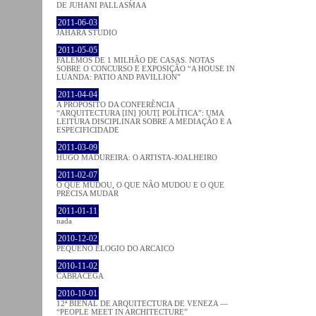
DE JUHANI PALLASMAA
2011-06-03
JAHARA STUDIO
2011-05-05
FALEMOS DE 1 MILHÃO DE CASAS. NOTAS
SOBRE O CONCURSO E EXPOSIÇÃO “A HOUSE IN
LUANDA: PATIO AND PAVILLION”
2011-04-04
A PROPÓSITO DA CONFERÊNCIA
“ARQUITECTURA [IN] ]OUT[ POLÍTICA”: UMA
LEITURA DISCIPLINAR SOBRE A MEDIAÇÃO E A
ESPECIFICIDADE
2011-03-09
HUGO MADUREIRA: O ARTISTA-JOALHEIRO
2011-02-07
O QUE MUDOU, O QUE NÃO MUDOU E O QUE
PRECISA MUDAR
2011-01-11
nada
2010-12-02
PEQUENO ELOGIO DO ARCAICO
2010-11-02
CABRACEGA
2010-10-01
12ª BIENAL DE ARQUITECTURA DE VENEZA —
“PEOPLE MEET IN ARCHITECTURE”