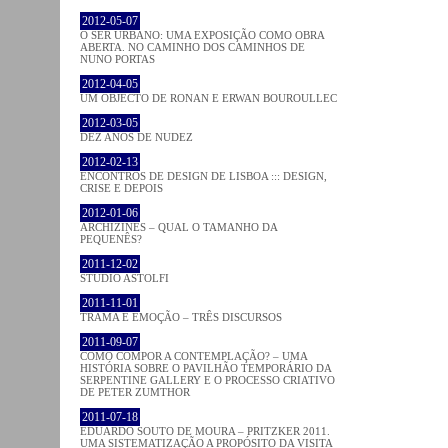
2012-05-07
O SER URBANO: UMA EXPOSIÇÃO COMO OBRA
ABERTA. NO CAMINHO DOS CAMINHOS DE
NUNO PORTAS
2012-04-05
UM OBJECTO DE RONAN E ERWAN BOUROULLEC
2012-03-05
DEZ ANOS DE NUDEZ
2012-02-13
ENCONTROS DE DESIGN DE LISBOA ::: DESIGN,
CRISE E DEPOIS
2012-01-06
ARCHIZINES – QUAL O TAMANHO DA
PEQUENÊS?
2011-12-02
STUDIO ASTOLFI
2011-11-01
TRAMA E EMOÇÃO – TRÊS DISCURSOS
2011-09-07
COMO COMPOR A CONTEMPLAÇÃO? – UMA
HISTÓRIA SOBRE O PAVILHÃO TEMPORÁRIO DA
SERPENTINE GALLERY E O PROCESSO CRIATIVO
DE PETER ZUMTHOR
2011-07-18
EDUARDO SOUTO DE MOURA – PRITZKER 2011.
UMA SISTEMATIZAÇÃO A PROPÓSITO DA VISITA