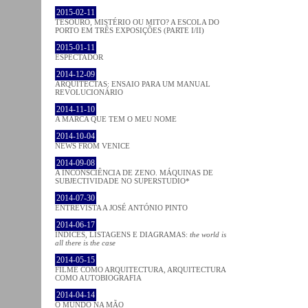
2015-02-11
TESOURO, MISTÉRIO OU MITO? A ESCOLA DO
PORTO EM TRÊS EXPOSIÇÕES (PARTE I/II)
2015-01-11
ESPECTADOR
2014-12-09
ARQUITECTAS: ENSAIO PARA UM MANUAL
REVOLUCIONÁRIO
2014-11-10
A MARCA QUE TEM O MEU NOME
2014-10-04
NEWS FROM VENICE
2014-09-08
A INCONSCIÊNCIA DE ZENO. MÁQUINAS DE
SUBJECTIVIDADE NO SUPERSTUDIO*
2014-07-30
ENTREVISTA A JOSÉ ANTÓNIO PINTO
2014-06-17
ÍNDICES, LISTAGENS E DIAGRAMAS:
the world is
all there is the case
2014-05-15
FILME COMO ARQUITECTURA, ARQUITECTURA
COMO AUTOBIOGRAFIA
2014-04-14
O MUNDO NA MÃO