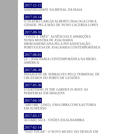
2017-11-15
SHAPINGSHAPE
NA BIENAL DA MAIA
2017-10-14
O TEATRO CARLOS ALBERTO DIALOGA COM A
CIDADE: PELA MÃO DE NUNO LACERDA LOPES
2017-09-10
“VINTE E TRÊS”. AUSÊNCIAS E APARIÇÕES
NUMA MOSTRA DE JOALHARIA
IBEROAMERICANA PELA PIN ASSOCIAÇÃO
PORTUGUESA DE JOALHARIA CONTEMPORÂNEA
2017-08-01
23 – JOALHARIA CONTEMPORÂNEA NA IBERO-
AMÉRICA
2017-06-30
PASSAGENS
DE SERRALVES PELO TERMINAL DE
CRUZEIROS DO PORTO DE LEIXÕES
2017-05-30
EVERYTHING IN THE GARDEN IS ROSY
: AS
PERIFERIAS EM IMAGENS
2017-04-18
“ÁRVORE” (2002), UMA OBRA COM A AUTORIA
EM SUSPENSO
2017-03-17
ÁLVARO SIZA : VISÕES DA ALHAMBRA
2017-02-14
“NÃO TOCAR”: O NOVO MUSEU DO DESIGN EM