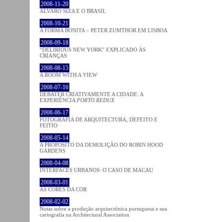
2008-11-20
ÁLVARO SIZA E O BRASIL
2008-10-21
A FORMA BONITA – PETER ZUMTHOR EM LISBOA
2008-09-18
“DELIRIOUS NEW YORK” EXPLICADO ÀS
CRIANÇAS
2008-08-15
A ROOM WITH A VIEW
2008-07-16
DEBATER CRIATIVAMENTE A CIDADE: A
EXPERIÊNCIA
PORTO REDUX
2008-06-17
FOTOGRAFIA DE ARQUITECTURA, DEFEITO E
FEITIO
2008-05-14
A PROPÓSITO DA DEMOLIÇÃO DO ROBIN HOOD
GARDENS
2008-04-08
INTERFACES URBANOS: O CASO DE MACAU
2008-03-01
AS CORES DA COR
2008-02-02
Notas sobre a produção arquitectónica portuguesa e sua
cartografia na Architectural Association