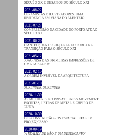
SÉCULO XX E DESAFIOS DO SÉCULO XXI
2021-08-22
CERAMISTAS E ILUSTRADORES: UMA
RESIDÊNCIA EM VIANA DO ALENTEJO
2021-07-27
COMPREENSÃO DA CIDADE DO PORTO ATÉ AO
SÉCULO XX
2021-06-20
O ANTECEDENTE CULTURAL DO PORTO NA
TRANSIÇÃO PARA O SÉCULO XXI
2021-05-12
JOÃO NISA E AS 'PRIMEIRAS IMPRESSÕES DE
UMA PAISAGEM'
2021-02-16
A ORDEM INVISÍVEL DA ARQUITECTURA
2021-01-10
SURENDER, SURENDER
2020-11-30
AS MULHERES NO PRIVATE PRESS MOVEMENT:
ESCRITAS, LETRAS DE METAL E CHEIRO DE
TINTA
2020-10-30
DES/CONSTRUÇÃO - OS ESPACIALISTAS EM
PRO(EX)CESSO
2020-09-19
'A REALIDADE NÃO É UM DESENCANTO'