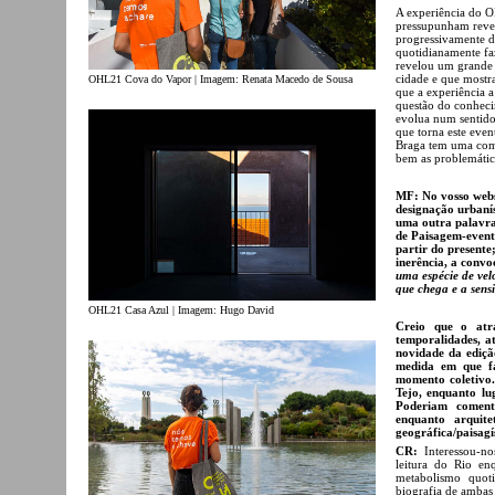
A experiência do O
pressupunham revela
progressivamente d
quotidianamente fa
revelou um grande 
cidade e que mostr
OHL21 Cova do Vapor | Imagem: Renata Macedo de Sousa
que a experiência a
questão do conheci
evolua num sentido,
que torna este even
Braga tem uma comp
bem as problemática
MF: No vosso webs
designação urbanís
uma outra palavra,
de Paisagem-evento
partir do presente
inerência, a convo
uma espécie de vel
que chega e a sensi
OHL21 Casa Azul | Imagem: Hugo David
Creio que o atra
temporalidades, a
novidade da ediçã
medida em que faz
momento coletivo
Tejo, enquanto lug
Poderiam comenta
enquanto arquite
geográfica/paisagí
CR:
Interessou-n
leitura do Rio en
metabolismo quot
biografia de ambas