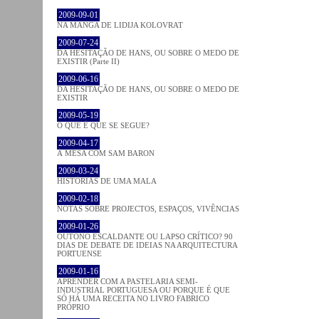
2009-09-01
NA MANGA DE LIDIJA KOLOVRAT
2009-07-24
DA HESITAÇÃO DE HANS, OU SOBRE O MEDO DE
EXISTIR (Parte II)
2009-06-16
DA HESITAÇÃO DE HANS, OU SOBRE O MEDO DE
EXISTIR
2009-05-19
O QUE É QUE SE SEGUE?
2009-04-17
À MESA COM SAM BARON
2009-03-24
HISTÓRIAS DE UMA MALA
2009-02-18
NOTAS SOBRE PROJECTOS, ESPAÇOS, VIVÊNCIAS
2009-01-26
OUTONO ESCALDANTE OU LAPSO CRÍTICO? 90
DIAS DE DEBATE DE IDEIAS NA ARQUITECTURA
PORTUENSE
2009-01-16
APRENDER COM A PASTELARIA SEMI-
INDUSTRIAL PORTUGUESA OU PORQUE É QUE
SÓ HÁ UMA RECEITA NO LIVRO FABRICO
PRÓPRIO