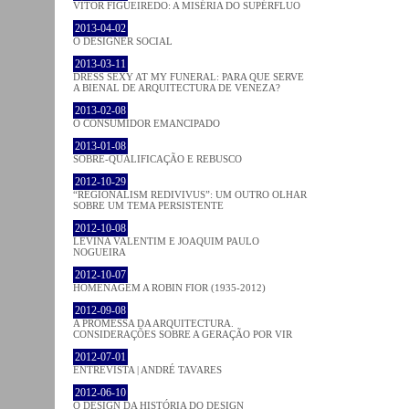
VÍTOR FIGUEIREDO: A MISÉRIA DO SUPÉRFLUO
2013-04-02
O DESIGNER SOCIAL
2013-03-11
DRESS SEXY AT MY FUNERAL: PARA QUE SERVE
A BIENAL DE ARQUITECTURA DE VENEZA?
2013-02-08
O CONSUMIDOR EMANCIPADO
2013-01-08
SOBRE-QUALIFICAÇÃO E REBUSCO
2012-10-29
“REGIONALISM REDIVIVUS”: UM OUTRO OLHAR
SOBRE UM TEMA PERSISTENTE
2012-10-08
LEVINA VALENTIM E JOAQUIM PAULO
NOGUEIRA
2012-10-07
HOMENAGEM A ROBIN FIOR (1935-2012)
2012-09-08
A PROMESSA DA ARQUITECTURA.
CONSIDERAÇÕES SOBRE A GERAÇÃO POR VIR
2012-07-01
ENTREVISTA | ANDRÉ TAVARES
2012-06-10
O DESIGN DA HISTÓRIA DO DESIGN