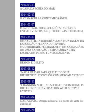
2014-03-13
A CASA DA PORTA DO MAR
2014-02-13
O VERNACULAR CONTEMPORÂNEO
2014-01-07
PÓS-TRIENAL 2013 [RELAÇÕES INSTÁVEIS
ENTRE EVENTOS, ARQUITECTURAS E CIDADES]
2013-11-12
UMA SUBTIL INTERFERÊNCIA: A MONTAGEM DA
EXPOSIÇÃO “FERNANDO TÁVORA:
MODERNIDADE PERMANENTE” EM GUIMARÃES
OU UMA EXPOSIÇÃO TEMPORÁRIA NUMA
ESCOLA EM PLENO FUNCIONAMENTO
2013-09-24
DESIGN E DELITO
2013-08-12
“NADA MUDAR PARA QUE TUDO SEJA
DIFERENTE”: CONVERSA COM
BEYOND ENTROPY
2013-08-11
“CHANGING NOTHING SO THAT EVERYTHING IS
DIFFERENT”: CONVERSATION WITH
BEYOND
ENTROPY
2013-07-04
CORTA MATO. Design industrial do ponto de vista do
utilizador
2013-05-20