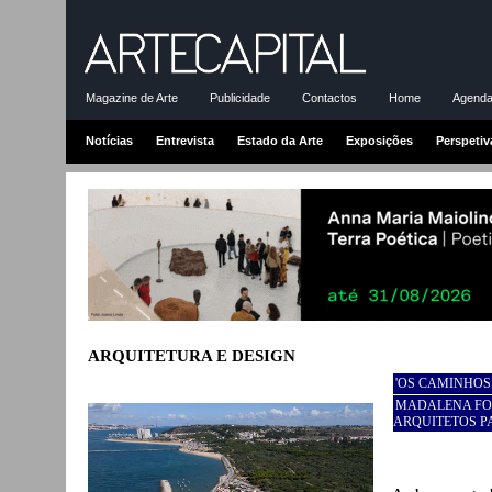
Magazine de Arte
Publicidade
Contactos
Home
Agenda-
Notícias
Entrevista
Estado da Arte
Exposições
Perspetiv
ARQUITETURA E DESIGN
'OS CAMINHOS
MADALENA FOL
ARQUITETOS P