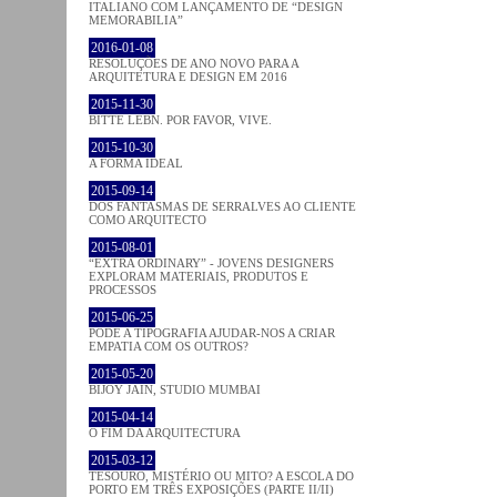
ITALIANO COM LANÇAMENTO DE “DESIGN
MEMORABILIA”
2016-01-08
RESOLUÇÕES DE ANO NOVO PARA A
ARQUITETURA E DESIGN EM 2016
2015-11-30
BITTE LEBN. POR FAVOR, VIVE.
2015-10-30
A FORMA IDEAL
2015-09-14
DOS FANTASMAS DE SERRALVES AO CLIENTE
COMO ARQUITECTO
2015-08-01
“EXTRA ORDINARY” - JOVENS DESIGNERS
EXPLORAM MATERIAIS, PRODUTOS E
PROCESSOS
2015-06-25
PODE A TIPOGRAFIA AJUDAR-NOS A CRIAR
EMPATIA COM OS OUTROS?
2015-05-20
BIJOY JAIN, STUDIO MUMBAI
2015-04-14
O FIM DA ARQUITECTURA
2015-03-12
TESOURO, MISTÉRIO OU MITO? A ESCOLA DO
PORTO EM TRÊS EXPOSIÇÕES (PARTE II/II)