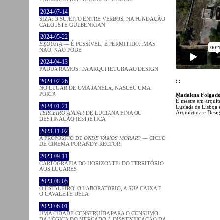
2024-07-14
SIZA: O SUJEITO ENTRE VERBOS, NA FUNDAÇÃO
CALOUSTE GULBENKIAN
2024-05-22
EXOUSIA
— É POSSÍVEL, É PERMITIDO...MAS
NÃO, NÃO PODE
2024-04-13
PÁDUA RAMOS: DA ARQUITETURA AO DESIGN
:::
2024-02-26
NO LUGAR DE UMA JANELA, NASCEU UMA
PORTA
Madalena Folgad
É mestre em arquite
2024-01-21
Lusíada de Lisboa e
Arquitetura e Desig
TERCEIRO ANDAR
DE LUCIANA FINA OU
DESTINAÇÃO (EST)ÉTICA
2023-11-02
A PROPÓSITO DE
ONDE VAMOS MORAR?
— CICLO
DE CINEMA POR ANDY RECTOR
2023-09-11
CARTOGRAFIA DO HORIZONTE: DO TERRITÓRIO
AOS LUGARES
2023-08-05
O ESTALEIRO, O LABORATÓRIO, A SUA CAIXA E
O CAVALETE DELA
2023-06-01
UMA CIDADE CONSTRUÍDA PARA O CONSUMO:
DA LÓGICA DO MERCADO À DISNEYFICAÇÃO DA