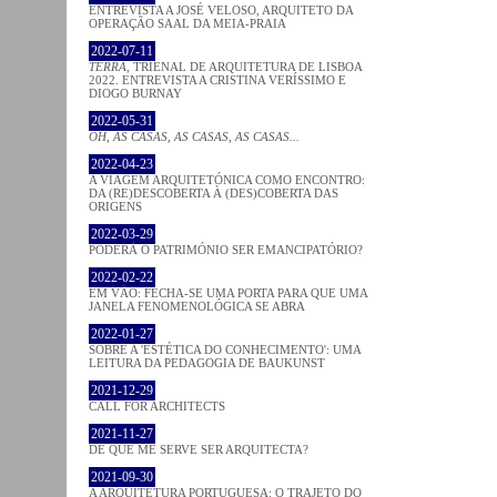
ENTREVISTA A JOSÉ VELOSO, ARQUITETO DA
OPERAÇÃO SAAL DA MEIA-PRAIA
2022-07-11
TERRA
, TRIENAL DE ARQUITETURA DE LISBOA
2022. ENTREVISTA A CRISTINA VERÍSSIMO E
DIOGO BURNAY
2022-05-31
OH, AS CASAS, AS CASAS, AS CASAS...
2022-04-23
A VIAGEM ARQUITETÓNICA COMO ENCONTRO:
DA (RE)DESCOBERTA À (DES)COBERTA DAS
ORIGENS
2022-03-29
PODERÁ O PATRIMÓNIO SER EMANCIPATÓRIO?
2022-02-22
EM VÃO: FECHA-SE UMA PORTA PARA QUE UMA
JANELA FENOMENOLÓGICA SE ABRA
2022-01-27
SOBRE A 'ESTÉTICA DO CONHECIMENTO': UMA
LEITURA DA PEDAGOGIA DE BAUKUNST
2021-12-29
CALL FOR ARCHITECTS
2021-11-27
DE QUE ME SERVE SER ARQUITECTA?
2021-09-30
A ARQUITETURA PORTUGUESA: O TRAJETO DO