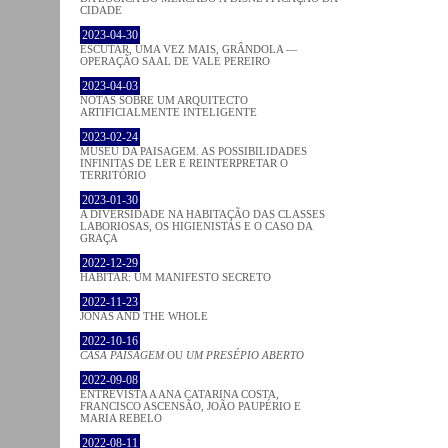
CIDADE
2023-04-30
ESCUTAR, UMA VEZ MAIS, GRÂNDOLA —
OPERAÇÃO SAAL DE VALE PEREIRO
2023-04-03
NOTAS SOBRE UM ARQUITECTO
ARTIFICIALMENTE INTELIGENTE
2023-02-24
MUSEU DA PAISAGEM. AS POSSIBILIDADES
INFINITAS DE LER E REINTERPRETAR O
TERRITÓRIO
2023-01-30
A DIVERSIDADE NA HABITAÇÃO DAS CLASSES
LABORIOSAS, OS HIGIENISTAS E O CASO DA
GRAÇA
2022-12-29
HABITAR: UM MANIFESTO SECRETO
2022-11-23
JONAS AND THE WHOLE
2022-10-16
CASA PAISAGEM
OU
UM PRESÉPIO ABERTO
2022-09-08
ENTREVISTA A ANA CATARINA COSTA,
FRANCISCO ASCENSÃO, JOÃO PAUPÉRIO E
MARIA REBELO
2022-08-11