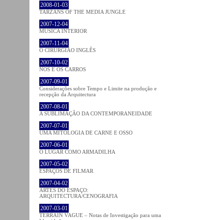
2008-01-03
TARZANS OF THE MEDIA JUNGLE
2007-12-04
MÚSICA INTERIOR
2007-11-04
O CIRURGIÃO INGLÊS
2007-10-02
NÓS E OS CARROS
2007-09-01
Considerações sobre Tempo e Limite na produção e
recepção da Arquitectura
2007-08-01
A SUBLIMAÇÃO DA CONTEMPORANEIDADE
2007-07-01
UMA MITOLOGIA DE CARNE E OSSO
2007-06-01
O LUGAR COMO ARMADILHA
2007-05-02
ESPAÇOS DE FILMAR
2007-04-02
ARTES DO ESPAÇO:
ARQUITECTURA/CENOGRAFIA
2007-03-01
TERRAIN VAGUE – Notas de Investigação para uma