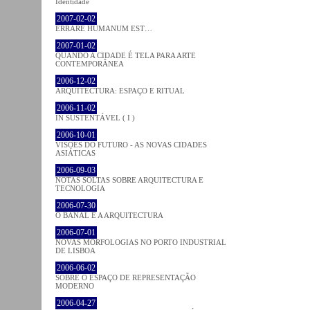
Identidade
2007-02-02
ERRARE HUMANUM EST…
2007-01-02
QUANDO A CIDADE É TELA PARA ARTE
CONTEMPORÂNEA
2006-12-02
ARQUITECTURA: ESPAÇO E RITUAL
2006-11-02
IN SUSTENTÁVEL ( I )
2006-10-01
VISÕES DO FUTURO - AS NOVAS CIDADES
ASIÁTICAS
2006-09-03
NOTAS SOLTAS SOBRE ARQUITECTURA E
TECNOLOGIA
2006-07-30
O BANAL E A ARQUITECTURA
2006-07-01
NOVAS MORFOLOGIAS NO PORTO INDUSTRIAL
DE LISBOA
2006-06-02
SOBRE O ESPAÇO DE REPRESENTAÇÃO
MODERNO
2006-04-27