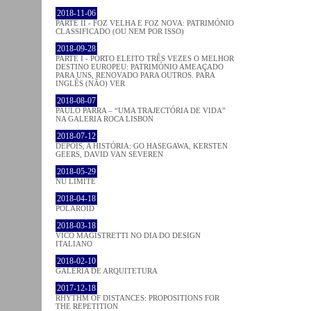
2018-11-06
PARTE II - FOZ VELHA E FOZ NOVA: PATRIMÓNIO
CLASSIFICADO (OU NEM POR ISSO)
2018-09-28
PARTE I - PORTO ELEITO TRÊS VEZES O MELHOR
DESTINO EUROPEU: PATRIMÓNIO AMEAÇADO
PARA UNS, RENOVADO PARA OUTROS. PARA
INGLÊS (NÃO) VER
2018-08-07
PAULO PARRA – “UMA TRAJECTÓRIA DE VIDA”
NA GALERIA ROCA LISBON
2018-07-12
DEPOIS, A HISTÓRIA: GO HASEGAWA, KERSTEN
GEERS, DAVID VAN SEVEREN
2018-05-29
NU LIMITE
2018-04-18
POLAROID
2018-03-18
VICO MAGISTRETTI NO DIA DO DESIGN
ITALIANO
2018-02-10
GALERIA DE ARQUITETURA
2017-12-18
RHYTHM OF DISTANCES: PROPOSITIONS FOR
THE REPETITION