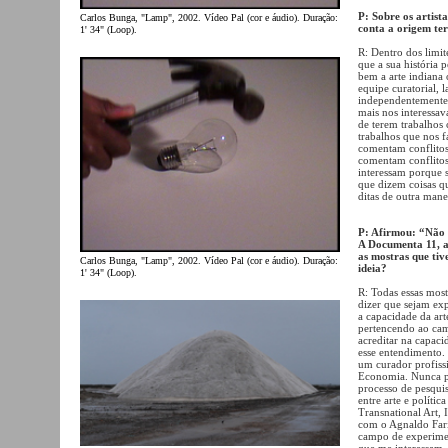
P: Sobre os artist
Carlos Bunga, "Lamp", 2002. Vídeo Pal (cor e áudio). Duração:
conta a origem ter
1' 34" (Loop).
R: Dentro dos limi
que a sua história 
bem a arte indiana
equipe curatorial, 
independentemente d
mais nos interessav
de terem trabalhos
trabalhos que nos
comentam conflitos
comentam conflitos
interessam porque 
que dizem coisas qu
ditas de outra mane
P: Afirmou: “Não 
A Documenta 11, a 
as mostras que tiv
Carlos Bunga, "Lamp", 2002. Vídeo Pal (cor e áudio). Duração:
ideia?
1' 34" (Loop).
R: Todas essas most
dizer que sejam exp
a capacidade da ar
pertencendo ao camp
acreditar na capaci
esse entendimento
um curador profiss
Economia. Nunca p
processo de pesqui
entre arte e políti
Transnational Art, 
com o Agnaldo Faria
campo de experiment
que me interessam. 