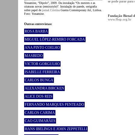
se pode parar para 
Yonamine, “Dipolo”, 2009. Da instalação “Os mestres e as
criaturas novas (remixstyle)”. Instalação de parede, serigrafia
sobre papel de
jornal.Cristina
Guerra Contemporary Art, Lisboa.
Foto: Yonamine.
Fundação Bienal d
www.fbsp.org.br
Outras entrevistas:
ROSA BARBA
MIGUEL LÓPEZ-REMIRO FORCADA
ANA PINTO COELHO
MASBEDO
VICTOR GORGULHO
ISABELLE FERREIRA
CARLOS BUNGA
ALEXANDRA BIRCKEN
ALICE DOS REIS
FERNANDO MARQUES PENTEADO
CARLOS CARIMA
CAO GUIMARÃES
HANS IBELINGS E JOHN ZEPPETELLI