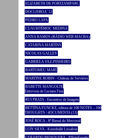
ELIZABETH DE PORTZAMPARC
DOCLISBOA’ 12
PEDRO LAPA
CUAUHTÉMOC MEDINA
ANNA RAMOS (RÀDIO WEB MACBA)
CATARINA MARTINS
NICOLAS GALLEY
GABRIELA VAZ-PINHEIRO
BARTOMEU MARÍ
MARTINE ROBIN - Château de Servières
BABETTE MANGOLTE
Entrevista de Luciana Fina
RUI PRATA - Encontros da Imagem
BETTINA FUNCKE, editora de 100 NOTES – 100
THOUGHTS / dOCUMENTA (13)
JOSÉ ROCA - 8ª Bienal do Mercosul
LUÍS SILVA - Kunsthalle Lissabon
GERARDO MOSQUERA - PHotoEspaña