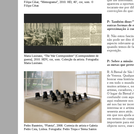
Filipa César, “Memograma”, 2010. HD, 40’, cor, som. ©
apareceu a oportuni
Filipa César.
tocaram-me por dif
convicções do que é
P: Também disse:”
outras formas de e
aproximação à cu
R: Não estou fascin
não pode ser dito 
aspecto relevante q
quando temos de fal
exposição.
Maria Lusitano, “The War Correspondent” [Correspondente de
guerra], 2010. HDV, cor, som. Colecção da artista. Fotografia:
P: Sobre a missão 
Maria Lusitano.
as metas que prete
R: A Bienal de São
de Veneza. Qualque
honrar essa históri
e em todo o mundo.
muitos artistas e, 
artistas, curadores,
O lugar da Bienal 
confundir com aquel
aqui realmente nos 
até nos faz ter ince
interessa se o artis
sessenta anos atrás
em que nos ajuda a
em termos de compr
importante para en
Pedro Barateiro, “Plateia”, 2008. Cortesia do artista e Galeria
objecto novo, esse é
Pedro Cera, Lisboa. Fotografia: Pedro Tropa e Teresa Santos