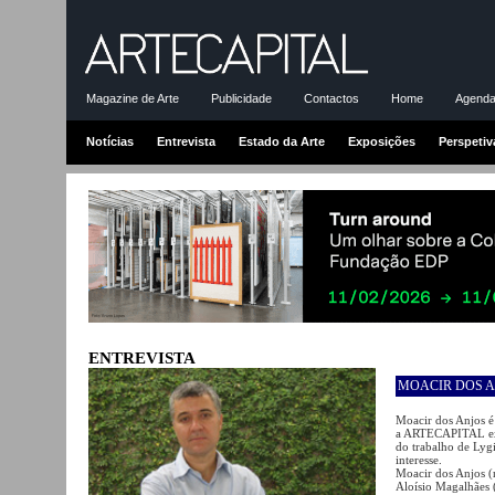
Magazine de Arte
Publicidade
Contactos
Home
Agenda-
Notícias
Entrevista
Estado da Arte
Exposições
Perspetiv
ENTREVISTA
MOACIR DOS 
Moacir dos Anjos é
a ARTECAPITAL expl
do trabalho de Lygi
interesse.
Moacir dos Anjos (
Aloísio Magalhães 