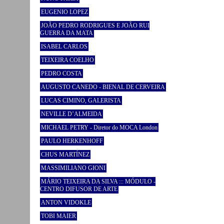
EUGENIO LOPEZ
JOÃO PEDRO RODRIGUES E JOÃO RUI
GUERRA DA MATA
ISABEL CARLOS
TEIXEIRA COELHO
PEDRO COSTA
AUGUSTO CANEDO - BIENAL DE CERVEIRA
LUCAS CIMINO, GALERISTA
NEVILLE D’ALMEIDA
MICHAEL PETRY - Diretor do MOCA London
PAULO HERKENHOFF
CHUS MARTÍNEZ
MASSIMILIANO GIONI
MÁRIO TEIXEIRA DA SILVA ::: MÓDULO -
CENTRO DIFUSOR DE ARTE
ANTON VIDOKLE
TOBI MAIER