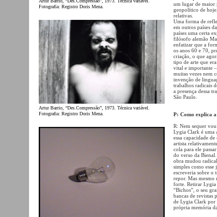
Artur Barrio, “Des.Compressão”, 1973. Técnica variável.
um lugar de maior
Fotografia: Registro Doris Mena.
geopolítico de hoj
relativas.
Uma forma de reflect
em outros países d
países uma certa e
filósofo alemão Max
enfatizar que a for
os anos 60 e 70, 
criação, o que ago
tipo de arte que e
vital e importante 
muitas vezes nem c
invenção de lingua
trabalhos radicais 
a presença dessa t
São Paulo.
Artur Barrio, “Des.Compressão”, 1973. Técnica variável.
Fotografia: Registro Doris Mena.
P: Como explica a
R: Nem sequer vou f
Lygia Clark é uma a
essa capacidade de
artista relativame
cola para ele passa
do verso da Bienal.
obra mudou radical
simples como esse 
escreveria sobre o 
repor. Mas mesmo n
forte. Retirar Lygi
“Bichos”, o seu gra
bancas de revistas 
de Lygia Clark por 
própria memória da 