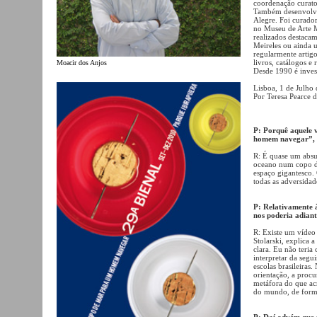
coordenação curator
Também desenvolve
Alegre. Foi curado
no Museu de Arte M
realizados destaca
Meireles ou ainda 
regularmente artigos
livros, catálogos e
Moacir dos Anjos
Desde 1990 é inves
Lisboa, 1 de Julho
Por Teresa Pearce 
P: Porquê aquele 
homem navegar”, p
R: É quase um absur
oceano num copo de
espaço gigantesco.
todas as adversidade
P: Relativamente à
nos poderia adiant
R: Existe um vídeo
Stolarski, explica 
clara. Eu não teria
interpretar da segu
escolas brasileiras
orientação, a proc
metáfora do que ac
do mundo, de forma
P: Daí advém que n