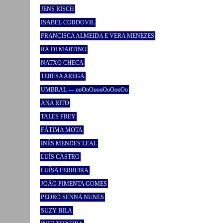
JENS RISCH
ISABEL CORDOVIL
FRANCISCA ALMEIDA E VERA MENEZES
RÄ DI MARTINO
NATXO CHECA
TERESA AREGA
UMBRAL — ooOoOoooOoOooOo
ANA RITO
TALES FREY
FÁTIMA MOTA
INÊS MENDES LEAL
LUÍS CASTRO
LUÍSA FERREIRA
JOÃO PIMENTA GOMES
PEDRO SENNA NUNES
SUZY BILA