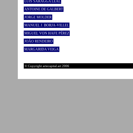
LUÍS SÁRAGGA LEAL
ANTOINE DE GALBERT
JORGE MOLDER
MANUEL J. BORJA-VILLEL
MIGUEL VON HAFE PÉREZ
JOÃO RENDEIRO
MARGARIDA VEIGA
© Copyright artecapital.art 2006