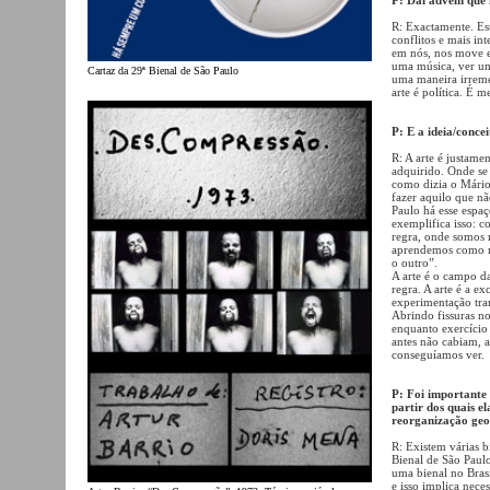
R: Exactamente. Est
conflitos e mais in
em nós, nos move e 
uma música, ver um
Cartaz da 29ª Bienal de São Paulo
uma maneira irreme
arte é política. É m
P: E a ideia/conce
R: A arte é justam
adquirido. Onde se 
como dizia o Mário 
fazer aquilo que nã
Paulo há esse espa
exemplifica isso: 
regra, onde somos 
aprendemos como no
o outro”.
A arte é o campo d
regra. A arte é a ex
experimentação tra
Abrindo fissuras no
enquanto exercício
antes não cabiam, a
conseguíamos ver.
P: Foi importante 
partir dos quais e
reorganização geo
R: Existem várias b
Bienal de São Paulo
uma bienal no Brasi
e isso implica nece