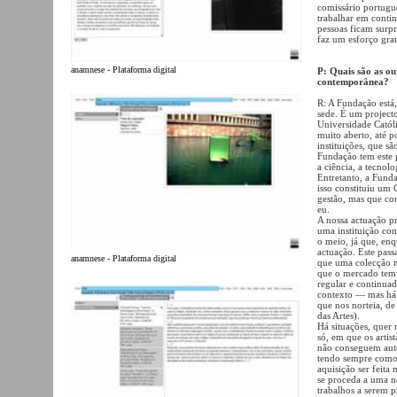
comissário portuguê
trabalhar em contin
pessoas ficam surp
faz um esforço gra
anamnese - Plataforma digital
P: Quais são as ou
contemporânea?
R: A Fundação está
sede. É um project
Universidade Catól
muito aberto, até 
instituições, que 
Fundação tem este 
a ciência, a tecnol
Entretanto, a Fund
isso constituiu um
gestão, mas que con
eu.
A nossa actuação p
uma instituição com
o meio, já que, en
actuação. Este pass
anamnese - Plataforma digital
que uma colecção n
que o mercado tem 
regular e continua
contexto — mas há m
que nos norteia, de 
das Artes).
Há situações, quer 
só, em que os artis
não conseguem auto-
tendo sempre como 
aquisição ser feita
se proceda a uma ne
trabalhos a serem 