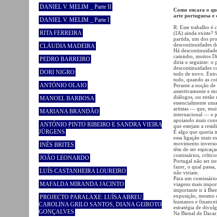
DANIEL V. MELIM _ Parte II
Como encara o que
arte portuguesa e o
DANIEL V. MELIM _ Parte I
R: Esse trabalho é c
RITA FERREIRA
(IA) ainda existe? S
partida, um dos pro
descontinuidades do
CLÁUDIA MADEIRA
Há descontinuidade
caminho, muitos Di
PEDRO BARREIRO
diria o seguinte: o
descontinuidades co
DORI NIGRO
tudo de novo. Entr
tudo, quando as co
ANTÓNIO OLAIO
Perante a noção de
assertivamente e m
diálogos, ou então 
MANOEL BARBOSA
essencialmente uma 
artistas — que, mu
MARIANA BRANDÃO
internacional — e p
apoiando mais cons
ANTÓNIO PINTO RIBEIRO E SANDRA VIEIRA
que estejam a resid
JÜRGENS
É algo que queria 
essa ligação mais e
movimento inverso, 
INÊS BRITES
têm de ser espicaça
comissários, crític
JOÃO LEONARDO
Portugal não ser n
fazer, o qual passa
LUÍS CASTANHEIRA LOUREIRO
não viriam.
Para um comissário 
MAFALDA MIRANDA JACINTO
viagens mais import
importante ir à Bie
exposição, mesmo q
PROJECTO PARALAXE: LUÍSA ABREU,
humanos e financei
CAROLINA GRILO SANTOS, DIANA GEIROTO
estratégia de divul
GONÇALVES
Na Bienal de Dacar