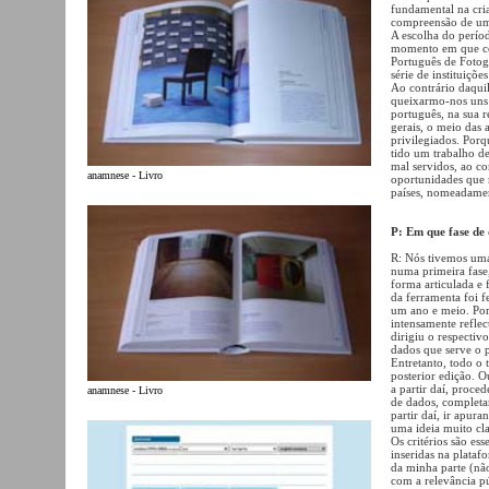
fundamental na cri
compreensão de um 
A escolha do perío
momento em que com
Português de Fotog
série de instituiçõ
Ao contrário daqui
queixarmo-nos uns 
português, na sua 
gerais, o meio das 
privilegiados. Porq
tido um trabalho de
mal servidos, ao co
anamnese - Livro
oportunidades que 
países, nomeadamen
P: Em que fase de
R: Nós tivemos uma
numa primeira fase
forma articulada e 
da ferramenta foi f
um ano e meio. Por 
intensamente reflec
dirigiu o respectiv
dados que serve o p
Entretanto, todo o 
posterior edição. O
a partir daí, proce
anamnese - Livro
de dados, completar
partir daí, ir apura
uma ideia muito cla
Os critérios são es
inseridas na plataf
da minha parte (nã
com a relevância pú