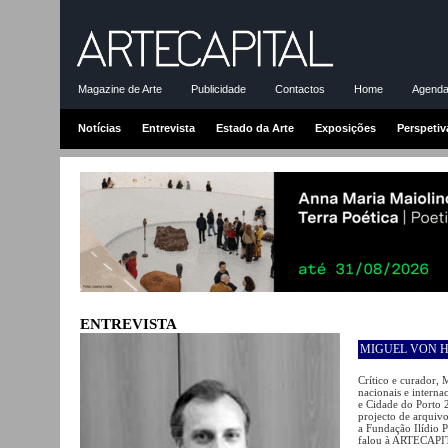
Magazine de Arte
Publicidade
Contactos
Home
Agenda-
Notícias
Entrevista
Estado da Arte
Exposições
Perspetiv
ENTREVISTA
MIGUEL VON H
Crítico e curador, 
nacionais e internac
e Cidade do Porto 
projecto de arquiv
a Fundação Ilídio P
falou à ARTECAPITA