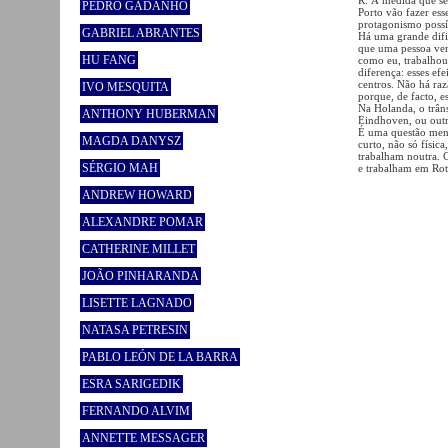
PEDRO GADANHO
Porto vão fazer ess
protagonismo possí
GABRIEL ABRANTES
Há uma grande difi
que uma pessoa ven
HU FANG
como eu, trabalhou
diferença: esses ef
centros. Não há raz
IVO MESQUITA
porque, de facto, e
Na Holanda, o trân
ANTHONY HUBERMAN
Eindhoven, ou outr
É uma questão menta
MAGDA DANYSZ
curto, não só físi
trabalham noutra.
SÉRGIO MAH
e trabalham em Rot
ANDREW HOWARD
ALEXANDRE POMAR
CATHERINE MILLET
JOÃO PINHARANDA
LISETTE LAGNADO
NATASA PETRESIN
PABLO LEÓN DE LA BARRA
ESRA SARIGEDIK
FERNANDO ALVIM
ANNETTE MESSAGER