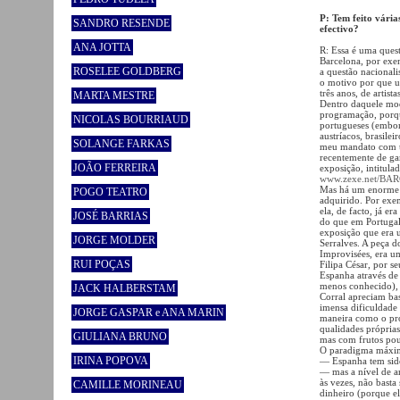
P: Tem feito vária
SANDRO RESENDE
efectivo?
ANA JOTTA
R: Essa é uma ques
Barcelona, por exe
ROSELEE GOLDBERG
a questão nacional
o motivo por que u
três anos, de artist
MARTA MESTRE
Dentro daquele mod
programação, porque
NICOLAS BOURRIAUD
portugueses (embora
austríacos, brasilei
SOLANGE FARKAS
meu mandato com u
recentemente de ga
JOÃO FERREIRA
exposição, intitula
www.zexe.net/BA
Mas há um enorme r
POGO TEATRO
adquirido. Por exe
ela, de facto, já er
JOSÉ BARRIAS
do que em Portugal
exposição que era 
JORGE MOLDER
Serralves. A peça d
Improvisées, era u
RUI POÇAS
Filipa César, por s
Espanha através de 
menos conhecido), 
JACK HALBERSTAM
Corral apreciam bas
imensa dificuldade
JORGE GASPAR e ANA MARIN
maneira como o pró
qualidades próprias
GIULIANA BRUNO
mas com frutos pouc
O paradigma máximo
IRINA POPOVA
— Espanha tem sido
— mas a nível de ar
às vezes, não basta
CAMILLE MORINEAU
dinheiro (porque el