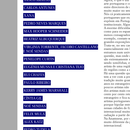
VASCO ARAÚJO
arte portuguesa e co
entre directores d
CARLOS ANTUNES
muito maior no sen
Nós cá praticamente
XANA
portugueses que ex
expõem em Portuga
PEDRO NEVES MARQUES
institucionais. Alg
A enorme dificuldad
MAX HOOPER SCHNEIDER
como para os espanh
menos consagrados 
exemplo, contam-se
BEATRIZ ALBUQUERQUE
grandes exposições 
Trata-se, no seu ca
VIRGINIA TORRENTE, JACOBO CASTELLANO
essencialmente em E
E NOÉ SENDAS
entramos num univer
questão, mas onde e
PENELOPE CURTIS
são extremamente x
sendo xenófobas, e
artista de uma regi
EUGÉNIA MUSSA E CRISTIANA TEJO
de regiões como a n
Há uma questão que
RUI CHAFES
tem a ver com a pre
tradição muito gra
PAULO RIBEIRO
anos no estrangeir
poucos artistas nã
KERRY JAMES MARSHALL
dos artistas mais c
cento por cento ret
estrangeiro e fica
CÍNTIA GIL
artistas portuguese
porque bipolar ent
NOÉ SENDAS
nessas cidades de f
internacional muito
FELIX MULA
radiação a partir d
Na Anamnese, por e
ALEX KATZ
muito diferente da 
internacional.
PEDRO TUDELA