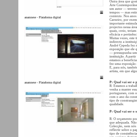
Outra área que gost
Arte Contemporânea 
um autor — terreno
tempos — mas estimu
contexto. Nos anos 
anamnese - Plataforma digital
Carneiro, por exem
importante estimula
projectos nessa áre
quais, creio, teria
eficácia e pertinênc
Muitas vezes, este
indirecto a institu
André Cepeda fez n
exposição que ele 
— pressupunha um c
instituição. A par
estamos a beneficia
fez uma exposição q
E, para nós, també
artista, em que al
P: Qual vai ser o 
anamnese - Plataforma digital
R: Estamos a trabal
venha a manter ess
portugueses, com o
com o ano da const
tipo de constrangim
qualidade.
P: Qual vai ser o
R: O orçamento pod
que adequada. Não 
Colecção, nem nós 
reflectir sobre o 
tipo de consistênci
um carácter distinti