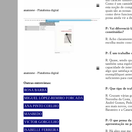
Como é um caminho 
esta noção de compr
anamnese - Plataforma digital
quais são as nossas
como deve funciona
possa ainda vir a d
P: Vai diferenciá-
constituídas?
R: Acho claramente 
escolha muito concr
P: É um trabalho 
R: Quase, sendo qu
também uma espécie
capacidade de inter
algo que satisfaça 
anamnese - Plataforma digital
exemplifiquei ante
suficientes para cu
Outras entrevistas:
P: Que tipo de tra
ROSA BARBA
R: Cruzam várias g
MIGUEL LÓPEZ-REMIRO FORCADA
Noronha da Costa, 
André Gomes, Pedro
ANA PINTO COELHO
aos mais novos, co
Barateiro e a Catari
MASBEDO
P: O que pensa da
VICTOR GORGULHO
apresentação no p
ISABELLE FERREIRA
R: Há algo que me p