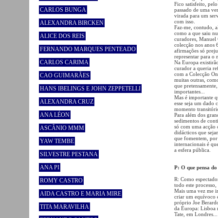
Fico satisfeito, pe
CARLOS BUNGA
passado de uma ver
virada para um ser
com isso.
ALEXANDRA BIRCKEN
Faz-me, contudo, a
como a que saiu nu
ALICE DOS REIS
curadores, Manuel 
colecção nos anos 
FERNANDO MARQUES PENTEADO
afirmações só preju
representar para o 
CARLOS CARIMA
Na Europa existirã
curador a queria r
com a Colecção Onn
CAO GUIMARÃES
muitas outras, com
que pretensamente,
HANS IBELINGS E JOHN ZEPPETELLI
importantes...
Mas é importante qu
ALEXANDRA CRUZ
esse seja um dado 
momento transitóri
ANA LÉON
Para além dos gran
sedimentos de conti
só com uma acção c
ASCÂNIO MMM
didácticos que seja
que fomentem, por e
YAW TEMBE
internacionais é qu
a esfera pública.
SILVESTRE PESTANA
ANA PI
P: O que pensa do
R: Como espectado
ROMY CASTRO
todo este processo,
Mais uma vez me im
AIDA CASTRO E MARIA MIRE
criar um equívoco 
próprio Joe Berard
TITA MARAVILHA
da Europa: Lisboa 
Tate, em Londres...