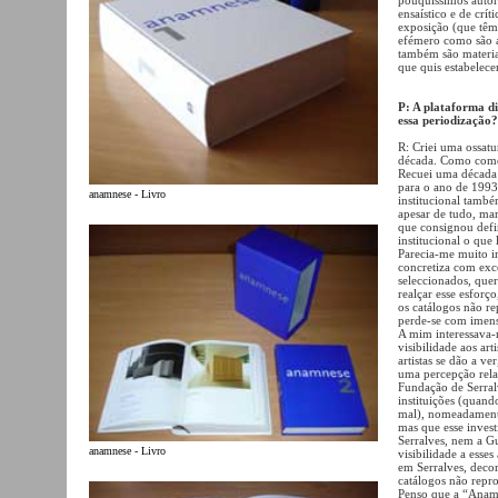
ensaístico e de crí
exposição (que têm
efémero como são a
também são materia
que quis estabelece
P: A plataforma d
essa periodização?
R: Criei uma ossatu
década. Como come
Recuei uma década (
para o ano de 1993,
anamnese - Livro
institucional tamb
apesar de tudo, ma
que consignou defi
institucional o que
Parecia-me muito im
concretiza com exc
seleccionados, que
realçar esse esforç
os catálogos não r
perde-se com imens
A mim interessava-
visibilidade aos art
artistas se dão a v
uma percepção rela
Fundação de Serral
instituições (quan
mal), nomeadamente
mas que esse invest
Serralves, nem a G
anamnese - Livro
visibilidade a esse
em Serralves, deco
catálogos não repr
Penso que a “Anamn