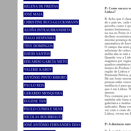
HELENA DE FREITAS
P: Como encara es
Lisboa?
JOSÉ MAIA
R: Acho que é clar
CHRISTINE BUCI-GLUCKSMANN
de o país ser, cada 
percebo como é que 
muitos fenómenos,
ALOÑA INTXAURRANDIETA
na rua no Porto (e
declínio económico 
TIAGO HESPANHA
enorme presença d
assustadora de kno
TINY DOMINGOS
O campo das artes p
suficiente de colec
DAVID SANTOS
média alta se está 
Quando vou a Lisbo
reagimos por regio
EDUARDO GARCÍA NIETO
quadros estatístic
termos de Produto I
VALERIE KABOV
região de Lisboa e 
Península Ibérica, 
ANTÓNIO PINTO RIBEIRO
Há um fosso enorme
pessoas estão conce
PAULO REIS
tendência é para q
que é em Lisboa. N
imenso.
GERARDO MOSQUERA
Fico contente por 
também não fazia se
EUGENE TAN
galerística e insti
indicador. Basta ve
PAULO CUNHA E SILVA
ver com o custo de 
Lisboa, vivem em B
NICOLAS BOURRIAUD
P: A distância ent
JOSÉ ANTÓNIO FERNANDES DIAS
R: À medida que se