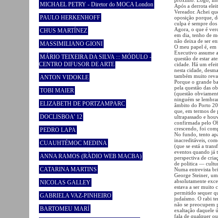
MICHAEL PETRY - Diretor do MOCA London
Após a derrota eleit
Vereador. Achei que
PAULO HERKENHOFF
oposição porque, d
culpa é sempre dos 
Agora, o que é ver
CHUS MARTÍNEZ
em dia, tenho de me
não deixa de ser en
MASSIMILIANO GIONI
O meu papel é, em 
Executivo assume 
MÁRIO TEIXEIRA DA SILVA ::: MÓDULO -
questão de estar at
CENTRO DIFUSOR DE ARTE
cidade. Há um efeit
nesta cidade, desm
também muito revan
ANTON VIDOKLE
Porque o grande ba
pela questão das ob
TOBI MAIER
(questão obviamente
ninguém se lembrará
ELIZABETH DE PORTZAMPARC
âmbito do Porto 200
que, em termos de 
DOCLISBOA’ 12
ultrapassado e hou
confirmada pelo Obs
crescendo, foi com
PEDRO LAPA
No fundo, tento ap
inacreditáveis, com
CUAUHTÉMOC MEDINA
(que se está a tran
eventos quando já 
ANNA RAMOS (RÀDIO WEB MACBA)
perspectiva de cria
de politica — cultu
CATARINA MARTINS
Numa entrevista br
George Steiner, um
absolutamente exce
NICOLAS GALLEY
estava a ser muito 
permitido sequer qu
GABRIELA VAZ-PINHEIRO
judaísmo. O rabi t
não se preocupem po
BARTOMEU MARÍ
exaltação daquele 
fala de qualquer 