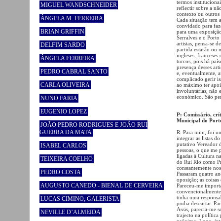
termos instituciona
MIGUEL WANDSCHNEIDER
reflectir sobre a n
contexto ou outros
ÂNGELA M. FERREIRA
Cada situação tem a
convidado para faz
BRIAN GRIFFIN
para uma exposição
Serralves e o Porto
artistas, pensa-se 
DELFIM SARDO
partida estarão ou 
ingleses, franceses
ÂNGELA FERREIRA
turcos, pois há paí
presença desses art
PEDRO CABRAL SANTO
e, eventualmente, a
complicado gerir i
CARLA OLIVEIRA
ao máximo ter apoio
involuntárias, não 
económico. São per
NUNO FARIA
EUGENIO LOPEZ
P: Comissário, crí
Municipal do Port
JOÃO PEDRO RODRIGUES E JOÃO RUI
GUERRA DA MATA
R: Para mim, foi u
integrar as listas 
putativo Vereador d
ISABEL CARLOS
pessoas, o que me p
ligadas à Cultura 
TEIXEIRA COELHO
do Rui Rio como Pr
constantemente nos
PEDRO COSTA
Passaram quatro an
oposição; as coisa
AUGUSTO CANEDO - BIENAL DE CERVEIRA
Pareceu-me importan
convencionalmente
tinha uma responsa
LUCAS CIMINO, GALERISTA
podia descartar. P
Assis, parecia-me 
NEVILLE D’ALMEIDA
trajecto na políti
próximo. Logo, inte