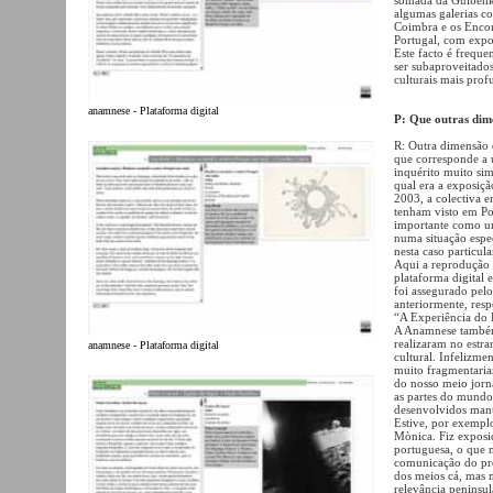
algumas galerias co
Coimbra e os Encon
Portugal, com expos
Este facto é frequ
ser subaproveitados
culturais mais pro
anamnese - Plataforma digital
P: Que outras dime
R: Outra dimensão 
que corresponde a 
inquérito muito sim
qual era a exposiçã
2003, a colectiva 
tenham visto em Po
importante como uma
numa situação esp
nesta caso particul
Aqui a reprodução 
plataforma digital 
foi assegurado pel
anteriormente, res
“A Experiência do 
A Anamnese também v
realizaram no estr
anamnese - Plataforma digital
cultural. Infelizmen
muito fragmentaria
do nosso meio jorn
as partes do mund
desenvolvidos man
Estive, por exemplo
Mònica. Fiz exposi
portuguesa, o que m
comunicação do pró
dos meios cá, mas 
relevância peninsu