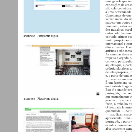
uma galeria que te
exposições de artis
não crio conteúdos 
a uma determinada 
Conscientes de que 
versão inicial do s
mapear um pouco o t
momento, estão cer
dez trabalhos, esco
outro lado, há uma
anamnese - Plataforma digital
convido críticos es
muito próprio ao me
internacional e cen
direccionados. É u
artístico e não tan
As entradas desta 
respeito alargado p
contexto português,
aquelas que, à part
própria plataforma.
de, eles próprios, 
e, a partir de uma 
fornecemos mais mat
É um fenómeno curi
era bastante fragme
Esse é o grande pr
português, que conh
que normalmente co
anamnese - Plataforma digital
grande dificuldade 
facto, o trabalho q
O feedback internac
quantidade — natur
— mas ficam surpre
apresentado. E mai
português, a parti
eventos, nomeadamen
absolutamente extr
somada da Gulbenki