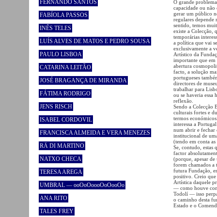
FERNANDO SANTOS
O grande problema,
capacidade ou não d
gerar um público n
FABÍOLA PASSOS
regulares depende m
sentido, temos mui
INÊS TELES
existe a Colecção, 
temporárias interes
LUÍS ALVES DE MATOS E PEDRO SOUSA
a política que vai 
exclusivamente a v
PAULO LISBOA
Artístico da Funda
importante que em 
abertura cosmopolit
CATARINA LEITÃO
facto, a solução ma
portugueses também
JOSÉ BRAGANÇA DE MIRANDA
directores de muse
trabalhar para Lisb
FÁTIMA RODRIGO
ou se haveria essa 
reflexão.
JENS RISCH
Sendo a Colecção B
culturais fortes e 
termos económicos. 
ISABEL CORDOVIL
interessa a Portuga
num abrir e fechar
FRANCISCA ALMEIDA E VERA MENEZES
institucional de um
(tendo em conta as
RÄ DI MARTINO
Se, contudo, estas 
factor absolutament
NATXO CHECA
(porque, apesar de t
forem chamados a t
futura Fundação, e
TERESA AREGA
positivo. Creio qu
Artística daquele p
UMBRAL — ooOoOoooOoOooOo
— como houve com 
Todolí — isso perpa
ANA RITO
o caminho desta fu
Estado e o Comenda
TALES FREY