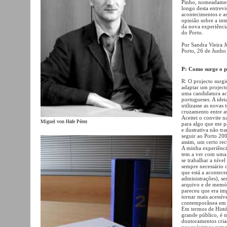
Pinho, nomeadament
longo desta entrevi
acontecimentos e as
opinião sobre a int
da nova experiênci
do Porto.
Por Sandra Vieira 
Porto, 26 de Junho
P: Como surge o 
R: O projecto surgi
adaptar um projecto
uma candidatura ace
portugueses. A ide
utilizasse as nova
cruzamento entre a
Aceitei o convite 
Miguel von Hafe Pérez
para algo que me pa
e ilustrativa não t
seguir ao Porto 20
assim, um certo rec
A minha experiênci
tem a ver com uma 
se trabalhar a níve
sempre necessário 
que está a acontec
administrações), se
arquivo e de memór
pareceu que era im
tornar mais acessív
contemporânea em 
Em termos de Histór
grande público, é m
doutoramentos cria
pouquíssimos autor