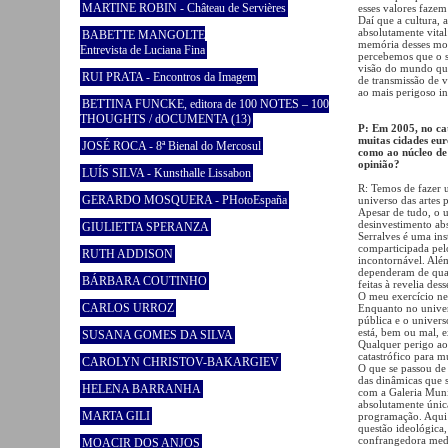
MARTINE ROBIN - Château de Servières
esses valores faze
Daí que a cultura, 
absolutamente vita
BABETTE MANGOLTE
memória desses mo
Entrevista de Luciana Fina
percebemos que o s
visão do mundo que
RUI PRATA - Encontros da Imagem
de transmissão de v
ao mais perigoso in
BETTINA FUNCKE, editora de 100 NOTES – 100
THOUGHTS / dOCUMENTA (13)
P: Em 2005, no cat
muitas cidades eur
JOSÉ ROCA - 8ª Bienal do Mercosul
como ao núcleo de
opinião?
LUÍS SILVA - Kunsthalle Lissabon
R: Temos de fazer u
GERARDO MOSQUERA - PHotoEspaña
universo das artes 
Apesar de tudo, o u
desinvestimento abs
GIULIETTA SPERANZA
Serralves é uma ins
comparticipada pel
RUTH ADDISON
incontornável. Além
dependeram de qual
BÁRBARA COUTINHO
feitas à revelia des
O meu exercício nes
CARLOS URROZ
Enquanto no universo
pública e o univers
está, bem ou mal, 
SUSANA GOMES DA SILVA
Qualquer perigo ao
catastrófico para m
CAROLYN CHRISTOV-BAKARGIEV
O que se passou de 
das dinâmicas que 
HELENA BARRANHA
com a Galeria Muni
absolutamente únic
MARTA GILI
programação. Aqui 
questão ideológica,
confrangedora med
MOACIR DOS ANJOS