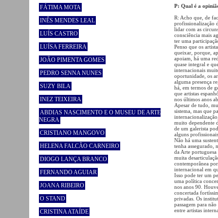
P: Qual é a opiniã
FÁTIMA MOTA
R: Acho que, de fac
INÊS MENDES LEAL
profissionalização 
lidar com as circun
LUÍS CASTRO
consciência mais ag
ter uma participaçã
LUÍSA FERREIRA
Penso que os artist
queixar, porque, ap
apoiam, há uma rede
JOÃO PIMENTA GOMES
quase integral e qu
internacionais muit
PEDRO SENNA NUNES
oportunidade, os a
alguma presença reg
SUZY BILA
há, em termos de ge
que artistas espan
INEZ TEIXEIRA
nos últimos anos a
Apesar de tudo, mui
sistema, mas que pa
ABDIAS NASCIMENTO E O MUSEU DE ARTE
internacionalizaçã
NEGRA
muito dependente 
de um galerista po
CRISTIANO MANGOVO
alguns profissionai
Não há uma sustent
HELENA FALCÃO CARNEIRO
tenha assegurado, 
da Arte portuguesa 
muita desarticulaçã
DIOGO LANÇA BRANCO
contemporânea port
internacional em q
FERNANDO AGUIAR
Isso pode ter um pe
uma política concer
JOANA RIBEIRO
nos anos 90. Houv
concertada fortíssim
O STAND
privadas. Os instit
passagem para não 
entre artistas inter
CRISTINA ATAÍDE