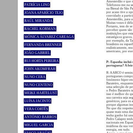
Amesterdão e que n
PATRÍCIA LINO
Telefonou-me na sem
na Bienal de São Pa
por acaso tive a o
JOANA APARÍCIO TEJO
convidado a partic
Amesterdão, para a
RAÚL MIRANDA
Muitas vezes é difí
Portanto, tem de se 
RACHEL KORMAN
perceber quem são a
instituições que e
MÓNICA ÁLVAREZ CAREAGA
estratégicos graves
por exemplo, da Ta
brasileira ou espan
FERNANDA BRENNER
realisticamente, m
americano, por exem
JOÃO GABRIEL
RUI HORTA PEREIRA
P: Espanha inclui-
portuguesa? A fei
JOHN AKOMFRAH
R: A ARCO é semina
portugueses compr
NUNO CERA
fenómeno hiper-enr
Barateiro, enquant
NUNO CENTENO
uma selecção de pe
o Pedro Barateiro t
MEIKE HARTELUST
isso é melhor do qu
sua carreira seja s
LUÍSA JACINTO
genéricos, para os 
porque algumas insti
No que diz respeito
VERA CORTÊS
quase mais uma das
tenha ganho há uns
ANTÓNIO BARROS
Pedro Calapez tenh
nacionais em Espan
MIGUEL GARCIA
insidiosa da sua ve
energia, em tudo.
Agora, o que é um 