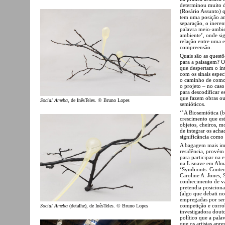
determinou muito d
(Rosário Assunto) 
tem uma posição an
separação, o inere
palavra meio-ambi
ambiente’, onde si
relação entre uma e
compreensão.
Quais são as questõ
para a paisagem? O 
que despertam o int
com os sinais espe
o caminho de como 
o projeto – no caso
para descodificar e
que fazem obras ou
Social Ameba
, de InêsTeles. © Bruno Lopes
semióticos.
‘’A Biosemiótica (
crescimento que est
objetos, cheiros, m
de integrar os acha
significância como 
A bagagem mais imed
residência, provém
para participar na 
na Lisnave em Almad
‘Symbionts: Contem
Caroline A. Jones, 
conhecimento de vár
pretendia posicion
(algo que debati 
empregadas por ser
competição e corro
Social Ameba
(detalhe), de InêsTeles. © Bruno Lopes
investigadora dout
político que a pala
que os artistas apre