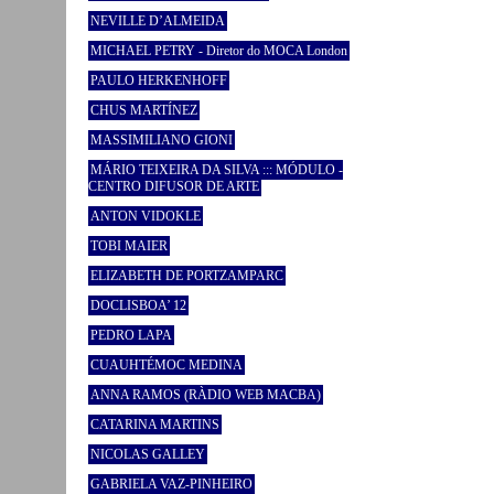
NEVILLE D’ALMEIDA
MICHAEL PETRY - Diretor do MOCA London
PAULO HERKENHOFF
CHUS MARTÍNEZ
MASSIMILIANO GIONI
MÁRIO TEIXEIRA DA SILVA ::: MÓDULO -
CENTRO DIFUSOR DE ARTE
ANTON VIDOKLE
TOBI MAIER
ELIZABETH DE PORTZAMPARC
DOCLISBOA’ 12
PEDRO LAPA
CUAUHTÉMOC MEDINA
ANNA RAMOS (RÀDIO WEB MACBA)
CATARINA MARTINS
NICOLAS GALLEY
GABRIELA VAZ-PINHEIRO