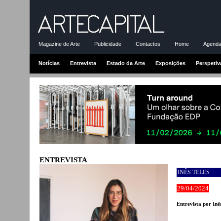
Magazine de Arte
Publicidade
Contactos
Home
Agenda-
Notícias
Entrevista
Estado da Arte
Exposições
Perspetiv
ENTREVISTA
INÊS TELES
29/04/2024
Entrevista por In