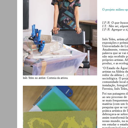
O projeto milieu-sp
I.F-N: O que busca
I.T.: Não sei, alg
I.F-N: Agregar a t
Inês Teles, artista 
exposições e prémio
Universidade de Li
Atualmente, vemos c
palavra que se vai
não seja recebido 
próprios artistas. A
produz, e as ecolog
‘O Estado da Água’ 
artistas na Aldeia 
redor da aldeia (...
Inês Teles no atelier. Cortesia da artista.
sociológica. O proje
comunidade local e 
instalação, fotogra
Ferreira, Inês Teles
Foi nas paisagens d
ao seu processo de 
se mais frequentem
matéria (com um fo
pesquisa que se va
prática artística d
debruçava-se sobre 
assim transformá-la
nosso mundo, na nos
em estudar o estado
transformável por e