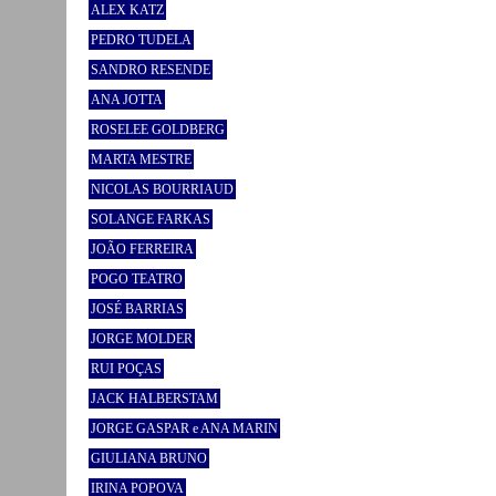
ALEX KATZ
PEDRO TUDELA
SANDRO RESENDE
ANA JOTTA
ROSELEE GOLDBERG
MARTA MESTRE
NICOLAS BOURRIAUD
SOLANGE FARKAS
JOÃO FERREIRA
POGO TEATRO
JOSÉ BARRIAS
JORGE MOLDER
RUI POÇAS
JACK HALBERSTAM
JORGE GASPAR e ANA MARIN
GIULIANA BRUNO
IRINA POPOVA