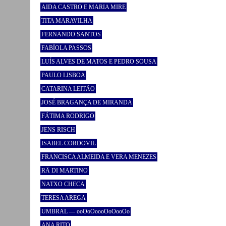
AIDA CASTRO E MARIA MIRE
TITA MARAVILHA
FERNANDO SANTOS
FABÍOLA PASSOS
LUÍS ALVES DE MATOS E PEDRO SOUSA
PAULO LISBOA
CATARINA LEITÃO
JOSÉ BRAGANÇA DE MIRANDA
FÁTIMA RODRIGO
JENS RISCH
ISABEL CORDOVIL
FRANCISCA ALMEIDA E VERA MENEZES
RÄ DI MARTINO
NATXO CHECA
TERESA AREGA
UMBRAL — ooOoOoooOoOooOo
ANA RITO