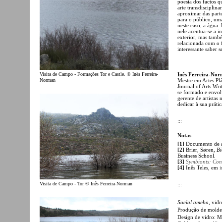
poesia dos factos q
arte transdiscipli
aproximar das part
para o público, um
neste caso, a água. 
nele acentua-se a 
exterior, mas també
relacionada com o f
interessante saber
Inês Ferreira-No
Visita de Campo - Formações Tor e Castle. © Inês Ferreira-
Mestre em Artes Plá
Norman
Journal of Arts Wri
se formado e envolv
gerente de artistas
dedicar à sua prátic
:::
Notas
[1]
Documento de a
[2]
Brier, Søren,
Bi
Business School.
[3]
Symbionts: Cont
[4]
Inês Teles, em
i
Visita de Campo - Tor © Inês Ferreira-Norman
:::
Social ameba
, vid
Produção de moldes
Design de vidro: 