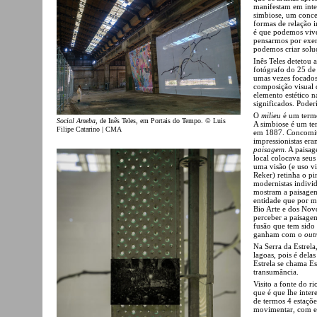
manifestam em inte
simbiose, um concei
formas de relação i
é que podemos vive
pensarmos por exem
podemos criar solu
Inês Teles detetou
fotógrafo do 25 de
umas vezes focados 
composição visual d
elemento estético n
significados. Pode
O
milieu
é um termo
Social Ameba
, de Inês Teles, em Portais do Tempo. © Luis
A simbiose é um te
Filipe Catarino | CMA
em 1887. Concomita
impressionistas er
paisagem
. A paisa
local colocava seus
uma visão (e uso v
Reker) retinha o pi
modernistas individ
mostram a paisagem
entidade que por m
Bio Arte e dos Nov
perceber a paisage
fusão que tem sido
ganham com o
out
Na Serra da Estrela
lagoas, pois é dela
Estrela se chama E
transumância.
Visito a fonte do 
que é que lhe inter
de termos 4 estaçõ
movimentar, com e