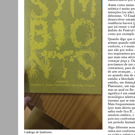
Assim como tantas o
artística é muito pe
intenções (ou não) e
diferentes. ‘O Esta
desenvolver estratég
residência haverá 
que irá reunir o tr
âmbito do Festival 
como por exemplo 
Quando digo que o 
artistas quando est
conforto, e é muito
que não por todos –
nos inspirarmos po
que mais uma ativi
começar peça y. Ou 
precisamos de um c
centrarmos, para de
de arte avançam...
ou quando tem de s
estúdio a liberdade
estúdio, em distin
Platoniano, um esp
mas ao qual eu lhe 
significa é um esta
tecnológica seleti
(mesmo que se estej
Mais frequentement
(por mais aberto qu
saiba onde fica B..
sensório-estético, e
pois nos confronta
um período limitad
Algo diferente aco
retira-nos conforto
Catálogo de
Symbionts
.
na prática artístic