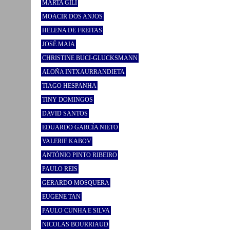
MARTA GILI
MOACIR DOS ANJOS
HELENA DE FREITAS
JOSÉ MAIA
CHRISTINE BUCI-GLUCKSMANN
ALOÑA INTXAURRANDIETA
TIAGO HESPANHA
TINY DOMINGOS
DAVID SANTOS
EDUARDO GARCÍA NIETO
VALERIE KABOV
ANTÓNIO PINTO RIBEIRO
PAULO REIS
GERARDO MOSQUERA
EUGENE TAN
PAULO CUNHA E SILVA
NICOLAS BOURRIAUD