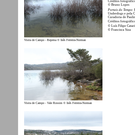
Créditos fotográfic
© Bruno Lopes
Portais do Tempo
:
Underdogs e pela 
Curadoria de Paulin
Créditos fotográfi
© Luís Filipe Cat
© Francisca Siza
Visita de Campo - Represa © Inês Ferreira-Norman
Visita de Campo - Vale Rossim © Inês Ferreira-Norman