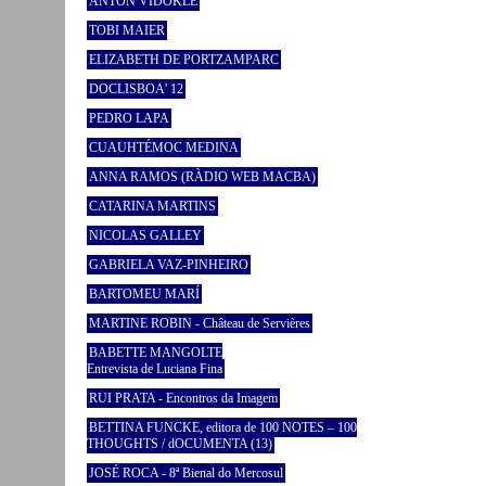
ANTON VIDOKLE
TOBI MAIER
ELIZABETH DE PORTZAMPARC
DOCLISBOA’ 12
PEDRO LAPA
CUAUHTÉMOC MEDINA
ANNA RAMOS (RÀDIO WEB MACBA)
CATARINA MARTINS
NICOLAS GALLEY
GABRIELA VAZ-PINHEIRO
BARTOMEU MARÍ
MARTINE ROBIN - Château de Servières
BABETTE MANGOLTE
Entrevista de Luciana Fina
RUI PRATA - Encontros da Imagem
BETTINA FUNCKE, editora de 100 NOTES – 100
THOUGHTS / dOCUMENTA (13)
JOSÉ ROCA - 8ª Bienal do Mercosul