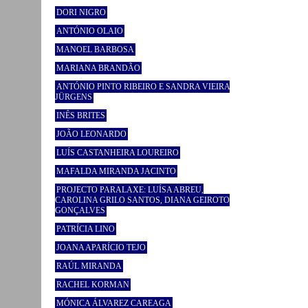
DORI NIGRO
ANTÓNIO OLAIO
MANOEL BARBOSA
MARIANA BRANDÃO
ANTÓNIO PINTO RIBEIRO E SANDRA VIEIRA
JÜRGENS
INÊS BRITES
JOÃO LEONARDO
LUÍS CASTANHEIRA LOUREIRO
MAFALDA MIRANDA JACINTO
PROJECTO PARALAXE: LUÍSA ABREU,
CAROLINA GRILO SANTOS, DIANA GEIROTO
GONÇALVES
PATRÍCIA LINO
JOANA APARÍCIO TEJO
RAÚL MIRANDA
RACHEL KORMAN
MÓNICA ÁLVAREZ CAREAGA