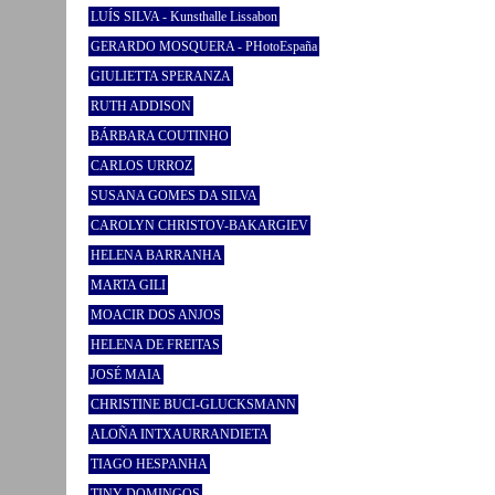
LUÍS SILVA - Kunsthalle Lissabon
GERARDO MOSQUERA - PHotoEspaña
GIULIETTA SPERANZA
RUTH ADDISON
BÁRBARA COUTINHO
CARLOS URROZ
SUSANA GOMES DA SILVA
CAROLYN CHRISTOV-BAKARGIEV
HELENA BARRANHA
MARTA GILI
MOACIR DOS ANJOS
HELENA DE FREITAS
JOSÉ MAIA
CHRISTINE BUCI-GLUCKSMANN
ALOÑA INTXAURRANDIETA
TIAGO HESPANHA
TINY DOMINGOS