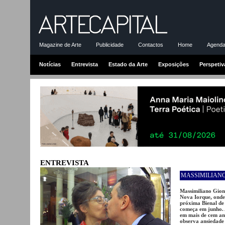
Magazine de Arte
Publicidade
Contactos
Home
Agenda-
Notícias
Entrevista
Estado da Arte
Exposições
Perspetiv
ENTREVISTA
MASSIMILIANO
Massimiliano Gioni
Nova Iorque, onde
próxima Bienal de
começa em junho. 
em mais de cem ano
observa ansiedade