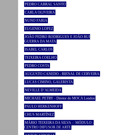
PEDRO CABRAL SANTO
CARLA OLIVEIRA
NUNO FARIA
EUGENIO LOPEZ
JOÃO PEDRO RODRIGUES E JOÃO RUI
GUERRA DA MATA
ISABEL CARLOS
TEIXEIRA COELHO
PEDRO COSTA
AUGUSTO CANEDO - BIENAL DE CERVEIRA
LUCAS CIMINO, GALERISTA
NEVILLE D’ALMEIDA
MICHAEL PETRY - Diretor do MOCA London
PAULO HERKENHOFF
CHUS MARTÍNEZ
MÁRIO TEIXEIRA DA SILVA ::: MÓDULO -
CENTRO DIFUSOR DE ARTE