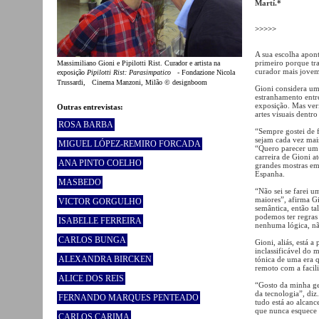
Martí.*
>>>>>
A sua escolha apon
primeiro porque tr
Massimiliano Gioni e Pipilotti Rist. Curador e artista na
curador mais jovem
exposição
Pipilotti Rist: Parasimpatico
- Fondazione Nicola
Trussardi, Cinema Manzoni, Milão © designboom
Gioni considera um
estranhamento entre
exposição. Mas veri
Outras entrevistas:
artes visuais dentr
ROSA BARBA
“Sempre gostei de 
sejam cada vez mais
MIGUEL LÓPEZ-REMIRO FORCADA
“Quero parecer um 
carreira de Gioni a
ANA PINTO COELHO
grandes mostras em
Espanha.
MASBEDO
“Não sei se farei 
maiores”, afirma G
VICTOR GORGULHO
semântica, então ta
podemos ter regras 
ISABELLE FERREIRA
nenhuma lógica, não
CARLOS BUNGA
Gioni, aliás, está 
inclassificável do
ALEXANDRA BIRCKEN
tónica de uma era 
remoto com a facili
ALICE DOS REIS
“Gosto da minha ge
da tecnologia”, diz
FERNANDO MARQUES PENTEADO
tudo está ao alcan
que nunca esquece 
CARLOS CARIMA