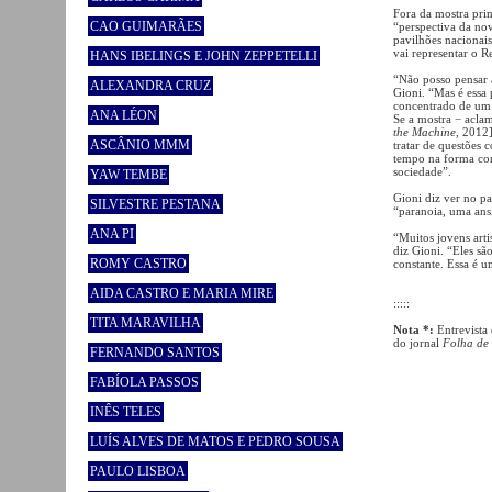
Fora da mostra pri
CAO GUIMARÃES
“perspectiva da no
pavilhões nacionais
vai representar o R
HANS IBELINGS E JOHN ZEPPETELLI
“Não posso pensar 
ALEXANDRA CRUZ
Gioni. “Mas é essa 
concentrado de um 
ANA LÉON
Se a mostra − acla
the Machine
, 2012
ASCÂNIO MMM
tratar de questões
tempo na forma com
sociedade”.
YAW TEMBE
Gioni diz ver no p
SILVESTRE PESTANA
“paranoia, uma ans
ANA PI
“Muitos jovens arti
diz Gioni. “Eles sã
ROMY CASTRO
constante. Essa é 
AIDA CASTRO E MARIA MIRE
:::::
TITA MARAVILHA
Nota *:
Entrevista
do jornal
Folha de
FERNANDO SANTOS
FABÍOLA PASSOS
INÊS TELES
LUÍS ALVES DE MATOS E PEDRO SOUSA
PAULO LISBOA